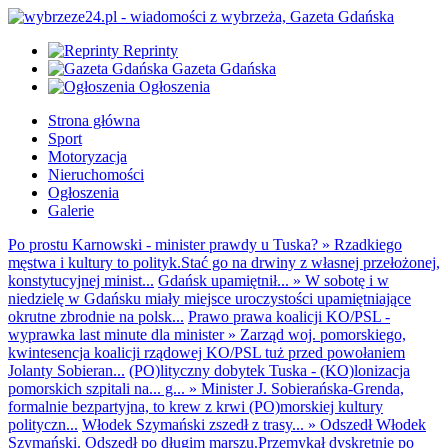
Reprinty
Gazeta Gdańska
Ogłoszenia
Strona główna
Sport
Motoryzacja
Nieruchomości
Ogłoszenia
Galerie
Po prostu Karnowski - minister prawdy u Tuska?
»
Rzadkiego
męstwa i kultury to polityk.Stać go na drwiny z własnej przełożonej,
konstytucyjnej minist...
Gdańsk upamiętnił...
»
W sobotę i w
niedzielę w Gdańsku miały miejsce uroczystości upamiętniające
okrutne zbrodnie na polsk...
Prawo prawa koalicji KO/PSL -
wyprawka last minute dla minister
»
Zarząd woj. pomorskiego,
kwintesencja koalicji rządowej KO/PSL tuż przed powołaniem
Jolanty Sobieran...
(PO)lityczny dobytek Tuska - (KO)lonizacja
pomorskich szpitali na... g...
»
Minister J. Sobierańska-Grenda,
formalnie bezpartyjna, to krew z krwi (PO)morskiej kultury
polityczn...
Włodek Szymański zszedł z trasy...
»
Odszedł Włodek
Szymański. Odszedł po długim marszu.Przemykał dyskretnie po