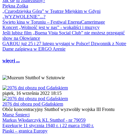
Jak się tu znaleźliśmy?
Piękna Zośka
„Czarodziejska Góra” w Teatrze Miejskim w Gdyni
„WYZWOLENIE”...?
Święto kina w Toruniu – Festiwal EnergaCamerimage
Koncert „Wolność jest w nas” - wokaliści i muzycy
Jeśli lubisz film „Buena Vista Social Club” nie możesz przegapić
show na Ołowiance
GAROU już 25 i 27 lutego wystąpi w Polsce! Dzwonnik z Notre
Dame zaśpiewa w ERGO Arenie
więcej ...
piątek, 16 września 2022 18:15
2076 dni obozu pod Gdańskiem
Obóz koncentracyjny Stutthof wyzwoliły wojska III Frontu
Marsz Śmierci
Markus Włodarczyk KL Stutthof - nr 79059
Egzekucje 11 stycznia 1940 r. i 22 marca 1940 r.
Piaski – granica Europy