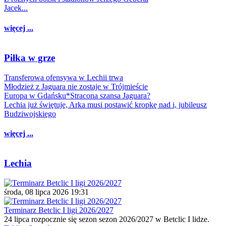
Jacek...
więcej ...
Piłka w grze
Transferowa ofensywa w Lechii trwa
Młodzież z Jaguara nie zostaje w Trójmieście
Europa w Gdańsku*Stracona szansa Jaguara?
Lechia już świętuje, Arka musi postawić kropkę nad i, jubileusz
Budziwojskiego
więcej ...
Lechia
środa, 08 lipca 2026 19:31
Terminarz Betclic I ligi 2026/2027
24 lipca rozpocznie się sezon sezon 2026/2027 w Betclic I lidze.