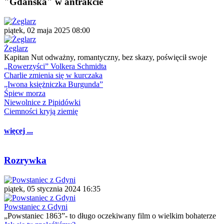
"Gdańska" w antrakcie
piątek, 02 maja 2025 08:00
Żeglarz
Kapitan Nut odważny, romantyczny, bez skazy, poświęcił swoje
„Rowerzyści” Volkera Schmidta
Charlie zmienia się w kurczaka
„Iwona księżniczka Burgunda”
Śpiew morza
Niewolnice z Pipidówki
Ciemności kryją ziemię
więcej ...
Rozrywka
piątek, 05 stycznia 2024 16:35
Powstaniec z Gdyni
„Powstaniec 1863”- to długo oczekiwany film o wielkim bohaterze