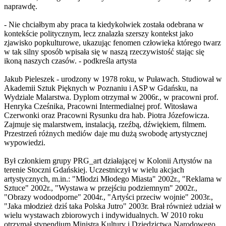
naprawdę.
- Nie chciałbym aby praca ta kiedykolwiek została odebrana w
kontekście politycznym, lecz znalazła szerszy kontekst jako
zjawisko popkulturowe, ukazując fenomen człowieka którego twarz
w tak silny sposób wpisała się w naszą rzeczywistość stając się
ikoną naszych czasów. - podkreśla artysta
Jakub Pieleszek - urodzony w 1978 roku, w Puławach. Studiował w
Akademii Sztuk Pięknych w Poznaniu i ASP w Gdańsku, na
Wydziale Malarstwa. Dyplom otrzymał w 2006r., w pracowni prof.
Henryka Cześnika, Pracowni Intermedialnej prof. Witosława
Czerwonki oraz Pracowni Rysunku dra hab. Piotra Józefowicza.
Zajmuje się malarstwem, instalacją, rzeźbą, dźwiękiem, filmem.
Przestrzeń różnych mediów daje mu dużą swobodę artystycznej
wypowiedzi.
Był członkiem grupy PRG_art działającej w Kolonii Artystów na
terenie Stoczni Gdańskiej. Uczestniczył w wielu akcjach
artystycznych, m.in.: "Młodzi Młodego Miasta" 2002r., "Reklama w
Sztuce" 2002r., "Wystawa w przejściu podziemnym" 2002r.,
"Obrazy wodoodporne" 2004r., "Artyści przeciw wojnie" 2003r.,
"Jaka młodzież dziś taka Polska Jutro" 2003r. Brał również udział w
wielu wystawach zbiorowych i indywidualnych. W 2010 roku
otrzymał stypendium Ministra Kultury i Dziedzictwa Narodowego.