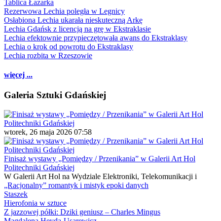
Tablica Łazarka
Rezerwowa Lechia poległa w Legnicy
Osłabiona Lechia ukarała nieskuteczną Arkę
Lechia Gdańsk z licencją na grę w Ekstraklasie
Lechia efektownie przypieczętowała awans do Ekstraklasy
Lechia o krok od powrotu do Ekstraklasy
Lechia rozbita w Rzeszowie
więcej ...
Galeria Sztuki Gdańskiej
wtorek, 26 maja 2026 07:58
Finisaż wystawy „Pomiędzy / Przenikania” w Galerii Art Hol
Politechniki Gdańskiej
W Galerii Art Hol na Wydziale Elektroniki, Telekomunikacji i
„Racjonalny” romantyk i mistyk epoki danych
Staszek
Hierofonia w sztuce
Z jazzowej półki: Dziki geniusz – Charles Mingus
Magdalena Heyda-Usarewicz