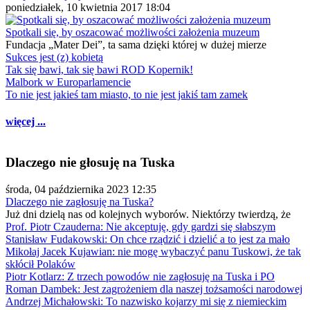
poniedziałek, 10 kwietnia 2017 18:04
Spotkali się, by oszacować możliwości założenia muzeum
Fundacja „Mater Dei”, ta sama dzięki której w dużej mierze
Sukces jest (z) kobietą
Tak się bawi, tak się bawi ROD Kopernik!
Malbork w Europarlamencie
To nie jest jakieś tam miasto, to nie jest jakiś tam zamek
więcej ...
Dlaczego nie głosuję na Tuska
środa, 04 października 2023 12:35
Dlaczego nie zagłosuję na Tuska?
Już dni dzielą nas od kolejnych wyborów. Niektórzy twierdzą, że
Prof. Piotr Czauderna: Nie akceptuję, gdy gardzi się słabszym
Stanisław Fudakowski: On chce rządzić i dzielić a to jest za mało
Mikołaj Jacek Kujawian: nie mogę wybaczyć panu Tuskowi, że tak
skłócił Polaków
Piotr Kotlarz: Z trzech powodów nie zagłosuję na Tuska i PO
Roman Dambek: Jest zagrożeniem dla naszej tożsamości narodowej
Andrzej Michałowski: To nazwisko kojarzy mi się z niemieckim