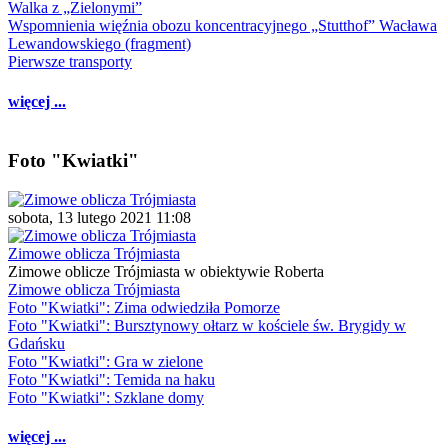
Walka z „Zielonymi”
Wspomnienia więźnia obozu koncentracyjnego „Stutthof” Wacława
Lewandowskiego (fragment)
Pierwsze transporty
więcej ...
Foto "Kwiatki"
sobota, 13 lutego 2021 11:08
Zimowe oblicza Trójmiasta
Zimowe oblicze Trójmiasta w obiektywie Roberta
Zimowe oblicza Trójmiasta
Foto "Kwiatki": Zima odwiedziła Pomorze
Foto "Kwiatki": Bursztynowy ołtarz w kościele św. Brygidy w
Gdańsku
Foto "Kwiatki": Gra w zielone
Foto "Kwiatki": Temida na haku
Foto "Kwiatki": Szklane domy
więcej ...