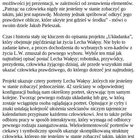
możliwości jej prezentacji, w zależności od zestawienia elementów.
„Patrząc na człowieka nigdy nie jesteśmy w stanie zobaczyć go
takim, jaki jest naprawdę. Możemy jednak spróbować odkryć jego
prawdziwe oblicze, które ukryte jest gdzieś w środku” - mówi o
swoim dziele Jakub Pieleszak.
Czas i historia stały się kluczem do opisania projektu „Układanka”,
który obejmuje pięćdziesiąt lat życia Lecha Wałęsy. Nie było to
zadanie łatwe, a proces dochodzenia do wybranych scen-kadrów z
życia L.W. zmuszał do pewnego wyboru. Wybór ten miał jak
najtrafniej opisać postać Lecha Wałęsy; robotnika, przywódcy,
prezydenta, człowieka żyjącego dzisiaj, ale przede wszystkim miał
ukazać człowieka prawdziwego, do którego dotrzeć jest najtrudniej.
Projekt ukazuje cztery portrety Lecha Wałęsy ,których nie jesteśmy
w stanie zobaczyć jednocześnie. 42 sześciany w odpowiedniej
konfiguracji budują nam określony portret, skrywając tym samym
kolejne. Tworząc pewnego rodzaju układankę lub grę, w którą
zostaje wciągnięta osoba oglądająca portret. Opisujące je cyfry i
znaki ustalają kolejność ułożenia sześcianów niczym tajemnicze
kalendarium przypisane każdemu człowiekowi. Jest to także próba
odbioru pracy w sposób interaktywny, który wymaga od odbiorcy
pewnego rodzaju zaangażowania. Wieloelementowość portretów w
ciekawy i symboliczny sposób ukazuje skomplikowaną strukturę
człowieka, którego nie jesteśmy w stanie zobaczyć takim, jakim jest