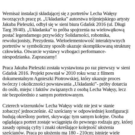
Wernisaż instalacji składającej się z portretów Lecha Wałęsy
tworzących pracę pt. „Układanka” autorstwa trójmiejskiego artysty
Jakuba Pieleszki, odbył się w sieni biura Gdańsk 2016 (ul. Długi
Targ 39/40). „Układanka” to próba spojrzenia na wielowątkową
postać legendarnego przywódcy Solidarności, robotnika,
rewolucjonisty, Prezydenta. Wieloelementowość interaktywnych
portretów w symboliczny sposób ukazuje skomplikowaną strukturę
człowieka. Otwarcie wystawy wzbogaci performance-
niespodzianka. Zapraszamy!
Praca Jakuba Pieleszki została wystawiona po raz pierwszy w sieni
Gdańsk 2016. Projekt powstał w 2010 roku wraz z filmem
dokumentalnym Agnieszki Piotrowskiej, który ukazuje proces
twórczy i okoliczności powstawania „Układanki”- próby dotarcia
do osób, miejsc i faktów związanych z osobą Lecha Wałęsy, lecz
nie bezpośrednio z samym portretowanym.
Czterech wizerunków Lecha Wałęsy widz nie jest w stanie
zobaczyć jednocześnie. 42 sześciany w odpowiedniej konfiguracji
budują określony portret, skrywając tym samym kolejne. Osoba
oglądająca portret zostaje wciągnięta do pewnego rodzaju gry, której
zasady opisują cyfry i znaki określające kolejność ułożenia
sześcianów. Praca po ułożeniu ma 180 - 210cm; istnieje wiele