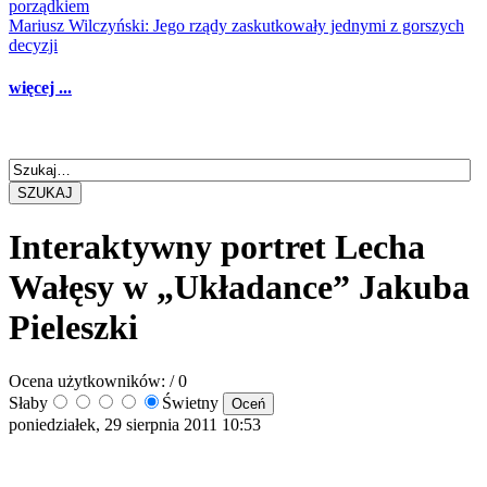
porządkiem
Mariusz Wilczyński: Jego rządy zaskutkowały jednymi z gorszych
decyzji
więcej ...
SZUKAJ
Interaktywny portret Lecha
Wałęsy w „Układance” Jakuba
Pieleszki
Ocena użytkowników:
/ 0
Słaby
Świetny
poniedziałek, 29 sierpnia 2011 10:53