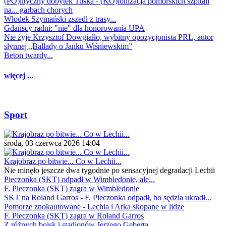
(PO)lityczny dobytek Tuska - (KO)lonizacja pomorskich szpitali
na... garbach chorych
Włodek Szymański zszedł z trasy...
Gdańscy radni: "nie" dla honorowania UPA
Nie żyje Krzysztof Dowgiałło, wybitny opozycjonista PRL, autor
słynnej „Ballady o Janku Wiśniewskim”
Beton twardy...
więcej ...
Sport
środa, 03 czerwca 2026 14:04
Krajobraz po bitwie... Co w Lechii...
Nie minęło jeszcze dwa tygodnie po sensacyjnej degradacji Lechii
Pieczonka (SKT) odpadł w Wimbledonie, ale...
F. Pieczonka (SKT) zagra w Wimbledonie
SKT na Roland Garros - F. Pieczonka odpadł, bo sędzia ukradł...
Pomorze znokautowane - Lechia i Arka skopane w lidze
F. Pieczonka (SKT) zagra w Roland Garros
Z różnych boisk i stadionów Jerzego Geberta