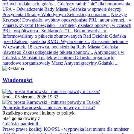
różnych redakcjach, gdańs...
Gdańscy radni: "nie" dla honorowania
UPA
»
Oświadczenie Rady Miasta Gdańska w sprawie decyzji
Prezydenta Ukrainy Wołodymyra Zełenskiego o nadan...
Nie żyje
Krzysztof Dowgiałło, wybitny opozycjonista PRL, autor słynnej...
»
Zmarł Krzysztof Dowgiałło – architekt, działacz opozycji w czasach
PRL, współtwórca „Solidarności” i...
Beton twardy...
»
Informowaliśmy o pikiecie zbuntowanych Rad Dzielnic Gdańska
przed Żakiem, siedzibą RMG. Wydarzenie z...
Kruszenie betonu
»
W czwartek, 18 czerwca, pod siedzibą Rady Miasta Gdańska
(dawnego Żaku) odbędzie się pikieta zbuntow...
Antymigracja w
Gdańsk
»
W ostatni piątek w centrum Gdańska organizacje
narodowe zorganizowały Marsz Antyemigracyjny.Gdański ...
Wiadomości
środa, 05 sierpnia 2026 19:32
Po prostu Karnowski - minister prawdy u Tuska?
Rzadkiego męstwa i kultury to polityk.
Stać go na drwiny z
Gdańsk upamiętnił...
Prawo prawa koalicji KO/PSL - wyprawka last minute dla minister