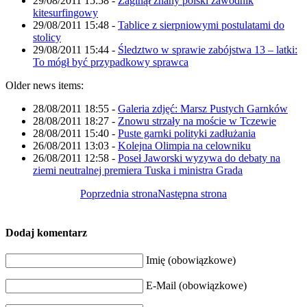
29/08/2011 15:58
-
Zaginął znany polski zawodnik
kitesurfingowy
29/08/2011 15:48
-
Tablice z sierpniowymi postulatami do
stolicy
29/08/2011 15:44
-
Śledztwo w sprawie zabójstwa 13 – latki:
To mógł być przypadkowy sprawca
Older news items:
28/08/2011 18:55
-
Galeria zdjęć: Marsz Pustych Garnków
28/08/2011 18:27
-
Znowu strzały na moście w Tczewie
28/08/2011 15:40
-
Puste garnki polityki zadłużania
26/08/2011 13:03
-
Kolejna Olimpia na celowniku
26/08/2011 12:58
-
Poseł Jaworski wyzywa do debaty na
ziemi neutralnej premiera Tuska i ministra Grada
Poprzednia strona
Następna strona
Dodaj komentarz
Imię (obowiązkowe)
E-Mail (obowiązkowe)