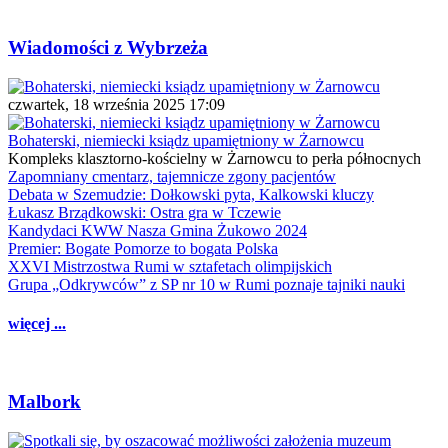
Wiadomości z Wybrzeża
czwartek, 18 września 2025 17:09
Bohaterski, niemiecki ksiądz upamiętniony w Żarnowcu
Kompleks klasztorno-kościelny w Żarnowcu to perła północnych
Zapomniany cmentarz, tajemnicze zgony pacjentów
Debata w Szemudzie: Dołkowski pyta, Kalkowski kluczy
Łukasz Brządkowski: Ostra gra w Tczewie
Kandydaci KWW Nasza Gmina Żukowo 2024
Premier: Bogate Pomorze to bogata Polska
XXVI Mistrzostwa Rumi w sztafetach olimpijskich
Grupa „Odkrywców” z SP nr 10 w Rumi poznaje tajniki nauki
więcej ...
Malbork