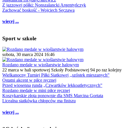
Z jazzowej półki: Nonszalancki Argentyńczyk
Zachować boskość - Wojciech Sęczawa
więcej ...
Sport w szkole
sobota, 30 marca 2024 16:46
Rozdano medale w wioślarstwie halowym
22 marca w hali sportowej Szkoły Podstawowej 94 po raz kolejny
Wielkanocny Turniej Piłki Siatkowej ,,szóstek mieszanych”
Ostatni akcent w piłce ręcznej
Przed wiosenną rundą „Czwartków lekkoatletycznych”
Rozdano medale w mini piłce ręcznej
Koszykarskie złota ponownie dla SMS Marcina Gortata
Licealna siatkówka chłopców ma finiszu
więcej ...