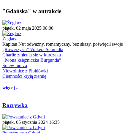
"Gdańska" w antrakcie
piątek, 02 maja 2025 08:00
Żeglarz
Kapitan Nut odważny, romantyczny, bez skazy, poświęcił swoje
„Rowerzyści” Volkera Schmidta
Charlie zmienia się w kurczaka
„Iwona księżniczka Burgunda”
Śpiew morza
Niewolnice z Pipidówki
Ciemności kryją ziemię
więcej ...
Rozrywka
piątek, 05 stycznia 2024 16:35
Powstaniec z Gdyni