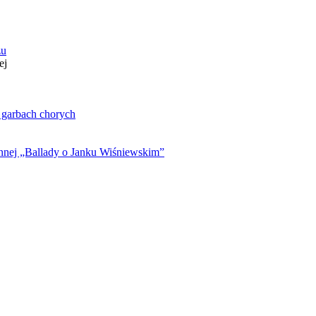
zu
ej
. garbach chorych
ynnej „Ballady o Janku Wiśniewskim”