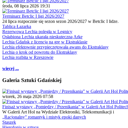
środa, 08 lipca 2026 19:31
Terminarz Betclic I ligi 2026/2027
24 lipca rozpocznie się sezon sezon 2026/2027 w Betclic I lidze.
Tablica Łazarka
Rezerwowa Lechia poległa w Legnicy
Osłabiona Lechia ukarała nieskuteczną Arkę
Lechia Gdańsk z licencją na grę w Ekstraklasie
Lechia efektownie przypieczętowała awans do Ekstraklasy
Lechia o krok od powrotu do Ekstraklasy
Lechia rozbita w Rzeszowie
więcej ...
Galeria Sztuki Gdańskiej
wtorek, 26 maja 2026 07:58
Finisaż wystawy „Pomiędzy / Przenikania” w Galerii Art Hol Politec
W Galerii Art Hol na Wydziale Elektroniki, Telekomunikacji i
„Racjonalny” romantyk i mistyk epoki danych
Staszek
Hierofonia w sztuce