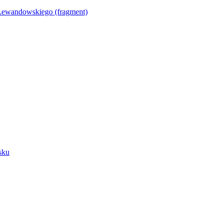
Lewandowskiego (fragment)
sku