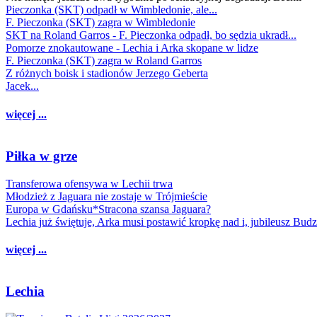
Pieczonka (SKT) odpadł w Wimbledonie, ale...
F. Pieczonka (SKT) zagra w Wimbledonie
SKT na Roland Garros - F. Pieczonka odpadł, bo sędzia ukradł...
Pomorze znokautowane - Lechia i Arka skopane w lidze
F. Pieczonka (SKT) zagra w Roland Garros
Z różnych boisk i stadionów Jerzego Geberta
Jacek...
więcej ...
Piłka w grze
Transferowa ofensywa w Lechii trwa
Młodzież z Jaguara nie zostaje w Trójmieście
Europa w Gdańsku*Stracona szansa Jaguara?
Lechia już świętuje, Arka musi postawić kropkę nad i, jubileusz Bud
więcej ...
Lechia