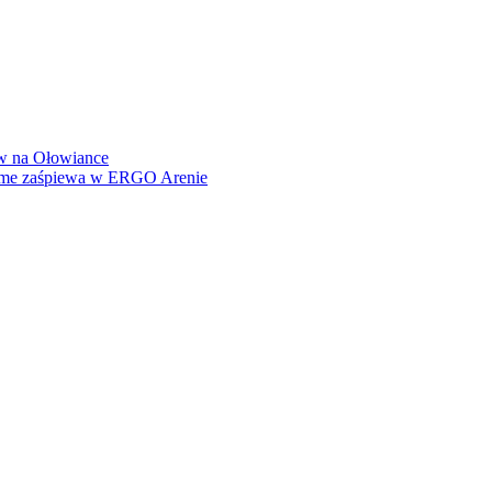
how na Ołowiance
Dame zaśpiewa w ERGO Arenie