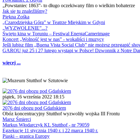
„Powstaniec 1863”- to długo oczekiwany film o wielkim bohaterze
Jak się tu znaleźliśmy?
Piękna Zośka
„Czarodziejska Góra” w Teatrze Miejskim w Gdyni
„WYZWOLENIE”...?
Święto kina w Toruniu – Festiwal EnergaCamerimage
Koncert „Wolność jest w nas” - wokaliści i muzycy
Jeśli lubisz film „Buena Vista Social Club” nie możesz przegapić s
GAROU już 25 i 27 lutego wystąpi w Polsce! Dzwonnik z Notre 
więcej ...
piątek, 16 września 2022 18:15
2076 dni obozu pod Gdańskiem
Obóz koncentracyjny Stutthof wyzwoliły wojska III Frontu
Marsz Śmierci
Markus Włodarczyk KL Stutthof - nr 79059
Egzekucje 11 stycznia 1940 r. i 22 marca 1940 r.
Piaski – granica Europy