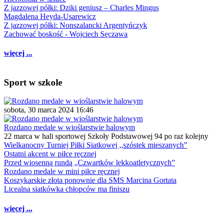
Z jazzowej półki: Dziki geniusz – Charles Mingus
Magdalena Heyda-Usarewicz
Z jazzowej półki: Nonszalancki Argentyńczyk
Zachować boskość - Wojciech Sęczawa
więcej ...
Sport w szkole
sobota, 30 marca 2024 16:46
Rozdano medale w wioślarstwie halowym
22 marca w hali sportowej Szkoły Podstawowej 94 po raz kolejny
Wielkanocny Turniej Piłki Siatkowej ,,szóstek mieszanych”
Ostatni akcent w piłce ręcznej
Przed wiosenną rundą „Czwartków lekkoatletycznych”
Rozdano medale w mini piłce ręcznej
Koszykarskie złota ponownie dla SMS Marcina Gortata
Licealna siatkówka chłopców ma finiszu
więcej ...