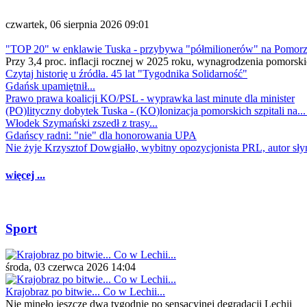
czwartek, 06 sierpnia 2026 09:01
"TOP 20" w enklawie Tuska - przybywa "półmilionerów" na Pomor
Przy 3,4 proc. inflacji rocznej w 2025 roku, wynagrodzenia pomorski
Czytaj historię u źródła. 45 lat "Tygodnika Solidarność"
Gdańsk upamiętnił...
Prawo prawa koalicji KO/PSL - wyprawka last minute dla minister
(PO)lityczny dobytek Tuska - (KO)lonizacja pomorskich szpitali na..
Włodek Szymański zszedł z trasy...
Gdańscy radni: "nie" dla honorowania UPA
Nie żyje Krzysztof Dowgiałło, wybitny opozycjonista PRL, autor sł
więcej ...
Sport
środa, 03 czerwca 2026 14:04
Krajobraz po bitwie... Co w Lechii...
Nie minęło jeszcze dwa tygodnie po sensacyjnej degradacji Lechii