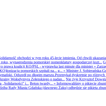
olidarność obchodzi w tym roku 45-lecie istnienia. Od chwili ukazania
25 roku, wynagrodzenia pomorskiej nomenklatury gospodarczej kszt...
G
o prawa koalicji KO/PSL - wyprawka last minute dla minister
»
Zarzą
O)lonizacja pomorskich szpitali na... g...
»
Minister J. Sobierańska-G
mański. Odszedł po długim marszu.Przemykał dyskretnie po różnych r
krainy Wołodymyra Zełenskiego o nadan...
Nie żyje Krzysztof Dowgiał
„Solidarności” i...
Beton twardy...
»
Informowaliśmy o pikiecie zbu
dzibą Rady Miasta Gdańska (dawnego Żaku) odbędzie się pikieta zbun