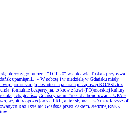
 się pierwszego numer...
"TOP 20" w enklawie Tuska - przybywa
dańsk upamiętnił...
»
W sobotę i w niedzielę w Gdańsku miały
d woj. pomorskiego, kwintesencja koalicji rządowej KO/PSL tuż
renda, formalnie bezpartyjna, to krew z krwi (PO)morskiej kultury
edakcjach, gdańs...
Gdańscy radni: "nie" dla honorowania UPA
»
ło, wybitny opozycjonista PRL, autor słynnej...
»
Zmarł Krzysztof
ntowanych Rad Dzielnic Gdańska przed Żakiem, siedzibą RMG.
tow...