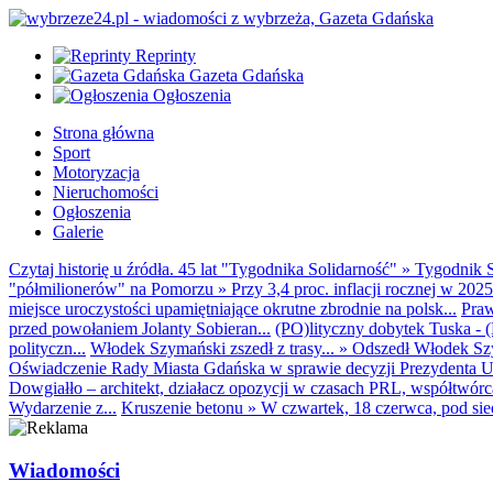
Reprinty
Gazeta Gdańska
Ogłoszenia
Strona główna
Sport
Motoryzacja
Nieruchomości
Ogłoszenia
Galerie
Czytaj historię u źródła. 45 lat "Tygodnika Solidarność"
»
Tygodnik S
"półmilionerów" na Pomorzu
»
Przy 3,4 proc. inflacji rocznej w 20
miejsce uroczystości upamiętniające okrutne zbrodnie na polsk...
Praw
przed powołaniem Jolanty Sobieran...
(PO)lityczny dobytek Tuska - (K
polityczn...
Włodek Szymański zszedł z trasy...
»
Odszedł Włodek Szy
Oświadczenie Rady Miasta Gdańska w sprawie decyzji Prezydenta U
Dowgiałło – architekt, działacz opozycji w czasach PRL, współtwórca 
Wydarzenie z...
Kruszenie betonu
»
W czwartek, 18 czerwca, pod sie
Wiadomości