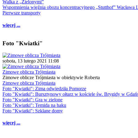
Walka z „Zielonymi”
Wspomnienia więźnia obozu koncentracyjnego „Stutthof” Wacława 
Pierwsze transporty
więcej ...
Foto "Kwiatki"
sobota, 13 lutego 2021 11:08
Zimowe oblicza Trójmiasta
Zimowe oblicze Trójmiasta w obiektywie Roberta
Zimowe oblicza Trójmiasta
Foto "Kwiatki": Zima odwiedziła Pomorze
Foto "Kwiatki": Bursztynowy ołtarz w kościele św. Brygidy w Gdań
Foto "Kwiatki": Gra w zielone
Foto "Kwiatki": Temida na haku
Foto "Kwiatki": Szklane domy
więcej ...