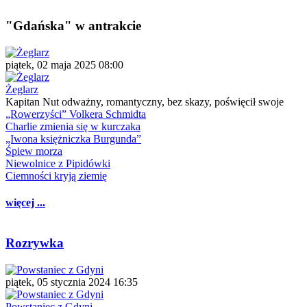
"Gdańska" w antrakcie
piątek, 02 maja 2025 08:00
Żeglarz
Kapitan Nut odważny, romantyczny, bez skazy, poświęcił swoje
„Rowerzyści” Volkera Schmidta
Charlie zmienia się w kurczaka
„Iwona księżniczka Burgunda”
Śpiew morza
Niewolnice z Pipidówki
Ciemności kryją ziemię
więcej ...
Rozrywka
piątek, 05 stycznia 2024 16:35
Powstaniec z Gdyni