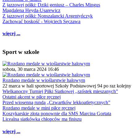
Z jazzowej półki: Dziki geniusz – Charles Mingus
Magdalena Heyda-Usarewicz
Z jazzowej półki: Nonszalancki Argentyńczyk
Zachować boskość - Wojciech Sęczawa
więcej ...
Sport w szkole
sobota, 30 marca 2024 16:46
Rozdano medale w wioślarstwie halowym
22 marca w hali sportowej Szkoły Podstawowej 94 po raz kolejny
Wielkanocny Turniej Piłki Siatkowej ,,szóstek mieszanych”
Ostatni akcent w piłce ręcznej
Przed wiosenną rundą „Czwartków lekkoatletycznych”
Rozdano medale w mini piłce ręcznej
Koszykarskie złota ponownie dla SMS Marcina Gortata
Licealna siatkówka chłopców ma finiszu
więcej ...