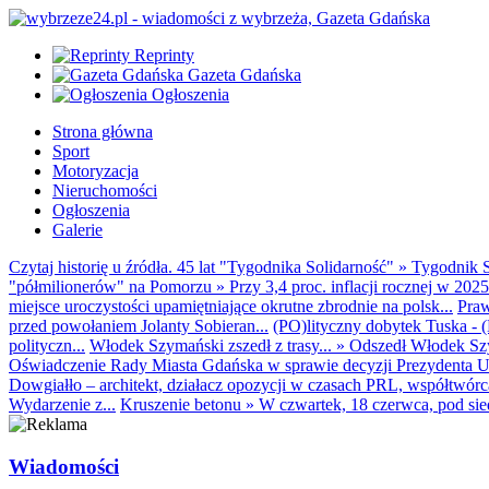
Reprinty
Gazeta Gdańska
Ogłoszenia
Strona główna
Sport
Motoryzacja
Nieruchomości
Ogłoszenia
Galerie
Czytaj historię u źródła. 45 lat "Tygodnika Solidarność"
»
Tygodnik S
"półmilionerów" na Pomorzu
»
Przy 3,4 proc. inflacji rocznej w 20
miejsce uroczystości upamiętniające okrutne zbrodnie na polsk...
Praw
przed powołaniem Jolanty Sobieran...
(PO)lityczny dobytek Tuska - (K
polityczn...
Włodek Szymański zszedł z trasy...
»
Odszedł Włodek Szy
Oświadczenie Rady Miasta Gdańska w sprawie decyzji Prezydenta U
Dowgiałło – architekt, działacz opozycji w czasach PRL, współtwórca 
Wydarzenie z...
Kruszenie betonu
»
W czwartek, 18 czerwca, pod sie
Wiadomości