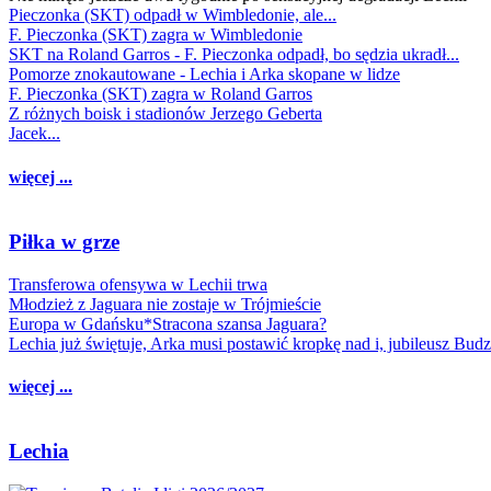
Pieczonka (SKT) odpadł w Wimbledonie, ale...
F. Pieczonka (SKT) zagra w Wimbledonie
SKT na Roland Garros - F. Pieczonka odpadł, bo sędzia ukradł...
Pomorze znokautowane - Lechia i Arka skopane w lidze
F. Pieczonka (SKT) zagra w Roland Garros
Z różnych boisk i stadionów Jerzego Geberta
Jacek...
więcej ...
Piłka w grze
Transferowa ofensywa w Lechii trwa
Młodzież z Jaguara nie zostaje w Trójmieście
Europa w Gdańsku*Stracona szansa Jaguara?
Lechia już świętuje, Arka musi postawić kropkę nad i, jubileusz Bud
więcej ...
Lechia