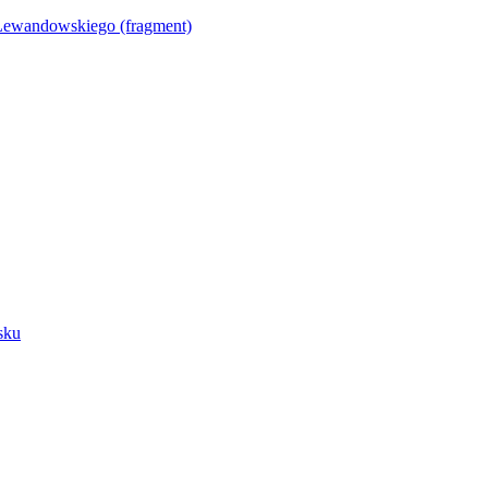
Lewandowskiego (fragment)
sku