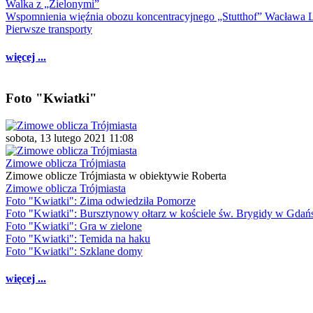
Walka z „Zielonymi”
Wspomnienia więźnia obozu koncentracyjnego „Stutthof” Wacława 
Pierwsze transporty
więcej ...
Foto "Kwiatki"
sobota, 13 lutego 2021 11:08
Zimowe oblicza Trójmiasta
Zimowe oblicze Trójmiasta w obiektywie Roberta
Zimowe oblicza Trójmiasta
Foto "Kwiatki": Zima odwiedziła Pomorze
Foto "Kwiatki": Bursztynowy ołtarz w kościele św. Brygidy w Gdań
Foto "Kwiatki": Gra w zielone
Foto "Kwiatki": Temida na haku
Foto "Kwiatki": Szklane domy
więcej ...