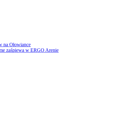
how na Ołowiance
Dame zaśpiewa w ERGO Arenie