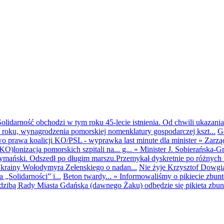
olidarność obchodzi w tym roku 45-lecie istnienia. Od chwili ukazania
25 roku, wynagrodzenia pomorskiej nomenklatury gospodarczej kszt...
G
o prawa koalicji KO/PSL - wyprawka last minute dla minister
»
Zarzą
O)lonizacja pomorskich szpitali na... g...
»
Minister J. Sobierańska-G
mański. Odszedł po długim marszu.Przemykał dyskretnie po różnych r
krainy Wołodymyra Zełenskiego o nadan...
Nie żyje Krzysztof Dowgiał
„Solidarności” i...
Beton twardy...
»
Informowaliśmy o pikiecie zbu
dzibą Rady Miasta Gdańska (dawnego Żaku) odbędzie się pikieta zbun