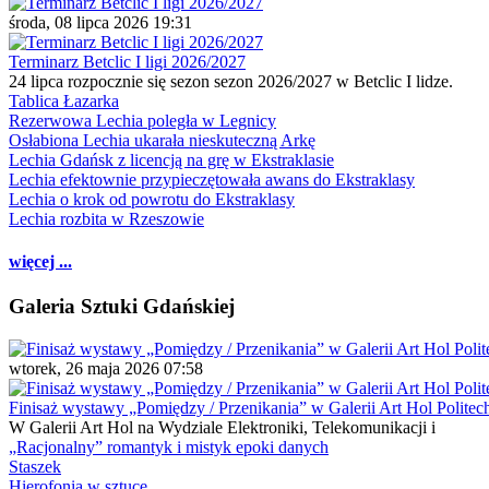
środa, 08 lipca 2026 19:31
Terminarz Betclic I ligi 2026/2027
24 lipca rozpocznie się sezon sezon 2026/2027 w Betclic I lidze.
Tablica Łazarka
Rezerwowa Lechia poległa w Legnicy
Osłabiona Lechia ukarała nieskuteczną Arkę
Lechia Gdańsk z licencją na grę w Ekstraklasie
Lechia efektownie przypieczętowała awans do Ekstraklasy
Lechia o krok od powrotu do Ekstraklasy
Lechia rozbita w Rzeszowie
więcej ...
Galeria Sztuki Gdańskiej
wtorek, 26 maja 2026 07:58
Finisaż wystawy „Pomiędzy / Przenikania” w Galerii Art Hol Politec
W Galerii Art Hol na Wydziale Elektroniki, Telekomunikacji i
„Racjonalny” romantyk i mistyk epoki danych
Staszek
Hierofonia w sztuce