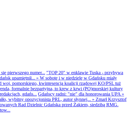
 się pierwszego numer...
"TOP 20" w enklawie Tuska - przybywa
dańsk upamiętnił...
»
W sobotę i w niedzielę w Gdańsku miały
d woj. pomorskiego, kwintesencja koalicji rządowej KO/PSL tuż
renda, formalnie bezpartyjna, to krew z krwi (PO)morskiej kultury
edakcjach, gdańs...
Gdańscy radni: "nie" dla honorowania UPA
»
ło, wybitny opozycjonista PRL, autor słynnej...
»
Zmarł Krzysztof
ntowanych Rad Dzielnic Gdańska przed Żakiem, siedzibą RMG.
tow...