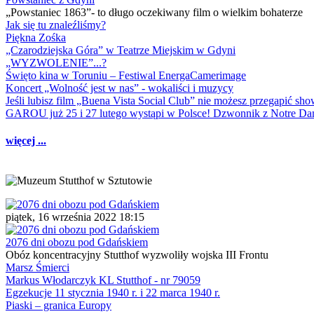
„Powstaniec 1863”- to długo oczekiwany film o wielkim bohaterze
Jak się tu znaleźliśmy?
Piękna Zośka
„Czarodziejska Góra” w Teatrze Miejskim w Gdyni
„WYZWOLENIE”...?
Święto kina w Toruniu – Festiwal EnergaCamerimage
Koncert „Wolność jest w nas” - wokaliści i muzycy
Jeśli lubisz film „Buena Vista Social Club” nie możesz przegapić s
GAROU już 25 i 27 lutego wystąpi w Polsce! Dzwonnik z Notre 
więcej ...
piątek, 16 września 2022 18:15
2076 dni obozu pod Gdańskiem
Obóz koncentracyjny Stutthof wyzwoliły wojska III Frontu
Marsz Śmierci
Markus Włodarczyk KL Stutthof - nr 79059
Egzekucje 11 stycznia 1940 r. i 22 marca 1940 r.
Piaski – granica Europy