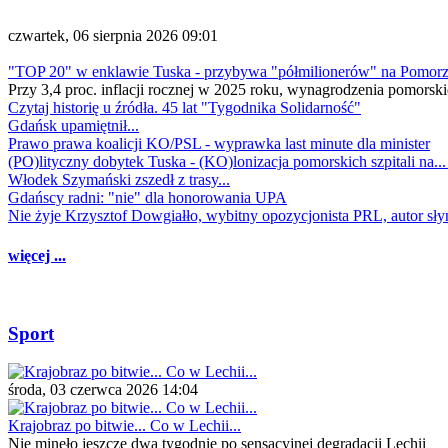
czwartek, 06 sierpnia 2026 09:01
"TOP 20" w enklawie Tuska - przybywa "półmilionerów" na Pomor
Przy 3,4 proc. inflacji rocznej w 2025 roku, wynagrodzenia pomorski
Czytaj historię u źródła. 45 lat "Tygodnika Solidarność"
Gdańsk upamiętnił...
Prawo prawa koalicji KO/PSL - wyprawka last minute dla minister
(PO)lityczny dobytek Tuska - (KO)lonizacja pomorskich szpitali na..
Włodek Szymański zszedł z trasy...
Gdańscy radni: "nie" dla honorowania UPA
Nie żyje Krzysztof Dowgiałło, wybitny opozycjonista PRL, autor sł
więcej ...
Sport
środa, 03 czerwca 2026 14:04
Krajobraz po bitwie... Co w Lechii...
Nie minęło jeszcze dwa tygodnie po sensacyjnej degradacji Lechii