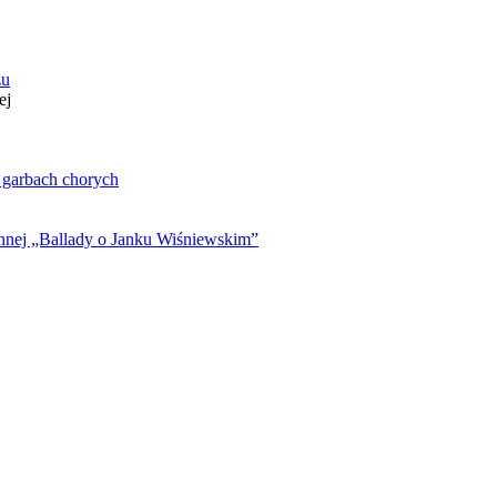
zu
ej
. garbach chorych
ynnej „Ballady o Janku Wiśniewskim”