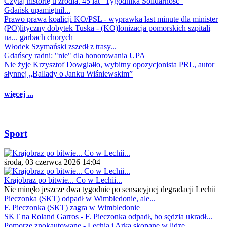
Czytaj historię u źródła. 45 lat "Tygodnika Solidarność"
Gdańsk upamiętnił...
Prawo prawa koalicji KO/PSL - wyprawka last minute dla minister
(PO)lityczny dobytek Tuska - (KO)lonizacja pomorskich szpitali
na... garbach chorych
Włodek Szymański zszedł z trasy...
Gdańscy radni: "nie" dla honorowania UPA
Nie żyje Krzysztof Dowgiałło, wybitny opozycjonista PRL, autor
słynnej „Ballady o Janku Wiśniewskim”
więcej ...
Sport
środa, 03 czerwca 2026 14:04
Krajobraz po bitwie... Co w Lechii...
Nie minęło jeszcze dwa tygodnie po sensacyjnej degradacji Lechii
Pieczonka (SKT) odpadł w Wimbledonie, ale...
F. Pieczonka (SKT) zagra w Wimbledonie
SKT na Roland Garros - F. Pieczonka odpadł, bo sędzia ukradł...
Pomorze znokautowane - Lechia i Arka skopane w lidze