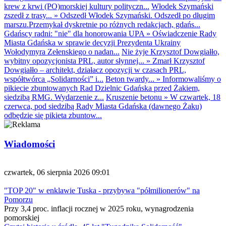
krew z krwi (PO)morskiej kultury polityczn...
Włodek Szymański
zszedł z trasy...
»
Odszedł Włodek Szymański. Odszedł po długim
marszu.Przemykał dyskretnie po różnych redakcjach, gdańs...
Gdańscy radni: "nie" dla honorowania UPA
»
Oświadczenie Rady
Miasta Gdańska w sprawie decyzji Prezydenta Ukrainy
Wołodymyra Zełenskiego o nadan...
Nie żyje Krzysztof Dowgiałło,
wybitny opozycjonista PRL, autor słynnej...
»
Zmarł Krzysztof
Dowgiałło – architekt, działacz opozycji w czasach PRL,
współtwórca „Solidarności” i...
Beton twardy...
»
Informowaliśmy o
pikiecie zbuntowanych Rad Dzielnic Gdańska przed Żakiem,
siedzibą RMG. Wydarzenie z...
Kruszenie betonu
»
W czwartek, 18
czerwca, pod siedzibą Rady Miasta Gdańska (dawnego Żaku)
odbędzie się pikieta zbuntow...
Wiadomości
czwartek, 06 sierpnia 2026 09:01
"TOP 20" w enklawie Tuska - przybywa "półmilionerów" na
Pomorzu
Przy 3,4 proc. inflacji rocznej w 2025 roku, wynagrodzenia
pomorskiej