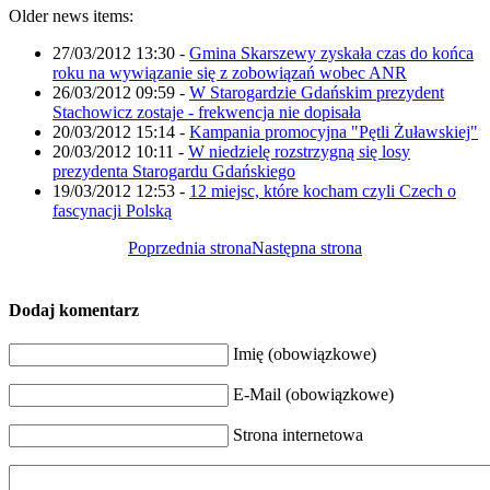
Older news items:
27/03/2012 13:30
-
Gmina Skarszewy zyskała czas do końca
roku na wywiązanie się z zobowiązań wobec ANR
26/03/2012 09:59
-
W Starogardzie Gdańskim prezydent
Stachowicz zostaje - frekwencja nie dopisała
20/03/2012 15:14
-
Kampania promocyjna "Pętli Żuławskiej"
20/03/2012 10:11
-
W niedzielę rozstrzygną się losy
prezydenta Starogardu Gdańskiego
19/03/2012 12:53
-
12 miejsc, które kocham czyli Czech o
fascynacji Polską
Poprzednia strona
Następna strona
Dodaj komentarz
Imię (obowiązkowe)
E-Mail (obowiązkowe)
Strona internetowa