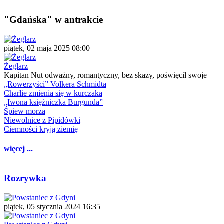
"Gdańska" w antrakcie
piątek, 02 maja 2025 08:00
Żeglarz
Kapitan Nut odważny, romantyczny, bez skazy, poświęcił swoje
„Rowerzyści” Volkera Schmidta
Charlie zmienia się w kurczaka
„Iwona księżniczka Burgunda”
Śpiew morza
Niewolnice z Pipidówki
Ciemności kryją ziemię
więcej ...
Rozrywka
piątek, 05 stycznia 2024 16:35