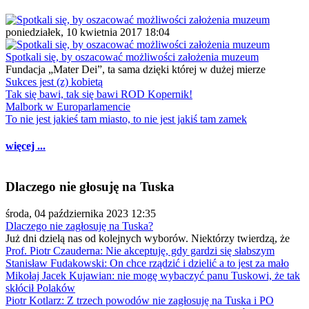
poniedziałek, 10 kwietnia 2017 18:04
Spotkali się, by oszacować możliwości założenia muzeum
Fundacja „Mater Dei”, ta sama dzięki której w dużej mierze
Sukces jest (z) kobietą
Tak się bawi, tak się bawi ROD Kopernik!
Malbork w Europarlamencie
To nie jest jakieś tam miasto, to nie jest jakiś tam zamek
więcej ...
Dlaczego nie głosuję na Tuska
środa, 04 października 2023 12:35
Dlaczego nie zagłosuję na Tuska?
Już dni dzielą nas od kolejnych wyborów. Niektórzy twierdzą, że
Prof. Piotr Czauderna: Nie akceptuję, gdy gardzi się słabszym
Stanisław Fudakowski: On chce rządzić i dzielić a to jest za mało
Mikołaj Jacek Kujawian: nie mogę wybaczyć panu Tuskowi, że tak
skłócił Polaków
Piotr Kotlarz: Z trzech powodów nie zagłosuję na Tuska i PO