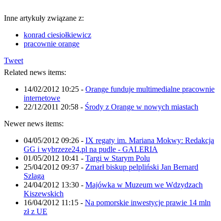
Inne artykuły związane z:
konrad ciesiołkiewicz
pracownie orange
Tweet
Related news items:
14/02/2012 10:25
-
Orange funduje multimedialne pracownie
internetowe
22/12/2011 20:58
-
Środy z Orange w nowych miastach
Newer news items:
04/05/2012 09:26
-
IX regaty im. Mariana Mokwy: Redakcja
GG i wybrzeze24.pl na pudle - GALERIA
01/05/2012 10:41
-
Targi w Starym Polu
25/04/2012 09:37
-
Zmarł biskup pelpliński Jan Bernard
Szlaga
24/04/2012 13:30
-
Majówka w Muzeum we Wdzydzach
Kiszewskich
16/04/2012 11:15
-
Na pomorskie inwestycje prawie 14 mln
zł z UE