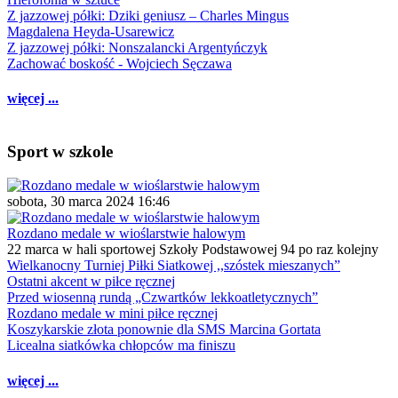
Z jazzowej półki: Dziki geniusz – Charles Mingus
Magdalena Heyda-Usarewicz
Z jazzowej półki: Nonszalancki Argentyńczyk
Zachować boskość - Wojciech Sęczawa
więcej ...
Sport w szkole
sobota, 30 marca 2024 16:46
Rozdano medale w wioślarstwie halowym
22 marca w hali sportowej Szkoły Podstawowej 94 po raz kolejny
Wielkanocny Turniej Piłki Siatkowej ,,szóstek mieszanych”
Ostatni akcent w piłce ręcznej
Przed wiosenną rundą „Czwartków lekkoatletycznych”
Rozdano medale w mini piłce ręcznej
Koszykarskie złota ponownie dla SMS Marcina Gortata
Licealna siatkówka chłopców ma finiszu
więcej ...