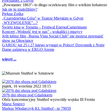
Powstaniec z Gdyni
„Powstaniec 1863”- to długo oczekiwany film o wielkim bohaterze
Jak się tu znaleźliśmy?
Piękna Zośka
„Czarodziejska Góra” w Teatrze Miejskim w Gdyni
„WYZWOLENIE”...?
Święto kina w Toruniu – Festiwal EnergaCamerimage
Koncert „Wolność jest w nas” - wokaliści i muzycy
Jeśli lubisz film „Buena Vista Social Club” nie możesz przegapić
show na Ołowiance
GAROU już 25 i 27 lutego wystąpi w Polsce! Dzwonnik z Notre
Dame zaśpiewa w ERGO Arenie
więcej ...
piątek, 16 września 2022 18:15
2076 dni obozu pod Gdańskiem
Obóz koncentracyjny Stutthof wyzwoliły wojska III Frontu
Marsz Śmierci
Markus Włodarczyk KL Stutthof - nr 79059