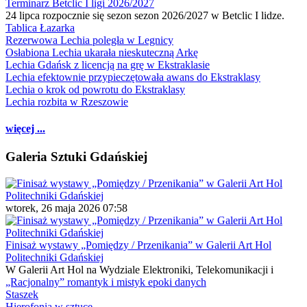
Terminarz Betclic I ligi 2026/2027
24 lipca rozpocznie się sezon sezon 2026/2027 w Betclic I lidze.
Tablica Łazarka
Rezerwowa Lechia poległa w Legnicy
Osłabiona Lechia ukarała nieskuteczną Arkę
Lechia Gdańsk z licencją na grę w Ekstraklasie
Lechia efektownie przypieczętowała awans do Ekstraklasy
Lechia o krok od powrotu do Ekstraklasy
Lechia rozbita w Rzeszowie
więcej ...
Galeria Sztuki Gdańskiej
wtorek, 26 maja 2026 07:58
Finisaż wystawy „Pomiędzy / Przenikania” w Galerii Art Hol
Politechniki Gdańskiej
W Galerii Art Hol na Wydziale Elektroniki, Telekomunikacji i
„Racjonalny” romantyk i mistyk epoki danych
Staszek
Hierofonia w sztuce