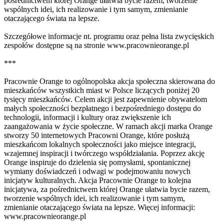
pośrednictwem której Orange ułatwia bycie razem, tworzenie
wspólnych idei, ich realizowanie i tym samym, zmienianie
otaczającego świata na lepsze.
Szczegółowe informacje nt. programu oraz pełna lista zwycięskich
zespołów dostępne są na stronie www.pracownieorange.pl
***
Pracownie Orange to ogólnopolska akcja społeczna skierowana do
mieszkańców wszystkich miast w Polsce liczących poniżej 20
tysięcy mieszkańców. Celem akcji jest zapewnienie obywatelom
małych społeczności bezpłatnego i bezpośredniego dostępu do
technologii, informacji i kultury oraz zwiększenie ich
zaangażowania w życie społeczne. W ramach akcji marka Orange
stworzy 50 internetowych Pracowni Orange, które posłużą
mieszkańcom lokalnych społeczności jako miejsce integracji,
wzajemnej inspiracji i twórczego współdziałania. Poprzez akcję
Orange inspiruje do dzielenia się pomysłami, spontanicznej
wymiany doświadczeń i odwagi w podejmowaniu nowych
inicjatyw kulturalnych. Akcja Pracownie Orange to kolejna
inicjatywa, za pośrednictwem której Orange ułatwia bycie razem,
tworzenie wspólnych idei, ich realizowanie i tym samym,
zmienianie otaczającego świata na lepsze. Więcej informacji:
www.pracownieorange.pl