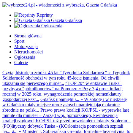
Reprinty
Gazeta Gdańska
Ogłoszenia
Strona główna
Sport
Motoryzacja
Nieruchomości
Ogłoszenia
Galerie
Czytaj historię u źródła. 45 lat "Tygodnika Solidarność"
»
Tygodnik
Solidarność obchodzi w tym roku 45-lecie istnienia. Od chwili
ukazania się pierwszego numer...
"TOP 20" w enklawie Tuska -
przybywa "półmilionerów" na Pomorzu
»
Przy 3,4 proc. inflacji
rocznej w 2025 roku, wynagrodzenia pomorskiej nomenklatury
gospodarczej kszt...
Gdańsk upamiętnił...
»
W sobotę i w niedzielę
w Gdańsku miały miejsce uroczystości upamiętniające okrutne
zbrodnie na polsk...
Prawo prawa koalicji KO/PSL - wyprawka last
minute dla minister
»
Zarząd woj. pomorskiego, kwintesencja
koalicji rządowej KO/PSL tuż przed powołaniem Jolanty Sobieran...
(PO)lityczny dobytek Tuska - (KO)lonizacja pomorskich szpitali
na... g...
»
Minister J. Sobierańska-Grenda, formalnie bezpartyjna, to