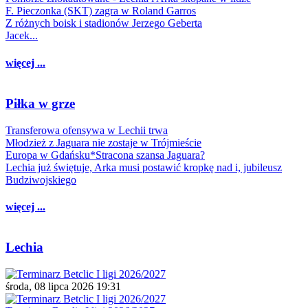
F. Pieczonka (SKT) zagra w Roland Garros
Z różnych boisk i stadionów Jerzego Geberta
Jacek...
więcej ...
Piłka w grze
Transferowa ofensywa w Lechii trwa
Młodzież z Jaguara nie zostaje w Trójmieście
Europa w Gdańsku*Stracona szansa Jaguara?
Lechia już świętuje, Arka musi postawić kropkę nad i, jubileusz
Budziwojskiego
więcej ...
Lechia
środa, 08 lipca 2026 19:31