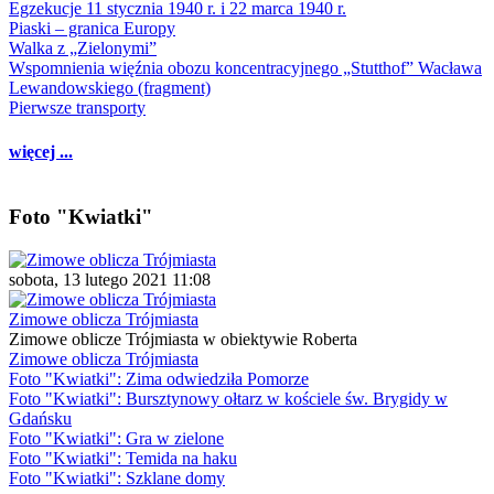
Egzekucje 11 stycznia 1940 r. i 22 marca 1940 r.
Piaski – granica Europy
Walka z „Zielonymi”
Wspomnienia więźnia obozu koncentracyjnego „Stutthof” Wacława
Lewandowskiego (fragment)
Pierwsze transporty
więcej ...
Foto "Kwiatki"
sobota, 13 lutego 2021 11:08
Zimowe oblicza Trójmiasta
Zimowe oblicze Trójmiasta w obiektywie Roberta
Zimowe oblicza Trójmiasta
Foto "Kwiatki": Zima odwiedziła Pomorze
Foto "Kwiatki": Bursztynowy ołtarz w kościele św. Brygidy w
Gdańsku
Foto "Kwiatki": Gra w zielone
Foto "Kwiatki": Temida na haku
Foto "Kwiatki": Szklane domy