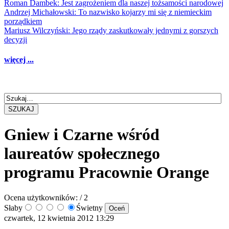
Roman Dambek: Jest zagrożeniem dla naszej tożsamości narodowej
Andrzej Michałowski: To nazwisko kojarzy mi się z niemieckim
porządkiem
Mariusz Wilczyński: Jego rządy zaskutkowały jednymi z gorszych
decyzji
więcej ...
SZUKAJ
Gniew i Czarne wśród
laureatów społecznego
programu Pracownie Orange
Ocena użytkowników:
/ 2
Słaby
Świetny
czwartek, 12 kwietnia 2012 13:29