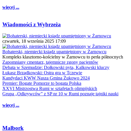
więcej ...
Wiadomości z Wybrzeża
czwartek, 18 września 2025 17:09
Bohaterski, niemiecki ksiądz upamiętniony w Żarnowcu
Kompleks klasztorno-kościelny w Żarnowcu to perła północnych
Zapomniany cmentarz, tajemnicze zgony pacjentów
Debata w Szemudzie: Dołkowski pyta, Kalkowski kluczy
Łukasz Brządkowski: Ostra gra w Tczewie
Kandydaci KWW Nasza Gmina Żukowo 2024
Premier: Bogate Pomorze to bogata Polska
XXVI Mistrzostwa Rumi w sztafetach olimpijskich
Grupa „Odkrywców” z SP nr 10 w Rumi poznaje tajniki nauki
więcej ...
Malbork