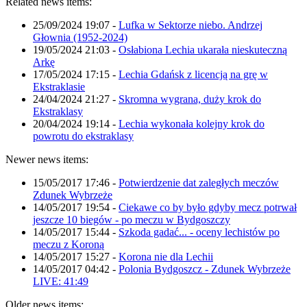
Related news items:
25/09/2024 19:07
-
Lufka w Sektorze niebo. Andrzej
Głownia (1952-2024)
19/05/2024 21:03
-
Osłabiona Lechia ukarała nieskuteczną
Arkę
17/05/2024 17:15
-
Lechia Gdańsk z licencją na grę w
Ekstraklasie
24/04/2024 21:27
-
Skromna wygrana, duży krok do
Ekstraklasy
20/04/2024 19:14
-
Lechia wykonała kolejny krok do
powrotu do ekstraklasy
Newer news items:
15/05/2017 17:46
-
Potwierdzenie dat zaległych meczów
Zdunek Wybrzeże
14/05/2017 19:54
-
Ciekawe co by było gdyby mecz potrwał
jeszcze 10 biegów - po meczu w Bydgoszczy
14/05/2017 15:44
-
Szkoda gadać... - oceny lechistów po
meczu z Koroną
14/05/2017 15:27
-
Korona nie dla Lechii
14/05/2017 04:42
-
Polonia Bydgoszcz - Zdunek Wybrzeże
LIVE: 41:49
Older news items: