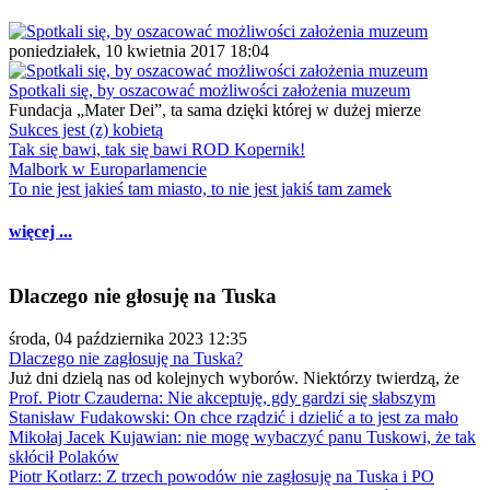
poniedziałek, 10 kwietnia 2017 18:04
Spotkali się, by oszacować możliwości założenia muzeum
Fundacja „Mater Dei”, ta sama dzięki której w dużej mierze
Sukces jest (z) kobietą
Tak się bawi, tak się bawi ROD Kopernik!
Malbork w Europarlamencie
To nie jest jakieś tam miasto, to nie jest jakiś tam zamek
więcej ...
Dlaczego nie głosuję na Tuska
środa, 04 października 2023 12:35
Dlaczego nie zagłosuję na Tuska?
Już dni dzielą nas od kolejnych wyborów. Niektórzy twierdzą, że
Prof. Piotr Czauderna: Nie akceptuję, gdy gardzi się słabszym
Stanisław Fudakowski: On chce rządzić i dzielić a to jest za mało
Mikołaj Jacek Kujawian: nie mogę wybaczyć panu Tuskowi, że tak
skłócił Polaków
Piotr Kotlarz: Z trzech powodów nie zagłosuję na Tuska i PO