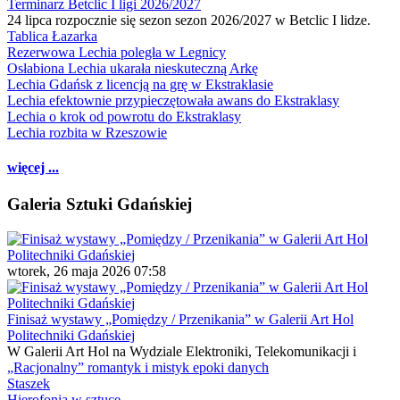
Terminarz Betclic I ligi 2026/2027
24 lipca rozpocznie się sezon sezon 2026/2027 w Betclic I lidze.
Tablica Łazarka
Rezerwowa Lechia poległa w Legnicy
Osłabiona Lechia ukarała nieskuteczną Arkę
Lechia Gdańsk z licencją na grę w Ekstraklasie
Lechia efektownie przypieczętowała awans do Ekstraklasy
Lechia o krok od powrotu do Ekstraklasy
Lechia rozbita w Rzeszowie
więcej ...
Galeria Sztuki Gdańskiej
wtorek, 26 maja 2026 07:58
Finisaż wystawy „Pomiędzy / Przenikania” w Galerii Art Hol
Politechniki Gdańskiej
W Galerii Art Hol na Wydziale Elektroniki, Telekomunikacji i
„Racjonalny” romantyk i mistyk epoki danych
Staszek
Hierofonia w sztuce