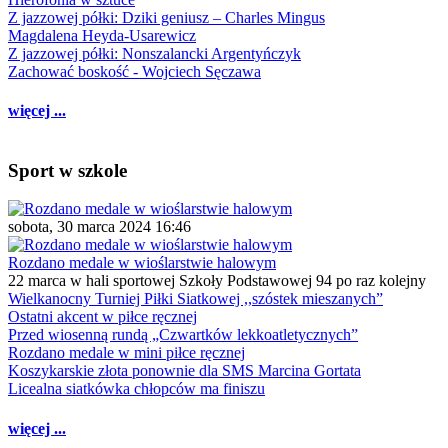
Z jazzowej półki: Dziki geniusz – Charles Mingus
Magdalena Heyda-Usarewicz
Z jazzowej półki: Nonszalancki Argentyńczyk
Zachować boskość - Wojciech Sęczawa
więcej ...
Sport w szkole
sobota, 30 marca 2024 16:46
Rozdano medale w wioślarstwie halowym
22 marca w hali sportowej Szkoły Podstawowej 94 po raz kolejny
Wielkanocny Turniej Piłki Siatkowej ,,szóstek mieszanych”
Ostatni akcent w piłce ręcznej
Przed wiosenną rundą „Czwartków lekkoatletycznych”
Rozdano medale w mini piłce ręcznej
Koszykarskie złota ponownie dla SMS Marcina Gortata
Licealna siatkówka chłopców ma finiszu
więcej ...