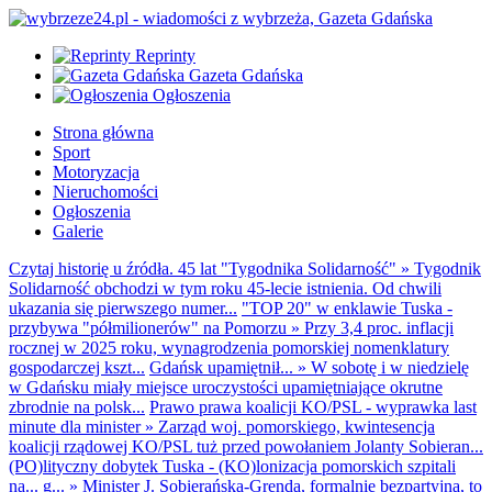
Reprinty
Gazeta Gdańska
Ogłoszenia
Strona główna
Sport
Motoryzacja
Nieruchomości
Ogłoszenia
Galerie
Czytaj historię u źródła. 45 lat "Tygodnika Solidarność"
»
Tygodnik
Solidarność obchodzi w tym roku 45-lecie istnienia. Od chwili
ukazania się pierwszego numer...
"TOP 20" w enklawie Tuska -
przybywa "półmilionerów" na Pomorzu
»
Przy 3,4 proc. inflacji
rocznej w 2025 roku, wynagrodzenia pomorskiej nomenklatury
gospodarczej kszt...
Gdańsk upamiętnił...
»
W sobotę i w niedzielę
w Gdańsku miały miejsce uroczystości upamiętniające okrutne
zbrodnie na polsk...
Prawo prawa koalicji KO/PSL - wyprawka last
minute dla minister
»
Zarząd woj. pomorskiego, kwintesencja
koalicji rządowej KO/PSL tuż przed powołaniem Jolanty Sobieran...
(PO)lityczny dobytek Tuska - (KO)lonizacja pomorskich szpitali
na... g...
»
Minister J. Sobierańska-Grenda, formalnie bezpartyjna, to