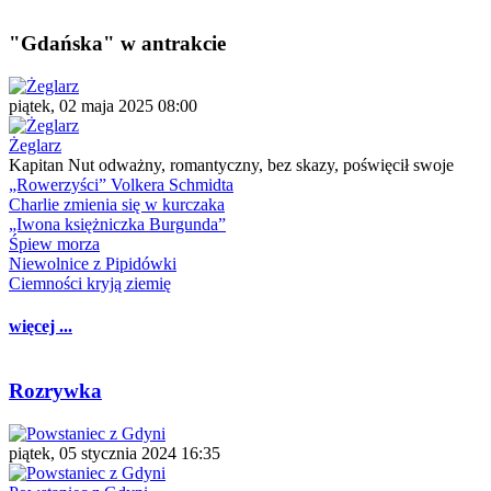
"Gdańska" w antrakcie
piątek, 02 maja 2025 08:00
Żeglarz
Kapitan Nut odważny, romantyczny, bez skazy, poświęcił swoje
„Rowerzyści” Volkera Schmidta
Charlie zmienia się w kurczaka
„Iwona księżniczka Burgunda”
Śpiew morza
Niewolnice z Pipidówki
Ciemności kryją ziemię
więcej ...
Rozrywka
piątek, 05 stycznia 2024 16:35