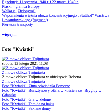
Egzekucje 11 stycznia 1940 r. i 22 marca 1940 r.
Piaski – granica Europy
Walka z „Zielonymi”
Wspomnienia więźnia obozu koncentracyjnego „Stutthof” Wacława
Lewandowskiego (fragment)
Pierwsze transporty
więcej ...
Foto "Kwiatki"
sobota, 13 lutego 2021 11:08
Zimowe oblicza Trójmiasta
Zimowe oblicze Trójmiasta w obiektywie Roberta
Zimowe oblicza Trójmiasta
Foto "Kwiatki": Zima odwiedziła Pomorze
Foto "Kwiatki": Bursztynowy ołtarz w kościele św. Brygidy w
Gdańsku
Foto "Kwiatki": Gra w zielone
Foto "Kwiatki": Temida na haku
Foto "Kwiatki": Szklane domy