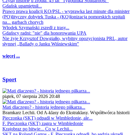
Czytaj historię u źródła. 45 lat "Tygodnika Solidarność"
Gdańsk upamiętnił...
Prawo prawa koalicji KO/PSL - wyprawka last minute dla minister
(PO)lityczny dobytek Tuska - (KO)lonizacja pomorskich szpitali
na... garbach chorych
Włodek Szymański zszedł z trasy...
Gdańscy radni: "nie" dla honorowania UPA
Nie żyje Krzysztof Dowgiałło, wybitny opozycjonista PRL, autor
słynnej „Ballady o Janku Wiśniewskim”
więcej ...
Sport
piątek, 07 sierpnia 2026 20:48
Mati dlaczego? - historia jednego piłkarza...
Bramkarz Lechii. Od A-klasy do Ekstraklasy. Współtwórca historii
Pieczonka (SKT) odpadł w Wimbledonie, ale...
F. Pieczonka (SKT) zagra w Wimbledonie
Krajobraz po bitwie... Co w Lechii...
SKT na Roland Garros - F. Pieczonka odpadł, bo sędzia ukradł...