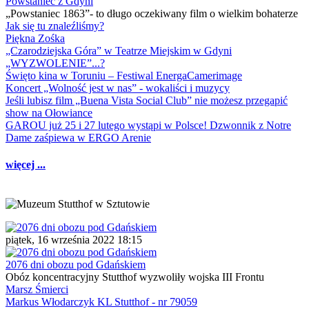
Powstaniec z Gdyni
„Powstaniec 1863”- to długo oczekiwany film o wielkim bohaterze
Jak się tu znaleźliśmy?
Piękna Zośka
„Czarodziejska Góra” w Teatrze Miejskim w Gdyni
„WYZWOLENIE”...?
Święto kina w Toruniu – Festiwal EnergaCamerimage
Koncert „Wolność jest w nas” - wokaliści i muzycy
Jeśli lubisz film „Buena Vista Social Club” nie możesz przegapić
show na Ołowiance
GAROU już 25 i 27 lutego wystąpi w Polsce! Dzwonnik z Notre
Dame zaśpiewa w ERGO Arenie
więcej ...
piątek, 16 września 2022 18:15
2076 dni obozu pod Gdańskiem
Obóz koncentracyjny Stutthof wyzwoliły wojska III Frontu
Marsz Śmierci
Markus Włodarczyk KL Stutthof - nr 79059