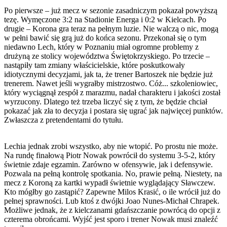
Po pierwsze – już mecz w sezonie zasadniczym pokazał powyższą
tezę. Wymęczone 3:2 na Stadionie Energa i 0:2 w Kielcach. Po
drugie – Korona gra teraz na pełnym luzie. Nie walczą o nic, mogą
w pełni bawić się grą już do końca sezonu. Przekonał się o tym
niedawno Lech, który w Poznaniu miał ogromne problemy z
drużyną ze stolicy województwa Świętokrzyskiego. Po trzecie –
nastąpiły tam zmiany właścicielskie, które poskutkowały
idiotycznymi decyzjami, jak ta, że trener Bartoszek nie będzie już
trenerem. Nawet jeśli wygrałby mistrzostwo. Cóż... szkoleniowiec,
który wyciągnął zespół z marazmu, nadał charakteru i jakości został
wyrzucony. Dlatego też trzeba liczyć się z tym, że będzie chciał
pokazać jak zła to decyzja i postara się ugrać jak najwięcej punktów.
Zwłaszcza z pretendentami do tytułu.
Lechia jednak zrobi wszystko, aby nie wtopić. Po prostu nie może.
Na rundę finałową Piotr Nowak powrócił do systemu 3-5-2, który
świetnie zdaje egzamin. Zarówno w ofensywie, jak i defensywie.
Pozwala na pełną kontrolę spotkania. No, prawie pełną. Niestety, na
mecz z Koroną za kartki wypadł świetnie wyglądający Sławczew.
Kto mógłby go zastąpić? Zapewne Milos Krasić, o ile wrócił już do
pełnej sprawności. Lub ktoś z dwójki Joao Nunes-Michał Chrapek.
Możliwe jednak, że z kielczanami gdańszczanie powrócą do opcji z
czterema obrońcami. Wyjść jest sporo i trener Nowak musi znaleźć