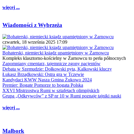
więcej ...
Wiadomości z Wybrzeża
czwartek, 18 września 2025 17:09
Bohaterski, niemiecki ksiądz upamiętniony w Żarnowcu
Kompleks klasztorno-kościelny w Żarnowcu to perła północnych
Zapomniany cmentarz, tajemnicze zgony pacjentów
Debata w Szemudzie: Dołkowski pyta, Kalkowski kluczy
Łukasz Brządkowski: Ostra gra w Tczewie
Kandydaci KWW Nasza Gmina Żukowo 2024
Premier: Bogate Pomorze to bogata Polska
XXVI Mistrzostwa Rumi w sztafetach olimpijskich
Grupa „Odkrywców” z SP nr 10 w Rumi poznaje tajniki nauki
więcej ...
Malbork