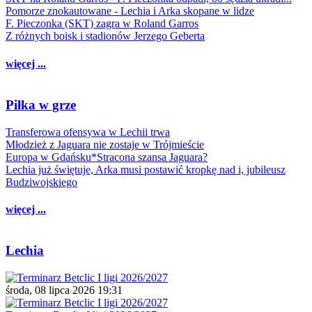
Pomorze znokautowane - Lechia i Arka skopane w lidze
F. Pieczonka (SKT) zagra w Roland Garros
Z różnych boisk i stadionów Jerzego Geberta
więcej ...
Piłka w grze
Transferowa ofensywa w Lechii trwa
Młodzież z Jaguara nie zostaje w Trójmieście
Europa w Gdańsku*Stracona szansa Jaguara?
Lechia już świętuje, Arka musi postawić kropkę nad i, jubileusz
Budziwojskiego
więcej ...
Lechia
środa, 08 lipca 2026 19:31