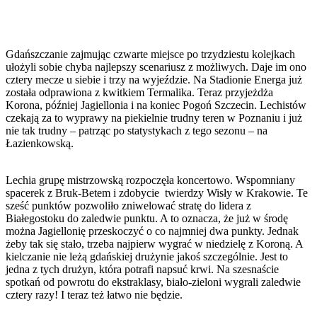
Gdańszczanie zajmując czwarte miejsce po trzydziestu kolejkach
ułożyli sobie chyba najlepszy scenariusz z możliwych. Daje im ono
cztery mecze u siebie i trzy na wyjeździe. Na Stadionie Energa już
została odprawiona z kwitkiem Termalika. Teraz przyjeżdża
Korona, później Jagiellonia i na koniec Pogoń Szczecin. Lechistów
czekają za to wyprawy na piekielnie trudny teren w Poznaniu i już
nie tak trudny – patrząc po statystykach z tego sezonu – na
Łazienkowską.
Lechia grupę mistrzowską rozpoczęła koncertowo. Wspomniany
spacerek z Bruk-Betem i zdobycie twierdzy Wisły w Krakowie. Te
sześć punktów pozwoliło zniwelować stratę do lidera z
Białegostoku do zaledwie punktu. A to oznacza, że już w środę
można Jagiellonię przeskoczyć o co najmniej dwa punkty. Jednak
żeby tak się stało, trzeba najpierw wygrać w niedzielę z Koroną. A
kielczanie nie leżą gdańskiej drużynie jakoś szczególnie. Jest to
jedna z tych drużyn, która potrafi napsuć krwi. Na szesnaście
spotkań od powrotu do ekstraklasy, biało-zieloni wygrali zaledwie
cztery razy! I teraz też łatwo nie będzie.