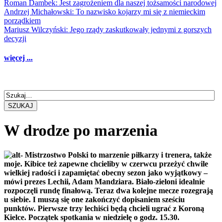
Roman Dambek: Jest zagrożeniem dla naszej tożsamości narodowej
Andrzej Michałowski: To nazwisko kojarzy mi się z niemieckim
porządkiem
Mariusz Wilczyński: Jego rządy zaskutkowały jednymi z gorszych
decyzji
więcej ...
SZUKAJ
W drodze po marzenia
- Mistrzostwo Polski to marzenie piłkarzy i trenera, także
moje. Kibice też zapewne chcieliby w czerwcu przeżyć chwile
wielkiej radości i zapamiętać obecny sezon jako wyjątkowy –
mówi prezes Lechii, Adam Mandziara. Biało-zieloni idealnie
rozpoczęli rundę finałową. Teraz dwa kolejne mecze rozegrają
u siebie. I muszą się one zakończyć dopisaniem sześciu
punktów. Pierwsze trzy lechiści będą chcieli ugrać z Koroną
Kielce. Początek spotkania w niedzielę o godz. 15.30.