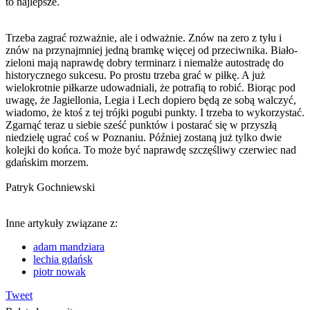
to najlepsze.
Trzeba zagrać rozważnie, ale i odważnie. Znów na zero z tyłu i
znów na przynajmniej jedną bramkę więcej od przeciwnika. Biało-
zieloni mają naprawdę dobry terminarz i niemalże autostradę do
historycznego sukcesu. Po prostu trzeba grać w piłkę. A już
wielokrotnie piłkarze udowadniali, że potrafią to robić. Biorąc pod
uwagę, że Jagiellonia, Legia i Lech dopiero będą ze sobą walczyć,
wiadomo, że ktoś z tej trójki pogubi punkty. I trzeba to wykorzystać.
Zgarnąć teraz u siebie sześć punktów i postarać się w przyszłą
niedzielę ugrać coś w Poznaniu. Później zostaną już tylko dwie
kolejki do końca. To może być naprawdę szczęśliwy czerwiec nad
gdańskim morzem.
Patryk Gochniewski
Inne artykuły związane z:
adam mandziara
lechia gdańsk
piotr nowak
Tweet