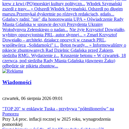
krew z krwi (PO)morskiej kultury polityczn...
Włodek Szymański
zszedł z trasy...
»
Odszedł Włodek Szymański. Odszedł po długim
marszu.Przemykał dyskretnie po różnych redakcjach, gdańs...
Gdańscy radni: "nie" dla honorowania UPA
»
Oświadczenie Rady
Miasta Gdańska w sprawie decyzji Prezydenta Ukrainy
Wołodymyra Zełenskiego o nadan...
Nie żyje Krzysztof Dowgiałło,
wybitny opozycjonista PRL, autor słynnej...
»
Zmarł Krzysztof
Dowgiałło – architekt, działacz opozycji w czasach PRL,
współtwórca „Solidarności” i...
Beton twardy...
»
Informowaliśmy o
pikiecie zbuntowanych Rad Dzielnic Gdańska przed Żakiem,
siedzibą RMG. Wydarzenie z...
Kruszenie betonu
»
W czwartek, 18
czerwca, pod siedzibą Rady Miasta Gdańska (dawnego Żaku)
odbędzie się pikieta zbuntow...
Wiadomości
czwartek, 06 sierpnia 2026 09:01
"TOP 20" w enklawie Tuska - przybywa "półmilionerów" na
Pomorzu
Przy 3,4 proc. inflacji rocznej w 2025 roku, wynagrodzenia
pomorskiej