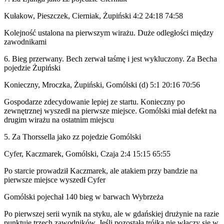
Kułakow, Pieszczek, Cierniak, Żupiński 4:2 24:18 74:58
Kolejność ustalona na pierwszym wirażu. Duże odległości między
zawodnikami
6. Bieg przerwany. Bech zerwał taśmę i jest wykluczony. Za Becha
pojedzie Żupiński
Konieczny, Mroczka, Żupiński, Gomólski (d) 5:1 20:16 70:56
Gospodarze zdecydowanie lepiej ze startu. Konieczny po
zewnętrznej wyszedł na pierwsze miejsce. Gomólski miał defekt na
drugim wirażu na ostatnim miejscu
5. Za Thorssella jako zz pojedzie Gomólski
Cyfer, Kaczmarek, Gomólski, Czaja 2:4 15:15 65:55
Po starcie prowadził Kaczmarek, ale atakiem przy bandzie na
pierwsze miejsce wyszedł Cyfer
Gomólski pojechał 140 bieg w barwach Wybrzeża
Po pierwszej serii wynik na styku, ale w gdańskiej drużynie na razie
punktuje trzech zawodników. Jeśli pozostała trójka nie włączy się w