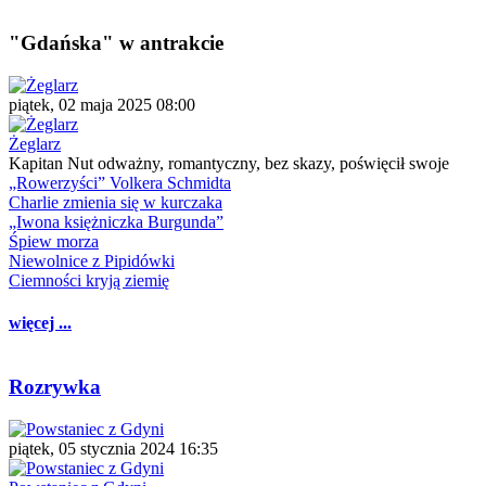
"Gdańska" w antrakcie
piątek, 02 maja 2025 08:00
Żeglarz
Kapitan Nut odważny, romantyczny, bez skazy, poświęcił swoje
„Rowerzyści” Volkera Schmidta
Charlie zmienia się w kurczaka
„Iwona księżniczka Burgunda”
Śpiew morza
Niewolnice z Pipidówki
Ciemności kryją ziemię
więcej ...
Rozrywka
piątek, 05 stycznia 2024 16:35