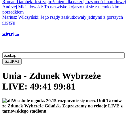
Roman Dambek: Jest zagrożeniem dla naszej tożsamości narodowej
Andrzej Michałowski: To nazwisko kojarzy mi się z niemieckim
porządkiem
Mariusz Wilczyński: Jego rządy zaskutkowały jednymi z gorszych
decyzji
więcej ...
SZUKAJ
Unia - Zdunek Wybrzeże
LIVE: 49:41 99:81
W sobotę o godz. 20.15 rozpocznie się mecz Unii Tarnów
ze Zdunek Wybrzeże Gdańsk. Zapraszamy na relację LIVE z
tarnowskiego stadionu.