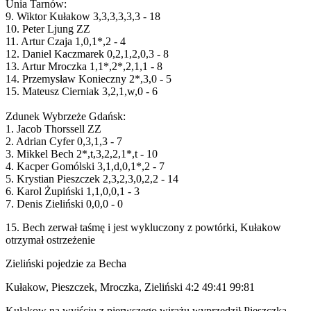
Unia Tarnów:
9. Wiktor Kułakow 3,3,3,3,3,3 - 18
10. Peter Ljung ZZ
11. Artur Czaja 1,0,1*,2 - 4
12. Daniel Kaczmarek 0,2,1,2,0,3 - 8
13. Artur Mroczka 1,1*,2*,2,1,1 - 8
14. Przemysław Konieczny 2*,3,0 - 5
15. Mateusz Cierniak 3,2,1,w,0 - 6
Zdunek Wybrzeże Gdańsk:
1. Jacob Thorssell ZZ
2. Adrian Cyfer 0,3,1,3 - 7
3. Mikkel Bech 2*,t,3,2,2,1*,t - 10
4. Kacper Gomólski 3,1,d,0,1*,2 - 7
5. Krystian Pieszczek 2,3,2,3,0,2,2 - 14
6. Karol Żupiński 1,1,0,0,1 - 3
7. Denis Zieliński 0,0,0 - 0
15. Bech zerwał taśmę i jest wykluczony z powtórki, Kułakow
otrzymał ostrzeżenie
Zieliński pojedzie za Becha
Kułakow, Pieszczek, Mroczka, Zieliński 4:2 49:41 99:81
Kułakow na wyjściu z pierwszego wirażu wyprzedził Pieszczka