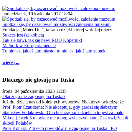
poniedziałek, 10 kwietnia 2017 18:04
Spotkali się, by oszacować możliwości założenia muzeum
Fundacja „Mater Dei”, ta sama dzięki której w dużej mierze
Sukces jest (z) kobietą
Tak się bawi, tak się bawi ROD Kopernik!
Malbork w Europarlamencie
To nie jest jakieś tam miasto, to nie jest jakiś tam zamek
więcej ...
Dlaczego nie głosuję na Tuska
środa, 04 października 2023 12:35
Dlaczego nie zagłosuję na Tuska?
Już dni dzielą nas od kolejnych wyborów. Niektórzy twierdzą, że
Prof. Piotr Czauderna: Nie akceptuję, gdy gardzi się słabszym
Stanisław Fudakowski: On chce rządzić i dzielić a to jest za mało
Mikołaj Jacek Kujawian: nie mogę wybaczyć panu Tuskowi, że tak
skłócił Polaków
Piotr Kotlarz: Z trzech powodów nie zagłosuję na Tuska i PO