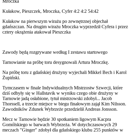
Mroczka
Kułakow, Pieszczek, Mroczka, Cyfer 4:2 4:2 54:42
Kułakow na pierwszym wirażu po zewnętrznej objechał
gdańszczan. Na drugim wirażu Mroczka wyprzedził Cyfera i przez
cztery okrążenia atakował Pieszczka
Zawody będą rozgrywane według I zestawu startowego
Tarnowianie na próbę toru desygnowali Artura Mroczkę.
Na próbę toru z gdańskiej drużyny wyjechali Mikkel Bech i Karol
Żupiński.
Tymczasem w finale Indywidualnych Mistrzostw Szwecji, które
dziś odbyły się w Hallstavik w wyniku czego obie drużyny w
Tarnowie jadą osłabione, tytuł mistrzowski zdobył... Jacob
Thorssell, a trzecie miejsce w biegu finałowym zajął Kim Nilsson.
Zawodników Zdunek Wybrzeże przedzielił Andreas Jonsson.
Mecz w Tarnowie będzie 30 spotkaniem ligowym Kacpra
Gomólskiego w barwach Wybrzeża. W dotychczasowych 29
meczach "Ginger" zdobył dla gdańskiego klubu 255 punktów w