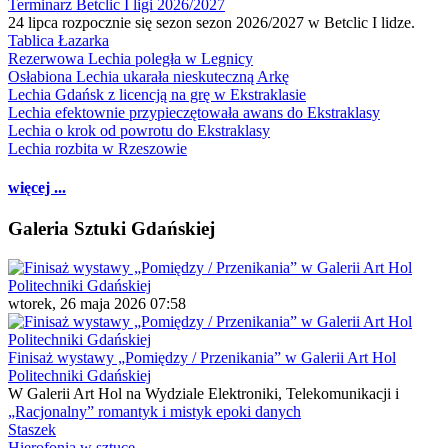
Terminarz Betclic I ligi 2026/2027
24 lipca rozpocznie się sezon sezon 2026/2027 w Betclic I lidze.
Tablica Łazarka
Rezerwowa Lechia poległa w Legnicy
Osłabiona Lechia ukarała nieskuteczną Arkę
Lechia Gdańsk z licencją na grę w Ekstraklasie
Lechia efektownie przypieczętowała awans do Ekstraklasy
Lechia o krok od powrotu do Ekstraklasy
Lechia rozbita w Rzeszowie
więcej ...
Galeria Sztuki Gdańskiej
wtorek, 26 maja 2026 07:58
Finisaż wystawy „Pomiędzy / Przenikania” w Galerii Art Hol
Politechniki Gdańskiej
W Galerii Art Hol na Wydziale Elektroniki, Telekomunikacji i
„Racjonalny” romantyk i mistyk epoki danych
Staszek
Hierofonia w sztuce