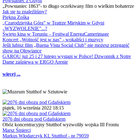
Powstaniec z Gdyni
„Powstaniec 1863”- to długo oczekiwany film o wielkim bohaterze
Jak się tu znaleźliśmy?
Piękna Zośka
„Czarodziejska Góra” w Teatrze Miejskim w Gdyni
„WYZWOLENIE”...?
Święto kina w Toruniu – Festiwal EnergaCamerimage
Koncert „Wolność jest w nas” - wokaliści i muzycy
Jeśli lubisz film „Buena Vista Social Club” nie możesz przegapić
show na Ołowiance
GAROU już 25 i 27 lutego wystąpi w Polsce! Dzwonnik z Notre
Dame zaśpiewa w ERGO Arenie
więcej ...
piątek, 16 września 2022 18:15
2076 dni obozu pod Gdańskiem
Obóz koncentracyjny Stutthof wyzwoliły wojska III Frontu
Marsz Śmierci
Markus Włodarczyk KL Stutthof - nr 79059