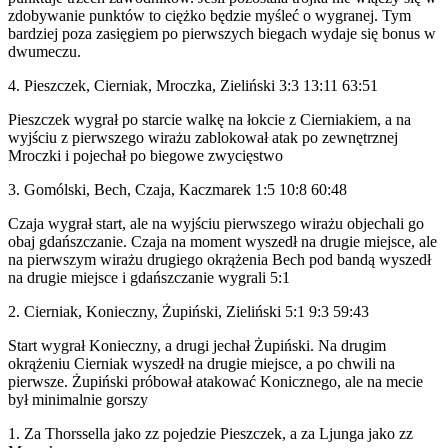
zdobywanie punktów to ciężko będzie myśleć o wygranej. Tym
bardziej poza zasięgiem po pierwszych biegach wydaje się bonus w
dwumeczu.
4. Pieszczek, Cierniak, Mroczka, Zieliński 3:3 13:11 63:51
Pieszczek wygrał po starcie walkę na łokcie z Cierniakiem, a na
wyjściu z pierwszego wirażu zablokował atak po zewnętrznej
Mroczki i pojechał po biegowe zwycięstwo
3. Gomólski, Bech, Czaja, Kaczmarek 1:5 10:8 60:48
Czaja wygrał start, ale na wyjściu pierwszego wirażu objechali go
obaj gdańszczanie. Czaja na moment wyszedł na drugie miejsce, ale
na pierwszym wirażu drugiego okrążenia Bech pod bandą wyszedł
na drugie miejsce i gdańszczanie wygrali 5:1
2. Cierniak, Konieczny, Żupiński, Zieliński 5:1 9:3 59:43
Start wygrał Konieczny, a drugi jechał Żupiński. Na drugim
okrążeniu Cierniak wyszedł na drugie miejsce, a po chwili na
pierwsze. Żupiński próbował atakować Konicznego, ale na mecie
był minimalnie gorszy
1. Za Thorssella jako zz pojedzie Pieszczek, a za Ljunga jako zz