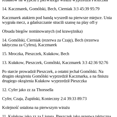
14. Kaczmarek, Gomólski, Bech, Cierniak 3:3 45:39 95:79
Kaczmarek atakiem pod bandą wyszedł na pierwsze miejsce. Unia
wygrała mecz, a gdańszczanie stracili szansę na play off-y
Obsada biegów nominowanych (od krawężnika)
14. Gomólski, Cierniak (rezerwa za Czaję), Bech (rezerwa
taktyczna za Cyfera), Kaczmarek
15. Mroczka, Pieszczek, Kułakow, Bech
13. Kułakow, Pieszczek, Gomólski, Kaczmarek 3:3 42:36 92:76
Po starcie prowadził Pieszczek, a ostatni jechał Gomólski. Na
drugim okrążeniu Gomólski wyprzedził Kaczmarka, a na finiszu
drugiego okrążenia Kułakow wyprzedził Pieszczka
12. Cyfer jako zz za Thorssella
Cyfer, Czaja, Żupiński, Konieczny 2:4 39:33 89:73
Kolejność ustalona na pierwszym wirażu
11. Kułakow jako zz za Ljunga, Pieszczek jako rezerwa taktyczna