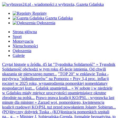
Reprinty
Gazeta Gdańska
Ogłoszenia
Strona główna
Sport
Motoryzacja
Nieruchomości
Ogłoszenia
Galerie
Czytaj historię u źródła. 45 lat "Tygodnika Solidarność"
»
Tygodnik
Solidarność obchodzi w tym roku 45-lecie istnienia. Od chwili
ukazania się pierwszego numer...
"TOP 20" w enklawie Tuska -
przybywa "półmilionerów" na Pomorzu
»
Przy 3,4 proc. inflacji
rocznej w 2025 roku, wynagrodzenia pomorskiej nomenklatury
gospodarczej kszt...
Gdańsk upamiętnił...
»
W sobotę i w niedzielę
w Gdańsku miały miejsce uroczystości upamiętniające okrutne
zbrodnie na polsk...
Prawo prawa koalicji KO/PSL - wyprawka last
minute dla minister
»
Zarząd woj. pomorskiego, kwintesencja
koalicji rządowej KO/PSL tuż przed powołaniem Jolanty Sobieran...
(PO)lityczny dobytek Tuska - (KO)lonizacja pomorskich szpitali
na... g...
»
Minister J. Sobierańska-Grenda, formalnie bezpartyjna, to