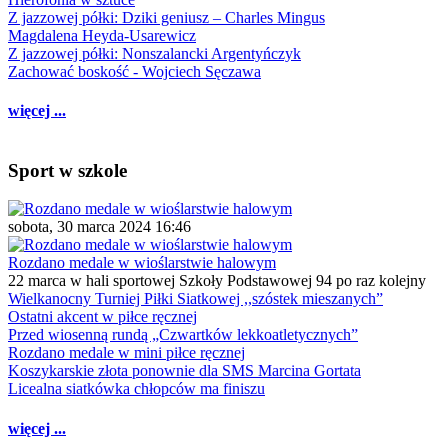
Z jazzowej półki: Dziki geniusz – Charles Mingus
Magdalena Heyda-Usarewicz
Z jazzowej półki: Nonszalancki Argentyńczyk
Zachować boskość - Wojciech Sęczawa
więcej ...
Sport w szkole
sobota, 30 marca 2024 16:46
Rozdano medale w wioślarstwie halowym
22 marca w hali sportowej Szkoły Podstawowej 94 po raz kolejny
Wielkanocny Turniej Piłki Siatkowej ,,szóstek mieszanych”
Ostatni akcent w piłce ręcznej
Przed wiosenną rundą „Czwartków lekkoatletycznych”
Rozdano medale w mini piłce ręcznej
Koszykarskie złota ponownie dla SMS Marcina Gortata
Licealna siatkówka chłopców ma finiszu
więcej ...