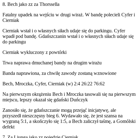
8. Bech jako zz za Thorssella
Fatalny upadek na wejściu w drugi wiraż. W bandę polecieli Cyfer i
Cierniak
Cierniak wstał i o własnych siłach udaje się do parkingu. Cyfer
wpadł pod bandę. Gdańszczanin wstał i o własnych siłach udaje się
do parkingu
Cierniak wykluczony z powtórki
Trwa naprawa dmuchanej bandy na drugim wirażu
Banda naprawiona, za chwilę zawody zostaną wznowione
Bech, Mroczka, Cyfer, Cierniak (w) 2:4 26:22 76:62
Na pierwszym okrążeniu Bech i Mroczka tasowali się na pierwszym
miejscu, lepszy okazał się gdański Duńczyk
Zanosiło się, że gdańszczanie mogą przejąć inicjatywę, ale
przyszedł nieszczęsny bieg 6. Wydawało się, że jest szansa na
wygraną 5:1, a skończyło się 1:5, a Bech zaliczył taśmę, a Gomólski
defekt
7. Za Ljunga jako zz pojedzie Cierniak