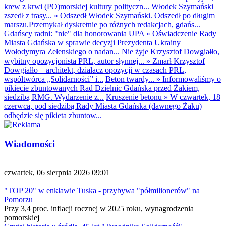
krew z krwi (PO)morskiej kultury polityczn...
Włodek Szymański
zszedł z trasy...
»
Odszedł Włodek Szymański. Odszedł po długim
marszu.Przemykał dyskretnie po różnych redakcjach, gdańs...
Gdańscy radni: "nie" dla honorowania UPA
»
Oświadczenie Rady
Miasta Gdańska w sprawie decyzji Prezydenta Ukrainy
Wołodymyra Zełenskiego o nadan...
Nie żyje Krzysztof Dowgiałło,
wybitny opozycjonista PRL, autor słynnej...
»
Zmarł Krzysztof
Dowgiałło – architekt, działacz opozycji w czasach PRL,
współtwórca „Solidarności” i...
Beton twardy...
»
Informowaliśmy o
pikiecie zbuntowanych Rad Dzielnic Gdańska przed Żakiem,
siedzibą RMG. Wydarzenie z...
Kruszenie betonu
»
W czwartek, 18
czerwca, pod siedzibą Rady Miasta Gdańska (dawnego Żaku)
odbędzie się pikieta zbuntow...
Wiadomości
czwartek, 06 sierpnia 2026 09:01
"TOP 20" w enklawie Tuska - przybywa "półmilionerów" na
Pomorzu
Przy 3,4 proc. inflacji rocznej w 2025 roku, wynagrodzenia
pomorskiej