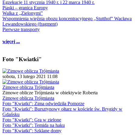
Egzekucje 11 stycznia 1940 r. i 22 marca 1940 r.
Piaski – granica Europy
Walka z „Zielonymi”
Wspomnienia więźnia obozu koncentracyjnego „Stutthof” Wacława
Lewandowskiego (fragment)
Pierwsze transporty
więcej ...
Foto "Kwiatki"
sobota, 13 lutego 2021 11:08
Zimowe oblicza Trójmiasta
Zimowe oblicze Trójmiasta w obiektywie Roberta
Zimowe oblicza Trójmiasta
Foto "Kwiatki": Zima odwiedziła Pomorze
Foto "Kwiatki": Bursztynowy ołtarz w kościele św. Brygidy w
Gdańsku
Foto "Kwiatki": Gra w zielone
Foto "Kwiatki": Temida na haku
Foto "Kwiatki": Szklane domy