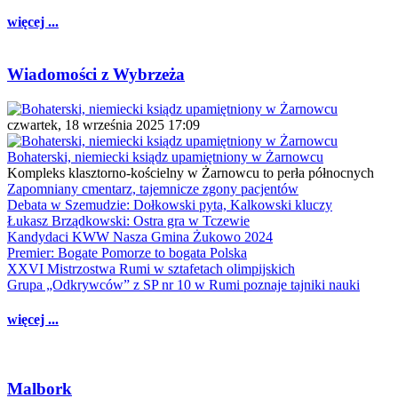
więcej ...
Wiadomości z Wybrzeża
czwartek, 18 września 2025 17:09
Bohaterski, niemiecki ksiądz upamiętniony w Żarnowcu
Kompleks klasztorno-kościelny w Żarnowcu to perła północnych
Zapomniany cmentarz, tajemnicze zgony pacjentów
Debata w Szemudzie: Dołkowski pyta, Kalkowski kluczy
Łukasz Brządkowski: Ostra gra w Tczewie
Kandydaci KWW Nasza Gmina Żukowo 2024
Premier: Bogate Pomorze to bogata Polska
XXVI Mistrzostwa Rumi w sztafetach olimpijskich
Grupa „Odkrywców” z SP nr 10 w Rumi poznaje tajniki nauki
więcej ...
Malbork