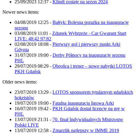
25/09/2023 12:37
-
Klindt zostaje na sezon 2024
Newer news items:
04/08/2019 12:25
-
Bałtyk: Bolesna porażka na inaugurację
sezonu
03/08/2019 11:01
-
Zdunek Wybrzeże - Car Gwarant Start
LIVE: 48:42 97:82
02/08/2019 18:08
-
Pierwszy gol i pierwszy punkt Arki
Gdynia
31/07/2019 19:00
-
Derby Północy na inaugurację sezonu
PHL
29/07/2019 08:29
-
Obrońca i trener – nowe nabytki LOTOS
PKH Gdańsk
Older news items:
23/07/2019 13:29
-
LOTOS sponsorem tytularnym gdańskich
hokeistów
19/07/2019 19:00
-
Fatalna inauguracja ligowa Arki
16/07/2019 19:42
-
PKH Gdańsk dostał licencję na grę w
PHL
13/07/2019 21:31
-
70. finał Indywidualnych Mistrzostw
Polski LIVE
13/07/2019 12:58
-
Zmarzlik najlepszy w IMME 2019