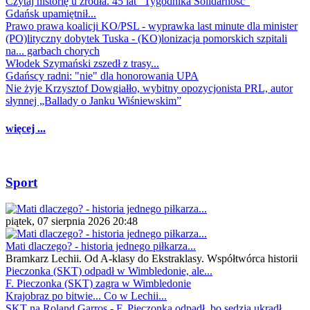
Czytaj historię u źródła. 45 lat "Tygodnika Solidarność"
Gdańsk upamiętnił...
Prawo prawa koalicji KO/PSL - wyprawka last minute dla minister
(PO)lityczny dobytek Tuska - (KO)lonizacja pomorskich szpitali
na... garbach chorych
Włodek Szymański zszedł z trasy...
Gdańscy radni: "nie" dla honorowania UPA
Nie żyje Krzysztof Dowgiałło, wybitny opozycjonista PRL, autor
słynnej „Ballady o Janku Wiśniewskim”
więcej ...
Sport
piątek, 07 sierpnia 2026 20:48
Mati dlaczego? - historia jednego piłkarza...
Bramkarz Lechii. Od A-klasy do Ekstraklasy. Współtwórca historii
Pieczonka (SKT) odpadł w Wimbledonie, ale...
F. Pieczonka (SKT) zagra w Wimbledonie
Krajobraz po bitwie... Co w Lechii...
SKT na Roland Garros - F. Pieczonka odpadł, bo sędzia ukradł...