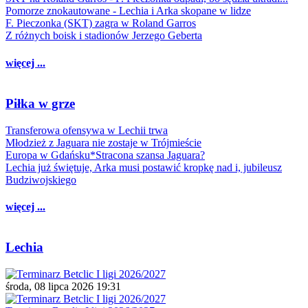
Pomorze znokautowane - Lechia i Arka skopane w lidze
F. Pieczonka (SKT) zagra w Roland Garros
Z różnych boisk i stadionów Jerzego Geberta
więcej ...
Piłka w grze
Transferowa ofensywa w Lechii trwa
Młodzież z Jaguara nie zostaje w Trójmieście
Europa w Gdańsku*Stracona szansa Jaguara?
Lechia już świętuje, Arka musi postawić kropkę nad i, jubileusz
Budziwojskiego
więcej ...
Lechia
środa, 08 lipca 2026 19:31