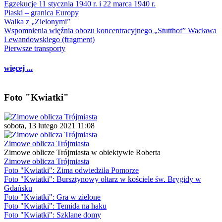
Egzekucje 11 stycznia 1940 r. i 22 marca 1940 r.
Piaski – granica Europy
Walka z „Zielonymi”
Wspomnienia więźnia obozu koncentracyjnego „Stutthof” Wacława
Lewandowskiego (fragment)
Pierwsze transporty
więcej ...
Foto "Kwiatki"
sobota, 13 lutego 2021 11:08
Zimowe oblicza Trójmiasta
Zimowe oblicze Trójmiasta w obiektywie Roberta
Zimowe oblicza Trójmiasta
Foto "Kwiatki": Zima odwiedziła Pomorze
Foto "Kwiatki": Bursztynowy ołtarz w kościele św. Brygidy w
Gdańsku
Foto "Kwiatki": Gra w zielone
Foto "Kwiatki": Temida na haku
Foto "Kwiatki": Szklane domy