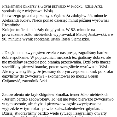
Przełamanie piłkarzy z Gdyni przyszło w Płocku, gdzie Arka
spotkała się z miejscową Wisłą.
Pierwszego gola dla piłkarzy z Wybrzeża zdobył w 55. minucie
Aleksandr Kolev. Nieco ponad dziesięć minut później wyrównał
Ricardinho.
Kolejne trafienia należały do gdynian. W 82. minucie na
prowadzenie żółto-niebieskich wyprowadził Maciej Jankowski, a w
90. minucie wynik spotkania ustalił Rafał Siemaszko.
- Dzięki temu zwycięstwu zeszła z nas presja, zagraliśmy bardzo
dobre spotkanie. W poprzednich meczach też graliśmy dobrze, ale
nie mieliśmy szczęścia pod bramką przeciwnika. Dziś było inaczej,
strzeliliśmy pierwsi bramkę, potem szczęśliwie wyrównała Wisła.
Ale my wierzyliśmy, że jesteśmy dobrym zespołem i krok po kroku
dążyliśmy do zwycięstwa - skomentował po meczu Goran
Cvijanović, zawodnik Arki.
Zadowolenia nie krył Zbigniew Smółka, trener żółto-niebieskich.
- Jestem bardzo zadowolony. To jest nie tylko pierwsze zwycięstwo
w tym sezonie, ale chyba i pierwsze w ogóle zwycięstwo na
wyjeździe w tym roku - powiedział szkoleniowiec gdynian. -
Dzisiaj stworzyliśmy bardzo wiele sytuacji i zagraliśmy otwarty