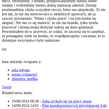
mecz. Strzeliliśmy 3 bramki, przeprowadziliśmy bardzo dobre
zmiany i widzieliśmy bardzo dobrą realizację założeń. Dzisiaj
przełamaliśmy chyba wszystkie rzeczy, które nas niepokoiły. To nie
jest tak, że nie ma nerwowości w niektórych sprawach, ale ja
zawsze powtarzam: "Wiara i ciężka praca" i na tym trzeba się
skupiać. Nie ma co się martwić, że nie ma bramki, tylko trzeba
pracować i dzisiaj mojej drużynie należą się duże gratulacje.
Powiedziałem im w przerwie, że widać, że zaczyna się to zazębiać,
że pomagamy sobie na boisku, że współpracujemy i uważam, że to
dzisiejsze zwycięstwo było zasłużone.
raz
Inne artykuły związane z:
arka gdynia
goran cvijanović
zbigniew smółka
Tweet
Related news items:
19/06/2024 08:28
-
Arka szykuje się na nowy sezon
14/06/2024 14:01
-
Plan przedeezonowych przygotowań Arki