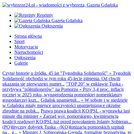
Reprinty
Gazeta Gdańska
Ogłoszenia
Strona główna
Sport
Motoryzacja
Nieruchomości
Ogłoszenia
Galerie
Czytaj historię u źródła. 45 lat "Tygodnika Solidarność"
»
Tygodnik
Solidarność obchodzi w tym roku 45-lecie istnienia. Od chwili
ukazania się pierwszego numer...
"TOP 20" w enklawie Tuska -
przybywa "półmilionerów" na Pomorzu
»
Przy 3,4 proc. inflacji
rocznej w 2025 roku, wynagrodzenia pomorskiej nomenklatury
gospodarczej kszt...
Gdańsk upamiętnił...
»
W sobotę i w niedzielę
w Gdańsku miały miejsce uroczystości upamiętniające okrutne
zbrodnie na polsk...
Prawo prawa koalicji KO/PSL - wyprawka last
minute dla minister
»
Zarząd woj. pomorskiego, kwintesencja
koalicji rządowej KO/PSL tuż przed powołaniem Jolanty Sobieran...
(PO)lityczny dobytek Tuska - (KO)lonizacja pomorskich szpitali
na... g...
»
Minister J. Sobierańska-Grenda, formalnie bezpartyjna, to