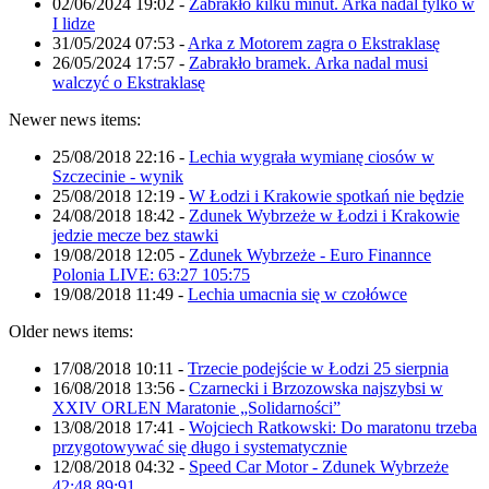
02/06/2024 19:02
-
Zabrakło kilku minut. Arka nadal tylko w
I lidze
31/05/2024 07:53
-
Arka z Motorem zagra o Ekstraklasę
26/05/2024 17:57
-
Zabrakło bramek. Arka nadal musi
walczyć o Ekstraklasę
Newer news items:
25/08/2018 22:16
-
Lechia wygrała wymianę ciosów w
Szczecinie - wynik
25/08/2018 12:19
-
W Łodzi i Krakowie spotkań nie będzie
24/08/2018 18:42
-
Zdunek Wybrzeże w Łodzi i Krakowie
jedzie mecze bez stawki
19/08/2018 12:05
-
Zdunek Wybrzeże - Euro Finannce
Polonia LIVE: 63:27 105:75
19/08/2018 11:49
-
Lechia umacnia się w czołówce
Older news items:
17/08/2018 10:11
-
Trzecie podejście w Łodzi 25 sierpnia
16/08/2018 13:56
-
Czarnecki i Brzozowska najszybsi w
XXIV ORLEN Maratonie „Solidarności”
13/08/2018 17:41
-
Wojciech Ratkowski: Do maratonu trzeba
przygotowywać się długo i systematycznie
12/08/2018 04:32
-
Speed Car Motor - Zdunek Wybrzeże
42:48 89:91