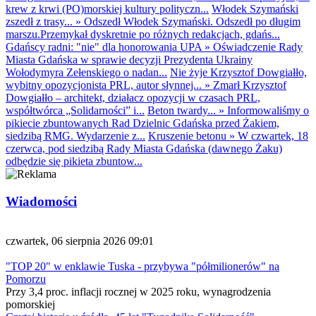
krew z krwi (PO)morskiej kultury polityczn...
Włodek Szymański
zszedł z trasy...
»
Odszedł Włodek Szymański. Odszedł po długim
marszu.Przemykał dyskretnie po różnych redakcjach, gdańs...
Gdańscy radni: "nie" dla honorowania UPA
»
Oświadczenie Rady
Miasta Gdańska w sprawie decyzji Prezydenta Ukrainy
Wołodymyra Zełenskiego o nadan...
Nie żyje Krzysztof Dowgiałło,
wybitny opozycjonista PRL, autor słynnej...
»
Zmarł Krzysztof
Dowgiałło – architekt, działacz opozycji w czasach PRL,
współtwórca „Solidarności” i...
Beton twardy...
»
Informowaliśmy o
pikiecie zbuntowanych Rad Dzielnic Gdańska przed Żakiem,
siedzibą RMG. Wydarzenie z...
Kruszenie betonu
»
W czwartek, 18
czerwca, pod siedzibą Rady Miasta Gdańska (dawnego Żaku)
odbędzie się pikieta zbuntow...
Wiadomości
czwartek, 06 sierpnia 2026 09:01
"TOP 20" w enklawie Tuska - przybywa "półmilionerów" na
Pomorzu
Przy 3,4 proc. inflacji rocznej w 2025 roku, wynagrodzenia
pomorskiej