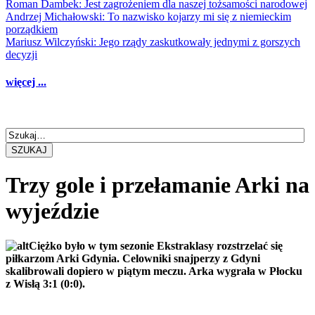
Roman Dambek: Jest zagrożeniem dla naszej tożsamości narodowej
Andrzej Michałowski: To nazwisko kojarzy mi się z niemieckim
porządkiem
Mariusz Wilczyński: Jego rządy zaskutkowały jednymi z gorszych
decyzji
więcej ...
SZUKAJ
Trzy gole i przełamanie Arki na
wyjeździe
Ciężko było w tym sezonie Ekstraklasy rozstrzelać się
piłkarzom Arki Gdynia. Celowniki snajperzy z Gdyni
skalibrowali dopiero w piątym meczu. Arka wygrała w Płocku
z Wisłą 3:1 (0:0).