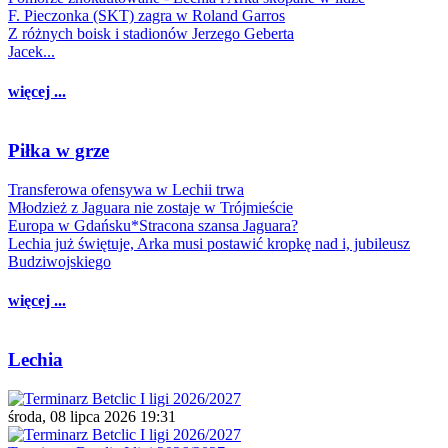
F. Pieczonka (SKT) zagra w Roland Garros
Z różnych boisk i stadionów Jerzego Geberta
Jacek...
więcej ...
Piłka w grze
Transferowa ofensywa w Lechii trwa
Młodzież z Jaguara nie zostaje w Trójmieście
Europa w Gdańsku*Stracona szansa Jaguara?
Lechia już świętuje, Arka musi postawić kropkę nad i, jubileusz
Budziwojskiego
więcej ...
Lechia
środa, 08 lipca 2026 19:31