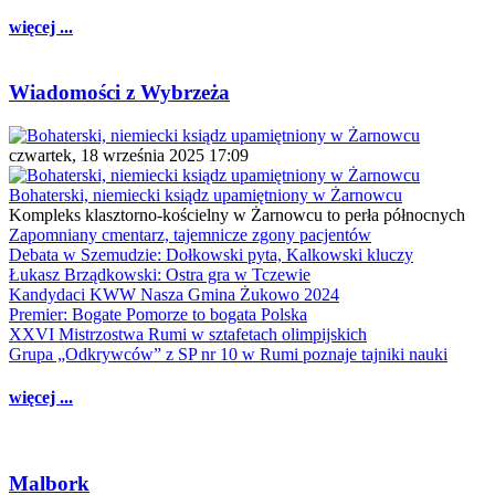
więcej ...
Wiadomości z Wybrzeża
czwartek, 18 września 2025 17:09
Bohaterski, niemiecki ksiądz upamiętniony w Żarnowcu
Kompleks klasztorno-kościelny w Żarnowcu to perła północnych
Zapomniany cmentarz, tajemnicze zgony pacjentów
Debata w Szemudzie: Dołkowski pyta, Kalkowski kluczy
Łukasz Brządkowski: Ostra gra w Tczewie
Kandydaci KWW Nasza Gmina Żukowo 2024
Premier: Bogate Pomorze to bogata Polska
XXVI Mistrzostwa Rumi w sztafetach olimpijskich
Grupa „Odkrywców” z SP nr 10 w Rumi poznaje tajniki nauki
więcej ...
Malbork