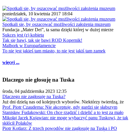
poniedziałek, 10 kwietnia 2017 18:04
Spotkali się, by oszacować możliwości założenia muzeum
Fundacja „Mater Dei”, ta sama dzięki której w dużej mierze
Sukces jest (z) kobietą
Tak się bawi, tak się bawi ROD Kopernik!
Malbork w Europarlamencie
To nie jest jakieś tam miasto, to nie jest jakiś tam zamek
więcej ...
Dlaczego nie głosuję na Tuska
środa, 04 października 2023 12:35
Dlaczego nie zagłosuję na Tuska?
Już dni dzielą nas od kolejnych wyborów. Niektórzy twierdzą, że
Prof. Piotr Czauderna: Nie akceptuję, gdy gardzi się słabszym
Stanisław Fudakowski: On chce rządzić i dzielić a to jest za mało
Mikołaj Jacek Kujawian: nie mogę wybaczyć panu Tuskowi, że tak
skłócił Polaków
Piotr Kotlarz: Z trzech powodów nie zagłosuję na Tuska i PO