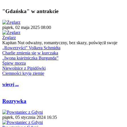
"Gdańska" w antrakcie
piątek, 02 maja 2025 08:00
Żeglarz
Kapitan Nut odważny, romantyczny, bez skazy, poświęcił swoje
„Rowerzyści” Volkera Schmidta
Charlie zmienia się w kurczaka
„Iwona księżniczka Burgunda”
Śpiew morza
Niewolnice z Pipidówki
Ciemności kryją ziemię
więcej ...
Rozrywka
piątek, 05 stycznia 2024 16:35