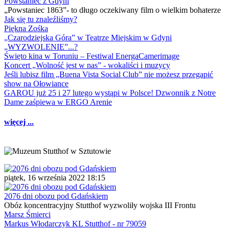
Powstaniec z Gdyni
„Powstaniec 1863”- to długo oczekiwany film o wielkim bohaterze
Jak się tu znaleźliśmy?
Piękna Zośka
„Czarodziejska Góra” w Teatrze Miejskim w Gdyni
„WYZWOLENIE”...?
Święto kina w Toruniu – Festiwal EnergaCamerimage
Koncert „Wolność jest w nas” - wokaliści i muzycy
Jeśli lubisz film „Buena Vista Social Club” nie możesz przegapić
show na Ołowiance
GAROU już 25 i 27 lutego wystąpi w Polsce! Dzwonnik z Notre
Dame zaśpiewa w ERGO Arenie
więcej ...
piątek, 16 września 2022 18:15
2076 dni obozu pod Gdańskiem
Obóz koncentracyjny Stutthof wyzwoliły wojska III Frontu
Marsz Śmierci
Markus Włodarczyk KL Stutthof - nr 79059