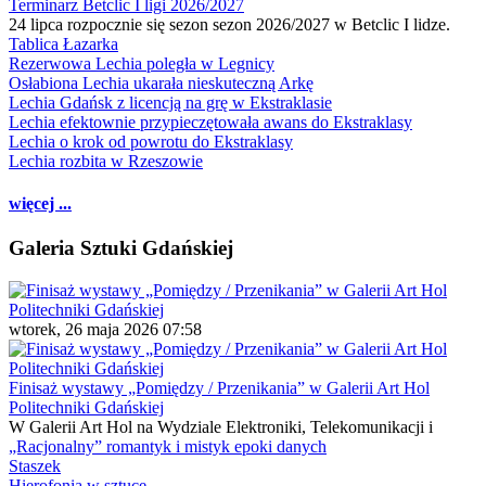
Terminarz Betclic I ligi 2026/2027
24 lipca rozpocznie się sezon sezon 2026/2027 w Betclic I lidze.
Tablica Łazarka
Rezerwowa Lechia poległa w Legnicy
Osłabiona Lechia ukarała nieskuteczną Arkę
Lechia Gdańsk z licencją na grę w Ekstraklasie
Lechia efektownie przypieczętowała awans do Ekstraklasy
Lechia o krok od powrotu do Ekstraklasy
Lechia rozbita w Rzeszowie
więcej ...
Galeria Sztuki Gdańskiej
wtorek, 26 maja 2026 07:58
Finisaż wystawy „Pomiędzy / Przenikania” w Galerii Art Hol
Politechniki Gdańskiej
W Galerii Art Hol na Wydziale Elektroniki, Telekomunikacji i
„Racjonalny” romantyk i mistyk epoki danych
Staszek
Hierofonia w sztuce