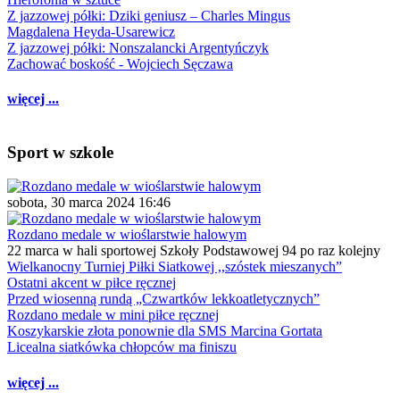
Z jazzowej półki: Dziki geniusz – Charles Mingus
Magdalena Heyda-Usarewicz
Z jazzowej półki: Nonszalancki Argentyńczyk
Zachować boskość - Wojciech Sęczawa
więcej ...
Sport w szkole
sobota, 30 marca 2024 16:46
Rozdano medale w wioślarstwie halowym
22 marca w hali sportowej Szkoły Podstawowej 94 po raz kolejny
Wielkanocny Turniej Piłki Siatkowej ,,szóstek mieszanych”
Ostatni akcent w piłce ręcznej
Przed wiosenną rundą „Czwartków lekkoatletycznych”
Rozdano medale w mini piłce ręcznej
Koszykarskie złota ponownie dla SMS Marcina Gortata
Licealna siatkówka chłopców ma finiszu
więcej ...