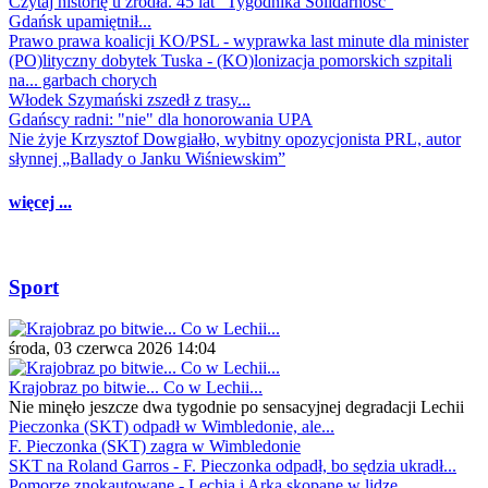
Czytaj historię u źródła. 45 lat "Tygodnika Solidarność"
Gdańsk upamiętnił...
Prawo prawa koalicji KO/PSL - wyprawka last minute dla minister
(PO)lityczny dobytek Tuska - (KO)lonizacja pomorskich szpitali
na... garbach chorych
Włodek Szymański zszedł z trasy...
Gdańscy radni: "nie" dla honorowania UPA
Nie żyje Krzysztof Dowgiałło, wybitny opozycjonista PRL, autor
słynnej „Ballady o Janku Wiśniewskim”
więcej ...
Sport
środa, 03 czerwca 2026 14:04
Krajobraz po bitwie... Co w Lechii...
Nie minęło jeszcze dwa tygodnie po sensacyjnej degradacji Lechii
Pieczonka (SKT) odpadł w Wimbledonie, ale...
F. Pieczonka (SKT) zagra w Wimbledonie
SKT na Roland Garros - F. Pieczonka odpadł, bo sędzia ukradł...
Pomorze znokautowane - Lechia i Arka skopane w lidze