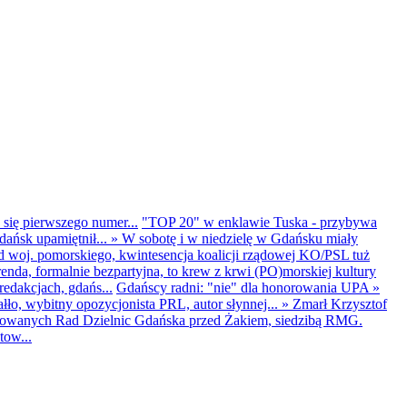
 się pierwszego numer...
"TOP 20" w enklawie Tuska - przybywa
dańsk upamiętnił...
»
W sobotę i w niedzielę w Gdańsku miały
d woj. pomorskiego, kwintesencja koalicji rządowej KO/PSL tuż
renda, formalnie bezpartyjna, to krew z krwi (PO)morskiej kultury
edakcjach, gdańs...
Gdańscy radni: "nie" dla honorowania UPA
»
ło, wybitny opozycjonista PRL, autor słynnej...
»
Zmarł Krzysztof
ntowanych Rad Dzielnic Gdańska przed Żakiem, siedzibą RMG.
tow...