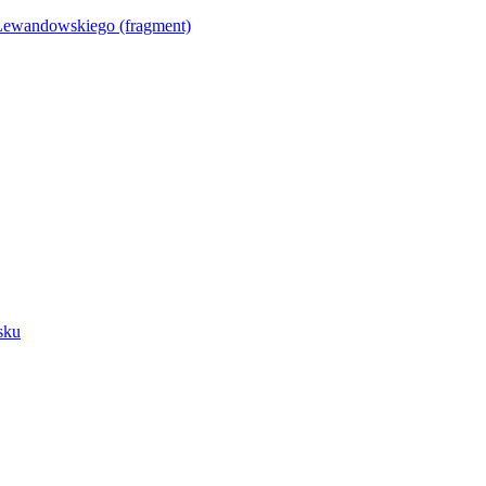
Lewandowskiego (fragment)
sku