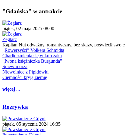
"Gdańska" w antrakcie
piątek, 02 maja 2025 08:00
Żeglarz
Kapitan Nut odważny, romantyczny, bez skazy, poświęcił swoje
„Rowerzyści” Volkera Schmidta
Charlie zmienia się w kurczaka
„Iwona księżniczka Burgunda”
Śpiew morza
Niewolnice z Pipidówki
Ciemności kryją ziemię
więcej ...
Rozrywka
piątek, 05 stycznia 2024 16:35
Powstaniec z Gdyni