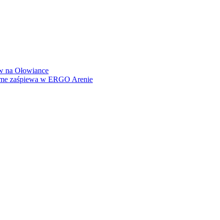
how na Ołowiance
Dame zaśpiewa w ERGO Arenie