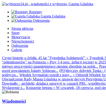
Reprinty
Gazeta Gdańska
Ogłoszenia
Strona główna
Sport
Motoryzacja
Nieruchomości
Ogłoszenia
Galerie
Czytaj historię u źródła. 45 lat "Tygodnika Solidarność"
»
Tygodnik S
"półmilionerów" na Pomorzu
»
Przy 3,4 proc. inflacji rocznej w 20
miejsce uroczystości upamiętniające okrutne zbrodnie na polsk...
Praw
przed powołaniem Jolanty Sobieran...
(PO)lityczny dobytek Tuska - (K
polityczn...
Włodek Szymański zszedł z trasy...
»
Odszedł Włodek Szy
Oświadczenie Rady Miasta Gdańska w sprawie decyzji Prezydenta U
Dowgiałło – architekt, działacz opozycji w czasach PRL, współtwórca 
Wydarzenie z...
Kruszenie betonu
»
W czwartek, 18 czerwca, pod sie
Wiadomości