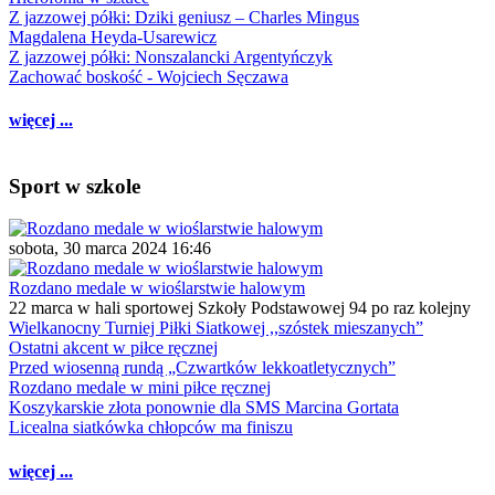
Z jazzowej półki: Dziki geniusz – Charles Mingus
Magdalena Heyda-Usarewicz
Z jazzowej półki: Nonszalancki Argentyńczyk
Zachować boskość - Wojciech Sęczawa
więcej ...
Sport w szkole
sobota, 30 marca 2024 16:46
Rozdano medale w wioślarstwie halowym
22 marca w hali sportowej Szkoły Podstawowej 94 po raz kolejny
Wielkanocny Turniej Piłki Siatkowej ,,szóstek mieszanych”
Ostatni akcent w piłce ręcznej
Przed wiosenną rundą „Czwartków lekkoatletycznych”
Rozdano medale w mini piłce ręcznej
Koszykarskie złota ponownie dla SMS Marcina Gortata
Licealna siatkówka chłopców ma finiszu
więcej ...