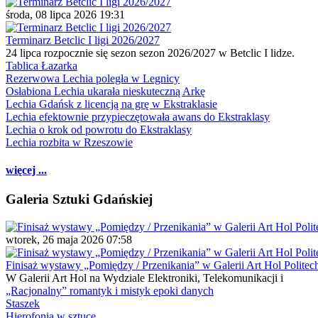
środa, 08 lipca 2026 19:31
Terminarz Betclic I ligi 2026/2027
24 lipca rozpocznie się sezon sezon 2026/2027 w Betclic I lidze.
Tablica Łazarka
Rezerwowa Lechia poległa w Legnicy
Osłabiona Lechia ukarała nieskuteczną Arkę
Lechia Gdańsk z licencją na grę w Ekstraklasie
Lechia efektownie przypieczętowała awans do Ekstraklasy
Lechia o krok od powrotu do Ekstraklasy
Lechia rozbita w Rzeszowie
więcej ...
Galeria Sztuki Gdańskiej
wtorek, 26 maja 2026 07:58
Finisaż wystawy „Pomiędzy / Przenikania” w Galerii Art Hol Politec
W Galerii Art Hol na Wydziale Elektroniki, Telekomunikacji i
„Racjonalny” romantyk i mistyk epoki danych
Staszek
Hierofonia w sztuce