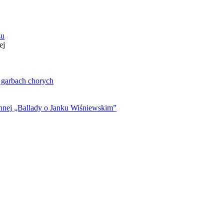
zu
ej
. garbach chorych
ynnej „Ballady o Janku Wiśniewskim”