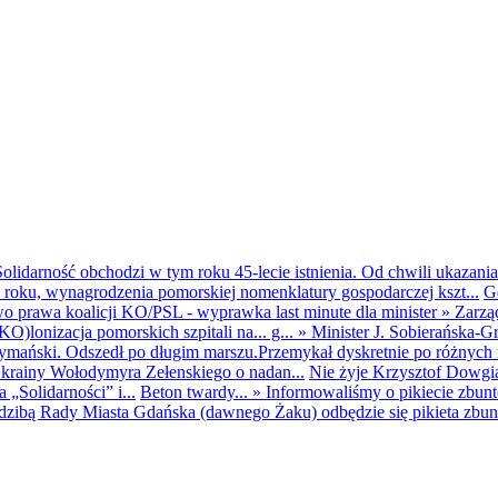
olidarność obchodzi w tym roku 45-lecie istnienia. Od chwili ukazania
25 roku, wynagrodzenia pomorskiej nomenklatury gospodarczej kszt...
G
o prawa koalicji KO/PSL - wyprawka last minute dla minister
»
Zarzą
O)lonizacja pomorskich szpitali na... g...
»
Minister J. Sobierańska-G
mański. Odszedł po długim marszu.Przemykał dyskretnie po różnych r
krainy Wołodymyra Zełenskiego o nadan...
Nie żyje Krzysztof Dowgiał
„Solidarności” i...
Beton twardy...
»
Informowaliśmy o pikiecie zbu
dzibą Rady Miasta Gdańska (dawnego Żaku) odbędzie się pikieta zbun