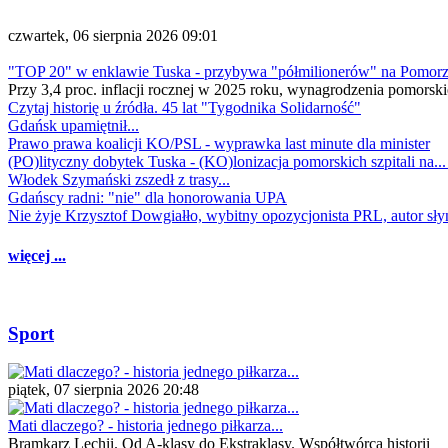
czwartek, 06 sierpnia 2026 09:01
"TOP 20" w enklawie Tuska - przybywa "półmilionerów" na Pomor
Przy 3,4 proc. inflacji rocznej w 2025 roku, wynagrodzenia pomorski
Czytaj historię u źródła. 45 lat "Tygodnika Solidarność"
Gdańsk upamiętnił...
Prawo prawa koalicji KO/PSL - wyprawka last minute dla minister
(PO)lityczny dobytek Tuska - (KO)lonizacja pomorskich szpitali na..
Włodek Szymański zszedł z trasy...
Gdańscy radni: "nie" dla honorowania UPA
Nie żyje Krzysztof Dowgiałło, wybitny opozycjonista PRL, autor sł
więcej ...
Sport
piątek, 07 sierpnia 2026 20:48
Mati dlaczego? - historia jednego piłkarza...
Bramkarz Lechii. Od A-klasy do Ekstraklasy. Współtwórca historii