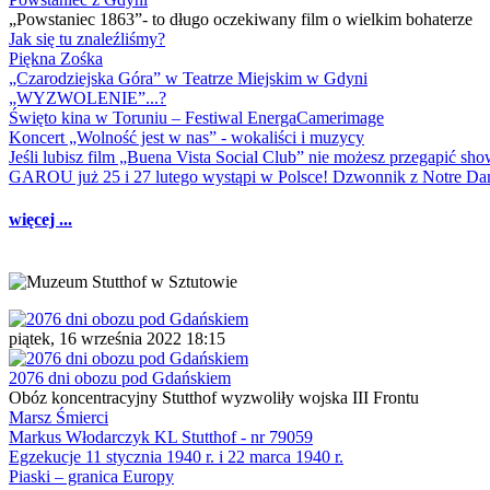
„Powstaniec 1863”- to długo oczekiwany film o wielkim bohaterze
Jak się tu znaleźliśmy?
Piękna Zośka
„Czarodziejska Góra” w Teatrze Miejskim w Gdyni
„WYZWOLENIE”...?
Święto kina w Toruniu – Festiwal EnergaCamerimage
Koncert „Wolność jest w nas” - wokaliści i muzycy
Jeśli lubisz film „Buena Vista Social Club” nie możesz przegapić s
GAROU już 25 i 27 lutego wystąpi w Polsce! Dzwonnik z Notre 
więcej ...
piątek, 16 września 2022 18:15
2076 dni obozu pod Gdańskiem
Obóz koncentracyjny Stutthof wyzwoliły wojska III Frontu
Marsz Śmierci
Markus Włodarczyk KL Stutthof - nr 79059
Egzekucje 11 stycznia 1940 r. i 22 marca 1940 r.
Piaski – granica Europy