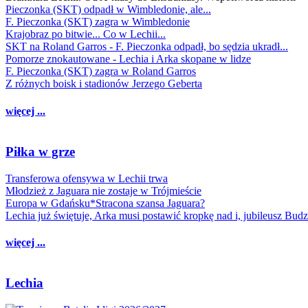
Pieczonka (SKT) odpadł w Wimbledonie, ale...
F. Pieczonka (SKT) zagra w Wimbledonie
Krajobraz po bitwie... Co w Lechii...
SKT na Roland Garros - F. Pieczonka odpadł, bo sędzia ukradł...
Pomorze znokautowane - Lechia i Arka skopane w lidze
F. Pieczonka (SKT) zagra w Roland Garros
Z różnych boisk i stadionów Jerzego Geberta
więcej ...
Piłka w grze
Transferowa ofensywa w Lechii trwa
Młodzież z Jaguara nie zostaje w Trójmieście
Europa w Gdańsku*Stracona szansa Jaguara?
Lechia już świętuje, Arka musi postawić kropkę nad i, jubileusz Bud
więcej ...
Lechia