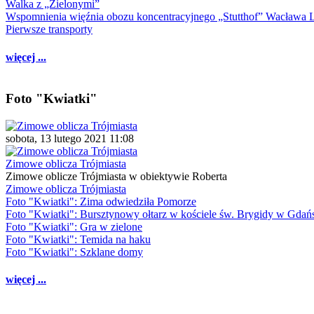
Walka z „Zielonymi”
Wspomnienia więźnia obozu koncentracyjnego „Stutthof” Wacława 
Pierwsze transporty
więcej ...
Foto "Kwiatki"
sobota, 13 lutego 2021 11:08
Zimowe oblicza Trójmiasta
Zimowe oblicze Trójmiasta w obiektywie Roberta
Zimowe oblicza Trójmiasta
Foto "Kwiatki": Zima odwiedziła Pomorze
Foto "Kwiatki": Bursztynowy ołtarz w kościele św. Brygidy w Gdań
Foto "Kwiatki": Gra w zielone
Foto "Kwiatki": Temida na haku
Foto "Kwiatki": Szklane domy
więcej ...