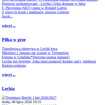
Pomorze znokautowane - Lechia i Arka skopane w lidze
F. Pieczonka (SKT) zagra w Roland Garros
Z różnych boisk i stadionów Jerzego Geberta
Jacek...
więcej ...
Piłka w grze
Transferowa ofensywa w Lechii trwa
Młodzież z Jaguara nie zostaje w Trójmieście
Europa w Gdańsku*Stracona szansa Jaguara?
Lechia już świętuje, Arka musi postawić kropkę nad i, jubileusz
Budziwojskiego
więcej ...
Lechia
środa, 08 lipca 2026 19:31