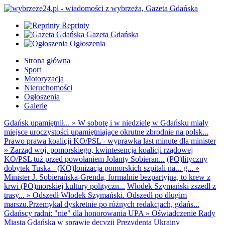
Reprinty
Gazeta Gdańska
Ogłoszenia
Strona główna
Sport
Motoryzacja
Nieruchomości
Ogłoszenia
Galerie
Gdańsk upamiętnił...
»
W sobotę i w niedzielę w Gdańsku miały
miejsce uroczystości upamiętniające okrutne zbrodnie na polsk...
Prawo prawa koalicji KO/PSL - wyprawka last minute dla minister
»
Zarząd woj. pomorskiego, kwintesencja koalicji rządowej
KO/PSL tuż przed powołaniem Jolanty Sobieran...
(PO)lityczny
dobytek Tuska - (KO)lonizacja pomorskich szpitali na... g...
»
Minister J. Sobierańska-Grenda, formalnie bezpartyjna, to krew z
krwi (PO)morskiej kultury polityczn...
Włodek Szymański zszedł z
trasy...
»
Odszedł Włodek Szymański. Odszedł po długim
marszu.Przemykał dyskretnie po różnych redakcjach, gdańs...
Gdańscy radni: "nie" dla honorowania UPA
»
Oświadczenie Rady
Miasta Gdańska w sprawie decyzji Prezydenta Ukrainy