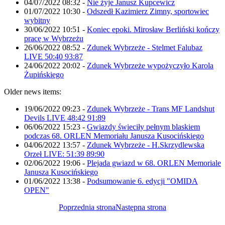
04/07/2022 08:32
-
Nie żyje Janusz Kupcewicz
01/07/2022 10:30
-
Odszedł Kazimierz Zimny, sportowiec
wybitny
30/06/2022 10:51
-
Koniec epoki. Mirosław Berliński kończy
pracę w Wybrzeżu
26/06/2022 08:52
-
Zdunek Wybrzeże - Stelmet Falubaz
LIVE 50:40 93:87
24/06/2022 20:02
-
Zdunek Wybrzeże wypożyczyło Karola
Żupińskiego
Older news items:
19/06/2022 09:23
-
Zdunek Wybrzeże - Trans MF Landshut
Devils LIVE 48:42 91:89
06/06/2022 15:23
-
Gwiazdy świeciły pełnym blaskiem
podczas 68. ORLEN Memoriału Janusza Kusocińskiego
04/06/2022 13:57
-
Zdunek Wybrzeże - H.Skrzydlewska
Orzeł LIVE: 51:39 89:90
02/06/2022 19:06
-
Plejada gwiazd w 68. ORLEN Memoriale
Janusza Kusocińskiego
01/06/2022 13:38
-
Podsumowanie 6. edycji "OMIDA
OPEN"
Poprzednia strona
Następna strona