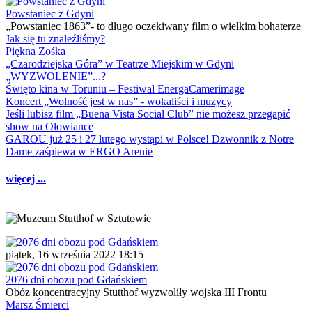
Powstaniec z Gdyni
„Powstaniec 1863”- to długo oczekiwany film o wielkim bohaterze
Jak się tu znaleźliśmy?
Piękna Zośka
„Czarodziejska Góra” w Teatrze Miejskim w Gdyni
„WYZWOLENIE”...?
Święto kina w Toruniu – Festiwal EnergaCamerimage
Koncert „Wolność jest w nas” - wokaliści i muzycy
Jeśli lubisz film „Buena Vista Social Club” nie możesz przegapić
show na Ołowiance
GAROU już 25 i 27 lutego wystąpi w Polsce! Dzwonnik z Notre
Dame zaśpiewa w ERGO Arenie
więcej ...
piątek, 16 września 2022 18:15
2076 dni obozu pod Gdańskiem
Obóz koncentracyjny Stutthof wyzwoliły wojska III Frontu
Marsz Śmierci