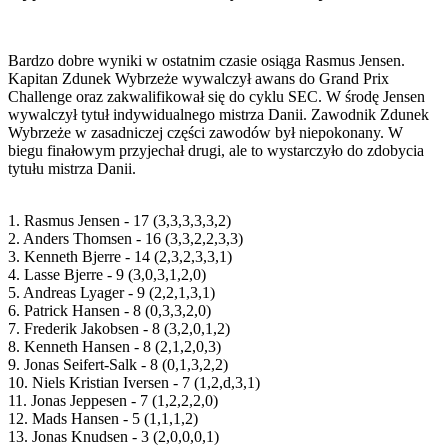
Bardzo dobre wyniki w ostatnim czasie osiąga Rasmus Jensen.
Kapitan Zdunek Wybrzeże wywalczył awans do Grand Prix
Challenge oraz zakwalifikował się do cyklu SEC. W środę Jensen
wywalczył tytuł indywidualnego mistrza Danii. Zawodnik Zdunek
Wybrzeże w zasadniczej części zawodów był niepokonany. W
biegu finałowym przyjechał drugi, ale to wystarczyło do zdobycia
tytułu mistrza Danii.
1. Rasmus Jensen - 17 (3,3,3,3,3,2)
2. Anders Thomsen - 16 (3,3,2,2,3,3)
3. Kenneth Bjerre - 14 (2,3,2,3,3,1)
4. Lasse Bjerre - 9 (3,0,3,1,2,0)
5. Andreas Lyager - 9 (2,2,1,3,1)
6. Patrick Hansen - 8 (0,3,3,2,0)
7. Frederik Jakobsen - 8 (3,2,0,1,2)
8. Kenneth Hansen - 8 (2,1,2,0,3)
9. Jonas Seifert-Salk - 8 (0,1,3,2,2)
10. Niels Kristian Iversen - 7 (1,2,d,3,1)
11. Jonas Jeppesen - 7 (1,2,2,2,0)
12. Mads Hansen - 5 (1,1,1,2)
13. Jonas Knudsen - 3 (2,0,0,0,1)