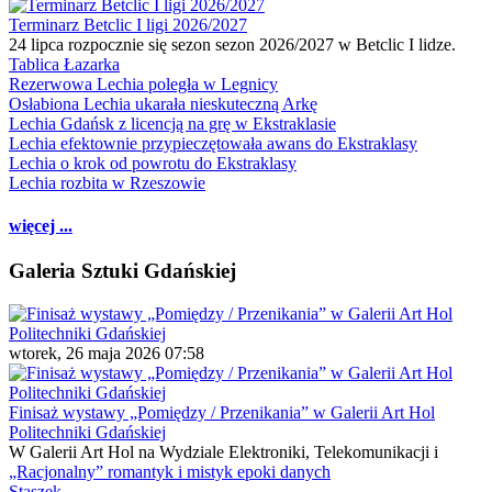
Terminarz Betclic I ligi 2026/2027
24 lipca rozpocznie się sezon sezon 2026/2027 w Betclic I lidze.
Tablica Łazarka
Rezerwowa Lechia poległa w Legnicy
Osłabiona Lechia ukarała nieskuteczną Arkę
Lechia Gdańsk z licencją na grę w Ekstraklasie
Lechia efektownie przypieczętowała awans do Ekstraklasy
Lechia o krok od powrotu do Ekstraklasy
Lechia rozbita w Rzeszowie
więcej ...
Galeria Sztuki Gdańskiej
wtorek, 26 maja 2026 07:58
Finisaż wystawy „Pomiędzy / Przenikania” w Galerii Art Hol
Politechniki Gdańskiej
W Galerii Art Hol na Wydziale Elektroniki, Telekomunikacji i
„Racjonalny” romantyk i mistyk epoki danych
Staszek