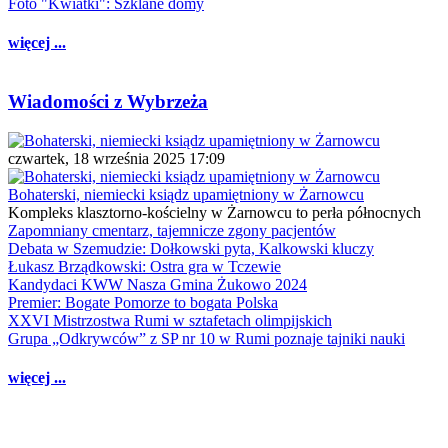
Foto "Kwiatki": Szklane domy
więcej ...
Wiadomości z Wybrzeża
czwartek, 18 września 2025 17:09
Bohaterski, niemiecki ksiądz upamiętniony w Żarnowcu
Kompleks klasztorno-kościelny w Żarnowcu to perła północnych
Zapomniany cmentarz, tajemnicze zgony pacjentów
Debata w Szemudzie: Dołkowski pyta, Kalkowski kluczy
Łukasz Brządkowski: Ostra gra w Tczewie
Kandydaci KWW Nasza Gmina Żukowo 2024
Premier: Bogate Pomorze to bogata Polska
XXVI Mistrzostwa Rumi w sztafetach olimpijskich
Grupa „Odkrywców” z SP nr 10 w Rumi poznaje tajniki nauki
więcej ...