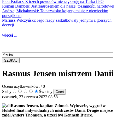
Piotr Kotlarz: Z trzech powodów nie zagłosuję na Tuska i PO
Roman Dambek: Jest zagrożeniem dla naszej tożsamości narodowej
Andrzej Michałowski: To nazwisko kojarzy mi się z niemieckim
porządkiem
Mariusz Wilczyński: Jego rządy zaskutkowały jednymi z gorszych
decyzji
więcej ...
SZUKAJ
Rasmus Jensen mistrzem Danii
Ocena użytkowników:
/ 0
Słaby
Świetny
czwartek, 23 czerwca 2022 08:58
Rasmus Jensen, kapitan Zdunek Wybrzeże, wygrał w
Holsted finał indywidualnych mistrzostw Danii. Drugie miejsce
zajął Anders Thomsen, a trzeci był Kenneth Bjerre.