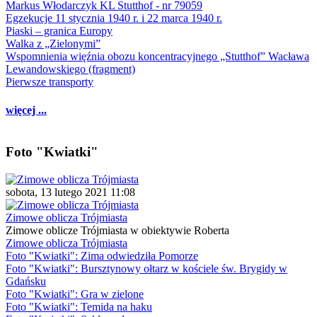
Markus Włodarczyk KL Stutthof - nr 79059
Egzekucje 11 stycznia 1940 r. i 22 marca 1940 r.
Piaski – granica Europy
Walka z „Zielonymi”
Wspomnienia więźnia obozu koncentracyjnego „Stutthof” Wacława
Lewandowskiego (fragment)
Pierwsze transporty
więcej ...
Foto "Kwiatki"
sobota, 13 lutego 2021 11:08
Zimowe oblicza Trójmiasta
Zimowe oblicze Trójmiasta w obiektywie Roberta
Zimowe oblicza Trójmiasta
Foto "Kwiatki": Zima odwiedziła Pomorze
Foto "Kwiatki": Bursztynowy ołtarz w kościele św. Brygidy w
Gdańsku
Foto "Kwiatki": Gra w zielone
Foto "Kwiatki": Temida na haku