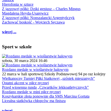
Hierofonia w sztuce
Z jazzowej półki: Dziki geniusz – Charles Mingus
Magdalena Heyda-Usarewicz
Z jazzowej półki: Nonszalancki Argentyńczyk
Zachować boskość - Wojciech Sęczawa
więcej ...
Sport w szkole
sobota, 30 marca 2024 16:46
Rozdano medale w wioślarstwie halowym
22 marca w hali sportowej Szkoły Podstawowej 94 po raz kolejny
Wielkanocny Turniej Piłki Siatkowej ,,szóstek mieszanych”
Ostatni akcent w piłce ręcznej
Przed wiosenną rundą „Czwartków lekkoatletycznych”
Rozdano medale w mini piłce ręcznej
Koszykarskie złota ponownie dla SMS Marcina Gortata
Licealna siatkówka chłopców ma finiszu
więcej ...