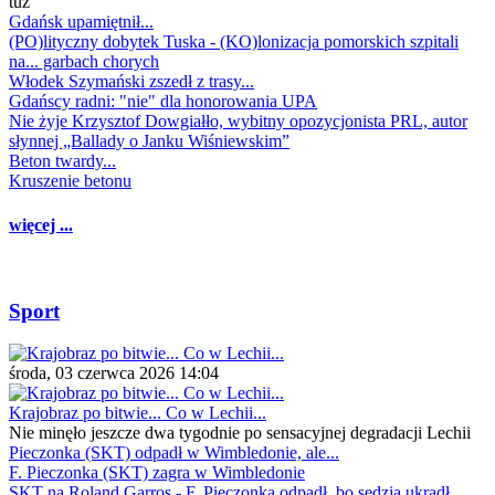
tuż
Gdańsk upamiętnił...
(PO)lityczny dobytek Tuska - (KO)lonizacja pomorskich szpitali
na... garbach chorych
Włodek Szymański zszedł z trasy...
Gdańscy radni: "nie" dla honorowania UPA
Nie żyje Krzysztof Dowgiałło, wybitny opozycjonista PRL, autor
słynnej „Ballady o Janku Wiśniewskim”
Beton twardy...
Kruszenie betonu
więcej ...
Sport
środa, 03 czerwca 2026 14:04
Krajobraz po bitwie... Co w Lechii...
Nie minęło jeszcze dwa tygodnie po sensacyjnej degradacji Lechii
Pieczonka (SKT) odpadł w Wimbledonie, ale...
F. Pieczonka (SKT) zagra w Wimbledonie
SKT na Roland Garros - F. Pieczonka odpadł, bo sędzia ukradł...