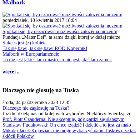
Malbork
poniedziałek, 10 kwietnia 2017 18:04
Spotkali się, by oszacować możliwości założenia muzeum
Fundacja „Mater Dei”, ta sama dzięki której w dużej mierze
Sukces jest (z) kobietą
Tak się bawi, tak się bawi ROD Kopernik!
Malbork w Europarlamencie
To nie jest jakieś tam miasto, to nie jest jakiś tam zamek
więcej ...
Dlaczego nie głosuję na Tuska
środa, 04 października 2023 12:35
Dlaczego nie zagłosuję na Tuska?
Już dni dzielą nas od kolejnych wyborów. Niektórzy twierdzą, że
Prof. Piotr Czauderna: Nie akceptuję, gdy gardzi się słabszym
Stanisław Fudakowski: On chce rządzić i dzielić a to jest za mało
Mikołaj Jacek Kujawian: nie mogę wybaczyć panu Tuskowi, że tak
skłócił Polaków