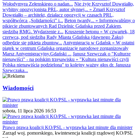
Wołodymyra Zełenskiego o nadan...
Nie żyje Krzysztof Dowgiałło,
wybitny opozycjonista PRL, autor słynnej...
»
Zmarł Krzysztof
Dowgiałło – architekt, działacz opozycji w czasach PRL,
współtwórca „Solidarności” i...
Beton twardy...
»
Informowaliśmy o
pikiecie zbuntowanych Rad Dzielnic Gdańska przed Żakiem,
siedzibą RMG. Wydarzenie z...
Kruszenie betonu
»
W czwartek, 18
czerwca, pod siedzibą Rady Miasta Gdańska (dawnego Żaku)
odbędzie się pikieta zbuntow...
Antymigracja w Gdańsk
»
W ostatni
piątek w centrum Gdańska organizacje narodowe zorganizowały
Marsz Antyemigracyjny.Gdański ...
Janusz Szewczak o "Kulturze
nienawiści" - na polskim trzęsawisku
»
"Kultura nienawiści czyli
Polska nienawiścią podzielona" to kolejny ważny głos dr. Janusza
Szewczaka...
Wiadomości
sobota, 11 lipca 2026 16:53
Prawo prawa koalicji KO/PSL - wyprawka last minute dla minister
Zarząd woj. pomorskiego, kwintesencja koalicji rządowej KO/PSL