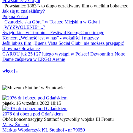
Powstaniec z Gdyni
„Powstaniec 1863”- to długo oczekiwany film o wielkim bohaterze
Jak się tu znaleźliśmy?
Piękna Zośka
„Czarodziejska Góra” w Teatrze Miejskim w Gdyni
„WYZWOLENIE”...?
Święto kina w Toruniu – Festiwal EnergaCamerimage
Koncert „Wolność jest w nas” - wokaliści i muzycy
Jeśli lubisz film „Buena Vista Social Club” nie możesz przegapić
show na Ołowiance
GAROU już 25 i 27 lutego wystąpi w Polsce! Dzwonnik z Notre
Dame zaśpiewa w ERGO Arenie
więcej ...
piątek, 16 września 2022 18:15
2076 dni obozu pod Gdańskiem
Obóz koncentracyjny Stutthof wyzwoliły wojska III Frontu
Marsz Śmierci
Markus Włodarczyk KL Stutthof - nr 79059