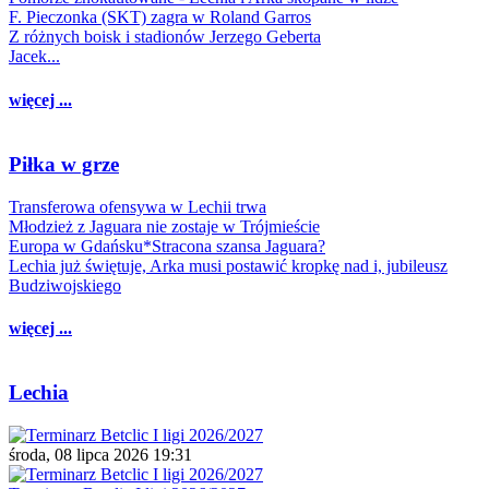
F. Pieczonka (SKT) zagra w Roland Garros
Z różnych boisk i stadionów Jerzego Geberta
Jacek...
więcej ...
Piłka w grze
Transferowa ofensywa w Lechii trwa
Młodzież z Jaguara nie zostaje w Trójmieście
Europa w Gdańsku*Stracona szansa Jaguara?
Lechia już świętuje, Arka musi postawić kropkę nad i, jubileusz
Budziwojskiego
więcej ...
Lechia
środa, 08 lipca 2026 19:31