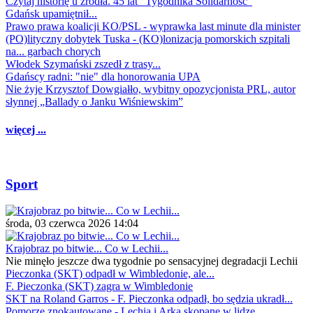
Czytaj historię u źródła. 45 lat "Tygodnika Solidarność"
Gdańsk upamiętnił...
Prawo prawa koalicji KO/PSL - wyprawka last minute dla minister
(PO)lityczny dobytek Tuska - (KO)lonizacja pomorskich szpitali
na... garbach chorych
Włodek Szymański zszedł z trasy...
Gdańscy radni: "nie" dla honorowania UPA
Nie żyje Krzysztof Dowgiałło, wybitny opozycjonista PRL, autor
słynnej „Ballady o Janku Wiśniewskim”
więcej ...
Sport
środa, 03 czerwca 2026 14:04
Krajobraz po bitwie... Co w Lechii...
Nie minęło jeszcze dwa tygodnie po sensacyjnej degradacji Lechii
Pieczonka (SKT) odpadł w Wimbledonie, ale...
F. Pieczonka (SKT) zagra w Wimbledonie
SKT na Roland Garros - F. Pieczonka odpadł, bo sędzia ukradł...
Pomorze znokautowane - Lechia i Arka skopane w lidze