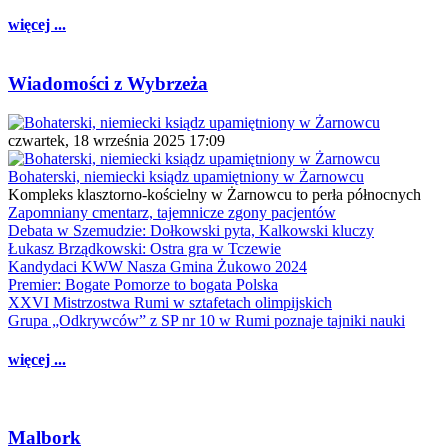
więcej ...
Wiadomości z Wybrzeża
czwartek, 18 września 2025 17:09
Bohaterski, niemiecki ksiądz upamiętniony w Żarnowcu
Kompleks klasztorno-kościelny w Żarnowcu to perła północnych
Zapomniany cmentarz, tajemnicze zgony pacjentów
Debata w Szemudzie: Dołkowski pyta, Kalkowski kluczy
Łukasz Brządkowski: Ostra gra w Tczewie
Kandydaci KWW Nasza Gmina Żukowo 2024
Premier: Bogate Pomorze to bogata Polska
XXVI Mistrzostwa Rumi w sztafetach olimpijskich
Grupa „Odkrywców” z SP nr 10 w Rumi poznaje tajniki nauki
więcej ...
Malbork