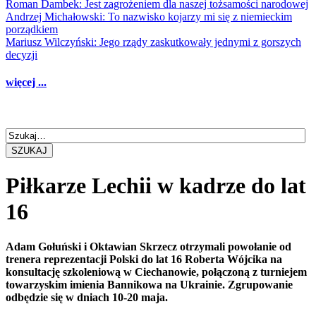
Roman Dambek: Jest zagrożeniem dla naszej tożsamości narodowej
Andrzej Michałowski: To nazwisko kojarzy mi się z niemieckim
porządkiem
Mariusz Wilczyński: Jego rządy zaskutkowały jednymi z gorszych
decyzji
więcej ...
SZUKAJ
Piłkarze Lechii w kadrze do lat
16
Adam Gołuński i Oktawian Skrzecz otrzymali powołanie od
trenera reprezentacji Polski do lat 16 Roberta Wójcika na
konsultację szkoleniową w Ciechanowie, połączoną z turniejem
towarzyskim imienia Bannikowa na Ukrainie. Zgrupowanie
odbędzie się w dniach 10-20 maja.