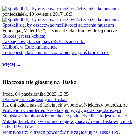
poniedziałek, 10 kwietnia 2017 18:04
Spotkali się, by oszacować możliwości założenia muzeum
Fundacja „Mater Dei”, ta sama dzięki której w dużej mierze
Sukces jest (z) kobietą
Tak się bawi, tak się bawi ROD Kopernik!
Malbork w Europarlamencie
To nie jest jakieś tam miasto, to nie jest jakiś tam zamek
więcej ...
Dlaczego nie głosuję na Tuska
środa, 04 października 2023 12:35
Dlaczego nie zagłosuję na Tuska?
Już dni dzielą nas od kolejnych wyborów. Niektórzy twierdzą, że
Prof. Piotr Czauderna: Nie akceptuję, gdy gardzi się słabszym
Stanisław Fudakowski: On chce rządzić i dzielić a to jest za mało
Mikołaj Jacek Kujawian: nie mogę wybaczyć panu Tuskowi, że tak
skłócił Polaków
Piotr Kotlarz: Z trzech powodów nie zagłosuję na Tuska i PO