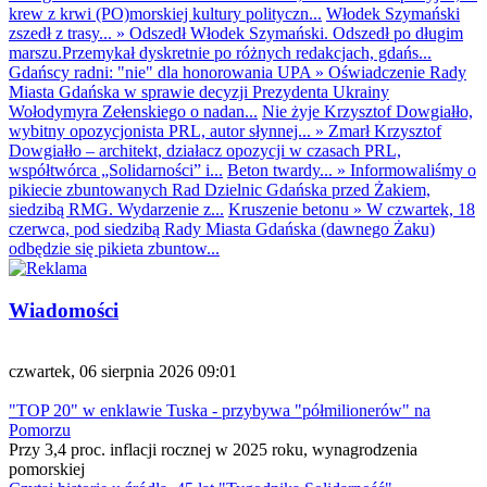
krew z krwi (PO)morskiej kultury polityczn...
Włodek Szymański
zszedł z trasy...
»
Odszedł Włodek Szymański. Odszedł po długim
marszu.Przemykał dyskretnie po różnych redakcjach, gdańs...
Gdańscy radni: "nie" dla honorowania UPA
»
Oświadczenie Rady
Miasta Gdańska w sprawie decyzji Prezydenta Ukrainy
Wołodymyra Zełenskiego o nadan...
Nie żyje Krzysztof Dowgiałło,
wybitny opozycjonista PRL, autor słynnej...
»
Zmarł Krzysztof
Dowgiałło – architekt, działacz opozycji w czasach PRL,
współtwórca „Solidarności” i...
Beton twardy...
»
Informowaliśmy o
pikiecie zbuntowanych Rad Dzielnic Gdańska przed Żakiem,
siedzibą RMG. Wydarzenie z...
Kruszenie betonu
»
W czwartek, 18
czerwca, pod siedzibą Rady Miasta Gdańska (dawnego Żaku)
odbędzie się pikieta zbuntow...
Wiadomości
czwartek, 06 sierpnia 2026 09:01
"TOP 20" w enklawie Tuska - przybywa "półmilionerów" na
Pomorzu
Przy 3,4 proc. inflacji rocznej w 2025 roku, wynagrodzenia
pomorskiej