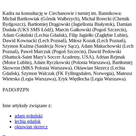
Kadra na konsultację w Ciechanowie i turniej im. Bannikowa:
Michał Bartkowiak (Górnik Wałbrzych), Michał Borecki (Chemik
Bydgoszcz), Bartłomiej Drągowski (Jagiellonia Białystok), Damian
Dudała (UKS SMS Łódź), Marcin Gałkowski (Pogoń Szczecin),
Adam Gołuński (Lechia Gdańsk), Filip Jagiełło (Zagłębie Lubin),
Dawid Kownacki (Lech Poznań), Miłosz Kozak (Lech Poznań),
Szymon Kuźma (Sandecja Nowy Sącz), Adam Makuchowski (Lech
Poznań), Paweł Marczuk (Pogoń Szczecin), Dawid Pedowski
(Shattuck-Saint Mary's Soccer Academy, USA), Adrian Rejmak
(Motor Lublin), Adam Ryczkowski (Polonia Warszawa), Bartłomiej
Skowron (MKS Polonia Warszawa), Oktawian Skrzecz (Lechia
Gdańsk), Szymon Walczak (FK Fyllingsdalen, Norwegia), Mateusz
Wieteska (Legia Warszawa), Eryk Więdłocha (Legia Warszawa).
PADO/PZPN
Inne artykuły związane z:
adam gołuński
lechia gdańsk
oktawian skrzecz