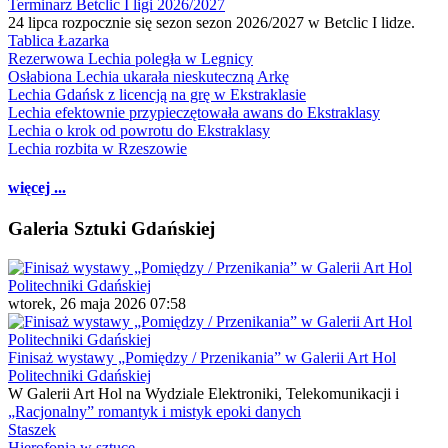
Terminarz Betclic I ligi 2026/2027
24 lipca rozpocznie się sezon sezon 2026/2027 w Betclic I lidze.
Tablica Łazarka
Rezerwowa Lechia poległa w Legnicy
Osłabiona Lechia ukarała nieskuteczną Arkę
Lechia Gdańsk z licencją na grę w Ekstraklasie
Lechia efektownie przypieczętowała awans do Ekstraklasy
Lechia o krok od powrotu do Ekstraklasy
Lechia rozbita w Rzeszowie
więcej ...
Galeria Sztuki Gdańskiej
wtorek, 26 maja 2026 07:58
Finisaż wystawy „Pomiędzy / Przenikania” w Galerii Art Hol
Politechniki Gdańskiej
W Galerii Art Hol na Wydziale Elektroniki, Telekomunikacji i
„Racjonalny” romantyk i mistyk epoki danych
Staszek
Hierofonia w sztuce