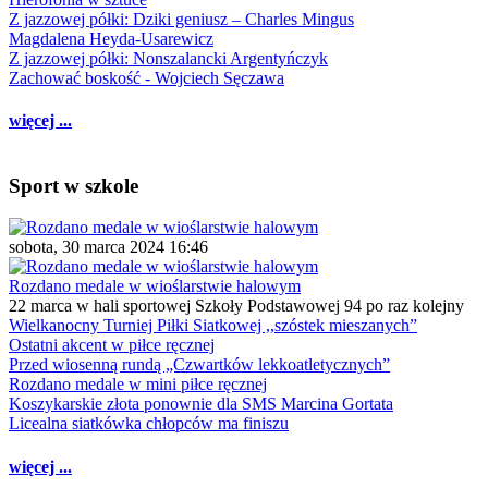
Z jazzowej półki: Dziki geniusz – Charles Mingus
Magdalena Heyda-Usarewicz
Z jazzowej półki: Nonszalancki Argentyńczyk
Zachować boskość - Wojciech Sęczawa
więcej ...
Sport w szkole
sobota, 30 marca 2024 16:46
Rozdano medale w wioślarstwie halowym
22 marca w hali sportowej Szkoły Podstawowej 94 po raz kolejny
Wielkanocny Turniej Piłki Siatkowej ,,szóstek mieszanych”
Ostatni akcent w piłce ręcznej
Przed wiosenną rundą „Czwartków lekkoatletycznych”
Rozdano medale w mini piłce ręcznej
Koszykarskie złota ponownie dla SMS Marcina Gortata
Licealna siatkówka chłopców ma finiszu
więcej ...