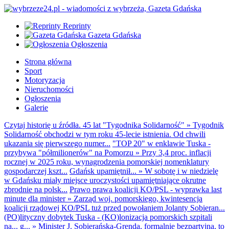
Reprinty
Gazeta Gdańska
Ogłoszenia
Strona główna
Sport
Motoryzacja
Nieruchomości
Ogłoszenia
Galerie
Czytaj historię u źródła. 45 lat "Tygodnika Solidarność"
»
Tygodnik
Solidarność obchodzi w tym roku 45-lecie istnienia. Od chwili
ukazania się pierwszego numer...
"TOP 20" w enklawie Tuska -
przybywa "półmilionerów" na Pomorzu
»
Przy 3,4 proc. inflacji
rocznej w 2025 roku, wynagrodzenia pomorskiej nomenklatury
gospodarczej kszt...
Gdańsk upamiętnił...
»
W sobotę i w niedzielę
w Gdańsku miały miejsce uroczystości upamiętniające okrutne
zbrodnie na polsk...
Prawo prawa koalicji KO/PSL - wyprawka last
minute dla minister
»
Zarząd woj. pomorskiego, kwintesencja
koalicji rządowej KO/PSL tuż przed powołaniem Jolanty Sobieran...
(PO)lityczny dobytek Tuska - (KO)lonizacja pomorskich szpitali
na... g...
»
Minister J. Sobierańska-Grenda, formalnie bezpartyjna, to