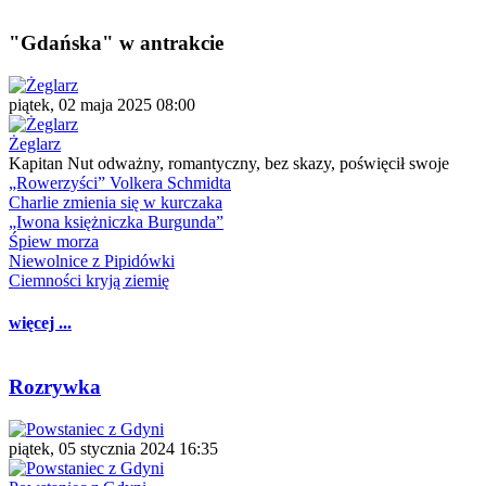
"Gdańska" w antrakcie
piątek, 02 maja 2025 08:00
Żeglarz
Kapitan Nut odważny, romantyczny, bez skazy, poświęcił swoje
„Rowerzyści” Volkera Schmidta
Charlie zmienia się w kurczaka
„Iwona księżniczka Burgunda”
Śpiew morza
Niewolnice z Pipidówki
Ciemności kryją ziemię
więcej ...
Rozrywka
piątek, 05 stycznia 2024 16:35