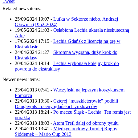
Tweet
Related news items:
25/09/2024 19:07
-
Lufka w Sektorze niebo. Andrzej
Głownia (1952-2024)
19/05/2024 21:03
-
Osłabiona Lechia ukarała nieskuteczną
Arkę
17/05/2024 17:15
-
Lechia Gdańsk z licencją na grę w
Ekstraklasie
24/04/2024 21:27
-
Skromna wygrana, duży krok do
Ekstraklasy
20/04/2024 19:14
-
Lechia wykonała kolejny krok do
powrotu do ekstraklasy
Newer news items:
23/04/2013 07:41
-
Waczyński najlepszym koszykarzem
Pomorza
22/04/2013 19:30
-
Czterej "muszkieterowie" podbili
Daugavpils - oceny gdańskich żużlowców
22/04/2013 18:24
-
Po meczu Śląsk - Lechia: Ten remis jest
porażką
22/04/2013 18:03
-
Atom Trefl dalej od obrony tytułu
22/04/2013 13:41
-
Międzynarodowy Turniej Rugby
Siódemek – Mario Cup 2013