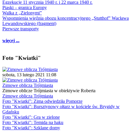
Egzekucje 11 stycznia 1940 r. i 22 marca 1940 r.
Piaski – granica Europy
Walka z „Zielonymi”
Wspomnienia więźnia obozu koncentracyjnego „Stutthof” Wacława
Lewandowskiego (fragment)
Pierwsze transporty
więcej ...
Foto "Kwiatki"
sobota, 13 lutego 2021 11:08
Zimowe oblicza Trójmiasta
Zimowe oblicze Trójmiasta w obiektywie Roberta
Zimowe oblicza Trójmiasta
Foto "Kwiatki": Zima odwiedziła Pomorze
Foto "Kwiatki": Bursztynowy ołtarz w kościele św. Brygidy w
Gdańsku
Foto "Kwiatki": Gra w zielone
Foto "Kwiatki": Temida na haku
Foto "Kwiatki": Szklane domy