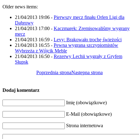
Older news items:
21/04/2013 19:06
-
Pierwszy mecz finału Orlen Ligi dla
Dąbrowy
21/04/2013 17:00
-
Kaczmarek: Zremisowaliśmy wygrany
mecz
21/04/2013 16:59
-
Levy: Brakowało trochę świeżości
21/04/2013 16:55
-
Pewna wygrana szczypiornistów
Wybrzeża z Wójcik Meble
21/04/2013 16:50
-
Rezerwy Lechii wygrały z Gryfem
Słupsk
Poprzednia strona
Następna strona
Dodaj komentarz
Imię (obowiązkowe)
E-Mail (obowiązkowe)
Strona internetowa