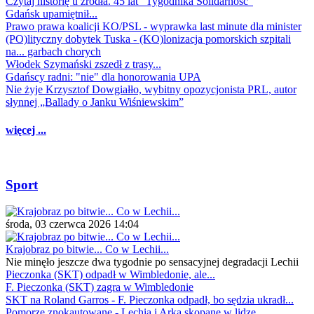
Czytaj historię u źródła. 45 lat "Tygodnika Solidarność"
Gdańsk upamiętnił...
Prawo prawa koalicji KO/PSL - wyprawka last minute dla minister
(PO)lityczny dobytek Tuska - (KO)lonizacja pomorskich szpitali
na... garbach chorych
Włodek Szymański zszedł z trasy...
Gdańscy radni: "nie" dla honorowania UPA
Nie żyje Krzysztof Dowgiałło, wybitny opozycjonista PRL, autor
słynnej „Ballady o Janku Wiśniewskim”
więcej ...
Sport
środa, 03 czerwca 2026 14:04
Krajobraz po bitwie... Co w Lechii...
Nie minęło jeszcze dwa tygodnie po sensacyjnej degradacji Lechii
Pieczonka (SKT) odpadł w Wimbledonie, ale...
F. Pieczonka (SKT) zagra w Wimbledonie
SKT na Roland Garros - F. Pieczonka odpadł, bo sędzia ukradł...
Pomorze znokautowane - Lechia i Arka skopane w lidze