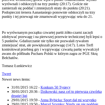
wyrównali i odskoczyli na trzy punkty (20:17). Goście nie
zamierzali się poddać i zmniejszyli straty do punktu (20:21).
Podopieczni trenera Aanastasiego ponownie odskoczyli na trzy
punkty i tej przewagi nie zmarnowali wygrywając seta do 21.
Po wyrównanym początku czwartej partii żółto-czarni zaczęli
zdobywać przewagę i na pierwszej przerwie technicznej byli lepsi o
5 punktów. Gdańszczanie nie tylko nie pozwalali rywalom
zmniejszać strat, ale powiększali przewagę (14:7). Lotos Trefl
kontrolował przebieg gry i wygrywając czwartą partię wywalczył
awans do półfinału Pucharu Polski w którym zagra ze PGE Skrą
Bełchatów.
Tomasz Łunkiewicz
Tweet
Newer news items:
31/01/2015 16:22
-
Konkurs 50 Tysięcy
30/01/2015 20:36
-
Dzikowski: nasz cel to pierwsza czwórka
drugiej ligi
29/01/2015 19:59
-
Anna Rybicka: Sport dał mi wszystko
29/01/2015 19:50
-
Marcel Szymko: Nigdy się nie poddaję