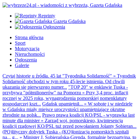
Reprinty
Gazeta Gdańska
Ogłoszenia
Strona główna
Sport
Motoryzacja
Nieruchomości
Ogłoszenia
Galerie
Czytaj historię u źródła. 45 lat "Tygodnika Solidarność"
»
Tygodnik
Solidarność obchodzi w tym roku 45-lecie istnienia. Od chwili
ukazania się pierwszego numer...
"TOP 20" w enklawie Tuska -
przybywa "półmilionerów" na Pomorzu
»
Przy 3,4 proc. inflacji
rocznej w 2025 roku, wynagrodzenia pomorskiej nomenklatury
gospodarczej kszt...
Gdańsk upamiętnił...
»
W sobotę i w niedzielę
w Gdańsku miały miejsce uroczystości upamiętniające okrutne
zbrodnie na polsk...
Prawo prawa koalicji KO/PSL - wyprawka last
minute dla minister
»
Zarząd woj. pomorskiego, kwintesencja
koalicji rządowej KO/PSL tuż przed powołaniem Jolanty Sobieran...
(PO)lityczny dobytek Tuska - (KO)lonizacja pomorskich szpitali
na... g...
»
Minister J. Sobierańska-Grenda, formalnie bezpartyjna, to