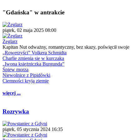
"Gdańska" w antrakcie
piątek, 02 maja 2025 08:00
Żeglarz
Kapitan Nut odważny, romantyczny, bez skazy, poświęcił swoje
„Rowerzyści” Volkera Schmidta
Charlie zmienia się w kurczaka
„Iwona księżniczka Burgunda”
Śpiew morza
Niewolnice z Pipidówki
Ciemności kryją ziemię
więcej ...
Rozrywka
piątek, 05 stycznia 2024 16:35