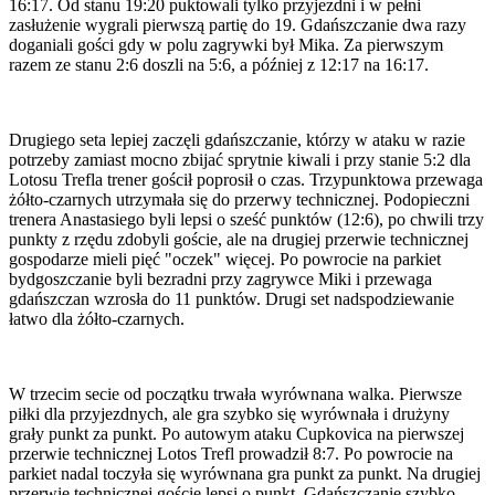
16:17. Od stanu 19:20 puktowali tylko przyjezdni i w pełni
zasłużenie wygrali pierwszą partię do 19. Gdańszczanie dwa razy
doganiali gości gdy w polu zagrywki był Mika. Za pierwszym
razem ze stanu 2:6 doszli na 5:6, a później z 12:17 na 16:17.
Drugiego seta lepiej zaczęli gdańszczanie, którzy w ataku w razie
potrzeby zamiast mocno zbijać sprytnie kiwali i przy stanie 5:2 dla
Lotosu Trefla trener gościł poprosił o czas. Trzypunktowa przewaga
żółto-czarnych utrzymała się do przerwy technicznej. Podopieczni
trenera Anastasiego byli lepsi o sześć punktów (12:6), po chwili trzy
punkty z rzędu zdobyli goście, ale na drugiej przerwie technicznej
gospodarze mieli pięć "oczek" więcej. Po powrocie na parkiet
bydgoszczanie byli bezradni przy zagrywce Miki i przewaga
gdańszczan wzrosła do 11 punktów. Drugi set nadspodziewanie
łatwo dla żółto-czarnych.
W trzecim secie od początku trwała wyrównana walka. Pierwsze
piłki dla przyjezdnych, ale gra szybko się wyrównała i drużyny
grały punkt za punkt. Po autowym ataku Cupkovica na pierwszej
przerwie technicznej Lotos Trefl prowadził 8:7. Po powrocie na
parkiet nadal toczyła się wyrównana gra punkt za punkt. Na drugiej
przerwie technicznej goście lepsi o punkt. Gdańszczanie szybko