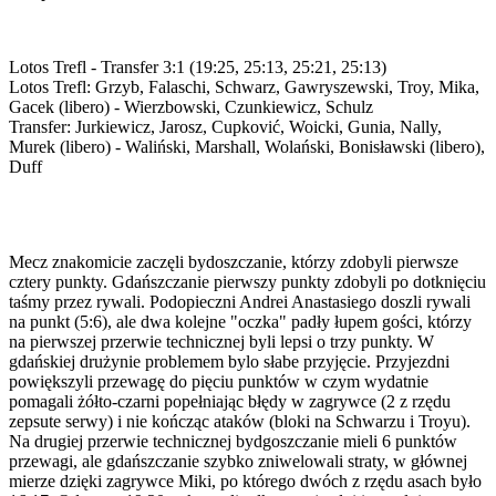
Lotos Trefl - Transfer 3:1 (19:25, 25:13, 25:21, 25:13)
Lotos Trefl: Grzyb, Falaschi, Schwarz, Gawryszewski, Troy, Mika,
Gacek (libero) - Wierzbowski, Czunkiewicz, Schulz
Transfer: Jurkiewicz, Jarosz, Cupković, Woicki, Gunia, Nally,
Murek (libero) - Waliński, Marshall, Wolański, Bonisławski (libero),
Duff
Mecz znakomicie zaczęli bydoszczanie, którzy zdobyli pierwsze
cztery punkty. Gdańszczanie pierwszy punkty zdobyli po dotknięciu
taśmy przez rywali. Podopieczni Andrei Anastasiego doszli rywali
na punkt (5:6), ale dwa kolejne "oczka" padły łupem gości, którzy
na pierwszej przerwie technicznej byli lepsi o trzy punkty. W
gdańskiej drużynie problemem bylo słabe przyjęcie. Przyjezdni
powiększyli przewagę do pięciu punktów w czym wydatnie
pomagali żółto-czarni popełniając błędy w zagrywce (2 z rzędu
zepsute serwy) i nie kończąc ataków (bloki na Schwarzu i Troyu).
Na drugiej przerwie technicznej bydgoszczanie mieli 6 punktów
przewagi, ale gdańszczanie szybko zniwelowali straty, w głównej
mierze dzięki zagrywce Miki, po którego dwóch z rzędu asach było