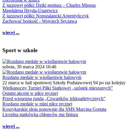
Z jazzowej półki: Dziki geniusz – Charles Mingus
Magdalena Heyda-Usarewicz
Z jazzowej półki: Nonszalancki Argentyńczyk
Zachować boskość - Wojciech Sęczawa
więcej ...
Sport w szkole
sobota, 30 marca 2024 16:46
Rozdano medale w wioślarstwie halowym
22 marca w hali sportowej Szkoły Podstawowej 94 po raz kolejny
Wielkanocny Turniej Piłki Siatkowej ,,szóstek mieszanych”
Ostatni akcent w piłce ręcznej
Przed wiosenną rundą „Czwartków lekkoatletycznych”
Rozdano medale w mini piłce ręcznej
Koszykarskie złota ponownie dla SMS Marcina Gortata
Licealna siatkówka chłopców ma finiszu
więcej ...