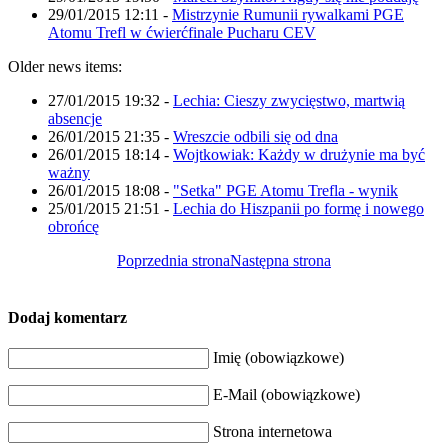
29/01/2015 12:11
-
Mistrzynie Rumunii rywalkami PGE
Atomu Trefl w ćwierćfinale Pucharu CEV
Older news items:
27/01/2015 19:32
-
Lechia: Cieszy zwycięstwo, martwią
absencje
26/01/2015 21:35
-
Wreszcie odbili się od dna
26/01/2015 18:14
-
Wojtkowiak: Każdy w drużynie ma być
ważny
26/01/2015 18:08
-
"Setka" PGE Atomu Trefla - wynik
25/01/2015 21:51
-
Lechia do Hiszpanii po formę i nowego
obrońcę
Poprzednia strona
Następna strona
Dodaj komentarz
Imię (obowiązkowe)
E-Mail (obowiązkowe)
Strona internetowa