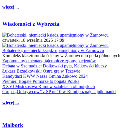
więcej ...
Wiadomości z Wybrzeża
czwartek, 18 września 2025 17:09
Bohaterski, niemiecki ksiądz upamiętniony w Żarnowcu
Kompleks klasztorno-kościelny w Żarnowcu to perła północnych
Zapomniany cmentarz, tajemnicze zgony pacjentów
Debata w Szemudzie: Dołkowski pyta, Kalkowski kluczy
Łukasz Brządkowski: Ostra gra w Tczewie
Kandydaci KWW Nasza Gmina Żukowo 2024
Premier: Bogate Pomorze to bogata Polska
XXVI Mistrzostwa Rumi w sztafetach olimpijskich
Grupa „Odkrywców” z SP nr 10 w Rumi poznaje tajniki nauki
więcej ...
Malbork