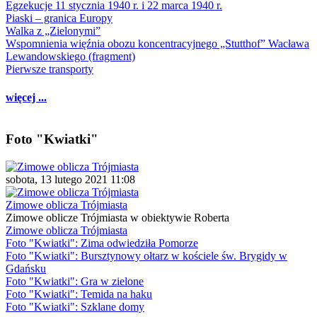
Egzekucje 11 stycznia 1940 r. i 22 marca 1940 r.
Piaski – granica Europy
Walka z „Zielonymi”
Wspomnienia więźnia obozu koncentracyjnego „Stutthof” Wacława
Lewandowskiego (fragment)
Pierwsze transporty
więcej ...
Foto "Kwiatki"
sobota, 13 lutego 2021 11:08
Zimowe oblicza Trójmiasta
Zimowe oblicze Trójmiasta w obiektywie Roberta
Zimowe oblicza Trójmiasta
Foto "Kwiatki": Zima odwiedziła Pomorze
Foto "Kwiatki": Bursztynowy ołtarz w kościele św. Brygidy w
Gdańsku
Foto "Kwiatki": Gra w zielone
Foto "Kwiatki": Temida na haku
Foto "Kwiatki": Szklane domy