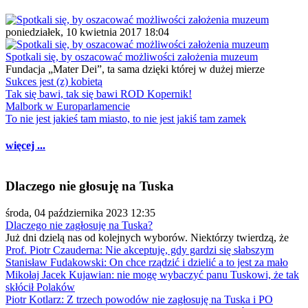
poniedziałek, 10 kwietnia 2017 18:04
Spotkali się, by oszacować możliwości założenia muzeum
Fundacja „Mater Dei”, ta sama dzięki której w dużej mierze
Sukces jest (z) kobietą
Tak się bawi, tak się bawi ROD Kopernik!
Malbork w Europarlamencie
To nie jest jakieś tam miasto, to nie jest jakiś tam zamek
więcej ...
Dlaczego nie głosuję na Tuska
środa, 04 października 2023 12:35
Dlaczego nie zagłosuję na Tuska?
Już dni dzielą nas od kolejnych wyborów. Niektórzy twierdzą, że
Prof. Piotr Czauderna: Nie akceptuję, gdy gardzi się słabszym
Stanisław Fudakowski: On chce rządzić i dzielić a to jest za mało
Mikołaj Jacek Kujawian: nie mogę wybaczyć panu Tuskowi, że tak
skłócił Polaków
Piotr Kotlarz: Z trzech powodów nie zagłosuję na Tuska i PO