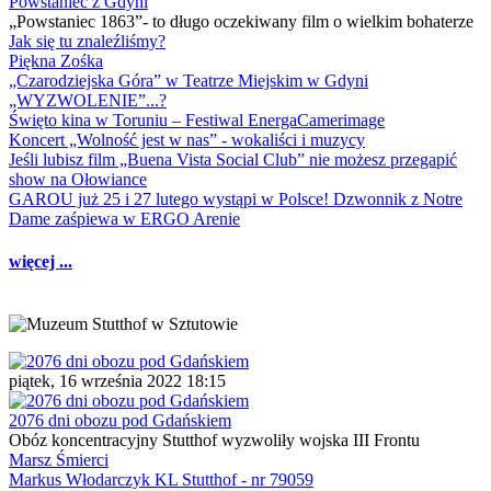
Powstaniec z Gdyni
„Powstaniec 1863”- to długo oczekiwany film o wielkim bohaterze
Jak się tu znaleźliśmy?
Piękna Zośka
„Czarodziejska Góra” w Teatrze Miejskim w Gdyni
„WYZWOLENIE”...?
Święto kina w Toruniu – Festiwal EnergaCamerimage
Koncert „Wolność jest w nas” - wokaliści i muzycy
Jeśli lubisz film „Buena Vista Social Club” nie możesz przegapić
show na Ołowiance
GAROU już 25 i 27 lutego wystąpi w Polsce! Dzwonnik z Notre
Dame zaśpiewa w ERGO Arenie
więcej ...
piątek, 16 września 2022 18:15
2076 dni obozu pod Gdańskiem
Obóz koncentracyjny Stutthof wyzwoliły wojska III Frontu
Marsz Śmierci
Markus Włodarczyk KL Stutthof - nr 79059