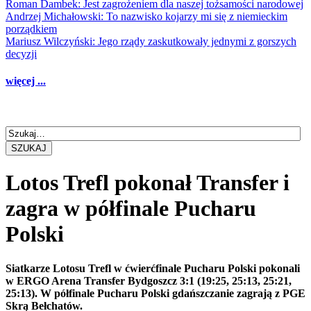
Roman Dambek: Jest zagrożeniem dla naszej tożsamości narodowej
Andrzej Michałowski: To nazwisko kojarzy mi się z niemieckim
porządkiem
Mariusz Wilczyński: Jego rządy zaskutkowały jednymi z gorszych
decyzji
więcej ...
SZUKAJ
Lotos Trefl pokonał Transfer i
zagra w półfinale Pucharu
Polski
Siatkarze Lotosu Trefl w ćwierćfinale Pucharu Polski pokonali
w ERGO Arena Transfer Bydgoszcz 3:1 (19:25, 25:13, 25:21,
25:13). W półfinale Pucharu Polski gdańszczanie zagrają z PGE
Skrą Bełchatów.