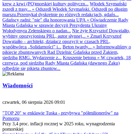
krew z krwi (PO)morskiej kultury polityczn...
Włodek Szymański
zszedł z trasy...
»
Odszedł Włodek Szymański. Odszedł po długim
marszu.Przemykał dyskretnie po różnych redakcjach, gdańs...
Gdańscy radni: "nie" dla honorowania UPA
»
Oświadczenie Rady
Miasta Gdańska w sprawie decyzji Prezydenta Ukrainy
Wołodymyra Zełenskiego o nadan...
Nie żyje Krzysztof Dowgiałło,
wybitny opozycjonista PRL, autor słynnej...
»
Zmarł Krzysztof
Dowgiałło – architekt, działacz opozycji w czasach PRL,
współtwórca „Solidarności” i...
Beton twardy...
»
Informowaliśmy o
pikiecie zbuntowanych Rad Dzielnic Gdańska przed Żakiem,
siedzibą RMG. Wydarzenie z...
Kruszenie betonu
»
W czwartek, 18
czerwca, pod siedzibą Rady Miasta Gdańska (dawnego Żaku)
odbędzie się pikieta zbuntow...
Wiadomości
czwartek, 06 sierpnia 2026 09:01
"TOP 20" w enklawie Tuska - przybywa "półmilionerów" na
Pomorzu
Przy 3,4 proc. inflacji rocznej w 2025 roku, wynagrodzenia
pomorskiej