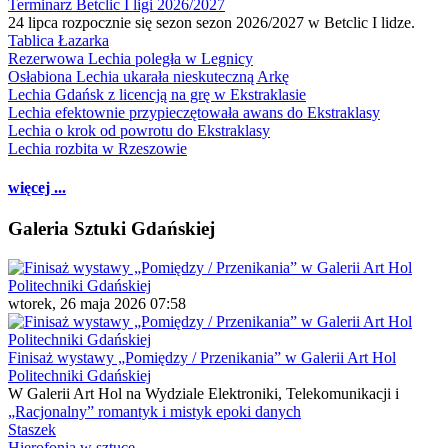
Terminarz Betclic I ligi 2026/2027
24 lipca rozpocznie się sezon sezon 2026/2027 w Betclic I lidze.
Tablica Łazarka
Rezerwowa Lechia poległa w Legnicy
Osłabiona Lechia ukarała nieskuteczną Arkę
Lechia Gdańsk z licencją na grę w Ekstraklasie
Lechia efektownie przypieczętowała awans do Ekstraklasy
Lechia o krok od powrotu do Ekstraklasy
Lechia rozbita w Rzeszowie
więcej ...
Galeria Sztuki Gdańskiej
wtorek, 26 maja 2026 07:58
Finisaż wystawy „Pomiędzy / Przenikania” w Galerii Art Hol
Politechniki Gdańskiej
W Galerii Art Hol na Wydziale Elektroniki, Telekomunikacji i
„Racjonalny” romantyk i mistyk epoki danych
Staszek
Hierofonia w sztuce