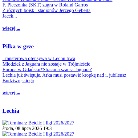
F. Pieczonka (SKT) zagra w Roland Garros
Z różnych boisk i stadionów Jerzego Geberta
Jacek...
więcej ...
Piłka w grze
Transferowa ofensywa w Lechii trwa
Młodzież z Jaguara nie zostaje w Trójmieście
Europa w Gdańsku*Stracona szansa Jaguara?
Lechia już świętuje, Arka musi postawić kropkę nad i, jubileusz
Budziwojskiego
więcej ...
Lechia
środa, 08 lipca 2026 19:31