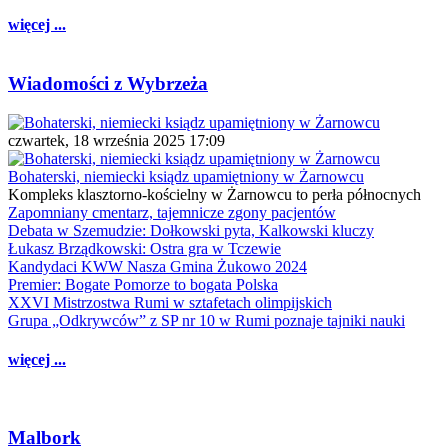
więcej ...
Wiadomości z Wybrzeża
czwartek, 18 września 2025 17:09
Bohaterski, niemiecki ksiądz upamiętniony w Żarnowcu
Kompleks klasztorno-kościelny w Żarnowcu to perła północnych
Zapomniany cmentarz, tajemnicze zgony pacjentów
Debata w Szemudzie: Dołkowski pyta, Kalkowski kluczy
Łukasz Brządkowski: Ostra gra w Tczewie
Kandydaci KWW Nasza Gmina Żukowo 2024
Premier: Bogate Pomorze to bogata Polska
XXVI Mistrzostwa Rumi w sztafetach olimpijskich
Grupa „Odkrywców” z SP nr 10 w Rumi poznaje tajniki nauki
więcej ...
Malbork