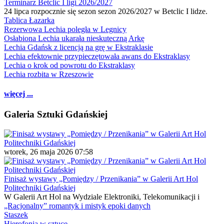
Terminarz Betclic I ligi 2026/2027
24 lipca rozpocznie się sezon sezon 2026/2027 w Betclic I lidze.
Tablica Łazarka
Rezerwowa Lechia poległa w Legnicy
Osłabiona Lechia ukarała nieskuteczną Arkę
Lechia Gdańsk z licencją na grę w Ekstraklasie
Lechia efektownie przypieczętowała awans do Ekstraklasy
Lechia o krok od powrotu do Ekstraklasy
Lechia rozbita w Rzeszowie
więcej ...
Galeria Sztuki Gdańskiej
wtorek, 26 maja 2026 07:58
Finisaż wystawy „Pomiędzy / Przenikania” w Galerii Art Hol
Politechniki Gdańskiej
W Galerii Art Hol na Wydziale Elektroniki, Telekomunikacji i
„Racjonalny” romantyk i mistyk epoki danych
Staszek
Hierofonia w sztuce