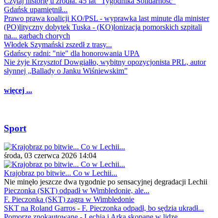
Czytaj historię u źródła. 45 lat "Tygodnika Solidarność"
Gdańsk upamiętnił...
Prawo prawa koalicji KO/PSL - wyprawka last minute dla minister
(PO)lityczny dobytek Tuska - (KO)lonizacja pomorskich szpitali
na... garbach chorych
Włodek Szymański zszedł z trasy...
Gdańscy radni: "nie" dla honorowania UPA
Nie żyje Krzysztof Dowgiałło, wybitny opozycjonista PRL, autor
słynnej „Ballady o Janku Wiśniewskim”
więcej ...
Sport
środa, 03 czerwca 2026 14:04
Krajobraz po bitwie... Co w Lechii...
Nie minęło jeszcze dwa tygodnie po sensacyjnej degradacji Lechii
Pieczonka (SKT) odpadł w Wimbledonie, ale...
F. Pieczonka (SKT) zagra w Wimbledonie
SKT na Roland Garros - F. Pieczonka odpadł, bo sędzia ukradł...
Pomorze znokautowane - Lechia i Arka skopane w lidze