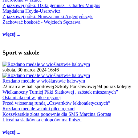
Z jazzowej półki: Dziki geniusz – Charles Mingus
Magdalena Heyda-Usarewicz
Z jazzowej półki: Nonszalancki Argentyńczyk
Zachować boskość - Wojciech Sęczawa
więcej ...
Sport w szkole
sobota, 30 marca 2024 16:46
Rozdano medale w wioślarstwie halowym
22 marca w hali sportowej Szkoły Podstawowej 94 po raz kolejny
Wielkanocny Turniej Piłki Siatkowej ,,szóstek mieszanych”
Ostatni akcent w piłce ręcznej
Przed wiosenną rundą „Czwartków lekkoatletycznych”
Rozdano medale w mini piłce ręcznej
Koszykarskie złota ponownie dla SMS Marcina Gortata
Licealna siatkówka chłopców ma finiszu
więcej ...