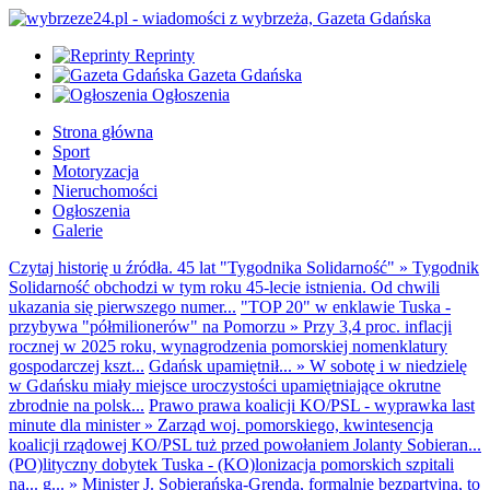
Reprinty
Gazeta Gdańska
Ogłoszenia
Strona główna
Sport
Motoryzacja
Nieruchomości
Ogłoszenia
Galerie
Czytaj historię u źródła. 45 lat "Tygodnika Solidarność"
»
Tygodnik
Solidarność obchodzi w tym roku 45-lecie istnienia. Od chwili
ukazania się pierwszego numer...
"TOP 20" w enklawie Tuska -
przybywa "półmilionerów" na Pomorzu
»
Przy 3,4 proc. inflacji
rocznej w 2025 roku, wynagrodzenia pomorskiej nomenklatury
gospodarczej kszt...
Gdańsk upamiętnił...
»
W sobotę i w niedzielę
w Gdańsku miały miejsce uroczystości upamiętniające okrutne
zbrodnie na polsk...
Prawo prawa koalicji KO/PSL - wyprawka last
minute dla minister
»
Zarząd woj. pomorskiego, kwintesencja
koalicji rządowej KO/PSL tuż przed powołaniem Jolanty Sobieran...
(PO)lityczny dobytek Tuska - (KO)lonizacja pomorskich szpitali
na... g...
»
Minister J. Sobierańska-Grenda, formalnie bezpartyjna, to