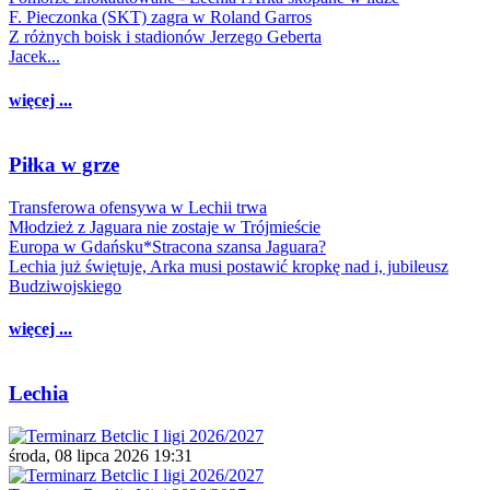
F. Pieczonka (SKT) zagra w Roland Garros
Z różnych boisk i stadionów Jerzego Geberta
Jacek...
więcej ...
Piłka w grze
Transferowa ofensywa w Lechii trwa
Młodzież z Jaguara nie zostaje w Trójmieście
Europa w Gdańsku*Stracona szansa Jaguara?
Lechia już świętuje, Arka musi postawić kropkę nad i, jubileusz
Budziwojskiego
więcej ...
Lechia
środa, 08 lipca 2026 19:31