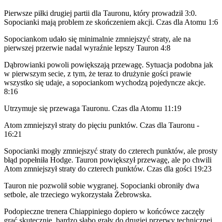
Pierwsze piłki drugiej partii dla Tauronu, który prowadził 3:0.
Sopocianki mają problem ze skończeniem akcji. Czas dla Atomu 1:6
Sopociankom udało się minimalnie zmniejszyć straty, ale na
pierwszej przerwie nadal wyraźnie lepszy Tauron 4:8
Dąbrowianki powoli powiększają przewagę. Sytuacja podobna jak
w pierwszym secie, z tym, że teraz to drużynie gości prawie
wszystko się udaje, a sopociankom wychodzą pojedyncze akcje.
8:16
Utrzymuje się przewaga Tauronu. Czas dla Atomu 11:19
Atom zmniejszył straty do pięciu punktów. Czas dla Tauronu -
16:21
Sopocianki mogły zmniejszyć straty do czterech punktów, ale prosty
błąd popełniła Hodge. Tauron powiększył przewagę, ale po chwili
Atom zmniejszył straty do czterech punktów. Czas dla gości 19:23
Tauron nie pozwolił sobie wygranej. Sopocianki obroniły dwa
setbole, ale trzeciego wykorzystała Żebrowska.
Podopieczne trenera Chiappiniego dopiero w końcówce zaczęły
grać skutecznie, bardzo słabo grały do drugiej przerwy technicznej.