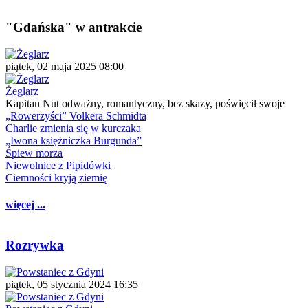
"Gdańska" w antrakcie
piątek, 02 maja 2025 08:00
Żeglarz
Kapitan Nut odważny, romantyczny, bez skazy, poświęcił swoje
„Rowerzyści” Volkera Schmidta
Charlie zmienia się w kurczaka
„Iwona księżniczka Burgunda”
Śpiew morza
Niewolnice z Pipidówki
Ciemności kryją ziemię
więcej ...
Rozrywka
piątek, 05 stycznia 2024 16:35