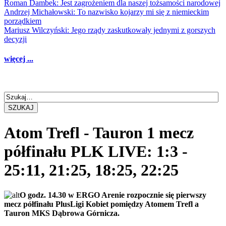
Roman Dambek: Jest zagrożeniem dla naszej tożsamości narodowej
Andrzej Michałowski: To nazwisko kojarzy mi się z niemieckim
porządkiem
Mariusz Wilczyński: Jego rządy zaskutkowały jednymi z gorszych
decyzji
więcej ...
SZUKAJ
Atom Trefl - Tauron 1 mecz
półfinału PLK LIVE: 1:3 -
25:11, 21:25, 18:25, 22:25
O godz. 14.30 w ERGO Arenie rozpocznie się pierwszy
mecz półfinału PlusLigi Kobiet pomiędzy Atomem Trefl a
Tauron MKS Dąbrowa Górnicza.