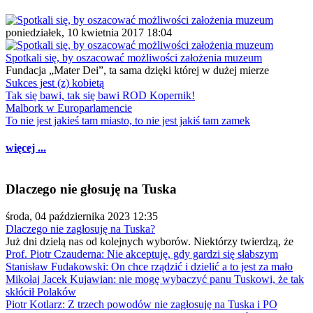
poniedziałek, 10 kwietnia 2017 18:04
Spotkali się, by oszacować możliwości założenia muzeum
Fundacja „Mater Dei”, ta sama dzięki której w dużej mierze
Sukces jest (z) kobietą
Tak się bawi, tak się bawi ROD Kopernik!
Malbork w Europarlamencie
To nie jest jakieś tam miasto, to nie jest jakiś tam zamek
więcej ...
Dlaczego nie głosuję na Tuska
środa, 04 października 2023 12:35
Dlaczego nie zagłosuję na Tuska?
Już dni dzielą nas od kolejnych wyborów. Niektórzy twierdzą, że
Prof. Piotr Czauderna: Nie akceptuję, gdy gardzi się słabszym
Stanisław Fudakowski: On chce rządzić i dzielić a to jest za mało
Mikołaj Jacek Kujawian: nie mogę wybaczyć panu Tuskowi, że tak
skłócił Polaków
Piotr Kotlarz: Z trzech powodów nie zagłosuję na Tuska i PO