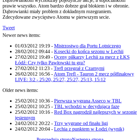
Dąbrowiankom wychodziły pojedyncze akcje, a sopociankom
prawie wszystko. Atom bardzo dobrze grał blokiem i w obronie.
Dąbrowianki miały problem z dokładnym rozegraniem.
Zdecydowane zwycięstwo Atomu w pierwszym secie.
Tweet
Newer news items:
01/03/2012 19:19
-
Mistrzostwo dla Portu Lotniczego
28/02/2012 09:44
-
Kosecki do końca sezonu w Lechii
27/02/2012 19:49
-
Oceny piłkarzy Lechii za mecz z ŁKS
Łódź: Czy tylko Pawłowski tu gra?
27/02/2012 11:23
-
Trefl przegrał z Czarnymi
26/02/2012 16:56
-
Atom Trefl - Tauron 2 mecz półfinałowy
LIVE: 3:2 - 25:20, 25:27, 25:27, 25:13, 15:12
Older news items:
25/02/2012 10:36
-
Pierwsza wygrana Asseco w TBL
25/02/2012 10:25
-
TBL wchodzi w decydującą fazę
25/02/2012 10:16
-
Red Box nagrodził najlepszych w sezonie
jesiennym
24/02/2012 20:22
-
Trzy wygrane od finału ligi
24/02/2012 20:04
-
Lechia z punktem w Łodzi (wynik)
Poprzednia strona
Następna strona