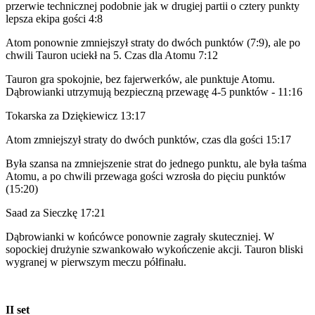
przerwie technicznej podobnie jak w drugiej partii o cztery punkty
lepsza ekipa gości 4:8
Atom ponownie zmniejszył straty do dwóch punktów (7:9), ale po
chwili Tauron uciekł na 5. Czas dla Atomu 7:12
Tauron gra spokojnie, bez fajerwerków, ale punktuje Atomu.
Dąbrowianki utrzymują bezpieczną przewagę 4-5 punktów - 11:16
Tokarska za Dziękiewicz 13:17
Atom zmniejszył straty do dwóch punktów, czas dla gości 15:17
Była szansa na zmniejszenie strat do jednego punktu, ale była taśma
Atomu, a po chwili przewaga gości wzrosła do pięciu punktów
(15:20)
Saad za Sieczkę 17:21
Dąbrowianki w końcówce ponownie zagrały skuteczniej. W
sopockiej drużynie szwankowało wykończenie akcji. Tauron bliski
wygranej w pierwszym meczu półfinału.
II set