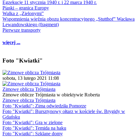
Egzekucje 11 stycznia 1940 r. i 22 marca 1940 r.
Piaski – granica Europy
Walka z „Zielonymi”
Wspomnienia więźnia obozu koncentracyjnego „Stutthof” Wacława
Lewandowskiego (fragment)
Pierwsze transporty
więcej ...
Foto "Kwiatki"
sobota, 13 lutego 2021 11:08
Zimowe oblicza Trójmiasta
Zimowe oblicze Trójmiasta w obiektywie Roberta
Zimowe oblicza Trójmiasta
Foto "Kwiatki": Zima odwiedziła Pomorze
Foto "Kwiatki": Bursztynowy ołtarz w kościele św. Brygidy w
Gdańsku
Foto "Kwiatki": Gra w zielone
Foto "Kwiatki": Temida na haku
Foto "Kwiatki": Szklane domy