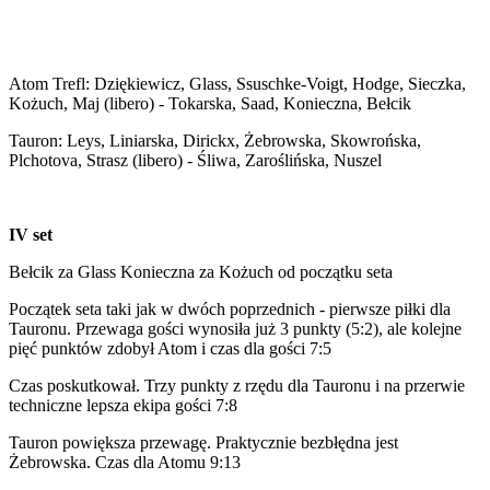
Atom Trefl: Dziękiewicz, Glass, Ssuschke-Voigt, Hodge, Sieczka,
Kożuch, Maj (libero) - Tokarska, Saad, Konieczna, Bełcik
Tauron: Leys, Liniarska, Dirickx, Żebrowska, Skowrońska,
Plchotova, Strasz (libero) - Śliwa, Zaroślińska, Nuszel
IV set
Bełcik za Glass Konieczna za Kożuch od początku seta
Początek seta taki jak w dwóch poprzednich - pierwsze piłki dla
Tauronu. Przewaga gości wynosiła już 3 punkty (5:2), ale kolejne
pięć punktów zdobył Atom i czas dla gości 7:5
Czas poskutkował. Trzy punkty z rzędu dla Tauronu i na przerwie
techniczne lepsza ekipa gości 7:8
Tauron powiększa przewagę. Praktycznie bezbłędna jest
Żebrowska. Czas dla Atomu 9:13