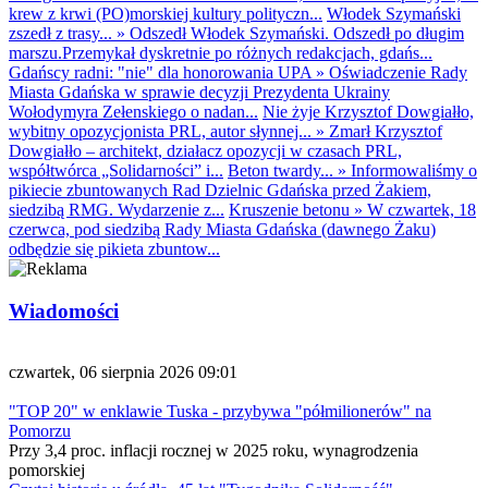
krew z krwi (PO)morskiej kultury polityczn...
Włodek Szymański
zszedł z trasy...
»
Odszedł Włodek Szymański. Odszedł po długim
marszu.Przemykał dyskretnie po różnych redakcjach, gdańs...
Gdańscy radni: "nie" dla honorowania UPA
»
Oświadczenie Rady
Miasta Gdańska w sprawie decyzji Prezydenta Ukrainy
Wołodymyra Zełenskiego o nadan...
Nie żyje Krzysztof Dowgiałło,
wybitny opozycjonista PRL, autor słynnej...
»
Zmarł Krzysztof
Dowgiałło – architekt, działacz opozycji w czasach PRL,
współtwórca „Solidarności” i...
Beton twardy...
»
Informowaliśmy o
pikiecie zbuntowanych Rad Dzielnic Gdańska przed Żakiem,
siedzibą RMG. Wydarzenie z...
Kruszenie betonu
»
W czwartek, 18
czerwca, pod siedzibą Rady Miasta Gdańska (dawnego Żaku)
odbędzie się pikieta zbuntow...
Wiadomości
czwartek, 06 sierpnia 2026 09:01
"TOP 20" w enklawie Tuska - przybywa "półmilionerów" na
Pomorzu
Przy 3,4 proc. inflacji rocznej w 2025 roku, wynagrodzenia
pomorskiej