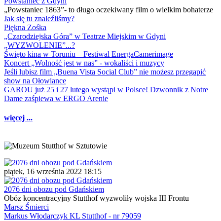
Powstaniec z Gdyni
„Powstaniec 1863”- to długo oczekiwany film o wielkim bohaterze
Jak się tu znaleźliśmy?
Piękna Zośka
„Czarodziejska Góra” w Teatrze Miejskim w Gdyni
„WYZWOLENIE”...?
Święto kina w Toruniu – Festiwal EnergaCamerimage
Koncert „Wolność jest w nas” - wokaliści i muzycy
Jeśli lubisz film „Buena Vista Social Club” nie możesz przegapić
show na Ołowiance
GAROU już 25 i 27 lutego wystąpi w Polsce! Dzwonnik z Notre
Dame zaśpiewa w ERGO Arenie
więcej ...
piątek, 16 września 2022 18:15
2076 dni obozu pod Gdańskiem
Obóz koncentracyjny Stutthof wyzwoliły wojska III Frontu
Marsz Śmierci
Markus Włodarczyk KL Stutthof - nr 79059