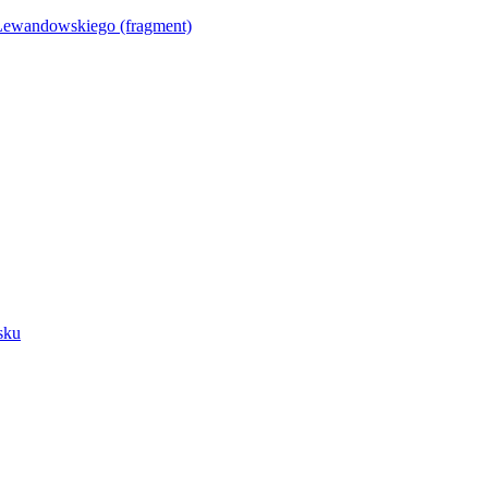
Lewandowskiego (fragment)
sku