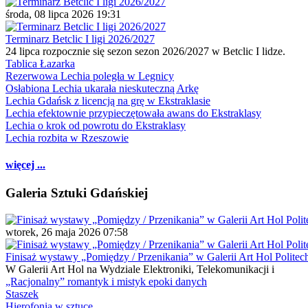
środa, 08 lipca 2026 19:31
Terminarz Betclic I ligi 2026/2027
24 lipca rozpocznie się sezon sezon 2026/2027 w Betclic I lidze.
Tablica Łazarka
Rezerwowa Lechia poległa w Legnicy
Osłabiona Lechia ukarała nieskuteczną Arkę
Lechia Gdańsk z licencją na grę w Ekstraklasie
Lechia efektownie przypieczętowała awans do Ekstraklasy
Lechia o krok od powrotu do Ekstraklasy
Lechia rozbita w Rzeszowie
więcej ...
Galeria Sztuki Gdańskiej
wtorek, 26 maja 2026 07:58
Finisaż wystawy „Pomiędzy / Przenikania” w Galerii Art Hol Politec
W Galerii Art Hol na Wydziale Elektroniki, Telekomunikacji i
„Racjonalny” romantyk i mistyk epoki danych
Staszek
Hierofonia w sztuce