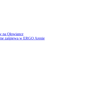
how na Ołowiance
Dame zaśpiewa w ERGO Arenie