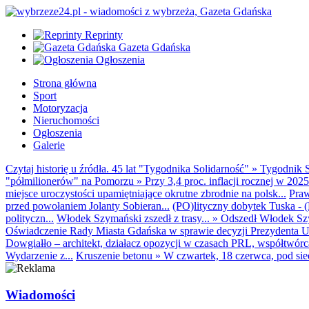
Reprinty
Gazeta Gdańska
Ogłoszenia
Strona główna
Sport
Motoryzacja
Nieruchomości
Ogłoszenia
Galerie
Czytaj historię u źródła. 45 lat "Tygodnika Solidarność"
»
Tygodnik S
"półmilionerów" na Pomorzu
»
Przy 3,4 proc. inflacji rocznej w 20
miejsce uroczystości upamiętniające okrutne zbrodnie na polsk...
Praw
przed powołaniem Jolanty Sobieran...
(PO)lityczny dobytek Tuska - (K
polityczn...
Włodek Szymański zszedł z trasy...
»
Odszedł Włodek Szy
Oświadczenie Rady Miasta Gdańska w sprawie decyzji Prezydenta U
Dowgiałło – architekt, działacz opozycji w czasach PRL, współtwórca 
Wydarzenie z...
Kruszenie betonu
»
W czwartek, 18 czerwca, pod sie
Wiadomości