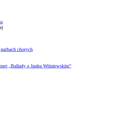
zu
ej
. garbach chorych
ynnej „Ballady o Janku Wiśniewskim”