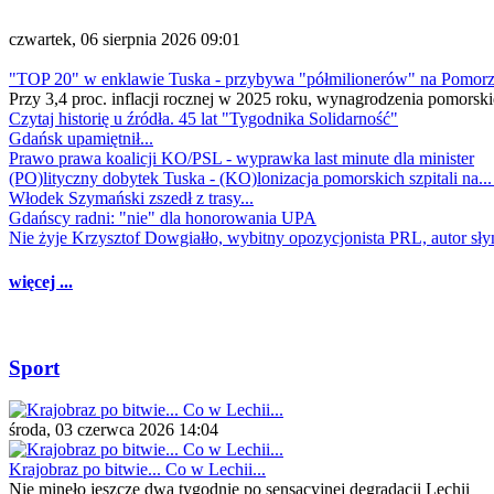
czwartek, 06 sierpnia 2026 09:01
"TOP 20" w enklawie Tuska - przybywa "półmilionerów" na Pomor
Przy 3,4 proc. inflacji rocznej w 2025 roku, wynagrodzenia pomorski
Czytaj historię u źródła. 45 lat "Tygodnika Solidarność"
Gdańsk upamiętnił...
Prawo prawa koalicji KO/PSL - wyprawka last minute dla minister
(PO)lityczny dobytek Tuska - (KO)lonizacja pomorskich szpitali na..
Włodek Szymański zszedł z trasy...
Gdańscy radni: "nie" dla honorowania UPA
Nie żyje Krzysztof Dowgiałło, wybitny opozycjonista PRL, autor sł
więcej ...
Sport
środa, 03 czerwca 2026 14:04
Krajobraz po bitwie... Co w Lechii...
Nie minęło jeszcze dwa tygodnie po sensacyjnej degradacji Lechii