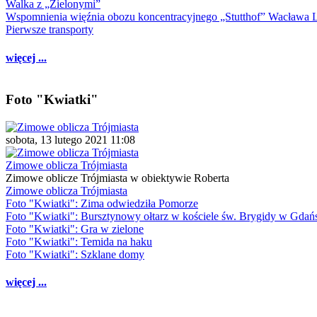
Walka z „Zielonymi”
Wspomnienia więźnia obozu koncentracyjnego „Stutthof” Wacława 
Pierwsze transporty
więcej ...
Foto "Kwiatki"
sobota, 13 lutego 2021 11:08
Zimowe oblicza Trójmiasta
Zimowe oblicze Trójmiasta w obiektywie Roberta
Zimowe oblicza Trójmiasta
Foto "Kwiatki": Zima odwiedziła Pomorze
Foto "Kwiatki": Bursztynowy ołtarz w kościele św. Brygidy w Gdań
Foto "Kwiatki": Gra w zielone
Foto "Kwiatki": Temida na haku
Foto "Kwiatki": Szklane domy
więcej ...