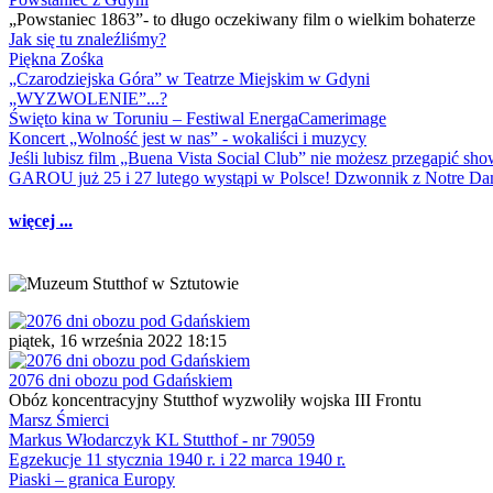
„Powstaniec 1863”- to długo oczekiwany film o wielkim bohaterze
Jak się tu znaleźliśmy?
Piękna Zośka
„Czarodziejska Góra” w Teatrze Miejskim w Gdyni
„WYZWOLENIE”...?
Święto kina w Toruniu – Festiwal EnergaCamerimage
Koncert „Wolność jest w nas” - wokaliści i muzycy
Jeśli lubisz film „Buena Vista Social Club” nie możesz przegapić s
GAROU już 25 i 27 lutego wystąpi w Polsce! Dzwonnik z Notre 
więcej ...
piątek, 16 września 2022 18:15
2076 dni obozu pod Gdańskiem
Obóz koncentracyjny Stutthof wyzwoliły wojska III Frontu
Marsz Śmierci
Markus Włodarczyk KL Stutthof - nr 79059
Egzekucje 11 stycznia 1940 r. i 22 marca 1940 r.
Piaski – granica Europy