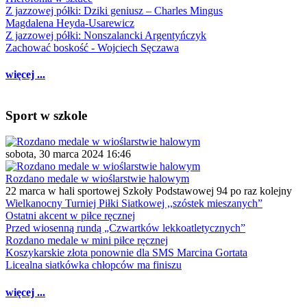
Z jazzowej półki: Dziki geniusz – Charles Mingus
Magdalena Heyda-Usarewicz
Z jazzowej półki: Nonszalancki Argentyńczyk
Zachować boskość - Wojciech Sęczawa
więcej ...
Sport w szkole
sobota, 30 marca 2024 16:46
Rozdano medale w wioślarstwie halowym
22 marca w hali sportowej Szkoły Podstawowej 94 po raz kolejny
Wielkanocny Turniej Piłki Siatkowej ,,szóstek mieszanych”
Ostatni akcent w piłce ręcznej
Przed wiosenną rundą „Czwartków lekkoatletycznych”
Rozdano medale w mini piłce ręcznej
Koszykarskie złota ponownie dla SMS Marcina Gortata
Licealna siatkówka chłopców ma finiszu
więcej ...