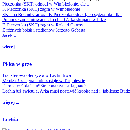
Pieczonka (SKT) odpadł w Wimbledonie, ale...
F. Pieczonka (SKT) zagra w Wimbledonie
SKT na Roland Garros - F. Pieczonka odpadł, bo sędzia ukradł...
Pomorze znokautowane - Lechia i Arka skopane w lidze
F. Pieczonka (SKT) zagra w Roland Garros
Z różnych boisk i stadionów Jerzego Geberta
Jacek...
więcej ...
Piłka w grze
Transferowa ofensywa w Lechii trwa
Młodzież z Jaguara nie zostaje w Trójmieście
Europa w Gdańsku*Stracona szansa Jaguara?
Lechia już świętuje, Arka musi postawić kropkę nad i, jubileusz Bud
więcej ...
Lechia