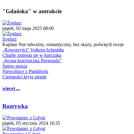
"Gdańska" w antrakcie
piątek, 02 maja 2025 08:00
Żeglarz
Kapitan Nut odważny, romantyczny, bez skazy, poświęcił swoje
„Rowerzyści” Volkera Schmidta
Charlie zmienia się w kurczaka
„Iwona księżniczka Burgunda”
Śpiew morza
Niewolnice z Pipidówki
Ciemności kryją ziemię
więcej ...
Rozrywka
piątek, 05 stycznia 2024 16:35
Powstaniec z Gdyni