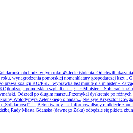
olidarność obchodzi w tym roku 45-lecie istnienia. Od chwili ukazania
25 roku, wynagrodzenia pomorskiej nomenklatury gospodarczej kszt...
G
o prawa koalicji KO/PSL - wyprawka last minute dla minister
»
Zarzą
O)lonizacja pomorskich szpitali na... g...
»
Minister J. Sobierańska-G
mański. Odszedł po długim marszu.Przemykał dyskretnie po różnych r
krainy Wołodymyra Zełenskiego o nadan...
Nie żyje Krzysztof Dowgiał
„Solidarności” i...
Beton twardy...
»
Informowaliśmy o pikiecie zbu
dzibą Rady Miasta Gdańska (dawnego Żaku) odbędzie się pikieta zbun