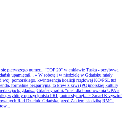
 się pierwszego numer...
"TOP 20" w enklawie Tuska - przybywa
dańsk upamiętnił...
»
W sobotę i w niedzielę w Gdańsku miały
d woj. pomorskiego, kwintesencja koalicji rządowej KO/PSL tuż
renda, formalnie bezpartyjna, to krew z krwi (PO)morskiej kultury
edakcjach, gdańs...
Gdańscy radni: "nie" dla honorowania UPA
»
ło, wybitny opozycjonista PRL, autor słynnej...
»
Zmarł Krzysztof
ntowanych Rad Dzielnic Gdańska przed Żakiem, siedzibą RMG.
tow...