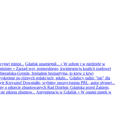
yjnej minist...
Gdańsk upamiętnił...
»
W sobotę i w niedzielę w
inister
»
Zarząd woj. pomorskiego, kwintesencja koalicji rządowej
obierańska-Grenda, formalnie bezpartyjna, to krew z krwi
kretnie po różnych redakcjach, gdańs...
Gdańscy radni: "nie" dla
yje Krzysztof Dowgiałło, wybitny opozycjonista PRL, autor słynnej...
my o pikiecie zbuntowanych Rad Dzielnic Gdańska przed Żakiem,
ię pikieta zbuntow...
Antymigracja w Gdańsk
»
W ostatni piątek w