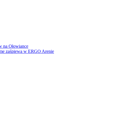
how na Ołowiance
Dame zaśpiewa w ERGO Arenie