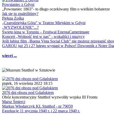
Powstaniec z Gdyni
„Powstaniec 1863”- to długo oczekiwany film o wielkim bohaterze
Jak się tu znaleźliśmy?
Piękna Zośka
„Czarodziejska Góra” w Teatrze Miejskim w Gdyni
„WYZWOLENIE”...?
Święto kina w Toruniu – Festiwal EnergaCamerimage
Koncert „Wolność jest w nas” - wokaliści i muzycy
Jeśli lubisz film „Buena Vista Social Club” nie możesz przegapić s
GAROU już 25 i 27 lutego wystąpi w Polsce! Dzwonnik z Notre 
więcej ...
piątek, 16 września 2022 18:15
2076 dni obozu pod Gdańskiem
Obóz koncentracyjny Stutthof wyzwoliły wojska III Frontu
Marsz Śmierci
Markus Włodarczyk KL Stutthof - nr 79059
Egzekucje 11 stycznia 1940 r. i 22 marca 1940 r.