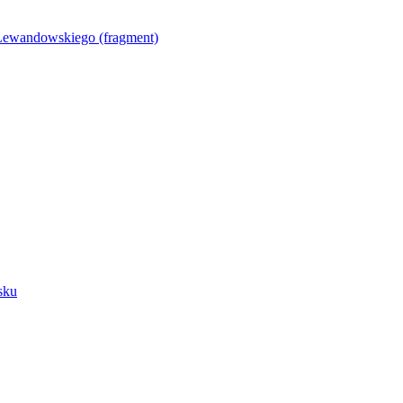
Lewandowskiego (fragment)
sku