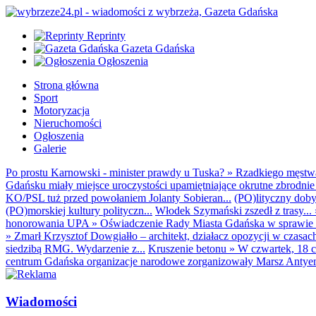
Reprinty
Gazeta Gdańska
Ogłoszenia
Strona główna
Sport
Motoryzacja
Nieruchomości
Ogłoszenia
Galerie
Po prostu Karnowski - minister prawdy u Tuska?
»
Rzadkiego męstwa 
Gdańsku miały miejsce uroczystości upamiętniające okrutne zbrodnie 
KO/PSL tuż przed powołaniem Jolanty Sobieran...
(PO)lityczny dobyt
(PO)morskiej kultury polityczn...
Włodek Szymański zszedł z trasy...
honorowania UPA
»
Oświadczenie Rady Miasta Gdańska w sprawie d
»
Zmarł Krzysztof Dowgiałło – architekt, działacz opozycji w czasac
siedzibą RMG. Wydarzenie z...
Kruszenie betonu
»
W czwartek, 18 c
centrum Gdańska organizacje narodowe zorganizowały Marsz Antyem
Wiadomości