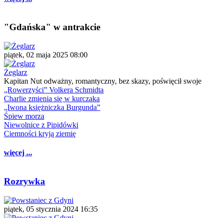
"Gdańska" w antrakcie
piątek, 02 maja 2025 08:00
Żeglarz
Kapitan Nut odważny, romantyczny, bez skazy, poświęcił swoje
„Rowerzyści” Volkera Schmidta
Charlie zmienia się w kurczaka
„Iwona księżniczka Burgunda”
Śpiew morza
Niewolnice z Pipidówki
Ciemności kryją ziemię
więcej ...
Rozrywka
piątek, 05 stycznia 2024 16:35