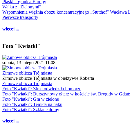
Piaski – granica Europy
Walka z „Zielonymi”
Wspomnienia więźnia obozu koncentracyjnego „Stutthof” Wacława 
Pierwsze transporty
więcej ...
Foto "Kwiatki"
sobota, 13 lutego 2021 11:08
Zimowe oblicza Trójmiasta
Zimowe oblicze Trójmiasta w obiektywie Roberta
Zimowe oblicza Trójmiasta
Foto "Kwiatki": Zima odwiedziła Pomorze
Foto "Kwiatki": Bursztynowy ołtarz w kościele św. Brygidy w Gdań
Foto "Kwiatki": Gra w zielone
Foto "Kwiatki": Temida na haku
Foto "Kwiatki": Szklane domy
więcej ...