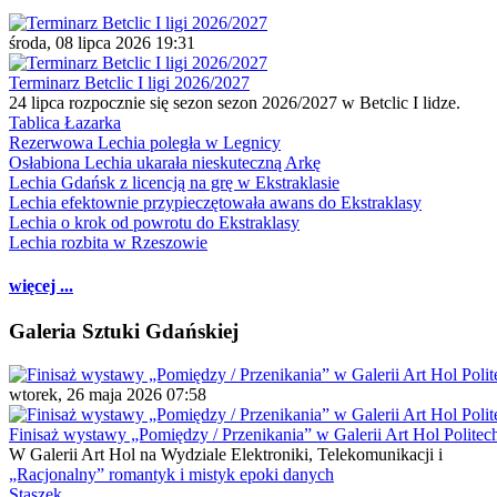
środa, 08 lipca 2026 19:31
Terminarz Betclic I ligi 2026/2027
24 lipca rozpocznie się sezon sezon 2026/2027 w Betclic I lidze.
Tablica Łazarka
Rezerwowa Lechia poległa w Legnicy
Osłabiona Lechia ukarała nieskuteczną Arkę
Lechia Gdańsk z licencją na grę w Ekstraklasie
Lechia efektownie przypieczętowała awans do Ekstraklasy
Lechia o krok od powrotu do Ekstraklasy
Lechia rozbita w Rzeszowie
więcej ...
Galeria Sztuki Gdańskiej
wtorek, 26 maja 2026 07:58
Finisaż wystawy „Pomiędzy / Przenikania” w Galerii Art Hol Politec
W Galerii Art Hol na Wydziale Elektroniki, Telekomunikacji i
„Racjonalny” romantyk i mistyk epoki danych
Staszek