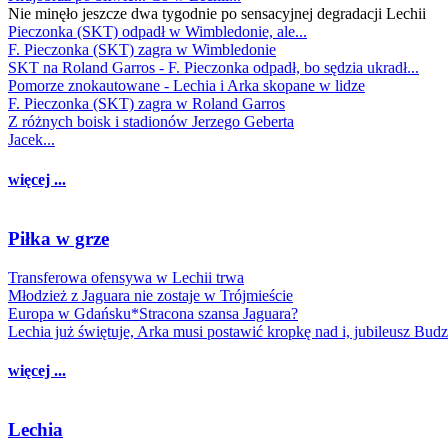
Nie minęło jeszcze dwa tygodnie po sensacyjnej degradacji Lechii
Pieczonka (SKT) odpadł w Wimbledonie, ale...
F. Pieczonka (SKT) zagra w Wimbledonie
SKT na Roland Garros - F. Pieczonka odpadł, bo sędzia ukradł...
Pomorze znokautowane - Lechia i Arka skopane w lidze
F. Pieczonka (SKT) zagra w Roland Garros
Z różnych boisk i stadionów Jerzego Geberta
Jacek...
więcej ...
Piłka w grze
Transferowa ofensywa w Lechii trwa
Młodzież z Jaguara nie zostaje w Trójmieście
Europa w Gdańsku*Stracona szansa Jaguara?
Lechia już świętuje, Arka musi postawić kropkę nad i, jubileusz Bud
więcej ...
Lechia