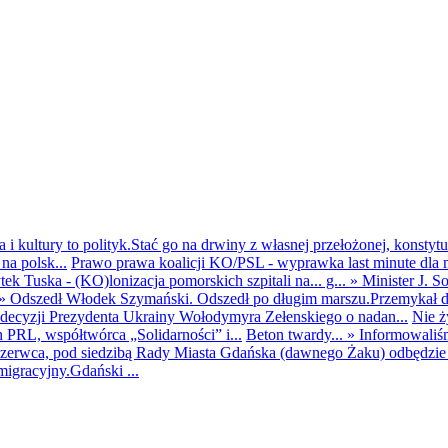
i kultury to polityk.Stać go na drwiny z własnej przełożonej, konstytuc
na polsk...
Prawo prawa koalicji KO/PSL - wyprawka last minute dla m
ek Tuska - (KO)lonizacja pomorskich szpitali na... g...
»
Minister J. S
»
Odszedł Włodek Szymański. Odszedł po długim marszu.Przemykał dys
ecyzji Prezydenta Ukrainy Wołodymyra Zełenskiego o nadan...
Nie ż
h PRL, współtwórca „Solidarności” i...
Beton twardy...
»
Informowaliś
zerwca, pod siedzibą Rady Miasta Gdańska (dawnego Żaku) odbędzie s
igracyjny.Gdański ...