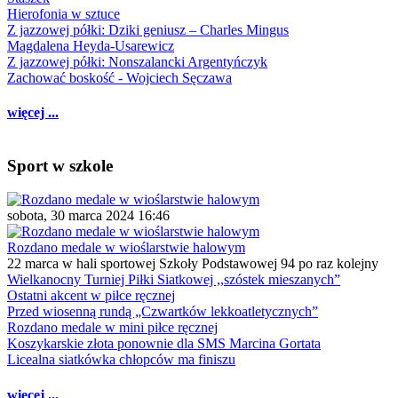
Hierofonia w sztuce
Z jazzowej półki: Dziki geniusz – Charles Mingus
Magdalena Heyda-Usarewicz
Z jazzowej półki: Nonszalancki Argentyńczyk
Zachować boskość - Wojciech Sęczawa
więcej ...
Sport w szkole
sobota, 30 marca 2024 16:46
Rozdano medale w wioślarstwie halowym
22 marca w hali sportowej Szkoły Podstawowej 94 po raz kolejny
Wielkanocny Turniej Piłki Siatkowej ,,szóstek mieszanych”
Ostatni akcent w piłce ręcznej
Przed wiosenną rundą „Czwartków lekkoatletycznych”
Rozdano medale w mini piłce ręcznej
Koszykarskie złota ponownie dla SMS Marcina Gortata
Licealna siatkówka chłopców ma finiszu
więcej ...