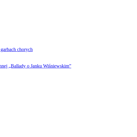
. garbach chorych
ynnej „Ballady o Janku Wiśniewskim”