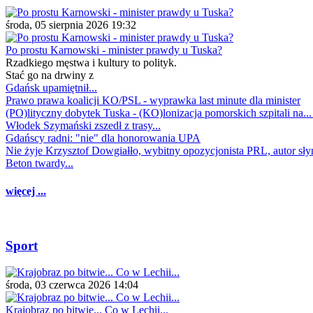
środa, 05 sierpnia 2026 19:32
Po prostu Karnowski - minister prawdy u Tuska?
Rzadkiego męstwa i kultury to polityk.
Stać go na drwiny z
Gdańsk upamiętnił...
Prawo prawa koalicji KO/PSL - wyprawka last minute dla minister
(PO)lityczny dobytek Tuska - (KO)lonizacja pomorskich szpitali na..
Włodek Szymański zszedł z trasy...
Gdańscy radni: "nie" dla honorowania UPA
Nie żyje Krzysztof Dowgiałło, wybitny opozycjonista PRL, autor sł
Beton twardy...
więcej ...
Sport
środa, 03 czerwca 2026 14:04
Krajobraz po bitwie... Co w Lechii...