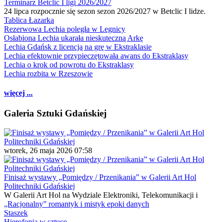
Terminarz Betclic I ligi 2026/2027
24 lipca rozpocznie się sezon sezon 2026/2027 w Betclic I lidze.
Tablica Łazarka
Rezerwowa Lechia poległa w Legnicy
Osłabiona Lechia ukarała nieskuteczną Arkę
Lechia Gdańsk z licencją na grę w Ekstraklasie
Lechia efektownie przypieczętowała awans do Ekstraklasy
Lechia o krok od powrotu do Ekstraklasy
Lechia rozbita w Rzeszowie
więcej ...
Galeria Sztuki Gdańskiej
wtorek, 26 maja 2026 07:58
Finisaż wystawy „Pomiędzy / Przenikania” w Galerii Art Hol
Politechniki Gdańskiej
W Galerii Art Hol na Wydziale Elektroniki, Telekomunikacji i
„Racjonalny” romantyk i mistyk epoki danych
Staszek
Hierofonia w sztuce