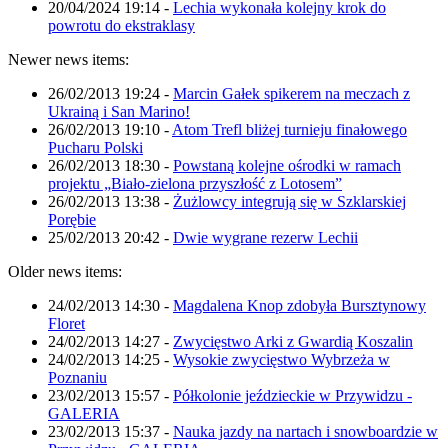
20/04/2024 19:14
-
Lechia wykonała kolejny krok do
powrotu do ekstraklasy
Newer news items:
26/02/2013 19:24
-
Marcin Gałek spikerem na meczach z
Ukrainą i San Marino!
26/02/2013 19:10
-
Atom Trefl bliżej turnieju finałowego
Pucharu Polski
26/02/2013 18:30
-
Powstaną kolejne ośrodki w ramach
projektu „Biało-zielona przyszłość z Lotosem”
26/02/2013 13:38
-
Żużlowcy integrują się w Szklarskiej
Porębie
25/02/2013 20:42
-
Dwie wygrane rezerw Lechii
Older news items:
24/02/2013 14:30
-
Magdalena Knop zdobyła Bursztynowy
Floret
24/02/2013 14:27
-
Zwycięstwo Arki z Gwardią Koszalin
24/02/2013 14:25
-
Wysokie zwycięstwo Wybrzeża w
Poznaniu
23/02/2013 15:57
-
Półkolonie jeździeckie w Przywidzu -
GALERIA
23/02/2013 15:37
-
Nauka jazdy na nartach i snowboardzie w