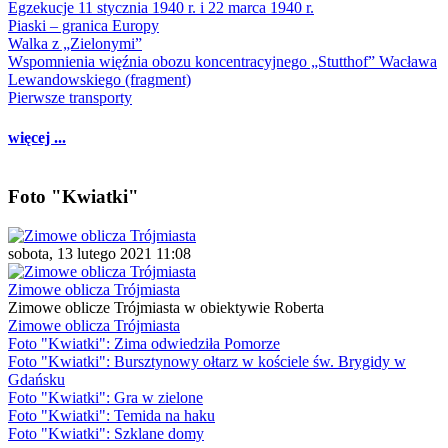
Egzekucje 11 stycznia 1940 r. i 22 marca 1940 r.
Piaski – granica Europy
Walka z „Zielonymi”
Wspomnienia więźnia obozu koncentracyjnego „Stutthof” Wacława
Lewandowskiego (fragment)
Pierwsze transporty
więcej ...
Foto "Kwiatki"
sobota, 13 lutego 2021 11:08
Zimowe oblicza Trójmiasta
Zimowe oblicze Trójmiasta w obiektywie Roberta
Zimowe oblicza Trójmiasta
Foto "Kwiatki": Zima odwiedziła Pomorze
Foto "Kwiatki": Bursztynowy ołtarz w kościele św. Brygidy w
Gdańsku
Foto "Kwiatki": Gra w zielone
Foto "Kwiatki": Temida na haku
Foto "Kwiatki": Szklane domy