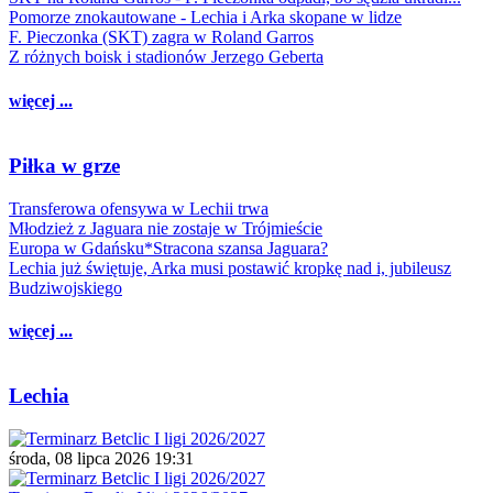
Pomorze znokautowane - Lechia i Arka skopane w lidze
F. Pieczonka (SKT) zagra w Roland Garros
Z różnych boisk i stadionów Jerzego Geberta
więcej ...
Piłka w grze
Transferowa ofensywa w Lechii trwa
Młodzież z Jaguara nie zostaje w Trójmieście
Europa w Gdańsku*Stracona szansa Jaguara?
Lechia już świętuje, Arka musi postawić kropkę nad i, jubileusz
Budziwojskiego
więcej ...
Lechia
środa, 08 lipca 2026 19:31