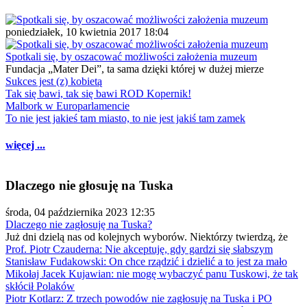
poniedziałek, 10 kwietnia 2017 18:04
Spotkali się, by oszacować możliwości założenia muzeum
Fundacja „Mater Dei”, ta sama dzięki której w dużej mierze
Sukces jest (z) kobietą
Tak się bawi, tak się bawi ROD Kopernik!
Malbork w Europarlamencie
To nie jest jakieś tam miasto, to nie jest jakiś tam zamek
więcej ...
Dlaczego nie głosuję na Tuska
środa, 04 października 2023 12:35
Dlaczego nie zagłosuję na Tuska?
Już dni dzielą nas od kolejnych wyborów. Niektórzy twierdzą, że
Prof. Piotr Czauderna: Nie akceptuję, gdy gardzi się słabszym
Stanisław Fudakowski: On chce rządzić i dzielić a to jest za mało
Mikołaj Jacek Kujawian: nie mogę wybaczyć panu Tuskowi, że tak
skłócił Polaków
Piotr Kotlarz: Z trzech powodów nie zagłosuję na Tuska i PO