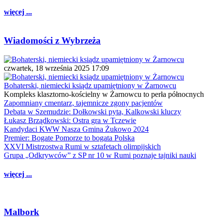
więcej ...
Wiadomości z Wybrzeża
czwartek, 18 września 2025 17:09
Bohaterski, niemiecki ksiądz upamiętniony w Żarnowcu
Kompleks klasztorno-kościelny w Żarnowcu to perła północnych
Zapomniany cmentarz, tajemnicze zgony pacjentów
Debata w Szemudzie: Dołkowski pyta, Kalkowski kluczy
Łukasz Brządkowski: Ostra gra w Tczewie
Kandydaci KWW Nasza Gmina Żukowo 2024
Premier: Bogate Pomorze to bogata Polska
XXVI Mistrzostwa Rumi w sztafetach olimpijskich
Grupa „Odkrywców” z SP nr 10 w Rumi poznaje tajniki nauki
więcej ...
Malbork