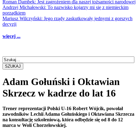
Roman Dambek: Jest zagrożeniem dla naszej tożsamości narodowej
Andrzej Michałowski: To nazwisko kojarzy mi się z niemieckim
porządkiem
Mariusz Wilczyński: Jego rządy zaskutkowały jednymi z gorszych
decyzji
więcej ...
SZUKAJ
Adam Gołuński i Oktawian
Skrzecz w kadrze do lat 16
Trener reprezentacji Polski U-16 Robert Wójcik, powołał
zawodników Lechii Adama Gołuńskiego i Oktawiana Skrzecza
na konsultację szkoleniową, która odbędzie się od 8 do 12
marca w Woli Chorzelowskiej.