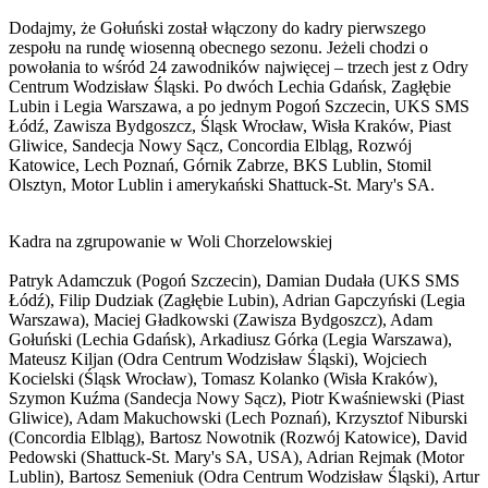
Dodajmy, że Gołuński został włączony do kadry pierwszego
zespołu na rundę wiosenną obecnego sezonu. Jeżeli chodzi o
powołania to wśród 24 zawodników najwięcej – trzech jest z Odry
Centrum Wodzisław Śląski. Po dwóch Lechia Gdańsk, Zagłębie
Lubin i Legia Warszawa, a po jednym Pogoń Szczecin, UKS SMS
Łódź, Zawisza Bydgoszcz, Śląsk Wrocław, Wisła Kraków, Piast
Gliwice, Sandecja Nowy Sącz, Concordia Elbląg, Rozwój
Katowice, Lech Poznań, Górnik Zabrze, BKS Lublin, Stomil
Olsztyn, Motor Lublin i amerykański Shattuck-St. Mary's SA.
Kadra na zgrupowanie w Woli Chorzelowskiej
Patryk Adamczuk (Pogoń Szczecin), Damian Dudała (UKS SMS
Łódź), Filip Dudziak (Zagłębie Lubin), Adrian Gapczyński (Legia
Warszawa), Maciej Gładkowski (Zawisza Bydgoszcz), Adam
Gołuński (Lechia Gdańsk), Arkadiusz Górka (Legia Warszawa),
Mateusz Kiljan (Odra Centrum Wodzisław Śląski), Wojciech
Kocielski (Śląsk Wrocław), Tomasz Kolanko (Wisła Kraków),
Szymon Kuźma (Sandecja Nowy Sącz), Piotr Kwaśniewski (Piast
Gliwice), Adam Makuchowski (Lech Poznań), Krzysztof Niburski
(Concordia Elbląg), Bartosz Nowotnik (Rozwój Katowice), David
Pedowski (Shattuck-St. Mary's SA, USA), Adrian Rejmak (Motor
Lublin), Bartosz Semeniuk (Odra Centrum Wodzisław Śląski), Artur