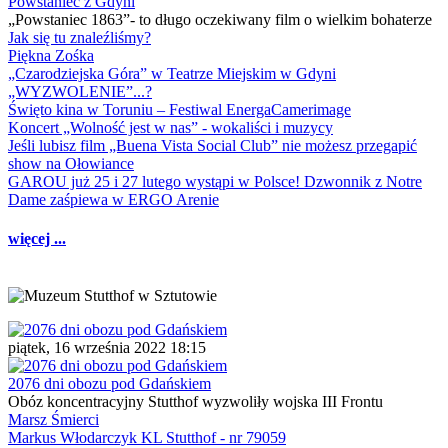
Powstaniec z Gdyni
„Powstaniec 1863”- to długo oczekiwany film o wielkim bohaterze
Jak się tu znaleźliśmy?
Piękna Zośka
„Czarodziejska Góra” w Teatrze Miejskim w Gdyni
„WYZWOLENIE”...?
Święto kina w Toruniu – Festiwal EnergaCamerimage
Koncert „Wolność jest w nas” - wokaliści i muzycy
Jeśli lubisz film „Buena Vista Social Club” nie możesz przegapić
show na Ołowiance
GAROU już 25 i 27 lutego wystąpi w Polsce! Dzwonnik z Notre
Dame zaśpiewa w ERGO Arenie
więcej ...
piątek, 16 września 2022 18:15
2076 dni obozu pod Gdańskiem
Obóz koncentracyjny Stutthof wyzwoliły wojska III Frontu
Marsz Śmierci
Markus Włodarczyk KL Stutthof - nr 79059