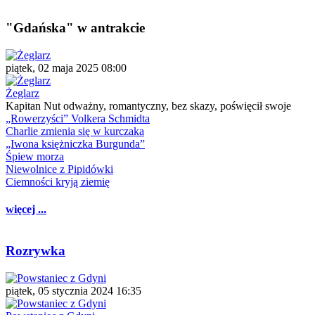
"Gdańska" w antrakcie
piątek, 02 maja 2025 08:00
Żeglarz
Kapitan Nut odważny, romantyczny, bez skazy, poświęcił swoje
„Rowerzyści” Volkera Schmidta
Charlie zmienia się w kurczaka
„Iwona księżniczka Burgunda”
Śpiew morza
Niewolnice z Pipidówki
Ciemności kryją ziemię
więcej ...
Rozrywka
piątek, 05 stycznia 2024 16:35