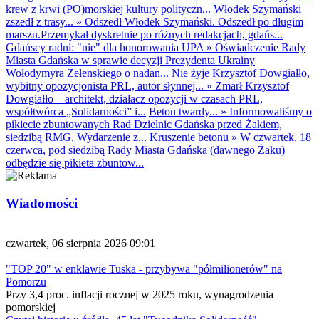
krew z krwi (PO)morskiej kultury polityczn...
Włodek Szymański
zszedł z trasy...
»
Odszedł Włodek Szymański. Odszedł po długim
marszu.Przemykał dyskretnie po różnych redakcjach, gdańs...
Gdańscy radni: "nie" dla honorowania UPA
»
Oświadczenie Rady
Miasta Gdańska w sprawie decyzji Prezydenta Ukrainy
Wołodymyra Zełenskiego o nadan...
Nie żyje Krzysztof Dowgiałło,
wybitny opozycjonista PRL, autor słynnej...
»
Zmarł Krzysztof
Dowgiałło – architekt, działacz opozycji w czasach PRL,
współtwórca „Solidarności” i...
Beton twardy...
»
Informowaliśmy o
pikiecie zbuntowanych Rad Dzielnic Gdańska przed Żakiem,
siedzibą RMG. Wydarzenie z...
Kruszenie betonu
»
W czwartek, 18
czerwca, pod siedzibą Rady Miasta Gdańska (dawnego Żaku)
odbędzie się pikieta zbuntow...
Wiadomości
czwartek, 06 sierpnia 2026 09:01
"TOP 20" w enklawie Tuska - przybywa "półmilionerów" na
Pomorzu
Przy 3,4 proc. inflacji rocznej w 2025 roku, wynagrodzenia
pomorskiej