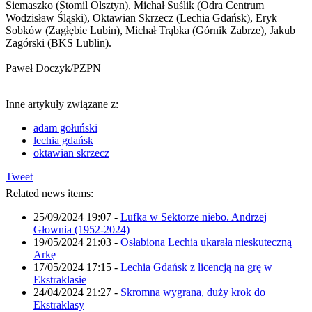
Siemaszko (Stomil Olsztyn), Michał Suślik (Odra Centrum
Wodzisław Śląski), Oktawian Skrzecz (Lechia Gdańsk), Eryk
Sobków (Zagłębie Lubin), Michał Trąbka (Górnik Zabrze), Jakub
Zagórski (BKS Lublin).
Paweł Doczyk/PZPN
Inne artykuły związane z:
adam gołuński
lechia gdańsk
oktawian skrzecz
Tweet
Related news items:
25/09/2024 19:07
-
Lufka w Sektorze niebo. Andrzej
Głownia (1952-2024)
19/05/2024 21:03
-
Osłabiona Lechia ukarała nieskuteczną
Arkę
17/05/2024 17:15
-
Lechia Gdańsk z licencją na grę w
Ekstraklasie
24/04/2024 21:27
-
Skromna wygrana, duży krok do
Ekstraklasy