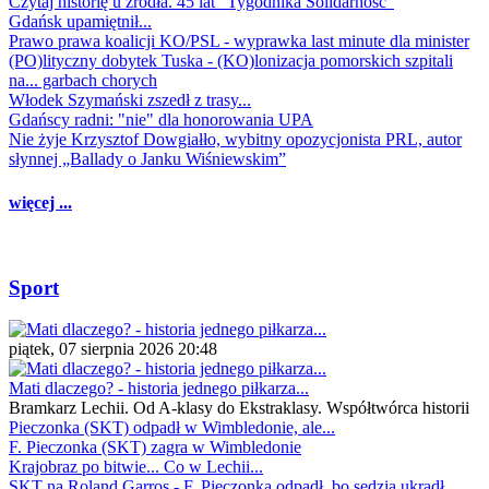
Czytaj historię u źródła. 45 lat "Tygodnika Solidarność"
Gdańsk upamiętnił...
Prawo prawa koalicji KO/PSL - wyprawka last minute dla minister
(PO)lityczny dobytek Tuska - (KO)lonizacja pomorskich szpitali
na... garbach chorych
Włodek Szymański zszedł z trasy...
Gdańscy radni: "nie" dla honorowania UPA
Nie żyje Krzysztof Dowgiałło, wybitny opozycjonista PRL, autor
słynnej „Ballady o Janku Wiśniewskim”
więcej ...
Sport
piątek, 07 sierpnia 2026 20:48
Mati dlaczego? - historia jednego piłkarza...
Bramkarz Lechii. Od A-klasy do Ekstraklasy. Współtwórca historii
Pieczonka (SKT) odpadł w Wimbledonie, ale...
F. Pieczonka (SKT) zagra w Wimbledonie
Krajobraz po bitwie... Co w Lechii...
SKT na Roland Garros - F. Pieczonka odpadł, bo sędzia ukradł...