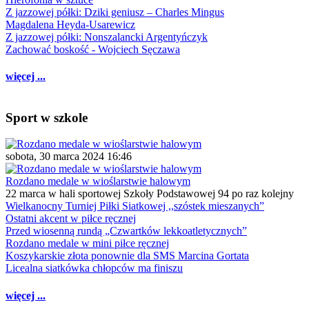
Z jazzowej półki: Dziki geniusz – Charles Mingus
Magdalena Heyda-Usarewicz
Z jazzowej półki: Nonszalancki Argentyńczyk
Zachować boskość - Wojciech Sęczawa
więcej ...
Sport w szkole
sobota, 30 marca 2024 16:46
Rozdano medale w wioślarstwie halowym
22 marca w hali sportowej Szkoły Podstawowej 94 po raz kolejny
Wielkanocny Turniej Piłki Siatkowej ,,szóstek mieszanych”
Ostatni akcent w piłce ręcznej
Przed wiosenną rundą „Czwartków lekkoatletycznych”
Rozdano medale w mini piłce ręcznej
Koszykarskie złota ponownie dla SMS Marcina Gortata
Licealna siatkówka chłopców ma finiszu
więcej ...