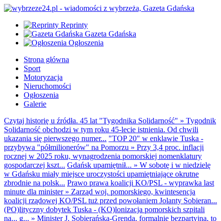
Reprinty
Gazeta Gdańska
Ogłoszenia
Strona główna
Sport
Motoryzacja
Nieruchomości
Ogłoszenia
Galerie
Czytaj historię u źródła. 45 lat "Tygodnika Solidarność"
»
Tygodnik
Solidarność obchodzi w tym roku 45-lecie istnienia. Od chwili
ukazania się pierwszego numer...
"TOP 20" w enklawie Tuska -
przybywa "półmilionerów" na Pomorzu
»
Przy 3,4 proc. inflacji
rocznej w 2025 roku, wynagrodzenia pomorskiej nomenklatury
gospodarczej kszt...
Gdańsk upamiętnił...
»
W sobotę i w niedzielę
w Gdańsku miały miejsce uroczystości upamiętniające okrutne
zbrodnie na polsk...
Prawo prawa koalicji KO/PSL - wyprawka last
minute dla minister
»
Zarząd woj. pomorskiego, kwintesencja
koalicji rządowej KO/PSL tuż przed powołaniem Jolanty Sobieran...
(PO)lityczny dobytek Tuska - (KO)lonizacja pomorskich szpitali
na... g...
»
Minister J. Sobierańska-Grenda, formalnie bezpartyjna, to