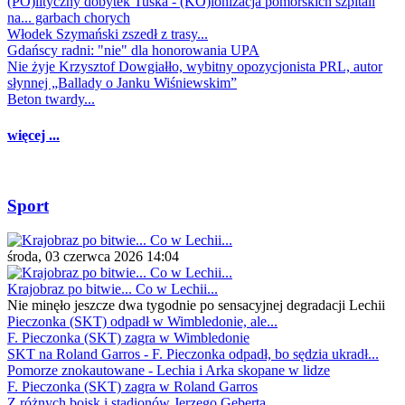
(PO)lityczny dobytek Tuska - (KO)lonizacja pomorskich szpitali
na... garbach chorych
Włodek Szymański zszedł z trasy...
Gdańscy radni: "nie" dla honorowania UPA
Nie żyje Krzysztof Dowgiałło, wybitny opozycjonista PRL, autor
słynnej „Ballady o Janku Wiśniewskim”
Beton twardy...
więcej ...
Sport
środa, 03 czerwca 2026 14:04
Krajobraz po bitwie... Co w Lechii...
Nie minęło jeszcze dwa tygodnie po sensacyjnej degradacji Lechii
Pieczonka (SKT) odpadł w Wimbledonie, ale...
F. Pieczonka (SKT) zagra w Wimbledonie
SKT na Roland Garros - F. Pieczonka odpadł, bo sędzia ukradł...
Pomorze znokautowane - Lechia i Arka skopane w lidze
F. Pieczonka (SKT) zagra w Roland Garros
Z różnych boisk i stadionów Jerzego Geberta