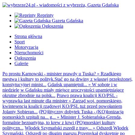
Reprinty
Gazeta Gdańska
Ogłoszenia
Strona główna
Sport
Motoryzacja
Nieruchomości
Ogłoszenia
Galerie
Po prostu Karnowski - minister prawdy u Tuska?
»
Rzadkiego
męstwa i kultury to polityk.Stać go na drwiny z własnej przełożonej,
konstytucyjnej minist...
Gdańsk upamiętnił...
»
W sobotę i w
niedzielę w Gdańsku miały miejsce uroczystości upamiętniające
okrutne zbrodnie na polsk...
Prawo prawa koalicji KO/PSL -
wyprawka last minute dla minister
»
Zarząd woj. pomorskiego,
kwintesencja koalicji rządowej KO/PSL tuż przed powołaniem
Jolanty Sobieran...
(PO)lityczny dobytek Tuska - (KO)lonizacja
pomorskich szpitali na... g...
»
Minister J. Sobierańska-Grenda,
formalnie bezpartyjna, to krew z krwi (PO)morskiej kultury
polityczn...
Włodek Szymański zszedł z trasy...
»
Odszedł Włodek
Szymański. Odszedł po długim marszu.Przemykał dyskretnie po