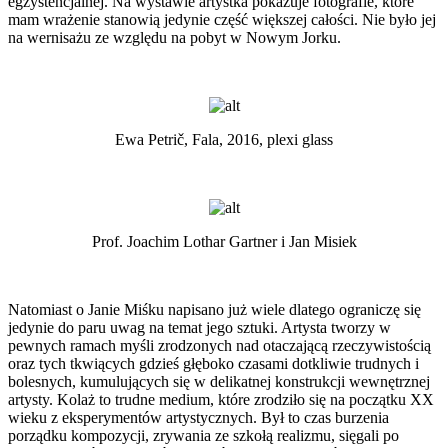
egzystencjalnej. Na wystawie artystka pokazuje fotografie, które
mam wrażenie stanowią jedynie część większej całości. Nie było jej
na wernisażu ze względu na pobyt w Nowym Jorku.
Ewa Petrič, Fala, 2016, plexi glass
Prof. Joachim Lothar Gartner i Jan Misiek
Natomiast o Janie Miśku napisano już wiele dlatego ograniczę się
jedynie do paru uwag na temat jego sztuki. Artysta tworzy w
pewnych ramach myśli zrodzonych nad otaczającą rzeczywistością
oraz tych tkwiących gdzieś głęboko czasami dotkliwie trudnych i
bolesnych, kumulujących się w delikatnej konstrukcji wewnętrznej
artysty. Kolaż to trudne medium, które zrodziło się na początku XX
wieku z eksperymentów artystycznych. Był to czas burzenia
porządku kompozycji, zrywania ze szkołą realizmu, sięgali po