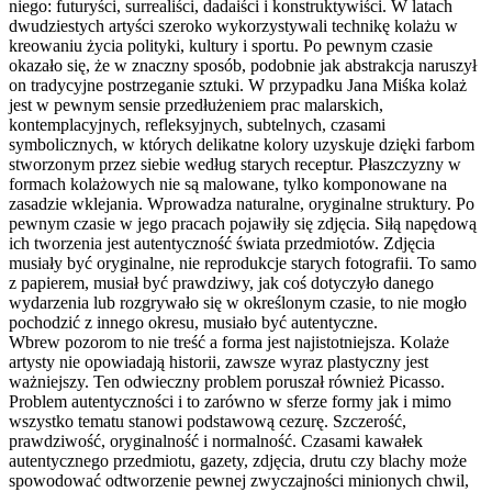
niego: futuryści, surrealiści, dadaiści i konstruktywiści. W latach
dwudziestych artyści szeroko wykorzystywali technikę kolażu w
kreowaniu życia polityki, kultury i sportu. Po pewnym czasie
okazało się, że w znaczny sposób, podobnie jak abstrakcja naruszył
on tradycyjne postrzeganie sztuki. W przypadku Jana Miśka kolaż
jest w pewnym sensie przedłużeniem prac malarskich,
kontemplacyjnych, refleksyjnych, subtelnych, czasami
symbolicznych, w których delikatne kolory uzyskuje dzięki farbom
stworzonym przez siebie według starych receptur. Płaszczyzny w
formach kolażowych nie są malowane, tylko komponowane na
zasadzie wklejania. Wprowadza naturalne, oryginalne struktury. Po
pewnym czasie w jego pracach pojawiły się zdjęcia. Siłą napędową
ich tworzenia jest autentyczność świata przedmiotów. Zdjęcia
musiały być oryginalne, nie reprodukcje starych fotografii. To samo
z papierem, musiał być prawdziwy, jak coś dotyczyło danego
wydarzenia lub rozgrywało się w określonym czasie, to nie mogło
pochodzić z innego okresu, musiało być autentyczne.
Wbrew pozorom to nie treść a forma jest najistotniejsza. Kolaże
artysty nie opowiadają historii, zawsze wyraz plastyczny jest
ważniejszy. Ten odwieczny problem poruszał również Picasso.
Problem autentyczności i to zarówno w sferze formy jak i mimo
wszystko tematu stanowi podstawową cezurę. Szczerość,
prawdziwość, oryginalność i normalność. Czasami kawałek
autentycznego przedmiotu, gazety, zdjęcia, drutu czy blachy może
spowodować odtworzenie pewnej zwyczajności minionych chwil,