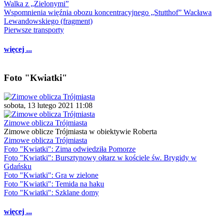
Walka z „Zielonymi”
Wspomnienia więźnia obozu koncentracyjnego „Stutthof” Wacława
Lewandowskiego (fragment)
Pierwsze transporty
więcej ...
Foto "Kwiatki"
sobota, 13 lutego 2021 11:08
Zimowe oblicza Trójmiasta
Zimowe oblicze Trójmiasta w obiektywie Roberta
Zimowe oblicza Trójmiasta
Foto "Kwiatki": Zima odwiedziła Pomorze
Foto "Kwiatki": Bursztynowy ołtarz w kościele św. Brygidy w
Gdańsku
Foto "Kwiatki": Gra w zielone
Foto "Kwiatki": Temida na haku
Foto "Kwiatki": Szklane domy
więcej ...