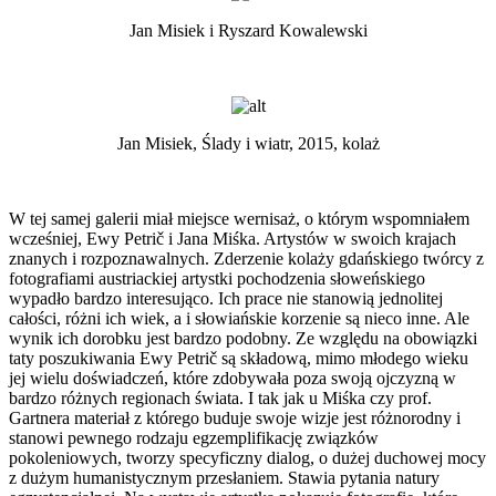
Jan Misiek i Ryszard Kowalewski
Jan Misiek, Ślady i wiatr, 2015, kolaż
W tej samej galerii miał miejsce wernisaż, o którym wspomniałem
wcześniej, Ewy Petrič i Jana Miśka. Artystów w swoich krajach
znanych i rozpoznawalnych. Zderzenie kolaży gdańskiego twórcy z
fotografiami austriackiej artystki pochodzenia słoweńskiego
wypadło bardzo interesująco. Ich prace nie stanowią jednolitej
całości, różni ich wiek, a i słowiańskie korzenie są nieco inne. Ale
wynik ich dorobku jest bardzo podobny. Ze względu na obowiązki
taty poszukiwania Ewy Petrič są składową, mimo młodego wieku
jej wielu doświadczeń, które zdobywała poza swoją ojczyzną w
bardzo różnych regionach świata. I tak jak u Miśka czy prof.
Gartnera materiał z którego buduje swoje wizje jest różnorodny i
stanowi pewnego rodzaju egzemplifikację związków
pokoleniowych, tworzy specyficzny dialog, o dużej duchowej mocy
z dużym humanistycznym przesłaniem. Stawia pytania natury