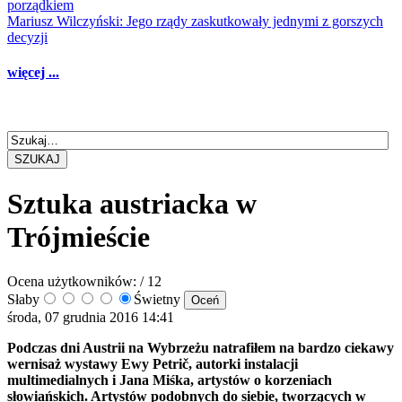
porządkiem
Mariusz Wilczyński: Jego rządy zaskutkowały jednymi z gorszych
decyzji
więcej ...
SZUKAJ
Sztuka austriacka w
Trójmieście
Ocena użytkowników:
/ 12
Słaby
Świetny
środa, 07 grudnia 2016 14:41
Podczas dni Austrii na Wybrzeżu natrafiłem na bardzo ciekawy
wernisaż wystawy Ewy Petrič, autorki instalacji
multimedialnych i Jana Miśka, artystów o korzeniach
słowiańskich. Artystów podobnych do siebie, tworzących w