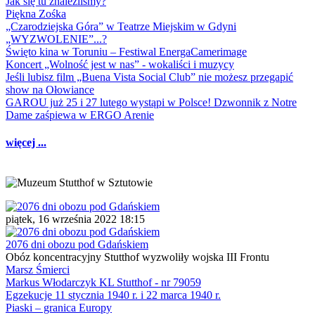
Jak się tu znaleźliśmy?
Piękna Zośka
„Czarodziejska Góra” w Teatrze Miejskim w Gdyni
„WYZWOLENIE”...?
Święto kina w Toruniu – Festiwal EnergaCamerimage
Koncert „Wolność jest w nas” - wokaliści i muzycy
Jeśli lubisz film „Buena Vista Social Club” nie możesz przegapić
show na Ołowiance
GAROU już 25 i 27 lutego wystąpi w Polsce! Dzwonnik z Notre
Dame zaśpiewa w ERGO Arenie
więcej ...
piątek, 16 września 2022 18:15
2076 dni obozu pod Gdańskiem
Obóz koncentracyjny Stutthof wyzwoliły wojska III Frontu
Marsz Śmierci
Markus Włodarczyk KL Stutthof - nr 79059
Egzekucje 11 stycznia 1940 r. i 22 marca 1940 r.
Piaski – granica Europy