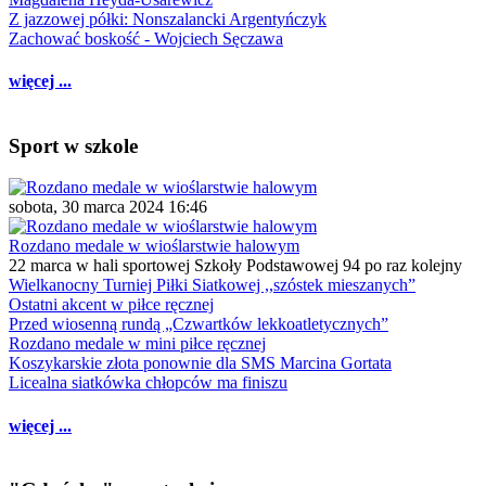
Z jazzowej półki: Nonszalancki Argentyńczyk
Zachować boskość - Wojciech Sęczawa
więcej ...
Sport w szkole
sobota, 30 marca 2024 16:46
Rozdano medale w wioślarstwie halowym
22 marca w hali sportowej Szkoły Podstawowej 94 po raz kolejny
Wielkanocny Turniej Piłki Siatkowej ,,szóstek mieszanych”
Ostatni akcent w piłce ręcznej
Przed wiosenną rundą „Czwartków lekkoatletycznych”
Rozdano medale w mini piłce ręcznej
Koszykarskie złota ponownie dla SMS Marcina Gortata
Licealna siatkówka chłopców ma finiszu
więcej ...