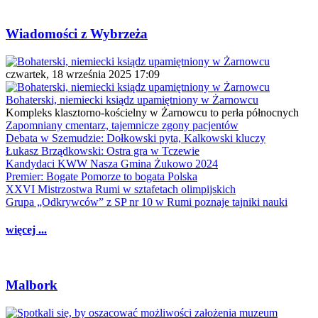
Wiadomości z Wybrzeża
czwartek, 18 września 2025 17:09
Bohaterski, niemiecki ksiądz upamiętniony w Żarnowcu
Kompleks klasztorno-kościelny w Żarnowcu to perła północnych
Zapomniany cmentarz, tajemnicze zgony pacjentów
Debata w Szemudzie: Dołkowski pyta, Kalkowski kluczy
Łukasz Brządkowski: Ostra gra w Tczewie
Kandydaci KWW Nasza Gmina Żukowo 2024
Premier: Bogate Pomorze to bogata Polska
XXVI Mistrzostwa Rumi w sztafetach olimpijskich
Grupa „Odkrywców” z SP nr 10 w Rumi poznaje tajniki nauki
więcej ...
Malbork