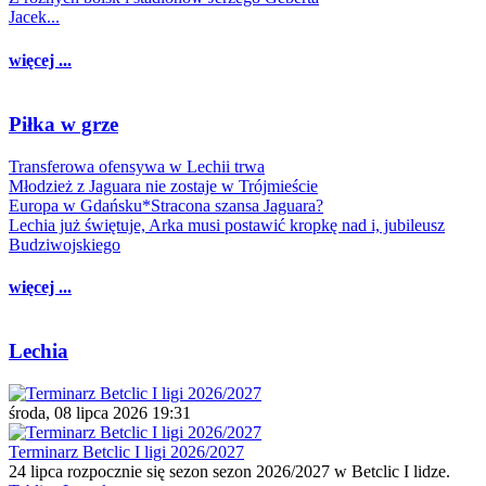
Jacek...
więcej ...
Piłka w grze
Transferowa ofensywa w Lechii trwa
Młodzież z Jaguara nie zostaje w Trójmieście
Europa w Gdańsku*Stracona szansa Jaguara?
Lechia już świętuje, Arka musi postawić kropkę nad i, jubileusz
Budziwojskiego
więcej ...
Lechia
środa, 08 lipca 2026 19:31
Terminarz Betclic I ligi 2026/2027
24 lipca rozpocznie się sezon sezon 2026/2027 w Betclic I lidze.