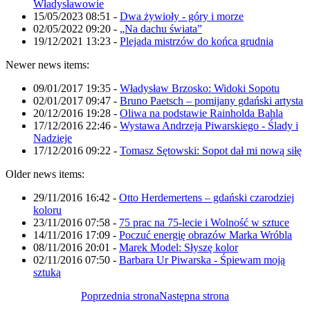
Władysławowie
15/05/2023 08:51
-
Dwa żywioły - góry i morze
02/05/2022 09:20
-
„Na dachu świata”
19/12/2021 13:23
-
Plejada mistrzów do końca grudnia
Newer news items:
09/01/2017 19:35
-
Władysław Brzosko: Widoki Sopotu
02/01/2017 09:47
-
Bruno Paetsch – pomijany gdański artysta
20/12/2016 19:28
-
Oliwa na podstawie Rainholda Bahla
17/12/2016 22:46
-
Wystawa Andrzeja Piwarskiego - Ślady i
Nadzieje
17/12/2016 09:22
-
Tomasz Sętowski: Sopot dał mi nową siłę
Older news items:
29/11/2016 16:42
-
Otto Herdemertens – gdański czarodziej
koloru
23/11/2016 07:58
-
75 prac na 75-lecie i Wolność w sztuce
14/11/2016 17:09
-
Poczuć energię obrazów Marka Wróbla
08/11/2016 20:01
-
Marek Model: Słyszę kolor
02/11/2016 07:50
-
Barbara Ur Piwarska - Śpiewam moją
sztuką
Poprzednia strona
Następna strona