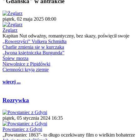
"Gdańska" w antrakcie
piątek, 02 maja 2025 08:00
Żeglarz
Kapitan Nut odważny, romantyczny, bez skazy, poświęcił swoje
„Rowerzyści” Volkera Schmidta
Charlie zmienia się w kurczaka
„Iwona księżniczka Burgunda”
Śpiew morza
Niewolnice z Pipidówki
Ciemności kryją ziemię
więcej ...
Rozrywka
piątek, 05 stycznia 2024 16:35
Powstaniec z Gdyni
„Powstaniec 1863”- to długo oczekiwany film o wielkim bohaterze