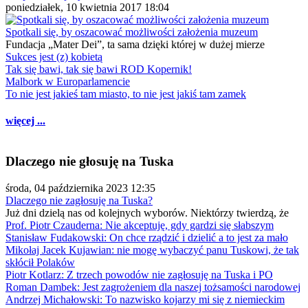
poniedziałek, 10 kwietnia 2017 18:04
Spotkali się, by oszacować możliwości założenia muzeum
Fundacja „Mater Dei”, ta sama dzięki której w dużej mierze
Sukces jest (z) kobietą
Tak się bawi, tak się bawi ROD Kopernik!
Malbork w Europarlamencie
To nie jest jakieś tam miasto, to nie jest jakiś tam zamek
więcej ...
Dlaczego nie głosuję na Tuska
środa, 04 października 2023 12:35
Dlaczego nie zagłosuję na Tuska?
Już dni dzielą nas od kolejnych wyborów. Niektórzy twierdzą, że
Prof. Piotr Czauderna: Nie akceptuję, gdy gardzi się słabszym
Stanisław Fudakowski: On chce rządzić i dzielić a to jest za mało
Mikołaj Jacek Kujawian: nie mogę wybaczyć panu Tuskowi, że tak
skłócił Polaków
Piotr Kotlarz: Z trzech powodów nie zagłosuję na Tuska i PO
Roman Dambek: Jest zagrożeniem dla naszej tożsamości narodowej
Andrzej Michałowski: To nazwisko kojarzy mi się z niemieckim