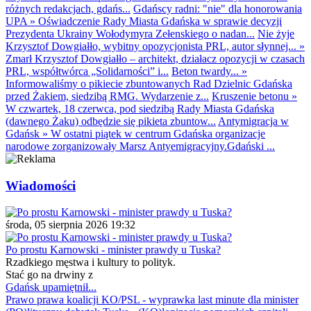
różnych redakcjach, gdańs...
Gdańscy radni: "nie" dla honorowania
UPA
»
Oświadczenie Rady Miasta Gdańska w sprawie decyzji
Prezydenta Ukrainy Wołodymyra Zełenskiego o nadan...
Nie żyje
Krzysztof Dowgiałło, wybitny opozycjonista PRL, autor słynnej...
»
Zmarł Krzysztof Dowgiałło – architekt, działacz opozycji w czasach
PRL, współtwórca „Solidarności” i...
Beton twardy...
»
Informowaliśmy o pikiecie zbuntowanych Rad Dzielnic Gdańska
przed Żakiem, siedzibą RMG. Wydarzenie z...
Kruszenie betonu
»
W czwartek, 18 czerwca, pod siedzibą Rady Miasta Gdańska
(dawnego Żaku) odbędzie się pikieta zbuntow...
Antymigracja w
Gdańsk
»
W ostatni piątek w centrum Gdańska organizacje
narodowe zorganizowały Marsz Antyemigracyjny.Gdański ...
Wiadomości
środa, 05 sierpnia 2026 19:32
Po prostu Karnowski - minister prawdy u Tuska?
Rzadkiego męstwa i kultury to polityk.
Stać go na drwiny z
Gdańsk upamiętnił...
Prawo prawa koalicji KO/PSL - wyprawka last minute dla minister