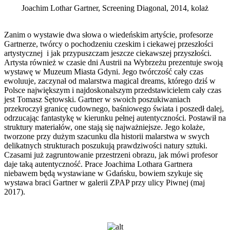
Joachim Lothar Gartner, Screening Diagonal, 2014, kolaż
Zanim o wystawie dwa słowa o wiedeńskim artyście, profesorze
Gartnerze, twórcy o pochodzeniu czeskim i ciekawej przeszłości
artystycznej i jak przypuszczam jeszcze ciekawszej przyszłości.
Artysta również w czasie dni Austrii na Wybrzeżu prezentuje swoją
wystawę w Muzeum Miasta Gdyni. Jego twórczość cały czas
ewoluuje, zaczynał od malarstwa magical dreams, którego dziś w
Polsce największym i najdoskonalszym przedstawicielem cały czas
jest Tomasz Sętowski. Gartner w swoich poszukiwaniach
przekroczył granicę cudownego, baśniowego świata i poszedł dalej,
odrzucając fantastykę w kierunku pełnej autentyczności. Postawił na
struktury materiałów, one stają się najważniejsze. Jego kolaże,
tworzone przy dużym szacunku dla historii malarstwa w swych
delikatnych strukturach poszukują prawdziwości natury sztuki.
Czasami już zagruntowanie przestrzeni obrazu, jak mówi profesor
daje taką autentyczność. Prace Joachima Lothara Gartnera
niebawem będą wystawiane w Gdańsku, bowiem szykuje się
wystawa braci Gartner w galerii ZPAP przy ulicy Piwnej (maj
2017).