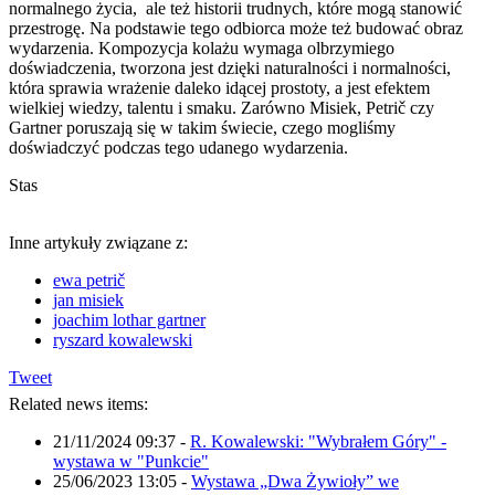
normalnego życia, ale też historii trudnych, które mogą stanowić
przestrogę. Na podstawie tego odbiorca może też budować obraz
wydarzenia. Kompozycja kolażu wymaga olbrzymiego
doświadczenia, tworzona jest dzięki naturalności i normalności,
która sprawia wrażenie daleko idącej prostoty, a jest efektem
wielkiej wiedzy, talentu i smaku. Zarówno Misiek, Petrič czy
Gartner poruszają się w takim świecie, czego mogliśmy
doświadczyć podczas tego udanego wydarzenia.
Stas
Inne artykuły związane z:
ewa petrič
jan misiek
joachim lothar gartner
ryszard kowalewski
Tweet
Related news items:
21/11/2024 09:37
-
R. Kowalewski: "Wybrałem Góry" -
wystawa w "Punkcie"
25/06/2023 13:05
-
Wystawa „Dwa Żywioły” we