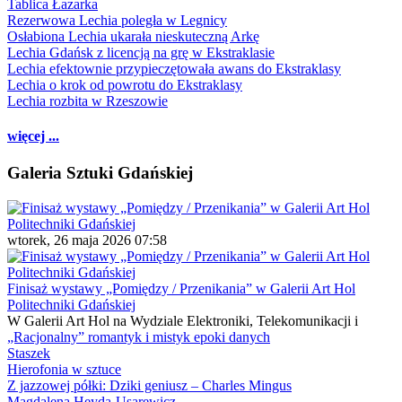
Tablica Łazarka
Rezerwowa Lechia poległa w Legnicy
Osłabiona Lechia ukarała nieskuteczną Arkę
Lechia Gdańsk z licencją na grę w Ekstraklasie
Lechia efektownie przypieczętowała awans do Ekstraklasy
Lechia o krok od powrotu do Ekstraklasy
Lechia rozbita w Rzeszowie
więcej ...
Galeria Sztuki Gdańskiej
wtorek, 26 maja 2026 07:58
Finisaż wystawy „Pomiędzy / Przenikania” w Galerii Art Hol
Politechniki Gdańskiej
W Galerii Art Hol na Wydziale Elektroniki, Telekomunikacji i
„Racjonalny” romantyk i mistyk epoki danych
Staszek
Hierofonia w sztuce
Z jazzowej półki: Dziki geniusz – Charles Mingus
Magdalena Heyda-Usarewicz