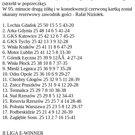
(strzelił w poprzeczkę).
W 95. minucie drugą żółtą i w konsekwencji czerwoną kartką został
ukarany rezerwowy zawodnik gości - Rafał Niziołek.
1. Lechia Gdańsk 25 50 15 5 5 43-20
2. Arka Gdynia 25 48 14 6 5 41-24
3. GKS Katowice 25 42 12 6 7 45-25
4. GKS Tychy 25 42 13 3 9 32-28
5. Wisła Kraków 25 41 11 8 6 47-29
6. Motor Lublin 25 41 12 5 8 33-30
7. Górnik Łęczna 25 39 9 12ÂÂ 4 27-24
8. Wisła Płock 25 38 10 8 7 37-35
9. Miedź Legnica 25 36 9 9 7 35-28
10. Odra Opole 25 36 10 6 9 29-27
11. Chrobry Głogów 25 32 9 5 11 28-39
12. Znicz Pruszków 25 31 9 4 12 20-28
13. Termalica 25 29 7 8 10 38-38
14. Stal Rzeszów 25 29 8 5 12 34-43
15. Resovia Rzeszów 25 25 7 4 14 28-46
16. Polonia Warszawa 25 23 5 8 12 29-37
17. Podbeskidzie 25 21 4 9 12 20-39
18. Zagłębie Sosn. 25 13 2 7 16 15-41
II LIGA E-WINNER