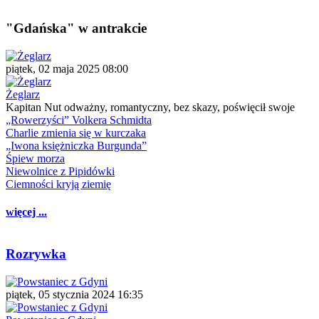
"Gdańska" w antrakcie
piątek, 02 maja 2025 08:00
Żeglarz
Kapitan Nut odważny, romantyczny, bez skazy, poświęcił swoje
„Rowerzyści” Volkera Schmidta
Charlie zmienia się w kurczaka
„Iwona księżniczka Burgunda”
Śpiew morza
Niewolnice z Pipidówki
Ciemności kryją ziemię
więcej ...
Rozrywka
piątek, 05 stycznia 2024 16:35