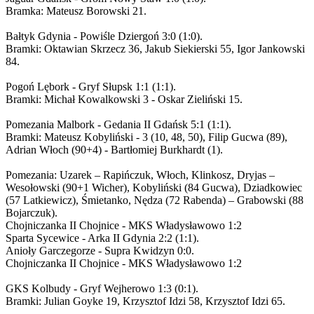
Bramka: Mateusz Borowski 21.
Bałtyk Gdynia - Powiśle Dziergoń 3:0 (1:0).
Bramki: Oktawian Skrzecz 36, Jakub Siekierski 55, Igor Jankowski
84.
Pogoń Lębork - Gryf Słupsk 1:1 (1:1).
Bramki: Michał Kowalkowski 3 - Oskar Zieliński 15.
Pomezania Malbork - Gedania II Gdańsk 5:1 (1:1).
Bramki: Mateusz Kobyliński - 3 (10, 48, 50), Filip Gucwa (89),
Adrian Włoch (90+4) - Bartłomiej Burkhardt (1).
Pomezania: Uzarek – Rapińczuk, Włoch, Klinkosz, Dryjas –
Wesołowski (90+1 Wicher), Kobyliński (84 Gucwa), Dziadkowiec
(57 Latkiewicz), Śmietanko, Nędza (72 Rabenda) – Grabowski (88
Bojarczuk).
Chojniczanka II Chojnice - MKS Władysławowo 1:2
Sparta Sycewice - Arka II Gdynia 2:2 (1:1).
Anioły Garczegorze - Supra Kwidzyn 0:0.
Chojniczanka II Chojnice - MKS Władysławowo 1:2
GKS Kolbudy - Gryf Wejherowo 1:3 (0:1).
Bramki: Julian Goyke 19, Krzysztof Idzi 58, Krzysztof Idzi 65.