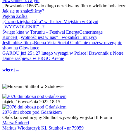
Powstaniec z Gdyni
„Powstaniec 1863”- to długo oczekiwany film o wielkim bohaterze
Jak się tu znaleźliśmy?
Piękna Zośka
„Czarodziejska Góra” w Teatrze Miejskim w Gdyni
„WYZWOLENIE”...?
Święto kina w Toruniu – Festiwal EnergaCamerimage
Koncert „Wolność jest w nas” - wokaliści i muzycy
Jeśli lubisz film „Buena Vista Social Club” nie możesz przegapić
show na Ołowiance
GAROU już 25 i 27 lutego wystąpi w Polsce! Dzwonnik z Notre
Dame zaśpiewa w ERGO Arenie
więcej ...
piątek, 16 września 2022 18:15
2076 dni obozu pod Gdańskiem
Obóz koncentracyjny Stutthof wyzwoliły wojska III Frontu
Marsz Śmierci
Markus Włodarczyk KL Stutthof - nr 79059