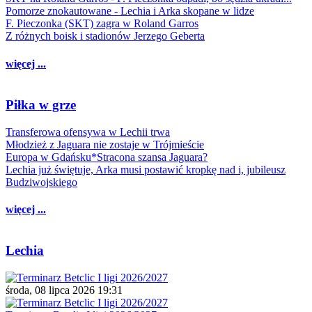
Pomorze znokautowane - Lechia i Arka skopane w lidze
F. Pieczonka (SKT) zagra w Roland Garros
Z różnych boisk i stadionów Jerzego Geberta
więcej ...
Piłka w grze
Transferowa ofensywa w Lechii trwa
Młodzież z Jaguara nie zostaje w Trójmieście
Europa w Gdańsku*Stracona szansa Jaguara?
Lechia już świętuje, Arka musi postawić kropkę nad i, jubileusz
Budziwojskiego
więcej ...
Lechia
środa, 08 lipca 2026 19:31