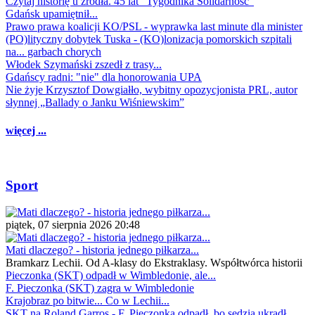
Czytaj historię u źródła. 45 lat "Tygodnika Solidarność"
Gdańsk upamiętnił...
Prawo prawa koalicji KO/PSL - wyprawka last minute dla minister
(PO)lityczny dobytek Tuska - (KO)lonizacja pomorskich szpitali
na... garbach chorych
Włodek Szymański zszedł z trasy...
Gdańscy radni: "nie" dla honorowania UPA
Nie żyje Krzysztof Dowgiałło, wybitny opozycjonista PRL, autor
słynnej „Ballady o Janku Wiśniewskim”
więcej ...
Sport
piątek, 07 sierpnia 2026 20:48
Mati dlaczego? - historia jednego piłkarza...
Bramkarz Lechii. Od A-klasy do Ekstraklasy. Współtwórca historii
Pieczonka (SKT) odpadł w Wimbledonie, ale...
F. Pieczonka (SKT) zagra w Wimbledonie
Krajobraz po bitwie... Co w Lechii...
SKT na Roland Garros - F. Pieczonka odpadł, bo sędzia ukradł...