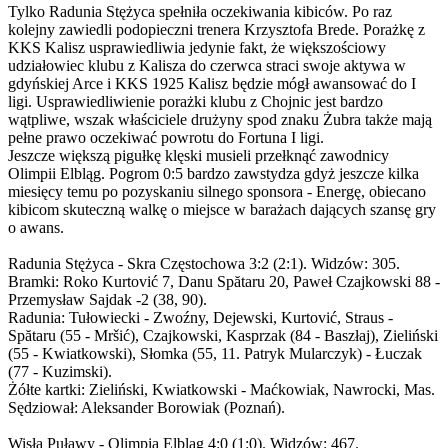
Tylko Radunia Stężyca spełniła oczekiwania kibiców. Po raz
kolejny zawiedli podopieczni trenera Krzysztofa Brede. Porażkę z
KKS Kalisz usprawiedliwia jedynie fakt, że większościowy
udziałowiec klubu z Kalisza do czerwca straci swoje aktywa w
gdyńskiej Arce i KKS 1925 Kalisz będzie mógł awansować do I
ligi. Usprawiedliwienie porażki klubu z Chojnic jest bardzo
wątpliwe, wszak właściciele drużyny spod znaku Żubra także mają
pełne prawo oczekiwać powrotu do Fortuna I ligi.
Jeszcze większą pigułkę klęski musieli przełknąć zawodnicy
Olimpii Elbląg. Pogrom 0:5 bardzo zawstydza gdyż jeszcze kilka
miesięcy temu po pozyskaniu silnego sponsora - Energę, obiecano
kibicom skuteczną walkę o miejsce w barażach dających szansę gry
o awans.
Radunia Stężyca - Skra Częstochowa 3:2 (2:1). Widzów: 305.
Bramki: Roko Kurtović 7, Danu Spătaru 20, Paweł Czajkowski 88 -
Przemysław Sajdak -2 (38, 90).
Radunia: Tułowiecki - Zwoźny, Dejewski, Kurtović, Straus -
Spătaru (55 - Mršić), Czajkowski, Kasprzak (84 - Baszłaj), Zieliński
(55 - Kwiatkowski), Słomka (55, 11. Patryk Mularczyk) - Łuczak
(77 - Kuzimski).
Żółte kartki: Zieliński, Kwiatkowski - Maćkowiak, Nawrocki, Mas.
Sędziował: Aleksander Borowiak (Poznań).
Wisła Puławy - Olimpia Elbląg 4:0 (1:0). Widzów: 467.