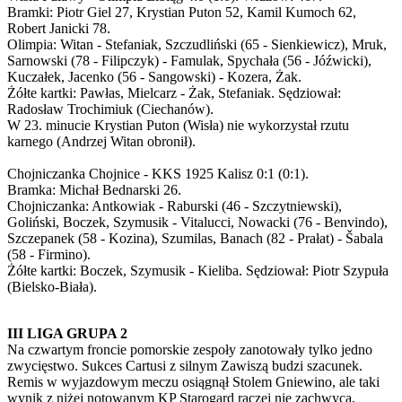
Bramki: Piotr Giel 27, Krystian Puton 52, Kamil Kumoch 62,
Robert Janicki 78.
Olimpia: Witan - Stefaniak, Szczudliński (65 - Sienkiewicz), Mruk,
Sarnowski (78 - Filipczyk) - Famulak, Spychała (56 - Jóźwicki),
Kuczałek, Jacenko (56 - Sangowski) - Kozera, Żak.
Żółte kartki: Pawłas, Mielcarz - Żak, Stefaniak. Sędziował:
Radosław Trochimiuk (Ciechanów).
W 23. minucie Krystian Puton (Wisła) nie wykorzystał rzutu
karnego (Andrzej Witan obronił).
Chojniczanka Chojnice - KKS 1925 Kalisz 0:1 (0:1).
Bramka: Michał Bednarski 26.
Chojniczanka: Antkowiak - Raburski (46 - Szczytniewski),
Goliński, Boczek, Szymusik - Vitalucci, Nowacki (76 - Benvindo),
Szczepanek (58 - Kozina), Szumilas, Banach (82 - Prałat) - Šabala
(58 - Firmino).
Żółte kartki: Boczek, Szymusik - Kieliba. Sędziował: Piotr Szypuła
(Bielsko-Biała).
III LIGA GRUPA 2
Na czwartym froncie pomorskie zespoły zanotowały tylko jedno
zwycięstwo. Sukces Cartusi z silnym Zawiszą budzi szacunek.
Remis w wyjazdowym meczu osiągnął Stolem Gniewino, ale taki
wynik z niżej notowanym KP Starogard raczej nie zachwyca,