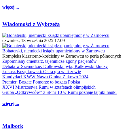
więcej ...
Wiadomości z Wybrzeża
czwartek, 18 września 2025 17:09
Bohaterski, niemiecki ksiądz upamiętniony w Żarnowcu
Kompleks klasztorno-kościelny w Żarnowcu to perła północnych
Zapomniany cmentarz, tajemnicze zgony pacjentów
Debata w Szemudzie: Dołkowski pyta, Kalkowski kluczy
Łukasz Brządkowski: Ostra gra w Tczewie
Kandydaci KWW Nasza Gmina Żukowo 2024
Premier: Bogate Pomorze to bogata Polska
XXVI Mistrzostwa Rumi w sztafetach olimpijskich
Grupa „Odkrywców” z SP nr 10 w Rumi poznaje tajniki nauki
więcej ...
Malbork