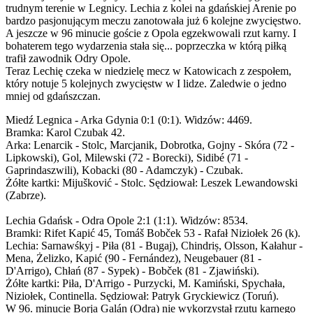
trudnym terenie w Legnicy. Lechia z kolei na gdańskiej Arenie po
bardzo pasjonującym meczu zanotowała już 6 kolejne zwycięstwo.
A jeszcze w 96 minucie goście z Opola egzekwowali rzut karny. I
bohaterem tego wydarzenia stała się... poprzeczka w którą piłką
trafił zawodnik Odry Opole.
Teraz Lechię czeka w niedzielę mecz w Katowicach z zespołem,
który notuje 5 kolejnych zwycięstw w I lidze. Zaledwie o jedno
mniej od gdańszczan.
Miedź Legnica - Arka Gdynia 0:1 (0:1). Widzów: 4469.
Bramka: Karol Czubak 42.
Arka: Lenarcik - Stolc, Marcjanik, Dobrotka, Gojny - Skóra (72 -
Lipkowski), Gol, Milewski (72 - Borecki), Sidibé (71 -
Gaprindaszwili), Kobacki (80 - Adamczyk) - Czubak.
Żółte kartki: Mijušković - Stolc. Sędziował: Leszek Lewandowski
(Zabrze).
Lechia Gdańsk - Odra Opole 2:1 (1:1). Widzów: 8534.
Bramki: Rifet Kapić 45, Tomáš Bobček 53 - Rafał Niziołek 26 (k).
Lechia: Sarnawśkyj - Piła (81 - Bugaj), Chindriș, Olsson, Kałahur -
Mena, Żelizko, Kapić (90 - Fernández), Neugebauer (81 -
D'Arrigo), Chłań (87 - Sypek) - Bobček (81 - Zjawiński).
Żółte kartki: Piła, D'Arrigo - Purzycki, M. Kamiński, Spychała,
Niziołek, Continella. Sędziował: Patryk Gryckiewicz (Toruń).
W 96. minucie Borja Galán (Odra) nie wykorzystał rzutu karnego