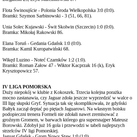
Flota Świnoujście - Polonia Środa Wielkopolska 3:0 (0:0).
Bramki: Szymon Sarbinowski - 3 (51, 66, 81).
Unia Solec Kujawski - Świt Skolwin (Szczecin) 1:0 (0:0).
Bramka: Mikołaj Rakowski 86.
Elana Toruń - Gedania Gdańsk 1:0 (0:0).
Bramka: Kamil Kuropatwiński 68.
Wikęd Luzino - Noteć Czarnków 1:2 (1:0).
Bramki: Roman Załow 47 - Wiktor Kacprzak 16 (k), Eryk
Krysztopowicz 57.
IV LIGA POMORSKA
Duży niepokój w klubie z Kokoszek. Trzecia kolejna porażka
mocno zastanawia, czy Jaguar zdoła jeszcze wyprzedzić w walce o
III ligę słupski Gryf. Sytuacja tak się skomplikowała, że gdyński
Bałtyk zaczął deptać po piętach Jaguarowi. Na własnym boisku
podopieczni trenera Formeli nie zdołali nawet zremisować z
groźnym Gromem, w barwach którego gra supersnajper Mateusz
Borowski. Zdobył już 16 gola i przewodzi w tabeli najlepszych
strzelców IV ligi Pomorskiej.
Jaguar Gdańsk - Grom Nowy Staw 1:0 (1:0).