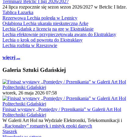
Terminarz Betclic I ligi 2026/2027
24 lipca rozpocznie się sezon sezon 2026/2027 w Betclic I lidze.
Tablica Łazarka
Rezerwowa Lechia poległa w Legnicy
Osłabiona Lechia ukarała nieskuteczną Arkę
Lechia Gdańsk z licencją na grę w Ekstraklasie
Lechia efektownie przypieczętowała awans do Ekstraklasy
Lechia o krok od powrotu do Ekstraklasy
Lechia rozbita w Rzeszowie
więcej ...
Galeria Sztuki Gdańskiej
wtorek, 26 maja 2026 07:58
Finisaż wystawy „Pomiędzy / Przenikania” w Galerii Art Hol
Politechniki Gdańskiej
W Galerii Art Hol na Wydziale Elektroniki, Telekomunikacji i
„Racjonalny” romantyk i mistyk epoki danych
Staszek
Hierofonia w sztuce