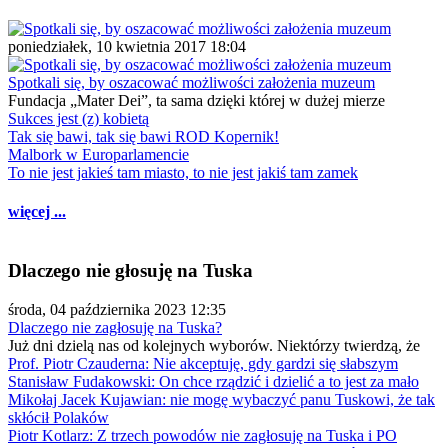
poniedziałek, 10 kwietnia 2017 18:04
Spotkali się, by oszacować możliwości założenia muzeum
Fundacja „Mater Dei”, ta sama dzięki której w dużej mierze
Sukces jest (z) kobietą
Tak się bawi, tak się bawi ROD Kopernik!
Malbork w Europarlamencie
To nie jest jakieś tam miasto, to nie jest jakiś tam zamek
więcej ...
Dlaczego nie głosuję na Tuska
środa, 04 października 2023 12:35
Dlaczego nie zagłosuję na Tuska?
Już dni dzielą nas od kolejnych wyborów. Niektórzy twierdzą, że
Prof. Piotr Czauderna: Nie akceptuję, gdy gardzi się słabszym
Stanisław Fudakowski: On chce rządzić i dzielić a to jest za mało
Mikołaj Jacek Kujawian: nie mogę wybaczyć panu Tuskowi, że tak
skłócił Polaków
Piotr Kotlarz: Z trzech powodów nie zagłosuję na Tuska i PO