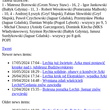
Tabela strzelców:
1 - Mateusz Borowski (Grom Nowy Staw) - 16, 2 - Igor Jankowski
(Bałtyk Gdynia) - 11, 3 - Robert Wesołowski (Pomezania Malbork)
- 10, 4 - Andrzej Łyszyk (Gryf Słupsk), Fabian Słowiński (Gryf
Słupsk), Paweł Czychowski (Jaguar Gdańsk), Przemysław Płotka
(Jaguar Gdańsk), Damian Wojda (Pogoń Lębork) - wszyscy po 9, 5
- Michał Choszcz (Anioły Garczegorze), Dominik Klecha (MKS
Władysławowo), Szymon Rychłowski (Bałtyk Gdynia), Janusz
Surdykowski (Jaguar Gdańsk) - wszyscy po 8 goli.
POPI
Tweet
Newer news items:
17/05/2024 17:04
-
Lechia już świętuje, Arka musi postawić
kropkę nad i, jubileusz Budziwojskiego
10/05/2024 18:29
-
Lechia solidnie, obawy o kondycję Arki
26/04/2024 17:34
-
Lechia krok od Ekstraklasy, wpadka Arki
19/04/2024 14:48
-
Wymiana zdań właścicieli
Lechii*Gedania znów zawiodła
12/04/2024 15:35
-
Bolesna porażka Lechii, Jaguar znów
zwycięski
Older news items: