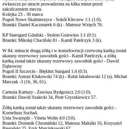
zwłaszcza po utracie prowadzenia na kilka minut przed
zakończeniem meczu.
Kolejka 23 - 30 marca
Pogoń Nowe Skalmierzyce - Sokół Kleczew 1:1 (1:0).
Bramki: Daniel Kaczmarek 6 (k) - Mateusz Wzięch 76.
KP Starogard Gdański - Stolem Gniewino 1:1 (0:1).
Bramki: Mikołaj Chaciński 81 - Kamil Patelczyk 3 (k).
W 84. minucie drugą żółtą i w konsekwencji czerwoną kartką został
ukarany rezerwowy zawodnik gości - Kamil Patelczyk, a żółtą
kartką został także ukarany rezerwowy zawodnik gości - Dawid
Dąbrowny
Pogoń II Szczecin - Błękitni Stargard 1:4 (0:3).
Bramki: Antoni Klukowski 74 (k) - Rafał Jakubowski 12 (s), Michał
Marczak -3 (16, 36, 61).
Cartusia Kartuzy - Zawisza Bydgoszcz 2:0 (1:0).
Bramki: Dawid Szałecki 34, Piotr Gryszkiewicz 57.
Żółtą kartką został także ukarany rezerwowy zawodnik gości -
Korneliusz Sochań.
Unia Swarzędz - Vineta Wolin 4:0 (3:0).
Bramki: Dominik Chromiński 12, Mateusz Maluśki 16, Krzysztof
Biegański 25, Eryk Marcinkowski 67.