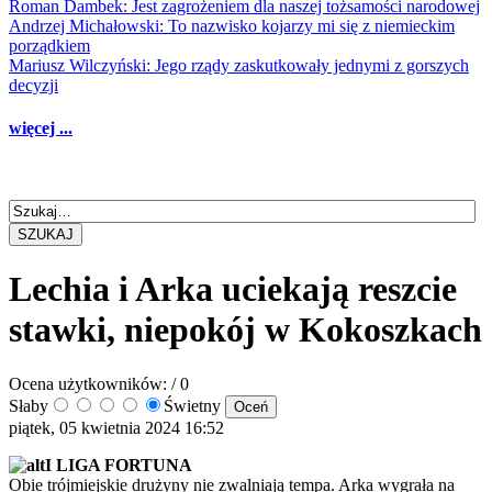
Roman Dambek: Jest zagrożeniem dla naszej tożsamości narodowej
Andrzej Michałowski: To nazwisko kojarzy mi się z niemieckim
porządkiem
Mariusz Wilczyński: Jego rządy zaskutkowały jednymi z gorszych
decyzji
więcej ...
SZUKAJ
Lechia i Arka uciekają reszcie
stawki, niepokój w Kokoszkach
Ocena użytkowników:
/ 0
Słaby
Świetny
piątek, 05 kwietnia 2024 16:52
I LIGA FORTUNA
Obie trójmiejskie drużyny nie zwalniają tempa. Arka wygrała na