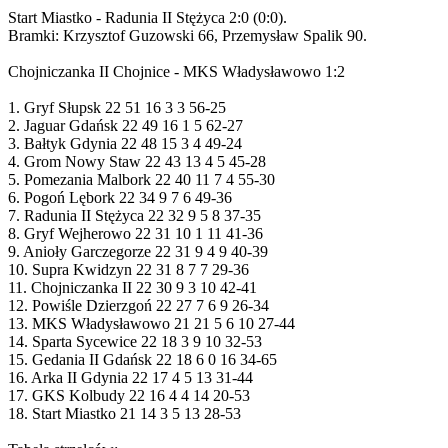
Start Miastko - Radunia II Stężyca 2:0 (0:0).
Bramki: Krzysztof Guzowski 66, Przemysław Spalik 90.
Chojniczanka II Chojnice - MKS Władysławowo 1:2
1. Gryf Słupsk 22 51 16 3 3 56-25
2. Jaguar Gdańsk 22 49 16 1 5 62-27
3. Bałtyk Gdynia 22 48 15 3 4 49-24
4. Grom Nowy Staw 22 43 13 4 5 45-28
5. Pomezania Malbork 22 40 11 7 4 55-30
6. Pogoń Lębork 22 34 9 7 6 49-36
7. Radunia II Stężyca 22 32 9 5 8 37-35
8. Gryf Wejherowo 22 31 10 1 11 41-36
9. Anioły Garczegorze 22 31 9 4 9 40-39
10. Supra Kwidzyn 22 31 8 7 7 29-36
11. Chojniczanka II 22 30 9 3 10 42-41
12. Powiśle Dzierzgoń 22 27 7 6 9 26-34
13. MKS Władysławowo 21 21 5 6 10 27-44
14. Sparta Sycewice 22 18 3 9 10 32-53
15. Gedania II Gdańsk 22 18 6 0 16 34-65
16. Arka II Gdynia 22 17 4 5 13 31-44
17. GKS Kolbudy 22 16 4 4 14 20-53
18. Start Miastko 21 14 3 5 13 28-53