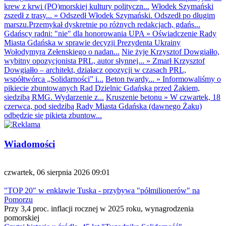
krew z krwi (PO)morskiej kultury polityczn...
Włodek Szymański
zszedł z trasy...
»
Odszedł Włodek Szymański. Odszedł po długim
marszu.Przemykał dyskretnie po różnych redakcjach, gdańs...
Gdańscy radni: "nie" dla honorowania UPA
»
Oświadczenie Rady
Miasta Gdańska w sprawie decyzji Prezydenta Ukrainy
Wołodymyra Zełenskiego o nadan...
Nie żyje Krzysztof Dowgiałło,
wybitny opozycjonista PRL, autor słynnej...
»
Zmarł Krzysztof
Dowgiałło – architekt, działacz opozycji w czasach PRL,
współtwórca „Solidarności” i...
Beton twardy...
»
Informowaliśmy o
pikiecie zbuntowanych Rad Dzielnic Gdańska przed Żakiem,
siedzibą RMG. Wydarzenie z...
Kruszenie betonu
»
W czwartek, 18
czerwca, pod siedzibą Rady Miasta Gdańska (dawnego Żaku)
odbędzie się pikieta zbuntow...
Wiadomości
czwartek, 06 sierpnia 2026 09:01
"TOP 20" w enklawie Tuska - przybywa "półmilionerów" na
Pomorzu
Przy 3,4 proc. inflacji rocznej w 2025 roku, wynagrodzenia
pomorskiej