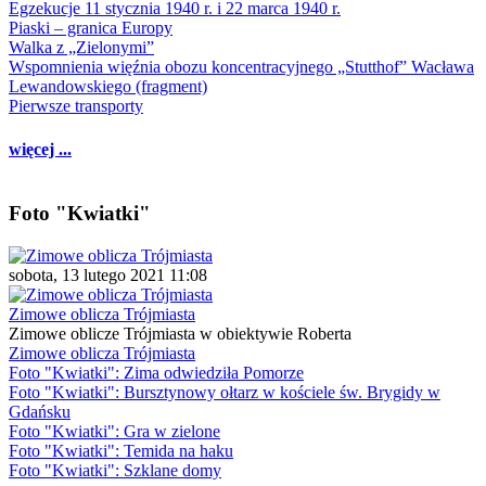
Egzekucje 11 stycznia 1940 r. i 22 marca 1940 r.
Piaski – granica Europy
Walka z „Zielonymi”
Wspomnienia więźnia obozu koncentracyjnego „Stutthof” Wacława
Lewandowskiego (fragment)
Pierwsze transporty
więcej ...
Foto "Kwiatki"
sobota, 13 lutego 2021 11:08
Zimowe oblicza Trójmiasta
Zimowe oblicze Trójmiasta w obiektywie Roberta
Zimowe oblicza Trójmiasta
Foto "Kwiatki": Zima odwiedziła Pomorze
Foto "Kwiatki": Bursztynowy ołtarz w kościele św. Brygidy w
Gdańsku
Foto "Kwiatki": Gra w zielone
Foto "Kwiatki": Temida na haku
Foto "Kwiatki": Szklane domy