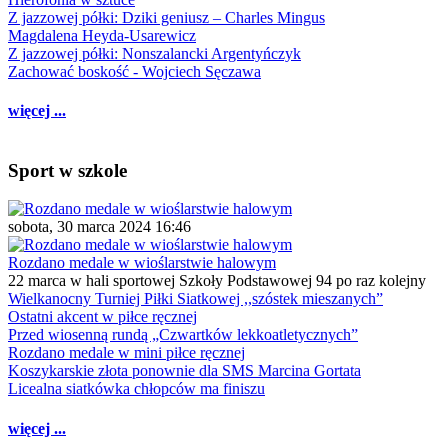
Z jazzowej półki: Dziki geniusz – Charles Mingus
Magdalena Heyda-Usarewicz
Z jazzowej półki: Nonszalancki Argentyńczyk
Zachować boskość - Wojciech Sęczawa
więcej ...
Sport w szkole
sobota, 30 marca 2024 16:46
Rozdano medale w wioślarstwie halowym
22 marca w hali sportowej Szkoły Podstawowej 94 po raz kolejny
Wielkanocny Turniej Piłki Siatkowej ,,szóstek mieszanych”
Ostatni akcent w piłce ręcznej
Przed wiosenną rundą „Czwartków lekkoatletycznych”
Rozdano medale w mini piłce ręcznej
Koszykarskie złota ponownie dla SMS Marcina Gortata
Licealna siatkówka chłopców ma finiszu
więcej ...