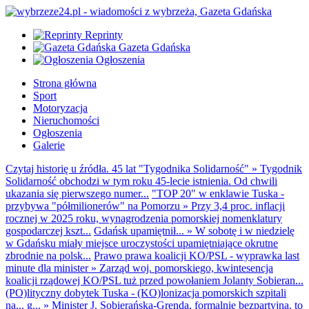
Reprinty
Gazeta Gdańska
Ogłoszenia
Strona główna
Sport
Motoryzacja
Nieruchomości
Ogłoszenia
Galerie
Czytaj historię u źródła. 45 lat "Tygodnika Solidarność"
»
Tygodnik
Solidarność obchodzi w tym roku 45-lecie istnienia. Od chwili
ukazania się pierwszego numer...
"TOP 20" w enklawie Tuska -
przybywa "półmilionerów" na Pomorzu
»
Przy 3,4 proc. inflacji
rocznej w 2025 roku, wynagrodzenia pomorskiej nomenklatury
gospodarczej kszt...
Gdańsk upamiętnił...
»
W sobotę i w niedzielę
w Gdańsku miały miejsce uroczystości upamiętniające okrutne
zbrodnie na polsk...
Prawo prawa koalicji KO/PSL - wyprawka last
minute dla minister
»
Zarząd woj. pomorskiego, kwintesencja
koalicji rządowej KO/PSL tuż przed powołaniem Jolanty Sobieran...
(PO)lityczny dobytek Tuska - (KO)lonizacja pomorskich szpitali
na... g...
»
Minister J. Sobierańska-Grenda, formalnie bezpartyjna, to