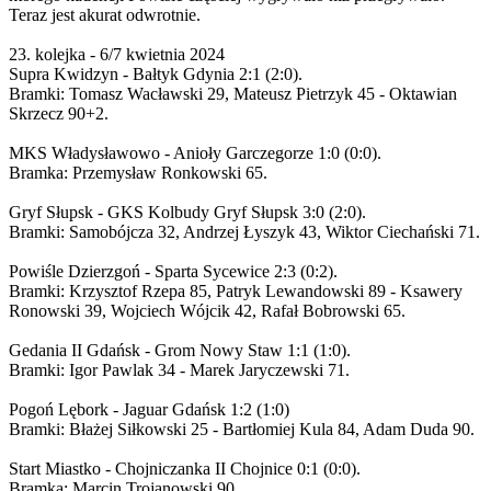
Teraz jest akurat odwrotnie.
23. kolejka - 6/7 kwietnia 2024
Supra Kwidzyn - Bałtyk Gdynia 2:1 (2:0).
Bramki: Tomasz Wacławski 29, Mateusz Pietrzyk 45 - Oktawian
Skrzecz 90+2.
MKS Władysławowo - Anioły Garczegorze 1:0 (0:0).
Bramka: Przemysław Ronkowski 65.
Gryf Słupsk - GKS Kolbudy Gryf Słupsk 3:0 (2:0).
Bramki: Samobójcza 32, Andrzej Łyszyk 43, Wiktor Ciechański 71.
Powiśle Dzierzgoń - Sparta Sycewice 2:3 (0:2).
Bramki: Krzysztof Rzepa 85, Patryk Lewandowski 89 - Ksawery
Ronowski 39, Wojciech Wójcik 42, Rafał Bobrowski 65.
Gedania II Gdańsk - Grom Nowy Staw 1:1 (1:0).
Bramki: Igor Pawlak 34 - Marek Jaryczewski 71.
Pogoń Lębork - Jaguar Gdańsk 1:2 (1:0)
Bramki: Błażej Siłkowski 25 - Bartłomiej Kula 84, Adam Duda 90.
Start Miastko - Chojniczanka II Chojnice 0:1 (0:0).
Bramka: Marcin Trojanowski 90.