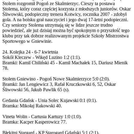
Stolem rozgromił Pogoń ze Skalmierzyc. Cieszy ta postawa
Stolema, który coraz częściej korzysta z młodszych juniorów. Oskar
Śliwowski, podopieczny trenera Kotwicy, rocznika 2007 - zdobył
gola. A na boisku grał nauczyciel i jego dwaj 17-letni podopieczni.
Czy seniorzy Stolema utrzymają się w lidze jeszcze trudno
powiedzieć, ale już dzisiaj można być spokojnym o przyszłość tego
klubu przy tak dobrze realizowanym projekcie Szkoły Mistrzostwa
Sportowego w Gniewinie.
24. Kolejka 24 - 6-7 kwietnia
Sokół Kleczew - Wikęd Luzino 1:2 (1:1).
Bramki: Kamil Chiliński 45 - Kamil Machałek 15, Dariusz Mienik
78.
Stolem Gniewino - Pogoń Nowe Skalmierzyce 5:0 (2:0).
Bramki: Jan Lengiewicz 3, Rafał Kruczkowski 6, 52, Oskar
Śliwowski 56, Jakub Pawlik 65 (s).
Gedania Gdańsk - Unia Solec Kujawski 0:1 (0:1).
Bramka: Mikołaj Rakowski 40.
Vineta Wolin - Cartusia Kartuzy 1:0 (1:0).
Bramka: Kacper Kasperowicz 77.
Błękitni Stargard - KP Starogard Gdański 5:1 (2:1).