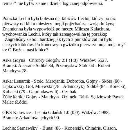
remis?" nie był w stanie udzielić logicznej odpowiedzi.
Porażka Lechii była bolesna dla kibiców Lechii, którzy po raz
pierwszy od kilku miesięcy mogli pojechać za swoją drużyną.
Znamienna była wypowiedź po meczu Miłosza Kałachura,
wychowanka Lechii, który tak zareagował na tę porażkę:
- Zagraliśmy słabo i bardziej jak tych 3 punktów żal mi było
naszych kibiców. Po końcowym gwizdku pierwsza moja moja myśl
to: O Boże a nasi kibice?
Arka Gdyna - Chrobry Głogów 2:1 (1:0). Widzów: 5527.
Bramki: Alassane Sidibé 34, Przemysław Stolc 64 - Robert
Mandrysz 78.
Arka: Lenarcik - Stolc, Marcjanik, Dobrotka, Gojny - Skóra (90 -
Lipkowski), Gol, Milewski (78 - Adamczyk), Sidibé (84 - Borecki),
Kobacki (79 - Gaprindaszwili) - Czubak.
Żółte kartki: Gojny - Mandrysz, Ozimek, Tabiś. Sędziował: Paweł
Malec (Łódź).
GKS Katowice - Lechia Gdańsk 1:0 (0:0). Widzów: 5988.
Bramka: Arkadiusz Jędrych 90.
Lechia: Sarnawśkyj - Bugaj (86 - Koperski), Chindriș, Olsson,