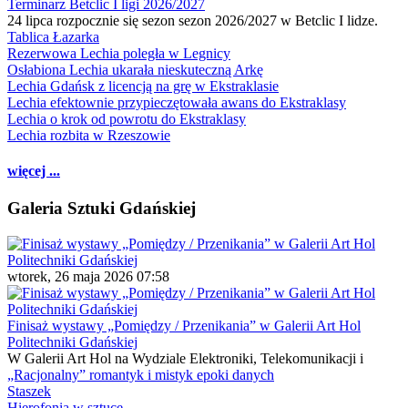
Terminarz Betclic I ligi 2026/2027
24 lipca rozpocznie się sezon sezon 2026/2027 w Betclic I lidze.
Tablica Łazarka
Rezerwowa Lechia poległa w Legnicy
Osłabiona Lechia ukarała nieskuteczną Arkę
Lechia Gdańsk z licencją na grę w Ekstraklasie
Lechia efektownie przypieczętowała awans do Ekstraklasy
Lechia o krok od powrotu do Ekstraklasy
Lechia rozbita w Rzeszowie
więcej ...
Galeria Sztuki Gdańskiej
wtorek, 26 maja 2026 07:58
Finisaż wystawy „Pomiędzy / Przenikania” w Galerii Art Hol
Politechniki Gdańskiej
W Galerii Art Hol na Wydziale Elektroniki, Telekomunikacji i
„Racjonalny” romantyk i mistyk epoki danych
Staszek
Hierofonia w sztuce