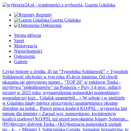
Reprinty
Gazeta Gdańska
Ogłoszenia
Strona główna
Sport
Motoryzacja
Nieruchomości
Ogłoszenia
Galerie
Czytaj historię u źródła. 45 lat "Tygodnika Solidarność"
»
Tygodnik
Solidarność obchodzi w tym roku 45-lecie istnienia. Od chwili
ukazania się pierwszego numer...
"TOP 20" w enklawie Tuska -
przybywa "półmilionerów" na Pomorzu
»
Przy 3,4 proc. inflacji
rocznej w 2025 roku, wynagrodzenia pomorskiej nomenklatury
gospodarczej kszt...
Gdańsk upamiętnił...
»
W sobotę i w niedzielę
w Gdańsku miały miejsce uroczystości upamiętniające okrutne
zbrodnie na polsk...
Prawo prawa koalicji KO/PSL - wyprawka last
minute dla minister
»
Zarząd woj. pomorskiego, kwintesencja
koalicji rządowej KO/PSL tuż przed powołaniem Jolanty Sobieran...
(PO)lityczny dobytek Tuska - (KO)lonizacja pomorskich szpitali
na... g...
»
Minister J. Sobierańska-Grenda, formalnie bezpartyjna, to