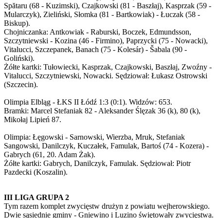
Spătaru (68 - Kuzimski), Czajkowski (81 - Baszłaj), Kasprzak (59 -
Mularczyk), Zieliński, Słomka (81 - Bartkowiak) - Łuczak (58 -
Biskup).
Chojniczanka: Antkowiak - Raburski, Boczek, Edmundsson,
Szczytniewski - Kozina (46 - Firmino), Paprzycki (75 - Nowacki),
Vitalucci, Szczepanek, Banach (75 - Kolesár) - Šabala (90 -
Goliński).
Żółte kartki: Tułowiecki, Kasprzak, Czajkowski, Baszłaj, Zwoźny -
Vitalucci, Szczytniewski, Nowacki. Sędziował: Łukasz Ostrowski
(Szczecin).
Olimpia Elbląg - ŁKS II Łódź 1:3 (0:1). Widzów: 653.
Bramki: Marcel Stefaniak 82 - Aleksander Ślęzak 36 (k), 80 (k),
Mikołaj Lipień 87.
Olimpia: Łęgowski - Sarnowski, Wierzba, Mruk, Stefaniak
Sangowski, Danilczyk, Kuczałek, Famulak, Bartoś (74 - Kozera) -
Gabrych (61, 20. Adam Żak).
Żółte kartki: Gabrych, Danilczyk, Famulak. Sędziował: Piotr
Pazdecki (Koszalin).
III LIGA GRUPA 2
Tym razem komplet zwycięstw drużyn z powiatu wejherowskiego.
Dwie sąsiednie gminy - Gniewino i Luzino świętowały zwycięstwa.