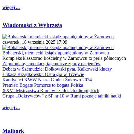
więcej ...
Wiadomości z Wybrzeża
czwartek, 18 września 2025 17:09
Bohaterski, niemiecki ksiądz upamiętniony w Żarnowcu
Kompleks klasztorno-kościelny w Żarnowcu to perła północnych
Zapomniany cmentarz, tajemnicze zgony pacjentów
Debata w Szemudzie: Dołkowski pyta, Kalkowski kluczy
Łukasz Brządkowski: Ostra gra w Tczewie
Kandydaci KWW Nasza Gmina Żukowo 2024
Premier: Bogate Pomorze to bogata Polska
XXVI Mistrzostwa Rumi w sztafetach olimpijskich
Grupa „Odkrywców” z SP nr 10 w Rumi poznaje tajniki nauki
więcej ...
Malbork