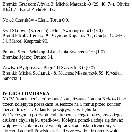
Bramki: Grzegorz Aftyka 3, Michał Marczak -3 (29, 48, 74), Olivier
Kliś 87 - Karol Zieliński 42.
Noteć Czarnków - Elana Toruń 0:0.
Świt Skolwin (Szczecin) - Flota Świnoujście 4:0 (3:0).
Bramki: Rafał Remisz 29, Szymon Kapelusz 32, Gracjan Goździk
34, Marcel Kasprzak 90.
Polonia Środa Wielkopolska - Unia Swarzędz 1:0 (1:0).
Bramka: Jędrzej Drame 34.
Zawisza Bydgoszcz - Pogoń II Szczecin 3:0 (0:0).
Bramki: Michał Sacharuk 48, Mateusz Młynarczyk 59, Krystian
Sanocki 81.
IV LIGA POMORSKA
Na IV froncie trzeba odnotować zwycięstwo Jaguara Kokoszki po
trzech kolejnych porażkach. A jeszcze na 6 minut przed końcem
meczu drużyna z Gdańska przegrywała w Lęborku.
W Dzierzgoniu po zwolnieniu trenera Jerzego Jastrzębowskiego
drużyna chyli się ku upadkowi. Kolejna porażka zdaje się dawać
wątpliwość zakończenie współpracy z gdańskim trenerem, za
którego kadencji Powiśle częściej wygrywało niż przegrywało.