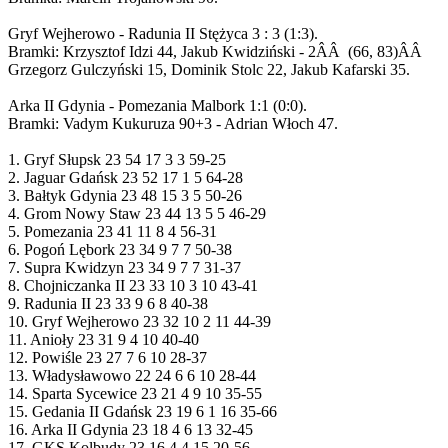
Gryf Wejherowo - Radunia II Stężyca 3 : 3 (1:3).
Bramki: Krzysztof Idzi 44, Jakub Kwidziński - 2ÂÂ (66, 83)ÂÂ
Grzegorz Gulczyński 15, Dominik Stolc 22, Jakub Kafarski 35.
Arka II Gdynia - Pomezania Malbork 1:1 (0:0).
Bramki: Vadym Kukuruza 90+3 - Adrian Włoch 47.
1. Gryf Słupsk 23 54 17 3 3 59-25
2. Jaguar Gdańsk 23 52 17 1 5 64-28
3. Bałtyk Gdynia 23 48 15 3 5 50-26
4. Grom Nowy Staw 23 44 13 5 5 46-29
5. Pomezania 23 41 11 8 4 56-31
6. Pogoń Lębork 23 34 9 7 7 50-38
7. Supra Kwidzyn 23 34 9 7 7 31-37
8. Chojniczanka II 23 33 10 3 10 43-41
9. Radunia II 23 33 9 6 8 40-38
10. Gryf Wejherowo 23 32 10 2 11 44-39
11. Anioły 23 31 9 4 10 40-40
12. Powiśle 23 27 7 6 10 28-37
13. Władysławowo 22 24 6 6 10 28-44
14. Sparta Sycewice 23 21 4 9 10 35-55
15. Gedania II Gdańsk 23 19 6 1 16 35-66
16. Arka II Gdynia 23 18 4 6 13 32-45
17. GKS Kolbudy 23 16 4 4 15 20-56