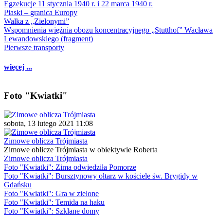
Egzekucje 11 stycznia 1940 r. i 22 marca 1940 r.
Piaski – granica Europy
Walka z „Zielonymi”
Wspomnienia więźnia obozu koncentracyjnego „Stutthof” Wacława
Lewandowskiego (fragment)
Pierwsze transporty
więcej ...
Foto "Kwiatki"
sobota, 13 lutego 2021 11:08
Zimowe oblicza Trójmiasta
Zimowe oblicze Trójmiasta w obiektywie Roberta
Zimowe oblicza Trójmiasta
Foto "Kwiatki": Zima odwiedziła Pomorze
Foto "Kwiatki": Bursztynowy ołtarz w kościele św. Brygidy w
Gdańsku
Foto "Kwiatki": Gra w zielone
Foto "Kwiatki": Temida na haku
Foto "Kwiatki": Szklane domy