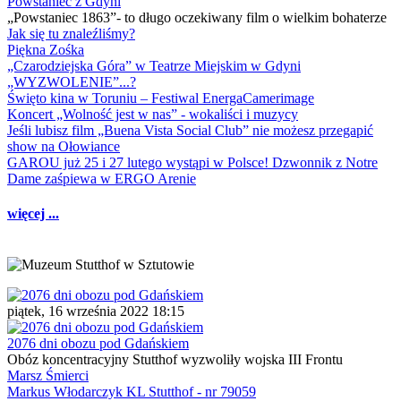
Powstaniec z Gdyni
„Powstaniec 1863”- to długo oczekiwany film o wielkim bohaterze
Jak się tu znaleźliśmy?
Piękna Zośka
„Czarodziejska Góra” w Teatrze Miejskim w Gdyni
„WYZWOLENIE”...?
Święto kina w Toruniu – Festiwal EnergaCamerimage
Koncert „Wolność jest w nas” - wokaliści i muzycy
Jeśli lubisz film „Buena Vista Social Club” nie możesz przegapić
show na Ołowiance
GAROU już 25 i 27 lutego wystąpi w Polsce! Dzwonnik z Notre
Dame zaśpiewa w ERGO Arenie
więcej ...
piątek, 16 września 2022 18:15
2076 dni obozu pod Gdańskiem
Obóz koncentracyjny Stutthof wyzwoliły wojska III Frontu
Marsz Śmierci
Markus Włodarczyk KL Stutthof - nr 79059