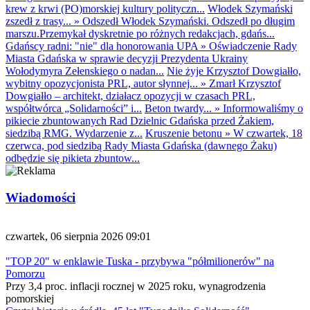
krew z krwi (PO)morskiej kultury polityczn...
Włodek Szymański
zszedł z trasy...
»
Odszedł Włodek Szymański. Odszedł po długim
marszu.Przemykał dyskretnie po różnych redakcjach, gdańs...
Gdańscy radni: "nie" dla honorowania UPA
»
Oświadczenie Rady
Miasta Gdańska w sprawie decyzji Prezydenta Ukrainy
Wołodymyra Zełenskiego o nadan...
Nie żyje Krzysztof Dowgiałło,
wybitny opozycjonista PRL, autor słynnej...
»
Zmarł Krzysztof
Dowgiałło – architekt, działacz opozycji w czasach PRL,
współtwórca „Solidarności” i...
Beton twardy...
»
Informowaliśmy o
pikiecie zbuntowanych Rad Dzielnic Gdańska przed Żakiem,
siedzibą RMG. Wydarzenie z...
Kruszenie betonu
»
W czwartek, 18
czerwca, pod siedzibą Rady Miasta Gdańska (dawnego Żaku)
odbędzie się pikieta zbuntow...
Wiadomości
czwartek, 06 sierpnia 2026 09:01
"TOP 20" w enklawie Tuska - przybywa "półmilionerów" na
Pomorzu
Przy 3,4 proc. inflacji rocznej w 2025 roku, wynagrodzenia
pomorskiej