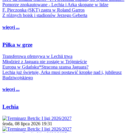
Pomorze znokautowane - Lechia i Arka skopane w lidze
F. Pieczonka (SKT) zagra w Roland Garros
Z różnych boisk i stadionów Jerzego Geberta
więcej ...
Piłka w grze
Transferowa ofensywa w Lechii trwa
Młodzież z Jaguara nie zostaje w Trójmieście
Europa w Gdańsku*Stracona szansa Jaguara?
Lechia już świętuje, Arka musi postawić kropkę nad i, jubileusz
Budziwojskiego
więcej ...
Lechia
środa, 08 lipca 2026 19:31