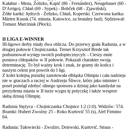
Kałahur - Mena, Żelizko, Kapić (86 - Fernández), Neugebauer (60 -
D'Arrigo), Chłań (69 - Sypek) - Bobček (68 - Zjawiński).
Żółte kartki: Jędrych - Żelizko, Chłań, Koperski. Czerwona kartka:
Märten Kuusk (74. minuta, Katowice, za brutalny faul). Sędziował:
Tomasz Marciniak (Płock).
II LIGA E-WINNER
III-ligowe derby miały dwa oblicza. Do przerwy grała Radunia, a w
drugiej połowie Chojniczanka. Trener Krzysztof Brede tak
podsumował występ swoich podopiecznycyh: - Cieszy mnie
postawa chłopaków w II połowie. Pokazali charakter swoją
determinację. To był ważny krok i znak, że gramy do końca i
naszym celem jest powrót do I ligi.
Z kolei kolejną porażkę zanotowała elbląska Olimpia i cała nadzieja
nie w graczach a raczej w Andrzeju Śliwce, który jako minister i
poseł pomógł zdobyć silnego sponsora a dzisiaj jako kandydat na
prezydenta miasta w II turze wygra tę potyczkę i także wesprze
słabą dzisiaj Olimpię.
Radunia Stężyca - Chojniczanka Chojnice 1:2 (1:0). Widzów: 574.
Bramki: Hubert Zwoźny 25 - Roko Kurtović 55 (s), Alef Firmino
64.
Radunia: Tułowiecki - Zwoźny, Dejewski, Kurtović, Straus -