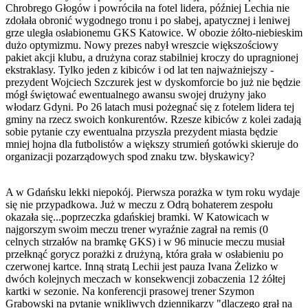
Chrobrego Głogów i powróciła na fotel lidera, później Lechia nie
zdołała obronić wygodnego tronu i po słabej, apatycznej i leniwej
grze uległa osłabionemu GKS Katowice. W obozie żółto-niebieskim
dużo optymizmu. Nowy prezes nabył wreszcie większościowy
pakiet akcji klubu, a drużyna coraz stabilniej kroczy do upragnionej
ekstraklasy. Tylko jeden z kibiców i od lat ten najważniejszy -
prezydent Wojciech Szczurek jest w dyskomforcie bo już nie będzie
mógł świętować ewentualnego awansu swojej drużyny jako
włodarz Gdyni. Po 26 latach musi pożegnać się z fotelem lidera tej
gminy na rzecz swoich konkurentów. Rzesze kibiców z kolei zadają
sobie pytanie czy ewentualna przyszła prezydent miasta będzie
mniej hojna dla futbolistów a większy strumień gotówki skieruje do
organizacji pozarządowych spod znaku tzw. błyskawicy?
A w Gdańsku lekki niepokój. Pierwsza porażka w tym roku wydaje
się nie przypadkowa. Już w meczu z Odrą bohaterem zespołu
okazała się...poprzeczka gdańskiej bramki. W Katowicach w
najgorszym swoim meczu trener wyraźnie zagrał na remis (0
celnych strzałów na bramkę GKS) i w 96 minucie meczu musiał
przełknąć gorycz porażki z drużyną, która grała w osłabieniu po
czerwonej kartce. Inną stratą Lechii jest pauza Ivana Żelizko w
dwóch kolejnych meczach w konsekwencji zobaczenia 12 żółtej
kartki w sezonie. Na konferencji prasowej trener Szymon
Grabowski na pytanie wnikliwych dziennikarzy "dlaczego grał na