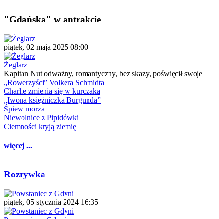
"Gdańska" w antrakcie
piątek, 02 maja 2025 08:00
Żeglarz
Kapitan Nut odważny, romantyczny, bez skazy, poświęcił swoje
„Rowerzyści” Volkera Schmidta
Charlie zmienia się w kurczaka
„Iwona księżniczka Burgunda”
Śpiew morza
Niewolnice z Pipidówki
Ciemności kryją ziemię
więcej ...
Rozrywka
piątek, 05 stycznia 2024 16:35