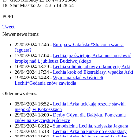
18. Start Miastko 22 14 3 5 14 28-54
POPI
Tweet
Newer news items:
25/05/2024 12:46
-
Europa w Gdańsku*Stracona szansa
Jaguara?
17/05/2024 17:04
-
Lechia już świętuje, Arka musi postawić
kropkę nad i, jubileusz Budziwojskiego
10/05/2024 18:29
-
Lechia solidnie, obawy o kondycję Arki
26/04/2024 17:34
-
Lechia krok od Ekstraklasy, wpadka Arki
19/04/2024 14:48
-
Wymiana zdań właścicieli
Lechii*Gedania znów zawiodła
Older news items:
05/04/2024 16:52
-
Lechia i Arka uciekają reszcie stawki,
niepokój w Kokoszkach
29/03/2024 18:00
-
Derby Gdyni dla Bałtyku, Pomezania
znów na zwycięskiej ścieżce
23/03/2024 08:12
-
Samodzielna Lechia, zadyszka Jaguara
15/03/2024 15:18
-
Lechia i Arka na kursie do ekstraklasy
08/03/2024 15:03
-
Lechia i Arka dyktują warunki w lidze