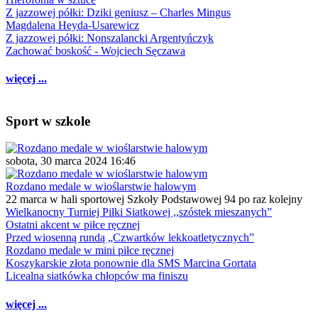
Z jazzowej półki: Dziki geniusz – Charles Mingus
Magdalena Heyda-Usarewicz
Z jazzowej półki: Nonszalancki Argentyńczyk
Zachować boskość - Wojciech Sęczawa
więcej ...
Sport w szkole
sobota, 30 marca 2024 16:46
Rozdano medale w wioślarstwie halowym
22 marca w hali sportowej Szkoły Podstawowej 94 po raz kolejny
Wielkanocny Turniej Piłki Siatkowej ,,szóstek mieszanych”
Ostatni akcent w piłce ręcznej
Przed wiosenną rundą „Czwartków lekkoatletycznych”
Rozdano medale w mini piłce ręcznej
Koszykarskie złota ponownie dla SMS Marcina Gortata
Licealna siatkówka chłopców ma finiszu
więcej ...