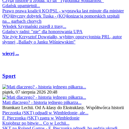
Czytaj historię u źródła. 45 lat "Tygodnika Solidarność"
Gdańsk upamiętnił...
Prawo prawa koalicji KO/PSL - wyprawka last minute dla minister
(PO)lityczny dobytek Tuska - (KO)lonizacja pomorskich szpitali
na... garbach chorych
Włodek Szymański zszedł z trasy...
Gdańscy radni: "nie" dla honorowania UPA
Nie żyje Krzysztof Dowgiałło, wybitny opozycjonista PRL, autor
słynnej „Ballady o Janku Wiśniewskim”
więcej ...
Sport
piątek, 07 sierpnia 2026 20:48
Mati dlaczego? - historia jednego piłkarza...
Bramkarz Lechii. Od A-klasy do Ekstraklasy. Współtwórca historii
Pieczonka (SKT) odpadł w Wimbledonie, ale...
F. Pieczonka (SKT) zagra w Wimbledonie
Krajobraz po bitwie... Co w Lechii...
SKT na Roland Garros - F. Pieczonka odpadł, bo sędzia ukradł...