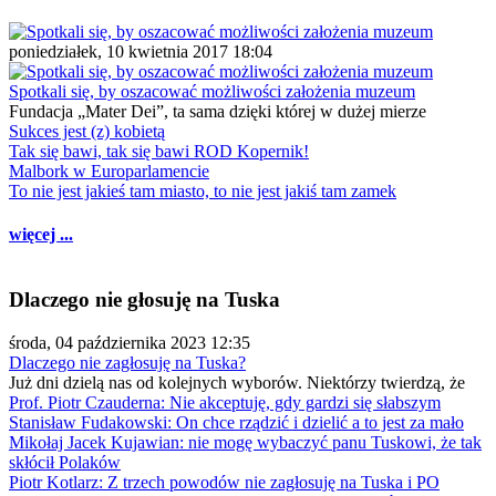
poniedziałek, 10 kwietnia 2017 18:04
Spotkali się, by oszacować możliwości założenia muzeum
Fundacja „Mater Dei”, ta sama dzięki której w dużej mierze
Sukces jest (z) kobietą
Tak się bawi, tak się bawi ROD Kopernik!
Malbork w Europarlamencie
To nie jest jakieś tam miasto, to nie jest jakiś tam zamek
więcej ...
Dlaczego nie głosuję na Tuska
środa, 04 października 2023 12:35
Dlaczego nie zagłosuję na Tuska?
Już dni dzielą nas od kolejnych wyborów. Niektórzy twierdzą, że
Prof. Piotr Czauderna: Nie akceptuję, gdy gardzi się słabszym
Stanisław Fudakowski: On chce rządzić i dzielić a to jest za mało
Mikołaj Jacek Kujawian: nie mogę wybaczyć panu Tuskowi, że tak
skłócił Polaków
Piotr Kotlarz: Z trzech powodów nie zagłosuję na Tuska i PO