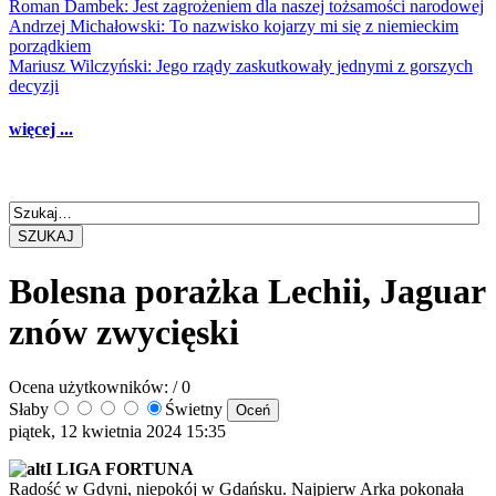
Roman Dambek: Jest zagrożeniem dla naszej tożsamości narodowej
Andrzej Michałowski: To nazwisko kojarzy mi się z niemieckim
porządkiem
Mariusz Wilczyński: Jego rządy zaskutkowały jednymi z gorszych
decyzji
więcej ...
SZUKAJ
Bolesna porażka Lechii, Jaguar
znów zwycięski
Ocena użytkowników:
/ 0
Słaby
Świetny
piątek, 12 kwietnia 2024 15:35
I LIGA FORTUNA
Radość w Gdyni, niepokój w Gdańsku. Najpierw Arka pokonała