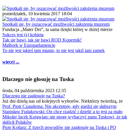
poniedziałek, 10 kwietnia 2017 18:04
Spotkali się, by oszacować możliwości założenia muzeum
Fundacja „Mater Dei”, ta sama dzięki której w dużej mierze
Sukces jest (z) kobietą
Tak się bawi, tak się bawi ROD Kopernik!
Malbork w Europarlamencie
To nie jest jakieś tam miasto, to nie jest jakiś tam zamek
więcej ...
Dlaczego nie głosuję na Tuska
środa, 04 października 2023 12:35
Dlaczego nie zagłosuję na Tuska?
Już dni dzielą nas od kolejnych wyborów. Niektórzy twierdzą, że
Prof. Piotr Czauderna: Nie akceptuję, gdy gardzi się słabszym
Stanisław Fudakowski: On chce rządzić i dzielić a to jest za mało
Mikołaj Jacek Kujawian: nie mogę wybaczyć panu Tuskowi, że tak
skłócił Polaków
Piotr Kotlarz: Z trzech powodów nie zagłosuję na Tuska i PO