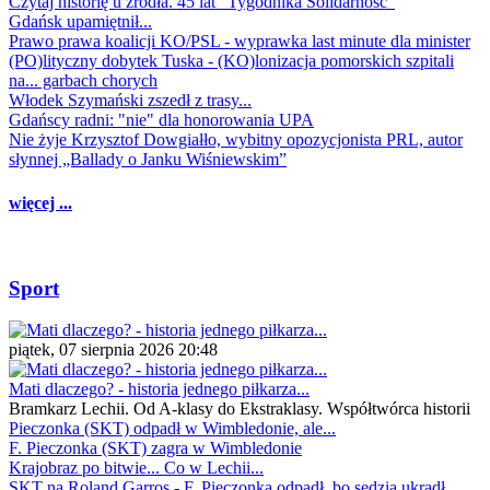
Czytaj historię u źródła. 45 lat "Tygodnika Solidarność"
Gdańsk upamiętnił...
Prawo prawa koalicji KO/PSL - wyprawka last minute dla minister
(PO)lityczny dobytek Tuska - (KO)lonizacja pomorskich szpitali
na... garbach chorych
Włodek Szymański zszedł z trasy...
Gdańscy radni: "nie" dla honorowania UPA
Nie żyje Krzysztof Dowgiałło, wybitny opozycjonista PRL, autor
słynnej „Ballady o Janku Wiśniewskim”
więcej ...
Sport
piątek, 07 sierpnia 2026 20:48
Mati dlaczego? - historia jednego piłkarza...
Bramkarz Lechii. Od A-klasy do Ekstraklasy. Współtwórca historii
Pieczonka (SKT) odpadł w Wimbledonie, ale...
F. Pieczonka (SKT) zagra w Wimbledonie
Krajobraz po bitwie... Co w Lechii...
SKT na Roland Garros - F. Pieczonka odpadł, bo sędzia ukradł...