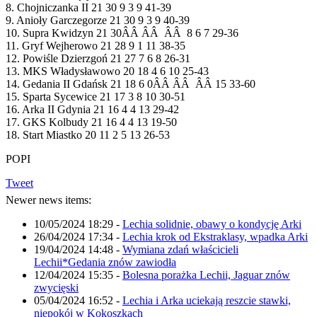
8. Chojniczanka II 21 30 9 3 9 41-39
9. Anioły Garczegorze 21 30 9 3 9 40-39
10. Supra Kwidzyn 21 30ÂÂ ÂÂ ÂÂ 8 6 7 29-36
11. Gryf Wejherowo 21 28 9 1 11 38-35
12. Powiśle Dzierzgoń 21 27 7 6 8 26-31
13. MKS Władysławowo 20 18 4 6 10 25-43
14. Gedania II Gdańsk 21 18 6 0ÂÂ ÂÂ ÂÂ 15 33-60
15. Sparta Sycewice 21 17 3 8 10 30-51
16. Arka II Gdynia 21 16 4 4 13 29-42
17. GKS Kolbudy 21 16 4 4 13 19-50
18. Start Miastko 20 11 2 5 13 26-53
POPI
Tweet
Newer news items:
10/05/2024 18:29
-
Lechia solidnie, obawy o kondycję Arki
26/04/2024 17:34
-
Lechia krok od Ekstraklasy, wpadka Arki
19/04/2024 14:48
-
Wymiana zdań właścicieli
Lechii*Gedania znów zawiodła
12/04/2024 15:35
-
Bolesna porażka Lechii, Jaguar znów
zwycięski
05/04/2024 16:52
-
Lechia i Arka uciekają reszcie stawki,
niepokój w Kokoszkach