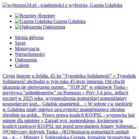
Reprinty
Gazeta Gdańska
Ogłoszenia
Strona główna
Sport
Motoryzacja
Nieruchomości
Ogłoszenia
Galerie
Czytaj historię u źródła. 45 lat "Tygodnika Solidarność"
»
Tygodnik
Solidarność obchodzi w tym roku 45-lecie istnienia. Od chwili
ukazania się pierwszego numer...
"TOP 20" w enklawie Tuska -
przybywa "półmilionerów" na Pomorzu
»
Przy 3,4 proc. inflacji
rocznej w 2025 roku, wynagrodzenia pomorskiej nomenklatury
gospodarczej kszt...
Gdańsk upamiętnił...
»
W sobotę i w niedzielę
w Gdańsku miały miejsce uroczystości upamiętniające okrutne
zbrodnie na polsk...
Prawo prawa koalicji KO/PSL - wyprawka last
minute dla minister
»
Zarząd woj. pomorskiego, kwintesencja
koalicji rządowej KO/PSL tuż przed powołaniem Jolanty Sobieran...
(PO)lityczny dobytek Tuska - (KO)lonizacja pomorskich szpitali
na... g...
»
Minister J. Sobierańska-Grenda, formalnie bezpartyjna, to