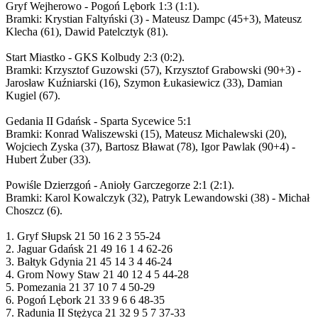
Gryf Wejherowo - Pogoń Lębork 1:3 (1:1).
Bramki: Krystian Faltyński (3) - Mateusz Dampc (45+3), Mateusz
Klecha (61), Dawid Patelcztyk (81).
Start Miastko - GKS Kolbudy 2:3 (0:2).
Bramki: Krzysztof Guzowski (57), Krzysztof Grabowski (90+3) -
Jarosław Kuźniarski (16), Szymon Łukasiewicz (33), Damian
Kugiel (67).
Gedania II Gdańsk - Sparta Sycewice 5:1
Bramki: Konrad Waliszewski (15), Mateusz Michalewski (20),
Wojciech Zyska (37), Bartosz Bławat (78), Igor Pawlak (90+4) -
Hubert Żuber (33).
Powiśle Dzierzgoń - Anioły Garczegorze 2:1 (2:1).
Bramki: Karol Kowalczyk (32), Patryk Lewandowski (38) - Michał
Choszcz (6).
1. Gryf Słupsk 21 50 16 2 3 55-24
2. Jaguar Gdańsk 21 49 16 1 4 62-26
3. Bałtyk Gdynia 21 45 14 3 4 46-24
4. Grom Nowy Staw 21 40 12 4 5 44-28
5. Pomezania 21 37 10 7 4 50-29
6. Pogoń Lębork 21 33 9 6 6 48-35
7. Radunia II Stężyca 21 32 9 5 7 37-33