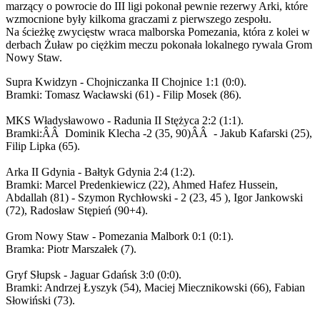
marzący o powrocie do III ligi pokonał pewnie rezerwy Arki, które
wzmocnione były kilkoma graczami z pierwszego zespołu.
Na ścieżkę zwycięstw wraca malborska Pomezania, która z kolei w
derbach Żuław po ciężkim meczu pokonała lokalnego rywala Grom
Nowy Staw.
Supra Kwidzyn - Chojniczanka II Chojnice 1:1 (0:0).
Bramki: Tomasz Wacławski (61) - Filip Mosek (86).
MKS Władysławowo - Radunia II Stężyca 2:2 (1:1).
Bramki:ÂÂ Dominik Klecha -2 (35, 90)ÂÂ - Jakub Kafarski (25),
Filip Lipka (65).
Arka II Gdynia - Bałtyk Gdynia 2:4 (1:2).
Bramki: Marcel Predenkiewicz (22), Ahmed Hafez Hussein,
Abdallah (81) - Szymon Rychłowski - 2 (23, 45 ), Igor Jankowski
(72), Radosław Stępień (90+4).
Grom Nowy Staw - Pomezania Malbork 0:1 (0:1).
Bramka: Piotr Marszałek (7).
Gryf Słupsk - Jaguar Gdańsk 3:0 (0:0).
Bramki: Andrzej Łyszyk (54), Maciej Miecznikowski (66), Fabian
Słowiński (73).