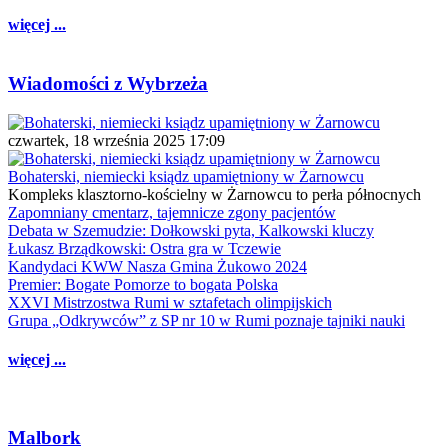
więcej ...
Wiadomości z Wybrzeża
czwartek, 18 września 2025 17:09
Bohaterski, niemiecki ksiądz upamiętniony w Żarnowcu
Kompleks klasztorno-kościelny w Żarnowcu to perła północnych
Zapomniany cmentarz, tajemnicze zgony pacjentów
Debata w Szemudzie: Dołkowski pyta, Kalkowski kluczy
Łukasz Brządkowski: Ostra gra w Tczewie
Kandydaci KWW Nasza Gmina Żukowo 2024
Premier: Bogate Pomorze to bogata Polska
XXVI Mistrzostwa Rumi w sztafetach olimpijskich
Grupa „Odkrywców” z SP nr 10 w Rumi poznaje tajniki nauki
więcej ...
Malbork