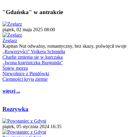
"Gdańska" w antrakcie
piątek, 02 maja 2025 08:00
Żeglarz
Kapitan Nut odważny, romantyczny, bez skazy, poświęcił swoje
„Rowerzyści” Volkera Schmidta
Charlie zmienia się w kurczaka
„Iwona księżniczka Burgunda”
Śpiew morza
Niewolnice z Pipidówki
Ciemności kryją ziemię
więcej ...
Rozrywka
piątek, 05 stycznia 2024 16:35