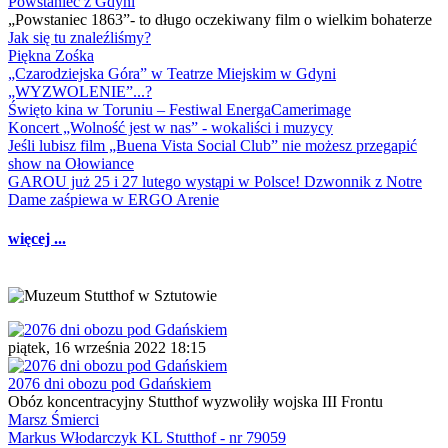
Powstaniec z Gdyni
„Powstaniec 1863”- to długo oczekiwany film o wielkim bohaterze
Jak się tu znaleźliśmy?
Piękna Zośka
„Czarodziejska Góra” w Teatrze Miejskim w Gdyni
„WYZWOLENIE”...?
Święto kina w Toruniu – Festiwal EnergaCamerimage
Koncert „Wolność jest w nas” - wokaliści i muzycy
Jeśli lubisz film „Buena Vista Social Club” nie możesz przegapić
show na Ołowiance
GAROU już 25 i 27 lutego wystąpi w Polsce! Dzwonnik z Notre
Dame zaśpiewa w ERGO Arenie
więcej ...
piątek, 16 września 2022 18:15
2076 dni obozu pod Gdańskiem
Obóz koncentracyjny Stutthof wyzwoliły wojska III Frontu
Marsz Śmierci
Markus Włodarczyk KL Stutthof - nr 79059