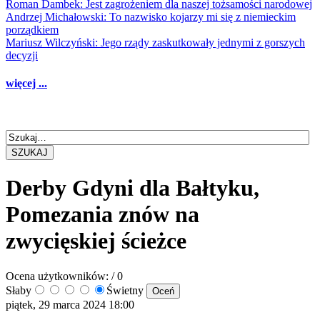
Roman Dambek: Jest zagrożeniem dla naszej tożsamości narodowej
Andrzej Michałowski: To nazwisko kojarzy mi się z niemieckim
porządkiem
Mariusz Wilczyński: Jego rządy zaskutkowały jednymi z gorszych
decyzji
więcej ...
SZUKAJ
Derby Gdyni dla Bałtyku,
Pomezania znów na
zwycięskiej ścieżce
Ocena użytkowników:
/ 0
Słaby
Świetny
piątek, 29 marca 2024 18:00