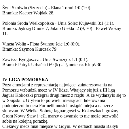
Świt Skolwin (Szczecin) - Elana Toruń 1:0 (1:0).
Bramka: Kacper Wojdak 28.
Polonia Środa Wielkopolska - Unia Solec Kujawski 3:1 (1:1).
Bramki: Jędrzej Drame 7, Jakub Giełda -2 (9, 70) - Paweł Woźny
11.
Vineta Wolin - Flota Świnoujście 1:0 (0:0).
Bramka: Szymon Kurczak 79.
Zawisza Bydgoszcz - Unia Swarzędz 1:1 (0:1).
Bramki: Patryk Urbański 69 (k) - Tymoteusz Klupś 30.
IV LIGA POMORSKA
Poza emocjami z reprezentacją najwięcej zainteresowania na
Pomorzu wzbudził mecz w IV lidze. Witający się już z III ligą
Jaguar Kokoszki przegrał drugi mecz z rzędu. A że wydarzyło się to
w Słupsku z Gryfem to po wielu miesiącach liderowania
podopieczni trenera Formelii musieli ustąpić miejsca na rzecz
słupczan. W Wielką Sobotę Jaguar gości w Kokoszkach groźny
Grom Nowy Staw i jeśli marzy o awansie to nie może pozwolić
sobie na kolejną porażkę.
Ciekawy mecz miał miejsce w Gdyni. W derbach miasta Bałtyk