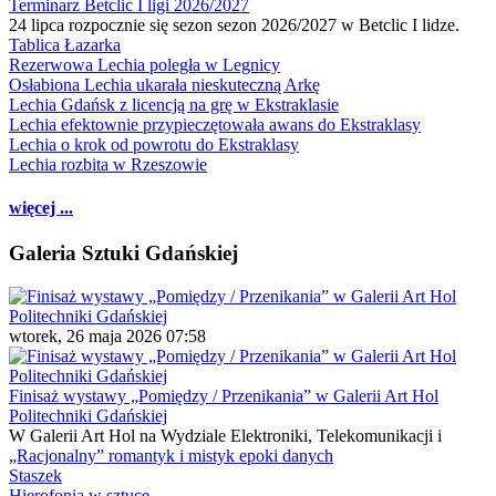
Terminarz Betclic I ligi 2026/2027
24 lipca rozpocznie się sezon sezon 2026/2027 w Betclic I lidze.
Tablica Łazarka
Rezerwowa Lechia poległa w Legnicy
Osłabiona Lechia ukarała nieskuteczną Arkę
Lechia Gdańsk z licencją na grę w Ekstraklasie
Lechia efektownie przypieczętowała awans do Ekstraklasy
Lechia o krok od powrotu do Ekstraklasy
Lechia rozbita w Rzeszowie
więcej ...
Galeria Sztuki Gdańskiej
wtorek, 26 maja 2026 07:58
Finisaż wystawy „Pomiędzy / Przenikania” w Galerii Art Hol
Politechniki Gdańskiej
W Galerii Art Hol na Wydziale Elektroniki, Telekomunikacji i
„Racjonalny” romantyk i mistyk epoki danych
Staszek
Hierofonia w sztuce