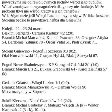
powstrzyma się od rewolucyjnych ruchów wśród jego pupilów.
Widać zmniejszenie wynagrodzeń dla graczy nie skutkuje. Może
problem tkwi nie wśród graczy a u ich trenerów?
W każdym razie jeśli Wikęd Luzino utrzyma się w IV lidze kosztem
Stolema będzie to prawdziwa hańba dla Gniewina!
Kolejka 22 - 23-24 marca
Błękitni Stargard - Cartusia Kartuzy 4:2 (2:0).
Bramki: Michał Marczak 4, Konrad Prawucki 38, Grzegorz Aftyka
54, Bartłomiej Zdunek 78 - Óscar Vidal 51, Piotr Łysiak 71.
Stolem Gniewino - Pogoń II Szczecin 0:3 (0:2).
Olaf Korczakowski 11, Gracjan Hyl 44, Błażej Starzycki 67.
Pogoń Nowe Skalmierzyce - KP Starogard Gdański 2:1 (1:0).
Bramki: Marcin Lis 21, Łukasz Grabowski 64 - Karol Zieliński 57
(k).
Gedania Gdańsk - Wikęd Luzino 1:1 (0:0).
Bramki: Miłosz Manuszewski 75 - Damian Wojda 90
Mecz rozegrany w Sopocie.
Sokół Kleczew - Noteć Czarnków 2:2 (2:2).
Bramki: Michał Grobelny 7, Mateusz Wzięch 16 (k) - Wiktor
Kacprzak -2 (3 - k), 10 - k).