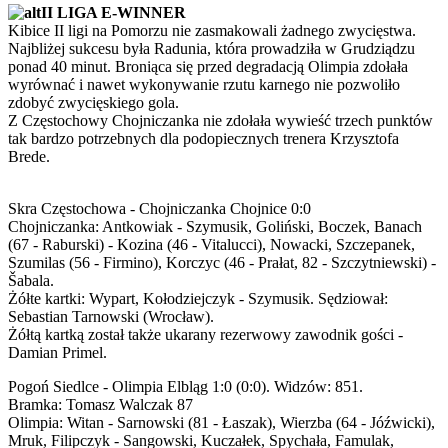
II LIGA E-WINNER
Kibice II ligi na Pomorzu nie zasmakowali żadnego zwycięstwa.
Najbliżej sukcesu była Radunia, która prowadziła w Grudziądzu
ponad 40 minut. Broniąca się przed degradacją Olimpia zdołała
wyrównać i nawet wykonywanie rzutu karnego nie pozwoliło
zdobyć zwycięskiego gola.
Z Częstochowy Chojniczanka nie zdołała wywieść trzech punktów
tak bardzo potrzebnych dla podopiecznych trenera Krzysztofa
Brede.
Skra Częstochowa - Chojniczanka Chojnice 0:0
Chojniczanka: Antkowiak - Szymusik, Goliński, Boczek, Banach
(67 - Raburski) - Kozina (46 - Vitalucci), Nowacki, Szczepanek,
Szumilas (56 - Firmino), Korczyc (46 - Prałat, 82 - Szczytniewski) -
Šabala.
Żółte kartki: Wypart, Kołodziejczyk - Szymusik. Sędziował:
Sebastian Tarnowski (Wrocław).
Żółtą kartką został także ukarany rezerwowy zawodnik gości -
Damian Primel.
Pogoń Siedlce - Olimpia Elbląg 1:0 (0:0). Widzów: 851.
Bramka: Tomasz Walczak 87
Olimpia: Witan - Sarnowski (81 - Łaszak), Wierzba (64 - Jóźwicki),
Mruk, Filipczyk - Sangowski, Kuczałek, Spychała, Famulak,