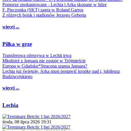
Pomorze znokautowane - Lechia i Arka skopane w lidze
F. Pieczonka (SKT) zagra w Roland Garros
Z różnych boisk i stadionów Jerzego Geberta
więcej ...
Piłka w grze
Transferowa ofensywa w Lechii trwa
Młodzież z Jaguara nie zostaje w Trójmieście
Europa w Gdańsku*Stracona szansa Jaguara?
Lechia już świętuje, Arka musi postawić kropkę nad i, jubileusz
Budziwojskiego
więcej ...
Lechia
środa, 08 lipca 2026 19:31