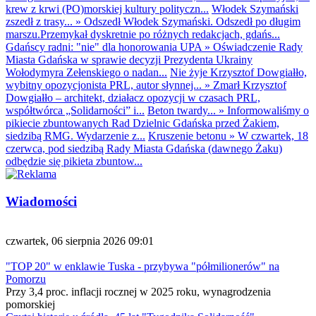
krew z krwi (PO)morskiej kultury polityczn...
Włodek Szymański
zszedł z trasy...
»
Odszedł Włodek Szymański. Odszedł po długim
marszu.Przemykał dyskretnie po różnych redakcjach, gdańs...
Gdańscy radni: "nie" dla honorowania UPA
»
Oświadczenie Rady
Miasta Gdańska w sprawie decyzji Prezydenta Ukrainy
Wołodymyra Zełenskiego o nadan...
Nie żyje Krzysztof Dowgiałło,
wybitny opozycjonista PRL, autor słynnej...
»
Zmarł Krzysztof
Dowgiałło – architekt, działacz opozycji w czasach PRL,
współtwórca „Solidarności” i...
Beton twardy...
»
Informowaliśmy o
pikiecie zbuntowanych Rad Dzielnic Gdańska przed Żakiem,
siedzibą RMG. Wydarzenie z...
Kruszenie betonu
»
W czwartek, 18
czerwca, pod siedzibą Rady Miasta Gdańska (dawnego Żaku)
odbędzie się pikieta zbuntow...
Wiadomości
czwartek, 06 sierpnia 2026 09:01
"TOP 20" w enklawie Tuska - przybywa "półmilionerów" na
Pomorzu
Przy 3,4 proc. inflacji rocznej w 2025 roku, wynagrodzenia
pomorskiej