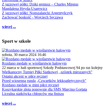
Z jazzowej półki: Dziki geniusz – Charles Mingus
Magdalena Heyda-Usarewicz
Z jazzowej półki: Nonszalancki Argentyńczyk
Zachować boskość - Wojciech Sęczawa
więcej ...
Sport w szkole
sobota, 30 marca 2024 16:46
Rozdano medale w wioślarstwie halowym
22 marca w hali sportowej Szkoły Podstawowej 94 po raz kolejny
Wielkanocny Turniej Piłki Siatkowej ,,szóstek mieszanych”
Ostatni akcent w piłce ręcznej
Przed wiosenną rundą „Czwartków lekkoatletycznych”
Rozdano medale w mini piłce ręcznej
Koszykarskie złota ponownie dla SMS Marcina Gortata
Licealna siatkówka chłopców ma finiszu
więcej ...