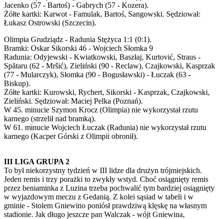
Jacenko (57 - Bartoś) - Gabrych (57 - Kozera).
Żółte kartki: Karwot - Famulak, Bartoś, Sangowski. Sędziował:
Łukasz Ostrowski (Szczecin).
Olimpia Grudziądz - Radunia Stężyca 1:1 (0:1).
Bramki: Oskar Sikorski 46 - Wojciech Słomka 9
Radunia: Odyjewski - Kwiatkowski, Baszłaj, Kurtović, Straus -
Spătaru (62 - Mršić), Zieliński (90 - Reclaw), Czajkowski, Kasprzak
(77 - Mularczyk), Słomka (90 - Bogusławski) - Łuczak (63 -
Biskup).
Żółte kartki: Kurowski, Rychert, Sikorski - Kasprzak, Czajkowski,
Zieliński. Sędziował: Maciej Pelka (Poznań).
W 45. minucie Szymon Krocz (Olimpia) nie wykorzystał rzutu
karnego (strzelił nad bramką).
W 61. minucie Wojciech Łuczak (Radunia) nie wykorzystał rzutu
karnego (Kacper Górski z Olimpii obronił).
III LIGA GRUPA 2
To był niekorzystny tydzień w III lidze dla drużyn trójmiejskich.
Jeden remis i trzy porażki to zwykły wstyd. Choć osiągnięty remis
przez beniaminka z Luzina trzeba pochwalić tym bardziej osiągnięty
w wyjazdowym meczu z Gedanią. Z kolei sąsiad w tabeli i w
gminie - Stolem Gniewino poniósł prawdziwą klęskę na własnym
stadionie. Jak długo jeszcze pan Walczak - wójt Gniewina,