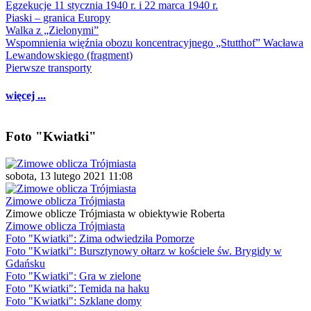
Egzekucje 11 stycznia 1940 r. i 22 marca 1940 r.
Piaski – granica Europy
Walka z „Zielonymi”
Wspomnienia więźnia obozu koncentracyjnego „Stutthof” Wacława
Lewandowskiego (fragment)
Pierwsze transporty
więcej ...
Foto "Kwiatki"
sobota, 13 lutego 2021 11:08
Zimowe oblicza Trójmiasta
Zimowe oblicze Trójmiasta w obiektywie Roberta
Zimowe oblicza Trójmiasta
Foto "Kwiatki": Zima odwiedziła Pomorze
Foto "Kwiatki": Bursztynowy ołtarz w kościele św. Brygidy w
Gdańsku
Foto "Kwiatki": Gra w zielone
Foto "Kwiatki": Temida na haku
Foto "Kwiatki": Szklane domy