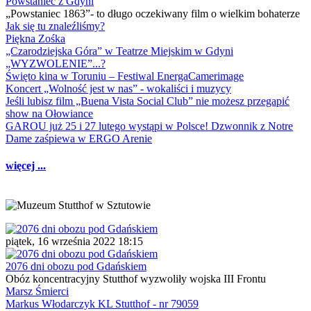
Powstaniec z Gdyni
„Powstaniec 1863”- to długo oczekiwany film o wielkim bohaterze
Jak się tu znaleźliśmy?
Piękna Zośka
„Czarodziejska Góra” w Teatrze Miejskim w Gdyni
„WYZWOLENIE”...?
Święto kina w Toruniu – Festiwal EnergaCamerimage
Koncert „Wolność jest w nas” - wokaliści i muzycy
Jeśli lubisz film „Buena Vista Social Club” nie możesz przegapić
show na Ołowiance
GAROU już 25 i 27 lutego wystąpi w Polsce! Dzwonnik z Notre
Dame zaśpiewa w ERGO Arenie
więcej ...
piątek, 16 września 2022 18:15
2076 dni obozu pod Gdańskiem
Obóz koncentracyjny Stutthof wyzwoliły wojska III Frontu
Marsz Śmierci
Markus Włodarczyk KL Stutthof - nr 79059