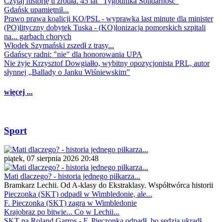
Czytaj historię u źródła. 45 lat "Tygodnika Solidarność"
Gdańsk upamiętnił...
Prawo prawa koalicji KO/PSL - wyprawka last minute dla minister
(PO)lityczny dobytek Tuska - (KO)lonizacja pomorskich szpitali
na... garbach chorych
Włodek Szymański zszedł z trasy...
Gdańscy radni: "nie" dla honorowania UPA
Nie żyje Krzysztof Dowgiałło, wybitny opozycjonista PRL, autor
słynnej „Ballady o Janku Wiśniewskim”
więcej ...
Sport
piątek, 07 sierpnia 2026 20:48
Mati dlaczego? - historia jednego piłkarza...
Bramkarz Lechii. Od A-klasy do Ekstraklasy. Współtwórca historii
Pieczonka (SKT) odpadł w Wimbledonie, ale...
F. Pieczonka (SKT) zagra w Wimbledonie
Krajobraz po bitwie... Co w Lechii...
SKT na Roland Garros - F. Pieczonka odpadł, bo sędzia ukradł...