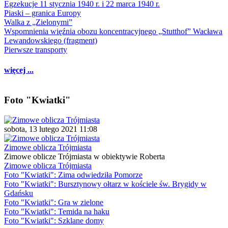
Egzekucje 11 stycznia 1940 r. i 22 marca 1940 r.
Piaski – granica Europy
Walka z „Zielonymi”
Wspomnienia więźnia obozu koncentracyjnego „Stutthof” Wacława
Lewandowskiego (fragment)
Pierwsze transporty
więcej ...
Foto "Kwiatki"
sobota, 13 lutego 2021 11:08
Zimowe oblicza Trójmiasta
Zimowe oblicze Trójmiasta w obiektywie Roberta
Zimowe oblicza Trójmiasta
Foto "Kwiatki": Zima odwiedziła Pomorze
Foto "Kwiatki": Bursztynowy ołtarz w kościele św. Brygidy w
Gdańsku
Foto "Kwiatki": Gra w zielone
Foto "Kwiatki": Temida na haku
Foto "Kwiatki": Szklane domy