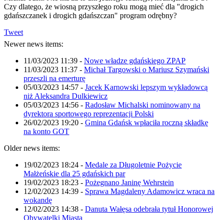
Czy dlatego, że wiosną przyszłego roku mogą mieć dla "drogich
gdańszczanek i drogich gdańszczan" program odrębny?
Tweet
Newer news items:
11/03/2023 11:39
-
Nowe władze gdańskiego ZPAP
11/03/2023 11:37
-
Michał Targowski o Mariusz Szymański
przeszli na emerturę
05/03/2023 14:57
-
Jacek Karnowski lepszym wykładowcą
niż Aleksandra Dulkiewicz
05/03/2023 14:56
-
Radosław Michalski nominowany na
dyrektora sportowego reprezentacji Polski
26/02/2023 19:20
-
Gmina Gdańsk wpłaciła roczną składkę
na konto GOT
Older news items:
19/02/2023 18:24
-
Medale za Długoletnie Pożycie
Małżeńskie dla 25 gdańskich par
19/02/2023 18:23
-
Pożegnano Janinę Wehrstein
12/02/2023 14:39
-
Sprawa Magdaleny Adamowicz wraca na
wokandę
12/02/2023 14:38
-
Danuta Wałęsa odebrała tytuł Honorowej
Obywatelki Miasta