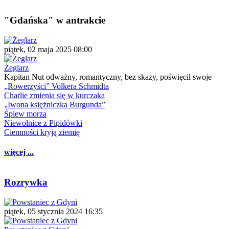
"Gdańska" w antrakcie
piątek, 02 maja 2025 08:00
Żeglarz
Kapitan Nut odważny, romantyczny, bez skazy, poświęcił swoje
„Rowerzyści” Volkera Schmidta
Charlie zmienia się w kurczaka
„Iwona księżniczka Burgunda”
Śpiew morza
Niewolnice z Pipidówki
Ciemności kryją ziemię
więcej ...
Rozrywka
piątek, 05 stycznia 2024 16:35