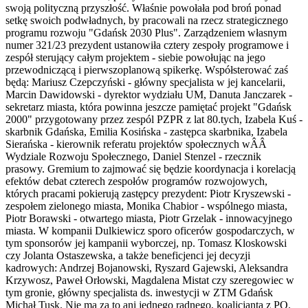
swoją polityczną przyszłość. Właśnie powołała pod broń ponad
setkę swoich podwładnych, by pracowali na rzecz strategicznego
programu rozwoju "Gdańsk 2030 Plus". Zarządzeniem własnym
numer 321/23 prezydent ustanowiła cztery zespoły programowe i
zespół sterujący całym projektem - siebie powołując na jego
przewodniczącą i pierwszoplanową spikerkę. Współsterować zaś
będą: Mariusz Czepczyński - główny specjalista w jej kancelarii,
Marcin Dawidowski - dyrektor wydziału UM, Danuta Janczarek -
sekretarz miasta, która powinna jeszcze pamiętać projekt "Gdańsk
2000" przygotowany przez zespól PZPR z lat 80.tych, Izabela Kuś -
skarbnik Gdańska, Emilia Kosińska - zastępca skarbnika, Izabela
Sierańska - kierownik referatu projektów społecznych wÂÂ
Wydziale Rozwoju Społecznego, Daniel Stenzel - rzecznik
prasowy. Gremium to zajmować się będzie koordynacja i korelacją
efektów debat czterech zespołów programów rozwojowych,
których pracami pokierują zastępcy prezydent: Piotr Kryszewski -
zespołem zielonego miasta, Monika Chabior - wspólnego miasta,
Piotr Borawski - otwartego miasta, Piotr Grzelak - innowacyjnego
miasta. W kompanii Dulkiewicz sporo oficerów gospodarczych, w
tym sponsorów jej kampanii wyborczej, np. Tomasz Kloskowski
czy Jolanta Ostaszewska, a także beneficjenci jej decyzji
kadrowych: Andrzej Bojanowski, Ryszard Gajewski, Aleksandra
Krzywosz, Paweł Orłowski, Magdalena Mistat czy szeregowiec w
tym gronie, główny specjalista ds. inwestycji w ZTM Gdańsk
Michał Tusk. Nie ma za to ani jednego radnego, koalicjanta z PO.