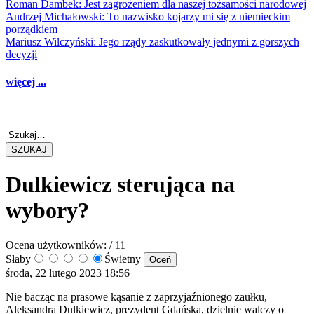
Roman Dambek: Jest zagrożeniem dla naszej tożsamości narodowej
Andrzej Michałowski: To nazwisko kojarzy mi się z niemieckim
porządkiem
Mariusz Wilczyński: Jego rządy zaskutkowały jednymi z gorszych
decyzji
więcej ...
SZUKAJ
Dulkiewicz sterująca na
wybory?
Ocena użytkowników:
/ 11
Słaby
Świetny
środa, 22 lutego 2023 18:56
Nie bacząc na prasowe kąsanie z zaprzyjaźnionego zaułku,
Aleksandra Dulkiewicz, prezydent Gdańska, dzielnie walczy o