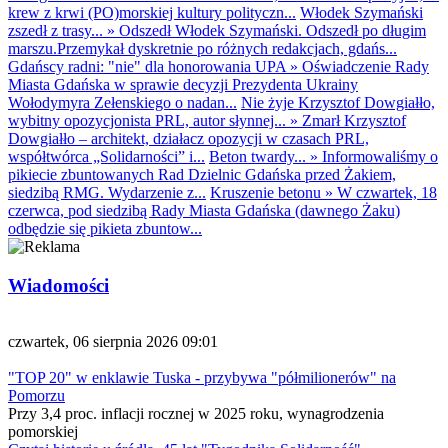
krew z krwi (PO)morskiej kultury polityczn...
Włodek Szymański
zszedł z trasy...
»
Odszedł Włodek Szymański. Odszedł po długim
marszu.Przemykał dyskretnie po różnych redakcjach, gdańs...
Gdańscy radni: "nie" dla honorowania UPA
»
Oświadczenie Rady
Miasta Gdańska w sprawie decyzji Prezydenta Ukrainy
Wołodymyra Zełenskiego o nadan...
Nie żyje Krzysztof Dowgiałło,
wybitny opozycjonista PRL, autor słynnej...
»
Zmarł Krzysztof
Dowgiałło – architekt, działacz opozycji w czasach PRL,
współtwórca „Solidarności” i...
Beton twardy...
»
Informowaliśmy o
pikiecie zbuntowanych Rad Dzielnic Gdańska przed Żakiem,
siedzibą RMG. Wydarzenie z...
Kruszenie betonu
»
W czwartek, 18
czerwca, pod siedzibą Rady Miasta Gdańska (dawnego Żaku)
odbędzie się pikieta zbuntow...
Wiadomości
czwartek, 06 sierpnia 2026 09:01
"TOP 20" w enklawie Tuska - przybywa "półmilionerów" na
Pomorzu
Przy 3,4 proc. inflacji rocznej w 2025 roku, wynagrodzenia
pomorskiej