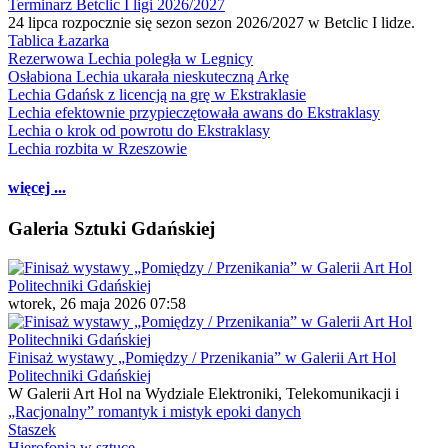
Terminarz Betclic I ligi 2026/2027
24 lipca rozpocznie się sezon sezon 2026/2027 w Betclic I lidze.
Tablica Łazarka
Rezerwowa Lechia poległa w Legnicy
Osłabiona Lechia ukarała nieskuteczną Arkę
Lechia Gdańsk z licencją na grę w Ekstraklasie
Lechia efektownie przypieczętowała awans do Ekstraklasy
Lechia o krok od powrotu do Ekstraklasy
Lechia rozbita w Rzeszowie
więcej ...
Galeria Sztuki Gdańskiej
wtorek, 26 maja 2026 07:58
Finisaż wystawy „Pomiędzy / Przenikania” w Galerii Art Hol
Politechniki Gdańskiej
W Galerii Art Hol na Wydziale Elektroniki, Telekomunikacji i
„Racjonalny” romantyk i mistyk epoki danych
Staszek
Hierofonia w sztuce