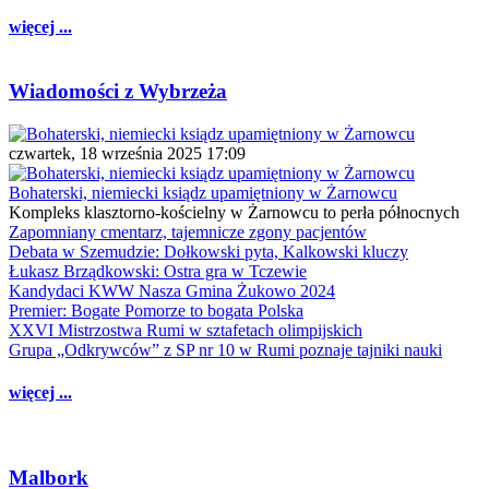
więcej ...
Wiadomości z Wybrzeża
czwartek, 18 września 2025 17:09
Bohaterski, niemiecki ksiądz upamiętniony w Żarnowcu
Kompleks klasztorno-kościelny w Żarnowcu to perła północnych
Zapomniany cmentarz, tajemnicze zgony pacjentów
Debata w Szemudzie: Dołkowski pyta, Kalkowski kluczy
Łukasz Brządkowski: Ostra gra w Tczewie
Kandydaci KWW Nasza Gmina Żukowo 2024
Premier: Bogate Pomorze to bogata Polska
XXVI Mistrzostwa Rumi w sztafetach olimpijskich
Grupa „Odkrywców” z SP nr 10 w Rumi poznaje tajniki nauki
więcej ...
Malbork