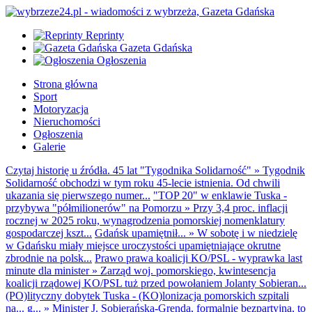
Reprinty
Gazeta Gdańska
Ogłoszenia
Strona główna
Sport
Motoryzacja
Nieruchomości
Ogłoszenia
Galerie
Czytaj historię u źródła. 45 lat "Tygodnika Solidarność"
»
Tygodnik
Solidarność obchodzi w tym roku 45-lecie istnienia. Od chwili
ukazania się pierwszego numer...
"TOP 20" w enklawie Tuska -
przybywa "półmilionerów" na Pomorzu
»
Przy 3,4 proc. inflacji
rocznej w 2025 roku, wynagrodzenia pomorskiej nomenklatury
gospodarczej kszt...
Gdańsk upamiętnił...
»
W sobotę i w niedzielę
w Gdańsku miały miejsce uroczystości upamiętniające okrutne
zbrodnie na polsk...
Prawo prawa koalicji KO/PSL - wyprawka last
minute dla minister
»
Zarząd woj. pomorskiego, kwintesencja
koalicji rządowej KO/PSL tuż przed powołaniem Jolanty Sobieran...
(PO)lityczny dobytek Tuska - (KO)lonizacja pomorskich szpitali
na... g...
»
Minister J. Sobierańska-Grenda, formalnie bezpartyjna, to