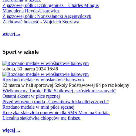
Z jazzowej półki: Dziki geniusz – Charles Mingus
Magdalena Heyda-Usarewicz
Z jazzowej półki: Nonszalancki Argentyńczyk
Zachować boskość - Wojciech Sęczawa
więcej ...
Sport w szkole
sobota, 30 marca 2024 16:46
Rozdano medale w wioślarstwie halowym
22 marca w hali sportowej Szkoły Podstawowej 94 po raz kolejny
Wielkanocny Turniej Piłki Siatkowej ,,szóstek mieszanych”
Ostatni akcent w piłce ręcznej
Przed wiosenną rundą „Czwartków lekkoatletycznych”
Rozdano medale w mini piłce ręcznej
Koszykarskie złota ponownie dla SMS Marcina Gortata
Licealna siatkówka chłopców ma finiszu
więcej ...