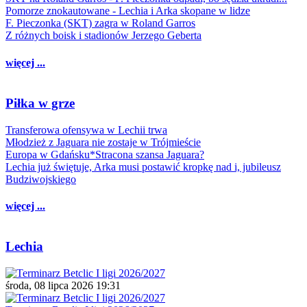
Pomorze znokautowane - Lechia i Arka skopane w lidze
F. Pieczonka (SKT) zagra w Roland Garros
Z różnych boisk i stadionów Jerzego Geberta
więcej ...
Piłka w grze
Transferowa ofensywa w Lechii trwa
Młodzież z Jaguara nie zostaje w Trójmieście
Europa w Gdańsku*Stracona szansa Jaguara?
Lechia już świętuje, Arka musi postawić kropkę nad i, jubileusz
Budziwojskiego
więcej ...
Lechia
środa, 08 lipca 2026 19:31