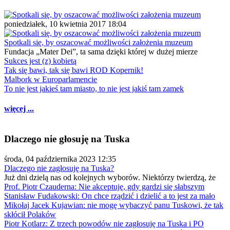
poniedziałek, 10 kwietnia 2017 18:04
Spotkali się, by oszacować możliwości założenia muzeum
Fundacja „Mater Dei”, ta sama dzięki której w dużej mierze
Sukces jest (z) kobietą
Tak się bawi, tak się bawi ROD Kopernik!
Malbork w Europarlamencie
To nie jest jakieś tam miasto, to nie jest jakiś tam zamek
więcej ...
Dlaczego nie głosuję na Tuska
środa, 04 października 2023 12:35
Dlaczego nie zagłosuję na Tuska?
Już dni dzielą nas od kolejnych wyborów. Niektórzy twierdzą, że
Prof. Piotr Czauderna: Nie akceptuję, gdy gardzi się słabszym
Stanisław Fudakowski: On chce rządzić i dzielić a to jest za mało
Mikołaj Jacek Kujawian: nie mogę wybaczyć panu Tuskowi, że tak
skłócił Polaków
Piotr Kotlarz: Z trzech powodów nie zagłosuję na Tuska i PO