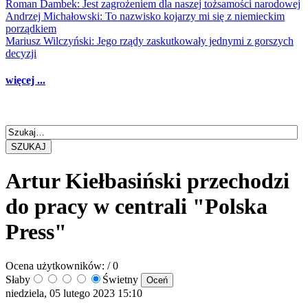
Roman Dambek: Jest zagrożeniem dla naszej tożsamości narodowej
Andrzej Michałowski: To nazwisko kojarzy mi się z niemieckim
porządkiem
Mariusz Wilczyński: Jego rządy zaskutkowały jednymi z gorszych
decyzji
więcej ...
SZUKAJ
Artur Kiełbasiński przechodzi
do pracy w centrali "Polska
Press"
Ocena użytkowników:
/ 0
Słaby
Świetny
niedziela, 05 lutego 2023 15:10