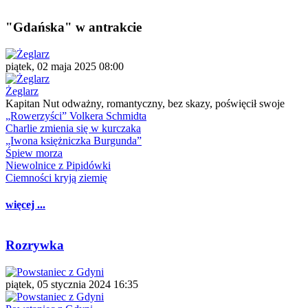
"Gdańska" w antrakcie
piątek, 02 maja 2025 08:00
Żeglarz
Kapitan Nut odważny, romantyczny, bez skazy, poświęcił swoje
„Rowerzyści” Volkera Schmidta
Charlie zmienia się w kurczaka
„Iwona księżniczka Burgunda”
Śpiew morza
Niewolnice z Pipidówki
Ciemności kryją ziemię
więcej ...
Rozrywka
piątek, 05 stycznia 2024 16:35