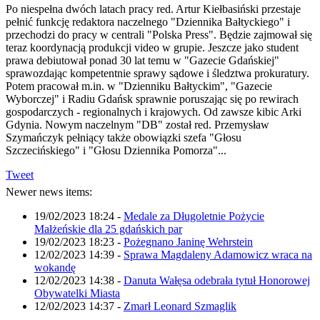
Po niespełna dwóch latach pracy red. Artur Kiełbasiński przestaje
pełnić funkcję redaktora naczelnego "Dziennika Bałtyckiego" i
przechodzi do pracy w centrali "Polska Press". Będzie zajmował się
teraz koordynacją produkcji video w grupie. Jeszcze jako student
prawa debiutował ponad 30 lat temu w "Gazecie Gdańskiej"
sprawozdając kompetentnie sprawy sądowe i śledztwa prokuratury.
Potem pracował m.in. w "Dzienniku Bałtyckim", "Gazecie
Wyborczej" i Radiu Gdańsk sprawnie poruszając się po rewirach
gospodarczych - regionalnych i krajowych. Od zawsze kibic Arki
Gdynia. Nowym naczelnym "DB" został red. Przemysław
Szymańczyk pełniący także obowiązki szefa "Głosu
Szczecińskiego" i "Głosu Dziennika Pomorza"...
Tweet
Newer news items:
19/02/2023 18:24
-
Medale za Długoletnie Pożycie
Małżeńskie dla 25 gdańskich par
19/02/2023 18:23
-
Pożegnano Janinę Wehrstein
12/02/2023 14:39
-
Sprawa Magdaleny Adamowicz wraca na
wokandę
12/02/2023 14:38
-
Danuta Wałęsa odebrała tytuł Honorowej
Obywatelki Miasta
12/02/2023 14:37
-
Zmarł Leonard Szmaglik