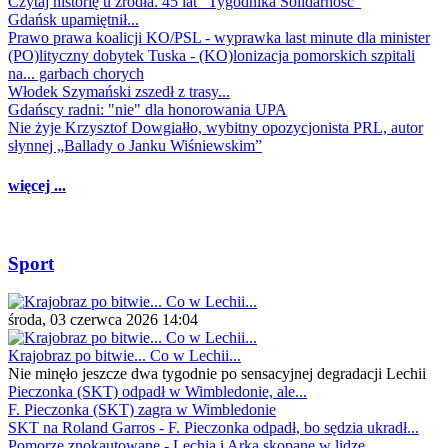
Czytaj historię u źródła. 45 lat "Tygodnika Solidarność"
Gdańsk upamiętnił...
Prawo prawa koalicji KO/PSL - wyprawka last minute dla minister
(PO)lityczny dobytek Tuska - (KO)lonizacja pomorskich szpitali
na... garbach chorych
Włodek Szymański zszedł z trasy...
Gdańscy radni: "nie" dla honorowania UPA
Nie żyje Krzysztof Dowgiałło, wybitny opozycjonista PRL, autor
słynnej „Ballady o Janku Wiśniewskim”
więcej ...
Sport
środa, 03 czerwca 2026 14:04
Krajobraz po bitwie... Co w Lechii...
Nie minęło jeszcze dwa tygodnie po sensacyjnej degradacji Lechii
Pieczonka (SKT) odpadł w Wimbledonie, ale...
F. Pieczonka (SKT) zagra w Wimbledonie
SKT na Roland Garros - F. Pieczonka odpadł, bo sędzia ukradł...
Pomorze znokautowane - Lechia i Arka skopane w lidze