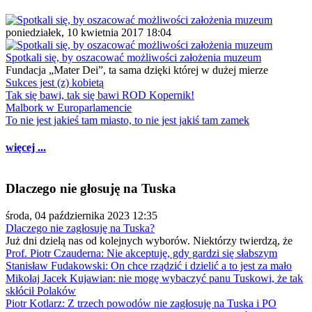
poniedziałek, 10 kwietnia 2017 18:04
Spotkali się, by oszacować możliwości założenia muzeum
Fundacja „Mater Dei”, ta sama dzięki której w dużej mierze
Sukces jest (z) kobietą
Tak się bawi, tak się bawi ROD Kopernik!
Malbork w Europarlamencie
To nie jest jakieś tam miasto, to nie jest jakiś tam zamek
więcej ...
Dlaczego nie głosuję na Tuska
środa, 04 października 2023 12:35
Dlaczego nie zagłosuję na Tuska?
Już dni dzielą nas od kolejnych wyborów. Niektórzy twierdzą, że
Prof. Piotr Czauderna: Nie akceptuję, gdy gardzi się słabszym
Stanisław Fudakowski: On chce rządzić i dzielić a to jest za mało
Mikołaj Jacek Kujawian: nie mogę wybaczyć panu Tuskowi, że tak
skłócił Polaków
Piotr Kotlarz: Z trzech powodów nie zagłosuję na Tuska i PO