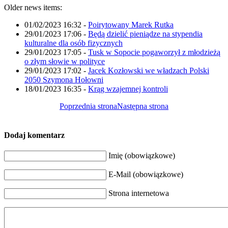
Older news items:
01/02/2023 16:32
-
Poirytowany Marek Rutka
29/01/2023 17:06
-
Będą dzielić pieniądze na stypendia
kulturalne dla osób fizycznych
29/01/2023 17:05
-
Tusk w Sopocie pogaworzył z młodzieżą
o złym słowie w polityce
29/01/2023 17:02
-
Jacek Kozłowski we władzach Polski
2050 Szymona Hołowni
18/01/2023 16:35
-
Krąg wzajemnej kontroli
Poprzednia strona
Następna strona
Dodaj komentarz
Imię (obowiązkowe)
E-Mail (obowiązkowe)
Strona internetowa