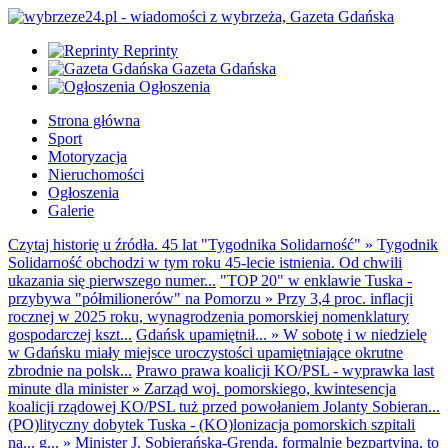
Reprinty
Gazeta Gdańska
Ogłoszenia
Strona główna
Sport
Motoryzacja
Nieruchomości
Ogłoszenia
Galerie
Czytaj historię u źródła. 45 lat "Tygodnika Solidarność"
»
Tygodnik
Solidarność obchodzi w tym roku 45-lecie istnienia. Od chwili
ukazania się pierwszego numer...
"TOP 20" w enklawie Tuska -
przybywa "półmilionerów" na Pomorzu
»
Przy 3,4 proc. inflacji
rocznej w 2025 roku, wynagrodzenia pomorskiej nomenklatury
gospodarczej kszt...
Gdańsk upamiętnił...
»
W sobotę i w niedzielę
w Gdańsku miały miejsce uroczystości upamiętniające okrutne
zbrodnie na polsk...
Prawo prawa koalicji KO/PSL - wyprawka last
minute dla minister
»
Zarząd woj. pomorskiego, kwintesencja
koalicji rządowej KO/PSL tuż przed powołaniem Jolanty Sobieran...
(PO)lityczny dobytek Tuska - (KO)lonizacja pomorskich szpitali
na... g...
»
Minister J. Sobierańska-Grenda, formalnie bezpartyjna, to