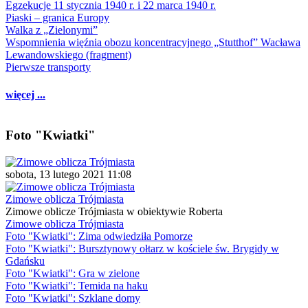
Egzekucje 11 stycznia 1940 r. i 22 marca 1940 r.
Piaski – granica Europy
Walka z „Zielonymi”
Wspomnienia więźnia obozu koncentracyjnego „Stutthof” Wacława
Lewandowskiego (fragment)
Pierwsze transporty
więcej ...
Foto "Kwiatki"
sobota, 13 lutego 2021 11:08
Zimowe oblicza Trójmiasta
Zimowe oblicze Trójmiasta w obiektywie Roberta
Zimowe oblicza Trójmiasta
Foto "Kwiatki": Zima odwiedziła Pomorze
Foto "Kwiatki": Bursztynowy ołtarz w kościele św. Brygidy w
Gdańsku
Foto "Kwiatki": Gra w zielone
Foto "Kwiatki": Temida na haku
Foto "Kwiatki": Szklane domy