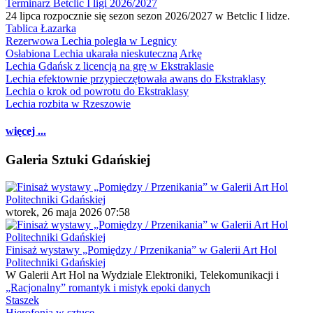
Terminarz Betclic I ligi 2026/2027
24 lipca rozpocznie się sezon sezon 2026/2027 w Betclic I lidze.
Tablica Łazarka
Rezerwowa Lechia poległa w Legnicy
Osłabiona Lechia ukarała nieskuteczną Arkę
Lechia Gdańsk z licencją na grę w Ekstraklasie
Lechia efektownie przypieczętowała awans do Ekstraklasy
Lechia o krok od powrotu do Ekstraklasy
Lechia rozbita w Rzeszowie
więcej ...
Galeria Sztuki Gdańskiej
wtorek, 26 maja 2026 07:58
Finisaż wystawy „Pomiędzy / Przenikania” w Galerii Art Hol
Politechniki Gdańskiej
W Galerii Art Hol na Wydziale Elektroniki, Telekomunikacji i
„Racjonalny” romantyk i mistyk epoki danych
Staszek
Hierofonia w sztuce