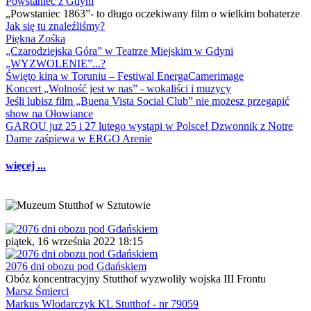
Powstaniec z Gdyni
„Powstaniec 1863”- to długo oczekiwany film o wielkim bohaterze
Jak się tu znaleźliśmy?
Piękna Zośka
„Czarodziejska Góra” w Teatrze Miejskim w Gdyni
„WYZWOLENIE”...?
Święto kina w Toruniu – Festiwal EnergaCamerimage
Koncert „Wolność jest w nas” - wokaliści i muzycy
Jeśli lubisz film „Buena Vista Social Club” nie możesz przegapić
show na Ołowiance
GAROU już 25 i 27 lutego wystąpi w Polsce! Dzwonnik z Notre
Dame zaśpiewa w ERGO Arenie
więcej ...
piątek, 16 września 2022 18:15
2076 dni obozu pod Gdańskiem
Obóz koncentracyjny Stutthof wyzwoliły wojska III Frontu
Marsz Śmierci
Markus Włodarczyk KL Stutthof - nr 79059