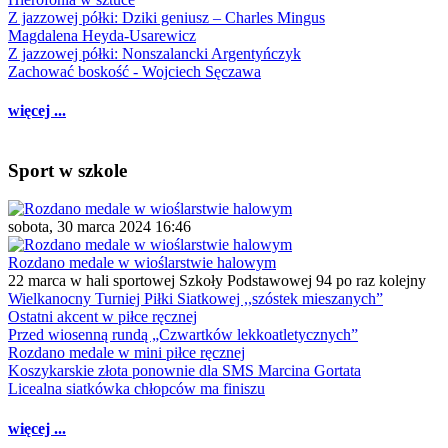
Z jazzowej półki: Dziki geniusz – Charles Mingus
Magdalena Heyda-Usarewicz
Z jazzowej półki: Nonszalancki Argentyńczyk
Zachować boskość - Wojciech Sęczawa
więcej ...
Sport w szkole
sobota, 30 marca 2024 16:46
Rozdano medale w wioślarstwie halowym
22 marca w hali sportowej Szkoły Podstawowej 94 po raz kolejny
Wielkanocny Turniej Piłki Siatkowej ,,szóstek mieszanych”
Ostatni akcent w piłce ręcznej
Przed wiosenną rundą „Czwartków lekkoatletycznych”
Rozdano medale w mini piłce ręcznej
Koszykarskie złota ponownie dla SMS Marcina Gortata
Licealna siatkówka chłopców ma finiszu
więcej ...