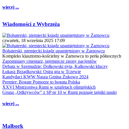
więcej ...
Wiadomości z Wybrzeża
czwartek, 18 września 2025 17:09
Bohaterski, niemiecki ksiądz upamiętniony w Żarnowcu
Kompleks klasztorno-kościelny w Żarnowcu to perła północnych
Zapomniany cmentarz, tajemnicze zgony pacjentów
Debata w Szemudzie: Dołkowski pyta, Kalkowski kluczy
Łukasz Brządkowski: Ostra gra w Tczewie
Kandydaci KWW Nasza Gmina Żukowo 2024
Premier: Bogate Pomorze to bogata Polska
XXVI Mistrzostwa Rumi w sztafetach olimpijskich
Grupa „Odkrywców” z SP nr 10 w Rumi poznaje tajniki nauki
więcej ...
Malbork