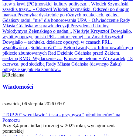
krew z krwi (PO)morskiej kultury polityczn...
Włodek Szymański
zszedł z trasy...
»
Odszedł Włodek Szymański. Odszedł po długim
marszu.Przemykał dyskretnie po różnych redakcjach, gdańs...
Gdańscy radni: "nie" dla honorowania UPA
»
Oświadczenie Rady
Miasta Gdańska w sprawie decyzji Prezydenta Ukrainy
Wołodymyra Zełenskiego o nadan...
Nie żyje Krzysztof Dowgiałło,
wybitny opozycjonista PRL, autor słynnej...
»
Zmarł Krzysztof
Dowgiałło – architekt, działacz opozycji w czasach PRL,
współtwórca „Solidarności” i...
Beton twardy...
»
Informowaliśmy o
pikiecie zbuntowanych Rad Dzielnic Gdańska przed Żakiem,
siedzibą RMG. Wydarzenie z...
Kruszenie betonu
»
W czwartek, 18
czerwca, pod siedzibą Rady Miasta Gdańska (dawnego Żaku)
odbędzie się pikieta zbuntow...
Wiadomości
czwartek, 06 sierpnia 2026 09:01
"TOP 20" w enklawie Tuska - przybywa "półmilionerów" na
Pomorzu
Przy 3,4 proc. inflacji rocznej w 2025 roku, wynagrodzenia
pomorskiej