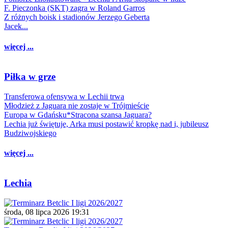
F. Pieczonka (SKT) zagra w Roland Garros
Z różnych boisk i stadionów Jerzego Geberta
Jacek...
więcej ...
Piłka w grze
Transferowa ofensywa w Lechii trwa
Młodzież z Jaguara nie zostaje w Trójmieście
Europa w Gdańsku*Stracona szansa Jaguara?
Lechia już świętuje, Arka musi postawić kropkę nad i, jubileusz
Budziwojskiego
więcej ...
Lechia
środa, 08 lipca 2026 19:31