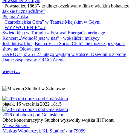
Powstaniec z Gdyni
„Powstaniec 1863”- to długo oczekiwany film o wielkim bohaterze
Jak się tu znaleźliśmy?
Piękna Zośka
„Czarodziejska Góra” w Teatrze Miejskim w Gdyni
„WYZWOLENIE”...?
Święto kina w Toruniu – Festiwal EnergaCamerimage
Koncert „Wolność jest w nas” - wokaliści i muzycy
Jeśli lubisz film „Buena Vista Social Club” nie możesz przegapić
show na Ołowiance
GAROU już 25 i 27 lutego wystąpi w Polsce! Dzwonnik z Notre
Dame zaśpiewa w ERGO Arenie
więcej ...
piątek, 16 września 2022 18:15
2076 dni obozu pod Gdańskiem
Obóz koncentracyjny Stutthof wyzwoliły wojska III Frontu
Marsz Śmierci
Markus Włodarczyk KL Stutthof - nr 79059