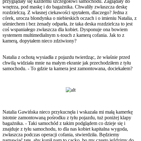
przyglądały się każdemu szczegółowi samochodu. Zaglądały do
wnętrza, pod maskę i do bagażnika. Chwaliły zwłaszcza deskę
rozdzielczą. Z własnej ciekawości spytałem, dlaczego? Jedna z
córek, urocza blondynka o niebieskich oczach i o imieniu Natalia, z
uśmiechem i bez żenady odparła, że taka deska rozdzielcza to jest
coś wspaniałego zwłaszcza dla kobiet. Dysponuje ona bowiem
systemem multimedialnym x-touch z kamerą cofania. Jak to z
kamerą, dopytałem nieco zdziwiony?
Natalia z ochotą wysiadła z pojazdu twierdząc, że właśnie przed
chwilą widziała mnie na małym ekranie jak przechodziłem z tyłu
samochodu. - To gdzie ta kamera jest zamontowana, dociekałem?
Natalia Gawińska nieco przykucnęła i wskazała mi małą kamerkę
istotnie zamontowaną pośrodku z tyłu pojazdu, tuż poniżej klapy
bagażnika. - Taki samochód z takim podglądem co dzieje się i
znajduje z tyłu samochodu, to dla nas kobiet kapitalna wygoda,
zwłaszcza podczas operacji cofania, stwierdziła. Będziemy
namawiać tatę, aby kupił nam to cacko, bo my często jeździmy do