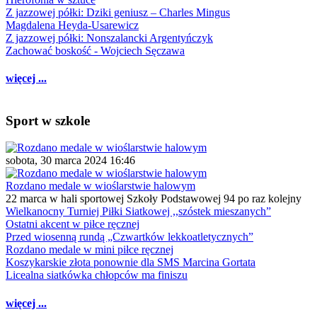
Z jazzowej półki: Dziki geniusz – Charles Mingus
Magdalena Heyda-Usarewicz
Z jazzowej półki: Nonszalancki Argentyńczyk
Zachować boskość - Wojciech Sęczawa
więcej ...
Sport w szkole
sobota, 30 marca 2024 16:46
Rozdano medale w wioślarstwie halowym
22 marca w hali sportowej Szkoły Podstawowej 94 po raz kolejny
Wielkanocny Turniej Piłki Siatkowej ,,szóstek mieszanych”
Ostatni akcent w piłce ręcznej
Przed wiosenną rundą „Czwartków lekkoatletycznych”
Rozdano medale w mini piłce ręcznej
Koszykarskie złota ponownie dla SMS Marcina Gortata
Licealna siatkówka chłopców ma finiszu
więcej ...