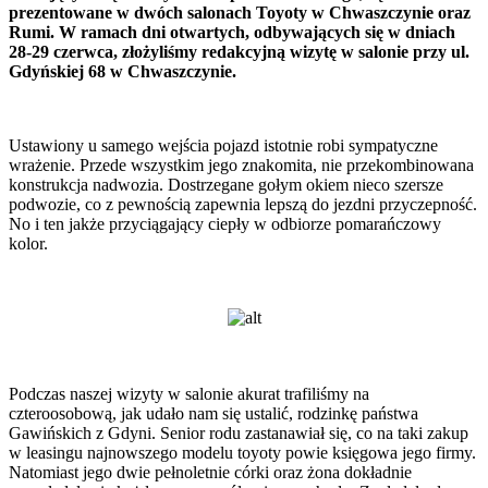
prezentowane w dwóch salonach Toyoty w Chwaszczynie oraz
Rumi. W ramach dni otwartych, odbywających się w dniach
28-29 czerwca, złożyliśmy redakcyjną wizytę w salonie przy ul.
Gdyńskiej 68 w Chwaszczynie.
Ustawiony u samego wejścia pojazd istotnie robi sympatyczne
wrażenie. Przede wszystkim jego znakomita, nie przekombinowana
konstrukcja nadwozia. Dostrzegane gołym okiem nieco szersze
podwozie, co z pewnością zapewnia lepszą do jezdni przyczepność.
No i ten jakże przyciągający ciepły w odbiorze pomarańczowy
kolor.
Podczas naszej wizyty w salonie akurat trafiliśmy na
czteroosobową, jak udało nam się ustalić, rodzinkę państwa
Gawińskich z Gdyni. Senior rodu zastanawiał się, co na taki zakup
w leasingu najnowszego modelu toyoty powie księgowa jego firmy.
Natomiast jego dwie pełnoletnie córki oraz żona dokładnie