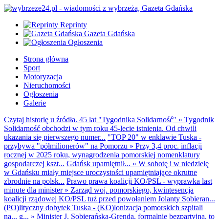
Reprinty
Gazeta Gdańska
Ogłoszenia
Strona główna
Sport
Motoryzacja
Nieruchomości
Ogłoszenia
Galerie
Czytaj historię u źródła. 45 lat "Tygodnika Solidarność"
»
Tygodnik
Solidarność obchodzi w tym roku 45-lecie istnienia. Od chwili
ukazania się pierwszego numer...
"TOP 20" w enklawie Tuska -
przybywa "półmilionerów" na Pomorzu
»
Przy 3,4 proc. inflacji
rocznej w 2025 roku, wynagrodzenia pomorskiej nomenklatury
gospodarczej kszt...
Gdańsk upamiętnił...
»
W sobotę i w niedzielę
w Gdańsku miały miejsce uroczystości upamiętniające okrutne
zbrodnie na polsk...
Prawo prawa koalicji KO/PSL - wyprawka last
minute dla minister
»
Zarząd woj. pomorskiego, kwintesencja
koalicji rządowej KO/PSL tuż przed powołaniem Jolanty Sobieran...
(PO)lityczny dobytek Tuska - (KO)lonizacja pomorskich szpitali
na... g...
»
Minister J. Sobierańska-Grenda, formalnie bezpartyjna, to