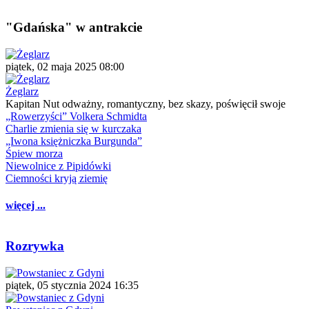
"Gdańska" w antrakcie
piątek, 02 maja 2025 08:00
Żeglarz
Kapitan Nut odważny, romantyczny, bez skazy, poświęcił swoje
„Rowerzyści” Volkera Schmidta
Charlie zmienia się w kurczaka
„Iwona księżniczka Burgunda”
Śpiew morza
Niewolnice z Pipidówki
Ciemności kryją ziemię
więcej ...
Rozrywka
piątek, 05 stycznia 2024 16:35