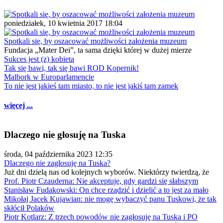
poniedziałek, 10 kwietnia 2017 18:04
Spotkali się, by oszacować możliwości założenia muzeum
Fundacja „Mater Dei”, ta sama dzięki której w dużej mierze
Sukces jest (z) kobietą
Tak się bawi, tak się bawi ROD Kopernik!
Malbork w Europarlamencie
To nie jest jakieś tam miasto, to nie jest jakiś tam zamek
więcej ...
Dlaczego nie głosuję na Tuska
środa, 04 października 2023 12:35
Dlaczego nie zagłosuję na Tuska?
Już dni dzielą nas od kolejnych wyborów. Niektórzy twierdzą, że
Prof. Piotr Czauderna: Nie akceptuję, gdy gardzi się słabszym
Stanisław Fudakowski: On chce rządzić i dzielić a to jest za mało
Mikołaj Jacek Kujawian: nie mogę wybaczyć panu Tuskowi, że tak
skłócił Polaków
Piotr Kotlarz: Z trzech powodów nie zagłosuję na Tuska i PO