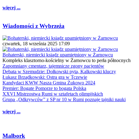
więcej ...
Wiadomości z Wybrzeża
czwartek, 18 września 2025 17:09
Bohaterski, niemiecki ksiądz upamiętniony w Żarnowcu
Kompleks klasztorno-kościelny w Żarnowcu to perła północnych
Zapomniany cmentarz, tajemnicze zgony pacjentów
Debata w Szemudzie: Dołkowski pyta, Kalkowski kluczy
Łukasz Brządkowski: Ostra gra w Tczewie
Kandydaci KWW Nasza Gmina Żukowo 2024
Premier: Bogate Pomorze to bogata Polska
XXVI Mistrzostwa Rumi w sztafetach olimpijskich
Grupa „Odkrywców” z SP nr 10 w Rumi poznaje tajniki nauki
więcej ...
Malbork