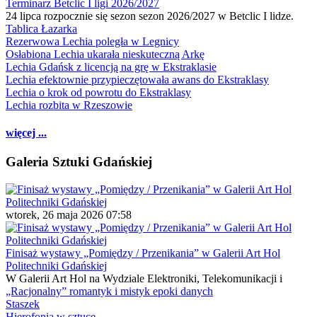
Terminarz Betclic I ligi 2026/2027
24 lipca rozpocznie się sezon sezon 2026/2027 w Betclic I lidze.
Tablica Łazarka
Rezerwowa Lechia poległa w Legnicy
Osłabiona Lechia ukarała nieskuteczną Arkę
Lechia Gdańsk z licencją na grę w Ekstraklasie
Lechia efektownie przypieczętowała awans do Ekstraklasy
Lechia o krok od powrotu do Ekstraklasy
Lechia rozbita w Rzeszowie
więcej ...
Galeria Sztuki Gdańskiej
wtorek, 26 maja 2026 07:58
Finisaż wystawy „Pomiędzy / Przenikania” w Galerii Art Hol
Politechniki Gdańskiej
W Galerii Art Hol na Wydziale Elektroniki, Telekomunikacji i
„Racjonalny” romantyk i mistyk epoki danych
Staszek
Hierofonia w sztuce