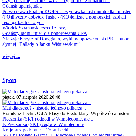
Czytaj historię u źródła. 45 lat "Tygodnika Solidarność"
Gdańsk upamiętnił...
Prawo prawa koalicji KO/PSL - wyprawka last minute dla minister
(PO)lityczny dobytek Tuska - (KO)lonizacja pomorskich szpitali
na... garbach chorych
Włodek Szymański zszedł z trasy...
Gdańscy radni: "nie" dla honorowania UPA
Nie żyje Krzysztof Dowgiałło, wybitny opozycjonista PRL, autor
słynnej „Ballady o Janku Wiśniewskim”
więcej ...
Sport
piątek, 07 sierpnia 2026 20:48
Mati dlaczego? - historia jednego piłkarza...
Bramkarz Lechii. Od A-klasy do Ekstraklasy. Współtwórca historii
Pieczonka (SKT) odpadł w Wimbledonie, ale...
F. Pieczonka (SKT) zagra w Wimbledonie
Krajobraz po bitwie... Co w Lechii...
SKT na Roland Garros - F. Pieczonka odpadł, bo sędzia ukradł...