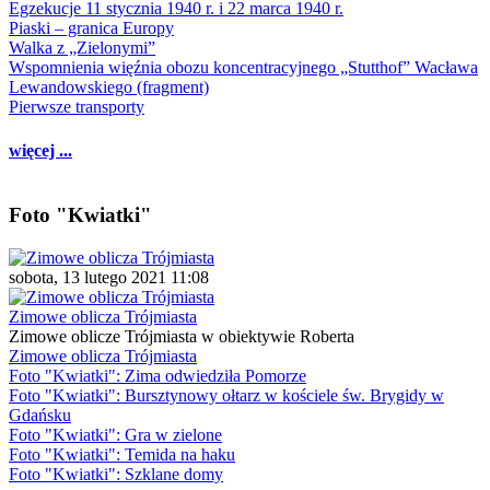
Egzekucje 11 stycznia 1940 r. i 22 marca 1940 r.
Piaski – granica Europy
Walka z „Zielonymi”
Wspomnienia więźnia obozu koncentracyjnego „Stutthof” Wacława
Lewandowskiego (fragment)
Pierwsze transporty
więcej ...
Foto "Kwiatki"
sobota, 13 lutego 2021 11:08
Zimowe oblicza Trójmiasta
Zimowe oblicze Trójmiasta w obiektywie Roberta
Zimowe oblicza Trójmiasta
Foto "Kwiatki": Zima odwiedziła Pomorze
Foto "Kwiatki": Bursztynowy ołtarz w kościele św. Brygidy w
Gdańsku
Foto "Kwiatki": Gra w zielone
Foto "Kwiatki": Temida na haku
Foto "Kwiatki": Szklane domy