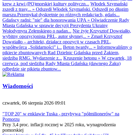
krew z krwi (PO)morskiej kultury polityczn...
Włodek Szymański
zszedł z trasy...
»
Odszedł Włodek Szymański. Odszedł po długim
marszu.Przemykał dyskretnie po różnych redakcjach, gdańs...
Gdańscy radni: "nie" dla honorowania UPA
»
Oświadczenie Rady
Miasta Gdańska w sprawie decyzji Prezydenta Ukrainy
Wołodymyra Zełenskiego o nadan...
Nie żyje Krzysztof Dowgiałło,
wybitny opozycjonista PRL, autor słynnej...
»
Zmarł Krzysztof
Dowgiałło – architekt, działacz opozycji w czasach PRL,
współtwórca „Solidarności” i...
Beton twardy...
»
Informowaliśmy o
pikiecie zbuntowanych Rad Dzielnic Gdańska przed Żakiem,
siedzibą RMG. Wydarzenie z...
Kruszenie betonu
»
W czwartek, 18
czerwca, pod siedzibą Rady Miasta Gdańska (dawnego Żaku)
odbędzie się pikieta zbuntow...
Wiadomości
czwartek, 06 sierpnia 2026 09:01
"TOP 20" w enklawie Tuska - przybywa "półmilionerów" na
Pomorzu
Przy 3,4 proc. inflacji rocznej w 2025 roku, wynagrodzenia
pomorskiej