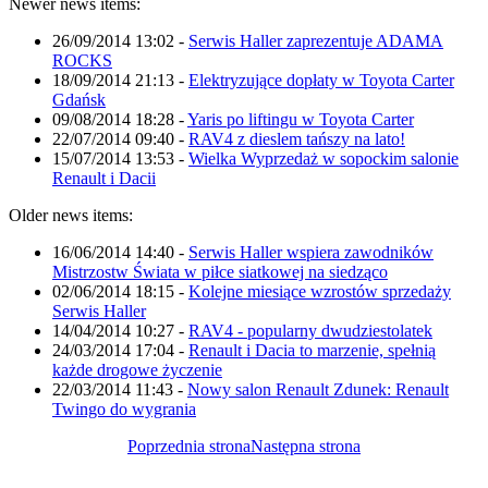
Newer news items:
26/09/2014 13:02
-
Serwis Haller zaprezentuje ADAMA
ROCKS
18/09/2014 21:13
-
Elektryzujące dopłaty w Toyota Carter
Gdańsk
09/08/2014 18:28
-
Yaris po liftingu w Toyota Carter
22/07/2014 09:40
-
RAV4 z dieslem tańszy na lato!
15/07/2014 13:53
-
Wielka Wyprzedaż w sopockim salonie
Renault i Dacii
Older news items:
16/06/2014 14:40
-
Serwis Haller wspiera zawodników
Mistrzostw Świata w piłce siatkowej na siedząco
02/06/2014 18:15
-
Kolejne miesiące wzrostów sprzedaży
Serwis Haller
14/04/2014 10:27
-
RAV4 - popularny dwudziestolatek
24/03/2014 17:04
-
Renault i Dacia to marzenie, spełnią
każde drogowe życzenie
22/03/2014 11:43
-
Nowy salon Renault Zdunek: Renault
Twingo do wygrania
Poprzednia strona
Następna strona