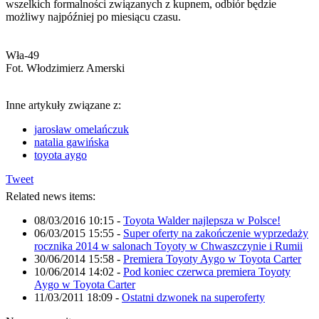
wszelkich formalności związanych z kupnem, odbiór będzie
możliwy najpóźniej po miesiącu czasu.
Wła-49
Fot. Włodzimierz Amerski
Inne artykuły związane z:
jarosław omelańczuk
natalia gawińska
toyota aygo
Tweet
Related news items:
08/03/2016 10:15
-
Toyota Walder najlepsza w Polsce!
06/03/2015 15:55
-
Super oferty na zakończenie wyprzedaży
rocznika 2014 w salonach Toyoty w Chwaszczynie i Rumii
30/06/2014 15:58
-
Premiera Toyoty Aygo w Toyota Carter
10/06/2014 14:02
-
Pod koniec czerwca premiera Toyoty
Aygo w Toyota Carter
11/03/2011 18:09
-
Ostatni dzwonek na superoferty