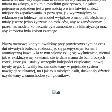
miasta na zakupy, a takim niewielkim gabarytowo, ale jakże
pojemnym pojazdem jest z pewnością o wiele łatwiej znaleźć
miejsce do zaparkowania. A poza tym, jak wyczytałyśmy w
reklamowym folderze, ten model wyjątkowo mało pali. Będziemy
miały jeszcze jedno życzenie do rodziców, aby w zamówionym
przez nas modelu koniecznie była zamontowana klimatyzacja oraz
aby karoseria była koloru czarnego.
Naszą rozmowę kontynuowaliśmy przy prowizorycznym na czas
dni otwartych bufecie, rozkoszując się przepysznym tortem i
aromatyczną kawą. - Ja w tym salonie czuję się wyśmienicie, niemal
jak w ekskluzywnej kawiarni, stwierdziła mama dwóch uroczych
córek, które już ustalały szczegóły kolejności eksploatacji nowej
toyoty aygo. Chwaliły też zamontowany w pojeździe system
nawigacji satelitarnej, no i jak to u młodych osób, doskonały dźwięk
uzyskiwany z samochodowych głośników.