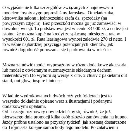
O wyjaśnienie kilka szczegółów związanych z najnowszym
modelem toyoty aygo poprosiliśmy Jarosława Omelańczuka,
kierownika salonu i jednocześnie szefa ds. sprzedaży (na
powyższym zdjęciu). Bez przeszkód można go już zamawiać, w
dowolnej wersji. Ta podstawowa jest w cenie 33 900 zł, a co też jest
istotne, że można kupić na kredyt ze spłacaną miesięczną ratą w
wysokości 601 zł. Rata leasingowa wynosi zaledwie 270 zł netto. I
to właśnie najbardziej przyciąga potencjalnych klientów, jak
również dogodność poruszania się i parkowania w mieście.
Można zamówić model wyposażony w różne dodatkowe akcesoria,
lub model z otwieranym automatycznie składanym dachem
materiałowym Do wyboru są wersje x-cite, x-clusiv z pakietami out
stand, out glow, inspire i intense.
W ładnie wydrukowanych dwóch różnych folderach jest to
wszystko dokładnie opisane wraz z ilustracjami i podanymi
dodatkowymi opłatami.
Od naszego rozmówcy dowiedzieliśmy się również, że już
pierwszego dnia promocji kilka osób złożyło zamówienia na kupno.
Jazdy próbne ustalono na przyszły tydzień, jak zostaną dostarczone
do Trójmiasta kolejne samochody tego modelu. Po załatwieniu