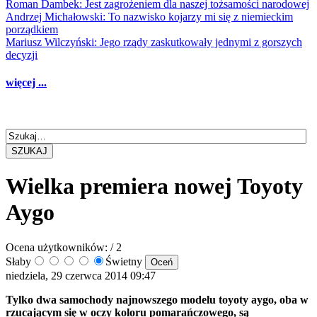
Roman Dambek: Jest zagrożeniem dla naszej tożsamości narodowej
Andrzej Michałowski: To nazwisko kojarzy mi się z niemieckim
porządkiem
Mariusz Wilczyński: Jego rządy zaskutkowały jednymi z gorszych
decyzji
więcej ...
SZUKAJ
Wielka premiera nowej Toyoty
Aygo
Ocena użytkowników:
/ 2
Słaby
Świetny
niedziela, 29 czerwca 2014 09:47
Tylko dwa samochody najnowszego modelu toyoty aygo, oba w
rzucającym się w oczy koloru pomarańczowego, są