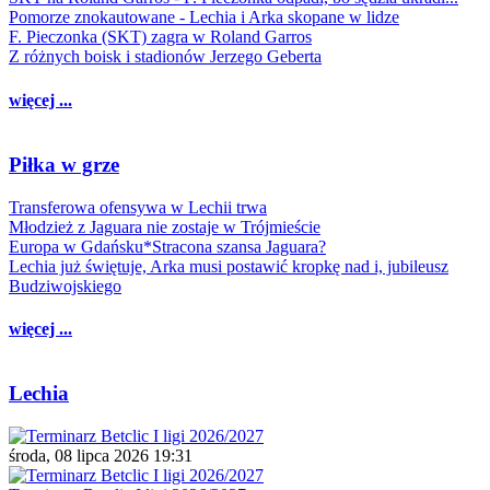
Pomorze znokautowane - Lechia i Arka skopane w lidze
F. Pieczonka (SKT) zagra w Roland Garros
Z różnych boisk i stadionów Jerzego Geberta
więcej ...
Piłka w grze
Transferowa ofensywa w Lechii trwa
Młodzież z Jaguara nie zostaje w Trójmieście
Europa w Gdańsku*Stracona szansa Jaguara?
Lechia już świętuje, Arka musi postawić kropkę nad i, jubileusz
Budziwojskiego
więcej ...
Lechia
środa, 08 lipca 2026 19:31