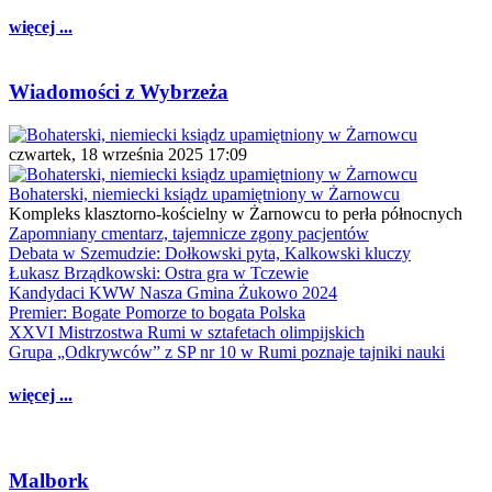
więcej ...
Wiadomości z Wybrzeża
czwartek, 18 września 2025 17:09
Bohaterski, niemiecki ksiądz upamiętniony w Żarnowcu
Kompleks klasztorno-kościelny w Żarnowcu to perła północnych
Zapomniany cmentarz, tajemnicze zgony pacjentów
Debata w Szemudzie: Dołkowski pyta, Kalkowski kluczy
Łukasz Brządkowski: Ostra gra w Tczewie
Kandydaci KWW Nasza Gmina Żukowo 2024
Premier: Bogate Pomorze to bogata Polska
XXVI Mistrzostwa Rumi w sztafetach olimpijskich
Grupa „Odkrywców” z SP nr 10 w Rumi poznaje tajniki nauki
więcej ...
Malbork