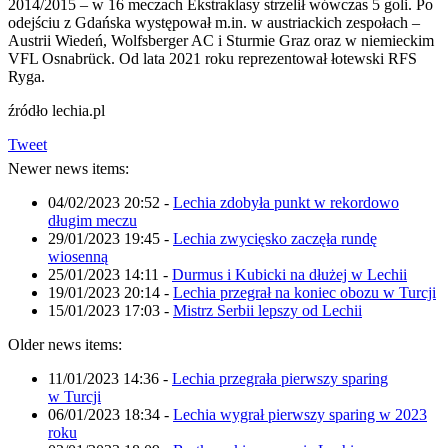
2014/2015 – w 16 meczach Ekstraklasy strzelił wówczas 5 goli. Po
odejściu z Gdańska występował m.in. w austriackich zespołach –
Austrii Wiedeń, Wolfsberger AC i Sturmie Graz oraz w niemieckim
VFL Osnabrück. Od lata 2021 roku reprezentował łotewski RFS
Ryga.
źródło lechia.pl
Tweet
Newer news items:
04/02/2023 20:52
-
Lechia zdobyła punkt w rekordowo
długim meczu
29/01/2023 19:45
-
Lechia zwycięsko zaczęła rundę
wiosenną
25/01/2023 14:11
-
Durmus i Kubicki na dłużej w Lechii
19/01/2023 20:14
-
Lechia przegrał na koniec obozu w Turcji
15/01/2023 17:03
-
Mistrz Serbii lepszy od Lechii
Older news items:
11/01/2023 14:36
-
Lechia przegrała pierwszy sparing
w Turcji
06/01/2023 18:34
-
Lechia wygrał pierwszy sparing w 2023
roku