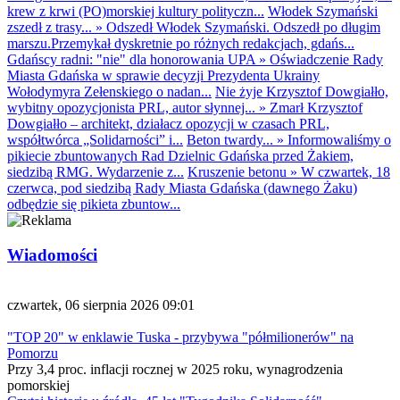
krew z krwi (PO)morskiej kultury polityczn...
Włodek Szymański
zszedł z trasy...
»
Odszedł Włodek Szymański. Odszedł po długim
marszu.Przemykał dyskretnie po różnych redakcjach, gdańs...
Gdańscy radni: "nie" dla honorowania UPA
»
Oświadczenie Rady
Miasta Gdańska w sprawie decyzji Prezydenta Ukrainy
Wołodymyra Zełenskiego o nadan...
Nie żyje Krzysztof Dowgiałło,
wybitny opozycjonista PRL, autor słynnej...
»
Zmarł Krzysztof
Dowgiałło – architekt, działacz opozycji w czasach PRL,
współtwórca „Solidarności” i...
Beton twardy...
»
Informowaliśmy o
pikiecie zbuntowanych Rad Dzielnic Gdańska przed Żakiem,
siedzibą RMG. Wydarzenie z...
Kruszenie betonu
»
W czwartek, 18
czerwca, pod siedzibą Rady Miasta Gdańska (dawnego Żaku)
odbędzie się pikieta zbuntow...
Wiadomości
czwartek, 06 sierpnia 2026 09:01
"TOP 20" w enklawie Tuska - przybywa "półmilionerów" na
Pomorzu
Przy 3,4 proc. inflacji rocznej w 2025 roku, wynagrodzenia
pomorskiej