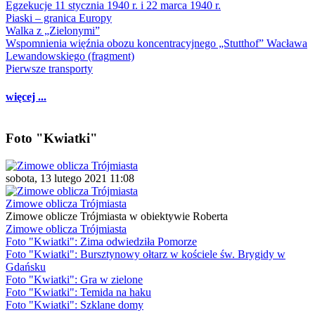
Egzekucje 11 stycznia 1940 r. i 22 marca 1940 r.
Piaski – granica Europy
Walka z „Zielonymi”
Wspomnienia więźnia obozu koncentracyjnego „Stutthof” Wacława
Lewandowskiego (fragment)
Pierwsze transporty
więcej ...
Foto "Kwiatki"
sobota, 13 lutego 2021 11:08
Zimowe oblicza Trójmiasta
Zimowe oblicze Trójmiasta w obiektywie Roberta
Zimowe oblicza Trójmiasta
Foto "Kwiatki": Zima odwiedziła Pomorze
Foto "Kwiatki": Bursztynowy ołtarz w kościele św. Brygidy w
Gdańsku
Foto "Kwiatki": Gra w zielone
Foto "Kwiatki": Temida na haku
Foto "Kwiatki": Szklane domy