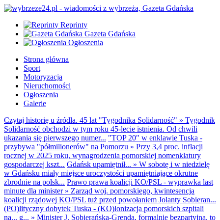
Reprinty
Gazeta Gdańska
Ogłoszenia
Strona główna
Sport
Motoryzacja
Nieruchomości
Ogłoszenia
Galerie
Czytaj historię u źródła. 45 lat "Tygodnika Solidarność"
»
Tygodnik
Solidarność obchodzi w tym roku 45-lecie istnienia. Od chwili
ukazania się pierwszego numer...
"TOP 20" w enklawie Tuska -
przybywa "półmilionerów" na Pomorzu
»
Przy 3,4 proc. inflacji
rocznej w 2025 roku, wynagrodzenia pomorskiej nomenklatury
gospodarczej kszt...
Gdańsk upamiętnił...
»
W sobotę i w niedzielę
w Gdańsku miały miejsce uroczystości upamiętniające okrutne
zbrodnie na polsk...
Prawo prawa koalicji KO/PSL - wyprawka last
minute dla minister
»
Zarząd woj. pomorskiego, kwintesencja
koalicji rządowej KO/PSL tuż przed powołaniem Jolanty Sobieran...
(PO)lityczny dobytek Tuska - (KO)lonizacja pomorskich szpitali
na... g...
»
Minister J. Sobierańska-Grenda, formalnie bezpartyjna, to