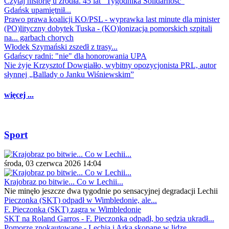
Czytaj historię u źródła. 45 lat "Tygodnika Solidarność"
Gdańsk upamiętnił...
Prawo prawa koalicji KO/PSL - wyprawka last minute dla minister
(PO)lityczny dobytek Tuska - (KO)lonizacja pomorskich szpitali
na... garbach chorych
Włodek Szymański zszedł z trasy...
Gdańscy radni: "nie" dla honorowania UPA
Nie żyje Krzysztof Dowgiałło, wybitny opozycjonista PRL, autor
słynnej „Ballady o Janku Wiśniewskim”
więcej ...
Sport
środa, 03 czerwca 2026 14:04
Krajobraz po bitwie... Co w Lechii...
Nie minęło jeszcze dwa tygodnie po sensacyjnej degradacji Lechii
Pieczonka (SKT) odpadł w Wimbledonie, ale...
F. Pieczonka (SKT) zagra w Wimbledonie
SKT na Roland Garros - F. Pieczonka odpadł, bo sędzia ukradł...
Pomorze znokautowane - Lechia i Arka skopane w lidze