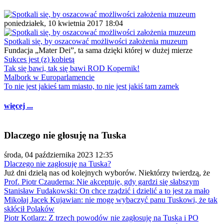
poniedziałek, 10 kwietnia 2017 18:04
Spotkali się, by oszacować możliwości założenia muzeum
Fundacja „Mater Dei”, ta sama dzięki której w dużej mierze
Sukces jest (z) kobietą
Tak się bawi, tak się bawi ROD Kopernik!
Malbork w Europarlamencie
To nie jest jakieś tam miasto, to nie jest jakiś tam zamek
więcej ...
Dlaczego nie głosuję na Tuska
środa, 04 października 2023 12:35
Dlaczego nie zagłosuję na Tuska?
Już dni dzielą nas od kolejnych wyborów. Niektórzy twierdzą, że
Prof. Piotr Czauderna: Nie akceptuję, gdy gardzi się słabszym
Stanisław Fudakowski: On chce rządzić i dzielić a to jest za mało
Mikołaj Jacek Kujawian: nie mogę wybaczyć panu Tuskowi, że tak
skłócił Polaków
Piotr Kotlarz: Z trzech powodów nie zagłosuję na Tuska i PO