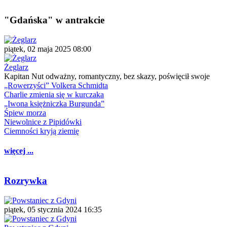
"Gdańska" w antrakcie
piątek, 02 maja 2025 08:00
Żeglarz
Kapitan Nut odważny, romantyczny, bez skazy, poświęcił swoje
„Rowerzyści” Volkera Schmidta
Charlie zmienia się w kurczaka
„Iwona księżniczka Burgunda”
Śpiew morza
Niewolnice z Pipidówki
Ciemności kryją ziemię
więcej ...
Rozrywka
piątek, 05 stycznia 2024 16:35