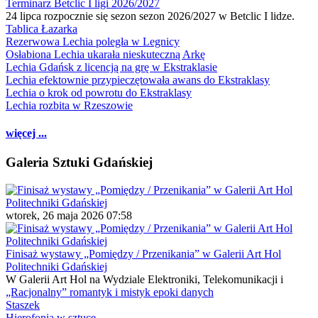
Terminarz Betclic I ligi 2026/2027
24 lipca rozpocznie się sezon sezon 2026/2027 w Betclic I lidze.
Tablica Łazarka
Rezerwowa Lechia poległa w Legnicy
Osłabiona Lechia ukarała nieskuteczną Arkę
Lechia Gdańsk z licencją na grę w Ekstraklasie
Lechia efektownie przypieczętowała awans do Ekstraklasy
Lechia o krok od powrotu do Ekstraklasy
Lechia rozbita w Rzeszowie
więcej ...
Galeria Sztuki Gdańskiej
wtorek, 26 maja 2026 07:58
Finisaż wystawy „Pomiędzy / Przenikania” w Galerii Art Hol
Politechniki Gdańskiej
W Galerii Art Hol na Wydziale Elektroniki, Telekomunikacji i
„Racjonalny” romantyk i mistyk epoki danych
Staszek
Hierofonia w sztuce