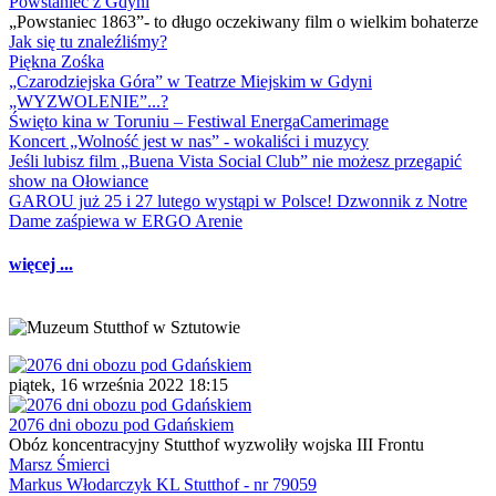
Powstaniec z Gdyni
„Powstaniec 1863”- to długo oczekiwany film o wielkim bohaterze
Jak się tu znaleźliśmy?
Piękna Zośka
„Czarodziejska Góra” w Teatrze Miejskim w Gdyni
„WYZWOLENIE”...?
Święto kina w Toruniu – Festiwal EnergaCamerimage
Koncert „Wolność jest w nas” - wokaliści i muzycy
Jeśli lubisz film „Buena Vista Social Club” nie możesz przegapić
show na Ołowiance
GAROU już 25 i 27 lutego wystąpi w Polsce! Dzwonnik z Notre
Dame zaśpiewa w ERGO Arenie
więcej ...
piątek, 16 września 2022 18:15
2076 dni obozu pod Gdańskiem
Obóz koncentracyjny Stutthof wyzwoliły wojska III Frontu
Marsz Śmierci
Markus Włodarczyk KL Stutthof - nr 79059