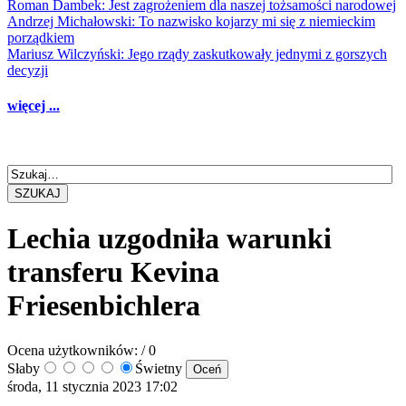
Roman Dambek: Jest zagrożeniem dla naszej tożsamości narodowej
Andrzej Michałowski: To nazwisko kojarzy mi się z niemieckim
porządkiem
Mariusz Wilczyński: Jego rządy zaskutkowały jednymi z gorszych
decyzji
więcej ...
SZUKAJ
Lechia uzgodniła warunki
transferu Kevina
Friesenbichlera
Ocena użytkowników:
/ 0
Słaby
Świetny
środa, 11 stycznia 2023 17:02