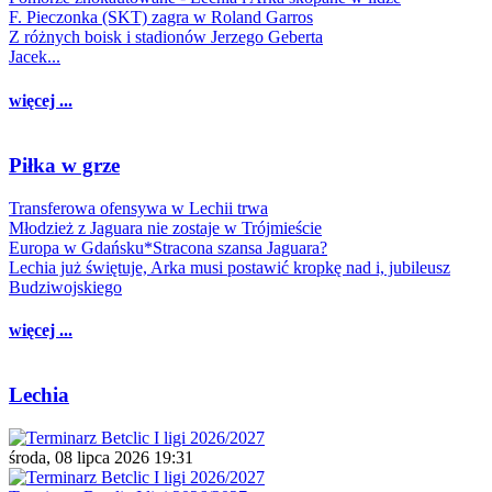
F. Pieczonka (SKT) zagra w Roland Garros
Z różnych boisk i stadionów Jerzego Geberta
Jacek...
więcej ...
Piłka w grze
Transferowa ofensywa w Lechii trwa
Młodzież z Jaguara nie zostaje w Trójmieście
Europa w Gdańsku*Stracona szansa Jaguara?
Lechia już świętuje, Arka musi postawić kropkę nad i, jubileusz
Budziwojskiego
więcej ...
Lechia
środa, 08 lipca 2026 19:31