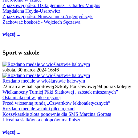
Z jazzowej półki: Dziki geniusz – Charles Mingus
Magdalena Heyda-Usarewicz
Z jazzowej półki: Nonszalancki Argentyńczyk
Zachować boskość - Wojciech Sęczawa
więcej ...
Sport w szkole
sobota, 30 marca 2024 16:46
Rozdano medale w wioślarstwie halowym
22 marca w hali sportowej Szkoły Podstawowej 94 po raz kolejny
Wielkanocny Turniej Piłki Siatkowej ,,szóstek mieszanych”
Ostatni akcent w piłce ręcznej
Przed wiosenną rundą „Czwartków lekkoatletycznych”
Rozdano medale w mini piłce ręcznej
Koszykarskie złota ponownie dla SMS Marcina Gortata
Licealna siatkówka chłopców ma finiszu
więcej ...