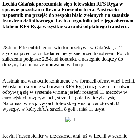
Lechia Gdańsk porozumiała się z łotewskim RFS Ryga w
sprawie pozyskania Kevina Friesenbichlera. Austriacki
napastnik ma przejść do zespołu biało-zielonych na zasadzie
transferu definitywnego. Lechia uzgodniła już z jego obecnym
klubem RFS Ryga wszystkie warunki odpłatnego transferu.
28-letni Friesenbichler od wtorku przebywa w Gdańsku, a 11
stycznia przechodził badania medyczne przed transferem. Po ich
zaliczeniu podpisze 2,5-letni kontrakt, a następnie dołączy do
drużyny Lechii na zgrupowaniu w Turcji.
Austriak ma wzmocnić konkurencję w formacji ofensywnej Lechii.
W ostatnim sezonie w barwach RFS Ryga (rozgrywki na Łotwie
odbywają się w systemie wiosna-jesień) rozegrał 11 meczów w
europejskich rozgrywkach, strzelił 2 gole i zaliczył asystę.
Natomiast w rozgrywkach łotewskiej Virsligi zanotował 32
występy, w którychÂÂ strzelił 8 goli i miał 11 asyst.
Kevin Friesenbichler w przeszłości grał już w Lechii w sezonie