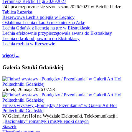
Terminarz Betclic I ligi 2026/2027
24 lipca rozpocznie się sezon sezon 2026/2027 w Betclic I lidze.
Tablica Łazarka
Rezerwowa Lechia poległa w Legnicy
Osłabiona Lechia ukarała nieskuteczną Arkę
Lechia Gdańsk z licencją na grę w Ekstraklasie
Lechia efektownie przypieczętowała awans do Ekstraklasy
Lechia o krok od powrotu do Ekstraklasy
Lechia rozbita w Rzeszowie
więcej ...
Galeria Sztuki Gdańskiej
wtorek, 26 maja 2026 07:58
Finisaż wystawy „Pomiędzy / Przenikania” w Galerii Art Hol
Politechniki Gdańskiej
W Galerii Art Hol na Wydziale Elektroniki, Telekomunikacji i
„Racjonalny” romantyk i mistyk epoki danych
Staszek
Hierofonia w sztuce