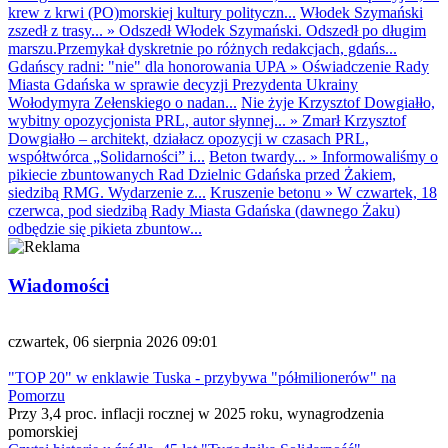
krew z krwi (PO)morskiej kultury polityczn...
Włodek Szymański
zszedł z trasy...
»
Odszedł Włodek Szymański. Odszedł po długim
marszu.Przemykał dyskretnie po różnych redakcjach, gdańs...
Gdańscy radni: "nie" dla honorowania UPA
»
Oświadczenie Rady
Miasta Gdańska w sprawie decyzji Prezydenta Ukrainy
Wołodymyra Zełenskiego o nadan...
Nie żyje Krzysztof Dowgiałło,
wybitny opozycjonista PRL, autor słynnej...
»
Zmarł Krzysztof
Dowgiałło – architekt, działacz opozycji w czasach PRL,
współtwórca „Solidarności” i...
Beton twardy...
»
Informowaliśmy o
pikiecie zbuntowanych Rad Dzielnic Gdańska przed Żakiem,
siedzibą RMG. Wydarzenie z...
Kruszenie betonu
»
W czwartek, 18
czerwca, pod siedzibą Rady Miasta Gdańska (dawnego Żaku)
odbędzie się pikieta zbuntow...
Wiadomości
czwartek, 06 sierpnia 2026 09:01
"TOP 20" w enklawie Tuska - przybywa "półmilionerów" na
Pomorzu
Przy 3,4 proc. inflacji rocznej w 2025 roku, wynagrodzenia
pomorskiej