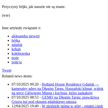
Przyczyny bójki, jak narazie nie są znane.
(wie)
Inne artykuły związane z:
aleksandra siewert
bójka
gdańsk
kebab
kołobrzeska
noże
policja
Tweet
Related news items:
07/10/2025 09:20
-
Holland House Residence Gdańsk —
kameralny adres na Długim Targu. Hanzański klimat, widok
na serce Głównego Miasta i kuchnia, która zaskakuje
07/10/2025 08:53
-
GEMO na Długim Targu: prawdziwa
Gruzja tuż pod oknami gdańskiego ratusza
12/04/2025 19:40
-
W niedzielę taśma w górę - ostatni crash