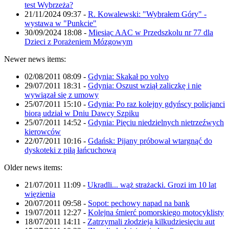
test Wybrzeża?
21/11/2024 09:37
-
R. Kowalewski: "Wybrałem Góry" -
wystawa w "Punkcie"
30/09/2024 18:08
-
Miesiąc AAC w Przedszkolu nr 77 dla
Dzieci z Porażeniem Mózgowym
Newer news items:
02/08/2011 08:09
-
Gdynia: Skakał po volvo
29/07/2011 18:31
-
Gdynia: Oszust wziął zaliczkę i nie
wywiązał się z umowy
25/07/2011 15:10
-
Gdynia: Po raz kolejny gdyńscy policjanci
biorą udział w Dniu Dawcy Szpiku
25/07/2011 14:52
-
Gdynia: Pięciu niedzielnych nietrzeźwych
kierowców
22/07/2011 10:16
-
Gdańsk: Pijany próbował wtargnąć do
dyskoteki z piłą łańcuchową
Older news items:
21/07/2011 11:09
-
Ukradli... wąż strażacki. Grozi im 10 lat
więzienia
20/07/2011 09:58
-
Sopot: pechowy napad na bank
19/07/2011 12:27
-
Kolejna śmierć pomorskiego motocyklisty
18/07/2011 14:11
-
Zatrzymali złodzieja kilkudziesięciu aut