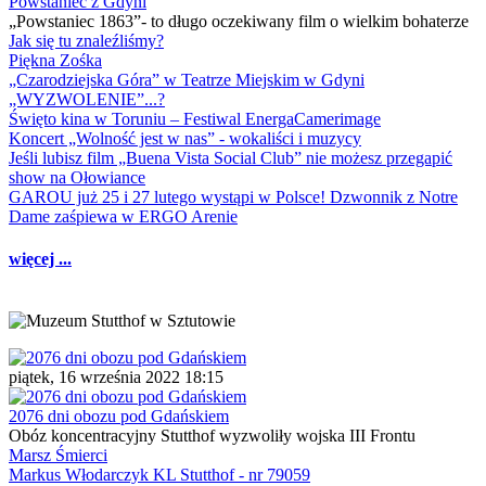
Powstaniec z Gdyni
„Powstaniec 1863”- to długo oczekiwany film o wielkim bohaterze
Jak się tu znaleźliśmy?
Piękna Zośka
„Czarodziejska Góra” w Teatrze Miejskim w Gdyni
„WYZWOLENIE”...?
Święto kina w Toruniu – Festiwal EnergaCamerimage
Koncert „Wolność jest w nas” - wokaliści i muzycy
Jeśli lubisz film „Buena Vista Social Club” nie możesz przegapić
show na Ołowiance
GAROU już 25 i 27 lutego wystąpi w Polsce! Dzwonnik z Notre
Dame zaśpiewa w ERGO Arenie
więcej ...
piątek, 16 września 2022 18:15
2076 dni obozu pod Gdańskiem
Obóz koncentracyjny Stutthof wyzwoliły wojska III Frontu
Marsz Śmierci
Markus Włodarczyk KL Stutthof - nr 79059