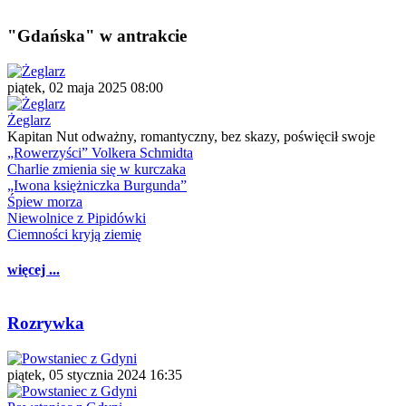
"Gdańska" w antrakcie
piątek, 02 maja 2025 08:00
Żeglarz
Kapitan Nut odważny, romantyczny, bez skazy, poświęcił swoje
„Rowerzyści” Volkera Schmidta
Charlie zmienia się w kurczaka
„Iwona księżniczka Burgunda”
Śpiew morza
Niewolnice z Pipidówki
Ciemności kryją ziemię
więcej ...
Rozrywka
piątek, 05 stycznia 2024 16:35