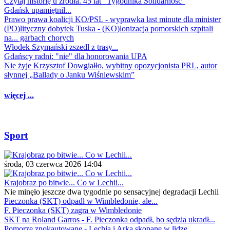
Czytaj historię u źródła. 45 lat "Tygodnika Solidarność"
Gdańsk upamiętnił...
Prawo prawa koalicji KO/PSL - wyprawka last minute dla minister
(PO)lityczny dobytek Tuska - (KO)lonizacja pomorskich szpitali
na... garbach chorych
Włodek Szymański zszedł z trasy...
Gdańscy radni: "nie" dla honorowania UPA
Nie żyje Krzysztof Dowgiałło, wybitny opozycjonista PRL, autor
słynnej „Ballady o Janku Wiśniewskim”
więcej ...
Sport
środa, 03 czerwca 2026 14:04
Krajobraz po bitwie... Co w Lechii...
Nie minęło jeszcze dwa tygodnie po sensacyjnej degradacji Lechii
Pieczonka (SKT) odpadł w Wimbledonie, ale...
F. Pieczonka (SKT) zagra w Wimbledonie
SKT na Roland Garros - F. Pieczonka odpadł, bo sędzia ukradł...
Pomorze znokautowane - Lechia i Arka skopane w lidze