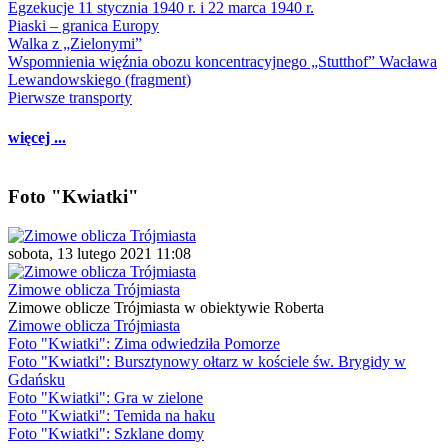
Egzekucje 11 stycznia 1940 r. i 22 marca 1940 r.
Piaski – granica Europy
Walka z „Zielonymi”
Wspomnienia więźnia obozu koncentracyjnego „Stutthof” Wacława
Lewandowskiego (fragment)
Pierwsze transporty
więcej ...
Foto "Kwiatki"
sobota, 13 lutego 2021 11:08
Zimowe oblicza Trójmiasta
Zimowe oblicze Trójmiasta w obiektywie Roberta
Zimowe oblicza Trójmiasta
Foto "Kwiatki": Zima odwiedziła Pomorze
Foto "Kwiatki": Bursztynowy ołtarz w kościele św. Brygidy w
Gdańsku
Foto "Kwiatki": Gra w zielone
Foto "Kwiatki": Temida na haku
Foto "Kwiatki": Szklane domy