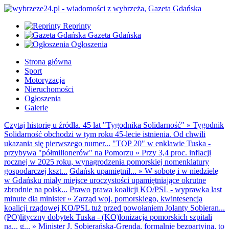
Reprinty
Gazeta Gdańska
Ogłoszenia
Strona główna
Sport
Motoryzacja
Nieruchomości
Ogłoszenia
Galerie
Czytaj historię u źródła. 45 lat "Tygodnika Solidarność"
»
Tygodnik
Solidarność obchodzi w tym roku 45-lecie istnienia. Od chwili
ukazania się pierwszego numer...
"TOP 20" w enklawie Tuska -
przybywa "półmilionerów" na Pomorzu
»
Przy 3,4 proc. inflacji
rocznej w 2025 roku, wynagrodzenia pomorskiej nomenklatury
gospodarczej kszt...
Gdańsk upamiętnił...
»
W sobotę i w niedzielę
w Gdańsku miały miejsce uroczystości upamiętniające okrutne
zbrodnie na polsk...
Prawo prawa koalicji KO/PSL - wyprawka last
minute dla minister
»
Zarząd woj. pomorskiego, kwintesencja
koalicji rządowej KO/PSL tuż przed powołaniem Jolanty Sobieran...
(PO)lityczny dobytek Tuska - (KO)lonizacja pomorskich szpitali
na... g...
»
Minister J. Sobierańska-Grenda, formalnie bezpartyjna, to