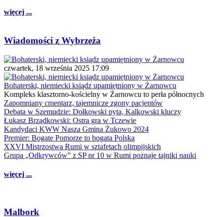
więcej ...
Wiadomości z Wybrzeża
czwartek, 18 września 2025 17:09
Bohaterski, niemiecki ksiądz upamiętniony w Żarnowcu
Kompleks klasztorno-kościelny w Żarnowcu to perła północnych
Zapomniany cmentarz, tajemnicze zgony pacjentów
Debata w Szemudzie: Dołkowski pyta, Kalkowski kluczy
Łukasz Brządkowski: Ostra gra w Tczewie
Kandydaci KWW Nasza Gmina Żukowo 2024
Premier: Bogate Pomorze to bogata Polska
XXVI Mistrzostwa Rumi w sztafetach olimpijskich
Grupa „Odkrywców” z SP nr 10 w Rumi poznaje tajniki nauki
więcej ...
Malbork