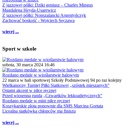
Z jazzowej półki: Dziki geniusz – Charles Mingus
Magdalena Heyda-Usarewicz
Z jazzowej półki: Nonszalancki Argentyńczyk
Zachować boskość - Wojciech Sęczawa
więcej ...
Sport w szkole
sobota, 30 marca 2024 16:46
Rozdano medale w wioślarstwie halowym
22 marca w hali sportowej Szkoły Podstawowej 94 po raz kolejny
Wielkanocny Turniej Piłki Siatkowej ,,szóstek mieszanych”
Ostatni akcent w piłce ręcznej
Przed wiosenną rundą „Czwartków lekkoatletycznych”
Rozdano medale w mini piłce ręcznej
Koszykarskie złota ponownie dla SMS Marcina Gortata
Licealna siatkówka chłopców ma finiszu
więcej ...