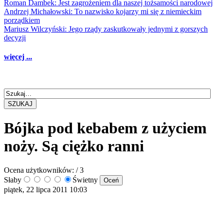
Roman Dambek: Jest zagrożeniem dla naszej tożsamości narodowej
Andrzej Michałowski: To nazwisko kojarzy mi się z niemieckim
porządkiem
Mariusz Wilczyński: Jego rządy zaskutkowały jednymi z gorszych
decyzji
więcej ...
SZUKAJ
Bójka pod kebabem z użyciem
noży. Są ciężko ranni
Ocena użytkowników:
/ 3
Słaby
Świetny
piątek, 22 lipca 2011 10:03