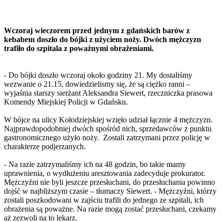
Wczoraj wieczorem przed jednym z gdańskich barów z
kebabem doszło do bójki z użyciem noży. Dwóch mężczyzn
trafiło do szpitala z poważnymi obrażeniami.
- Do bójki doszło wczoraj około godziny 21. My dostaliśmy
wezwanie o 21.15, dowiedzielismy się, że są ciężko ranni –
wyjaśnia starszy sierżant Aleksandra Siewert, rzeczniczka prasowa
Komendy Miejskiej Policji w Gdańsku.
W bójce na ulicy Kołodziejskiej wzięło udział łącznie 4 mężczyzn.
Najprawdopodobniej dwóch spośród nich, sprzedawców z punktu
gastronomicznego użyło noży. Zostali zatrzymani przez policję w
charakterze podjerzanych.
- Na razie zatrzymaliśmy ich na 48 godzin, bo takie mamy
uprawnienia, o wydłużeniu aresztowania zadecyduje prokurator.
Mężczyźni nie byli jeszcze przesłuchani, do przesłuchania powinno
dojść w najbliższym czasie – tłumaczy Siewert. - Mężczyźni, którzy
zostali poszkodowani w zajściu trafili do jednego ze szpitali, ich
obrażenia są poważne. Na razie mogą zostać przesłuchani, czekamy
aż zezwoli na to lekarz.