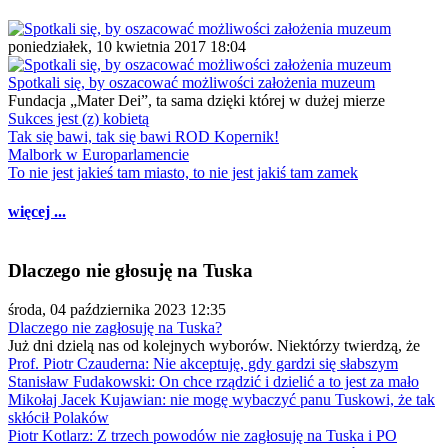
poniedziałek, 10 kwietnia 2017 18:04
Spotkali się, by oszacować możliwości założenia muzeum
Fundacja „Mater Dei”, ta sama dzięki której w dużej mierze
Sukces jest (z) kobietą
Tak się bawi, tak się bawi ROD Kopernik!
Malbork w Europarlamencie
To nie jest jakieś tam miasto, to nie jest jakiś tam zamek
więcej ...
Dlaczego nie głosuję na Tuska
środa, 04 października 2023 12:35
Dlaczego nie zagłosuję na Tuska?
Już dni dzielą nas od kolejnych wyborów. Niektórzy twierdzą, że
Prof. Piotr Czauderna: Nie akceptuję, gdy gardzi się słabszym
Stanisław Fudakowski: On chce rządzić i dzielić a to jest za mało
Mikołaj Jacek Kujawian: nie mogę wybaczyć panu Tuskowi, że tak
skłócił Polaków
Piotr Kotlarz: Z trzech powodów nie zagłosuję na Tuska i PO