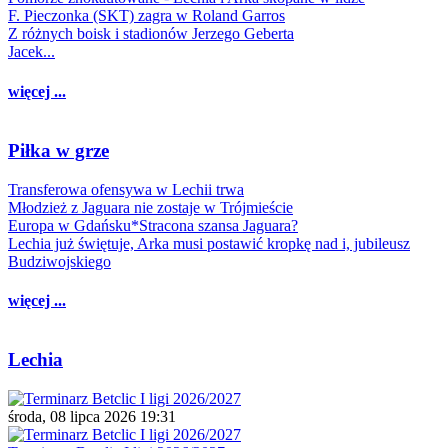
F. Pieczonka (SKT) zagra w Roland Garros
Z różnych boisk i stadionów Jerzego Geberta
Jacek...
więcej ...
Piłka w grze
Transferowa ofensywa w Lechii trwa
Młodzież z Jaguara nie zostaje w Trójmieście
Europa w Gdańsku*Stracona szansa Jaguara?
Lechia już świętuje, Arka musi postawić kropkę nad i, jubileusz
Budziwojskiego
więcej ...
Lechia
środa, 08 lipca 2026 19:31