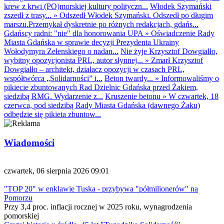
krew z krwi (PO)morskiej kultury polityczn...
Włodek Szymański
zszedł z trasy...
»
Odszedł Włodek Szymański. Odszedł po długim
marszu.Przemykał dyskretnie po różnych redakcjach, gdańs...
Gdańscy radni: "nie" dla honorowania UPA
»
Oświadczenie Rady
Miasta Gdańska w sprawie decyzji Prezydenta Ukrainy
Wołodymyra Zełenskiego o nadan...
Nie żyje Krzysztof Dowgiałło,
wybitny opozycjonista PRL, autor słynnej...
»
Zmarł Krzysztof
Dowgiałło – architekt, działacz opozycji w czasach PRL,
współtwórca „Solidarności” i...
Beton twardy...
»
Informowaliśmy o
pikiecie zbuntowanych Rad Dzielnic Gdańska przed Żakiem,
siedzibą RMG. Wydarzenie z...
Kruszenie betonu
»
W czwartek, 18
czerwca, pod siedzibą Rady Miasta Gdańska (dawnego Żaku)
odbędzie się pikieta zbuntow...
Wiadomości
czwartek, 06 sierpnia 2026 09:01
"TOP 20" w enklawie Tuska - przybywa "półmilionerów" na
Pomorzu
Przy 3,4 proc. inflacji rocznej w 2025 roku, wynagrodzenia
pomorskiej