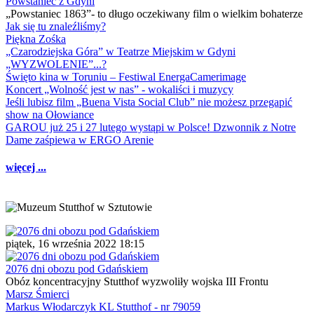
Powstaniec z Gdyni
„Powstaniec 1863”- to długo oczekiwany film o wielkim bohaterze
Jak się tu znaleźliśmy?
Piękna Zośka
„Czarodziejska Góra” w Teatrze Miejskim w Gdyni
„WYZWOLENIE”...?
Święto kina w Toruniu – Festiwal EnergaCamerimage
Koncert „Wolność jest w nas” - wokaliści i muzycy
Jeśli lubisz film „Buena Vista Social Club” nie możesz przegapić
show na Ołowiance
GAROU już 25 i 27 lutego wystąpi w Polsce! Dzwonnik z Notre
Dame zaśpiewa w ERGO Arenie
więcej ...
piątek, 16 września 2022 18:15
2076 dni obozu pod Gdańskiem
Obóz koncentracyjny Stutthof wyzwoliły wojska III Frontu
Marsz Śmierci
Markus Włodarczyk KL Stutthof - nr 79059