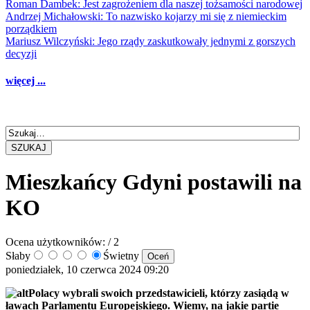
Roman Dambek: Jest zagrożeniem dla naszej tożsamości narodowej
Andrzej Michałowski: To nazwisko kojarzy mi się z niemieckim
porządkiem
Mariusz Wilczyński: Jego rządy zaskutkowały jednymi z gorszych
decyzji
więcej ...
SZUKAJ
Mieszkańcy Gdyni postawili na
KO
Ocena użytkowników:
/ 2
Słaby
Świetny
poniedziałek, 10 czerwca 2024 09:20
Polacy wybrali swoich przedstawicieli, którzy zasiądą w
ławach Parlamentu Europejskiego. Wiemy, na jakie partie