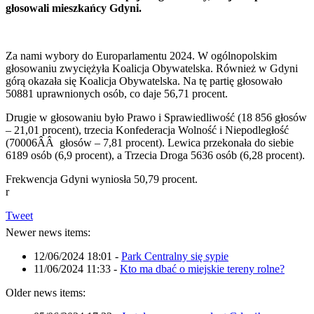
głosowali mieszkańcy Gdyni.
Za nami wybory do Europarlamentu 2024. W ogólnopolskim
głosowaniu zwyciężyła Koalicja Obywatelska. Również w Gdyni
górą okazała się Koalicja Obywatelska. Na tę partię głosowało
50881 uprawnionych osób, co daje 56,71 procent.
Drugie w głosowaniu było Prawo i Sprawiedliwość (18 856 głosów
– 21,01 procent), trzecia Konfederacja Wolność i Niepodległość
(70006ÂÂ głosów – 7,81 procent). Lewica przekonała do siebie
6189 osób (6,9 procent), a Trzecia Droga 5636 osób (6,28 procent).
Frekwencja Gdyni wyniosła 50,79 procent.
r
Tweet
Newer news items:
12/06/2024 18:01
-
Park Centralny się sypie
11/06/2024 11:33
-
Kto ma dbać o miejskie tereny rolne?
Older news items: