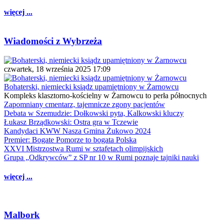
więcej ...
Wiadomości z Wybrzeża
czwartek, 18 września 2025 17:09
Bohaterski, niemiecki ksiądz upamiętniony w Żarnowcu
Kompleks klasztorno-kościelny w Żarnowcu to perła północnych
Zapomniany cmentarz, tajemnicze zgony pacjentów
Debata w Szemudzie: Dołkowski pyta, Kalkowski kluczy
Łukasz Brządkowski: Ostra gra w Tczewie
Kandydaci KWW Nasza Gmina Żukowo 2024
Premier: Bogate Pomorze to bogata Polska
XXVI Mistrzostwa Rumi w sztafetach olimpijskich
Grupa „Odkrywców” z SP nr 10 w Rumi poznaje tajniki nauki
więcej ...
Malbork