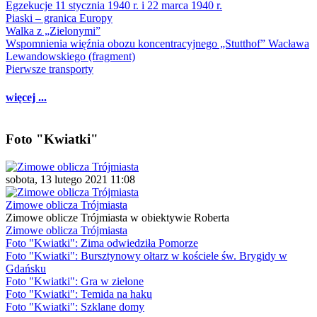
Egzekucje 11 stycznia 1940 r. i 22 marca 1940 r.
Piaski – granica Europy
Walka z „Zielonymi”
Wspomnienia więźnia obozu koncentracyjnego „Stutthof” Wacława
Lewandowskiego (fragment)
Pierwsze transporty
więcej ...
Foto "Kwiatki"
sobota, 13 lutego 2021 11:08
Zimowe oblicza Trójmiasta
Zimowe oblicze Trójmiasta w obiektywie Roberta
Zimowe oblicza Trójmiasta
Foto "Kwiatki": Zima odwiedziła Pomorze
Foto "Kwiatki": Bursztynowy ołtarz w kościele św. Brygidy w
Gdańsku
Foto "Kwiatki": Gra w zielone
Foto "Kwiatki": Temida na haku
Foto "Kwiatki": Szklane domy