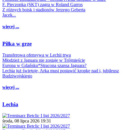
F. Pieczonka (SKT) zagra w Roland Garros
Z różnych boisk i stadionów Jerzego Geberta
Jacek...
więcej ...
Piłka w grze
Transferowa ofensywa w Lechii trwa
Młodzież z Jaguara nie zostaje w Trójmieście
Europa w Gdańsku*Stracona szansa Jaguara?
Lechia już świętuje, Arka musi postawić kropkę nad i, jubileusz
Budziwojskiego
więcej ...
Lechia
środa, 08 lipca 2026 19:31