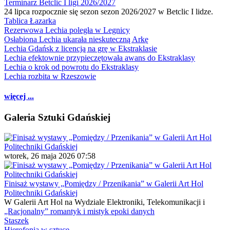
Terminarz Betclic I ligi 2026/2027
24 lipca rozpocznie się sezon sezon 2026/2027 w Betclic I lidze.
Tablica Łazarka
Rezerwowa Lechia poległa w Legnicy
Osłabiona Lechia ukarała nieskuteczną Arkę
Lechia Gdańsk z licencją na grę w Ekstraklasie
Lechia efektownie przypieczętowała awans do Ekstraklasy
Lechia o krok od powrotu do Ekstraklasy
Lechia rozbita w Rzeszowie
więcej ...
Galeria Sztuki Gdańskiej
wtorek, 26 maja 2026 07:58
Finisaż wystawy „Pomiędzy / Przenikania” w Galerii Art Hol
Politechniki Gdańskiej
W Galerii Art Hol na Wydziale Elektroniki, Telekomunikacji i
„Racjonalny” romantyk i mistyk epoki danych
Staszek
Hierofonia w sztuce