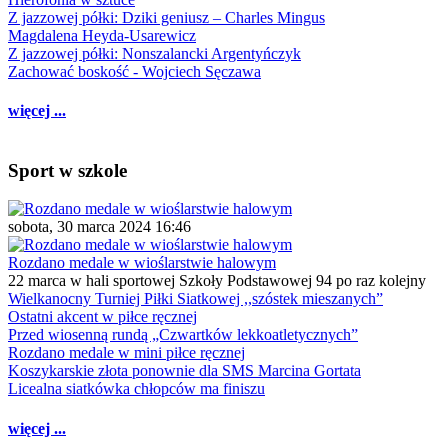
Z jazzowej półki: Dziki geniusz – Charles Mingus
Magdalena Heyda-Usarewicz
Z jazzowej półki: Nonszalancki Argentyńczyk
Zachować boskość - Wojciech Sęczawa
więcej ...
Sport w szkole
sobota, 30 marca 2024 16:46
Rozdano medale w wioślarstwie halowym
22 marca w hali sportowej Szkoły Podstawowej 94 po raz kolejny
Wielkanocny Turniej Piłki Siatkowej ,,szóstek mieszanych”
Ostatni akcent w piłce ręcznej
Przed wiosenną rundą „Czwartków lekkoatletycznych”
Rozdano medale w mini piłce ręcznej
Koszykarskie złota ponownie dla SMS Marcina Gortata
Licealna siatkówka chłopców ma finiszu
więcej ...