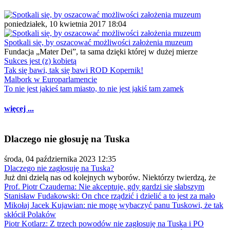
poniedziałek, 10 kwietnia 2017 18:04
Spotkali się, by oszacować możliwości założenia muzeum
Fundacja „Mater Dei”, ta sama dzięki której w dużej mierze
Sukces jest (z) kobietą
Tak się bawi, tak się bawi ROD Kopernik!
Malbork w Europarlamencie
To nie jest jakieś tam miasto, to nie jest jakiś tam zamek
więcej ...
Dlaczego nie głosuję na Tuska
środa, 04 października 2023 12:35
Dlaczego nie zagłosuję na Tuska?
Już dni dzielą nas od kolejnych wyborów. Niektórzy twierdzą, że
Prof. Piotr Czauderna: Nie akceptuję, gdy gardzi się słabszym
Stanisław Fudakowski: On chce rządzić i dzielić a to jest za mało
Mikołaj Jacek Kujawian: nie mogę wybaczyć panu Tuskowi, że tak
skłócił Polaków
Piotr Kotlarz: Z trzech powodów nie zagłosuję na Tuska i PO