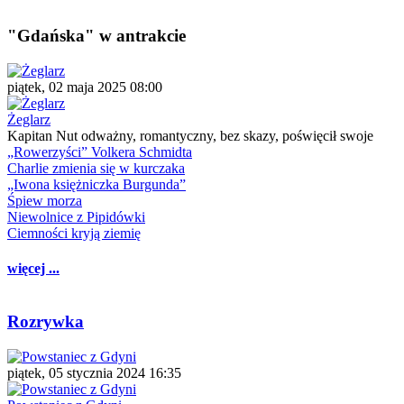
"Gdańska" w antrakcie
piątek, 02 maja 2025 08:00
Żeglarz
Kapitan Nut odważny, romantyczny, bez skazy, poświęcił swoje
„Rowerzyści” Volkera Schmidta
Charlie zmienia się w kurczaka
„Iwona księżniczka Burgunda”
Śpiew morza
Niewolnice z Pipidówki
Ciemności kryją ziemię
więcej ...
Rozrywka
piątek, 05 stycznia 2024 16:35