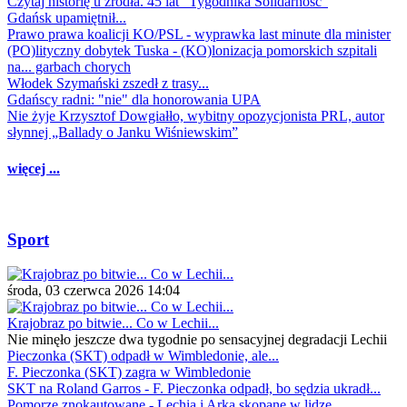
Czytaj historię u źródła. 45 lat "Tygodnika Solidarność"
Gdańsk upamiętnił...
Prawo prawa koalicji KO/PSL - wyprawka last minute dla minister
(PO)lityczny dobytek Tuska - (KO)lonizacja pomorskich szpitali
na... garbach chorych
Włodek Szymański zszedł z trasy...
Gdańscy radni: "nie" dla honorowania UPA
Nie żyje Krzysztof Dowgiałło, wybitny opozycjonista PRL, autor
słynnej „Ballady o Janku Wiśniewskim”
więcej ...
Sport
środa, 03 czerwca 2026 14:04
Krajobraz po bitwie... Co w Lechii...
Nie minęło jeszcze dwa tygodnie po sensacyjnej degradacji Lechii
Pieczonka (SKT) odpadł w Wimbledonie, ale...
F. Pieczonka (SKT) zagra w Wimbledonie
SKT na Roland Garros - F. Pieczonka odpadł, bo sędzia ukradł...
Pomorze znokautowane - Lechia i Arka skopane w lidze