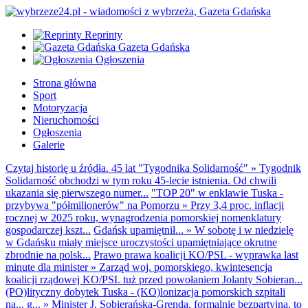
Reprinty
Gazeta Gdańska
Ogłoszenia
Strona główna
Sport
Motoryzacja
Nieruchomości
Ogłoszenia
Galerie
Czytaj historię u źródła. 45 lat "Tygodnika Solidarność"
»
Tygodnik
Solidarność obchodzi w tym roku 45-lecie istnienia. Od chwili
ukazania się pierwszego numer...
"TOP 20" w enklawie Tuska -
przybywa "półmilionerów" na Pomorzu
»
Przy 3,4 proc. inflacji
rocznej w 2025 roku, wynagrodzenia pomorskiej nomenklatury
gospodarczej kszt...
Gdańsk upamiętnił...
»
W sobotę i w niedzielę
w Gdańsku miały miejsce uroczystości upamiętniające okrutne
zbrodnie na polsk...
Prawo prawa koalicji KO/PSL - wyprawka last
minute dla minister
»
Zarząd woj. pomorskiego, kwintesencja
koalicji rządowej KO/PSL tuż przed powołaniem Jolanty Sobieran...
(PO)lityczny dobytek Tuska - (KO)lonizacja pomorskich szpitali
na... g...
»
Minister J. Sobierańska-Grenda, formalnie bezpartyjna, to