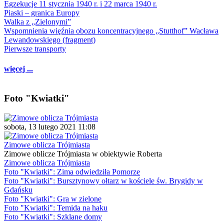
Egzekucje 11 stycznia 1940 r. i 22 marca 1940 r.
Piaski – granica Europy
Walka z „Zielonymi”
Wspomnienia więźnia obozu koncentracyjnego „Stutthof” Wacława
Lewandowskiego (fragment)
Pierwsze transporty
więcej ...
Foto "Kwiatki"
sobota, 13 lutego 2021 11:08
Zimowe oblicza Trójmiasta
Zimowe oblicze Trójmiasta w obiektywie Roberta
Zimowe oblicza Trójmiasta
Foto "Kwiatki": Zima odwiedziła Pomorze
Foto "Kwiatki": Bursztynowy ołtarz w kościele św. Brygidy w
Gdańsku
Foto "Kwiatki": Gra w zielone
Foto "Kwiatki": Temida na haku
Foto "Kwiatki": Szklane domy