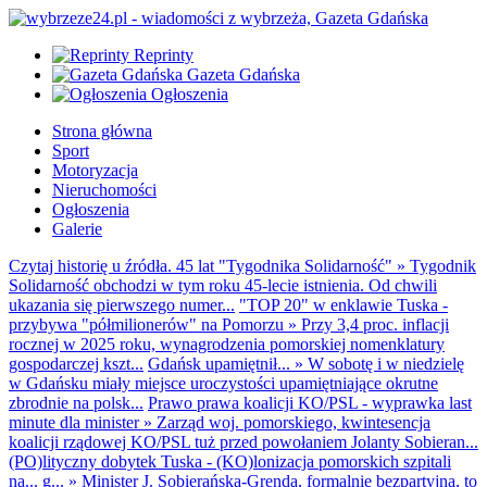
Reprinty
Gazeta Gdańska
Ogłoszenia
Strona główna
Sport
Motoryzacja
Nieruchomości
Ogłoszenia
Galerie
Czytaj historię u źródła. 45 lat "Tygodnika Solidarność"
»
Tygodnik
Solidarność obchodzi w tym roku 45-lecie istnienia. Od chwili
ukazania się pierwszego numer...
"TOP 20" w enklawie Tuska -
przybywa "półmilionerów" na Pomorzu
»
Przy 3,4 proc. inflacji
rocznej w 2025 roku, wynagrodzenia pomorskiej nomenklatury
gospodarczej kszt...
Gdańsk upamiętnił...
»
W sobotę i w niedzielę
w Gdańsku miały miejsce uroczystości upamiętniające okrutne
zbrodnie na polsk...
Prawo prawa koalicji KO/PSL - wyprawka last
minute dla minister
»
Zarząd woj. pomorskiego, kwintesencja
koalicji rządowej KO/PSL tuż przed powołaniem Jolanty Sobieran...
(PO)lityczny dobytek Tuska - (KO)lonizacja pomorskich szpitali
na... g...
»
Minister J. Sobierańska-Grenda, formalnie bezpartyjna, to