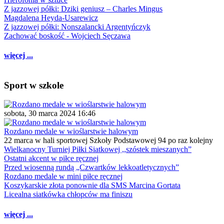
Z jazzowej półki: Dziki geniusz – Charles Mingus
Magdalena Heyda-Usarewicz
Z jazzowej półki: Nonszalancki Argentyńczyk
Zachować boskość - Wojciech Sęczawa
więcej ...
Sport w szkole
sobota, 30 marca 2024 16:46
Rozdano medale w wioślarstwie halowym
22 marca w hali sportowej Szkoły Podstawowej 94 po raz kolejny
Wielkanocny Turniej Piłki Siatkowej ,,szóstek mieszanych”
Ostatni akcent w piłce ręcznej
Przed wiosenną rundą „Czwartków lekkoatletycznych”
Rozdano medale w mini piłce ręcznej
Koszykarskie złota ponownie dla SMS Marcina Gortata
Licealna siatkówka chłopców ma finiszu
więcej ...