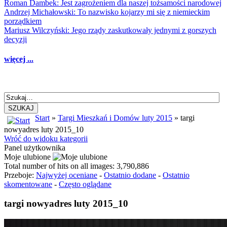
Roman Dambek: Jest zagrożeniem dla naszej tożsamości narodowej
Andrzej Michałowski: To nazwisko kojarzy mi się z niemieckim
porządkiem
Mariusz Wilczyński: Jego rządy zaskutkowały jednymi z gorszych
decyzji
więcej ...
SZUKAJ
Start
»
Targi Mieszkań i Domów luty 2015
» targi
nowyadres luty 2015_10
Wróć do widoku kategorii
Panel użytkownika
Moje ulubione
Total number of hits on all images: 3,790,886
Przeboje:
Najwyżej oceniane
-
Ostatnio dodane
-
Ostatnio
skomentowane
-
Często oglądane
targi nowyadres luty 2015_10