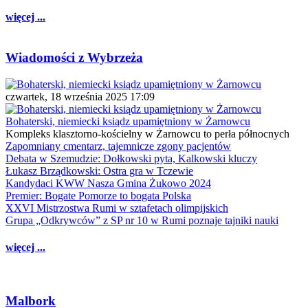
więcej ...
Wiadomości z Wybrzeża
czwartek, 18 września 2025 17:09
Bohaterski, niemiecki ksiądz upamiętniony w Żarnowcu
Kompleks klasztorno-kościelny w Żarnowcu to perła północnych
Zapomniany cmentarz, tajemnicze zgony pacjentów
Debata w Szemudzie: Dołkowski pyta, Kalkowski kluczy
Łukasz Brządkowski: Ostra gra w Tczewie
Kandydaci KWW Nasza Gmina Żukowo 2024
Premier: Bogate Pomorze to bogata Polska
XXVI Mistrzostwa Rumi w sztafetach olimpijskich
Grupa „Odkrywców” z SP nr 10 w Rumi poznaje tajniki nauki
więcej ...
Malbork