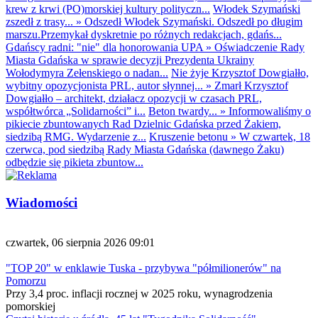
krew z krwi (PO)morskiej kultury polityczn...
Włodek Szymański
zszedł z trasy...
»
Odszedł Włodek Szymański. Odszedł po długim
marszu.Przemykał dyskretnie po różnych redakcjach, gdańs...
Gdańscy radni: "nie" dla honorowania UPA
»
Oświadczenie Rady
Miasta Gdańska w sprawie decyzji Prezydenta Ukrainy
Wołodymyra Zełenskiego o nadan...
Nie żyje Krzysztof Dowgiałło,
wybitny opozycjonista PRL, autor słynnej...
»
Zmarł Krzysztof
Dowgiałło – architekt, działacz opozycji w czasach PRL,
współtwórca „Solidarności” i...
Beton twardy...
»
Informowaliśmy o
pikiecie zbuntowanych Rad Dzielnic Gdańska przed Żakiem,
siedzibą RMG. Wydarzenie z...
Kruszenie betonu
»
W czwartek, 18
czerwca, pod siedzibą Rady Miasta Gdańska (dawnego Żaku)
odbędzie się pikieta zbuntow...
Wiadomości
czwartek, 06 sierpnia 2026 09:01
"TOP 20" w enklawie Tuska - przybywa "półmilionerów" na
Pomorzu
Przy 3,4 proc. inflacji rocznej w 2025 roku, wynagrodzenia
pomorskiej