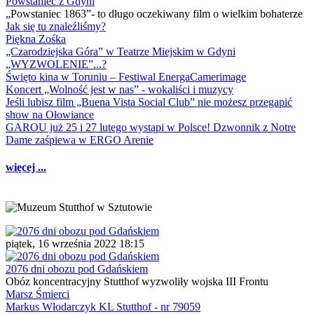
Powstaniec z Gdyni
„Powstaniec 1863”- to długo oczekiwany film o wielkim bohaterze
Jak się tu znaleźliśmy?
Piękna Zośka
„Czarodziejska Góra” w Teatrze Miejskim w Gdyni
„WYZWOLENIE”...?
Święto kina w Toruniu – Festiwal EnergaCamerimage
Koncert „Wolność jest w nas” - wokaliści i muzycy
Jeśli lubisz film „Buena Vista Social Club” nie możesz przegapić
show na Ołowiance
GAROU już 25 i 27 lutego wystąpi w Polsce! Dzwonnik z Notre
Dame zaśpiewa w ERGO Arenie
więcej ...
piątek, 16 września 2022 18:15
2076 dni obozu pod Gdańskiem
Obóz koncentracyjny Stutthof wyzwoliły wojska III Frontu
Marsz Śmierci
Markus Włodarczyk KL Stutthof - nr 79059