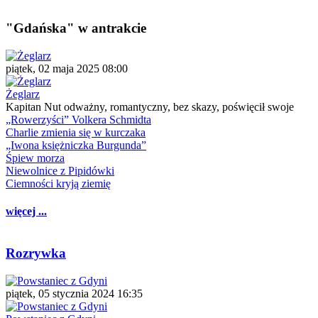
"Gdańska" w antrakcie
piątek, 02 maja 2025 08:00
Żeglarz
Kapitan Nut odważny, romantyczny, bez skazy, poświęcił swoje
„Rowerzyści” Volkera Schmidta
Charlie zmienia się w kurczaka
„Iwona księżniczka Burgunda”
Śpiew morza
Niewolnice z Pipidówki
Ciemności kryją ziemię
więcej ...
Rozrywka
piątek, 05 stycznia 2024 16:35