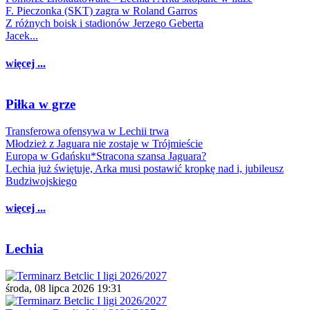
F. Pieczonka (SKT) zagra w Roland Garros
Z różnych boisk i stadionów Jerzego Geberta
Jacek...
więcej ...
Piłka w grze
Transferowa ofensywa w Lechii trwa
Młodzież z Jaguara nie zostaje w Trójmieście
Europa w Gdańsku*Stracona szansa Jaguara?
Lechia już świętuje, Arka musi postawić kropkę nad i, jubileusz
Budziwojskiego
więcej ...
Lechia
środa, 08 lipca 2026 19:31