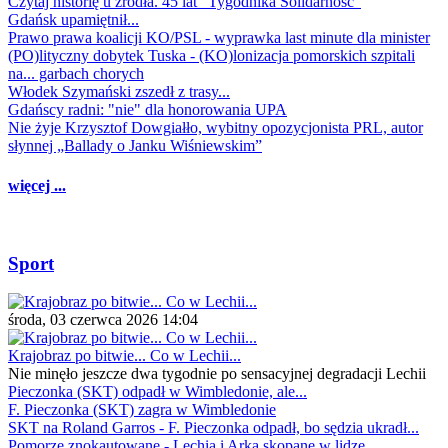
Czytaj historię u źródła. 45 lat "Tygodnika Solidarność"
Gdańsk upamiętnił...
Prawo prawa koalicji KO/PSL - wyprawka last minute dla minister
(PO)lityczny dobytek Tuska - (KO)lonizacja pomorskich szpitali
na... garbach chorych
Włodek Szymański zszedł z trasy...
Gdańscy radni: "nie" dla honorowania UPA
Nie żyje Krzysztof Dowgiałło, wybitny opozycjonista PRL, autor
słynnej „Ballady o Janku Wiśniewskim”
więcej ...
Sport
środa, 03 czerwca 2026 14:04
Krajobraz po bitwie... Co w Lechii...
Nie minęło jeszcze dwa tygodnie po sensacyjnej degradacji Lechii
Pieczonka (SKT) odpadł w Wimbledonie, ale...
F. Pieczonka (SKT) zagra w Wimbledonie
SKT na Roland Garros - F. Pieczonka odpadł, bo sędzia ukradł...
Pomorze znokautowane - Lechia i Arka skopane w lidze