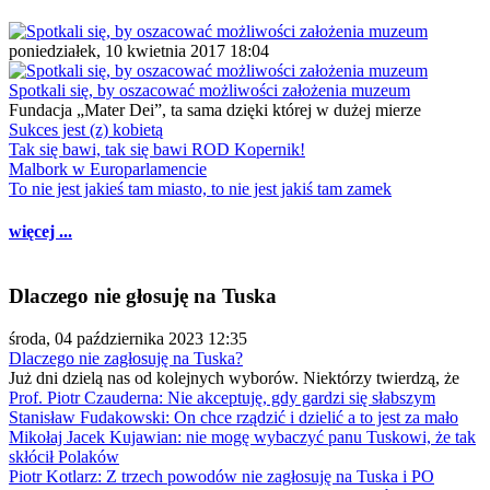
poniedziałek, 10 kwietnia 2017 18:04
Spotkali się, by oszacować możliwości założenia muzeum
Fundacja „Mater Dei”, ta sama dzięki której w dużej mierze
Sukces jest (z) kobietą
Tak się bawi, tak się bawi ROD Kopernik!
Malbork w Europarlamencie
To nie jest jakieś tam miasto, to nie jest jakiś tam zamek
więcej ...
Dlaczego nie głosuję na Tuska
środa, 04 października 2023 12:35
Dlaczego nie zagłosuję na Tuska?
Już dni dzielą nas od kolejnych wyborów. Niektórzy twierdzą, że
Prof. Piotr Czauderna: Nie akceptuję, gdy gardzi się słabszym
Stanisław Fudakowski: On chce rządzić i dzielić a to jest za mało
Mikołaj Jacek Kujawian: nie mogę wybaczyć panu Tuskowi, że tak
skłócił Polaków
Piotr Kotlarz: Z trzech powodów nie zagłosuję na Tuska i PO