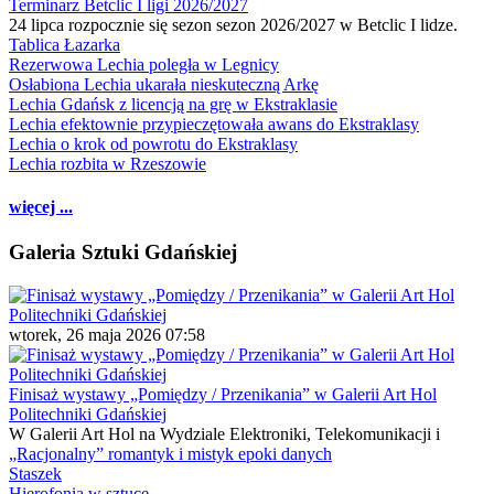
Terminarz Betclic I ligi 2026/2027
24 lipca rozpocznie się sezon sezon 2026/2027 w Betclic I lidze.
Tablica Łazarka
Rezerwowa Lechia poległa w Legnicy
Osłabiona Lechia ukarała nieskuteczną Arkę
Lechia Gdańsk z licencją na grę w Ekstraklasie
Lechia efektownie przypieczętowała awans do Ekstraklasy
Lechia o krok od powrotu do Ekstraklasy
Lechia rozbita w Rzeszowie
więcej ...
Galeria Sztuki Gdańskiej
wtorek, 26 maja 2026 07:58
Finisaż wystawy „Pomiędzy / Przenikania” w Galerii Art Hol
Politechniki Gdańskiej
W Galerii Art Hol na Wydziale Elektroniki, Telekomunikacji i
„Racjonalny” romantyk i mistyk epoki danych
Staszek
Hierofonia w sztuce