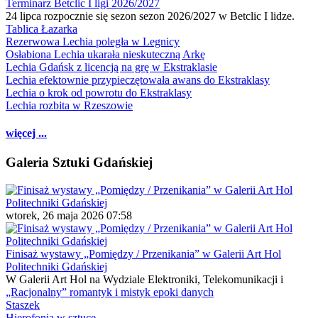
Terminarz Betclic I ligi 2026/2027
24 lipca rozpocznie się sezon sezon 2026/2027 w Betclic I lidze.
Tablica Łazarka
Rezerwowa Lechia poległa w Legnicy
Osłabiona Lechia ukarała nieskuteczną Arkę
Lechia Gdańsk z licencją na grę w Ekstraklasie
Lechia efektownie przypieczętowała awans do Ekstraklasy
Lechia o krok od powrotu do Ekstraklasy
Lechia rozbita w Rzeszowie
więcej ...
Galeria Sztuki Gdańskiej
wtorek, 26 maja 2026 07:58
Finisaż wystawy „Pomiędzy / Przenikania” w Galerii Art Hol
Politechniki Gdańskiej
W Galerii Art Hol na Wydziale Elektroniki, Telekomunikacji i
„Racjonalny” romantyk i mistyk epoki danych
Staszek
Hierofonia w sztuce