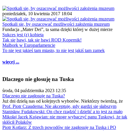
poniedziałek, 10 kwietnia 2017 18:04
Spotkali się, by oszacować możliwości założenia muzeum
Fundacja „Mater Dei”, ta sama dzięki której w dużej mierze
Sukces jest (z) kobietą
Tak się bawi, tak się bawi ROD Kopernik!
Malbork w Europarlamencie
To nie jest jakieś tam miasto, to nie jest jakiś tam zamek
więcej ...
Dlaczego nie głosuję na Tuska
środa, 04 października 2023 12:35
Dlaczego nie zagłosuję na Tuska?
Już dni dzielą nas od kolejnych wyborów. Niektórzy twierdzą, że
Prof. Piotr Czauderna: Nie akceptuję, gdy gardzi się słabszym
Stanisław Fudakowski: On chce rządzić i dzielić a to jest za mało
Mikołaj Jacek Kujawian: nie mogę wybaczyć panu Tuskowi, że tak
skłócił Polaków
Piotr Kotlarz: Z trzech powodów nie zagłosuję na Tuska i PO