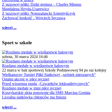
Z jazzowej półki: Dziki geniusz – Charles Mingus
Magdalena Heyda-Usarewicz
Z jazzowej półki: Nonszalancki Argentyńczyk
Zachować boskość - Wojciech Sęczawa
więcej ...
Sport w szkole
sobota, 30 marca 2024 16:46
Rozdano medale w wioślarstwie halowym
22 marca w hali sportowej Szkoły Podstawowej 94 po raz kolejny
Wielkanocny Turniej Piłki Siatkowej ,,szóstek mieszanych”
Ostatni akcent w piłce ręcznej
Przed wiosenną rundą „Czwartków lekkoatletycznych”
Rozdano medale w mini piłce ręcznej
Koszykarskie złota ponownie dla SMS Marcina Gortata
Licealna siatkówka chłopców ma finiszu
więcej ...