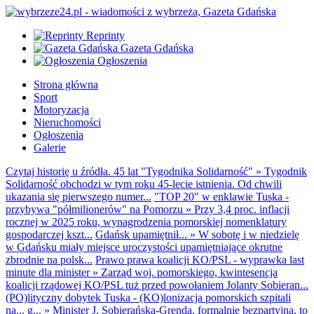
Reprinty
Gazeta Gdańska
Ogłoszenia
Strona główna
Sport
Motoryzacja
Nieruchomości
Ogłoszenia
Galerie
Czytaj historię u źródła. 45 lat "Tygodnika Solidarność"
»
Tygodnik
Solidarność obchodzi w tym roku 45-lecie istnienia. Od chwili
ukazania się pierwszego numer...
"TOP 20" w enklawie Tuska -
przybywa "półmilionerów" na Pomorzu
»
Przy 3,4 proc. inflacji
rocznej w 2025 roku, wynagrodzenia pomorskiej nomenklatury
gospodarczej kszt...
Gdańsk upamiętnił...
»
W sobotę i w niedzielę
w Gdańsku miały miejsce uroczystości upamiętniające okrutne
zbrodnie na polsk...
Prawo prawa koalicji KO/PSL - wyprawka last
minute dla minister
»
Zarząd woj. pomorskiego, kwintesencja
koalicji rządowej KO/PSL tuż przed powołaniem Jolanty Sobieran...
(PO)lityczny dobytek Tuska - (KO)lonizacja pomorskich szpitali
na... g...
»
Minister J. Sobierańska-Grenda, formalnie bezpartyjna, to