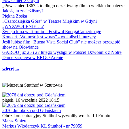
Powstaniec z Gdyni
„Powstaniec 1863”- to długo oczekiwany film o wielkim bohaterze
Jak się tu znaleźliśmy?
Piękna Zośka
„Czarodziejska Góra” w Teatrze Miejskim w Gdyni
„WYZWOLENIE”...?
Święto kina w Toruniu – Festiwal EnergaCamerimage
Koncert „Wolność jest w nas” - wokaliści i muzycy
Jeśli lubisz film „Buena Vista Social Club” nie możesz przegapić
show na Ołowiance
GAROU już 25 i 27 lutego wystąpi w Polsce! Dzwonnik z Notre
Dame zaśpiewa w ERGO Arenie
więcej ...
piątek, 16 września 2022 18:15
2076 dni obozu pod Gdańskiem
Obóz koncentracyjny Stutthof wyzwoliły wojska III Frontu
Marsz Śmierci
Markus Włodarczyk KL Stutthof - nr 79059