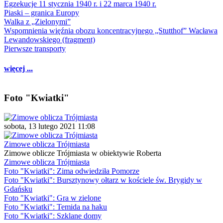
Egzekucje 11 stycznia 1940 r. i 22 marca 1940 r.
Piaski – granica Europy
Walka z „Zielonymi”
Wspomnienia więźnia obozu koncentracyjnego „Stutthof” Wacława
Lewandowskiego (fragment)
Pierwsze transporty
więcej ...
Foto "Kwiatki"
sobota, 13 lutego 2021 11:08
Zimowe oblicza Trójmiasta
Zimowe oblicze Trójmiasta w obiektywie Roberta
Zimowe oblicza Trójmiasta
Foto "Kwiatki": Zima odwiedziła Pomorze
Foto "Kwiatki": Bursztynowy ołtarz w kościele św. Brygidy w
Gdańsku
Foto "Kwiatki": Gra w zielone
Foto "Kwiatki": Temida na haku
Foto "Kwiatki": Szklane domy