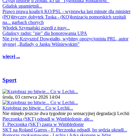
Czytaj historię u źródła. 45 lat "Tygodnika Solidarność"
Gdańsk upamiętnił...
Prawo prawa koalicji KO/PSL - wyprawka last minute dla minister
(PO)lityczny dobytek Tuska - (KO)lonizacja pomorskich szpitali
na... garbach chorych
Włodek Szymański zszedł z trasy...
Gdańscy radni: "nie" dla honorowania UPA
Nie żyje Krzysztof Dowgiałło, wybitny opozycjonista PRL, autor
słynnej „Ballady o Janku Wiśniewskim”
więcej ...
Sport
środa, 03 czerwca 2026 14:04
Krajobraz po bitwie... Co w Lechii...
Nie minęło jeszcze dwa tygodnie po sensacyjnej degradacji Lechii
Pieczonka (SKT) odpadł w Wimbledonie, ale...
F. Pieczonka (SKT) zagra w Wimbledonie
SKT na Roland Garros - F. Pieczonka odpadł, bo sędzia ukradł...
Pomorze znokautowane - Lechia i Arka skopane w lidze