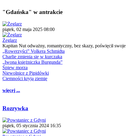
"Gdańska" w antrakcie
piątek, 02 maja 2025 08:00
Żeglarz
Kapitan Nut odważny, romantyczny, bez skazy, poświęcił swoje
„Rowerzyści” Volkera Schmidta
Charlie zmienia się w kurczaka
„Iwona księżniczka Burgunda”
Śpiew morza
Niewolnice z Pipidówki
Ciemności kryją ziemię
więcej ...
Rozrywka
piątek, 05 stycznia 2024 16:35