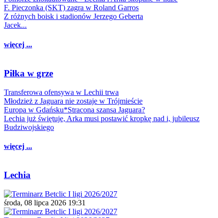
F. Pieczonka (SKT) zagra w Roland Garros
Z różnych boisk i stadionów Jerzego Geberta
Jacek...
więcej ...
Piłka w grze
Transferowa ofensywa w Lechii trwa
Młodzież z Jaguara nie zostaje w Trójmieście
Europa w Gdańsku*Stracona szansa Jaguara?
Lechia już świętuje, Arka musi postawić kropkę nad i, jubileusz
Budziwojskiego
więcej ...
Lechia
środa, 08 lipca 2026 19:31