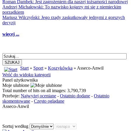
Roman Dambek: Jest zagrożeniem dla naszej tożsamości narodowej
Andrzej Michałowski: To nazwisko kojarzy mi się z niemieckim
porządkiem
Mariusz Wilczyński: Jego rządy zaskutkowały jednymi z gorszych
decyzji
więcej ...
SZUKAJ
Start
»
Sport
»
Koszykówka
» Asseco-Anwil
Wróć do widoku kategorii
Panel użytkownika
Moje ulubione
Total number of hits on all images: 3,790,739
Przeboje:
Najwyżej oceniane
-
Ostatnio dodane
-
Ostatnio
skomentowane
-
Często oglądane
Asseco-Anwil
Sortuj według