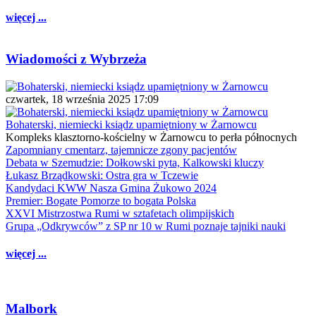
więcej ...
Wiadomości z Wybrzeża
czwartek, 18 września 2025 17:09
Bohaterski, niemiecki ksiądz upamiętniony w Żarnowcu
Kompleks klasztorno-kościelny w Żarnowcu to perła północnych
Zapomniany cmentarz, tajemnicze zgony pacjentów
Debata w Szemudzie: Dołkowski pyta, Kalkowski kluczy
Łukasz Brządkowski: Ostra gra w Tczewie
Kandydaci KWW Nasza Gmina Żukowo 2024
Premier: Bogate Pomorze to bogata Polska
XXVI Mistrzostwa Rumi w sztafetach olimpijskich
Grupa „Odkrywców” z SP nr 10 w Rumi poznaje tajniki nauki
więcej ...
Malbork