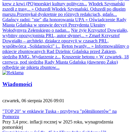
krew z krwi (PO)morskiej kultury polityczn...
Włodek Szymański
zszedł z trasy...
»
Odszedł Włodek Szymański. Odszedł po długim
marszu.Przemykał dyskretnie po różnych redakcjach, gdańs...
Gdańscy radni: "nie" dla honorowania UPA
»
Oświadczenie Rady
Miasta Gdańska w sprawie decyzji Prezydenta Ukrainy
Wołodymyra Zełenskiego o nadan...
Nie żyje Krzysztof Dowgiałło,
wybitny opozycjonista PRL, autor słynnej...
»
Zmarł Krzysztof
Dowgiałło – architekt, działacz opozycji w czasach PRL,
współtwórca „Solidarności” i...
Beton twardy...
»
Informowaliśmy o
pikiecie zbuntowanych Rad Dzielnic Gdańska przed Żakiem,
siedzibą RMG. Wydarzenie z...
Kruszenie betonu
»
W czwartek, 18
czerwca, pod siedzibą Rady Miasta Gdańska (dawnego Żaku)
odbędzie się pikieta zbuntow...
Wiadomości
czwartek, 06 sierpnia 2026 09:01
"TOP 20" w enklawie Tuska - przybywa "półmilionerów" na
Pomorzu
Przy 3,4 proc. inflacji rocznej w 2025 roku, wynagrodzenia
pomorskiej