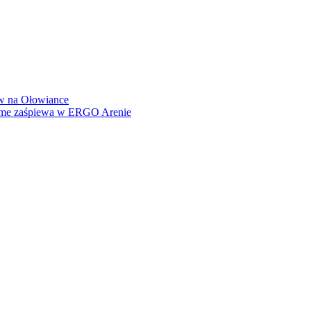
how na Ołowiance
Dame zaśpiewa w ERGO Arenie