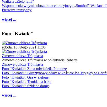
Walka z „Zielonymi”
Wspomnienia więźnia obozu koncentracyjnego „Stutthof” Wacława 
Pierwsze transporty
więcej ...
Foto "Kwiatki"
sobota, 13 lutego 2021 11:08
Zimowe oblicza Trójmiasta
Zimowe oblicze Trójmiasta w obiektywie Roberta
Zimowe oblicza Trójmiasta
Foto "Kwiatki": Zima odwiedziła Pomorze
Foto "Kwiatki": Bursztynowy ołtarz w kościele św. Brygidy w Gdań
Foto "Kwiatki": Gra w zielone
Foto "Kwiatki": Temida na haku
Foto "Kwiatki": Szklane domy
więcej ...