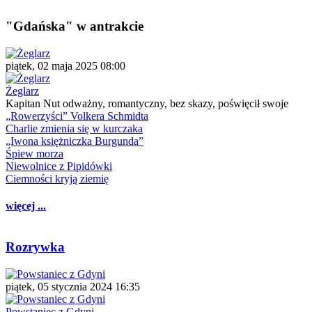
"Gdańska" w antrakcie
piątek, 02 maja 2025 08:00
Żeglarz
Kapitan Nut odważny, romantyczny, bez skazy, poświęcił swoje
„Rowerzyści” Volkera Schmidta
Charlie zmienia się w kurczaka
„Iwona księżniczka Burgunda”
Śpiew morza
Niewolnice z Pipidówki
Ciemności kryją ziemię
więcej ...
Rozrywka
piątek, 05 stycznia 2024 16:35
Powstaniec z Gdyni