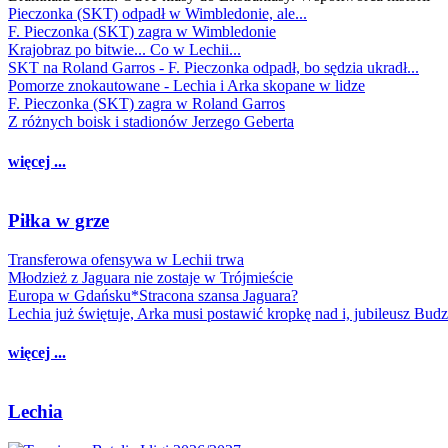
Pieczonka (SKT) odpadł w Wimbledonie, ale...
F. Pieczonka (SKT) zagra w Wimbledonie
Krajobraz po bitwie... Co w Lechii...
SKT na Roland Garros - F. Pieczonka odpadł, bo sędzia ukradł...
Pomorze znokautowane - Lechia i Arka skopane w lidze
F. Pieczonka (SKT) zagra w Roland Garros
Z różnych boisk i stadionów Jerzego Geberta
więcej ...
Piłka w grze
Transferowa ofensywa w Lechii trwa
Młodzież z Jaguara nie zostaje w Trójmieście
Europa w Gdańsku*Stracona szansa Jaguara?
Lechia już świętuje, Arka musi postawić kropkę nad i, jubileusz Bud
więcej ...
Lechia