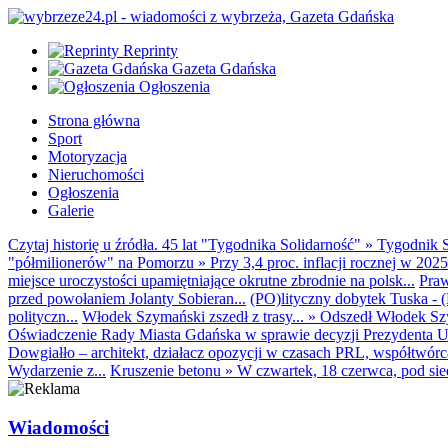
Reprinty
Gazeta Gdańska
Ogłoszenia
Strona główna
Sport
Motoryzacja
Nieruchomości
Ogłoszenia
Galerie
Czytaj historię u źródła. 45 lat "Tygodnika Solidarność"
»
Tygodnik S
"półmilionerów" na Pomorzu
»
Przy 3,4 proc. inflacji rocznej w 20
miejsce uroczystości upamiętniające okrutne zbrodnie na polsk...
Praw
przed powołaniem Jolanty Sobieran...
(PO)lityczny dobytek Tuska - (K
polityczn...
Włodek Szymański zszedł z trasy...
»
Odszedł Włodek Szy
Oświadczenie Rady Miasta Gdańska w sprawie decyzji Prezydenta U
Dowgiałło – architekt, działacz opozycji w czasach PRL, współtwórca 
Wydarzenie z...
Kruszenie betonu
»
W czwartek, 18 czerwca, pod sie
Wiadomości