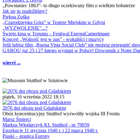
„Powstaniec 1863”- to długo oczekiwany film o wielkim bohaterze
Jak się tu znaleźliśmy?
Piękna Zośka
„Czarodziejska Góra” w Teatrze Miejskim w Gdyni
„WYZWOLENIE”...?
Święto kina w Toruniu – Festiwal EnergaCamerimage
Koncert „Wolność jest w nas” - wokaliści i muzycy
Jeśli lubisz film „Buena Vista Social Club” nie możesz przegapić s
GAROU już 25 i 27 lutego wystąpi w Polsce! Dzwonnik z Notre 
więcej ...
piątek, 16 września 2022 18:15
2076 dni obozu pod Gdańskiem
Obóz koncentracyjny Stutthof wyzwoliły wojska III Frontu
Marsz Śmierci
Markus Włodarczyk KL Stutthof - nr 79059
Egzekucje 11 stycznia 1940 r. i 22 marca 1940 r.
Piaski – granica Europy