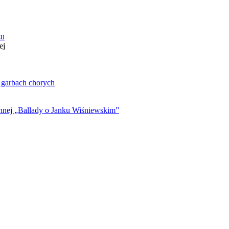
zu
ej
. garbach chorych
ynnej „Ballady o Janku Wiśniewskim”