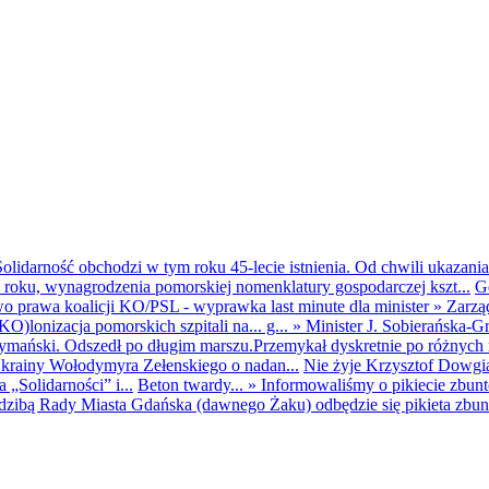
olidarność obchodzi w tym roku 45-lecie istnienia. Od chwili ukazania
25 roku, wynagrodzenia pomorskiej nomenklatury gospodarczej kszt...
G
o prawa koalicji KO/PSL - wyprawka last minute dla minister
»
Zarzą
O)lonizacja pomorskich szpitali na... g...
»
Minister J. Sobierańska-G
mański. Odszedł po długim marszu.Przemykał dyskretnie po różnych r
krainy Wołodymyra Zełenskiego o nadan...
Nie żyje Krzysztof Dowgiał
„Solidarności” i...
Beton twardy...
»
Informowaliśmy o pikiecie zbu
dzibą Rady Miasta Gdańska (dawnego Żaku) odbędzie się pikieta zbun