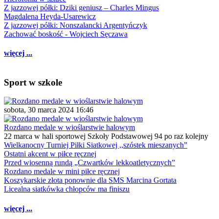
Z jazzowej półki: Dziki geniusz – Charles Mingus
Magdalena Heyda-Usarewicz
Z jazzowej półki: Nonszalancki Argentyńczyk
Zachować boskość - Wojciech Sęczawa
więcej ...
Sport w szkole
sobota, 30 marca 2024 16:46
Rozdano medale w wioślarstwie halowym
22 marca w hali sportowej Szkoły Podstawowej 94 po raz kolejny
Wielkanocny Turniej Piłki Siatkowej ,,szóstek mieszanych”
Ostatni akcent w piłce ręcznej
Przed wiosenną rundą „Czwartków lekkoatletycznych”
Rozdano medale w mini piłce ręcznej
Koszykarskie złota ponownie dla SMS Marcina Gortata
Licealna siatkówka chłopców ma finiszu
więcej ...