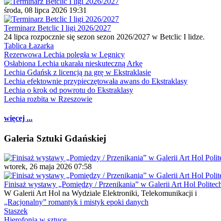
środa, 08 lipca 2026 19:31
Terminarz Betclic I ligi 2026/2027
24 lipca rozpocznie się sezon sezon 2026/2027 w Betclic I lidze.
Tablica Łazarka
Rezerwowa Lechia poległa w Legnicy
Osłabiona Lechia ukarała nieskuteczną Arkę
Lechia Gdańsk z licencją na grę w Ekstraklasie
Lechia efektownie przypieczętowała awans do Ekstraklasy
Lechia o krok od powrotu do Ekstraklasy
Lechia rozbita w Rzeszowie
więcej ...
Galeria Sztuki Gdańskiej
wtorek, 26 maja 2026 07:58
Finisaż wystawy „Pomiędzy / Przenikania” w Galerii Art Hol Politec
W Galerii Art Hol na Wydziale Elektroniki, Telekomunikacji i
„Racjonalny” romantyk i mistyk epoki danych
Staszek
Hierofonia w sztuce