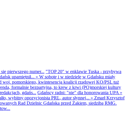
 się pierwszego numer...
"TOP 20" w enklawie Tuska - przybywa
dańsk upamiętnił...
»
W sobotę i w niedzielę w Gdańsku miały
d woj. pomorskiego, kwintesencja koalicji rządowej KO/PSL tuż
renda, formalnie bezpartyjna, to krew z krwi (PO)morskiej kultury
edakcjach, gdańs...
Gdańscy radni: "nie" dla honorowania UPA
»
ło, wybitny opozycjonista PRL, autor słynnej...
»
Zmarł Krzysztof
ntowanych Rad Dzielnic Gdańska przed Żakiem, siedzibą RMG.
tow...