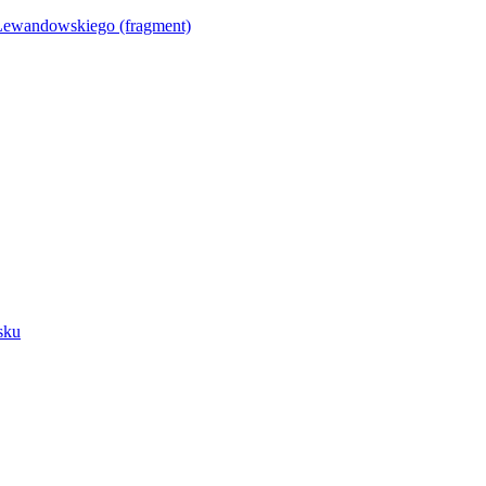
Lewandowskiego (fragment)
sku