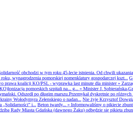
olidarność obchodzi w tym roku 45-lecie istnienia. Od chwili ukazania
25 roku, wynagrodzenia pomorskiej nomenklatury gospodarczej kszt...
G
o prawa koalicji KO/PSL - wyprawka last minute dla minister
»
Zarzą
O)lonizacja pomorskich szpitali na... g...
»
Minister J. Sobierańska-G
mański. Odszedł po długim marszu.Przemykał dyskretnie po różnych r
krainy Wołodymyra Zełenskiego o nadan...
Nie żyje Krzysztof Dowgiał
„Solidarności” i...
Beton twardy...
»
Informowaliśmy o pikiecie zbu
dzibą Rady Miasta Gdańska (dawnego Żaku) odbędzie się pikieta zbun