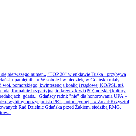
 się pierwszego numer...
"TOP 20" w enklawie Tuska - przybywa
dańsk upamiętnił...
»
W sobotę i w niedzielę w Gdańsku miały
d woj. pomorskiego, kwintesencja koalicji rządowej KO/PSL tuż
renda, formalnie bezpartyjna, to krew z krwi (PO)morskiej kultury
edakcjach, gdańs...
Gdańscy radni: "nie" dla honorowania UPA
»
ło, wybitny opozycjonista PRL, autor słynnej...
»
Zmarł Krzysztof
ntowanych Rad Dzielnic Gdańska przed Żakiem, siedzibą RMG.
tow...