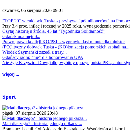
czwartek, 06 sierpnia 2026 09:01
"TOP 20" w enklawie Tuska - przybywa "półmilionerów" na Pomor
Przy 3,4 proc. inflacji rocznej w 2025 roku, wynagrodzenia pomorski
Czytaj historię u źródła. 45 lat "Tygodnika Solidarność"
Gdańsk upamiętnił...
Prawo prawa koalicji KO/PSL - wyprawka last minute dla minister
(PO)lityczny dobytek Tuska - (KO)lonizacja pomorskich szpitali na..
Włodek Szymański zszedł z trasy...
Gdańscy radni: "nie" dla honorowania UPA
Nie żyje Krzysztof Dowgiałło, wybitny opozycjonista PRL, autor sł
więcej ...
Sport
piątek, 07 sierpnia 2026 20:48
Mati dlaczego? - historia jednego piłkarza...
Bramkarz Lechii. Od A-klasy do Ekstraklasy. Współtwórca historii