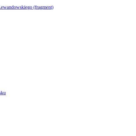
Lewandowskiego (fragment)
sku