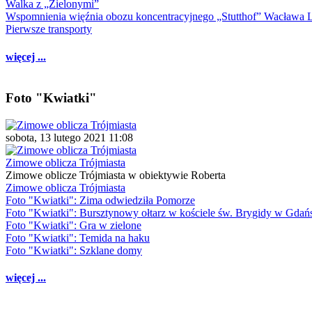
Walka z „Zielonymi”
Wspomnienia więźnia obozu koncentracyjnego „Stutthof” Wacława 
Pierwsze transporty
więcej ...
Foto "Kwiatki"
sobota, 13 lutego 2021 11:08
Zimowe oblicza Trójmiasta
Zimowe oblicze Trójmiasta w obiektywie Roberta
Zimowe oblicza Trójmiasta
Foto "Kwiatki": Zima odwiedziła Pomorze
Foto "Kwiatki": Bursztynowy ołtarz w kościele św. Brygidy w Gdań
Foto "Kwiatki": Gra w zielone
Foto "Kwiatki": Temida na haku
Foto "Kwiatki": Szklane domy
więcej ...