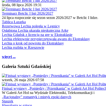
środa, 08 lipca 2026 19:31
Terminarz Betclic I ligi 2026/2027
24 lipca rozpocznie się sezon sezon 2026/2027 w Betclic I lidze.
Tablica Łazarka
Rezerwowa Lechia poległa w Legnicy
Osłabiona Lechia ukarała nieskuteczną Arkę
Lechia Gdańsk z licencją na grę w Ekstraklasie
Lechia efektownie przypieczętowała awans do Ekstraklasy
Lechia o krok od powrotu do Ekstraklasy
Lechia rozbita w Rzeszowie
więcej ...
Galeria Sztuki Gdańskiej
wtorek, 26 maja 2026 07:58
Finisaż wystawy „Pomiędzy / Przenikania” w Galerii Art Hol Politec
W Galerii Art Hol na Wydziale Elektroniki, Telekomunikacji i
„Racjonalny” romantyk i mistyk epoki danych
Staszek
Hierofonia w sztuce