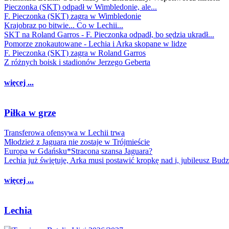
Pieczonka (SKT) odpadł w Wimbledonie, ale...
F. Pieczonka (SKT) zagra w Wimbledonie
Krajobraz po bitwie... Co w Lechii...
SKT na Roland Garros - F. Pieczonka odpadł, bo sędzia ukradł...
Pomorze znokautowane - Lechia i Arka skopane w lidze
F. Pieczonka (SKT) zagra w Roland Garros
Z różnych boisk i stadionów Jerzego Geberta
więcej ...
Piłka w grze
Transferowa ofensywa w Lechii trwa
Młodzież z Jaguara nie zostaje w Trójmieście
Europa w Gdańsku*Stracona szansa Jaguara?
Lechia już świętuje, Arka musi postawić kropkę nad i, jubileusz Bud
więcej ...
Lechia