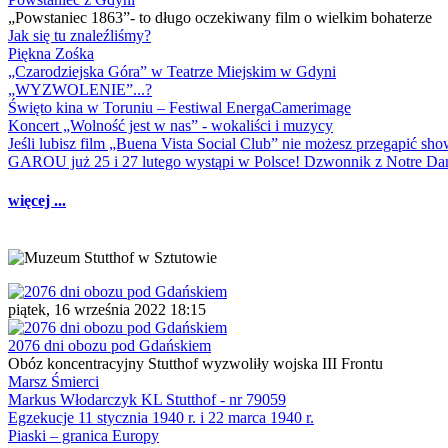
„Powstaniec 1863”- to długo oczekiwany film o wielkim bohaterze
Jak się tu znaleźliśmy?
Piękna Zośka
„Czarodziejska Góra” w Teatrze Miejskim w Gdyni
„WYZWOLENIE”...?
Święto kina w Toruniu – Festiwal EnergaCamerimage
Koncert „Wolność jest w nas” - wokaliści i muzycy
Jeśli lubisz film „Buena Vista Social Club” nie możesz przegapić s
GAROU już 25 i 27 lutego wystąpi w Polsce! Dzwonnik z Notre 
więcej ...
piątek, 16 września 2022 18:15
2076 dni obozu pod Gdańskiem
Obóz koncentracyjny Stutthof wyzwoliły wojska III Frontu
Marsz Śmierci
Markus Włodarczyk KL Stutthof - nr 79059
Egzekucje 11 stycznia 1940 r. i 22 marca 1940 r.
Piaski – granica Europy