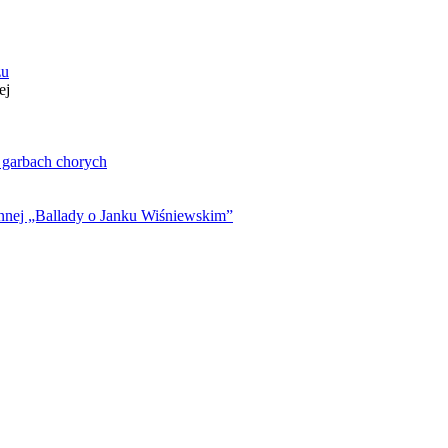
zu
ej
. garbach chorych
ynnej „Ballady o Janku Wiśniewskim”