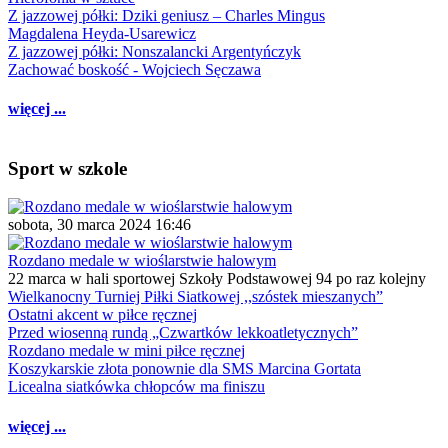
Z jazzowej półki: Dziki geniusz – Charles Mingus
Magdalena Heyda-Usarewicz
Z jazzowej półki: Nonszalancki Argentyńczyk
Zachować boskość - Wojciech Sęczawa
więcej ...
Sport w szkole
sobota, 30 marca 2024 16:46
Rozdano medale w wioślarstwie halowym
22 marca w hali sportowej Szkoły Podstawowej 94 po raz kolejny
Wielkanocny Turniej Piłki Siatkowej ,,szóstek mieszanych”
Ostatni akcent w piłce ręcznej
Przed wiosenną rundą „Czwartków lekkoatletycznych”
Rozdano medale w mini piłce ręcznej
Koszykarskie złota ponownie dla SMS Marcina Gortata
Licealna siatkówka chłopców ma finiszu
więcej ...