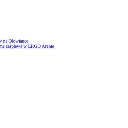
how na Ołowiance
Dame zaśpiewa w ERGO Arenie