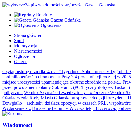
Reprinty
Gazeta Gdańska
Ogłoszenia
Strona główna
Sport
Motoryzacja
Nieruchomości
Ogłoszenia
Galerie
Czytaj historię u źródła. 45 lat "Tygodnika Solidarność"
»
Tygodnik S
"półmilionerów" na Pomorzu
»
Przy 3,4 proc. inflacji rocznej w 20
miejsce uroczystości upamiętniające okrutne zbrodnie na polsk...
Praw
przed powołaniem Jolanty Sobieran...
(PO)lityczny dobytek Tuska - (K
polityczn...
Włodek Szymański zszedł z trasy...
»
Odszedł Włodek Szy
Oświadczenie Rady Miasta Gdańska w sprawie decyzji Prezydenta U
Dowgiałło – architekt, działacz opozycji w czasach PRL, współtwórca 
Wydarzenie z...
Kruszenie betonu
»
W czwartek, 18 czerwca, pod sie
Wiadomości