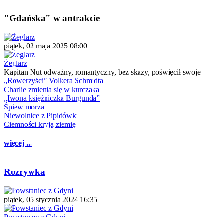
"Gdańska" w antrakcie
piątek, 02 maja 2025 08:00
Żeglarz
Kapitan Nut odważny, romantyczny, bez skazy, poświęcił swoje
„Rowerzyści” Volkera Schmidta
Charlie zmienia się w kurczaka
„Iwona księżniczka Burgunda”
Śpiew morza
Niewolnice z Pipidówki
Ciemności kryją ziemię
więcej ...
Rozrywka
piątek, 05 stycznia 2024 16:35
Powstaniec z Gdyni