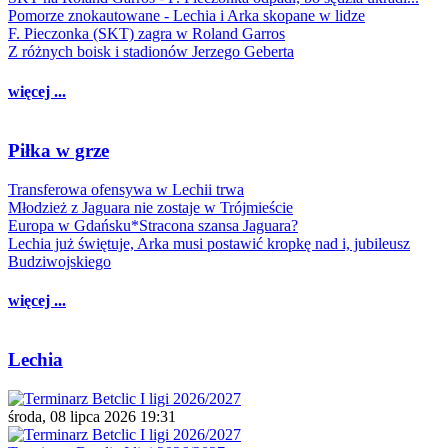
Pomorze znokautowane - Lechia i Arka skopane w lidze
F. Pieczonka (SKT) zagra w Roland Garros
Z różnych boisk i stadionów Jerzego Geberta
więcej ...
Piłka w grze
Transferowa ofensywa w Lechii trwa
Młodzież z Jaguara nie zostaje w Trójmieście
Europa w Gdańsku*Stracona szansa Jaguara?
Lechia już świętuje, Arka musi postawić kropkę nad i, jubileusz
Budziwojskiego
więcej ...
Lechia
środa, 08 lipca 2026 19:31