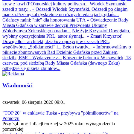
krew z krwi (PO)morskiej kultury polityczn...
Włodek Szymański
zszedł z trasy...
»
Odszedł Włodek Szymański. Odszedł po długim
marszu.Przemykał dyskretnie po różnych redakcjach, gdańs...
Gdańscy radni: "nie" dla honorowania UPA
»
Oświadczenie Rady
Miasta Gdańska w sprawie decyzji Prezydenta Ukrainy
Wołodymyra Zełenskiego o nadan...
Nie żyje Krzysztof Dowgiałło,
wybitny opozycjonista PRL, autor słynnej...
»
Zmarł Krzysztof
Dowgiałło – architekt, działacz opozycji w czasach PRL,
współtwórca „Solidarności” i...
Beton twardy...
»
Informowaliśmy o
pikiecie zbuntowanych Rad Dzielnic Gdańska przed Żakiem,
siedzibą RMG. Wydarzenie z...
Kruszenie betonu
»
W czwartek, 18
czerwca, pod siedzibą Rady Miasta Gdańska (dawnego Żaku)
odbędzie się pikieta zbuntow...
Wiadomości
czwartek, 06 sierpnia 2026 09:01
"TOP 20" w enklawie Tuska - przybywa "półmilionerów" na
Pomorzu
Przy 3,4 proc. inflacji rocznej w 2025 roku, wynagrodzenia
pomorskiej