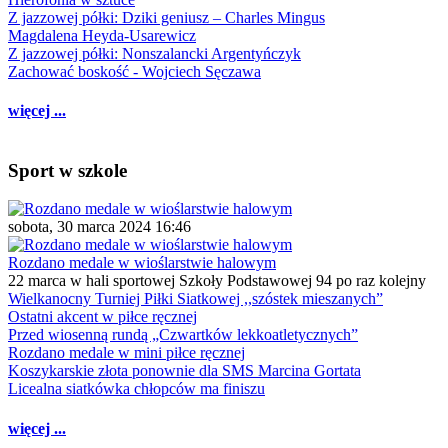
Z jazzowej półki: Dziki geniusz – Charles Mingus
Magdalena Heyda-Usarewicz
Z jazzowej półki: Nonszalancki Argentyńczyk
Zachować boskość - Wojciech Sęczawa
więcej ...
Sport w szkole
sobota, 30 marca 2024 16:46
Rozdano medale w wioślarstwie halowym
22 marca w hali sportowej Szkoły Podstawowej 94 po raz kolejny
Wielkanocny Turniej Piłki Siatkowej ,,szóstek mieszanych”
Ostatni akcent w piłce ręcznej
Przed wiosenną rundą „Czwartków lekkoatletycznych”
Rozdano medale w mini piłce ręcznej
Koszykarskie złota ponownie dla SMS Marcina Gortata
Licealna siatkówka chłopców ma finiszu
więcej ...