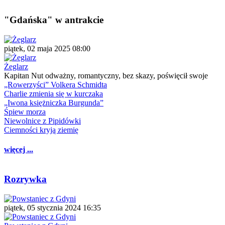
"Gdańska" w antrakcie
piątek, 02 maja 2025 08:00
Żeglarz
Kapitan Nut odważny, romantyczny, bez skazy, poświęcił swoje
„Rowerzyści” Volkera Schmidta
Charlie zmienia się w kurczaka
„Iwona księżniczka Burgunda”
Śpiew morza
Niewolnice z Pipidówki
Ciemności kryją ziemię
więcej ...
Rozrywka
piątek, 05 stycznia 2024 16:35