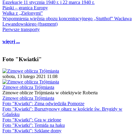
Egzekucje 11 stycznia 1940 r. i 22 marca 1940 r.
Piaski – granica Europy
Walka z „Zielonymi”
Wspomnienia więźnia obozu koncentracyjnego „Stutthof” Wacława
Lewandowskiego (fragment)
Pierwsze transporty
więcej ...
Foto "Kwiatki"
sobota, 13 lutego 2021 11:08
Zimowe oblicza Trójmiasta
Zimowe oblicze Trójmiasta w obiektywie Roberta
Zimowe oblicza Trójmiasta
Foto "Kwiatki": Zima odwiedziła Pomorze
Foto "Kwiatki": Bursztynowy ołtarz w kościele św. Brygidy w
Gdańsku
Foto "Kwiatki": Gra w zielone
Foto "Kwiatki": Temida na haku
Foto "Kwiatki": Szklane domy