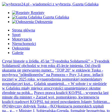
Reprinty
Gazeta Gdańska
Ogłoszenia
Strona główna
Sport
Motoryzacja
Nieruchomości
Ogłoszenia
Galerie
Czytaj historię u źródła. 45 lat "Tygodnika Solidarność"
»
Tygodnik
Solidarność obchodzi w tym roku 45-lecie istnienia. Od chwili
ukazania się pierwszego numer...
"TOP 20" w enklawie Tuska -
przybywa "półmilionerów" na Pomorzu
»
Przy 3,4 proc. inflacji
rocznej w 2025 roku, wynagrodzenia pomorskiej nomenklatury
gospodarczej kszt...
Gdańsk upamiętnił...
»
W sobotę i w niedzielę
w Gdańsku miały miejsce uroczystości upamiętniające okrutne
zbrodnie na polsk...
Prawo prawa koalicji KO/PSL - wyprawka last
minute dla minister
»
Zarząd woj. pomorskiego, kwintesencja
koalicji rządowej KO/PSL tuż przed powołaniem Jolanty Sobieran...
(PO)lityczny dobytek Tuska - (KO)lonizacja pomorskich szpitali
na... g...
»
Minister J. Sobierańska-Grenda, formalnie bezpartyjna, to