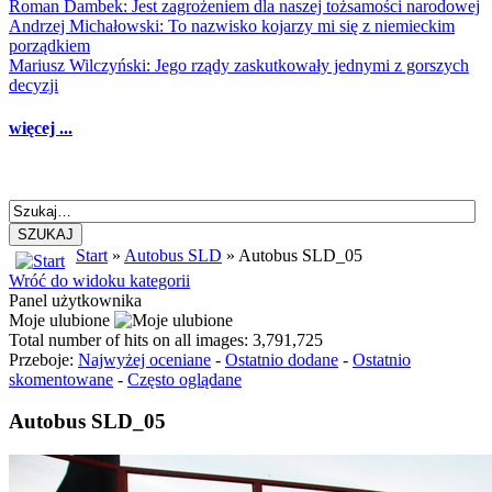
Roman Dambek: Jest zagrożeniem dla naszej tożsamości narodowej
Andrzej Michałowski: To nazwisko kojarzy mi się z niemieckim
porządkiem
Mariusz Wilczyński: Jego rządy zaskutkowały jednymi z gorszych
decyzji
więcej ...
SZUKAJ
Start
»
Autobus SLD
» Autobus SLD_05
Wróć do widoku kategorii
Panel użytkownika
Moje ulubione
Total number of hits on all images: 3,791,725
Przeboje:
Najwyżej oceniane
-
Ostatnio dodane
-
Ostatnio
skomentowane
-
Często oglądane
Autobus SLD_05