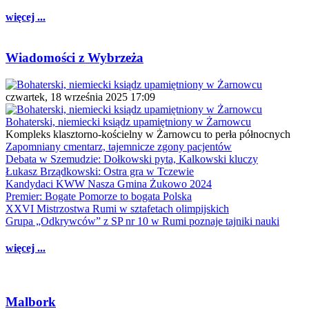
więcej ...
Wiadomości z Wybrzeża
czwartek, 18 września 2025 17:09
Bohaterski, niemiecki ksiądz upamiętniony w Żarnowcu
Kompleks klasztorno-kościelny w Żarnowcu to perła północnych
Zapomniany cmentarz, tajemnicze zgony pacjentów
Debata w Szemudzie: Dołkowski pyta, Kalkowski kluczy
Łukasz Brządkowski: Ostra gra w Tczewie
Kandydaci KWW Nasza Gmina Żukowo 2024
Premier: Bogate Pomorze to bogata Polska
XXVI Mistrzostwa Rumi w sztafetach olimpijskich
Grupa „Odkrywców” z SP nr 10 w Rumi poznaje tajniki nauki
więcej ...
Malbork