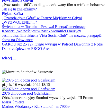
Powstaniec z Gdyni
„Powstaniec 1863”- to długo oczekiwany film o wielkim bohaterze
Jak się tu znaleźliśmy?
Piękna Zośka
„Czarodziejska Góra” w Teatrze Miejskim w Gdyni
„WYZWOLENIE”...?
Święto kina w Toruniu – Festiwal EnergaCamerimage
Koncert „Wolność jest w nas” - wokaliści i muzycy
Jeśli lubisz film „Buena Vista Social Club” nie możesz przegapić
show na Ołowiance
GAROU już 25 i 27 lutego wystąpi w Polsce! Dzwonnik z Notre
Dame zaśpiewa w ERGO Arenie
więcej ...
piątek, 16 września 2022 18:15
2076 dni obozu pod Gdańskiem
Obóz koncentracyjny Stutthof wyzwoliły wojska III Frontu
Marsz Śmierci
Markus Włodarczyk KL Stutthof - nr 79059