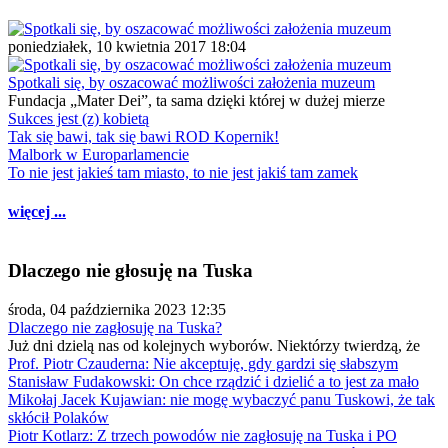
poniedziałek, 10 kwietnia 2017 18:04
Spotkali się, by oszacować możliwości założenia muzeum
Fundacja „Mater Dei”, ta sama dzięki której w dużej mierze
Sukces jest (z) kobietą
Tak się bawi, tak się bawi ROD Kopernik!
Malbork w Europarlamencie
To nie jest jakieś tam miasto, to nie jest jakiś tam zamek
więcej ...
Dlaczego nie głosuję na Tuska
środa, 04 października 2023 12:35
Dlaczego nie zagłosuję na Tuska?
Już dni dzielą nas od kolejnych wyborów. Niektórzy twierdzą, że
Prof. Piotr Czauderna: Nie akceptuję, gdy gardzi się słabszym
Stanisław Fudakowski: On chce rządzić i dzielić a to jest za mało
Mikołaj Jacek Kujawian: nie mogę wybaczyć panu Tuskowi, że tak
skłócił Polaków
Piotr Kotlarz: Z trzech powodów nie zagłosuję na Tuska i PO