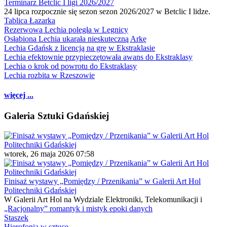
Terminarz Betclic I ligi 2026/2027
24 lipca rozpocznie się sezon sezon 2026/2027 w Betclic I lidze.
Tablica Łazarka
Rezerwowa Lechia poległa w Legnicy
Osłabiona Lechia ukarała nieskuteczną Arkę
Lechia Gdańsk z licencją na grę w Ekstraklasie
Lechia efektownie przypieczętowała awans do Ekstraklasy
Lechia o krok od powrotu do Ekstraklasy
Lechia rozbita w Rzeszowie
więcej ...
Galeria Sztuki Gdańskiej
wtorek, 26 maja 2026 07:58
Finisaż wystawy „Pomiędzy / Przenikania” w Galerii Art Hol
Politechniki Gdańskiej
W Galerii Art Hol na Wydziale Elektroniki, Telekomunikacji i
„Racjonalny” romantyk i mistyk epoki danych
Staszek
Hierofonia w sztuce