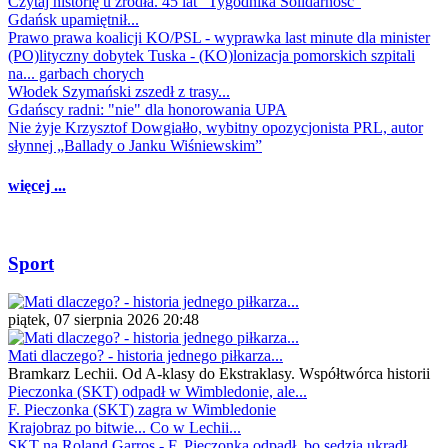
Czytaj historię u źródła. 45 lat "Tygodnika Solidarność"
Gdańsk upamiętnił...
Prawo prawa koalicji KO/PSL - wyprawka last minute dla minister
(PO)lityczny dobytek Tuska - (KO)lonizacja pomorskich szpitali
na... garbach chorych
Włodek Szymański zszedł z trasy...
Gdańscy radni: "nie" dla honorowania UPA
Nie żyje Krzysztof Dowgiałło, wybitny opozycjonista PRL, autor
słynnej „Ballady o Janku Wiśniewskim”
więcej ...
Sport
piątek, 07 sierpnia 2026 20:48
Mati dlaczego? - historia jednego piłkarza...
Bramkarz Lechii. Od A-klasy do Ekstraklasy. Współtwórca historii
Pieczonka (SKT) odpadł w Wimbledonie, ale...
F. Pieczonka (SKT) zagra w Wimbledonie
Krajobraz po bitwie... Co w Lechii...
SKT na Roland Garros - F. Pieczonka odpadł, bo sędzia ukradł...