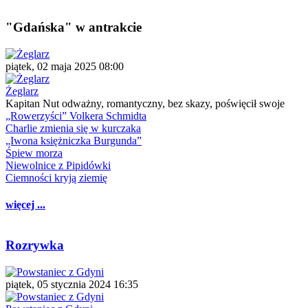
"Gdańska" w antrakcie
piątek, 02 maja 2025 08:00
Żeglarz
Kapitan Nut odważny, romantyczny, bez skazy, poświęcił swoje
„Rowerzyści” Volkera Schmidta
Charlie zmienia się w kurczaka
„Iwona księżniczka Burgunda”
Śpiew morza
Niewolnice z Pipidówki
Ciemności kryją ziemię
więcej ...
Rozrywka
piątek, 05 stycznia 2024 16:35