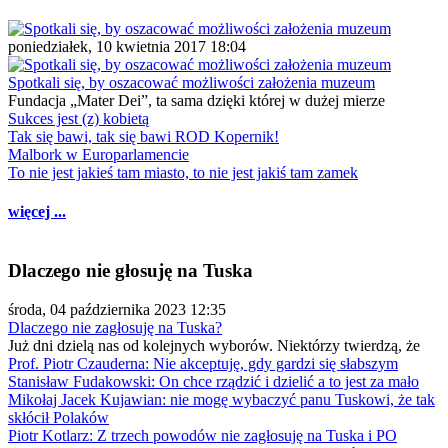
poniedziałek, 10 kwietnia 2017 18:04
Spotkali się, by oszacować możliwości założenia muzeum
Fundacja „Mater Dei”, ta sama dzięki której w dużej mierze
Sukces jest (z) kobietą
Tak się bawi, tak się bawi ROD Kopernik!
Malbork w Europarlamencie
To nie jest jakieś tam miasto, to nie jest jakiś tam zamek
więcej ...
Dlaczego nie głosuję na Tuska
środa, 04 października 2023 12:35
Dlaczego nie zagłosuję na Tuska?
Już dni dzielą nas od kolejnych wyborów. Niektórzy twierdzą, że
Prof. Piotr Czauderna: Nie akceptuję, gdy gardzi się słabszym
Stanisław Fudakowski: On chce rządzić i dzielić a to jest za mało
Mikołaj Jacek Kujawian: nie mogę wybaczyć panu Tuskowi, że tak
skłócił Polaków
Piotr Kotlarz: Z trzech powodów nie zagłosuję na Tuska i PO