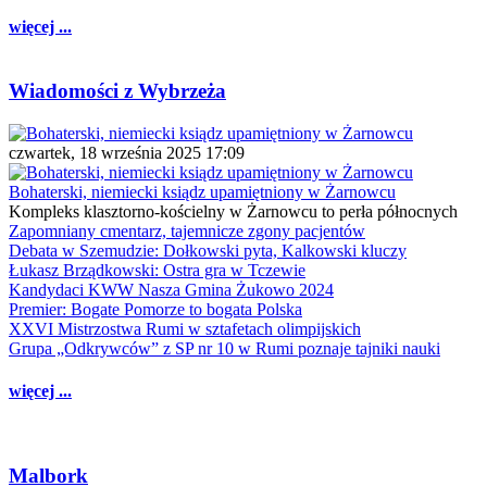
więcej ...
Wiadomości z Wybrzeża
czwartek, 18 września 2025 17:09
Bohaterski, niemiecki ksiądz upamiętniony w Żarnowcu
Kompleks klasztorno-kościelny w Żarnowcu to perła północnych
Zapomniany cmentarz, tajemnicze zgony pacjentów
Debata w Szemudzie: Dołkowski pyta, Kalkowski kluczy
Łukasz Brządkowski: Ostra gra w Tczewie
Kandydaci KWW Nasza Gmina Żukowo 2024
Premier: Bogate Pomorze to bogata Polska
XXVI Mistrzostwa Rumi w sztafetach olimpijskich
Grupa „Odkrywców” z SP nr 10 w Rumi poznaje tajniki nauki
więcej ...
Malbork