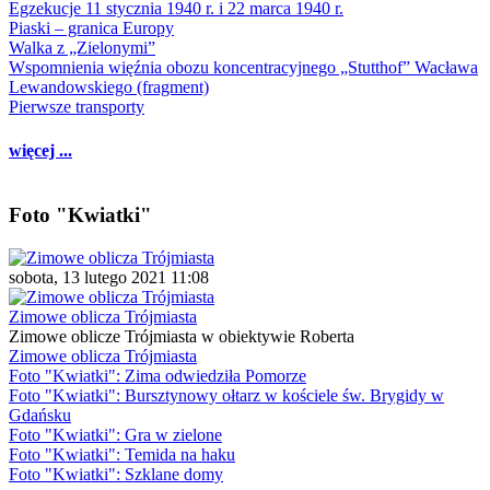
Egzekucje 11 stycznia 1940 r. i 22 marca 1940 r.
Piaski – granica Europy
Walka z „Zielonymi”
Wspomnienia więźnia obozu koncentracyjnego „Stutthof” Wacława
Lewandowskiego (fragment)
Pierwsze transporty
więcej ...
Foto "Kwiatki"
sobota, 13 lutego 2021 11:08
Zimowe oblicza Trójmiasta
Zimowe oblicze Trójmiasta w obiektywie Roberta
Zimowe oblicza Trójmiasta
Foto "Kwiatki": Zima odwiedziła Pomorze
Foto "Kwiatki": Bursztynowy ołtarz w kościele św. Brygidy w
Gdańsku
Foto "Kwiatki": Gra w zielone
Foto "Kwiatki": Temida na haku
Foto "Kwiatki": Szklane domy