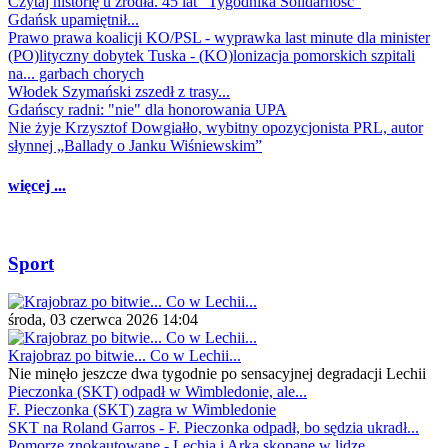
Czytaj historię u źródła. 45 lat "Tygodnika Solidarność"
Gdańsk upamiętnił...
Prawo prawa koalicji KO/PSL - wyprawka last minute dla minister
(PO)lityczny dobytek Tuska - (KO)lonizacja pomorskich szpitali
na... garbach chorych
Włodek Szymański zszedł z trasy...
Gdańscy radni: "nie" dla honorowania UPA
Nie żyje Krzysztof Dowgiałło, wybitny opozycjonista PRL, autor
słynnej „Ballady o Janku Wiśniewskim”
więcej ...
Sport
środa, 03 czerwca 2026 14:04
Krajobraz po bitwie... Co w Lechii...
Nie minęło jeszcze dwa tygodnie po sensacyjnej degradacji Lechii
Pieczonka (SKT) odpadł w Wimbledonie, ale...
F. Pieczonka (SKT) zagra w Wimbledonie
SKT na Roland Garros - F. Pieczonka odpadł, bo sędzia ukradł...
Pomorze znokautowane - Lechia i Arka skopane w lidze