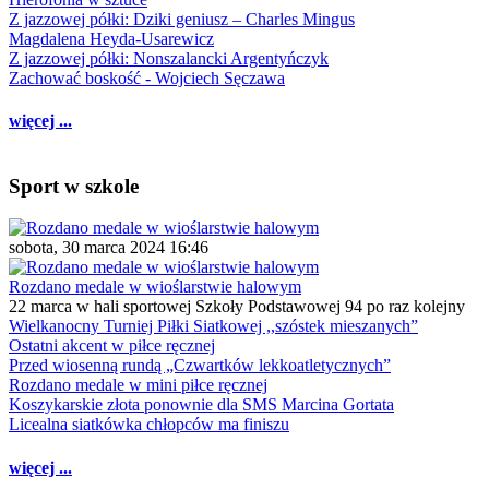
Z jazzowej półki: Dziki geniusz – Charles Mingus
Magdalena Heyda-Usarewicz
Z jazzowej półki: Nonszalancki Argentyńczyk
Zachować boskość - Wojciech Sęczawa
więcej ...
Sport w szkole
sobota, 30 marca 2024 16:46
Rozdano medale w wioślarstwie halowym
22 marca w hali sportowej Szkoły Podstawowej 94 po raz kolejny
Wielkanocny Turniej Piłki Siatkowej ,,szóstek mieszanych”
Ostatni akcent w piłce ręcznej
Przed wiosenną rundą „Czwartków lekkoatletycznych”
Rozdano medale w mini piłce ręcznej
Koszykarskie złota ponownie dla SMS Marcina Gortata
Licealna siatkówka chłopców ma finiszu
więcej ...