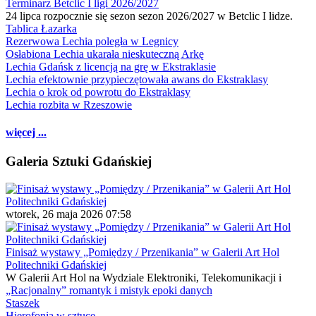
Terminarz Betclic I ligi 2026/2027
24 lipca rozpocznie się sezon sezon 2026/2027 w Betclic I lidze.
Tablica Łazarka
Rezerwowa Lechia poległa w Legnicy
Osłabiona Lechia ukarała nieskuteczną Arkę
Lechia Gdańsk z licencją na grę w Ekstraklasie
Lechia efektownie przypieczętowała awans do Ekstraklasy
Lechia o krok od powrotu do Ekstraklasy
Lechia rozbita w Rzeszowie
więcej ...
Galeria Sztuki Gdańskiej
wtorek, 26 maja 2026 07:58
Finisaż wystawy „Pomiędzy / Przenikania” w Galerii Art Hol
Politechniki Gdańskiej
W Galerii Art Hol na Wydziale Elektroniki, Telekomunikacji i
„Racjonalny” romantyk i mistyk epoki danych
Staszek
Hierofonia w sztuce