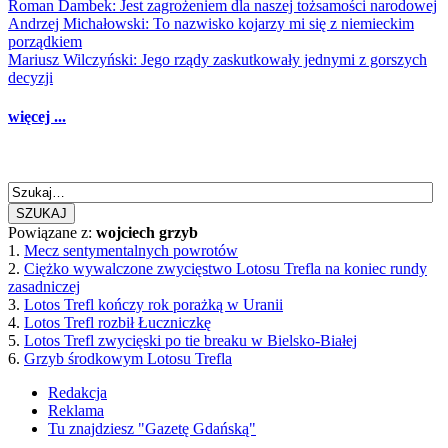
Roman Dambek: Jest zagrożeniem dla naszej tożsamości narodowej
Andrzej Michałowski: To nazwisko kojarzy mi się z niemieckim
porządkiem
Mariusz Wilczyński: Jego rządy zaskutkowały jednymi z gorszych
decyzji
więcej ...
SZUKAJ
Powiązane z:
wojciech grzyb
1.
Mecz sentymentalnych powrotów
2.
Ciężko wywalczone zwycięstwo Lotosu Trefla na koniec rundy
zasadniczej
3.
Lotos Trefl kończy rok porażką w Uranii
4.
Lotos Trefl rozbił Łuczniczkę
5.
Lotos Trefl zwycięski po tie breaku w Bielsko-Białej
6.
Grzyb środkowym Lotosu Trefla
Redakcja
Reklama
Tu znajdziesz "Gazetę Gdańską"