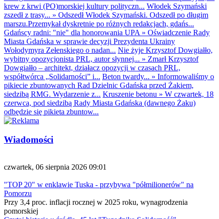
krew z krwi (PO)morskiej kultury polityczn...
Włodek Szymański
zszedł z trasy...
»
Odszedł Włodek Szymański. Odszedł po długim
marszu.Przemykał dyskretnie po różnych redakcjach, gdańs...
Gdańscy radni: "nie" dla honorowania UPA
»
Oświadczenie Rady
Miasta Gdańska w sprawie decyzji Prezydenta Ukrainy
Wołodymyra Zełenskiego o nadan...
Nie żyje Krzysztof Dowgiałło,
wybitny opozycjonista PRL, autor słynnej...
»
Zmarł Krzysztof
Dowgiałło – architekt, działacz opozycji w czasach PRL,
współtwórca „Solidarności” i...
Beton twardy...
»
Informowaliśmy o
pikiecie zbuntowanych Rad Dzielnic Gdańska przed Żakiem,
siedzibą RMG. Wydarzenie z...
Kruszenie betonu
»
W czwartek, 18
czerwca, pod siedzibą Rady Miasta Gdańska (dawnego Żaku)
odbędzie się pikieta zbuntow...
Wiadomości
czwartek, 06 sierpnia 2026 09:01
"TOP 20" w enklawie Tuska - przybywa "półmilionerów" na
Pomorzu
Przy 3,4 proc. inflacji rocznej w 2025 roku, wynagrodzenia
pomorskiej