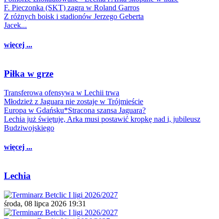
F. Pieczonka (SKT) zagra w Roland Garros
Z różnych boisk i stadionów Jerzego Geberta
Jacek...
więcej ...
Piłka w grze
Transferowa ofensywa w Lechii trwa
Młodzież z Jaguara nie zostaje w Trójmieście
Europa w Gdańsku*Stracona szansa Jaguara?
Lechia już świętuje, Arka musi postawić kropkę nad i, jubileusz
Budziwojskiego
więcej ...
Lechia
środa, 08 lipca 2026 19:31