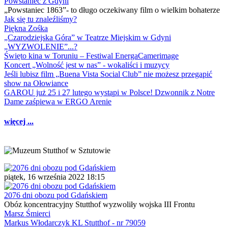
Powstaniec z Gdyni
„Powstaniec 1863”- to długo oczekiwany film o wielkim bohaterze
Jak się tu znaleźliśmy?
Piękna Zośka
„Czarodziejska Góra” w Teatrze Miejskim w Gdyni
„WYZWOLENIE”...?
Święto kina w Toruniu – Festiwal EnergaCamerimage
Koncert „Wolność jest w nas” - wokaliści i muzycy
Jeśli lubisz film „Buena Vista Social Club” nie możesz przegapić
show na Ołowiance
GAROU już 25 i 27 lutego wystąpi w Polsce! Dzwonnik z Notre
Dame zaśpiewa w ERGO Arenie
więcej ...
piątek, 16 września 2022 18:15
2076 dni obozu pod Gdańskiem
Obóz koncentracyjny Stutthof wyzwoliły wojska III Frontu
Marsz Śmierci
Markus Włodarczyk KL Stutthof - nr 79059