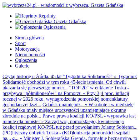
Reprinty
Gazeta Gdańska
Ogłoszenia
Strona główna
Sport
Motoryzacja
Nieruchomości
Ogłoszenia
Galerie
Czytaj historię u źródła. 45 lat "Tygodnika Solidarność"
»
Tygodnik
Solidarność obchodzi w tym roku 45-lecie istnienia. Od chwili
ukazania się pierwszego numer...
"TOP 20" w enklawie Tuska -
przybywa "półmilionerów" na Pomorzu
»
Przy 3,4 proc. inflacji
rocznej w 2025 roku, wynagrodzenia pomorskiej nomenklatury
gospodarczej kszt...
Gdańsk upamiętnił...
»
W sobotę i w niedzielę
w Gdańsku miały miejsce uroczystości upamiętniające okrutne
zbrodnie na polsk...
Prawo prawa koalicji KO/PSL - wyprawka last
minute dla minister
»
Zarząd woj. pomorskiego, kwintesencja
koalicji rządowej KO/PSL tuż przed powołaniem Jolanty Sobieran...
(PO)lityczny dobytek Tuska - (KO)lonizacja pomorskich szpitali
na... g...
»
Minister J. Sobierańska-Grenda, formalnie bezpartyjna, to