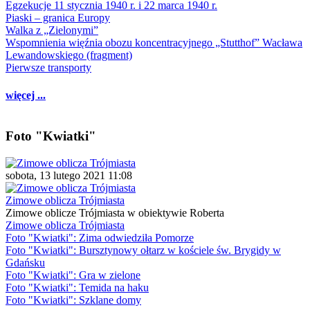
Egzekucje 11 stycznia 1940 r. i 22 marca 1940 r.
Piaski – granica Europy
Walka z „Zielonymi”
Wspomnienia więźnia obozu koncentracyjnego „Stutthof” Wacława
Lewandowskiego (fragment)
Pierwsze transporty
więcej ...
Foto "Kwiatki"
sobota, 13 lutego 2021 11:08
Zimowe oblicza Trójmiasta
Zimowe oblicze Trójmiasta w obiektywie Roberta
Zimowe oblicza Trójmiasta
Foto "Kwiatki": Zima odwiedziła Pomorze
Foto "Kwiatki": Bursztynowy ołtarz w kościele św. Brygidy w
Gdańsku
Foto "Kwiatki": Gra w zielone
Foto "Kwiatki": Temida na haku
Foto "Kwiatki": Szklane domy