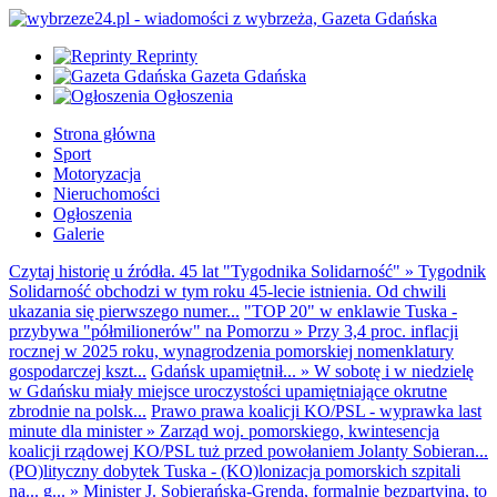
Reprinty
Gazeta Gdańska
Ogłoszenia
Strona główna
Sport
Motoryzacja
Nieruchomości
Ogłoszenia
Galerie
Czytaj historię u źródła. 45 lat "Tygodnika Solidarność"
»
Tygodnik
Solidarność obchodzi w tym roku 45-lecie istnienia. Od chwili
ukazania się pierwszego numer...
"TOP 20" w enklawie Tuska -
przybywa "półmilionerów" na Pomorzu
»
Przy 3,4 proc. inflacji
rocznej w 2025 roku, wynagrodzenia pomorskiej nomenklatury
gospodarczej kszt...
Gdańsk upamiętnił...
»
W sobotę i w niedzielę
w Gdańsku miały miejsce uroczystości upamiętniające okrutne
zbrodnie na polsk...
Prawo prawa koalicji KO/PSL - wyprawka last
minute dla minister
»
Zarząd woj. pomorskiego, kwintesencja
koalicji rządowej KO/PSL tuż przed powołaniem Jolanty Sobieran...
(PO)lityczny dobytek Tuska - (KO)lonizacja pomorskich szpitali
na... g...
»
Minister J. Sobierańska-Grenda, formalnie bezpartyjna, to