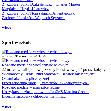
Z jazzowej półki: Dziki geniusz – Charles Mingus
Magdalena Heyda-Usarewicz
Z jazzowej półki: Nonszalancki Argentyńczyk
Zachować boskość - Wojciech Sęczawa
więcej ...
Sport w szkole
sobota, 30 marca 2024 16:46
Rozdano medale w wioślarstwie halowym
22 marca w hali sportowej Szkoły Podstawowej 94 po raz kolejny
Wielkanocny Turniej Piłki Siatkowej ,,szóstek mieszanych”
Ostatni akcent w piłce ręcznej
Przed wiosenną rundą „Czwartków lekkoatletycznych”
Rozdano medale w mini piłce ręcznej
Koszykarskie złota ponownie dla SMS Marcina Gortata
Licealna siatkówka chłopców ma finiszu
więcej ...