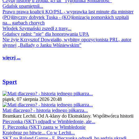
Czytaj historię u źródła. 45 lat "Tygodnika Solidarność"
Gdańsk upamiętnił...
Prawo prawa koalicji KO/PSL - wyprawka last minute dla minister
(PO)lityczny dobytek Tuska - (KO)lonizacja pomorskich szpitali
na... garbach chorych
Włodek Szymański zszedł z trasy...
Gdańscy radni: "nie" dla honorowania UPA
Nie żyje Krzysztof Dowgiałło, wybitny opozycjonista PRL, autor
słynnej „Ballady o Janku Wiśniewskim”
więcej ...
Sport
piątek, 07 sierpnia 2026 20:48
Mati dlaczego? - historia jednego piłkarza...
Bramkarz Lechii. Od A-klasy do Ekstraklasy. Współtwórca historii
Pieczonka (SKT) odpadł w Wimbledonie, ale...
F. Pieczonka (SKT) zagra w Wimbledonie
Krajobraz po bitwie... Co w Lechii...
SKT na Roland Garros - F. Pieczonka odpadł, bo sędzia ukradł...