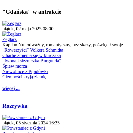
"Gdańska" w antrakcie
piątek, 02 maja 2025 08:00
Żeglarz
Kapitan Nut odważny, romantyczny, bez skazy, poświęcił swoje
„Rowerzyści” Volkera Schmidta
Charlie zmienia się w kurczaka
„Iwona księżniczka Burgunda”
Śpiew morza
Niewolnice z Pipidówki
Ciemności kryją ziemię
więcej ...
Rozrywka
piątek, 05 stycznia 2024 16:35