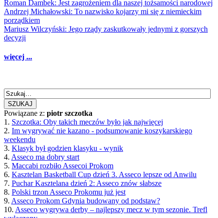
Roman Dambek: Jest zagrożeniem dla naszej tożsamości narodowej
Andrzej Michałowski: To nazwisko kojarzy mi się z niemieckim
porządkiem
Mariusz Wilczyński: Jego rządy zaskutkowały jednymi z gorszych
decyzji
więcej ...
SZUKAJ
Powiązane z:
piotr szczotka
1.
Szczotka: Oby takich meczów było jak najwięcej
2.
Im wygrywać nie kazano - podsumowanie koszykarskiego
weekendu
3.
Klasyk był godzien klasyku - wynik
4.
Asseco ma dobry start
5.
Maccabi rozbiło Assecoi Prokom
6.
Kasztelan Basketball Cup dzień 3. Asseco lepsze od Anwilu
7.
Puchar Kasztelana dzień 2: Asseco znów słabsze
8.
Polski trzon Asseco Prokomu już jest
9.
Asseco Prokom Gdynia budowany od podstaw?
10.
Asseco wygrywa derby – najlepszy mecz w tym sezonie. Trefl