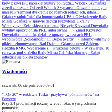
krew z krwi (PO)morskiej kultury polityczn...
Włodek Szymański
zszedł z trasy...
»
Odszedł Włodek Szymański. Odszedł po długim
marszu.Przemykał dyskretnie po różnych redakcjach, gdańs...
Gdańscy radni: "nie" dla honorowania UPA
»
Oświadczenie Rady
Miasta Gdańska w sprawie decyzji Prezydenta Ukrainy
Wołodymyra Zełenskiego o nadan...
Nie żyje Krzysztof Dowgiałło,
wybitny opozycjonista PRL, autor słynnej...
»
Zmarł Krzysztof
Dowgiałło – architekt, działacz opozycji w czasach PRL,
współtwórca „Solidarności” i...
Beton twardy...
»
Informowaliśmy o
pikiecie zbuntowanych Rad Dzielnic Gdańska przed Żakiem,
siedzibą RMG. Wydarzenie z...
Kruszenie betonu
»
W czwartek, 18
czerwca, pod siedzibą Rady Miasta Gdańska (dawnego Żaku)
odbędzie się pikieta zbuntow...
Wiadomości
czwartek, 06 sierpnia 2026 09:01
"TOP 20" w enklawie Tuska - przybywa "półmilionerów" na
Pomorzu
Przy 3,4 proc. inflacji rocznej w 2025 roku, wynagrodzenia
pomorskiej