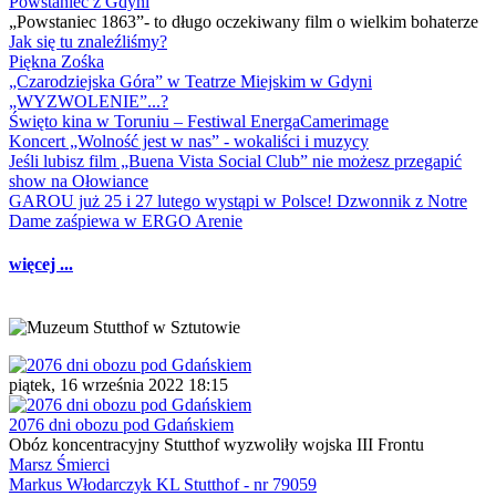
Powstaniec z Gdyni
„Powstaniec 1863”- to długo oczekiwany film o wielkim bohaterze
Jak się tu znaleźliśmy?
Piękna Zośka
„Czarodziejska Góra” w Teatrze Miejskim w Gdyni
„WYZWOLENIE”...?
Święto kina w Toruniu – Festiwal EnergaCamerimage
Koncert „Wolność jest w nas” - wokaliści i muzycy
Jeśli lubisz film „Buena Vista Social Club” nie możesz przegapić
show na Ołowiance
GAROU już 25 i 27 lutego wystąpi w Polsce! Dzwonnik z Notre
Dame zaśpiewa w ERGO Arenie
więcej ...
piątek, 16 września 2022 18:15
2076 dni obozu pod Gdańskiem
Obóz koncentracyjny Stutthof wyzwoliły wojska III Frontu
Marsz Śmierci
Markus Włodarczyk KL Stutthof - nr 79059