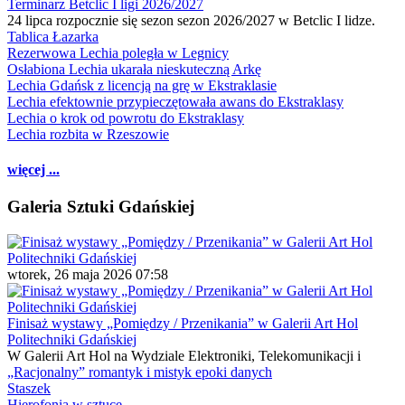
Terminarz Betclic I ligi 2026/2027
24 lipca rozpocznie się sezon sezon 2026/2027 w Betclic I lidze.
Tablica Łazarka
Rezerwowa Lechia poległa w Legnicy
Osłabiona Lechia ukarała nieskuteczną Arkę
Lechia Gdańsk z licencją na grę w Ekstraklasie
Lechia efektownie przypieczętowała awans do Ekstraklasy
Lechia o krok od powrotu do Ekstraklasy
Lechia rozbita w Rzeszowie
więcej ...
Galeria Sztuki Gdańskiej
wtorek, 26 maja 2026 07:58
Finisaż wystawy „Pomiędzy / Przenikania” w Galerii Art Hol
Politechniki Gdańskiej
W Galerii Art Hol na Wydziale Elektroniki, Telekomunikacji i
„Racjonalny” romantyk i mistyk epoki danych
Staszek
Hierofonia w sztuce