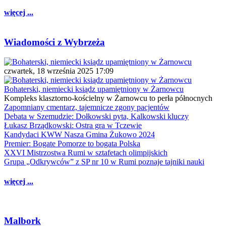
więcej ...
Wiadomości z Wybrzeża
czwartek, 18 września 2025 17:09
Bohaterski, niemiecki ksiądz upamiętniony w Żarnowcu
Kompleks klasztorno-kościelny w Żarnowcu to perła północnych
Zapomniany cmentarz, tajemnicze zgony pacjentów
Debata w Szemudzie: Dołkowski pyta, Kalkowski kluczy
Łukasz Brządkowski: Ostra gra w Tczewie
Kandydaci KWW Nasza Gmina Żukowo 2024
Premier: Bogate Pomorze to bogata Polska
XXVI Mistrzostwa Rumi w sztafetach olimpijskich
Grupa „Odkrywców” z SP nr 10 w Rumi poznaje tajniki nauki
więcej ...
Malbork