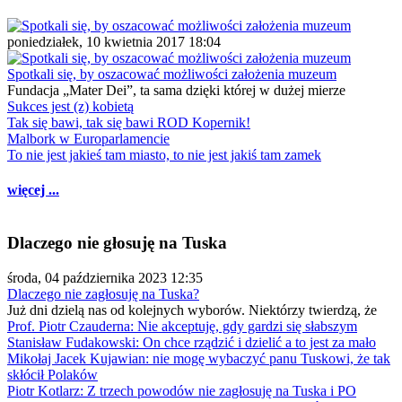
poniedziałek, 10 kwietnia 2017 18:04
Spotkali się, by oszacować możliwości założenia muzeum
Fundacja „Mater Dei”, ta sama dzięki której w dużej mierze
Sukces jest (z) kobietą
Tak się bawi, tak się bawi ROD Kopernik!
Malbork w Europarlamencie
To nie jest jakieś tam miasto, to nie jest jakiś tam zamek
więcej ...
Dlaczego nie głosuję na Tuska
środa, 04 października 2023 12:35
Dlaczego nie zagłosuję na Tuska?
Już dni dzielą nas od kolejnych wyborów. Niektórzy twierdzą, że
Prof. Piotr Czauderna: Nie akceptuję, gdy gardzi się słabszym
Stanisław Fudakowski: On chce rządzić i dzielić a to jest za mało
Mikołaj Jacek Kujawian: nie mogę wybaczyć panu Tuskowi, że tak
skłócił Polaków
Piotr Kotlarz: Z trzech powodów nie zagłosuję na Tuska i PO