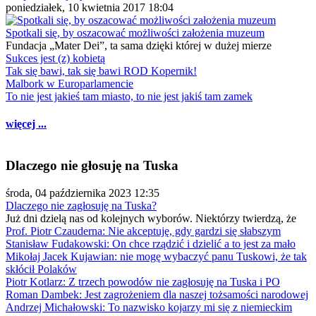
poniedziałek, 10 kwietnia 2017 18:04
Spotkali się, by oszacować możliwości założenia muzeum
Fundacja „Mater Dei”, ta sama dzięki której w dużej mierze
Sukces jest (z) kobietą
Tak się bawi, tak się bawi ROD Kopernik!
Malbork w Europarlamencie
To nie jest jakieś tam miasto, to nie jest jakiś tam zamek
więcej ...
Dlaczego nie głosuję na Tuska
środa, 04 października 2023 12:35
Dlaczego nie zagłosuję na Tuska?
Już dni dzielą nas od kolejnych wyborów. Niektórzy twierdzą, że
Prof. Piotr Czauderna: Nie akceptuję, gdy gardzi się słabszym
Stanisław Fudakowski: On chce rządzić i dzielić a to jest za mało
Mikołaj Jacek Kujawian: nie mogę wybaczyć panu Tuskowi, że tak
skłócił Polaków
Piotr Kotlarz: Z trzech powodów nie zagłosuję na Tuska i PO
Roman Dambek: Jest zagrożeniem dla naszej tożsamości narodowej
Andrzej Michałowski: To nazwisko kojarzy mi się z niemieckim