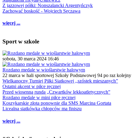
Z jazzowej półki: Nonszalancki Argentyńczyk
Zachować boskość - Wojciech Sęczawa
więcej ...
Sport w szkole
sobota, 30 marca 2024 16:46
Rozdano medale w wioślarstwie halowym
22 marca w hali sportowej Szkoły Podstawowej 94 po raz kolejny
Wielkanocny Turniej Piłki Siatkowej ,,szóstek mieszanych”
Ostatni akcent w piłce ręcznej
Przed wiosenną rundą „Czwartków lekkoatletycznych”
Rozdano medale w mini piłce ręcznej
Koszykarskie złota ponownie dla SMS Marcina Gortata
Licealna siatkówka chłopców ma finiszu
więcej ...