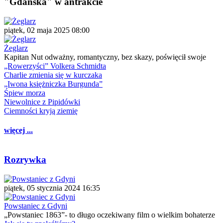
"Gdańska" w antrakcie
piątek, 02 maja 2025 08:00
Żeglarz
Kapitan Nut odważny, romantyczny, bez skazy, poświęcił swoje
„Rowerzyści” Volkera Schmidta
Charlie zmienia się w kurczaka
„Iwona księżniczka Burgunda”
Śpiew morza
Niewolnice z Pipidówki
Ciemności kryją ziemię
więcej ...
Rozrywka
piątek, 05 stycznia 2024 16:35
Powstaniec z Gdyni
„Powstaniec 1863”- to długo oczekiwany film o wielkim bohaterze