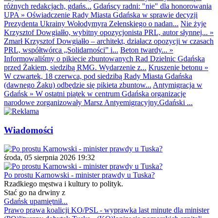
różnych redakcjach, gdańs...
Gdańscy radni: "nie" dla honorowania
UPA
»
Oświadczenie Rady Miasta Gdańska w sprawie decyzji
Prezydenta Ukrainy Wołodymyra Zełenskiego o nadan...
Nie żyje
Krzysztof Dowgiałło, wybitny opozycjonista PRL, autor słynnej...
»
Zmarł Krzysztof Dowgiałło – architekt, działacz opozycji w czasach
PRL, współtwórca „Solidarności” i...
Beton twardy...
»
Informowaliśmy o pikiecie zbuntowanych Rad Dzielnic Gdańska
przed Żakiem, siedzibą RMG. Wydarzenie z...
Kruszenie betonu
»
W czwartek, 18 czerwca, pod siedzibą Rady Miasta Gdańska
(dawnego Żaku) odbędzie się pikieta zbuntow...
Antymigracja w
Gdańsk
»
W ostatni piątek w centrum Gdańska organizacje
narodowe zorganizowały Marsz Antyemigracyjny.Gdański ...
Wiadomości
środa, 05 sierpnia 2026 19:32
Po prostu Karnowski - minister prawdy u Tuska?
Rzadkiego męstwa i kultury to polityk.
Stać go na drwiny z
Gdańsk upamiętnił...
Prawo prawa koalicji KO/PSL - wyprawka last minute dla minister