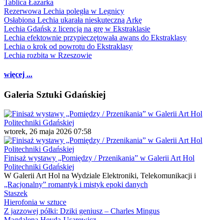
Tablica Łazarka
Rezerwowa Lechia poległa w Legnicy
Osłabiona Lechia ukarała nieskuteczną Arkę
Lechia Gdańsk z licencją na grę w Ekstraklasie
Lechia efektownie przypieczętowała awans do Ekstraklasy
Lechia o krok od powrotu do Ekstraklasy
Lechia rozbita w Rzeszowie
więcej ...
Galeria Sztuki Gdańskiej
wtorek, 26 maja 2026 07:58
Finisaż wystawy „Pomiędzy / Przenikania” w Galerii Art Hol
Politechniki Gdańskiej
W Galerii Art Hol na Wydziale Elektroniki, Telekomunikacji i
„Racjonalny” romantyk i mistyk epoki danych
Staszek
Hierofonia w sztuce
Z jazzowej półki: Dziki geniusz – Charles Mingus
Magdalena Heyda-Usarewicz