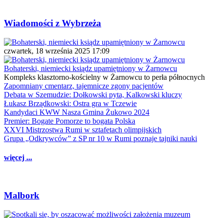
Wiadomości z Wybrzeża
czwartek, 18 września 2025 17:09
Bohaterski, niemiecki ksiądz upamiętniony w Żarnowcu
Kompleks klasztorno-kościelny w Żarnowcu to perła północnych
Zapomniany cmentarz, tajemnicze zgony pacjentów
Debata w Szemudzie: Dołkowski pyta, Kalkowski kluczy
Łukasz Brządkowski: Ostra gra w Tczewie
Kandydaci KWW Nasza Gmina Żukowo 2024
Premier: Bogate Pomorze to bogata Polska
XXVI Mistrzostwa Rumi w sztafetach olimpijskich
Grupa „Odkrywców” z SP nr 10 w Rumi poznaje tajniki nauki
więcej ...
Malbork