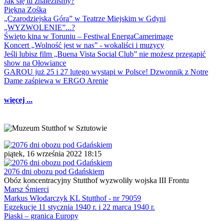
Jak się tu znaleźliśmy?
Piękna Zośka
„Czarodziejska Góra” w Teatrze Miejskim w Gdyni
„WYZWOLENIE”...?
Święto kina w Toruniu – Festiwal EnergaCamerimage
Koncert „Wolność jest w nas” - wokaliści i muzycy
Jeśli lubisz film „Buena Vista Social Club” nie możesz przegapić
show na Ołowiance
GAROU już 25 i 27 lutego wystąpi w Polsce! Dzwonnik z Notre
Dame zaśpiewa w ERGO Arenie
więcej ...
piątek, 16 września 2022 18:15
2076 dni obozu pod Gdańskiem
Obóz koncentracyjny Stutthof wyzwoliły wojska III Frontu
Marsz Śmierci
Markus Włodarczyk KL Stutthof - nr 79059
Egzekucje 11 stycznia 1940 r. i 22 marca 1940 r.
Piaski – granica Europy