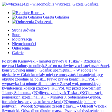
Reprinty
Gazeta Gdańska
Ogłoszenia
Strona główna
Sport
Motoryzacja
Nieruchomości
Ogłoszenia
Galerie
Po prostu Karnowski - minister prawdy u Tuska?
»
Rzadkiego
męstwa i kultury to polityk.Stać go na drwiny z własnej przełożonej,
konstytucyjnej minist...
Gdańsk upamiętnił...
»
W sobotę i w
niedzielę w Gdańsku miały miejsce uroczystości upamiętniające
okrutne zbrodnie na polsk...
Prawo prawa koalicji KO/PSL -
wyprawka last minute dla minister
»
Zarząd woj. pomorskiego,
kwintesencja koalicji rządowej KO/PSL tuż przed powołaniem
Jolanty Sobieran...
(PO)lityczny dobytek Tuska - (KO)lonizacja
pomorskich szpitali na... g...
»
Minister J. Sobierańska-Grenda,
formalnie bezpartyjna, to krew z krwi (PO)morskiej kultury
polityczn...
Włodek Szymański zszedł z trasy...
»
Odszedł Włodek
Szymański. Odszedł po długim marszu.Przemykał dyskretnie po