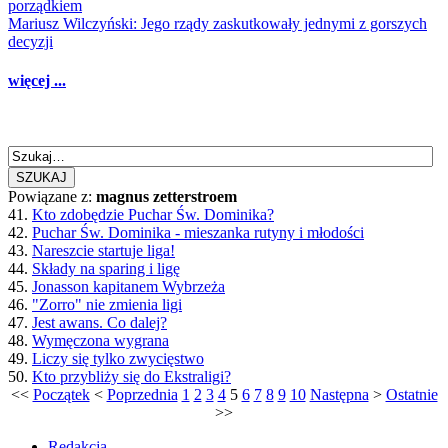
porządkiem
Mariusz Wilczyński: Jego rządy zaskutkowały jednymi z gorszych
decyzji
więcej ...
SZUKAJ
Powiązane z:
magnus zetterstroem
41.
Kto zdobędzie Puchar Św. Dominika?
42.
Puchar Św. Dominika - mieszanka rutyny i młodości
43.
Nareszcie startuje liga!
44.
Składy na sparing i ligę
45.
Jonasson kapitanem Wybrzeża
46.
"Zorro" nie zmienia ligi
47.
Jest awans. Co dalej?
48.
Wymęczona wygrana
49.
Liczy się tylko zwycięstwo
50.
Kto przybliży się do Ekstraligi?
<<
Początek
<
Poprzednia
1
2
3
4
5
6
7
8
9
10
Następna
>
Ostatnie
>>
Redakcja