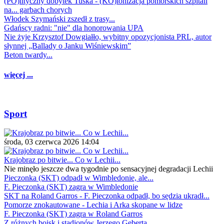
(PO)lityczny dobytek Tuska - (KO)lonizacja pomorskich szpitali
na... garbach chorych
Włodek Szymański zszedł z trasy...
Gdańscy radni: "nie" dla honorowania UPA
Nie żyje Krzysztof Dowgiałło, wybitny opozycjonista PRL, autor
słynnej „Ballady o Janku Wiśniewskim”
Beton twardy...
więcej ...
Sport
środa, 03 czerwca 2026 14:04
Krajobraz po bitwie... Co w Lechii...
Nie minęło jeszcze dwa tygodnie po sensacyjnej degradacji Lechii
Pieczonka (SKT) odpadł w Wimbledonie, ale...
F. Pieczonka (SKT) zagra w Wimbledonie
SKT na Roland Garros - F. Pieczonka odpadł, bo sędzia ukradł...
Pomorze znokautowane - Lechia i Arka skopane w lidze
F. Pieczonka (SKT) zagra w Roland Garros
Z różnych boisk i stadionów Jerzego Geberta