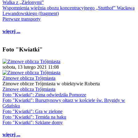
Walka z „Zielonymi”
Wspomnienia więźnia obozu koncentracyjnego „Stutthof” Wacława
Lewandowskiego (fragment)
Pierwsze transporty
więcej ...
Foto "Kwiatki"
sobota, 13 lutego 2021 11:08
Zimowe oblicza Trójmiasta
Zimowe oblicze Trójmiasta w obiektywie Roberta
Zimowe oblicza Trójmiasta
Foto "Kwiatki": Zima odwiedziła Pomorze
Foto "Kwiatki": Bursztynowy ołtarz w kościele św. Brygidy w
Gdańsku
Foto "Kwiatki": Gra w zielone
Foto "Kwiatki": Temida na haku
Foto "Kwiatki": Szklane domy
więcej ...