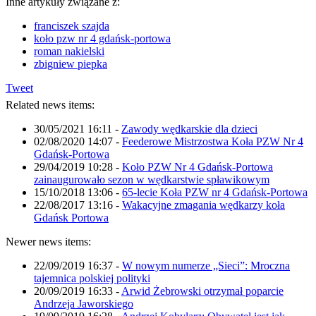
Inne artykuły związane z:
franciszek szajda
koło pzw nr 4 gdańsk-portowa
roman nakielski
zbigniew piepka
Tweet
Related news items:
30/05/2021 16:11
-
Zawody wędkarskie dla dzieci
02/08/2020 14:07
-
Feederowe Mistrzostwa Koła PZW Nr 4
Gdańsk-Portowa
29/04/2019 10:28
-
Koło PZW Nr 4 Gdańsk-Portowa
zainaugurowało sezon w wędkarstwie spławikowym
15/10/2018 13:06
-
65-lecie Koła PZW nr 4 Gdańsk-Portowa
22/08/2017 13:16
-
Wakacyjne zmagania wędkarzy koła
Gdańsk Portowa
Newer news items:
22/09/2019 16:37
-
W nowym numerze „Sieci”: Mroczna
tajemnica polskiej polityki
20/09/2019 16:33
-
Arwid Żebrowski otrzymał poparcie
Andrzeja Jaworskiego