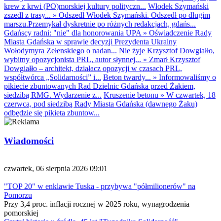
krew z krwi (PO)morskiej kultury polityczn...
Włodek Szymański
zszedł z trasy...
»
Odszedł Włodek Szymański. Odszedł po długim
marszu.Przemykał dyskretnie po różnych redakcjach, gdańs...
Gdańscy radni: "nie" dla honorowania UPA
»
Oświadczenie Rady
Miasta Gdańska w sprawie decyzji Prezydenta Ukrainy
Wołodymyra Zełenskiego o nadan...
Nie żyje Krzysztof Dowgiałło,
wybitny opozycjonista PRL, autor słynnej...
»
Zmarł Krzysztof
Dowgiałło – architekt, działacz opozycji w czasach PRL,
współtwórca „Solidarności” i...
Beton twardy...
»
Informowaliśmy o
pikiecie zbuntowanych Rad Dzielnic Gdańska przed Żakiem,
siedzibą RMG. Wydarzenie z...
Kruszenie betonu
»
W czwartek, 18
czerwca, pod siedzibą Rady Miasta Gdańska (dawnego Żaku)
odbędzie się pikieta zbuntow...
Wiadomości
czwartek, 06 sierpnia 2026 09:01
"TOP 20" w enklawie Tuska - przybywa "półmilionerów" na
Pomorzu
Przy 3,4 proc. inflacji rocznej w 2025 roku, wynagrodzenia
pomorskiej