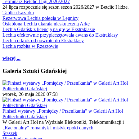
Terminarz Betclic I ligi 2026/2027
24 lipca rozpocznie się sezon sezon 2026/2027 w Betclic I lidze.
Tablica Łazarka
Rezerwowa Lechia poległa w Legnicy
Osłabiona Lechia ukarała nieskuteczną Arkę
Lechia Gdańsk z licencją na grę w Ekstraklasie
Lechia efektownie przypieczętowała awans do Ekstraklasy
Lechia o krok od powrotu do Ekstraklasy
Lechia rozbita w Rzeszowie
więcej ...
Galeria Sztuki Gdańskiej
wtorek, 26 maja 2026 07:58
Finisaż wystawy „Pomiędzy / Przenikania” w Galerii Art Hol
Politechniki Gdańskiej
W Galerii Art Hol na Wydziale Elektroniki, Telekomunikacji i
„Racjonalny” romantyk i mistyk epoki danych
Staszek
Hierofonia w sztuce