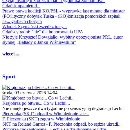
Czytaj historię u źródła. 45 lat "Tygodnika Solidarność"
Gdańsk upamiętnił...
Prawo prawa koalicji KO/PSL - wyprawka last minute dla minister
(PO)lityczny dobytek Tuska - (KO)lonizacja pomorskich szpitali
na... garbach chorych
Włodek Szymański zszedł z trasy...
Gdańscy radni: "nie" dla honorowania UPA
Nie żyje Krzysztof Dowgiałło, wybitny opozycjonista PRL, autor
słynnej „Ballady o Janku Wiśniewskim”
więcej ...
Sport
środa, 03 czerwca 2026 14:04
Krajobraz po bitwie... Co w Lechii...
Nie minęło jeszcze dwa tygodnie po sensacyjnej degradacji Lechii
Pieczonka (SKT) odpadł w Wimbledonie, ale...
F. Pieczonka (SKT) zagra w Wimbledonie
SKT na Roland Garros - F. Pieczonka odpadł, bo sędzia ukradł...
Pomorze znokautowane - Lechia i Arka skopane w lidze