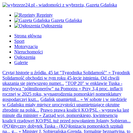
Reprinty
Gazeta Gdańska
Ogłoszenia
Strona główna
Sport
Motoryzacja
Nieruchomości
Ogłoszenia
Galerie
Czytaj historię u źródła. 45 lat "Tygodnika Solidarność"
»
Tygodnik
Solidarność obchodzi w tym roku 45-lecie istnienia. Od chwili
ukazania się pierwszego numer...
"TOP 20" w enklawie Tuska -
przybywa "półmilionerów" na Pomorzu
»
Przy 3,4 proc. inflacji
rocznej w 2025 roku, wynagrodzenia pomorskiej nomenklatury
gospodarczej kszt...
Gdańsk upamiętnił...
»
W sobotę i w niedzielę
w Gdańsku miały miejsce uroczystości upamiętniające okrutne
zbrodnie na polsk...
Prawo prawa koalicji KO/PSL - wyprawka last
minute dla minister
»
Zarząd woj. pomorskiego, kwintesencja
koalicji rządowej KO/PSL tuż przed powołaniem Jolanty Sobieran...
(PO)lityczny dobytek Tuska - (KO)lonizacja pomorskich szpitali
na... g...
»
Minister J. Sobierańska-Grenda, formalnie bezpartyjna, to