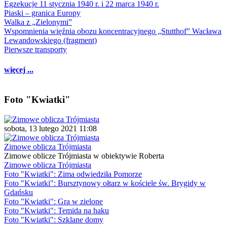
Egzekucje 11 stycznia 1940 r. i 22 marca 1940 r.
Piaski – granica Europy
Walka z „Zielonymi”
Wspomnienia więźnia obozu koncentracyjnego „Stutthof” Wacława
Lewandowskiego (fragment)
Pierwsze transporty
więcej ...
Foto "Kwiatki"
sobota, 13 lutego 2021 11:08
Zimowe oblicza Trójmiasta
Zimowe oblicze Trójmiasta w obiektywie Roberta
Zimowe oblicza Trójmiasta
Foto "Kwiatki": Zima odwiedziła Pomorze
Foto "Kwiatki": Bursztynowy ołtarz w kościele św. Brygidy w
Gdańsku
Foto "Kwiatki": Gra w zielone
Foto "Kwiatki": Temida na haku
Foto "Kwiatki": Szklane domy