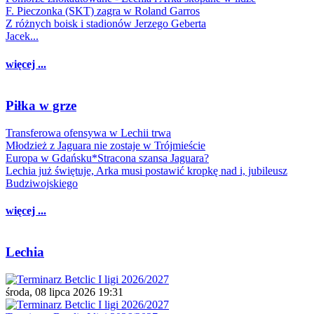
F. Pieczonka (SKT) zagra w Roland Garros
Z różnych boisk i stadionów Jerzego Geberta
Jacek...
więcej ...
Piłka w grze
Transferowa ofensywa w Lechii trwa
Młodzież z Jaguara nie zostaje w Trójmieście
Europa w Gdańsku*Stracona szansa Jaguara?
Lechia już świętuje, Arka musi postawić kropkę nad i, jubileusz
Budziwojskiego
więcej ...
Lechia
środa, 08 lipca 2026 19:31