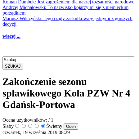
Roman Dambek: Jest zagrożeniem dla naszej tożsamości narodowej
Andrzej Michałowski: To nazwisko kojarzy mi się z niemieckim
porządkiem
Mariusz Wilczyński: Jego rządy zaskutkowały jednymi z gorszych
decyzji
więcej ...
SZUKAJ
Zakończenie sezonu
spławikowego Koła PZW Nr 4
Gdańsk-Portowa
Ocena użytkowników:
/ 1
Słaby
Świetny
czwartek, 19 września 2019 08:29