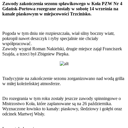
Zawody zakończenia sezonu spławikowego w Koła PZW Nr 4
Gdańsk-Portowa rozegrane zostały w sobotę 14 września na
kanale piaskowym w miejscowości Trzcinisko.
Pogoda w tym dniu nie rozpieszczała, wiał silny boczny wiatr,
pokropił nawet deszczyk i ryby specjalnie nie chciały
współpracować.
Zawody wygrał Roman Nakielski, drugie miejsce zajął Franciszek
Szajda, a trzeci był Zbigniew Piepka.
Tradycyjnie na zakończenie sezonu zorganizowano nad wodą grilla
w miłej koleżeńskiej atmosferze.
Do rozegrania w tym roku zostały jeszcze zawody spinningowe o
Mistrzostwo Koła, które zaplanowane są na 26 października.
Wyznaczone łowisko to kanały: piaskowy, śledziowy i gołębi oraz
odcinek Martwej Wisły.