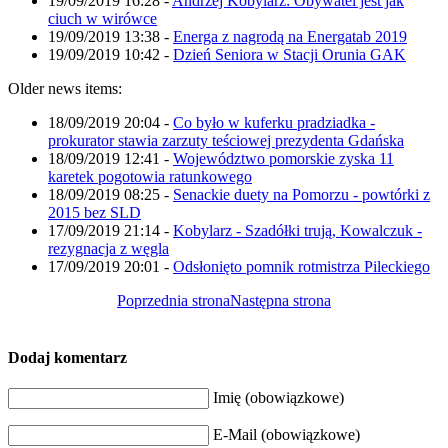
19/09/2019 16:28
-
Andrzej Kobylarz: Obywatel jest jak
ciuch w wirówce
19/09/2019 13:38
-
Energa z nagrodą na Energatab 2019
19/09/2019 10:42
-
Dzień Seniora w Stacji Orunia GAK
Older news items:
18/09/2019 20:04
-
Co było w kuferku pradziadka -
prokurator stawia zarzuty teściowej prezydenta Gdańska
18/09/2019 12:41
-
Województwo pomorskie zyska 11
karetek pogotowia ratunkowego
18/09/2019 08:25
-
Senackie duety na Pomorzu - powtórki z
2015 bez SLD
17/09/2019 21:14
-
Kobylarz - Szadółki trują, Kowalczuk -
rezygnacja z węgla
17/09/2019 20:01
-
Odsłonięto pomnik rotmistrza Pileckiego
Poprzednia strona
Następna strona
Dodaj komentarz
Imię (obowiązkowe)
E-Mail (obowiązkowe)