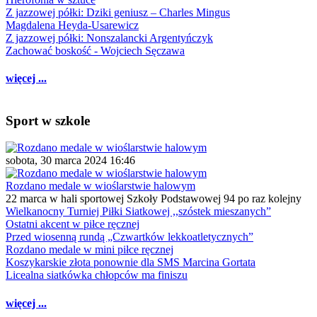
Z jazzowej półki: Dziki geniusz – Charles Mingus
Magdalena Heyda-Usarewicz
Z jazzowej półki: Nonszalancki Argentyńczyk
Zachować boskość - Wojciech Sęczawa
więcej ...
Sport w szkole
sobota, 30 marca 2024 16:46
Rozdano medale w wioślarstwie halowym
22 marca w hali sportowej Szkoły Podstawowej 94 po raz kolejny
Wielkanocny Turniej Piłki Siatkowej ,,szóstek mieszanych”
Ostatni akcent w piłce ręcznej
Przed wiosenną rundą „Czwartków lekkoatletycznych”
Rozdano medale w mini piłce ręcznej
Koszykarskie złota ponownie dla SMS Marcina Gortata
Licealna siatkówka chłopców ma finiszu
więcej ...