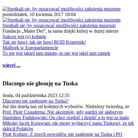
poniedziałek, 10 kwietnia 2017 18:04
Spotkali się, by oszacować możliwości założenia muzeum
Fundacja „Mater Dei”, ta sama dzięki której w dużej mierze
Sukces jest (z) kobietą
Tak się bawi, tak się bawi ROD Kopernik!
Malbork w Europarlamencie
To nie jest jakieś tam miasto, to nie jest jakiś tam zamek
więcej ...
Dlaczego nie głosuję na Tuska
środa, 04 października 2023 12:35
Dlaczego nie zagłosuję na Tuska?
Już dni dzielą nas od kolejnych wyborów. Niektórzy twierdzą, że
Prof. Piotr Czauderna: Nie akceptuję, gdy gardzi się słabszym
Stanisław Fudakowski: On chce rządzić i dzielić a to jest za mało
Mikołaj Jacek Kujawian: nie mogę wybaczyć panu Tuskowi, że tak
skłócił Polaków
Piotr Kotlarz: Z trzech powodów nie zagłosuję na Tuska i PO