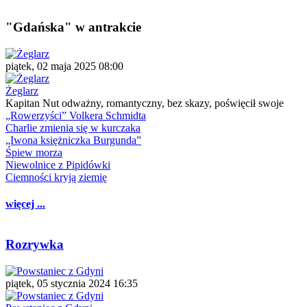
"Gdańska" w antrakcie
piątek, 02 maja 2025 08:00
Żeglarz
Kapitan Nut odważny, romantyczny, bez skazy, poświęcił swoje
„Rowerzyści” Volkera Schmidta
Charlie zmienia się w kurczaka
„Iwona księżniczka Burgunda”
Śpiew morza
Niewolnice z Pipidówki
Ciemności kryją ziemię
więcej ...
Rozrywka
piątek, 05 stycznia 2024 16:35