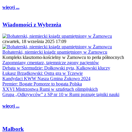
więcej ...
Wiadomości z Wybrzeża
czwartek, 18 września 2025 17:09
Bohaterski, niemiecki ksiądz upamiętniony w Żarnowcu
Kompleks klasztorno-kościelny w Żarnowcu to perła północnych
Zapomniany cmentarz, tajemnicze zgony pacjentów
Debata w Szemudzie: Dołkowski pyta, Kalkowski kluczy
Łukasz Brządkowski: Ostra gra w Tczewie
Kandydaci KWW Nasza Gmina Żukowo 2024
Premier: Bogate Pomorze to bogata Polska
XXVI Mistrzostwa Rumi w sztafetach olimpijskich
Grupa „Odkrywców” z SP nr 10 w Rumi poznaje tajniki nauki
więcej ...
Malbork