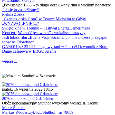
Powstaniec z Gdyni
„Powstaniec 1863”- to długo oczekiwany film o wielkim bohaterze
Jak się tu znaleźliśmy?
Piękna Zośka
„Czarodziejska Góra” w Teatrze Miejskim w Gdyni
„WYZWOLENIE”...?
Święto kina w Toruniu – Festiwal EnergaCamerimage
Koncert „Wolność jest w nas” - wokaliści i muzycy
Jeśli lubisz film „Buena Vista Social Club” nie możesz przegapić
show na Ołowiance
GAROU już 25 i 27 lutego wystąpi w Polsce! Dzwonnik z Notre
Dame zaśpiewa w ERGO Arenie
więcej ...
piątek, 16 września 2022 18:15
2076 dni obozu pod Gdańskiem
Obóz koncentracyjny Stutthof wyzwoliły wojska III Frontu
Marsz Śmierci
Markus Włodarczyk KL Stutthof - nr 79059