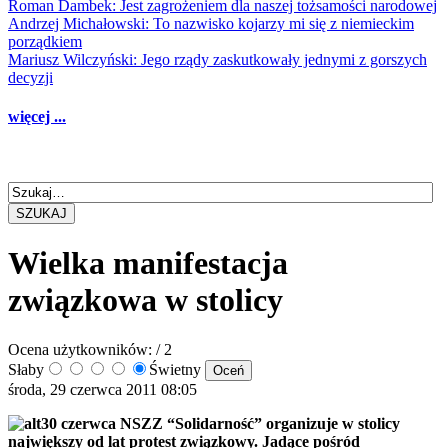
Roman Dambek: Jest zagrożeniem dla naszej tożsamości narodowej
Andrzej Michałowski: To nazwisko kojarzy mi się z niemieckim
porządkiem
Mariusz Wilczyński: Jego rządy zaskutkowały jednymi z gorszych
decyzji
więcej ...
SZUKAJ
Wielka manifestacja
związkowa w stolicy
Ocena użytkowników:
/ 2
Słaby
Świetny
środa, 29 czerwca 2011 08:05
30 czerwca NSZZ “Solidarność” organizuje w stolicy
największy od lat protest związkowy. Jadące pośród