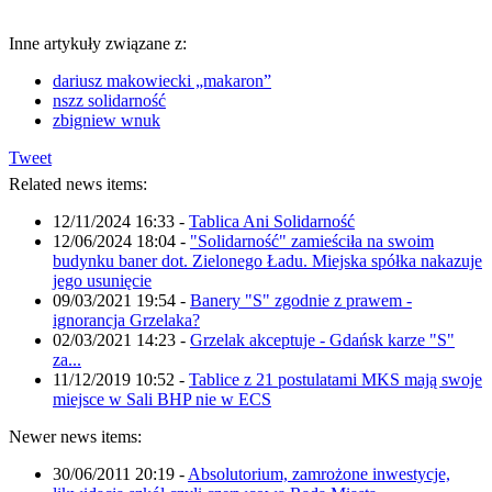
Inne artykuły związane z:
dariusz makowiecki „makaron”
nszz solidarność
zbigniew wnuk
Tweet
Related news items:
12/11/2024 16:33
-
Tablica Ani Solidarność
12/06/2024 18:04
-
"Solidarność" zamieściła na swoim
budynku baner dot. Zielonego Ładu. Miejska spółka nakazuje
jego usunięcie
09/03/2021 19:54
-
Banery "S" zgodnie z prawem -
ignorancja Grzelaka?
02/03/2021 14:23
-
Grzelak akceptuje - Gdańsk karze "S"
za...
11/12/2019 10:52
-
Tablice z 21 postulatami MKS mają swoje
miejsce w Sali BHP nie w ECS
Newer news items:
30/06/2011 20:19
-
Absolutorium, zamrożone inwestycje,