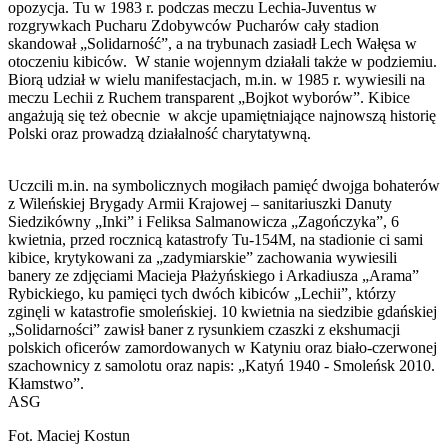
opozycja. Tu w 1983 r. podczas meczu Lechia-Juventus w
rozgrywkach Pucharu Zdobywców Pucharów cały stadion
skandował „Solidarność”, a na trybunach zasiadł Lech Wałęsa w
otoczeniu kibiców. W stanie wojennym działali także w podziemiu.
Biorą udział w wielu manifestacjach, m.in. w 1985 r. wywiesili na
meczu Lechii z Ruchem transparent „Bojkot wyborów”. Kibice
angażują się też obecnie w akcje upamiętniające najnowszą historię
Polski oraz prowadzą działalność charytatywną.
Uczcili m.in. na symbolicznych mogiłach pamięć dwojga bohaterów
z Wileńskiej Brygady Armii Krajowej – sanitariuszki Danuty
Siedzikówny „Inki” i Feliksa Salmanowicza „Zagończyka”, 6
kwietnia, przed rocznicą katastrofy Tu-154M, na stadionie ci sami
kibice, krytykowani za „zadymiarskie” zachowania wywiesili
banery ze zdjęciami Macieja Płażyńskiego i Arkadiusza „Arama”
Rybickiego, ku pamięci tych dwóch kibiców „Lechii”, którzy
zginęli w katastrofie smoleńskiej. 10 kwietnia na siedzibie gdańskiej
„Solidarności” zawisł baner z rysunkiem czaszki z ekshumacji
polskich oficerów zamordowanych w Katyniu oraz biało-czerwonej
szachownicy z samolotu oraz napis: „Katyń 1940 - Smoleńsk 2010.
Kłamstwo”.
ASG
Fot. Maciej Kostun