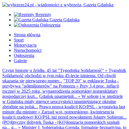
Reprinty
Gazeta Gdańska
Ogłoszenia
Strona główna
Sport
Motoryzacja
Nieruchomości
Ogłoszenia
Galerie
Czytaj historię u źródła. 45 lat "Tygodnika Solidarność"
»
Tygodnik
Solidarność obchodzi w tym roku 45-lecie istnienia. Od chwili
ukazania się pierwszego numer...
"TOP 20" w enklawie Tuska -
przybywa "półmilionerów" na Pomorzu
»
Przy 3,4 proc. inflacji
rocznej w 2025 roku, wynagrodzenia pomorskiej nomenklatury
gospodarczej kszt...
Gdańsk upamiętnił...
»
W sobotę i w niedzielę
w Gdańsku miały miejsce uroczystości upamiętniające okrutne
zbrodnie na polsk...
Prawo prawa koalicji KO/PSL - wyprawka last
minute dla minister
»
Zarząd woj. pomorskiego, kwintesencja
koalicji rządowej KO/PSL tuż przed powołaniem Jolanty Sobieran...
(PO)lityczny dobytek Tuska - (KO)lonizacja pomorskich szpitali
na... g...
»
Minister J. Sobierańska-Grenda, formalnie bezpartyjna, to