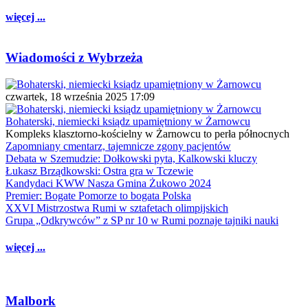
więcej ...
Wiadomości z Wybrzeża
czwartek, 18 września 2025 17:09
Bohaterski, niemiecki ksiądz upamiętniony w Żarnowcu
Kompleks klasztorno-kościelny w Żarnowcu to perła północnych
Zapomniany cmentarz, tajemnicze zgony pacjentów
Debata w Szemudzie: Dołkowski pyta, Kalkowski kluczy
Łukasz Brządkowski: Ostra gra w Tczewie
Kandydaci KWW Nasza Gmina Żukowo 2024
Premier: Bogate Pomorze to bogata Polska
XXVI Mistrzostwa Rumi w sztafetach olimpijskich
Grupa „Odkrywców” z SP nr 10 w Rumi poznaje tajniki nauki
więcej ...
Malbork