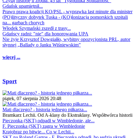
Czytaj historię u źródła. 45 lat "Tygodnika Solidarność"
Gdańsk upamiętnił...
Prawo prawa koalicji KO/PSL - wyprawka last minute dla minister
(PO)lityczny dobytek Tuska - (KO)lonizacja pomorskich szpitali
na... garbach chorych
Włodek Szymański zszedł z trasy...
Gdańscy radni: "nie" dla honorowania UPA
Nie żyje Krzysztof Dowgiałło, wybitny opozycjonista PRL, autor
słynnej „Ballady o Janku Wiśniewskim”
więcej ...
Sport
piątek, 07 sierpnia 2026 20:48
Mati dlaczego? - historia jednego piłkarza...
Bramkarz Lechii. Od A-klasy do Ekstraklasy. Współtwórca historii
Pieczonka (SKT) odpadł w Wimbledonie, ale...
F. Pieczonka (SKT) zagra w Wimbledonie
Krajobraz po bitwie... Co w Lechii...
SKT na Roland Garros - F. Pieczonka odpadł, bo sędzia ukradł...