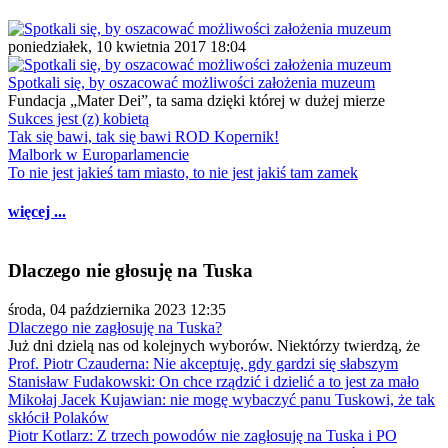
poniedziałek, 10 kwietnia 2017 18:04
Spotkali się, by oszacować możliwości założenia muzeum
Fundacja „Mater Dei”, ta sama dzięki której w dużej mierze
Sukces jest (z) kobietą
Tak się bawi, tak się bawi ROD Kopernik!
Malbork w Europarlamencie
To nie jest jakieś tam miasto, to nie jest jakiś tam zamek
więcej ...
Dlaczego nie głosuję na Tuska
środa, 04 października 2023 12:35
Dlaczego nie zagłosuję na Tuska?
Już dni dzielą nas od kolejnych wyborów. Niektórzy twierdzą, że
Prof. Piotr Czauderna: Nie akceptuję, gdy gardzi się słabszym
Stanisław Fudakowski: On chce rządzić i dzielić a to jest za mało
Mikołaj Jacek Kujawian: nie mogę wybaczyć panu Tuskowi, że tak
skłócił Polaków
Piotr Kotlarz: Z trzech powodów nie zagłosuję na Tuska i PO