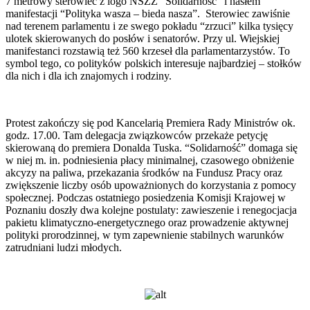
7 metrowy sterowiec z logo NSZZ “Solidarność” i hasłem
manifestacji “Polityka wasza – bieda nasza”. Sterowiec zawiśnie
nad terenem parlamentu i ze swego pokładu “zrzuci” kilka tysięcy
ulotek skierowanych do posłów i senatorów. Przy ul. Wiejskiej
manifestanci rozstawią też 560 krzeseł dla parlamentarzystów. To
symbol tego, co polityków polskich interesuje najbardziej – stołków
dla nich i dla ich znajomych i rodziny.
Protest zakończy się pod Kancelarią Premiera Rady Ministrów ok.
godz. 17.00. Tam delegacja związkowców przekaże petycję
skierowaną do premiera Donalda Tuska. “Solidarność” domaga się
w niej m. in. podniesienia płacy minimalnej, czasowego obniżenie
akcyzy na paliwa, przekazania środków na Fundusz Pracy oraz
zwiększenie liczby osób upoważnionych do korzystania z pomocy
społecznej. Podczas ostatniego posiedzenia Komisji Krajowej w
Poznaniu doszły dwa kolejne postulaty: zawieszenie i renegocjacja
pakietu klimatyczno-energetycznego oraz prowadzenie aktywnej
polityki prorodzinnej, w tym zapewnienie stabilnych warunków
zatrudniani ludzi młodych.