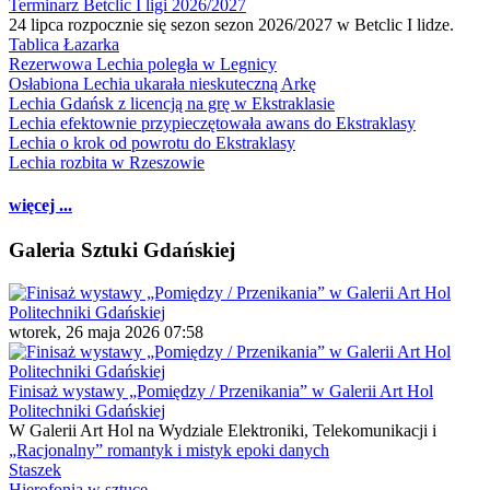
Terminarz Betclic I ligi 2026/2027
24 lipca rozpocznie się sezon sezon 2026/2027 w Betclic I lidze.
Tablica Łazarka
Rezerwowa Lechia poległa w Legnicy
Osłabiona Lechia ukarała nieskuteczną Arkę
Lechia Gdańsk z licencją na grę w Ekstraklasie
Lechia efektownie przypieczętowała awans do Ekstraklasy
Lechia o krok od powrotu do Ekstraklasy
Lechia rozbita w Rzeszowie
więcej ...
Galeria Sztuki Gdańskiej
wtorek, 26 maja 2026 07:58
Finisaż wystawy „Pomiędzy / Przenikania” w Galerii Art Hol
Politechniki Gdańskiej
W Galerii Art Hol na Wydziale Elektroniki, Telekomunikacji i
„Racjonalny” romantyk i mistyk epoki danych
Staszek
Hierofonia w sztuce