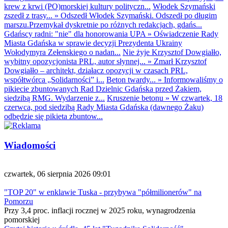
krew z krwi (PO)morskiej kultury polityczn...
Włodek Szymański
zszedł z trasy...
»
Odszedł Włodek Szymański. Odszedł po długim
marszu.Przemykał dyskretnie po różnych redakcjach, gdańs...
Gdańscy radni: "nie" dla honorowania UPA
»
Oświadczenie Rady
Miasta Gdańska w sprawie decyzji Prezydenta Ukrainy
Wołodymyra Zełenskiego o nadan...
Nie żyje Krzysztof Dowgiałło,
wybitny opozycjonista PRL, autor słynnej...
»
Zmarł Krzysztof
Dowgiałło – architekt, działacz opozycji w czasach PRL,
współtwórca „Solidarności” i...
Beton twardy...
»
Informowaliśmy o
pikiecie zbuntowanych Rad Dzielnic Gdańska przed Żakiem,
siedzibą RMG. Wydarzenie z...
Kruszenie betonu
»
W czwartek, 18
czerwca, pod siedzibą Rady Miasta Gdańska (dawnego Żaku)
odbędzie się pikieta zbuntow...
Wiadomości
czwartek, 06 sierpnia 2026 09:01
"TOP 20" w enklawie Tuska - przybywa "półmilionerów" na
Pomorzu
Przy 3,4 proc. inflacji rocznej w 2025 roku, wynagrodzenia
pomorskiej