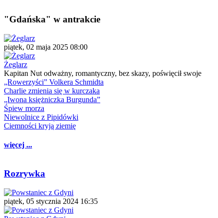
"Gdańska" w antrakcie
piątek, 02 maja 2025 08:00
Żeglarz
Kapitan Nut odważny, romantyczny, bez skazy, poświęcił swoje
„Rowerzyści” Volkera Schmidta
Charlie zmienia się w kurczaka
„Iwona księżniczka Burgunda”
Śpiew morza
Niewolnice z Pipidówki
Ciemności kryją ziemię
więcej ...
Rozrywka
piątek, 05 stycznia 2024 16:35