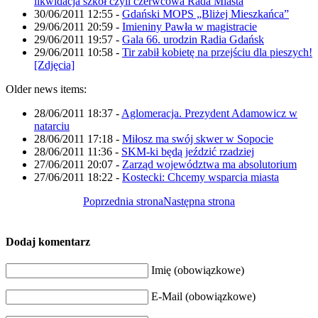
likwidacja szkół czyli czerwcowa Rada Miasta
30/06/2011 12:55
-
Gdański MOPS „Bliżej Mieszkańca”
29/06/2011 20:59
-
Imieniny Pawła w magistracie
29/06/2011 19:57
-
Gala 66. urodzin Radia Gdańsk
29/06/2011 10:58
-
Tir zabił kobietę na przejściu dla pieszych!
[Zdjęcia]
Older news items:
28/06/2011 18:37
-
Aglomeracja. Prezydent Adamowicz w
natarciu
28/06/2011 17:18
-
Miłosz ma swój skwer w Sopocie
28/06/2011 11:36
-
SKM-ki będą jeździć rzadziej
27/06/2011 20:07
-
Zarząd województwa ma absolutorium
27/06/2011 18:22
-
Kostecki: Chcemy wsparcia miasta
Poprzednia strona
Następna strona
Dodaj komentarz
Imię (obowiązkowe)
E-Mail (obowiązkowe)