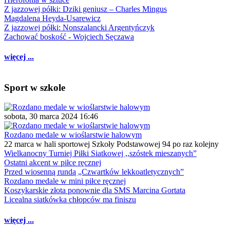
Z jazzowej półki: Dziki geniusz – Charles Mingus
Magdalena Heyda-Usarewicz
Z jazzowej półki: Nonszalancki Argentyńczyk
Zachować boskość - Wojciech Sęczawa
więcej ...
Sport w szkole
sobota, 30 marca 2024 16:46
Rozdano medale w wioślarstwie halowym
22 marca w hali sportowej Szkoły Podstawowej 94 po raz kolejny
Wielkanocny Turniej Piłki Siatkowej ,,szóstek mieszanych”
Ostatni akcent w piłce ręcznej
Przed wiosenną rundą „Czwartków lekkoatletycznych”
Rozdano medale w mini piłce ręcznej
Koszykarskie złota ponownie dla SMS Marcina Gortata
Licealna siatkówka chłopców ma finiszu
więcej ...