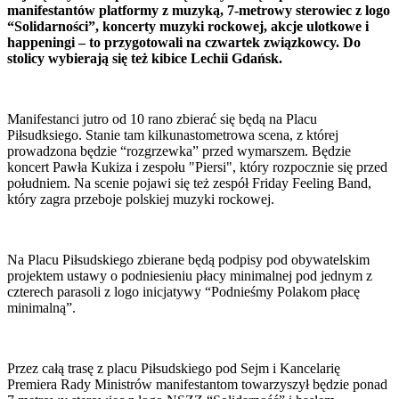
manifestantów platformy z muzyką, 7-metrowy sterowiec z logo
“Solidarności”, koncerty muzyki rockowej, akcje ulotkowe i
happeningi – to przygotowali na czwartek związkowcy. Do
stolicy wybierają się też kibice Lechii Gdańsk.
Manifestanci jutro od 10 rano zbierać się będą na Placu
Piłsudksiego. Stanie tam kilkunastometrowa scena, z której
prowadzona będzie “rozgrzewka” przed wymarszem. Będzie
koncert Pawła Kukiza i zespołu "Piersi", który rozpocznie się przed
południem. Na scenie pojawi się też zespół Friday Feeling Band,
który zagra przeboje polskiej muzyki rockowej.
Na Placu Piłsudskiego zbierane będą podpisy pod obywatelskim
projektem ustawy o podniesieniu płacy minimalnej pod jednym z
czterech parasoli z logo inicjatywy “Podnieśmy Polakom płacę
minimalną”.
Przez całą trasę z placu Piłsudskiego pod Sejm i Kancelarię
Premiera Rady Ministrów manifestantom towarzyszył będzie ponad