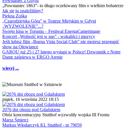
Powstaniec z Gdyni
„Powstaniec 1863”- to długo oczekiwany film o wielkim bohaterze
Jak się tu znaleźliśmy?
Piękna Zośka
„Czarodziejska Góra” w Teatrze Miejskim w Gdyni
„WYZWOLENIE”...?
Święto kina w Toruniu – Festiwal EnergaCamerimage
Koncert „Wolność jest w nas” - wokaliści i muzycy
Jeśli lubisz film „Buena Vista Social Club” nie możesz przegapić
show na Ołowiance
GAROU już 25 i 27 lutego wystąpi w Polsce! Dzwonnik z Notre
Dame zaśpiewa w ERGO Arenie
więcej ...
piątek, 16 września 2022 18:15
2076 dni obozu pod Gdańskiem
Obóz koncentracyjny Stutthof wyzwoliły wojska III Frontu
Marsz Śmierci
Markus Włodarczyk KL Stutthof - nr 79059