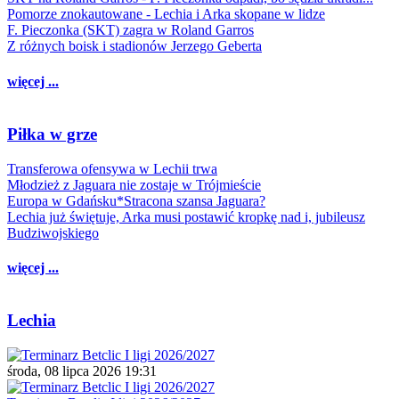
Pomorze znokautowane - Lechia i Arka skopane w lidze
F. Pieczonka (SKT) zagra w Roland Garros
Z różnych boisk i stadionów Jerzego Geberta
więcej ...
Piłka w grze
Transferowa ofensywa w Lechii trwa
Młodzież z Jaguara nie zostaje w Trójmieście
Europa w Gdańsku*Stracona szansa Jaguara?
Lechia już świętuje, Arka musi postawić kropkę nad i, jubileusz
Budziwojskiego
więcej ...
Lechia
środa, 08 lipca 2026 19:31