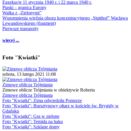
Egzekucje 11 stycznia 1940 r. i 22 marca 1940 r.
Piaski – granica Europy
Walka z „Zielonymi”
Wspomnienia więźnia obozu koncentracyjnego „Stutthof” Wacława
Lewandowskiego (fragment)
Pierwsze transporty
więcej ...
Foto "Kwiatki"
sobota, 13 lutego 2021 11:08
Zimowe oblicza Trójmiasta
Zimowe oblicze Trójmiasta w obiektywie Roberta
Zimowe oblicza Trójmiasta
Foto "Kwiatki": Zima odwiedziła Pomorze
Foto "Kwiatki": Bursztynowy ołtarz w kościele św. Brygidy w
Gdańsku
Foto "Kwiatki": Gra w zielone
Foto "Kwiatki": Temida na haku
Foto "Kwiatki": Szklane domy