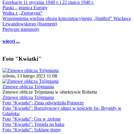
Egzekucje 11 stycznia 1940 r. i 22 marca 1940 r.
Piaski – granica Europy
Walka z „Zielonymi”
Wspomnienia więźnia obozu koncentracyjnego „Stutthof” Wacława
Lewandowskiego (fragment)
Pierwsze transporty
więcej ...
Foto "Kwiatki"
sobota, 13 lutego 2021 11:08
Zimowe oblicza Trójmiasta
Zimowe oblicze Trójmiasta w obiektywie Roberta
Zimowe oblicza Trójmiasta
Foto "Kwiatki": Zima odwiedziła Pomorze
Foto "Kwiatki": Bursztynowy ołtarz w kościele św. Brygidy w
Gdańsku
Foto "Kwiatki": Gra w zielone
Foto "Kwiatki": Temida na haku
Foto "Kwiatki": Szklane domy