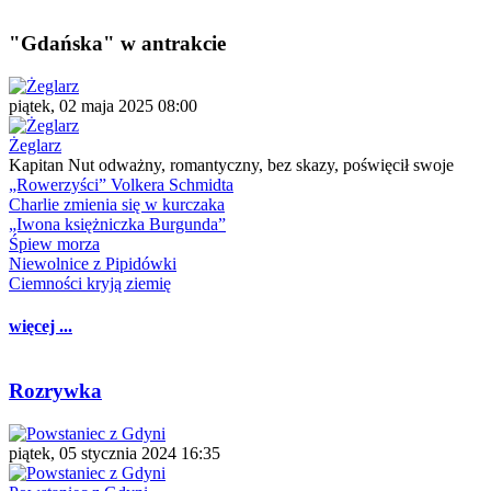
"Gdańska" w antrakcie
piątek, 02 maja 2025 08:00
Żeglarz
Kapitan Nut odważny, romantyczny, bez skazy, poświęcił swoje
„Rowerzyści” Volkera Schmidta
Charlie zmienia się w kurczaka
„Iwona księżniczka Burgunda”
Śpiew morza
Niewolnice z Pipidówki
Ciemności kryją ziemię
więcej ...
Rozrywka
piątek, 05 stycznia 2024 16:35