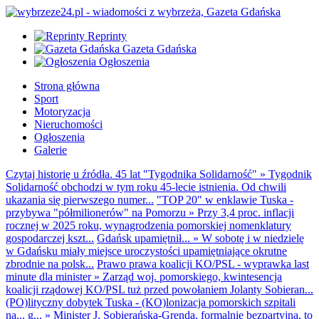
Reprinty
Gazeta Gdańska
Ogłoszenia
Strona główna
Sport
Motoryzacja
Nieruchomości
Ogłoszenia
Galerie
Czytaj historię u źródła. 45 lat "Tygodnika Solidarność"
»
Tygodnik
Solidarność obchodzi w tym roku 45-lecie istnienia. Od chwili
ukazania się pierwszego numer...
"TOP 20" w enklawie Tuska -
przybywa "półmilionerów" na Pomorzu
»
Przy 3,4 proc. inflacji
rocznej w 2025 roku, wynagrodzenia pomorskiej nomenklatury
gospodarczej kszt...
Gdańsk upamiętnił...
»
W sobotę i w niedzielę
w Gdańsku miały miejsce uroczystości upamiętniające okrutne
zbrodnie na polsk...
Prawo prawa koalicji KO/PSL - wyprawka last
minute dla minister
»
Zarząd woj. pomorskiego, kwintesencja
koalicji rządowej KO/PSL tuż przed powołaniem Jolanty Sobieran...
(PO)lityczny dobytek Tuska - (KO)lonizacja pomorskich szpitali
na... g...
»
Minister J. Sobierańska-Grenda, formalnie bezpartyjna, to