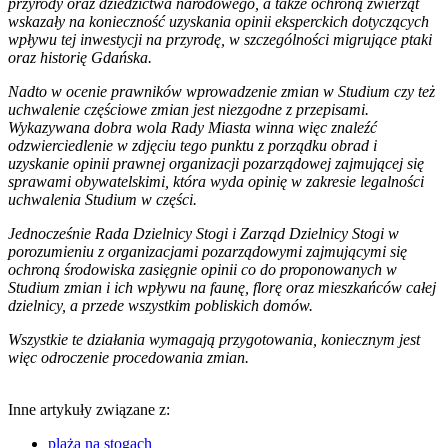
przyrody oraz dziedzictwa narodowego, a także ochroną zwierząt
wskazały na konieczność uzyskania opinii eksperckich dotyczących
wpływu tej inwestycji na przyrodę, w szczególności migrujące ptaki
oraz historię Gdańska.
Nadto w ocenie prawników wprowadzenie zmian w Studium czy też
uchwalenie częściowe zmian jest niezgodne z przepisami.
Wykazywana dobra wola Rady Miasta winna więc znaleźć
odzwierciedlenie w zdjęciu tego punktu z porządku obrad i
uzyskanie opinii prawnej organizacji pozarządowej zajmującej się
sprawami obywatelskimi, która wyda opinię w zakresie legalności
uchwalenia Studium w części.
Jednocześnie Rada Dzielnicy Stogi i Zarząd Dzielnicy Stogi w
porozumieniu z organizacjami pozarządowymi zajmującymi się
ochroną środowiska zasięgnie opinii co do proponowanych w
Studium zmian i ich wpływu na faunę, florę oraz mieszkańców całej
dzielnicy, a przede wszystkim pobliskich domów.
Wszystkie te działania wymagają przygotowania, koniecznym jest
więc odroczenie procedowania zmian.
Inne artykuły związane z:
plaża na stogach