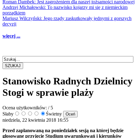
Roman Dambek: Jest zagrożeniem dla naszej tożsamości narodowej
Andrzej Michałowski: To nazwisko kojarzy mi się z niemieckim
porządkiem
Mariusz Wilczyński: Jego rządy zaskutkowały jednymi z gorszych
decyzji
więcej ...
SZUKAJ
Stanowisko Radnych Dzielnicy
Stogi w sprawie plaży
Ocena użytkowników:
/ 5
Słaby
Świetny
niedziela, 22 kwietnia 2018 16:55
Przed zaplanowaną na poniedziałek sesją na której będzie
głosowane przyjęcie Studium uwarunkowań i kierunków