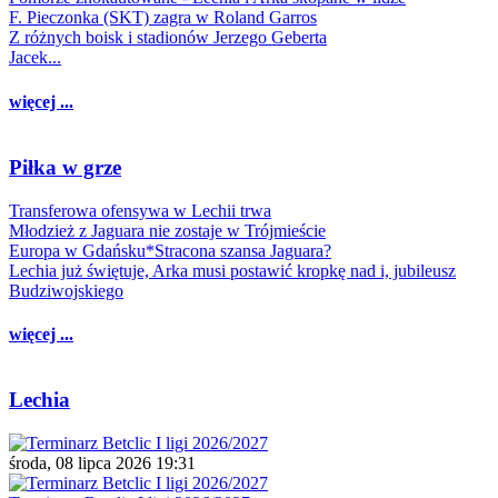
F. Pieczonka (SKT) zagra w Roland Garros
Z różnych boisk i stadionów Jerzego Geberta
Jacek...
więcej ...
Piłka w grze
Transferowa ofensywa w Lechii trwa
Młodzież z Jaguara nie zostaje w Trójmieście
Europa w Gdańsku*Stracona szansa Jaguara?
Lechia już świętuje, Arka musi postawić kropkę nad i, jubileusz
Budziwojskiego
więcej ...
Lechia
środa, 08 lipca 2026 19:31