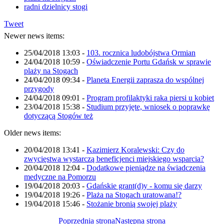
radni dzielnicy stogi
Tweet
Newer news items:
25/04/2018 13:03
-
103. rocznica ludobójstwa Ormian
24/04/2018 10:59
-
Oświadczenie Portu Gdańsk w sprawie
plaży na Stogach
24/04/2018 09:34
-
Planeta Energii zaprasza do wspólnej
przygody
24/04/2018 09:01
-
Program profilaktyki raka piersi u kobiet
23/04/2018 15:38
-
Studium przyjęte, wniosek o poprawkę
dotyczącą Stogów też
Older news items:
20/04/2018 13:41
-
Kazimierz Koralewski: Czy do
zwycięstwa wystarczą beneficjenci miejskiego wsparcia?
20/04/2018 12:04
-
Dodatkowe pieniądze na świadczenia
medyczne na Pomorzu
19/04/2018 20:03
-
Gdańskie grant(d)y - komu się darzy
19/04/2018 19:26
-
Plaża na Stogach uratowana!?
19/04/2018 15:46
-
Stożanie bronią swojej plaży
Poprzednia strona
Następna strona