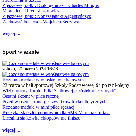
Z jazzowej półki: Dziki geniusz – Charles Mingus
Magdalena Heyda-Usarewicz
Z jazzowej półki: Nonszalancki Argentyńczyk
Zachować boskość - Wojciech Sęczawa
więcej ...
Sport w szkole
sobota, 30 marca 2024 16:46
Rozdano medale w wioślarstwie halowym
22 marca w hali sportowej Szkoły Podstawowej 94 po raz kolejny
Wielkanocny Turniej Piłki Siatkowej ,,szóstek mieszanych”
Ostatni akcent w piłce ręcznej
Przed wiosenną rundą „Czwartków lekkoatletycznych”
Rozdano medale w mini piłce ręcznej
Koszykarskie złota ponownie dla SMS Marcina Gortata
Licealna siatkówka chłopców ma finiszu
więcej ...