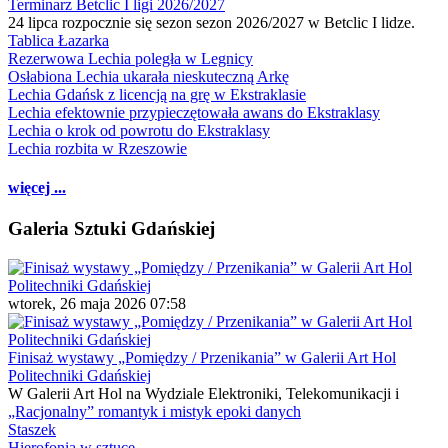
Terminarz Betclic I ligi 2026/2027
24 lipca rozpocznie się sezon sezon 2026/2027 w Betclic I lidze.
Tablica Łazarka
Rezerwowa Lechia poległa w Legnicy
Osłabiona Lechia ukarała nieskuteczną Arkę
Lechia Gdańsk z licencją na grę w Ekstraklasie
Lechia efektownie przypieczętowała awans do Ekstraklasy
Lechia o krok od powrotu do Ekstraklasy
Lechia rozbita w Rzeszowie
więcej ...
Galeria Sztuki Gdańskiej
wtorek, 26 maja 2026 07:58
Finisaż wystawy „Pomiędzy / Przenikania” w Galerii Art Hol
Politechniki Gdańskiej
W Galerii Art Hol na Wydziale Elektroniki, Telekomunikacji i
„Racjonalny” romantyk i mistyk epoki danych
Staszek
Hierofonia w sztuce