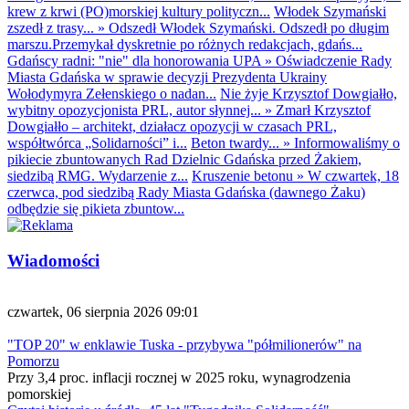
krew z krwi (PO)morskiej kultury polityczn...
Włodek Szymański
zszedł z trasy...
»
Odszedł Włodek Szymański. Odszedł po długim
marszu.Przemykał dyskretnie po różnych redakcjach, gdańs...
Gdańscy radni: "nie" dla honorowania UPA
»
Oświadczenie Rady
Miasta Gdańska w sprawie decyzji Prezydenta Ukrainy
Wołodymyra Zełenskiego o nadan...
Nie żyje Krzysztof Dowgiałło,
wybitny opozycjonista PRL, autor słynnej...
»
Zmarł Krzysztof
Dowgiałło – architekt, działacz opozycji w czasach PRL,
współtwórca „Solidarności” i...
Beton twardy...
»
Informowaliśmy o
pikiecie zbuntowanych Rad Dzielnic Gdańska przed Żakiem,
siedzibą RMG. Wydarzenie z...
Kruszenie betonu
»
W czwartek, 18
czerwca, pod siedzibą Rady Miasta Gdańska (dawnego Żaku)
odbędzie się pikieta zbuntow...
Wiadomości
czwartek, 06 sierpnia 2026 09:01
"TOP 20" w enklawie Tuska - przybywa "półmilionerów" na
Pomorzu
Przy 3,4 proc. inflacji rocznej w 2025 roku, wynagrodzenia
pomorskiej