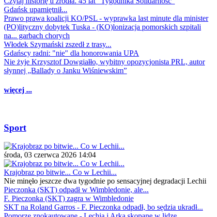
Czytaj historię u źródła. 45 lat "Tygodnika Solidarność"
Gdańsk upamiętnił...
Prawo prawa koalicji KO/PSL - wyprawka last minute dla minister
(PO)lityczny dobytek Tuska - (KO)lonizacja pomorskich szpitali
na... garbach chorych
Włodek Szymański zszedł z trasy...
Gdańscy radni: "nie" dla honorowania UPA
Nie żyje Krzysztof Dowgiałło, wybitny opozycjonista PRL, autor
słynnej „Ballady o Janku Wiśniewskim”
więcej ...
Sport
środa, 03 czerwca 2026 14:04
Krajobraz po bitwie... Co w Lechii...
Nie minęło jeszcze dwa tygodnie po sensacyjnej degradacji Lechii
Pieczonka (SKT) odpadł w Wimbledonie, ale...
F. Pieczonka (SKT) zagra w Wimbledonie
SKT na Roland Garros - F. Pieczonka odpadł, bo sędzia ukradł...
Pomorze znokautowane - Lechia i Arka skopane w lidze