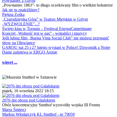
Powstaniec z Gdyni
„Powstaniec 1863”- to długo oczekiwany film o wielkim bohaterze
Jak się tu znaleźliśmy?
Piękna Zośka
„Czarodziejska Góra” w Teatrze Miejskim w Gdyni
„WYZWOLENIE”...?
Święto kina w Toruniu – Festiwal EnergaCamerimage
Koncert „Wolność jest w nas” - wokaliści i muzycy
Jeśli lubisz film „Buena Vista Social Club” nie możesz przegapić
show na Ołowiance
GAROU już 25 i 27 lutego wystąpi w Polsce! Dzwonnik z Notre
Dame zaśpiewa w ERGO Arenie
więcej ...
piątek, 16 września 2022 18:15
2076 dni obozu pod Gdańskiem
Obóz koncentracyjny Stutthof wyzwoliły wojska III Frontu
Marsz Śmierci
Markus Włodarczyk KL Stutthof - nr 79059