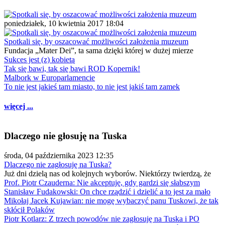
poniedziałek, 10 kwietnia 2017 18:04
Spotkali się, by oszacować możliwości założenia muzeum
Fundacja „Mater Dei”, ta sama dzięki której w dużej mierze
Sukces jest (z) kobietą
Tak się bawi, tak się bawi ROD Kopernik!
Malbork w Europarlamencie
To nie jest jakieś tam miasto, to nie jest jakiś tam zamek
więcej ...
Dlaczego nie głosuję na Tuska
środa, 04 października 2023 12:35
Dlaczego nie zagłosuję na Tuska?
Już dni dzielą nas od kolejnych wyborów. Niektórzy twierdzą, że
Prof. Piotr Czauderna: Nie akceptuję, gdy gardzi się słabszym
Stanisław Fudakowski: On chce rządzić i dzielić a to jest za mało
Mikołaj Jacek Kujawian: nie mogę wybaczyć panu Tuskowi, że tak
skłócił Polaków
Piotr Kotlarz: Z trzech powodów nie zagłosuję na Tuska i PO