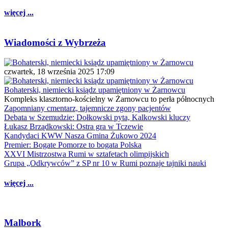
więcej ...
Wiadomości z Wybrzeża
czwartek, 18 września 2025 17:09
Bohaterski, niemiecki ksiądz upamiętniony w Żarnowcu
Kompleks klasztorno-kościelny w Żarnowcu to perła północnych
Zapomniany cmentarz, tajemnicze zgony pacjentów
Debata w Szemudzie: Dołkowski pyta, Kalkowski kluczy
Łukasz Brządkowski: Ostra gra w Tczewie
Kandydaci KWW Nasza Gmina Żukowo 2024
Premier: Bogate Pomorze to bogata Polska
XXVI Mistrzostwa Rumi w sztafetach olimpijskich
Grupa „Odkrywców” z SP nr 10 w Rumi poznaje tajniki nauki
więcej ...
Malbork