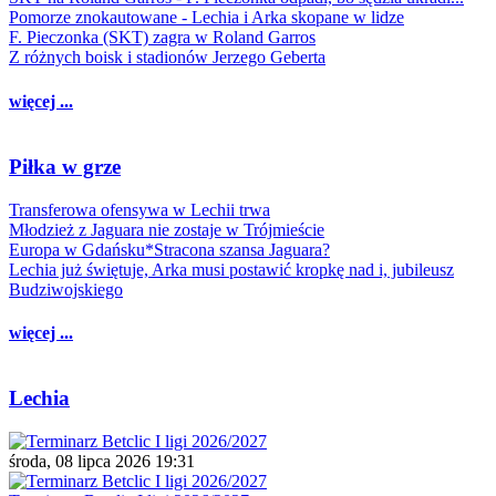
Pomorze znokautowane - Lechia i Arka skopane w lidze
F. Pieczonka (SKT) zagra w Roland Garros
Z różnych boisk i stadionów Jerzego Geberta
więcej ...
Piłka w grze
Transferowa ofensywa w Lechii trwa
Młodzież z Jaguara nie zostaje w Trójmieście
Europa w Gdańsku*Stracona szansa Jaguara?
Lechia już świętuje, Arka musi postawić kropkę nad i, jubileusz
Budziwojskiego
więcej ...
Lechia
środa, 08 lipca 2026 19:31