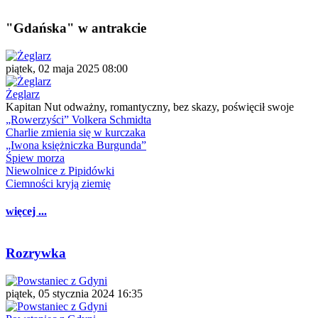
"Gdańska" w antrakcie
piątek, 02 maja 2025 08:00
Żeglarz
Kapitan Nut odważny, romantyczny, bez skazy, poświęcił swoje
„Rowerzyści” Volkera Schmidta
Charlie zmienia się w kurczaka
„Iwona księżniczka Burgunda”
Śpiew morza
Niewolnice z Pipidówki
Ciemności kryją ziemię
więcej ...
Rozrywka
piątek, 05 stycznia 2024 16:35