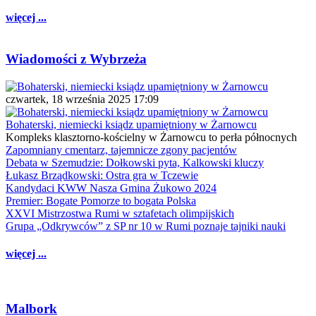
więcej ...
Wiadomości z Wybrzeża
czwartek, 18 września 2025 17:09
Bohaterski, niemiecki ksiądz upamiętniony w Żarnowcu
Kompleks klasztorno-kościelny w Żarnowcu to perła północnych
Zapomniany cmentarz, tajemnicze zgony pacjentów
Debata w Szemudzie: Dołkowski pyta, Kalkowski kluczy
Łukasz Brządkowski: Ostra gra w Tczewie
Kandydaci KWW Nasza Gmina Żukowo 2024
Premier: Bogate Pomorze to bogata Polska
XXVI Mistrzostwa Rumi w sztafetach olimpijskich
Grupa „Odkrywców” z SP nr 10 w Rumi poznaje tajniki nauki
więcej ...
Malbork