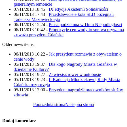
generalnym remoncie
07/11/2013 18:45
-
IX edycja Akademii Solidarności
06/11/2013 17:43
-
Przedstawiciele koła SLD pożegnali
Tadeusza Mazowieckiego
06/11/2013 15:24
-
Prasa podziemna w Dniu Niepodległości
06/11/2013 10:42
-
Propozycje cen wody to sprawa prywatna
- uważa prezydent Gdańska
Older news items:
06/11/2013 10:22
-
Jak prezydent rozmawia z obywatelem o
cenie wody
05/11/2013 19:37
-
Dla kogo Nagrody Miasta Gdańska w
dziedzinie Kultury?
05/11/2013 19:27
-
Zawiesisz rower w autobusie
05/11/2013 19:23
-
II Kadencja Młodzieżowej Rady Miasta
Gdańska rozpoczęta
05/11/2013 17:00
-
Prezydent nagrodził pracowników służby
zdrowia
Poprzednia strona
Następna strona
Dodaj komentarz