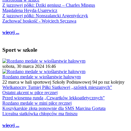
Z jazzowej półki: Dziki geniusz – Charles Mingus
Magdalena Heyda-Usarewicz
Z jazzowej półki: Nonszalancki Argentyńczyk
Zachować boskość - Wojciech Sęczawa
więcej ...
Sport w szkole
sobota, 30 marca 2024 16:46
Rozdano medale w wioślarstwie halowym
22 marca w hali sportowej Szkoły Podstawowej 94 po raz kolejny
Wielkanocny Turniej Piłki Siatkowej ,,szóstek mieszanych”
Ostatni akcent w piłce ręcznej
Przed wiosenną rundą „Czwartków lekkoatletycznych”
Rozdano medale w mini piłce ręcznej
Koszykarskie złota ponownie dla SMS Marcina Gortata
Licealna siatkówka chłopców ma finiszu
więcej ...