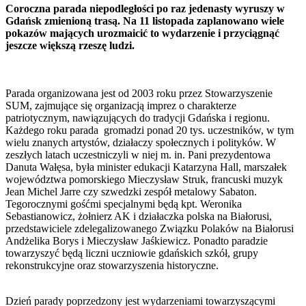
Coroczna parada niepodległości po raz jedenasty wyruszy w
Gdańsk zmienioną trasą. Na 11 listopada zaplanowano wiele
pokazów mających urozmaicić to wydarzenie i przyciągnąć
jeszcze większą rzeszę ludzi.
Parada organizowana jest od 2003 roku przez Stowarzyszenie
SUM, zajmujące się organizacją imprez o charakterze
patriotycznym, nawiązujących do tradycji Gdańska i regionu.
Każdego roku parada gromadzi ponad 20 tys. uczestników, w tym
wielu znanych artystów, działaczy społecznych i polityków. W
zeszłych latach uczestniczyli w niej m. in. Pani prezydentowa
Danuta Wałęsa, była minister edukacji Katarzyna Hall, marszałek
województwa pomorskiego Mieczysław Struk, francuski muzyk
Jean Michel Jarre czy szwedzki zespół metalowy Sabaton.
Tegorocznymi gośćmi specjalnymi będą kpt. Weronika
Sebastianowicz, żołnierz AK i działaczka polska na Białorusi,
przedstawiciele zdelegalizowanego Związku Polaków na Białorusi
Andżelika Borys i Mieczysław Jaśkiewicz. Ponadto paradzie
towarzyszyć będą liczni uczniowie gdańskich szkół, grupy
rekonstrukcyjne oraz stowarzyszenia historyczne.
Dzień parady poprzedzony jest wydarzeniami towarzyszącymi