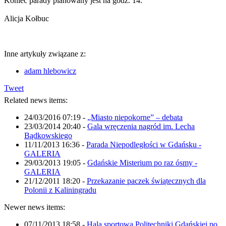
Koniec parady planowany jest na godz. 14.
Alicja Kołbuc
Inne artykuły związane z:
adam hlebowicz
Tweet
Related news items:
24/03/2016 07:19
-
„Miasto niepokorne” – debata
23/03/2014 20:40
-
Gala wręczenia nagród im. Lecha
Bądkowskiego
11/11/2013 16:36
-
Parada Niepodległości w Gdańsku -
GALERIA
29/03/2013 19:05
-
Gdańskie Misterium po raz ósmy -
GALERIA
21/12/2011 18:20
-
Przekazanie paczek świątecznych dla
Polonii z Kaliningradu
Newer news items:
07/11/2013 18:58
-
Hala sportowa Politechniki Gdańskiej po