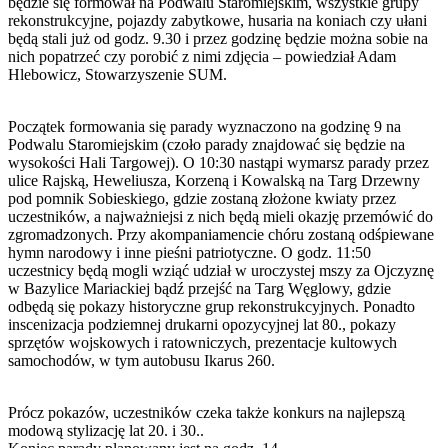
będzie się formował na Podwalu Staromiejskim, wszystkie grupy
rekonstrukcyjne, pojazdy zabytkowe, husaria na koniach czy ułani
będą stali już od godz. 9.30 i przez godzinę będzie można sobie na
nich popatrzeć czy porobić z nimi zdjęcia – powiedział Adam
Hlebowicz, Stowarzyszenie SUM.
Początek formowania się parady wyznaczono na godzinę 9 na
Podwalu Staromiejskim (czoło parady znajdować się będzie na
wysokości Hali Targowej). O 10:30 nastąpi wymarsz parady przez
ulice Rajską, Heweliusza, Korzeną i Kowalską na Targ Drzewny
pod pomnik Sobieskiego, gdzie zostaną złożone kwiaty przez
uczestników, a najważniejsi z nich będą mieli okazję przemówić do
zgromadzonych. Przy akompaniamencie chóru zostaną odśpiewane
hymn narodowy i inne pieśni patriotyczne. O godz. 11:50
uczestnicy będą mogli wziąć udział w uroczystej mszy za Ojczyznę
w Bazylice Mariackiej bądź przejść na Targ Węglowy, gdzie
odbędą się pokazy historyczne grup rekonstrukcyjnych. Ponadto
inscenizacja podziemnej drukarni opozycyjnej lat 80., pokazy
sprzętów wojskowych i ratowniczych, prezentacje kultowych
samochodów, w tym autobusu Ikarus 260.
Prócz pokazów, uczestników czeka także konkurs na najlepszą
modową stylizację lat 20. i 30..