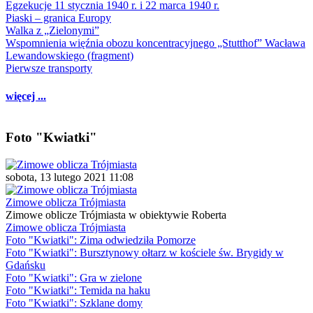
Egzekucje 11 stycznia 1940 r. i 22 marca 1940 r.
Piaski – granica Europy
Walka z „Zielonymi”
Wspomnienia więźnia obozu koncentracyjnego „Stutthof” Wacława
Lewandowskiego (fragment)
Pierwsze transporty
więcej ...
Foto "Kwiatki"
sobota, 13 lutego 2021 11:08
Zimowe oblicza Trójmiasta
Zimowe oblicze Trójmiasta w obiektywie Roberta
Zimowe oblicza Trójmiasta
Foto "Kwiatki": Zima odwiedziła Pomorze
Foto "Kwiatki": Bursztynowy ołtarz w kościele św. Brygidy w
Gdańsku
Foto "Kwiatki": Gra w zielone
Foto "Kwiatki": Temida na haku
Foto "Kwiatki": Szklane domy