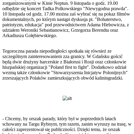
zorganizowanymi w Kinie Neptun. 9 listopada o godz. 19.00
odbędzie się koncert Tadka Polkowskiego "Niewygodna prawda".
10 listopada od godz. 17.00 można zaś wybrać się na pokaz filmów
dokumentalnych, po którym nastąpi dyskusja pt. "Bohaterstwo,
patriotyzm, edukacja" pod przewodnictwem Adama Hlebowicza, z
udziałem Weroniki Sebastianowicz, Grzegorza Berendta oraz
Arkadiusza Gołębiewskiego.
Tegoroczna parada niepodległości spotkała się również ze
szczególnym zainteresowaniem zza granicy. W Gdańsku gościć
będą dwie drużyny harcerskie z Białorusi i Rosji oraz członkowie
hiszpańskiej organizacji "Poland first to fight". Dodatkowo udział
wezmą także członkowie "Stowarzyszenia Inicjatyw Polonijnych"
zrzeszających Polaków zamieszkujących obwód kaliningradzki.
- Chcemy, by orszak parady, który był w poprzednich latach
schowany na Targu Rybnym, tym razem, zanim wyruszy na trasę, w
całości zaprezentował się publiczności. Dzięki temu, że orszak