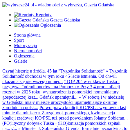
Reprinty
Gazeta Gdańska
Ogłoszenia
Strona główna
Sport
Motoryzacja
Nieruchomości
Ogłoszenia
Galerie
Czytaj historię u źródła. 45 lat "Tygodnika Solidarność"
»
Tygodnik
Solidarność obchodzi w tym roku 45-lecie istnienia. Od chwili
ukazania się pierwszego numer...
"TOP 20" w enklawie Tuska -
przybywa "półmilionerów" na Pomorzu
»
Przy 3,4 proc. inflacji
rocznej w 2025 roku, wynagrodzenia pomorskiej nomenklatury
gospodarczej kszt...
Gdańsk upamiętnił...
»
W sobotę i w niedzielę
w Gdańsku miały miejsce uroczystości upamiętniające okrutne
zbrodnie na polsk...
Prawo prawa koalicji KO/PSL - wyprawka last
minute dla minister
»
Zarząd woj. pomorskiego, kwintesencja
koalicji rządowej KO/PSL tuż przed powołaniem Jolanty Sobieran...
(PO)lityczny dobytek Tuska - (KO)lonizacja pomorskich szpitali
na... g...
»
Minister J. Sobierańska-Grenda, formalnie bezpartyjna, to