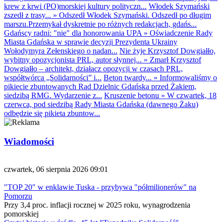
krew z krwi (PO)morskiej kultury polityczn...
Włodek Szymański
zszedł z trasy...
»
Odszedł Włodek Szymański. Odszedł po długim
marszu.Przemykał dyskretnie po różnych redakcjach, gdańs...
Gdańscy radni: "nie" dla honorowania UPA
»
Oświadczenie Rady
Miasta Gdańska w sprawie decyzji Prezydenta Ukrainy
Wołodymyra Zełenskiego o nadan...
Nie żyje Krzysztof Dowgiałło,
wybitny opozycjonista PRL, autor słynnej...
»
Zmarł Krzysztof
Dowgiałło – architekt, działacz opozycji w czasach PRL,
współtwórca „Solidarności” i...
Beton twardy...
»
Informowaliśmy o
pikiecie zbuntowanych Rad Dzielnic Gdańska przed Żakiem,
siedzibą RMG. Wydarzenie z...
Kruszenie betonu
»
W czwartek, 18
czerwca, pod siedzibą Rady Miasta Gdańska (dawnego Żaku)
odbędzie się pikieta zbuntow...
Wiadomości
czwartek, 06 sierpnia 2026 09:01
"TOP 20" w enklawie Tuska - przybywa "półmilionerów" na
Pomorzu
Przy 3,4 proc. inflacji rocznej w 2025 roku, wynagrodzenia
pomorskiej