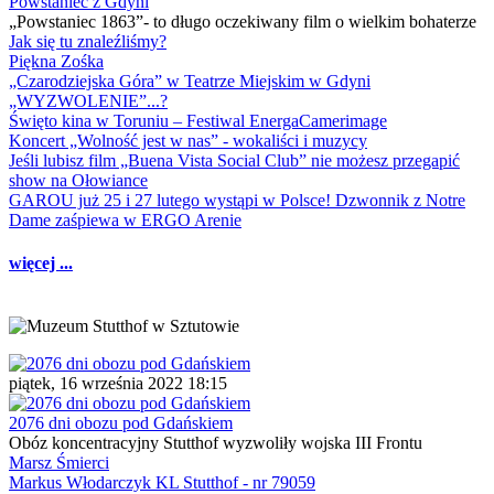
Powstaniec z Gdyni
„Powstaniec 1863”- to długo oczekiwany film o wielkim bohaterze
Jak się tu znaleźliśmy?
Piękna Zośka
„Czarodziejska Góra” w Teatrze Miejskim w Gdyni
„WYZWOLENIE”...?
Święto kina w Toruniu – Festiwal EnergaCamerimage
Koncert „Wolność jest w nas” - wokaliści i muzycy
Jeśli lubisz film „Buena Vista Social Club” nie możesz przegapić
show na Ołowiance
GAROU już 25 i 27 lutego wystąpi w Polsce! Dzwonnik z Notre
Dame zaśpiewa w ERGO Arenie
więcej ...
piątek, 16 września 2022 18:15
2076 dni obozu pod Gdańskiem
Obóz koncentracyjny Stutthof wyzwoliły wojska III Frontu
Marsz Śmierci
Markus Włodarczyk KL Stutthof - nr 79059