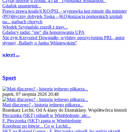
Czytaj historię u źródła. 45 lat "Tygodnika Solidarność"
Gdańsk upamiętnił...
Prawo prawa koalicji KO/PSL - wyprawka last minute dla minister
(PO)lityczny dobytek Tuska - (KO)lonizacja pomorskich szpitali
na... garbach chorych
Włodek Szymański zszedł z trasy...
Gdańscy radni: "nie" dla honorowania UPA
Nie żyje Krzysztof Dowgiałło, wybitny opozycjonista PRL, autor
słynnej „Ballady o Janku Wiśniewskim”
więcej ...
Sport
piątek, 07 sierpnia 2026 20:48
Mati dlaczego? - historia jednego piłkarza...
Bramkarz Lechii. Od A-klasy do Ekstraklasy. Współtwórca historii
Pieczonka (SKT) odpadł w Wimbledonie, ale...
F. Pieczonka (SKT) zagra w Wimbledonie
Krajobraz po bitwie... Co w Lechii...
SKT na Roland Garros - F. Pieczonka odpadł, bo sędzia ukradł...