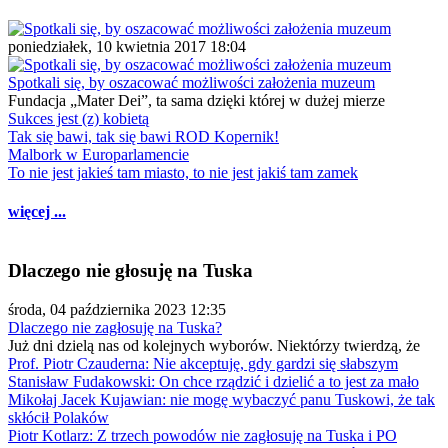
poniedziałek, 10 kwietnia 2017 18:04
Spotkali się, by oszacować możliwości założenia muzeum
Fundacja „Mater Dei”, ta sama dzięki której w dużej mierze
Sukces jest (z) kobietą
Tak się bawi, tak się bawi ROD Kopernik!
Malbork w Europarlamencie
To nie jest jakieś tam miasto, to nie jest jakiś tam zamek
więcej ...
Dlaczego nie głosuję na Tuska
środa, 04 października 2023 12:35
Dlaczego nie zagłosuję na Tuska?
Już dni dzielą nas od kolejnych wyborów. Niektórzy twierdzą, że
Prof. Piotr Czauderna: Nie akceptuję, gdy gardzi się słabszym
Stanisław Fudakowski: On chce rządzić i dzielić a to jest za mało
Mikołaj Jacek Kujawian: nie mogę wybaczyć panu Tuskowi, że tak
skłócił Polaków
Piotr Kotlarz: Z trzech powodów nie zagłosuję na Tuska i PO