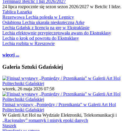
Terminarz Betclic I ligi 2026/2027
24 lipca rozpocznie się sezon sezon 2026/2027 w Betclic I lidze.
Tablica Łazarka
Rezerwowa Lechia poległa w Legnicy
Osłabiona Lechia ukarała nieskuteczną Arkę
Lechia Gdańsk z licencją na grę w Ekstraklasie
Lechia efektownie przypieczętowała awans do Ekstraklasy
Lechia o krok od powrotu do Ekstraklasy
Lechia rozbita w Rzeszowie
więcej ...
Galeria Sztuki Gdańskiej
wtorek, 26 maja 2026 07:58
Finisaż wystawy „Pomiędzy / Przenikania” w Galerii Art Hol
Politechniki Gdańskiej
W Galerii Art Hol na Wydziale Elektroniki, Telekomunikacji i
„Racjonalny” romantyk i mistyk epoki danych
Staszek
Hierofonia w sztuce