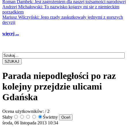
Roman Dambek: Jest zagrożeniem dla naszej tożsamości narodowej
Andrzej Michałowski: To nazwisko kojarzy mi się z niemieckim
porządkiem
Mariusz Wilczyński: Jego rządy zaskutkowały jednymi z gorszych
decyzji
więcej ...
SZUKAJ
Parada niepodległości po raz
kolejny przejdzie ulicami
Gdańska
Ocena użytkowników:
/ 2
Słaby
Świetny
środa, 06 listopada 2013 10:34