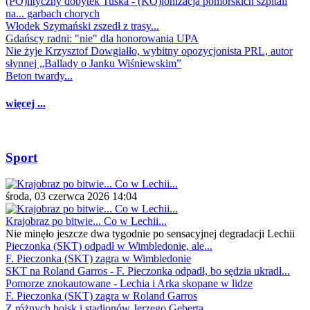
(PO)lityczny dobytek Tuska - (KO)lonizacja pomorskich szpitali
na... garbach chorych
Włodek Szymański zszedł z trasy...
Gdańscy radni: "nie" dla honorowania UPA
Nie żyje Krzysztof Dowgiałło, wybitny opozycjonista PRL, autor
słynnej „Ballady o Janku Wiśniewskim”
Beton twardy...
więcej ...
Sport
środa, 03 czerwca 2026 14:04
Krajobraz po bitwie... Co w Lechii...
Nie minęło jeszcze dwa tygodnie po sensacyjnej degradacji Lechii
Pieczonka (SKT) odpadł w Wimbledonie, ale...
F. Pieczonka (SKT) zagra w Wimbledonie
SKT na Roland Garros - F. Pieczonka odpadł, bo sędzia ukradł...
Pomorze znokautowane - Lechia i Arka skopane w lidze
F. Pieczonka (SKT) zagra w Roland Garros
Z różnych boisk i stadionów Jerzego Geberta