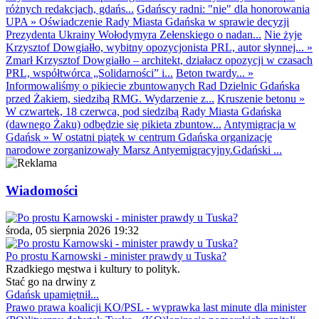
różnych redakcjach, gdańs...
Gdańscy radni: "nie" dla honorowania
UPA
»
Oświadczenie Rady Miasta Gdańska w sprawie decyzji
Prezydenta Ukrainy Wołodymyra Zełenskiego o nadan...
Nie żyje
Krzysztof Dowgiałło, wybitny opozycjonista PRL, autor słynnej...
»
Zmarł Krzysztof Dowgiałło – architekt, działacz opozycji w czasach
PRL, współtwórca „Solidarności” i...
Beton twardy...
»
Informowaliśmy o pikiecie zbuntowanych Rad Dzielnic Gdańska
przed Żakiem, siedzibą RMG. Wydarzenie z...
Kruszenie betonu
»
W czwartek, 18 czerwca, pod siedzibą Rady Miasta Gdańska
(dawnego Żaku) odbędzie się pikieta zbuntow...
Antymigracja w
Gdańsk
»
W ostatni piątek w centrum Gdańska organizacje
narodowe zorganizowały Marsz Antyemigracyjny.Gdański ...
Wiadomości
środa, 05 sierpnia 2026 19:32
Po prostu Karnowski - minister prawdy u Tuska?
Rzadkiego męstwa i kultury to polityk.
Stać go na drwiny z
Gdańsk upamiętnił...
Prawo prawa koalicji KO/PSL - wyprawka last minute dla minister