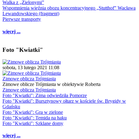
Walka z „Zielonymi”
Wspomnienia więźnia obozu koncentracyjnego „Stutthof” Wacława
Lewandowskiego (fragment)
Pierwsze transporty
więcej ...
Foto "Kwiatki"
sobota, 13 lutego 2021 11:08
Zimowe oblicza Trójmiasta
Zimowe oblicze Trójmiasta w obiektywie Roberta
Zimowe oblicza Trójmiasta
Foto "Kwiatki": Zima odwiedziła Pomorze
Foto "Kwiatki": Bursztynowy ołtarz w kościele św. Brygidy w
Gdańsku
Foto "Kwiatki": Gra w zielone
Foto "Kwiatki": Temida na haku
Foto "Kwiatki": Szklane domy
więcej ...