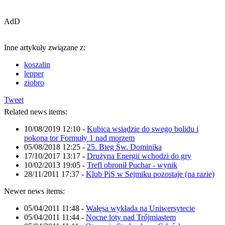
AdD
Inne artykuły związane z:
koszalin
lepper
ziobro
Tweet
Related news items:
10/08/2019 12:10
-
Kubica wsiądzie do swego bolidu i
pokona tor Formuły 1 nad morzem
05/08/2018 12:25
-
25. Bieg Św. Dominika
17/10/2017 13:17
-
Drużyna Energii wchodzi do gry
10/02/2013 19:05
-
Trefl obronił Puchar - wynik
28/11/2011 17:37
-
Klub PiS w Sejmiku pozostaje (na razie)
Newer news items:
05/04/2011 11:48
-
Wałęsa wykłada na Uniwersytecie
05/04/2011 11:44
-
Nocne loty nad Trójmiastem