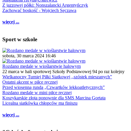
Z jazzowej półki: Nonszalancki Argentyńczyk
Zachować boskość - Wojciech Sęczawa
więcej ...
Sport w szkole
sobota, 30 marca 2024 16:46
Rozdano medale w wioślarstwie halowym
22 marca w hali sportowej Szkoły Podstawowej 94 po raz kolejny
Wielkanocny Turniej Piłki Siatkowej ,,szóstek mieszanych”
Ostatni akcent w piłce ręcznej
Przed wiosenną rundą „Czwartków lekkoatletycznych”
Rozdano medale w mini piłce ręcznej
Koszykarskie złota ponownie dla SMS Marcina Gortata
Licealna siatkówka chłopców ma finiszu
więcej ...