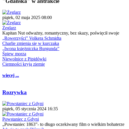
"Gdańska" w antrakcie
piątek, 02 maja 2025 08:00
Żeglarz
Kapitan Nut odważny, romantyczny, bez skazy, poświęcił swoje
„Rowerzyści” Volkera Schmidta
Charlie zmienia się w kurczaka
„Iwona księżniczka Burgunda”
Śpiew morza
Niewolnice z Pipidówki
Ciemności kryją ziemię
więcej ...
Rozrywka
piątek, 05 stycznia 2024 16:35
Powstaniec z Gdyni
„Powstaniec 1863”- to długo oczekiwany film o wielkim bohaterze