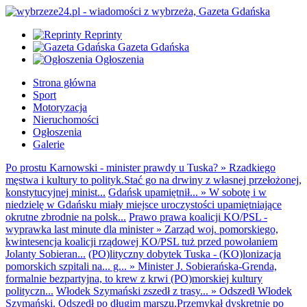
Reprinty
Gazeta Gdańska
Ogłoszenia
Strona główna
Sport
Motoryzacja
Nieruchomości
Ogłoszenia
Galerie
Po prostu Karnowski - minister prawdy u Tuska?
»
Rzadkiego
męstwa i kultury to polityk.Stać go na drwiny z własnej przełożonej,
konstytucyjnej minist...
Gdańsk upamiętnił...
»
W sobotę i w
niedzielę w Gdańsku miały miejsce uroczystości upamiętniające
okrutne zbrodnie na polsk...
Prawo prawa koalicji KO/PSL -
wyprawka last minute dla minister
»
Zarząd woj. pomorskiego,
kwintesencja koalicji rządowej KO/PSL tuż przed powołaniem
Jolanty Sobieran...
(PO)lityczny dobytek Tuska - (KO)lonizacja
pomorskich szpitali na... g...
»
Minister J. Sobierańska-Grenda,
formalnie bezpartyjna, to krew z krwi (PO)morskiej kultury
polityczn...
Włodek Szymański zszedł z trasy...
»
Odszedł Włodek
Szymański. Odszedł po długim marszu.Przemykał dyskretnie po