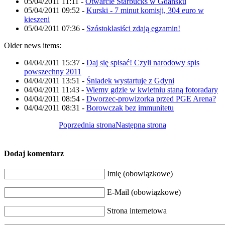
05/04/2011 11:11
-
Otwarcie Starbucks w Gdańsku
05/04/2011 09:52
-
Kurski - 7 minut komisji, 304 euro w
kieszeni
05/04/2011 07:36
-
Szóstoklasiści zdają egzamin!
Older news items:
04/04/2011 15:37
-
Daj się spisać! Czyli narodowy spis
powszechny 2011
04/04/2011 13:51
-
Śniadek wystartuje z Gdyni
04/04/2011 11:43
-
Wiemy gdzie w kwietniu staną fotoradary
04/04/2011 08:54
-
Dworzec-prowizorka przed PGE Arena?
04/04/2011 08:31
-
Borowczak bez immunitetu
Poprzednia strona
Następna strona
Dodaj komentarz
Imię (obowiązkowe)
E-Mail (obowiązkowe)
Strona internetowa