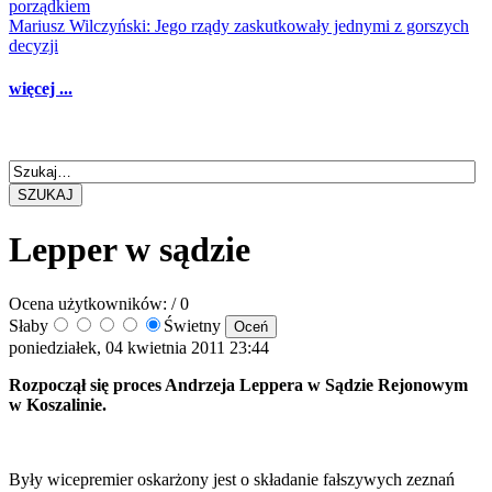
porządkiem
Mariusz Wilczyński: Jego rządy zaskutkowały jednymi z gorszych
decyzji
więcej ...
SZUKAJ
Lepper w sądzie
Ocena użytkowników:
/ 0
Słaby
Świetny
poniedziałek, 04 kwietnia 2011 23:44
Rozpoczął się proces Andrzeja Leppera w Sądzie Rejonowym
w Koszalinie.
Były wicepremier oskarżony jest o składanie fałszywych zeznań