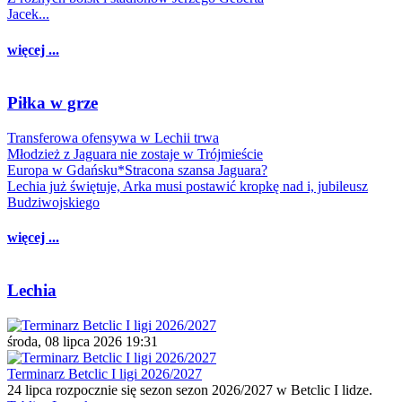
Jacek...
więcej ...
Piłka w grze
Transferowa ofensywa w Lechii trwa
Młodzież z Jaguara nie zostaje w Trójmieście
Europa w Gdańsku*Stracona szansa Jaguara?
Lechia już świętuje, Arka musi postawić kropkę nad i, jubileusz
Budziwojskiego
więcej ...
Lechia
środa, 08 lipca 2026 19:31
Terminarz Betclic I ligi 2026/2027
24 lipca rozpocznie się sezon sezon 2026/2027 w Betclic I lidze.