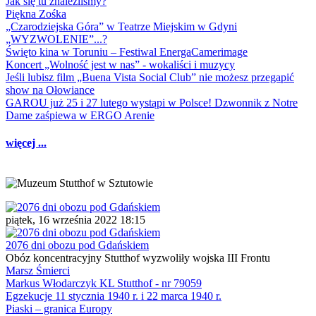
Jak się tu znaleźliśmy?
Piękna Zośka
„Czarodziejska Góra” w Teatrze Miejskim w Gdyni
„WYZWOLENIE”...?
Święto kina w Toruniu – Festiwal EnergaCamerimage
Koncert „Wolność jest w nas” - wokaliści i muzycy
Jeśli lubisz film „Buena Vista Social Club” nie możesz przegapić
show na Ołowiance
GAROU już 25 i 27 lutego wystąpi w Polsce! Dzwonnik z Notre
Dame zaśpiewa w ERGO Arenie
więcej ...
piątek, 16 września 2022 18:15
2076 dni obozu pod Gdańskiem
Obóz koncentracyjny Stutthof wyzwoliły wojska III Frontu
Marsz Śmierci
Markus Włodarczyk KL Stutthof - nr 79059
Egzekucje 11 stycznia 1940 r. i 22 marca 1940 r.
Piaski – granica Europy