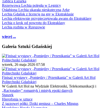
Tablica Łazarka
Rezerwowa Lechia poległa w Legnicy
Osłabiona Lechia ukarała nieskuteczną Arkę
Lechia Gdańsk z licencją na grę w Ekstraklasie
Lechia efektownie przypieczętowała awans do Ekstraklasy
Lechia o krok od powrotu do Ekstraklasy
Lechia rozbita w Rzeszowie
więcej ...
Galeria Sztuki Gdańskiej
wtorek, 26 maja 2026 07:58
Finisaż wystawy „Pomiędzy / Przenikania” w Galerii Art Hol
Politechniki Gdańskiej
W Galerii Art Hol na Wydziale Elektroniki, Telekomunikacji i
„Racjonalny” romantyk i mistyk epoki danych
Staszek
Hierofonia w sztuce
Z jazzowej półki: Dziki geniusz – Charles Mingus
Magdalena Heyda-Usarewicz