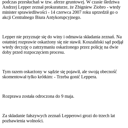
podczas przesłuchań w tzw. aferze gruntowej. W czasie śledztwa
Andrzej Lepper zeznał prokuraturze, że Zbigniew Ziobro - wtedy
minister sprawiedliwości - 14 czerwca 2007 roku uprzedził go o
akcji Centralnego Biura Antykorupcyjnego.
Lepper nie przyznaje się do winy i odmawia składania zeznań. Na
ostatniej rozprawie oskarżony się nie stawił. Koszaliński sąd podjął
wtedy decyzję o zatrzymaniu oskarżonego przez policję na dwie
doby przed rozpoczęciem procesu.
Tym razem oskarżony w sądzie się pojawił, ale swoją obecność
skomentował tylko krótkim: - Trzeba gonić Leppera.
Rozprawa została odroczona do 9 maja.
Za składanie fałszywych zeznań Lepperowi grozi do trzech lat
pozbawienia wolności.