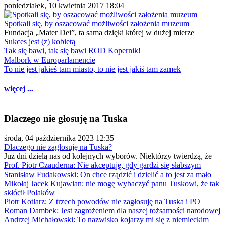
poniedziałek, 10 kwietnia 2017 18:04
Spotkali się, by oszacować możliwości założenia muzeum
Fundacja „Mater Dei”, ta sama dzięki której w dużej mierze
Sukces jest (z) kobietą
Tak się bawi, tak się bawi ROD Kopernik!
Malbork w Europarlamencie
To nie jest jakieś tam miasto, to nie jest jakiś tam zamek
więcej ...
Dlaczego nie głosuję na Tuska
środa, 04 października 2023 12:35
Dlaczego nie zagłosuję na Tuska?
Już dni dzielą nas od kolejnych wyborów. Niektórzy twierdzą, że
Prof. Piotr Czauderna: Nie akceptuję, gdy gardzi się słabszym
Stanisław Fudakowski: On chce rządzić i dzielić a to jest za mało
Mikołaj Jacek Kujawian: nie mogę wybaczyć panu Tuskowi, że tak
skłócił Polaków
Piotr Kotlarz: Z trzech powodów nie zagłosuję na Tuska i PO
Roman Dambek: Jest zagrożeniem dla naszej tożsamości narodowej
Andrzej Michałowski: To nazwisko kojarzy mi się z niemieckim