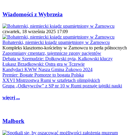
Wiadomości z Wybrzeża
czwartek, 18 września 2025 17:09
Bohaterski, niemiecki ksiądz upamiętniony w Żarnowcu
Kompleks klasztorno-kościelny w Żarnowcu to perła północnych
Zapomniany cmentarz, tajemnicze zgony pacjentów
Debata w Szemudzie: Dołkowski pyta, Kalkowski kluczy
Łukasz Brządkowski: Ostra gra w Tczewie
Kandydaci KWW Nasza Gmina Żukowo 2024
Premier: Bogate Pomorze to bogata Polska
XXVI Mistrzostwa Rumi w sztafetach olimpijskich
Grupa „Odkrywców” z SP nr 10 w Rumi poznaje tajniki nauki
więcej ...
Malbork