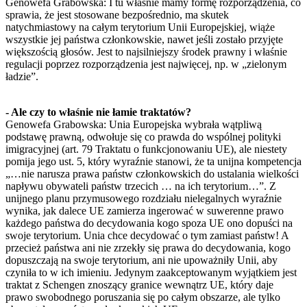
Genowefa Grabowska: I tu właśnie mamy formę rozporządzenia, co
sprawia, że jest stosowane bezpośrednio, ma skutek
natychmiastowy na całym terytorium Unii Europejskiej, wiąże
wszystkie jej państwa członkowskie, nawet jeśli zostało przyjęte
większością głosów. Jest to najsilniejszy środek prawny i właśnie
regulacji poprzez rozporządzenia jest najwięcej, np. w „zielonym
ładzie”.
- Ale czy to właśnie nie łamie traktatów?
Genowefa Grabowska: Unia Europejska wybrała wątpliwą
podstawę prawną, odwołuje się co prawda do wspólnej polityki
imigracyjnej (art. 79 Traktatu o funkcjonowaniu UE), ale niestety
pomija jego ust. 5, który wyraźnie stanowi, że ta unijna kompetencja
„…nie narusza prawa państw członkowskich do ustalania wielkości
napływu obywateli państw trzecich … na ich terytorium…”. Z
unijnego planu przymusowego rozdziału nielegalnych wyraźnie
wynika, jak dalece UE zamierza ingerować w suwerenne prawo
każdego państwa do decydowania kogo spoza UE ono dopuści na
swoje terytorium. Unia chce decydować o tym zamiast państw! A
przecież państwa ani nie zrzekły się prawa do decydowania, kogo
dopuszczają na swoje terytorium, ani nie upoważniły Unii, aby
czyniła to w ich imieniu. Jedynym zaakceptowanym wyjątkiem jest
traktat z Schengen znoszący granice wewnątrz UE, który daje
prawo swobodnego poruszania się po całym obszarze, ale tylko