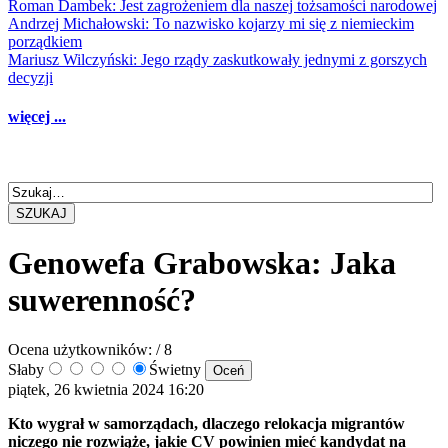
Roman Dambek: Jest zagrożeniem dla naszej tożsamości narodowej
Andrzej Michałowski: To nazwisko kojarzy mi się z niemieckim
porządkiem
Mariusz Wilczyński: Jego rządy zaskutkowały jednymi z gorszych
decyzji
więcej ...
SZUKAJ
Genowefa Grabowska: Jaka
suwerenność?
Ocena użytkowników:
/ 8
Słaby
Świetny
piątek, 26 kwietnia 2024 16:20
Kto wygrał w samorządach, dlaczego relokacja migrantów
niczego nie rozwiąże, jakie CV powinien mieć kandydat na