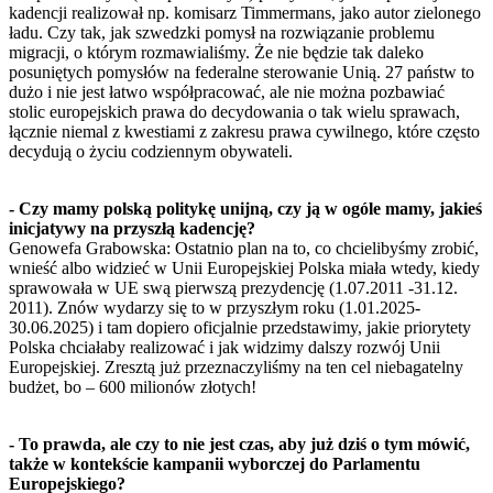
kadencji realizował np. komisarz Timmermans, jako autor zielonego
ładu. Czy tak, jak szwedzki pomysł na rozwiązanie problemu
migracji, o którym rozmawialiśmy. Że nie będzie tak daleko
posuniętych pomysłów na federalne sterowanie Unią. 27 państw to
dużo i nie jest łatwo współpracować, ale nie można pozbawiać
stolic europejskich prawa do decydowania o tak wielu sprawach,
łącznie niemal z kwestiami z zakresu prawa cywilnego, które często
decydują o życiu codziennym obywateli.
- Czy mamy polską politykę unijną, czy ją w ogóle mamy, jakieś
inicjatywy na przyszłą kadencję?
Genowefa Grabowska: Ostatnio plan na to, co chcielibyśmy zrobić,
wnieść albo widzieć w Unii Europejskiej Polska miała wtedy, kiedy
sprawowała w UE swą pierwszą prezydencję (1.07.2011 -31.12.
2011). Znów wydarzy się to w przyszłym roku (1.01.2025-
30.06.2025) i tam dopiero oficjalnie przedstawimy, jakie priorytety
Polska chciałaby realizować i jak widzimy dalszy rozwój Unii
Europejskiej. Zresztą już przeznaczyliśmy na ten cel niebagatelny
budżet, bo – 600 milionów złotych!
- To prawda, ale czy to nie jest czas, aby już dziś o tym mówić,
także w kontekście kampanii wyborczej do Parlamentu
Europejskiego?