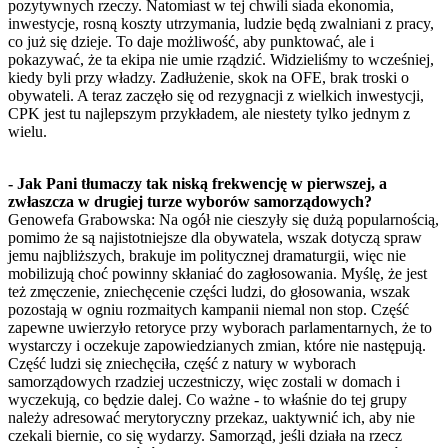
pozytywnych rzeczy. Natomiast w tej chwili siada ekonomia,
inwestycje, rosną koszty utrzymania, ludzie będą zwalniani z pracy,
co już się dzieje. To daje możliwość, aby punktować, ale i
pokazywać, że ta ekipa nie umie rządzić. Widzieliśmy to wcześniej,
kiedy byli przy władzy. Zadłużenie, skok na OFE, brak troski o
obywateli. A teraz zaczęło się od rezygnacji z wielkich inwestycji,
CPK jest tu najlepszym przykładem, ale niestety tylko jednym z
wielu.
- Jak Pani tłumaczy tak niską frekwencję w pierwszej, a
zwłaszcza w drugiej turze wyborów samorządowych?
Genowefa Grabowska: Na ogół nie cieszyły się dużą popularnością,
pomimo że są najistotniejsze dla obywatela, wszak dotyczą spraw
jemu najbliższych, brakuje im politycznej dramaturgii, więc nie
mobilizują choć powinny skłaniać do zagłosowania. Myślę, że jest
też zmęczenie, zniechęcenie części ludzi, do głosowania, wszak
pozostają w ogniu rozmaitych kampanii niemal non stop. Część
zapewne uwierzyło retoryce przy wyborach parlamentarnych, że to
wystarczy i oczekuje zapowiedzianych zmian, które nie następują.
Część ludzi się zniechęciła, część z natury w wyborach
samorządowych rzadziej uczestniczy, więc zostali w domach i
wyczekują, co będzie dalej. Co ważne - to właśnie do tej grupy
należy adresować merytoryczny przekaz, uaktywnić ich, aby nie
czekali biernie, co się wydarzy. Samorząd, jeśli działa na rzecz