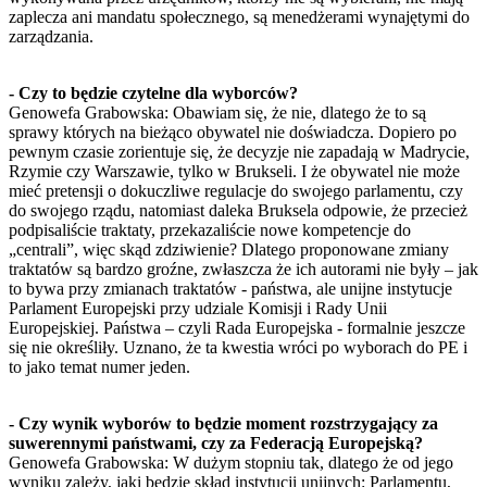
zaplecza ani mandatu społecznego, są menedżerami wynajętymi do
zarządzania.
- Czy to będzie czytelne dla wyborców?
Genowefa Grabowska: Obawiam się, że nie, dlatego że to są
sprawy których na bieżąco obywatel nie doświadcza. Dopiero po
pewnym czasie zorientuje się, że decyzje nie zapadają w Madrycie,
Rzymie czy Warszawie, tylko w Brukseli. I że obywatel nie może
mieć pretensji o dokuczliwe regulacje do swojego parlamentu, czy
do swojego rządu, natomiast daleka Bruksela odpowie, że przecież
podpisaliście traktaty, przekazaliście nowe kompetencje do
„centrali”, więc skąd zdziwienie? Dlatego proponowane zmiany
traktatów są bardzo groźne, zwłaszcza że ich autorami nie były – jak
to bywa przy zmianach traktatów - państwa, ale unijne instytucje
Parlament Europejski przy udziale Komisji i Rady Unii
Europejskiej. Państwa – czyli Rada Europejska - formalnie jeszcze
się nie określiły. Uznano, że ta kwestia wróci po wyborach do PE i
to jako temat numer jeden.
- Czy wynik wyborów to będzie moment rozstrzygający za
suwerennymi państwami, czy za Federacją Europejską?
Genowefa Grabowska: W dużym stopniu tak, dlatego że od jego
wyniku zależy, jaki będzie skład instytucji unijnych: Parlamentu,