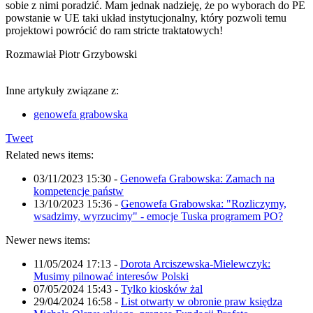
sobie z nimi poradzić. Mam jednak nadzieję, że po wyborach do PE
powstanie w UE taki układ instytucjonalny, który pozwoli temu
projektowi powrócić do ram stricte traktatowych!
Rozmawiał Piotr Grzybowski
Inne artykuły związane z:
genowefa grabowska
Tweet
Related news items:
03/11/2023 15:30
-
Genowefa Grabowska: Zamach na
kompetencje państw
13/10/2023 15:36
-
Genowefa Grabowska: "Rozliczymy,
wsadzimy, wyrzucimy" - emocje Tuska programem PO?
Newer news items:
11/05/2024 17:13
-
Dorota Arciszewska-Mielewczyk:
Musimy pilnować interesów Polski
07/05/2024 15:43
-
Tylko kiosków żal
29/04/2024 16:58
-
List otwarty w obronie praw księdza