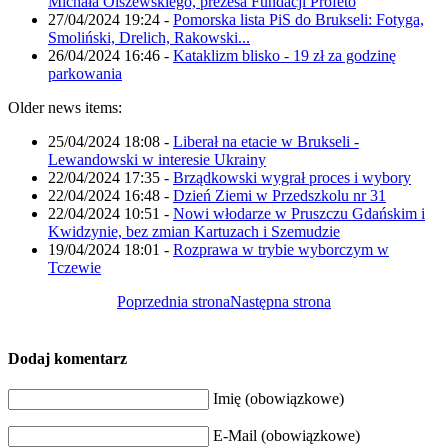
Michała Olszewskiego, prezesa Fundacji Profeto
27/04/2024 19:24
-
Pomorska lista PiS do Brukseli: Fotyga,
Smoliński, Drelich, Rakowski...
26/04/2024 16:46
-
Kataklizm blisko - 19 zł za godzinę
parkowania
Older news items:
25/04/2024 18:08
-
Liberał na etacie w Brukseli -
Lewandowski w interesie Ukrainy
22/04/2024 17:35
-
Brządkowski wygrał proces i wybory
22/04/2024 16:48
-
Dzień Ziemi w Przedszkolu nr 31
22/04/2024 10:51
-
Nowi włodarze w Pruszczu Gdańskim i
Kwidzynie, bez zmian Kartuzach i Szemudzie
19/04/2024 18:01
-
Rozprawa w trybie wyborczym w
Tczewie
Poprzednia strona
Następna strona
Dodaj komentarz
Imię (obowiązkowe)
E-Mail (obowiązkowe)