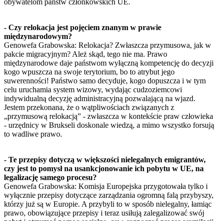
obywatelom państw członkowskich UE.
- Czy relokacja jest pojęciem znanym w prawie
międzynarodowym?
Genowefa Grabowska: Relokacja? Zwłaszcza przymusowa, jak w
pakcie migracyjnym? Ależ skąd, tego nie ma. Prawo
międzynarodowe daje państwom wyłączną kompetencję do decyzji
kogo wpuszcza na swoje terytorium, bo to atrybut jego
suwerenności! Państwo samo decyduje, kogo dopuszcza i w tym
celu uruchamia system wizowy, wydając cudzoziemcowi
indywidualną decyzję administracyjną pozwalającą na wjazd.
Jestem przekonana, że o wątpliwościach związanych z
„przymusową relokacją” - zwłaszcza w kontekście praw człowieka
- urzędnicy w Brukseli doskonale wiedzą, a mimo wszystko forsują
to wadliwe prawo.
- Te przepisy dotyczą w większości nielegalnych emigrantów,
czy jest to pomysł na usankcjonowanie ich pobytu w UE, na
legalizację samego procesu?
Genowefa Grabowska: Komisja Europejska przygotowała tylko i
wyłącznie przepisy dotyczące zarządzania ogromną falą przybyszy,
którzy już są w Europie. A przybyli to w sposób nielegalny, łamiąc
prawo, obowiązujące przepisy i teraz usiłują zalegalizować swój