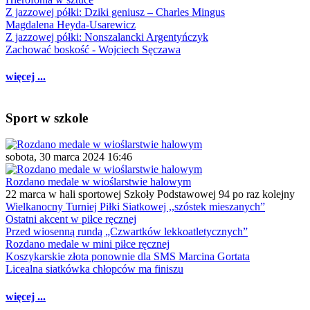
Z jazzowej półki: Dziki geniusz – Charles Mingus
Magdalena Heyda-Usarewicz
Z jazzowej półki: Nonszalancki Argentyńczyk
Zachować boskość - Wojciech Sęczawa
więcej ...
Sport w szkole
sobota, 30 marca 2024 16:46
Rozdano medale w wioślarstwie halowym
22 marca w hali sportowej Szkoły Podstawowej 94 po raz kolejny
Wielkanocny Turniej Piłki Siatkowej ,,szóstek mieszanych”
Ostatni akcent w piłce ręcznej
Przed wiosenną rundą „Czwartków lekkoatletycznych”
Rozdano medale w mini piłce ręcznej
Koszykarskie złota ponownie dla SMS Marcina Gortata
Licealna siatkówka chłopców ma finiszu
więcej ...