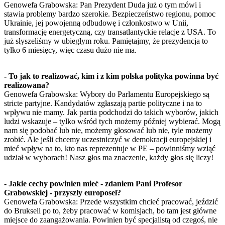
Genowefa Grabowska: Pan Prezydent Duda już o tym mówi i
stawia problemy bardzo szerokie. Bezpieczeństwo regionu, pomoc
Ukrainie, jej powojenną odbudowę i członkostwo w Unii,
transformację energetyczną, czy transatlantyckie relacje z USA. To
już słyszeliśmy w ubiegłym roku. Pamiętajmy, że prezydencja to
tylko 6 miesięcy, więc czasu dużo nie ma.
- To jak to realizować, kim i z kim polska polityka powinna być
realizowana?
Genowefa Grabowska: Wybory do Parlamentu Europejskiego są
stricte partyjne. Kandydatów zgłaszają partie polityczne i na to
wpływu nie mamy. Jak partia podchodzi do takich wyborów, jakich
ludzi wskazuje – tylko wśród tych możemy później wybierać. Mogą
nam się podobać lub nie, możemy głosować lub nie, tyle możemy
zrobić. Ale jeśli chcemy uczestniczyć w demokracji europejskiej i
mieć wpływ na to, kto nas reprezentuje w PE – powinniśmy wziąć
udział w wyborach! Nasz głos ma znaczenie, każdy głos się liczy!
- Jakie cechy powinien mieć - zdaniem Pani Profesor
Grabowskiej - przyszły europoseł?
Genowefa Grabowska: Przede wszystkim chcieć pracować, jeździć
do Brukseli po to, żeby pracować w komisjach, bo tam jest główne
miejsce do zaangażowania. Powinien być specjalistą od czegoś, nie