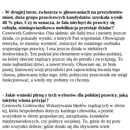
- W drugiej turze, zwłaszcza w głosowaniach na prezydentów
miast, duża grupa prawicowych kandydatów uzyskała wynik
40 % plus. Czy to oznacza, że fala niechęci do prawicy się
cofnęła, ośmiogwiazdkowa mobilizacja przestaje działać?
Genowefa Grabowska: Ona słabnie, ale dalej trwa i niestety jeszcze
działa, co pokazały wyniki, o których Pan wspomniał. Obowiązuje
retoryka, że musimy wymieść, zniszczyć do ostatniego osobnika
wspierającego prawicę. I ona jeszcze działa w niektórych
środowiskach. Ten podział jest elementem wojny polsko-polskiej,
na której obecnie rządzący jeszcze idą do przodu i zwyciężają. To
mnie najbardziej dziwi, a nawet trwoży. Obawiam się, że brak
jasnej, klarownej wizji przyszłości jest zapowiedzią trwania tego
chaosu, pilnowania tylko tego, żeby polityczny przeciwnik nie mógł
funkcjonować, a wtedy my zrobimy co chcemy.
- Jakie wnioski płyną z tych wyborów dla polskiej prawicy, jaką
taktykę winna przyjąć?
Genowefa Grabowska: Wskazywania błędów rządzących w sferze
tej, która bezpośrednio dotyczy każdego człowieka, a przede
wszystkim w sferze gospodarczej, zarządzania, kontaktów
międzynarodowych, czy polityce socjalnej. To, gdzie do tej pory
szło wszystko dobrze, gdzie działo się dla obywatela wiele