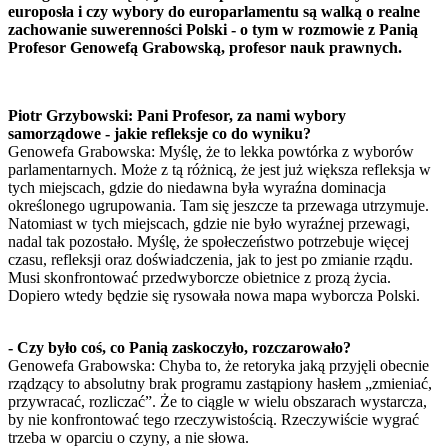
europosła i czy wybory do europarlamentu są walką o realne
zachowanie suwerenności Polski - o tym w rozmowie z Panią
Profesor Genowefą Grabowską, profesor nauk prawnych.
Piotr Grzybowski: Pani Profesor, za nami wybory
samorządowe - jakie refleksje co do wyniku?
Genowefa Grabowska: Myślę, że to lekka powtórka z wyborów
parlamentarnych. Może z tą różnicą, że jest już większa refleksja w
tych miejscach, gdzie do niedawna była wyraźna dominacja
określonego ugrupowania. Tam się jeszcze ta przewaga utrzymuje.
Natomiast w tych miejscach, gdzie nie było wyraźnej przewagi,
nadal tak pozostało. Myślę, że społeczeństwo potrzebuje więcej
czasu, refleksji oraz doświadczenia, jak to jest po zmianie rządu.
Musi skonfrontować przedwyborcze obietnice z prozą życia.
Dopiero wtedy będzie się rysowała nowa mapa wyborcza Polski.
- Czy było coś, co Panią zaskoczyło, rozczarowało?
Genowefa Grabowska: Chyba to, że retoryka jaką przyjęli obecnie
rządzący to absolutny brak programu zastąpiony hasłem „zmieniać,
przywracać, rozliczać”. Że to ciągle w wielu obszarach wystarcza,
by nie konfrontować tego rzeczywistością. Rzeczywiście wygrać
trzeba w oparciu o czyny, a nie słowa.