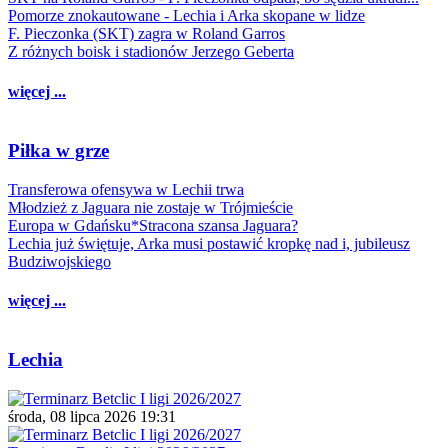
Pomorze znokautowane - Lechia i Arka skopane w lidze
F. Pieczonka (SKT) zagra w Roland Garros
Z różnych boisk i stadionów Jerzego Geberta
więcej ...
Piłka w grze
Transferowa ofensywa w Lechii trwa
Młodzież z Jaguara nie zostaje w Trójmieście
Europa w Gdańsku*Stracona szansa Jaguara?
Lechia już świętuje, Arka musi postawić kropkę nad i, jubileusz
Budziwojskiego
więcej ...
Lechia
środa, 08 lipca 2026 19:31