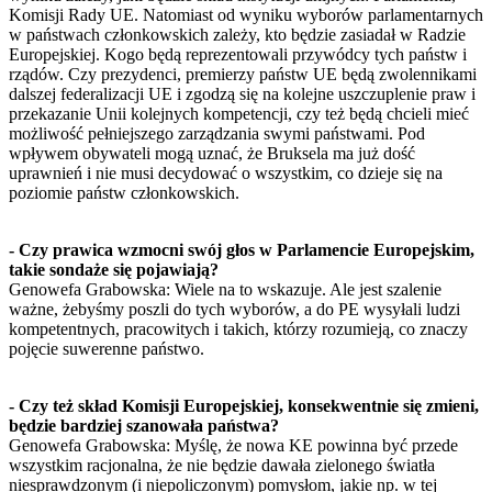
Komisji Rady UE. Natomiast od wyniku wyborów parlamentarnych
w państwach członkowskich zależy, kto będzie zasiadał w Radzie
Europejskiej. Kogo będą reprezentowali przywódcy tych państw i
rządów. Czy prezydenci, premierzy państw UE będą zwolennikami
dalszej federalizacji UE i zgodzą się na kolejne uszczuplenie praw i
przekazanie Unii kolejnych kompetencji, czy też będą chcieli mieć
możliwość pełniejszego zarządzania swymi państwami. Pod
wpływem obywateli mogą uznać, że Bruksela ma już dość
uprawnień i nie musi decydować o wszystkim, co dzieje się na
poziomie państw członkowskich.
- Czy prawica wzmocni swój głos w Parlamencie Europejskim,
takie sondaże się pojawiają?
Genowefa Grabowska: Wiele na to wskazuje. Ale jest szalenie
ważne, żebyśmy poszli do tych wyborów, a do PE wysyłali ludzi
kompetentnych, pracowitych i takich, którzy rozumieją, co znaczy
pojęcie suwerenne państwo.
- Czy też skład Komisji Europejskiej, konsekwentnie się zmieni,
będzie bardziej szanowała państwa?
Genowefa Grabowska: Myślę, że nowa KE powinna być przede
wszystkim racjonalna, że nie będzie dawała zielonego światła
niesprawdzonym (i niepoliczonym) pomysłom, jakie np. w tej