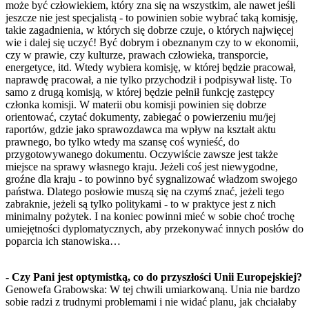
może być człowiekiem, który zna się na wszystkim, ale nawet jeśli
jeszcze nie jest specjalistą - to powinien sobie wybrać taką komisję,
takie zagadnienia, w których się dobrze czuje, o których najwięcej
wie i dalej się uczyć! Być dobrym i obeznanym czy to w ekonomii,
czy w prawie, czy kulturze, prawach człowieka, transporcie,
energetyce, itd. Wtedy wybiera komisję, w której będzie pracował,
naprawdę pracował, a nie tylko przychodził i podpisywał listę. To
samo z drugą komisją, w której będzie pełnił funkcję zastępcy
członka komisji. W materii obu komisji powinien się dobrze
orientować, czytać dokumenty, zabiegać o powierzeniu mu/jej
raportów, gdzie jako sprawozdawca ma wpływ na kształt aktu
prawnego, bo tylko wtedy ma szansę coś wynieść, do
przygotowywanego dokumentu. Oczywiście zawsze jest także
miejsce na sprawy własnego kraju. Jeżeli coś jest niewygodne,
groźne dla kraju - to powinno być sygnalizować władzom swojego
państwa. Dlatego posłowie muszą się na czymś znać, jeżeli tego
zabraknie, jeżeli są tylko politykami - to w praktyce jest z nich
minimalny pożytek. I na koniec powinni mieć w sobie choć trochę
umiejętności dyplomatycznych, aby przekonywać innych posłów do
poparcia ich stanowiska…
- Czy Pani jest optymistką, co do przyszłości Unii Europejskiej?
Genowefa Grabowska: W tej chwili umiarkowaną. Unia nie bardzo
sobie radzi z trudnymi problemami i nie widać planu, jak chciałaby