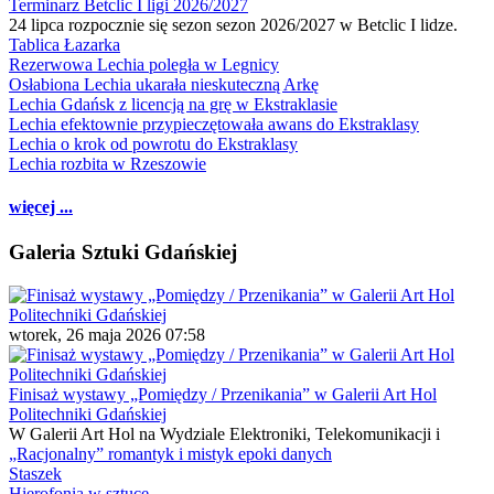
Terminarz Betclic I ligi 2026/2027
24 lipca rozpocznie się sezon sezon 2026/2027 w Betclic I lidze.
Tablica Łazarka
Rezerwowa Lechia poległa w Legnicy
Osłabiona Lechia ukarała nieskuteczną Arkę
Lechia Gdańsk z licencją na grę w Ekstraklasie
Lechia efektownie przypieczętowała awans do Ekstraklasy
Lechia o krok od powrotu do Ekstraklasy
Lechia rozbita w Rzeszowie
więcej ...
Galeria Sztuki Gdańskiej
wtorek, 26 maja 2026 07:58
Finisaż wystawy „Pomiędzy / Przenikania” w Galerii Art Hol
Politechniki Gdańskiej
W Galerii Art Hol na Wydziale Elektroniki, Telekomunikacji i
„Racjonalny” romantyk i mistyk epoki danych
Staszek
Hierofonia w sztuce