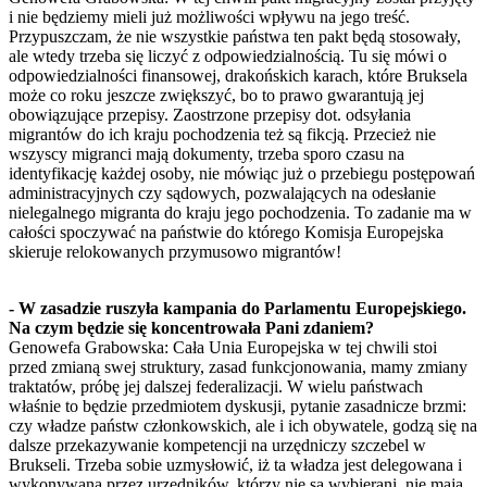
i nie będziemy mieli już możliwości wpływu na jego treść.
Przypuszczam, że nie wszystkie państwa ten pakt będą stosowały,
ale wtedy trzeba się liczyć z odpowiedzialnością. Tu się mówi o
odpowiedzialności finansowej, drakońskich karach, które Bruksela
może co roku jeszcze zwiększyć, bo to prawo gwarantują jej
obowiązujące przepisy. Zaostrzone przepisy dot. odsyłania
migrantów do ich kraju pochodzenia też są fikcją. Przecież nie
wszyscy migranci mają dokumenty, trzeba sporo czasu na
identyfikację każdej osoby, nie mówiąc już o przebiegu postępowań
administracyjnych czy sądowych, pozwalających na odesłanie
nielegalnego migranta do kraju jego pochodzenia. To zadanie ma w
całości spoczywać na państwie do którego Komisja Europejska
skieruje relokowanych przymusowo migrantów!
- W zasadzie ruszyła kampania do Parlamentu Europejskiego.
Na czym będzie się koncentrowała Pani zdaniem?
Genowefa Grabowska: Cała Unia Europejska w tej chwili stoi
przed zmianą swej struktury, zasad funkcjonowania, mamy zmiany
traktatów, próbę jej dalszej federalizacji. W wielu państwach
właśnie to będzie przedmiotem dyskusji, pytanie zasadnicze brzmi:
czy władze państw członkowskich, ale i ich obywatele, godzą się na
dalsze przekazywanie kompetencji na urzędniczy szczebel w
Brukseli. Trzeba sobie uzmysłowić, iż ta władza jest delegowana i
wykonywana przez urzędników, którzy nie są wybierani, nie mają