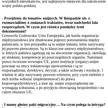
wszystkich mieszkańców, jest najlepszym miejscem dla zakończenie
wojny polsko-polskiej.
- Przejdźmy do tematów unijnych. W listopadzie ub. r.
rozmawialiśmy o zmianach traktatów, teraz nadchodzi fala
rozporządzeń. W czym jest różnica pomiędzy tymi
dokumentami?
Genowefa Grabowska: Unia Europejska, jak każda organizacja
międzynarodowa jest zbudowana poprzez porozumienia między
państwami, w tym przypadku są to unijne traktaty, które nazywamy
jej prawem pierwotnym. Są to klasyczne umowy międzynarodowe,
w których państwa zgadzają się na utworzenie organizacji, określają
jej strukturę, kompetencje jej poszczególnych organów. Natomiast
prawo tworzone wewnątrz UE, przez instytucje (organy) unijne
powstaje na mocy traktatowego upoważnienia i są to:
rozporządzenia, dyrektywy, decyzje, a także uchwały i rezolucje. I
właśnie te akty nazywamy prawem wtórnym, przy czym niektóre z
nich trzeba wdrażać (implementować) do prawa
krajowego(dyrektywy), a inne np. unijne rozporządzenia nie
wymagają wdrażania, a po przyjęciu obowiązują bezpośrednio i na
całym obszarze UE.
- I mamy głośny pakt migracyjny… Na czym polega ta intryga?