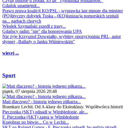
Czytaj historię u źródła. 45 lat "Tygodnika Solidarność"
Gdańsk upamiętnił...
Prawo prawa koalicji KO/PSL - wyprawka last minute dla minister
(PO)lityczny dobytek Tuska - (KO)lonizacja pomorskich szpitali
na... garbach chorych
Włodek Szymański zszedł z trasy...
Gdańscy radni: "nie" dla honorowania UPA
Nie żyje Krzysztof Dowgiałło, wybitny opozycjonista PRL, autor
słynnej „Ballady o Janku Wiśniewskim”
więcej ...
Sport
piątek, 07 sierpnia 2026 20:48
Mati dlaczego? - historia jednego piłkarza...
Bramkarz Lechii. Od A-klasy do Ekstraklasy. Współtwórca historii
Pieczonka (SKT) odpadł w Wimbledonie, ale...
F. Pieczonka (SKT) zagra w Wimbledonie
Krajobraz po bitwie... Co w Lechii...
SKT na Roland Garros - F. Pieczonka odpadł, bo sędzia ukradł...