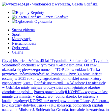
Reprinty
Gazeta Gdańska
Ogłoszenia
Strona główna
Sport
Motoryzacja
Nieruchomości
Ogłoszenia
Galerie
Czytaj historię u źródła. 45 lat "Tygodnika Solidarność"
»
Tygodnik
Solidarność obchodzi w tym roku 45-lecie istnienia. Od chwili
ukazania się pierwszego numer...
"TOP 20" w enklawie Tuska -
przybywa "półmilionerów" na Pomorzu
»
Przy 3,4 proc. inflacji
rocznej w 2025 roku, wynagrodzenia pomorskiej nomenklatury
gospodarczej kszt...
Gdańsk upamiętnił...
»
W sobotę i w niedzielę
w Gdańsku miały miejsce uroczystości upamiętniające okrutne
zbrodnie na polsk...
Prawo prawa koalicji KO/PSL - wyprawka last
minute dla minister
»
Zarząd woj. pomorskiego, kwintesencja
koalicji rządowej KO/PSL tuż przed powołaniem Jolanty Sobieran...
(PO)lityczny dobytek Tuska - (KO)lonizacja pomorskich szpitali
na... g...
»
Minister J. Sobierańska-Grenda, formalnie bezpartyjna, to