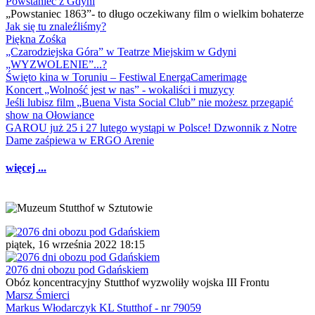
Powstaniec z Gdyni
„Powstaniec 1863”- to długo oczekiwany film o wielkim bohaterze
Jak się tu znaleźliśmy?
Piękna Zośka
„Czarodziejska Góra” w Teatrze Miejskim w Gdyni
„WYZWOLENIE”...?
Święto kina w Toruniu – Festiwal EnergaCamerimage
Koncert „Wolność jest w nas” - wokaliści i muzycy
Jeśli lubisz film „Buena Vista Social Club” nie możesz przegapić
show na Ołowiance
GAROU już 25 i 27 lutego wystąpi w Polsce! Dzwonnik z Notre
Dame zaśpiewa w ERGO Arenie
więcej ...
piątek, 16 września 2022 18:15
2076 dni obozu pod Gdańskiem
Obóz koncentracyjny Stutthof wyzwoliły wojska III Frontu
Marsz Śmierci
Markus Włodarczyk KL Stutthof - nr 79059