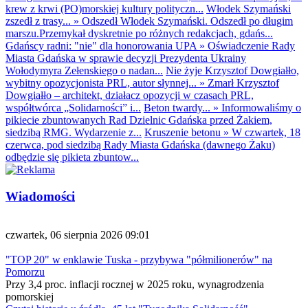
krew z krwi (PO)morskiej kultury polityczn...
Włodek Szymański
zszedł z trasy...
»
Odszedł Włodek Szymański. Odszedł po długim
marszu.Przemykał dyskretnie po różnych redakcjach, gdańs...
Gdańscy radni: "nie" dla honorowania UPA
»
Oświadczenie Rady
Miasta Gdańska w sprawie decyzji Prezydenta Ukrainy
Wołodymyra Zełenskiego o nadan...
Nie żyje Krzysztof Dowgiałło,
wybitny opozycjonista PRL, autor słynnej...
»
Zmarł Krzysztof
Dowgiałło – architekt, działacz opozycji w czasach PRL,
współtwórca „Solidarności” i...
Beton twardy...
»
Informowaliśmy o
pikiecie zbuntowanych Rad Dzielnic Gdańska przed Żakiem,
siedzibą RMG. Wydarzenie z...
Kruszenie betonu
»
W czwartek, 18
czerwca, pod siedzibą Rady Miasta Gdańska (dawnego Żaku)
odbędzie się pikieta zbuntow...
Wiadomości
czwartek, 06 sierpnia 2026 09:01
"TOP 20" w enklawie Tuska - przybywa "półmilionerów" na
Pomorzu
Przy 3,4 proc. inflacji rocznej w 2025 roku, wynagrodzenia
pomorskiej