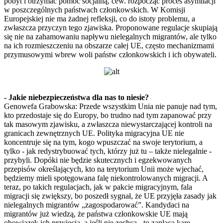
pobyt i otrzymać pomoc socjalną, cew. rozpocząć proces asymilacji
w poszczególnych państwach członkowskich. W Komisji
Europejskiej nie ma żadnej refleksji, co do istoty problemu, a
zwłaszcza przyczyn tego zjawiska. Proponowane regulacje skupiają
się nie na zahamowaniu napływu nielegalnych migrantów, ale tylko
na ich rozmieszczeniu na obszarze całej UE, często mechanizmami
przymusowymi wbrew woli państw członkowskich i ich obywateli.
- Jakie niebezpieczeństwa dla nas to niesie?
Genowefa Grabowska: Przede wszystkim Unia nie panuje nad tym,
kto przedostaje się do Europy, bo trudno nad tym zapanować przy
tak masowym zjawisku, a zwłaszcza niewystarczającej kontroli na
granicach zewnętrznych UE. Polityka migracyjna UE nie
koncentruje się na tym, kogo wpuszczać na swoje terytorium, a
tylko - jak redystrybuować tych, którzy już tu – także nielegalnie -
przybyli. Dopóki nie będzie skutecznych i egzekwowanych
przepisów określających, kto na terytorium Unii może wjechać,
będziemy mieli spotęgowana falę niekontrolowanych migracji. A
teraz, po takich regulacjach, jak w pakcie migracyjnym, fala
migracji się zwiększy, bo poszedł sygnał, że UE przyjęła zasady jak
nielegalnych migrantów „zagospodarować”. Kandydaci na
migrantów już wiedzą, że państwa członkowskie UE mają
obowiązek ich przyjęcia, a jeśli nie zechcą - to zapłacą karę.