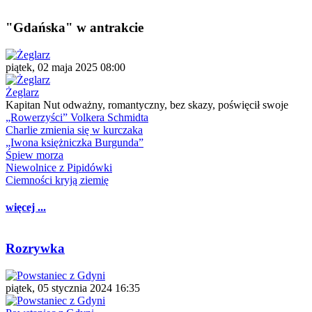
"Gdańska" w antrakcie
piątek, 02 maja 2025 08:00
Żeglarz
Kapitan Nut odważny, romantyczny, bez skazy, poświęcił swoje
„Rowerzyści” Volkera Schmidta
Charlie zmienia się w kurczaka
„Iwona księżniczka Burgunda”
Śpiew morza
Niewolnice z Pipidówki
Ciemności kryją ziemię
więcej ...
Rozrywka
piątek, 05 stycznia 2024 16:35