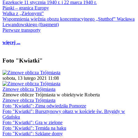
Egzekucje 11 stycznia 1940 r. i 22 marca 1940 r.
Piaski – granica Europy
Walka z „Zielonymi”
Wspomnienia więźnia obozu koncentracyjnego „Stutthof” Wacława
Lewandowskiego (fragment)
Pierwsze transporty
więcej ...
Foto "Kwiatki"
sobota, 13 lutego 2021 11:08
Zimowe oblicza Trójmiasta
Zimowe oblicze Trójmiasta w obiektywie Roberta
Zimowe oblicza Trójmiasta
Foto "Kwiatki": Zima odwiedziła Pomorze
Foto "Kwiatki": Bursztynowy ołtarz w kościele św. Brygidy w
Gdańsku
Foto "Kwiatki": Gra w zielone
Foto "Kwiatki": Temida na haku
Foto "Kwiatki": Szklane domy