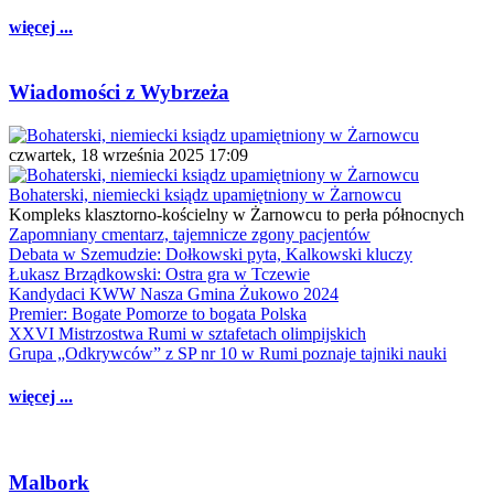
więcej ...
Wiadomości z Wybrzeża
czwartek, 18 września 2025 17:09
Bohaterski, niemiecki ksiądz upamiętniony w Żarnowcu
Kompleks klasztorno-kościelny w Żarnowcu to perła północnych
Zapomniany cmentarz, tajemnicze zgony pacjentów
Debata w Szemudzie: Dołkowski pyta, Kalkowski kluczy
Łukasz Brządkowski: Ostra gra w Tczewie
Kandydaci KWW Nasza Gmina Żukowo 2024
Premier: Bogate Pomorze to bogata Polska
XXVI Mistrzostwa Rumi w sztafetach olimpijskich
Grupa „Odkrywców” z SP nr 10 w Rumi poznaje tajniki nauki
więcej ...
Malbork