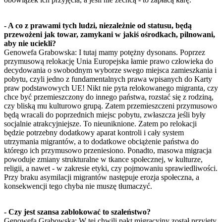
- A co z prawami tych ludzi, niezależnie od statusu, będą
przewożeni jak towar, zamykani w jakiś ośrodkach, pilnowani,
aby nie uciekli?
Genowefa Grabowska: I tutaj mamy potężny dysonans. Poprzez
przymusową relokację Unia Europejska łamie prawo człowieka do
decydowania o swobodnym wyborze swego miejsca zamieszkania i
pobytu, czyli jedno z fundamentalnych prawa wpisanych do Karty
praw podstawowych UE! Nikt nie pyta relokowanego migranta, czy
chce być przemieszczony do innego państwa, rozstać się z rodziną,
czy bliską mu kulturowo grupą. Zatem przemieszczeni przymusowo
będą wracali do poprzednich miejsc pobytu, zwłaszcza jeśli były
socjalnie atrakcyjniejsze. To nieuniknione. Zatem po relokacji
będzie potrzebny dodatkowy aparat kontroli i cały system
utrzymania migrantów, a to dodatkowe obciążenie państwa do
którego ich przymusowo przeniesiono. Ponadto, masowa migracja
powoduje zmiany strukturalne w tkance społecznej, w kulturze,
religii, a nawet - w zakresie etyki, czy pojmowaniu sprawiedliwości.
Przy braku asymilacji migrantów następuje erozja społeczna, a
konsekwencji tego chyba nie muszę tłumaczyć.
- Czy jest szansa zablokować to szaleństwo?
Genowefa Grabowska: W tej chwili pakt migracyjny został przyjęty