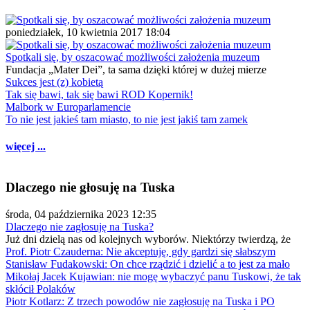
poniedziałek, 10 kwietnia 2017 18:04
Spotkali się, by oszacować możliwości założenia muzeum
Fundacja „Mater Dei”, ta sama dzięki której w dużej mierze
Sukces jest (z) kobietą
Tak się bawi, tak się bawi ROD Kopernik!
Malbork w Europarlamencie
To nie jest jakieś tam miasto, to nie jest jakiś tam zamek
więcej ...
Dlaczego nie głosuję na Tuska
środa, 04 października 2023 12:35
Dlaczego nie zagłosuję na Tuska?
Już dni dzielą nas od kolejnych wyborów. Niektórzy twierdzą, że
Prof. Piotr Czauderna: Nie akceptuję, gdy gardzi się słabszym
Stanisław Fudakowski: On chce rządzić i dzielić a to jest za mało
Mikołaj Jacek Kujawian: nie mogę wybaczyć panu Tuskowi, że tak
skłócił Polaków
Piotr Kotlarz: Z trzech powodów nie zagłosuję na Tuska i PO