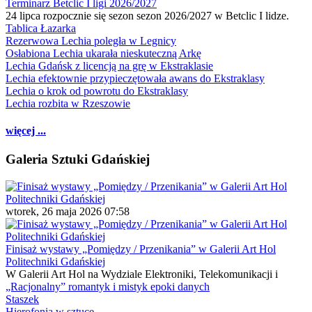
Terminarz Betclic I ligi 2026/2027
24 lipca rozpocznie się sezon sezon 2026/2027 w Betclic I lidze.
Tablica Łazarka
Rezerwowa Lechia poległa w Legnicy
Osłabiona Lechia ukarała nieskuteczną Arkę
Lechia Gdańsk z licencją na grę w Ekstraklasie
Lechia efektownie przypieczętowała awans do Ekstraklasy
Lechia o krok od powrotu do Ekstraklasy
Lechia rozbita w Rzeszowie
więcej ...
Galeria Sztuki Gdańskiej
wtorek, 26 maja 2026 07:58
Finisaż wystawy „Pomiędzy / Przenikania” w Galerii Art Hol
Politechniki Gdańskiej
W Galerii Art Hol na Wydziale Elektroniki, Telekomunikacji i
„Racjonalny” romantyk i mistyk epoki danych
Staszek
Hierofonia w sztuce