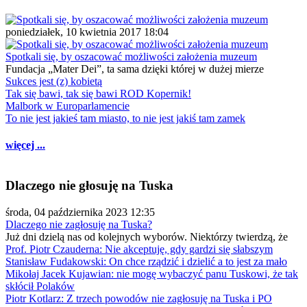
poniedziałek, 10 kwietnia 2017 18:04
Spotkali się, by oszacować możliwości założenia muzeum
Fundacja „Mater Dei”, ta sama dzięki której w dużej mierze
Sukces jest (z) kobietą
Tak się bawi, tak się bawi ROD Kopernik!
Malbork w Europarlamencie
To nie jest jakieś tam miasto, to nie jest jakiś tam zamek
więcej ...
Dlaczego nie głosuję na Tuska
środa, 04 października 2023 12:35
Dlaczego nie zagłosuję na Tuska?
Już dni dzielą nas od kolejnych wyborów. Niektórzy twierdzą, że
Prof. Piotr Czauderna: Nie akceptuję, gdy gardzi się słabszym
Stanisław Fudakowski: On chce rządzić i dzielić a to jest za mało
Mikołaj Jacek Kujawian: nie mogę wybaczyć panu Tuskowi, że tak
skłócił Polaków
Piotr Kotlarz: Z trzech powodów nie zagłosuję na Tuska i PO