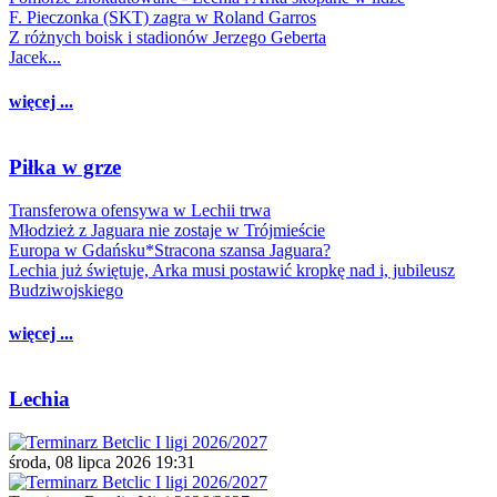
F. Pieczonka (SKT) zagra w Roland Garros
Z różnych boisk i stadionów Jerzego Geberta
Jacek...
więcej ...
Piłka w grze
Transferowa ofensywa w Lechii trwa
Młodzież z Jaguara nie zostaje w Trójmieście
Europa w Gdańsku*Stracona szansa Jaguara?
Lechia już świętuje, Arka musi postawić kropkę nad i, jubileusz
Budziwojskiego
więcej ...
Lechia
środa, 08 lipca 2026 19:31