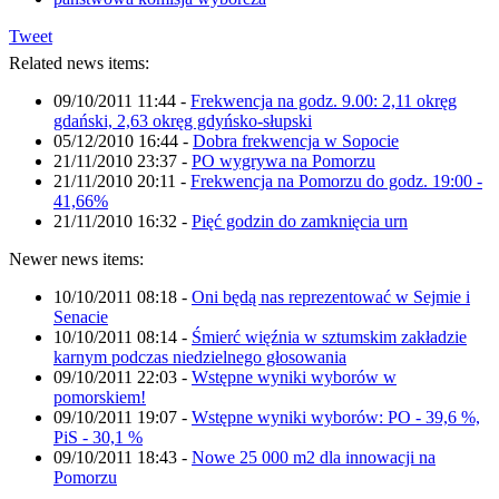
Tweet
Related news items:
09/10/2011 11:44
-
Frekwencja na godz. 9.00: 2,11 okręg
gdański, 2,63 okręg gdyńsko-słupski
05/12/2010 16:44
-
Dobra frekwencja w Sopocie
21/11/2010 23:37
-
PO wygrywa na Pomorzu
21/11/2010 20:11
-
Frekwencja na Pomorzu do godz. 19:00 -
41,66%
21/11/2010 16:32
-
Pięć godzin do zamknięcia urn
Newer news items:
10/10/2011 08:18
-
Oni będą nas reprezentować w Sejmie i
Senacie
10/10/2011 08:14
-
Śmierć więźnia w sztumskim zakładzie
karnym podczas niedzielnego głosowania
09/10/2011 22:03
-
Wstępne wyniki wyborów w
pomorskiem!
09/10/2011 19:07
-
Wstępne wyniki wyborów: PO - 39,6 %,
PiS - 30,1 %
09/10/2011 18:43
-
Nowe 25 000 m2 dla innowacji na
Pomorzu