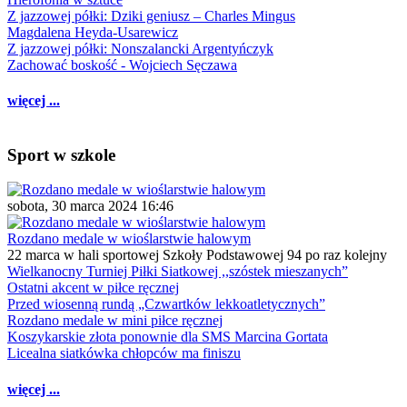
Z jazzowej półki: Dziki geniusz – Charles Mingus
Magdalena Heyda-Usarewicz
Z jazzowej półki: Nonszalancki Argentyńczyk
Zachować boskość - Wojciech Sęczawa
więcej ...
Sport w szkole
sobota, 30 marca 2024 16:46
Rozdano medale w wioślarstwie halowym
22 marca w hali sportowej Szkoły Podstawowej 94 po raz kolejny
Wielkanocny Turniej Piłki Siatkowej ,,szóstek mieszanych”
Ostatni akcent w piłce ręcznej
Przed wiosenną rundą „Czwartków lekkoatletycznych”
Rozdano medale w mini piłce ręcznej
Koszykarskie złota ponownie dla SMS Marcina Gortata
Licealna siatkówka chłopców ma finiszu
więcej ...