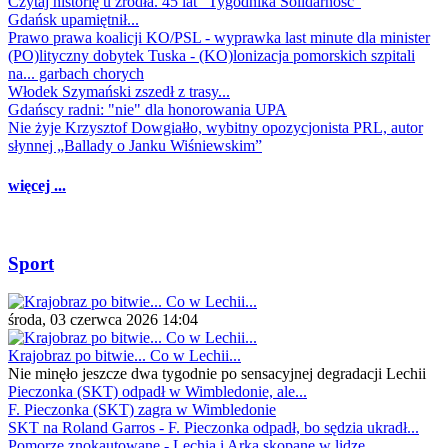
Czytaj historię u źródła. 45 lat "Tygodnika Solidarność"
Gdańsk upamiętnił...
Prawo prawa koalicji KO/PSL - wyprawka last minute dla minister
(PO)lityczny dobytek Tuska - (KO)lonizacja pomorskich szpitali
na... garbach chorych
Włodek Szymański zszedł z trasy...
Gdańscy radni: "nie" dla honorowania UPA
Nie żyje Krzysztof Dowgiałło, wybitny opozycjonista PRL, autor
słynnej „Ballady o Janku Wiśniewskim”
więcej ...
Sport
środa, 03 czerwca 2026 14:04
Krajobraz po bitwie... Co w Lechii...
Nie minęło jeszcze dwa tygodnie po sensacyjnej degradacji Lechii
Pieczonka (SKT) odpadł w Wimbledonie, ale...
F. Pieczonka (SKT) zagra w Wimbledonie
SKT na Roland Garros - F. Pieczonka odpadł, bo sędzia ukradł...
Pomorze znokautowane - Lechia i Arka skopane w lidze