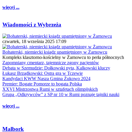
więcej ...
Wiadomości z Wybrzeża
czwartek, 18 września 2025 17:09
Bohaterski, niemiecki ksiądz upamiętniony w Żarnowcu
Kompleks klasztorno-kościelny w Żarnowcu to perła północnych
Zapomniany cmentarz, tajemnicze zgony pacjentów
Debata w Szemudzie: Dołkowski pyta, Kalkowski kluczy
Łukasz Brządkowski: Ostra gra w Tczewie
Kandydaci KWW Nasza Gmina Żukowo 2024
Premier: Bogate Pomorze to bogata Polska
XXVI Mistrzostwa Rumi w sztafetach olimpijskich
Grupa „Odkrywców” z SP nr 10 w Rumi poznaje tajniki nauki
więcej ...
Malbork