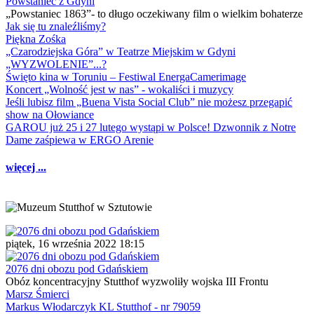
Powstaniec z Gdyni
„Powstaniec 1863”- to długo oczekiwany film o wielkim bohaterze
Jak się tu znaleźliśmy?
Piękna Zośka
„Czarodziejska Góra” w Teatrze Miejskim w Gdyni
„WYZWOLENIE”...?
Święto kina w Toruniu – Festiwal EnergaCamerimage
Koncert „Wolność jest w nas” - wokaliści i muzycy
Jeśli lubisz film „Buena Vista Social Club” nie możesz przegapić
show na Ołowiance
GAROU już 25 i 27 lutego wystąpi w Polsce! Dzwonnik z Notre
Dame zaśpiewa w ERGO Arenie
więcej ...
piątek, 16 września 2022 18:15
2076 dni obozu pod Gdańskiem
Obóz koncentracyjny Stutthof wyzwoliły wojska III Frontu
Marsz Śmierci
Markus Włodarczyk KL Stutthof - nr 79059