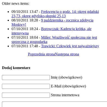
Older news items:
09/10/2011 13:47
-
Frekwencja o godz. 14: okręg gdański
23,73, okręg gdyńsko-słupski 25,13
08/10/2011 18:28
-
9 października - rocznica zdobycia
Moskwy!
07/10/2011 18:24
-
Borowczak: Kadencja krótka, ale
intensywna
07/10/2011 18:04
-
Miller: Wrażliwość społeczna nie jest
sprzeczna z gospodarką
07/10/2011 17:48
-
Trawicki: Człowiek jest najważniejszy
Poprzednia strona
Następna strona
Dodaj komentarz
Imię (obowiązkowe)
E-Mail (obowiązkowe)
Strona internetowa