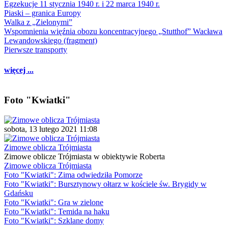
Egzekucje 11 stycznia 1940 r. i 22 marca 1940 r.
Piaski – granica Europy
Walka z „Zielonymi”
Wspomnienia więźnia obozu koncentracyjnego „Stutthof” Wacława
Lewandowskiego (fragment)
Pierwsze transporty
więcej ...
Foto "Kwiatki"
sobota, 13 lutego 2021 11:08
Zimowe oblicza Trójmiasta
Zimowe oblicze Trójmiasta w obiektywie Roberta
Zimowe oblicza Trójmiasta
Foto "Kwiatki": Zima odwiedziła Pomorze
Foto "Kwiatki": Bursztynowy ołtarz w kościele św. Brygidy w
Gdańsku
Foto "Kwiatki": Gra w zielone
Foto "Kwiatki": Temida na haku
Foto "Kwiatki": Szklane domy