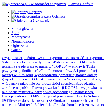
Reprinty
Gazeta Gdańska
Ogłoszenia
Strona główna
Sport
Motoryzacja
Nieruchomości
Ogłoszenia
Galerie
Czytaj historię u źródła. 45 lat "Tygodnika Solidarność"
»
Tygodnik
Solidarność obchodzi w tym roku 45-lecie istnienia. Od chwili
ukazania się pierwszego numer...
"TOP 20" w enklawie Tuska -
przybywa "półmilionerów" na Pomorzu
»
Przy 3,4 proc. inflacji
rocznej w 2025 roku, wynagrodzenia pomorskiej nomenklatury
gospodarczej kszt...
Gdańsk upamiętnił...
»
W sobotę i w niedzielę
w Gdańsku miały miejsce uroczystości upamiętniające okrutne
zbrodnie na polsk...
Prawo prawa koalicji KO/PSL - wyprawka last
minute dla minister
»
Zarząd woj. pomorskiego, kwintesencja
koalicji rządowej KO/PSL tuż przed powołaniem Jolanty Sobieran...
(PO)lityczny dobytek Tuska - (KO)lonizacja pomorskich szpitali
na... g...
»
Minister J. Sobierańska-Grenda, formalnie bezpartyjna, to