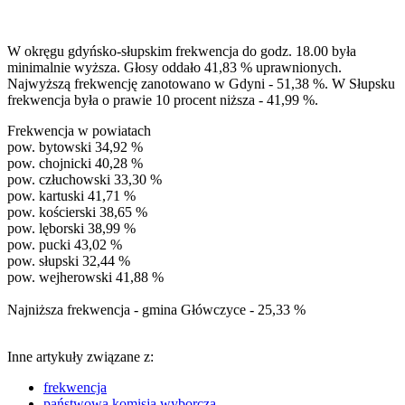
W okręgu gdyńsko-słupskim frekwencja do godz. 18.00 była
minimalnie wyższa. Głosy oddało 41,83 % uprawnionych.
Najwyższą frekwencję zanotowano w Gdyni - 51,38 %. W Słupsku
frekwencja była o prawie 10 procent niższa - 41,99 %.
Frekwencja w powiatach
pow. bytowski 34,92 %
pow. chojnicki 40,28 %
pow. człuchowski 33,30 %
pow. kartuski 41,71 %
pow. kościerski 38,65 %
pow. lęborski 38,99 %
pow. pucki 43,02 %
pow. słupski 32,44 %
pow. wejherowski 41,88 %
Najniższa frekwencja - gmina Główczyce - 25,33 %
Inne artykuły związane z:
frekwencja
państwowa komisja wyborcza