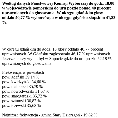
Według danych Państwowej Komisji Wyborczej do godz. 18.00
w województwie pomorskim do urn poszło ponad 40 procent
uprawnionych do głosowania. W okręgu gdańskim głosy
oddało 40,77 % wyborców, a w okręgu gdyńsko-słupskim 41,83
%.
W okręgu gdańskim do godz. 18 głosy oddało 40,77 procent
uprawnionych. W Gdańsku zagłosowało 46,17 % uprawnionych.
Jeszcze lepszy wynik był w Sopocie gdzie do urn poszło 52,18 %
uprawnionych do głosowania.
Frekwencja w powiatach
pow. gdański 39,14 %
pow. kwidzyński 34,60 %
pow. malborski 35,79 %
pow. nowodworski 31,67 %
pow. starogardzki 35,72 %
pow. sztumski 30,87 %
pow. tczewski 35,68 %
Najniższa frekwencja - gmina Stary Dzierzgoń - 19,82 %