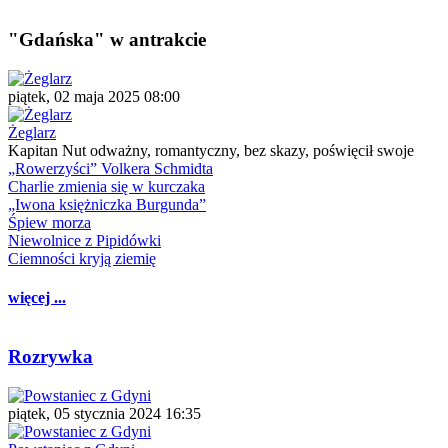
"Gdańska" w antrakcie
piątek, 02 maja 2025 08:00
Żeglarz
Kapitan Nut odważny, romantyczny, bez skazy, poświęcił swoje
„Rowerzyści” Volkera Schmidta
Charlie zmienia się w kurczaka
„Iwona księżniczka Burgunda”
Śpiew morza
Niewolnice z Pipidówki
Ciemności kryją ziemię
więcej ...
Rozrywka
piątek, 05 stycznia 2024 16:35