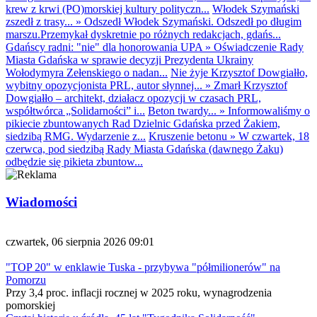
krew z krwi (PO)morskiej kultury polityczn...
Włodek Szymański
zszedł z trasy...
»
Odszedł Włodek Szymański. Odszedł po długim
marszu.Przemykał dyskretnie po różnych redakcjach, gdańs...
Gdańscy radni: "nie" dla honorowania UPA
»
Oświadczenie Rady
Miasta Gdańska w sprawie decyzji Prezydenta Ukrainy
Wołodymyra Zełenskiego o nadan...
Nie żyje Krzysztof Dowgiałło,
wybitny opozycjonista PRL, autor słynnej...
»
Zmarł Krzysztof
Dowgiałło – architekt, działacz opozycji w czasach PRL,
współtwórca „Solidarności” i...
Beton twardy...
»
Informowaliśmy o
pikiecie zbuntowanych Rad Dzielnic Gdańska przed Żakiem,
siedzibą RMG. Wydarzenie z...
Kruszenie betonu
»
W czwartek, 18
czerwca, pod siedzibą Rady Miasta Gdańska (dawnego Żaku)
odbędzie się pikieta zbuntow...
Wiadomości
czwartek, 06 sierpnia 2026 09:01
"TOP 20" w enklawie Tuska - przybywa "półmilionerów" na
Pomorzu
Przy 3,4 proc. inflacji rocznej w 2025 roku, wynagrodzenia
pomorskiej