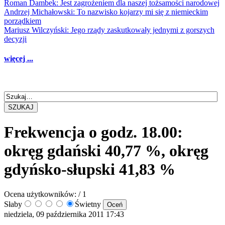
Roman Dambek: Jest zagrożeniem dla naszej tożsamości narodowej
Andrzej Michałowski: To nazwisko kojarzy mi się z niemieckim
porządkiem
Mariusz Wilczyński: Jego rządy zaskutkowały jednymi z gorszych
decyzji
więcej ...
SZUKAJ
Frekwencja o godz. 18.00:
okręg gdański 40,77 %, okręg
gdyńsko-słupski 41,83 %
Ocena użytkowników:
/ 1
Słaby
Świetny
niedziela, 09 października 2011 17:43