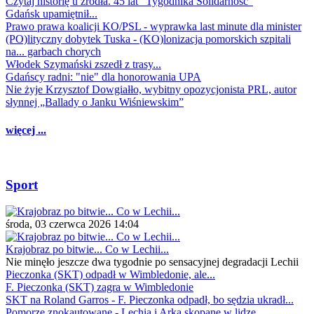
Czytaj historię u źródła. 45 lat "Tygodnika Solidarność"
Gdańsk upamiętnił...
Prawo prawa koalicji KO/PSL - wyprawka last minute dla minister
(PO)lityczny dobytek Tuska - (KO)lonizacja pomorskich szpitali
na... garbach chorych
Włodek Szymański zszedł z trasy...
Gdańscy radni: "nie" dla honorowania UPA
Nie żyje Krzysztof Dowgiałło, wybitny opozycjonista PRL, autor
słynnej „Ballady o Janku Wiśniewskim”
więcej ...
Sport
środa, 03 czerwca 2026 14:04
Krajobraz po bitwie... Co w Lechii...
Nie minęło jeszcze dwa tygodnie po sensacyjnej degradacji Lechii
Pieczonka (SKT) odpadł w Wimbledonie, ale...
F. Pieczonka (SKT) zagra w Wimbledonie
SKT na Roland Garros - F. Pieczonka odpadł, bo sędzia ukradł...
Pomorze znokautowane - Lechia i Arka skopane w lidze