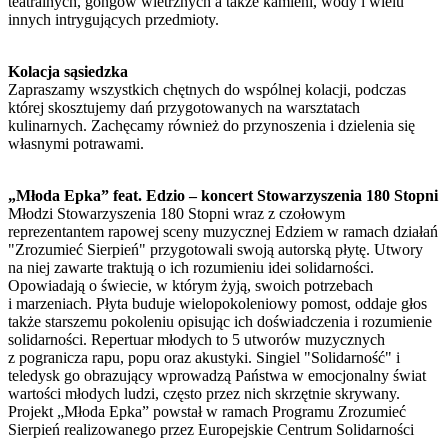
teatralnych, gongów wietrznych a także kamieni, wody i wielu
innych intrygujących przedmioty.
Kolacja sąsiedzka
Zapraszamy wszystkich chętnych do wspólnej kolacji, podczas
której skosztujemy dań przygotowanych na warsztatach
kulinarnych. Zachęcamy również do przynoszenia i dzielenia się
własnymi potrawami.
„Młoda Epka” feat. Edzio – koncert Stowarzyszenia 180 Stopni
Młodzi Stowarzyszenia 180 Stopni wraz z czołowym
reprezentantem rapowej sceny muzycznej Edziem w ramach działań
"Zrozumieć Sierpień" przygotowali swoją autorską płytę. Utwory
na niej zawarte traktują o ich rozumieniu idei solidarności.
Opowiadają o świecie, w którym żyją, swoich potrzebach
i marzeniach. Płyta buduje wielopokoleniowy pomost, oddaje głos
także starszemu pokoleniu opisując ich doświadczenia i rozumienie
solidarności. Repertuar młodych to 5 utworów muzycznych
z pogranicza rapu, popu oraz akustyki. Singiel "Solidarność" i
teledysk go obrazujący wprowadzą Państwa w emocjonalny świat
wartości młodych ludzi, często przez nich skrzętnie skrywany.
Projekt „Młoda Epka” powstał w ramach Programu Zrozumieć
Sierpień realizowanego przez Europejskie Centrum Solidarności