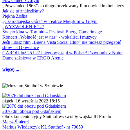
Powstaniec z Gdyni
„Powstaniec 1863”- to długo oczekiwany film o wielkim bohaterze
Jak się tu znaleźliśmy?
Piękna Zośka
„Czarodziejska Góra” w Teatrze Miejskim w Gdyni
„WYZWOLENIE”...?
Święto kina w Toruniu – Festiwal EnergaCamerimage
Koncert „Wolność jest w nas” - wokaliści i muzycy
Jeśli lubisz film „Buena Vista Social Club” nie możesz przegapić
show na Ołowiance
GAROU już 25 i 27 lutego wystąpi w Polsce! Dzwonnik z Notre
Dame zaśpiewa w ERGO Arenie
więcej ...
piątek, 16 września 2022 18:15
2076 dni obozu pod Gdańskiem
Obóz koncentracyjny Stutthof wyzwoliły wojska III Frontu
Marsz Śmierci
Markus Włodarczyk KL Stutthof - nr 79059