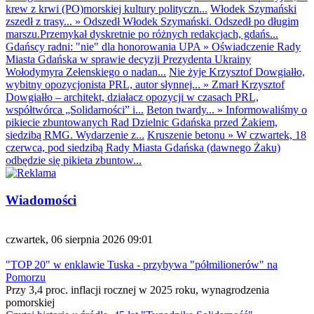
krew z krwi (PO)morskiej kultury polityczn...
Włodek Szymański
zszedł z trasy...
»
Odszedł Włodek Szymański. Odszedł po długim
marszu.Przemykał dyskretnie po różnych redakcjach, gdańs...
Gdańscy radni: "nie" dla honorowania UPA
»
Oświadczenie Rady
Miasta Gdańska w sprawie decyzji Prezydenta Ukrainy
Wołodymyra Zełenskiego o nadan...
Nie żyje Krzysztof Dowgiałło,
wybitny opozycjonista PRL, autor słynnej...
»
Zmarł Krzysztof
Dowgiałło – architekt, działacz opozycji w czasach PRL,
współtwórca „Solidarności” i...
Beton twardy...
»
Informowaliśmy o
pikiecie zbuntowanych Rad Dzielnic Gdańska przed Żakiem,
siedzibą RMG. Wydarzenie z...
Kruszenie betonu
»
W czwartek, 18
czerwca, pod siedzibą Rady Miasta Gdańska (dawnego Żaku)
odbędzie się pikieta zbuntow...
Wiadomości
czwartek, 06 sierpnia 2026 09:01
"TOP 20" w enklawie Tuska - przybywa "półmilionerów" na
Pomorzu
Przy 3,4 proc. inflacji rocznej w 2025 roku, wynagrodzenia
pomorskiej