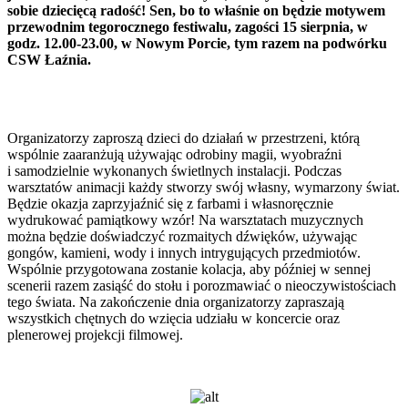
sobie dziecięcą radość! Sen, bo to właśnie on będzie motywem
przewodnim tegorocznego festiwalu, zagości 15 sierpnia, w
godz. 12.00-23.00, w Nowym Porcie, tym razem na podwórku
CSW Łaźnia.
Organizatorzy zaproszą dzieci do działań w przestrzeni, którą
wspólnie zaaranżują używając odrobiny magii, wyobraźni
i samodzielnie wykonanych świetlnych instalacji. Podczas
warsztatów animacji każdy stworzy swój własny, wymarzony świat.
Będzie okazja zaprzyjaźnić się z farbami i własnoręcznie
wydrukować pamiątkowy wzór! Na warsztatach muzycznych
można będzie doświadczyć rozmaitych dźwięków, używając
gongów, kamieni, wody i innych intrygujących przedmiotów.
Wspólnie przygotowana zostanie kolacja, aby później w sennej
scenerii razem zasiąść do stołu i porozmawiać o nieoczywistościach
tego świata. Na zakończenie dnia organizatorzy zapraszają
wszystkich chętnych do wzięcia udziału w koncercie oraz
plenerowej projekcji filmowej.