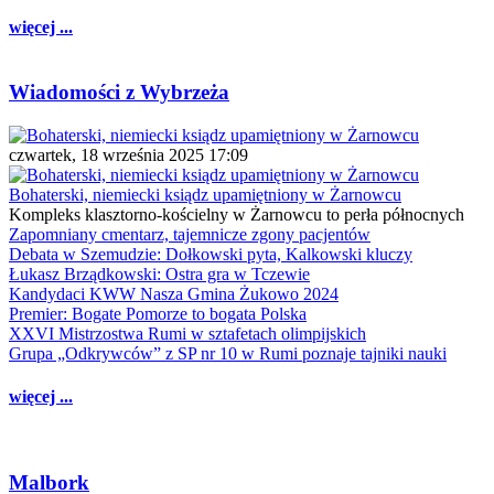
więcej ...
Wiadomości z Wybrzeża
czwartek, 18 września 2025 17:09
Bohaterski, niemiecki ksiądz upamiętniony w Żarnowcu
Kompleks klasztorno-kościelny w Żarnowcu to perła północnych
Zapomniany cmentarz, tajemnicze zgony pacjentów
Debata w Szemudzie: Dołkowski pyta, Kalkowski kluczy
Łukasz Brządkowski: Ostra gra w Tczewie
Kandydaci KWW Nasza Gmina Żukowo 2024
Premier: Bogate Pomorze to bogata Polska
XXVI Mistrzostwa Rumi w sztafetach olimpijskich
Grupa „Odkrywców” z SP nr 10 w Rumi poznaje tajniki nauki
więcej ...
Malbork