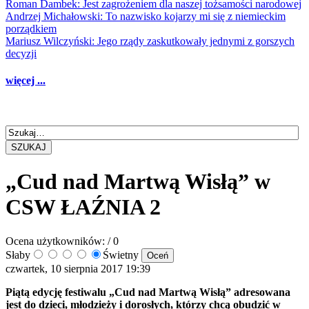
Roman Dambek: Jest zagrożeniem dla naszej tożsamości narodowej
Andrzej Michałowski: To nazwisko kojarzy mi się z niemieckim
porządkiem
Mariusz Wilczyński: Jego rządy zaskutkowały jednymi z gorszych
decyzji
więcej ...
SZUKAJ
„Cud nad Martwą Wisłą” w
CSW ŁAŹNIA 2
Ocena użytkowników:
/ 0
Słaby
Świetny
czwartek, 10 sierpnia 2017 19:39
Piątą edycję festiwalu „Cud nad Martwą Wisłą” adresowana
jest do dzieci, młodzieży i dorosłych, którzy chcą obudzić w