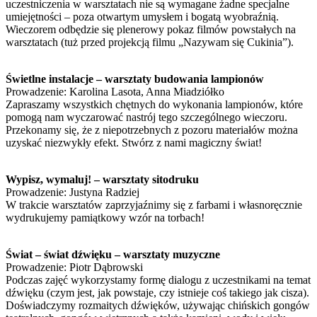
uczestniczenia w warsztatach nie są wymagane żadne specjalne
umiejętności – poza otwartym umysłem i bogatą wyobraźnią.
Wieczorem odbędzie się plenerowy pokaz filmów powstałych na
warsztatach (tuż przed projekcją filmu „Nazywam się Cukinia”).
Świetlne instalacje – warsztaty budowania lampionów
Prowadzenie: Karolina Lasota, Anna Miadziółko
Zapraszamy wszystkich chętnych do wykonania lampionów, które
pomogą nam wyczarować nastrój tego szczególnego wieczoru.
Przekonamy się, że z niepotrzebnych z pozoru materiałów można
uzyskać niezwykły efekt. Stwórz z nami magiczny świat!
Wypisz, wymaluj! – warsztaty sitodruku
Prowadzenie: Justyna Radziej
W trakcie warsztatów zaprzyjaźnimy się z farbami i własnoręcznie
wydrukujemy pamiątkowy wzór na torbach!
Świat – świat dźwięku – warsztaty muzyczne
Prowadzenie: Piotr Dąbrowski
Podczas zajęć wykorzystamy formę dialogu z uczestnikami na temat
dźwięku (czym jest, jak powstaje, czy istnieje coś takiego jak cisza).
Doświadczymy rozmaitych dźwięków, używając chińskich gongów