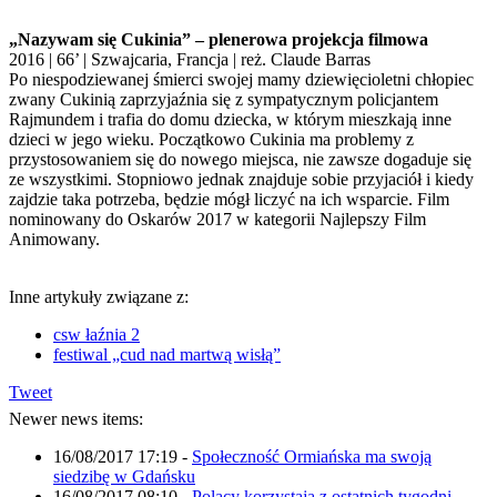
„Nazywam się Cukinia” – plenerowa projekcja filmowa
2016 | 66’ | Szwajcaria, Francja | reż. Claude Barras
Po niespodziewanej śmierci swojej mamy dziewięcioletni chłopiec
zwany Cukinią zaprzyjaźnia się z sympatycznym policjantem
Rajmundem i trafia do domu dziecka, w którym mieszkają inne
dzieci w jego wieku. Początkowo Cukinia ma problemy z
przystosowaniem się do nowego miejsca, nie zawsze dogaduje się
ze wszystkimi. Stopniowo jednak znajduje sobie przyjaciół i kiedy
zajdzie taka potrzeba, będzie mógł liczyć na ich wsparcie. Film
nominowany do Oskarów 2017 w kategorii Najlepszy Film
Animowany.
Inne artykuły związane z:
csw łaźnia 2
festiwal „cud nad martwą wisłą”
Tweet
Newer news items:
16/08/2017 17:19
-
Społeczność Ormiańska ma swoją
siedzibę w Gdańsku
16/08/2017 08:10
-
Polacy korzystają z ostatnich tygodni