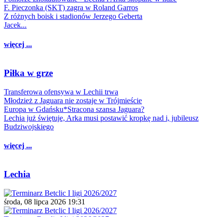
F. Pieczonka (SKT) zagra w Roland Garros
Z różnych boisk i stadionów Jerzego Geberta
Jacek...
więcej ...
Piłka w grze
Transferowa ofensywa w Lechii trwa
Młodzież z Jaguara nie zostaje w Trójmieście
Europa w Gdańsku*Stracona szansa Jaguara?
Lechia już świętuje, Arka musi postawić kropkę nad i, jubileusz
Budziwojskiego
więcej ...
Lechia
środa, 08 lipca 2026 19:31