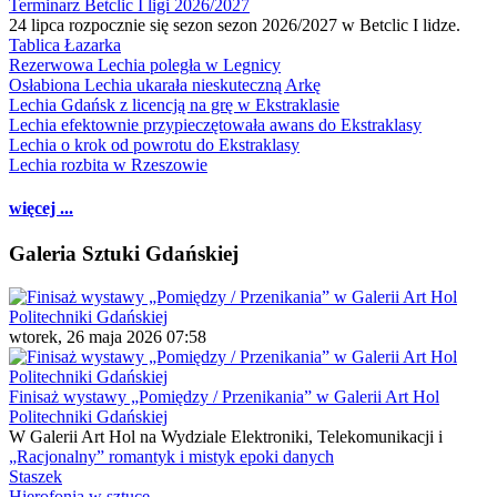
Terminarz Betclic I ligi 2026/2027
24 lipca rozpocznie się sezon sezon 2026/2027 w Betclic I lidze.
Tablica Łazarka
Rezerwowa Lechia poległa w Legnicy
Osłabiona Lechia ukarała nieskuteczną Arkę
Lechia Gdańsk z licencją na grę w Ekstraklasie
Lechia efektownie przypieczętowała awans do Ekstraklasy
Lechia o krok od powrotu do Ekstraklasy
Lechia rozbita w Rzeszowie
więcej ...
Galeria Sztuki Gdańskiej
wtorek, 26 maja 2026 07:58
Finisaż wystawy „Pomiędzy / Przenikania” w Galerii Art Hol
Politechniki Gdańskiej
W Galerii Art Hol na Wydziale Elektroniki, Telekomunikacji i
„Racjonalny” romantyk i mistyk epoki danych
Staszek
Hierofonia w sztuce