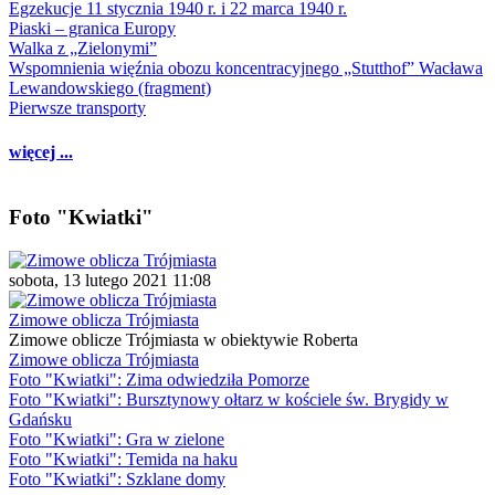
Egzekucje 11 stycznia 1940 r. i 22 marca 1940 r.
Piaski – granica Europy
Walka z „Zielonymi”
Wspomnienia więźnia obozu koncentracyjnego „Stutthof” Wacława
Lewandowskiego (fragment)
Pierwsze transporty
więcej ...
Foto "Kwiatki"
sobota, 13 lutego 2021 11:08
Zimowe oblicza Trójmiasta
Zimowe oblicze Trójmiasta w obiektywie Roberta
Zimowe oblicza Trójmiasta
Foto "Kwiatki": Zima odwiedziła Pomorze
Foto "Kwiatki": Bursztynowy ołtarz w kościele św. Brygidy w
Gdańsku
Foto "Kwiatki": Gra w zielone
Foto "Kwiatki": Temida na haku
Foto "Kwiatki": Szklane domy