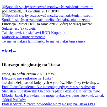
poniedziałek, 10 kwietnia 2017 18:04
Spotkali się, by oszacować możliwości założenia muzeum
Fundacja „Mater Dei”, ta sama dzięki której w dużej mierze
Sukces jest (z) kobietą
Tak się bawi, tak się bawi ROD Kopernik!
Malbork w Europarlamencie
To nie jest jakieś tam miasto, to nie jest jakiś tam zamek
więcej ...
Dlaczego nie głosuję na Tuska
środa, 04 października 2023 12:35
Dlaczego nie zagłosuję na Tuska?
Już dni dzielą nas od kolejnych wyborów. Niektórzy twierdzą, że
Prof. Piotr Czauderna: Nie akceptuję, gdy gardzi się słabszym
Stanisław Fudakowski: On chce rządzić i dzielić a to jest za mało
Mikołaj Jacek Kujawian: nie mogę wybaczyć panu Tuskowi, że tak
skłócił Polaków
Piotr Kotlarz: Z trzech powodów nie zagłosuję na Tuska i PO