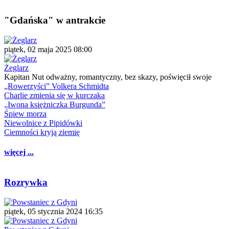
"Gdańska" w antrakcie
piątek, 02 maja 2025 08:00
Żeglarz
Kapitan Nut odważny, romantyczny, bez skazy, poświęcił swoje
„Rowerzyści” Volkera Schmidta
Charlie zmienia się w kurczaka
„Iwona księżniczka Burgunda”
Śpiew morza
Niewolnice z Pipidówki
Ciemności kryją ziemię
więcej ...
Rozrywka
piątek, 05 stycznia 2024 16:35