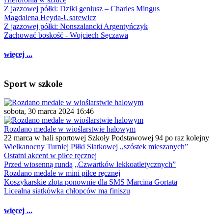
Z jazzowej półki: Dziki geniusz – Charles Mingus
Magdalena Heyda-Usarewicz
Z jazzowej półki: Nonszalancki Argentyńczyk
Zachować boskość - Wojciech Sęczawa
więcej ...
Sport w szkole
sobota, 30 marca 2024 16:46
Rozdano medale w wioślarstwie halowym
22 marca w hali sportowej Szkoły Podstawowej 94 po raz kolejny
Wielkanocny Turniej Piłki Siatkowej ,,szóstek mieszanych”
Ostatni akcent w piłce ręcznej
Przed wiosenną rundą „Czwartków lekkoatletycznych”
Rozdano medale w mini piłce ręcznej
Koszykarskie złota ponownie dla SMS Marcina Gortata
Licealna siatkówka chłopców ma finiszu
więcej ...