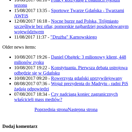
sezonu
15/08/2017 13:35
-
Sportowe Twarze Gdańska - Twarzami
AWFiS
12/08/2017 16:18
-
Nocne burze nad Polską. Trójmiasto
szczęśliwie bez ofiar, pomorskie najbardziej poszkodowanym
województwem
11/08/2017 11:37
-
"Drużba" Karnowskiego
Older news items:
10/08/2017 19:26
-
Daniel Obajtek: 3 milionowy klient, 448
milionów zysku
10/08/2017 19:22
-
Konstytuanta. Pierwsza debata ustrojowa
odbędzie się w Gdańsku
10/08/2017 09:20
-
Rowerzysta gdański uprzywilejowany
08/08/2017 07:36
-
Wojaż prezydenta do Madrytu - radni PiS
żądają odpowiedzi
07/08/2017 18:34
-
Czy nadciąga koniec zagranicznych
właścicieli mass mediów?
Poprzednia strona
Następna strona
Dodaj komentarz