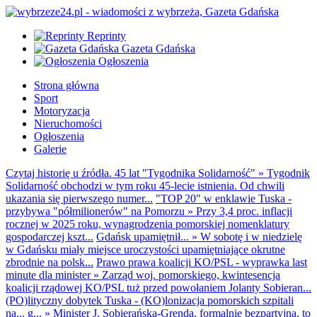
Reprinty
Gazeta Gdańska
Ogłoszenia
Strona główna
Sport
Motoryzacja
Nieruchomości
Ogłoszenia
Galerie
Czytaj historię u źródła. 45 lat "Tygodnika Solidarność"
»
Tygodnik
Solidarność obchodzi w tym roku 45-lecie istnienia. Od chwili
ukazania się pierwszego numer...
"TOP 20" w enklawie Tuska -
przybywa "półmilionerów" na Pomorzu
»
Przy 3,4 proc. inflacji
rocznej w 2025 roku, wynagrodzenia pomorskiej nomenklatury
gospodarczej kszt...
Gdańsk upamiętnił...
»
W sobotę i w niedzielę
w Gdańsku miały miejsce uroczystości upamiętniające okrutne
zbrodnie na polsk...
Prawo prawa koalicji KO/PSL - wyprawka last
minute dla minister
»
Zarząd woj. pomorskiego, kwintesencja
koalicji rządowej KO/PSL tuż przed powołaniem Jolanty Sobieran...
(PO)lityczny dobytek Tuska - (KO)lonizacja pomorskich szpitali
na... g...
»
Minister J. Sobierańska-Grenda, formalnie bezpartyjna, to