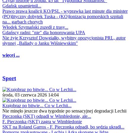
Czytaj historię u źródła. 45 lat "Tygodnika Solidarność"
Gdańsk upamiętnił...
Prawo prawa koalicji KO/PSL - wyprawka last minute dla minister
(PO)lityczny dobytek Tuska - (KO)lonizacja pomorskich szpitali
na... garbach chorych
Włodek Szymański zszedł z trasy...
Gdańscy radni: "nie" dla honorowania UPA
Nie żyje Krzysztof Dowgiałło, wybitny opozycjonista PRL, autor
słynnej „Ballady o Janku Wiśniewskim”
więcej ...
Sport
środa, 03 czerwca 2026 14:04
Krajobraz po bitwie... Co w Lechii...
Nie minęło jeszcze dwa tygodnie po sensacyjnej degradacji Lechii
Pieczonka (SKT) odpadł w Wimbledonie, ale...
F. Pieczonka (SKT) zagra w Wimbledonie
SKT na Roland Garros - F. Pieczonka odpadł, bo sędzia ukradł...
Pomorze znokautowane - Lechia i Arka skopane w lidze