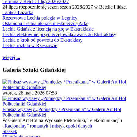
Terminarz Betclic I ligi 2026/2027
24 lipca rozpocznie się sezon sezon 2026/2027 w Betclic I lidze.
Tablica Łazarka
Rezerwowa Lechia poległa w Legnicy
Osłabiona Lechia ukarała nieskuteczną Arkę
Lechia Gdańsk z licencją na grę w Ekstraklasie
Lechia efektownie przypieczętowała awans do Ekstraklasy
Lechia o krok od powrotu do Ekstraklasy
Lechia rozbita w Rzeszowie
więcej ...
Galeria Sztuki Gdańskiej
wtorek, 26 maja 2026 07:58
Finisaż wystawy „Pomiędzy / Przenikania” w Galerii Art Hol
Politechniki Gdańskiej
W Galerii Art Hol na Wydziale Elektroniki, Telekomunikacji i
„Racjonalny” romantyk i mistyk epoki danych
Staszek
Hierofonia w sztuce