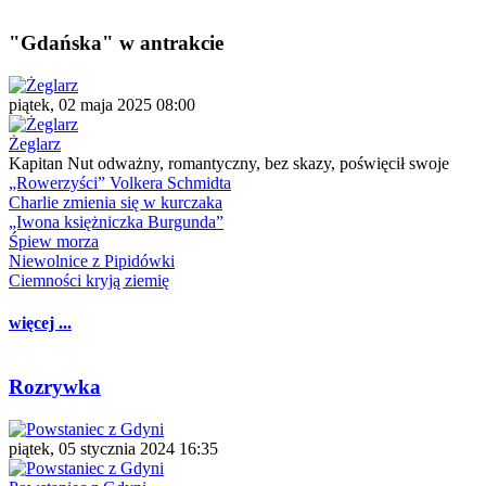
"Gdańska" w antrakcie
piątek, 02 maja 2025 08:00
Żeglarz
Kapitan Nut odważny, romantyczny, bez skazy, poświęcił swoje
„Rowerzyści” Volkera Schmidta
Charlie zmienia się w kurczaka
„Iwona księżniczka Burgunda”
Śpiew morza
Niewolnice z Pipidówki
Ciemności kryją ziemię
więcej ...
Rozrywka
piątek, 05 stycznia 2024 16:35