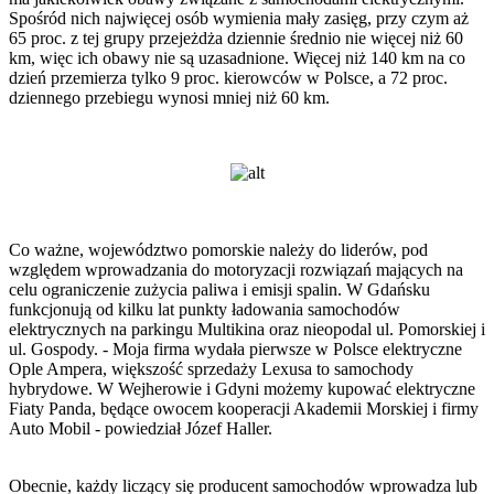
Spośród nich najwięcej osób wymienia mały zasięg, przy czym aż
65 proc. z tej grupy przejeżdża dziennie średnio nie więcej niż 60
km, więc ich obawy nie są uzasadnione. Więcej niż 140 km na co
dzień przemierza tylko 9 proc. kierowców w Polsce, a 72 proc.
dziennego przebiegu wynosi mniej niż 60 km.
Co ważne, województwo pomorskie należy do liderów, pod
względem wprowadzania do motoryzacji rozwiązań mających na
celu ograniczenie zużycia paliwa i emisji spalin. W Gdańsku
funkcjonują od kilku lat punkty ładowania samochodów
elektrycznych na parkingu Multikina oraz nieopodal ul. Pomorskiej i
ul. Gospody. - Moja firma wydała pierwsze w Polsce elektryczne
Ople Ampera, większość sprzedaży Lexusa to samochody
hybrydowe. W Wejherowie i Gdyni możemy kupować elektryczne
Fiaty Panda, będące owocem kooperacji Akademii Morskiej i firmy
Auto Mobil - powiedział Józef Haller.
Obecnie, każdy liczący się producent samochodów wprowadza lub