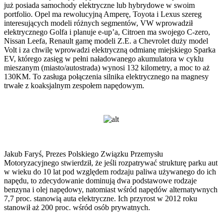
już posiada samochody elektryczne lub hybrydowe w swoim
portfolio. Opel ma rewolucyjną Amperę, Toyota i Lexus szereg
interesujących modeli różnych segmentów, VW wprowadził
elektrycznego Golfa i planuje e-up’a, Citroen ma swojego C-zero,
Nissan Leefa, Renault gamę modeli Z.E. a Chevrolet duży model
Volt i za chwilę wprowadzi elektryczną odmianę miejskiego Sparka
EV, którego zasięg w pełni naładowanego akumulatora w cyklu
mieszanym (miasto/autostrada) wynosi 132 kilometry, a moc to aż
130KM. To zasługa połączenia silnika elektrycznego na magnesy
trwałe z koaksjalnym zespołem napędowym.
Jakub Faryś, Prezes Polskiego Związku Przemysłu
Motoryzacyjnego stwierdził, że jeśli rozpatrywać strukturę parku aut
w wieku do 10 lat pod względem rodzaju paliwa używanego do ich
napędu, to zdecydowanie dominują dwa podstawowe rodzaje
benzyna i olej napędowy, natomiast wśród napędów alternatywnych
7,7 proc. stanowią auta elektryczne. Ich przyrost w 2012 roku
stanowił aż 200 proc. wśród osób prywatnych.