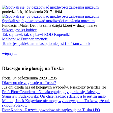
poniedziałek, 10 kwietnia 2017 18:04
Spotkali się, by oszacować możliwości założenia muzeum
Fundacja „Mater Dei”, ta sama dzięki której w dużej mierze
Sukces jest (z) kobietą
Tak się bawi, tak się bawi ROD Kopernik!
Malbork w Europarlamencie
To nie jest jakieś tam miasto, to nie jest jakiś tam zamek
więcej ...
Dlaczego nie głosuję na Tuska
środa, 04 października 2023 12:35
Dlaczego nie zagłosuję na Tuska?
Już dni dzielą nas od kolejnych wyborów. Niektórzy twierdzą, że
Prof. Piotr Czauderna: Nie akceptuję, gdy gardzi się słabszym
Stanisław Fudakowski: On chce rządzić i dzielić a to jest za mało
Mikołaj Jacek Kujawian: nie mogę wybaczyć panu Tuskowi, że tak
skłócił Polaków
Piotr Kotlarz: Z trzech powodów nie zagłosuję na Tuska i PO