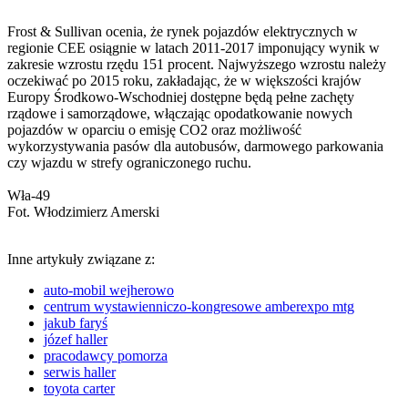
Frost & Sullivan ocenia, że rynek pojazdów elektrycznych w
regionie CEE osiągnie w latach 2011-2017 imponujący wynik w
zakresie wzrostu rzędu 151 procent. Najwyższego wzrostu należy
oczekiwać po 2015 roku, zakładając, że w większości krajów
Europy Środkowo-Wschodniej dostępne będą pełne zachęty
rządowe i samorządowe, włączając opodatkowanie nowych
pojazdów w oparciu o emisję CO2 oraz możliwość
wykorzystywania pasów dla autobusów, darmowego parkowania
czy wjazdu w strefy ograniczonego ruchu.
Wła-49
Fot. Włodzimierz Amerski
Inne artykuły związane z:
auto-mobil wejherowo
centrum wystawienniczo-kongresowe amberexpo mtg
jakub faryś
józef haller
pracodawcy pomorza
serwis haller
toyota carter