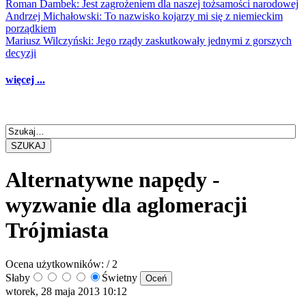
Roman Dambek: Jest zagrożeniem dla naszej tożsamości narodowej
Andrzej Michałowski: To nazwisko kojarzy mi się z niemieckim
porządkiem
Mariusz Wilczyński: Jego rządy zaskutkowały jednymi z gorszych
decyzji
więcej ...
SZUKAJ
Alternatywne napędy -
wyzwanie dla aglomeracji
Trójmiasta
Ocena użytkowników:
/ 2
Słaby
Świetny
wtorek, 28 maja 2013 10:12