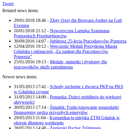
Tweet
Related news items:
29/01/2018 18:46
-
Złoty Oxer dla Browaru Amber na Gali
Evening
10/01/2018 21:12
-
Noworoczna Lampka Szampana
Pomorskich Przedsiębiorców
30/09/2016 14:07
-
Jubileusz 25-lecia Pracodawców Pomorza
12/04/2016 19:12
-
Wręczenie Medali Prezydenta Miasta
Gdańska i odznaczeń „Za zasługi dla Pracodawców
Pomorza”
25/01/2016 19:13
-
Medale, statuetki i dyplomy dla
pracowników służb zatrudnienia
Newer news items:
31/05/2013 17:42
-
Schody ruchome z dworca PKP na PKS
w Gdańsku czynne
31/05/2013 14:00
-
Pomaska: Dzieci nobilitują do większej
aktywności
30/05/2013 17:14
-
Śniadek: Funkcjonowanie gospodarki
finansujemy nędzą przyszłych emerytów
29/05/2013 11:04
-
Komunikacja miejska ZTM Gdańsk w
okresie długiego weekendu
28/05/2013 14:48
-
Żeglarski Puchar Trójmiasta