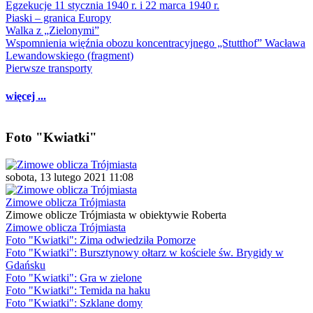
Egzekucje 11 stycznia 1940 r. i 22 marca 1940 r.
Piaski – granica Europy
Walka z „Zielonymi”
Wspomnienia więźnia obozu koncentracyjnego „Stutthof” Wacława
Lewandowskiego (fragment)
Pierwsze transporty
więcej ...
Foto "Kwiatki"
sobota, 13 lutego 2021 11:08
Zimowe oblicza Trójmiasta
Zimowe oblicze Trójmiasta w obiektywie Roberta
Zimowe oblicza Trójmiasta
Foto "Kwiatki": Zima odwiedziła Pomorze
Foto "Kwiatki": Bursztynowy ołtarz w kościele św. Brygidy w
Gdańsku
Foto "Kwiatki": Gra w zielone
Foto "Kwiatki": Temida na haku
Foto "Kwiatki": Szklane domy