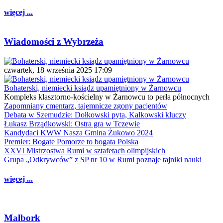
więcej ...
Wiadomości z Wybrzeża
czwartek, 18 września 2025 17:09
Bohaterski, niemiecki ksiądz upamiętniony w Żarnowcu
Kompleks klasztorno-kościelny w Żarnowcu to perła północnych
Zapomniany cmentarz, tajemnicze zgony pacjentów
Debata w Szemudzie: Dołkowski pyta, Kalkowski kluczy
Łukasz Brządkowski: Ostra gra w Tczewie
Kandydaci KWW Nasza Gmina Żukowo 2024
Premier: Bogate Pomorze to bogata Polska
XXVI Mistrzostwa Rumi w sztafetach olimpijskich
Grupa „Odkrywców” z SP nr 10 w Rumi poznaje tajniki nauki
więcej ...
Malbork