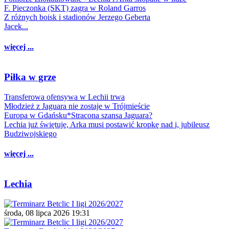
F. Pieczonka (SKT) zagra w Roland Garros
Z różnych boisk i stadionów Jerzego Geberta
Jacek...
więcej ...
Piłka w grze
Transferowa ofensywa w Lechii trwa
Młodzież z Jaguara nie zostaje w Trójmieście
Europa w Gdańsku*Stracona szansa Jaguara?
Lechia już świętuje, Arka musi postawić kropkę nad i, jubileusz
Budziwojskiego
więcej ...
Lechia
środa, 08 lipca 2026 19:31