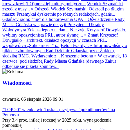
krew z krwi (PO)morskiej kultury polityczn...
Włodek Szymański
zszedł z trasy...
»
Odszedł Włodek Szymański. Odszedł po długim
marszu.Przemykał dyskretnie po różnych redakcjach, gdańs...
Gdańscy radni: "nie" dla honorowania UPA
»
Oświadczenie Rady
Miasta Gdańska w sprawie decyzji Prezydenta Ukrainy
Wołodymyra Zełenskiego o nadan...
Nie żyje Krzysztof Dowgiałło,
wybitny opozycjonista PRL, autor słynnej...
»
Zmarł Krzysztof
Dowgiałło – architekt, działacz opozycji w czasach PRL,
współtwórca „Solidarności” i...
Beton twardy...
»
Informowaliśmy o
pikiecie zbuntowanych Rad Dzielnic Gdańska przed Żakiem,
siedzibą RMG. Wydarzenie z...
Kruszenie betonu
»
W czwartek, 18
czerwca, pod siedzibą Rady Miasta Gdańska (dawnego Żaku)
odbędzie się pikieta zbuntow...
Wiadomości
czwartek, 06 sierpnia 2026 09:01
"TOP 20" w enklawie Tuska - przybywa "półmilionerów" na
Pomorzu
Przy 3,4 proc. inflacji rocznej w 2025 roku, wynagrodzenia
pomorskiej