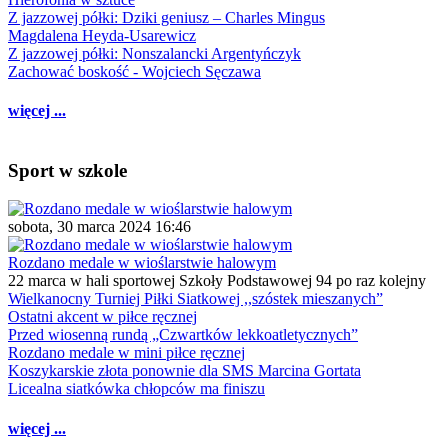
Z jazzowej półki: Dziki geniusz – Charles Mingus
Magdalena Heyda-Usarewicz
Z jazzowej półki: Nonszalancki Argentyńczyk
Zachować boskość - Wojciech Sęczawa
więcej ...
Sport w szkole
sobota, 30 marca 2024 16:46
Rozdano medale w wioślarstwie halowym
22 marca w hali sportowej Szkoły Podstawowej 94 po raz kolejny
Wielkanocny Turniej Piłki Siatkowej ,,szóstek mieszanych”
Ostatni akcent w piłce ręcznej
Przed wiosenną rundą „Czwartków lekkoatletycznych”
Rozdano medale w mini piłce ręcznej
Koszykarskie złota ponownie dla SMS Marcina Gortata
Licealna siatkówka chłopców ma finiszu
więcej ...