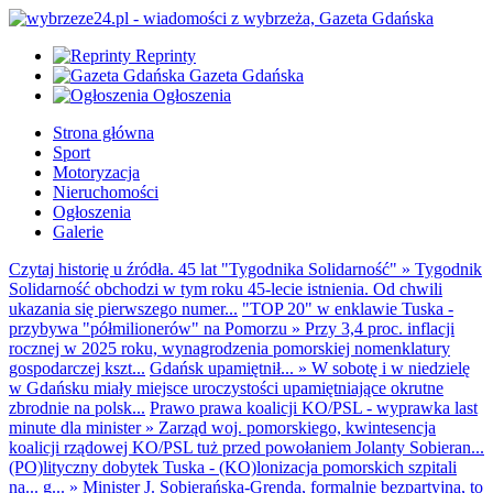
Reprinty
Gazeta Gdańska
Ogłoszenia
Strona główna
Sport
Motoryzacja
Nieruchomości
Ogłoszenia
Galerie
Czytaj historię u źródła. 45 lat "Tygodnika Solidarność"
»
Tygodnik
Solidarność obchodzi w tym roku 45-lecie istnienia. Od chwili
ukazania się pierwszego numer...
"TOP 20" w enklawie Tuska -
przybywa "półmilionerów" na Pomorzu
»
Przy 3,4 proc. inflacji
rocznej w 2025 roku, wynagrodzenia pomorskiej nomenklatury
gospodarczej kszt...
Gdańsk upamiętnił...
»
W sobotę i w niedzielę
w Gdańsku miały miejsce uroczystości upamiętniające okrutne
zbrodnie na polsk...
Prawo prawa koalicji KO/PSL - wyprawka last
minute dla minister
»
Zarząd woj. pomorskiego, kwintesencja
koalicji rządowej KO/PSL tuż przed powołaniem Jolanty Sobieran...
(PO)lityczny dobytek Tuska - (KO)lonizacja pomorskich szpitali
na... g...
»
Minister J. Sobierańska-Grenda, formalnie bezpartyjna, to