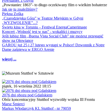
Powstaniec z Gdyni
„Powstaniec 1863”- to długo oczekiwany film o wielkim bohaterze
Jak się tu znaleźliśmy?
Piękna Zośka
„Czarodziejska Góra” w Teatrze Miejskim w Gdyni
„WYZWOLENIE”...?
Święto kina w Toruniu – Festiwal EnergaCamerimage
Koncert „Wolność jest w nas” - wokaliści i muzycy
Jeśli lubisz film „Buena Vista Social Club” nie możesz przegapić
show na Ołowiance
GAROU już 25 i 27 lutego wystąpi w Polsce! Dzwonnik z Notre
Dame zaśpiewa w ERGO Arenie
więcej ...
piątek, 16 września 2022 18:15
2076 dni obozu pod Gdańskiem
Obóz koncentracyjny Stutthof wyzwoliły wojska III Frontu
Marsz Śmierci
Markus Włodarczyk KL Stutthof - nr 79059