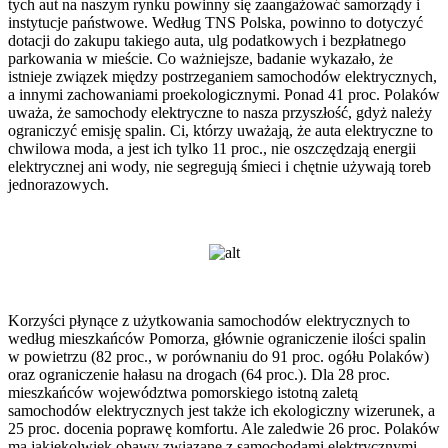
tych aut na naszym rynku powinny się zaangażować samorządy i
instytucje państwowe. Według TNS Polska, powinno to dotyczyć
dotacji do zakupu takiego auta, ulg podatkowych i bezpłatnego
parkowania w mieście. Co ważniejsze, badanie wykazało, że
istnieje związek między postrzeganiem samochodów elektrycznych,
a innymi zachowaniami proekologicznymi. Ponad 41 proc. Polaków
uważa, że samochody elektryczne to nasza przyszłość, gdyż należy
ograniczyć emisję spalin. Ci, którzy uważają, że auta elektryczne to
chwilowa moda, a jest ich tylko 11 proc., nie oszczędzają energii
elektrycznej ani wody, nie segregują śmieci i chętnie używają toreb
jednorazowych.
Korzyści płynące z użytkowania samochodów elektrycznych to
według mieszkańców Pomorza, głównie ograniczenie ilości spalin
w powietrzu (82 proc., w porównaniu do 91 proc. ogółu Polaków)
oraz ograniczenie hałasu na drogach (64 proc.). Dla 28 proc.
mieszkańców województwa pomorskiego istotną zaletą
samochodów elektrycznych jest także ich ekologiczny wizerunek, a
25 proc. docenia poprawę komfortu. Ale zaledwie 26 proc. Polaków
ma jakiekolwiek obawy związane z samochodami elektrycznymi.