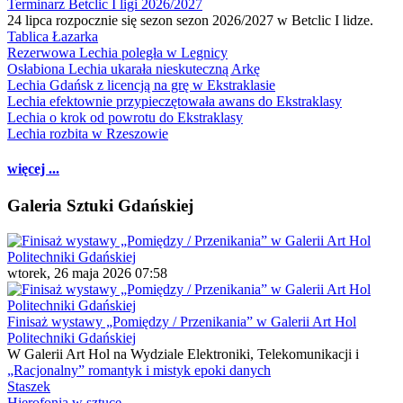
Terminarz Betclic I ligi 2026/2027
24 lipca rozpocznie się sezon sezon 2026/2027 w Betclic I lidze.
Tablica Łazarka
Rezerwowa Lechia poległa w Legnicy
Osłabiona Lechia ukarała nieskuteczną Arkę
Lechia Gdańsk z licencją na grę w Ekstraklasie
Lechia efektownie przypieczętowała awans do Ekstraklasy
Lechia o krok od powrotu do Ekstraklasy
Lechia rozbita w Rzeszowie
więcej ...
Galeria Sztuki Gdańskiej
wtorek, 26 maja 2026 07:58
Finisaż wystawy „Pomiędzy / Przenikania” w Galerii Art Hol
Politechniki Gdańskiej
W Galerii Art Hol na Wydziale Elektroniki, Telekomunikacji i
„Racjonalny” romantyk i mistyk epoki danych
Staszek
Hierofonia w sztuce