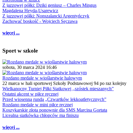
Z jazzowej półki: Dziki geniusz – Charles Mingus
Magdalena Heyda-Usarewicz
Z jazzowej półki: Nonszalancki Argentyńczyk
Zachować boskość - Wojciech Sęczawa
więcej ...
Sport w szkole
sobota, 30 marca 2024 16:46
Rozdano medale w wioślarstwie halowym
22 marca w hali sportowej Szkoły Podstawowej 94 po raz kolejny
Wielkanocny Turniej Piłki Siatkowej ,,szóstek mieszanych”
Ostatni akcent w piłce ręcznej
Przed wiosenną rundą „Czwartków lekkoatletycznych”
Rozdano medale w mini piłce ręcznej
Koszykarskie złota ponownie dla SMS Marcina Gortata
Licealna siatkówka chłopców ma finiszu
więcej ...