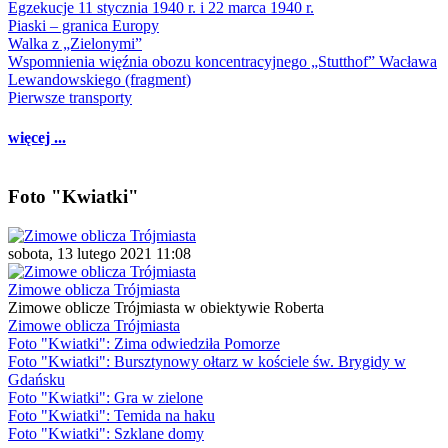
Egzekucje 11 stycznia 1940 r. i 22 marca 1940 r.
Piaski – granica Europy
Walka z „Zielonymi”
Wspomnienia więźnia obozu koncentracyjnego „Stutthof” Wacława
Lewandowskiego (fragment)
Pierwsze transporty
więcej ...
Foto "Kwiatki"
sobota, 13 lutego 2021 11:08
Zimowe oblicza Trójmiasta
Zimowe oblicze Trójmiasta w obiektywie Roberta
Zimowe oblicza Trójmiasta
Foto "Kwiatki": Zima odwiedziła Pomorze
Foto "Kwiatki": Bursztynowy ołtarz w kościele św. Brygidy w
Gdańsku
Foto "Kwiatki": Gra w zielone
Foto "Kwiatki": Temida na haku
Foto "Kwiatki": Szklane domy