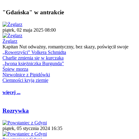
"Gdańska" w antrakcie
piątek, 02 maja 2025 08:00
Żeglarz
Kapitan Nut odważny, romantyczny, bez skazy, poświęcił swoje
„Rowerzyści” Volkera Schmidta
Charlie zmienia się w kurczaka
„Iwona księżniczka Burgunda”
Śpiew morza
Niewolnice z Pipidówki
Ciemności kryją ziemię
więcej ...
Rozrywka
piątek, 05 stycznia 2024 16:35