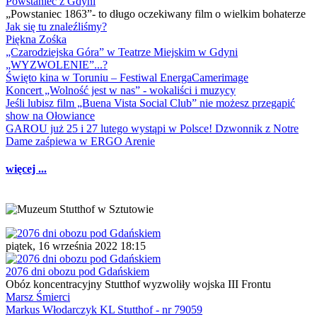
Powstaniec z Gdyni
„Powstaniec 1863”- to długo oczekiwany film o wielkim bohaterze
Jak się tu znaleźliśmy?
Piękna Zośka
„Czarodziejska Góra” w Teatrze Miejskim w Gdyni
„WYZWOLENIE”...?
Święto kina w Toruniu – Festiwal EnergaCamerimage
Koncert „Wolność jest w nas” - wokaliści i muzycy
Jeśli lubisz film „Buena Vista Social Club” nie możesz przegapić
show na Ołowiance
GAROU już 25 i 27 lutego wystąpi w Polsce! Dzwonnik z Notre
Dame zaśpiewa w ERGO Arenie
więcej ...
piątek, 16 września 2022 18:15
2076 dni obozu pod Gdańskiem
Obóz koncentracyjny Stutthof wyzwoliły wojska III Frontu
Marsz Śmierci
Markus Włodarczyk KL Stutthof - nr 79059