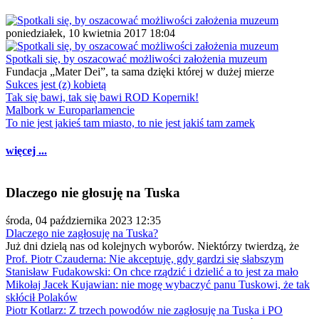
poniedziałek, 10 kwietnia 2017 18:04
Spotkali się, by oszacować możliwości założenia muzeum
Fundacja „Mater Dei”, ta sama dzięki której w dużej mierze
Sukces jest (z) kobietą
Tak się bawi, tak się bawi ROD Kopernik!
Malbork w Europarlamencie
To nie jest jakieś tam miasto, to nie jest jakiś tam zamek
więcej ...
Dlaczego nie głosuję na Tuska
środa, 04 października 2023 12:35
Dlaczego nie zagłosuję na Tuska?
Już dni dzielą nas od kolejnych wyborów. Niektórzy twierdzą, że
Prof. Piotr Czauderna: Nie akceptuję, gdy gardzi się słabszym
Stanisław Fudakowski: On chce rządzić i dzielić a to jest za mało
Mikołaj Jacek Kujawian: nie mogę wybaczyć panu Tuskowi, że tak
skłócił Polaków
Piotr Kotlarz: Z trzech powodów nie zagłosuję na Tuska i PO