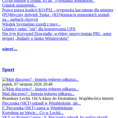
Czytaj historię u źródła. 45 lat "Tygodnika Solidarność"
Gdańsk upamiętnił...
Prawo prawa koalicji KO/PSL - wyprawka last minute dla minister
(PO)lityczny dobytek Tuska - (KO)lonizacja pomorskich szpitali
na... garbach chorych
Włodek Szymański zszedł z trasy...
Gdańscy radni: "nie" dla honorowania UPA
Nie żyje Krzysztof Dowgiałło, wybitny opozycjonista PRL, autor
słynnej „Ballady o Janku Wiśniewskim”
więcej ...
Sport
piątek, 07 sierpnia 2026 20:48
Mati dlaczego? - historia jednego piłkarza...
Bramkarz Lechii. Od A-klasy do Ekstraklasy. Współtwórca historii
Pieczonka (SKT) odpadł w Wimbledonie, ale...
F. Pieczonka (SKT) zagra w Wimbledonie
Krajobraz po bitwie... Co w Lechii...
SKT na Roland Garros - F. Pieczonka odpadł, bo sędzia ukradł...