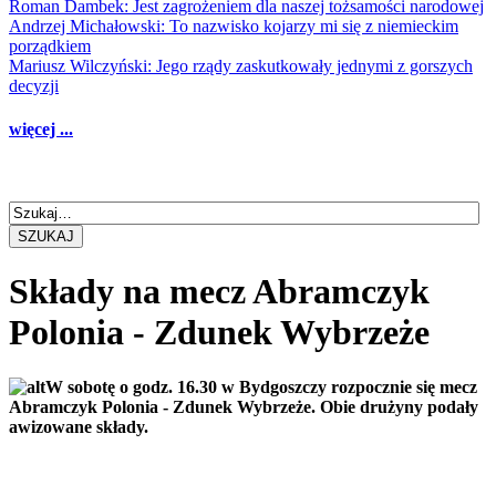
Roman Dambek: Jest zagrożeniem dla naszej tożsamości narodowej
Andrzej Michałowski: To nazwisko kojarzy mi się z niemieckim
porządkiem
Mariusz Wilczyński: Jego rządy zaskutkowały jednymi z gorszych
decyzji
więcej ...
SZUKAJ
Składy na mecz Abramczyk
Polonia - Zdunek Wybrzeże
W sobotę o godz. 16.30 w Bydgoszczy rozpocznie się mecz
Abramczyk Polonia - Zdunek Wybrzeże. Obie drużyny podały
awizowane składy.