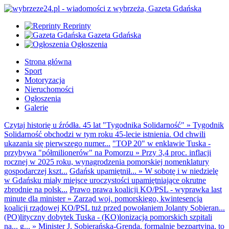
Reprinty
Gazeta Gdańska
Ogłoszenia
Strona główna
Sport
Motoryzacja
Nieruchomości
Ogłoszenia
Galerie
Czytaj historię u źródła. 45 lat "Tygodnika Solidarność"
»
Tygodnik
Solidarność obchodzi w tym roku 45-lecie istnienia. Od chwili
ukazania się pierwszego numer...
"TOP 20" w enklawie Tuska -
przybywa "półmilionerów" na Pomorzu
»
Przy 3,4 proc. inflacji
rocznej w 2025 roku, wynagrodzenia pomorskiej nomenklatury
gospodarczej kszt...
Gdańsk upamiętnił...
»
W sobotę i w niedzielę
w Gdańsku miały miejsce uroczystości upamiętniające okrutne
zbrodnie na polsk...
Prawo prawa koalicji KO/PSL - wyprawka last
minute dla minister
»
Zarząd woj. pomorskiego, kwintesencja
koalicji rządowej KO/PSL tuż przed powołaniem Jolanty Sobieran...
(PO)lityczny dobytek Tuska - (KO)lonizacja pomorskich szpitali
na... g...
»
Minister J. Sobierańska-Grenda, formalnie bezpartyjna, to