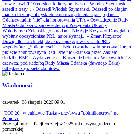
krew z krwi (PO)morskiej kultury polityczn...
Włodek Szymański
zszedł z trasy...
»
Odszedł Włodek Szymański. Odszedł po długim
marszu.Przemykał dyskretnie po różnych redakcjach, gdańs...
Gdańscy radni: "nie" dla honorowania UPA
»
Oświadczenie Rady
Miasta Gdańska w sprawie decyzji Prezydenta Ukrainy
Wołodymyra Zełenskiego o nadan...
Nie żyje Krzysztof Dowgiałło,
wybitny opozycjonista PRL, autor słynnej...
»
Zmarł Krzysztof
Dowgiałło – architekt, działacz opozycji w czasach PRL,
współtwórca „Solidarności” i...
Beton twardy...
»
Informowaliśmy o
pikiecie zbuntowanych Rad Dzielnic Gdańska przed Żakiem,
siedzibą RMG. Wydarzenie z...
Kruszenie betonu
»
W czwartek, 18
czerwca, pod siedzibą Rady Miasta Gdańska (dawnego Żaku)
odbędzie się pikieta zbuntow...
Wiadomości
czwartek, 06 sierpnia 2026 09:01
"TOP 20" w enklawie Tuska - przybywa "półmilionerów" na
Pomorzu
Przy 3,4 proc. inflacji rocznej w 2025 roku, wynagrodzenia
pomorskiej