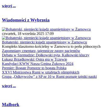
więcej ...
Wiadomości z Wybrzeża
czwartek, 18 września 2025 17:09
Bohaterski, niemiecki ksiądz upamiętniony w Żarnowcu
Kompleks klasztorno-kościelny w Żarnowcu to perła północnych
Zapomniany cmentarz, tajemnicze zgony pacjentów
Debata w Szemudzie: Dołkowski pyta, Kalkowski kluczy
Łukasz Brządkowski: Ostra gra w Tczewie
Kandydaci KWW Nasza Gmina Żukowo 2024
Premier: Bogate Pomorze to bogata Polska
XXVI Mistrzostwa Rumi w sztafetach olimpijskich
Grupa „Odkrywców” z SP nr 10 w Rumi poznaje tajniki nauki
więcej ...
Malbork