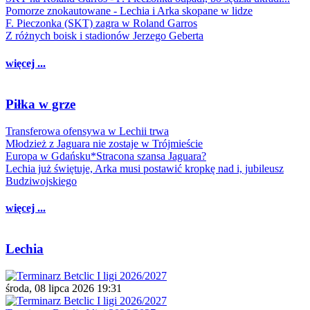
Pomorze znokautowane - Lechia i Arka skopane w lidze
F. Pieczonka (SKT) zagra w Roland Garros
Z różnych boisk i stadionów Jerzego Geberta
więcej ...
Piłka w grze
Transferowa ofensywa w Lechii trwa
Młodzież z Jaguara nie zostaje w Trójmieście
Europa w Gdańsku*Stracona szansa Jaguara?
Lechia już świętuje, Arka musi postawić kropkę nad i, jubileusz
Budziwojskiego
więcej ...
Lechia
środa, 08 lipca 2026 19:31