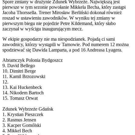
Spore zmiany w drużynie Zdunek Wybrzeże. Największą jest
pierwsze w tym sezonie powołanie Mikkela Becha, który zastąpi
Jacoba Thorssella. Trener Mirosław Berliński dokonał również
roszad w ustawieniu zawodników. W wyniku tej zmiany w
pierwszym biegu nie pojedzie Petre Kildemand, który słabo
zaczynał w wyścigu inaugurującym mecz.
W ekipie gospodarzy nie ma niespodzianek. Pojadą ci sami
zawodnicy, którzy wystąpili w Tarnowie. Pod numerem 12 można
spodziewać się Dawida Lamparta, a pod 16 Andreasa Lyagera.
Abramczyk Polonia Bydgoszcz
9. David Bellego
10. Dimitri Berge
11. Kamil Brzozowski
12.
13. Kai Huckenbeck
14. Nikodem Bartoch
15. Tomasz Orwat
Zdunek Wybrzeże Gdańsk
1. Krystian Pieszczek
2. Rasmus Jensen
3. Kacper Gomólski
4. Mikkel Bech