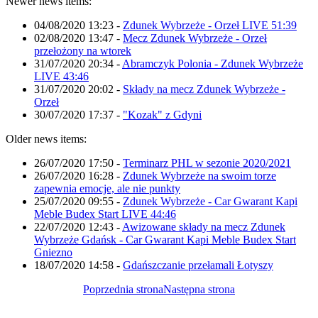
Newer news items:
04/08/2020 13:23
-
Zdunek Wybrzeże - Orzeł LIVE 51:39
02/08/2020 13:47
-
Mecz Zdunek Wybrzeże - Orzeł
przełożony na wtorek
31/07/2020 20:34
-
Abramczyk Polonia - Zdunek Wybrzeże
LIVE 43:46
31/07/2020 20:02
-
Składy na mecz Zdunek Wybrzeże -
Orzeł
30/07/2020 17:37
-
"Kozak" z Gdyni
Older news items:
26/07/2020 17:50
-
Terminarz PHL w sezonie 2020/2021
26/07/2020 16:28
-
Zdunek Wybrzeże na swoim torze
zapewnia emocje, ale nie punkty
25/07/2020 09:55
-
Zdunek Wybrzeże - Car Gwarant Kapi
Meble Budex Start LIVE 44:46
22/07/2020 12:43
-
Awizowane składy na mecz Zdunek
Wybrzeże Gdańsk - Car Gwarant Kapi Meble Budex Start
Gniezno
18/07/2020 14:58
-
Gdańszczanie przełamali Łotyszy
Poprzednia strona
Następna strona