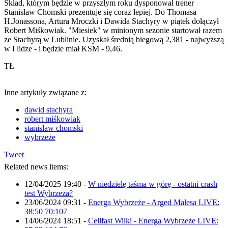
Skład, którym będzie w przyszłym roku dysponował trener
Stanisław Chomski prezentuje się coraz lepiej. Do Thomasa
H.Jonassona, Artura Mroczki i Dawida Stachyry w piątek dołączył
Robert Miśkowiak. "Miesiek" w minionym sezonie startował razem
ze Stachyrą w Lublinie. Uzyskał średnią biegową 2,381 - najwyższą
w I lidze - i będzie miał KSM - 9,46.
TŁ
Inne artykuły związane z:
dawid stachyra
robert miśkowiak
stanisław chomski
wybrzeże
Tweet
Related news items:
12/04/2025 19:40
-
W niedzielę taśma w górę - ostatni crash
test Wybrzeża?
23/06/2024 09:31
-
Energa Wybrzeże - Arged Malesa LIVE:
38:50 70:107
14/06/2024 18:51
-
Cellfast Wilki - Energa Wybrzeże LIVE: