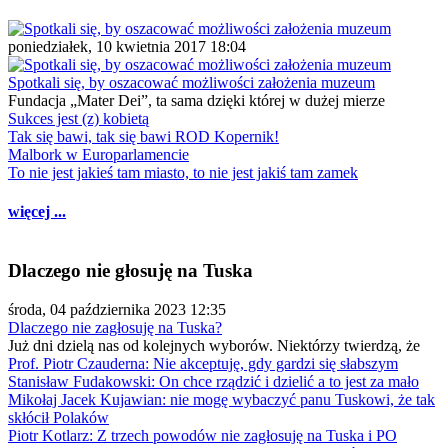
poniedziałek, 10 kwietnia 2017 18:04
Spotkali się, by oszacować możliwości założenia muzeum
Fundacja „Mater Dei”, ta sama dzięki której w dużej mierze
Sukces jest (z) kobietą
Tak się bawi, tak się bawi ROD Kopernik!
Malbork w Europarlamencie
To nie jest jakieś tam miasto, to nie jest jakiś tam zamek
więcej ...
Dlaczego nie głosuję na Tuska
środa, 04 października 2023 12:35
Dlaczego nie zagłosuję na Tuska?
Już dni dzielą nas od kolejnych wyborów. Niektórzy twierdzą, że
Prof. Piotr Czauderna: Nie akceptuję, gdy gardzi się słabszym
Stanisław Fudakowski: On chce rządzić i dzielić a to jest za mało
Mikołaj Jacek Kujawian: nie mogę wybaczyć panu Tuskowi, że tak
skłócił Polaków
Piotr Kotlarz: Z trzech powodów nie zagłosuję na Tuska i PO