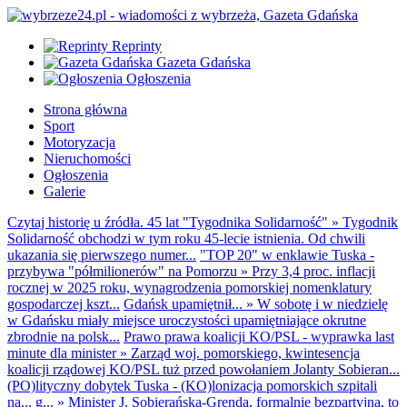
Reprinty
Gazeta Gdańska
Ogłoszenia
Strona główna
Sport
Motoryzacja
Nieruchomości
Ogłoszenia
Galerie
Czytaj historię u źródła. 45 lat "Tygodnika Solidarność"
»
Tygodnik
Solidarność obchodzi w tym roku 45-lecie istnienia. Od chwili
ukazania się pierwszego numer...
"TOP 20" w enklawie Tuska -
przybywa "półmilionerów" na Pomorzu
»
Przy 3,4 proc. inflacji
rocznej w 2025 roku, wynagrodzenia pomorskiej nomenklatury
gospodarczej kszt...
Gdańsk upamiętnił...
»
W sobotę i w niedzielę
w Gdańsku miały miejsce uroczystości upamiętniające okrutne
zbrodnie na polsk...
Prawo prawa koalicji KO/PSL - wyprawka last
minute dla minister
»
Zarząd woj. pomorskiego, kwintesencja
koalicji rządowej KO/PSL tuż przed powołaniem Jolanty Sobieran...
(PO)lityczny dobytek Tuska - (KO)lonizacja pomorskich szpitali
na... g...
»
Minister J. Sobierańska-Grenda, formalnie bezpartyjna, to