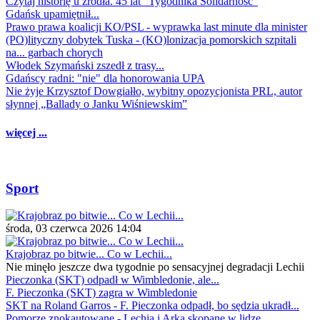
Czytaj historię u źródła. 45 lat "Tygodnika Solidarność"
Gdańsk upamiętnił...
Prawo prawa koalicji KO/PSL - wyprawka last minute dla minister
(PO)lityczny dobytek Tuska - (KO)lonizacja pomorskich szpitali
na... garbach chorych
Włodek Szymański zszedł z trasy...
Gdańscy radni: "nie" dla honorowania UPA
Nie żyje Krzysztof Dowgiałło, wybitny opozycjonista PRL, autor
słynnej „Ballady o Janku Wiśniewskim”
więcej ...
Sport
środa, 03 czerwca 2026 14:04
Krajobraz po bitwie... Co w Lechii...
Nie minęło jeszcze dwa tygodnie po sensacyjnej degradacji Lechii
Pieczonka (SKT) odpadł w Wimbledonie, ale...
F. Pieczonka (SKT) zagra w Wimbledonie
SKT na Roland Garros - F. Pieczonka odpadł, bo sędzia ukradł...
Pomorze znokautowane - Lechia i Arka skopane w lidze