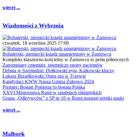
więcej ...
Wiadomości z Wybrzeża
czwartek, 18 września 2025 17:09
Bohaterski, niemiecki ksiądz upamiętniony w Żarnowcu
Kompleks klasztorno-kościelny w Żarnowcu to perła północnych
Zapomniany cmentarz, tajemnicze zgony pacjentów
Debata w Szemudzie: Dołkowski pyta, Kalkowski kluczy
Łukasz Brządkowski: Ostra gra w Tczewie
Kandydaci KWW Nasza Gmina Żukowo 2024
Premier: Bogate Pomorze to bogata Polska
XXVI Mistrzostwa Rumi w sztafetach olimpijskich
Grupa „Odkrywców” z SP nr 10 w Rumi poznaje tajniki nauki
więcej ...
Malbork