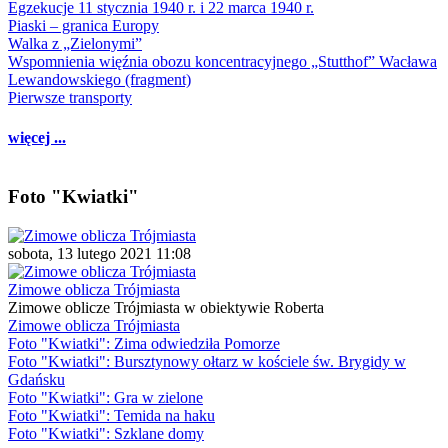
Egzekucje 11 stycznia 1940 r. i 22 marca 1940 r.
Piaski – granica Europy
Walka z „Zielonymi”
Wspomnienia więźnia obozu koncentracyjnego „Stutthof” Wacława
Lewandowskiego (fragment)
Pierwsze transporty
więcej ...
Foto "Kwiatki"
sobota, 13 lutego 2021 11:08
Zimowe oblicza Trójmiasta
Zimowe oblicze Trójmiasta w obiektywie Roberta
Zimowe oblicza Trójmiasta
Foto "Kwiatki": Zima odwiedziła Pomorze
Foto "Kwiatki": Bursztynowy ołtarz w kościele św. Brygidy w
Gdańsku
Foto "Kwiatki": Gra w zielone
Foto "Kwiatki": Temida na haku
Foto "Kwiatki": Szklane domy