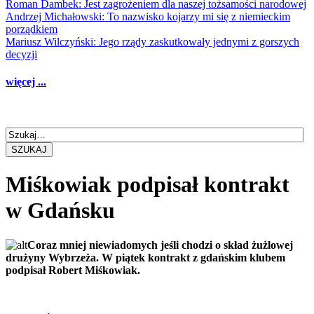
Roman Dambek: Jest zagrożeniem dla naszej tożsamości narodowej
Andrzej Michałowski: To nazwisko kojarzy mi się z niemieckim
porządkiem
Mariusz Wilczyński: Jego rządy zaskutkowały jednymi z gorszych
decyzji
więcej ...
SZUKAJ
Miśkowiak podpisał kontrakt
w Gdańsku
Coraz mniej niewiadomych jeśli chodzi o skład żużlowej
drużyny Wybrzeża. W piątek kontrakt z gdańskim klubem
podpisał Robert Miśkowiak.