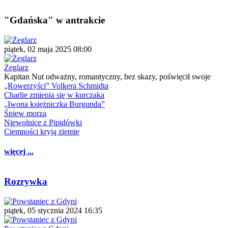
"Gdańska" w antrakcie
piątek, 02 maja 2025 08:00
Żeglarz
Kapitan Nut odważny, romantyczny, bez skazy, poświęcił swoje
„Rowerzyści” Volkera Schmidta
Charlie zmienia się w kurczaka
„Iwona księżniczka Burgunda”
Śpiew morza
Niewolnice z Pipidówki
Ciemności kryją ziemię
więcej ...
Rozrywka
piątek, 05 stycznia 2024 16:35