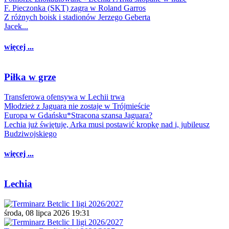
F. Pieczonka (SKT) zagra w Roland Garros
Z różnych boisk i stadionów Jerzego Geberta
Jacek...
więcej ...
Piłka w grze
Transferowa ofensywa w Lechii trwa
Młodzież z Jaguara nie zostaje w Trójmieście
Europa w Gdańsku*Stracona szansa Jaguara?
Lechia już świętuje, Arka musi postawić kropkę nad i, jubileusz
Budziwojskiego
więcej ...
Lechia
środa, 08 lipca 2026 19:31