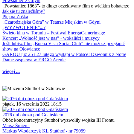
Powstaniec z Gdyni
„Powstaniec 1863”- to długo oczekiwany film o wielkim bohaterze
Jak się tu znaleźliśmy?
Piękna Zośka
„Czarodziejska Góra” w Teatrze Miejskim w Gdyni
„WYZWOLENIE”...?
Święto kina w Toruniu – Festiwal EnergaCamerimage
Koncert „Wolność jest w nas” - wokaliści i muzycy
Jeśli lubisz film „Buena Vista Social Club” nie możesz przegapić
show na Ołowiance
GAROU już 25 i 27 lutego wystąpi w Polsce! Dzwonnik z Notre
Dame zaśpiewa w ERGO Arenie
więcej ...
piątek, 16 września 2022 18:15
2076 dni obozu pod Gdańskiem
Obóz koncentracyjny Stutthof wyzwoliły wojska III Frontu
Marsz Śmierci
Markus Włodarczyk KL Stutthof - nr 79059