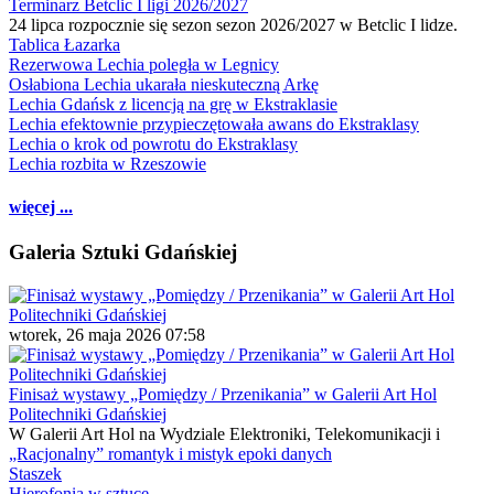
Terminarz Betclic I ligi 2026/2027
24 lipca rozpocznie się sezon sezon 2026/2027 w Betclic I lidze.
Tablica Łazarka
Rezerwowa Lechia poległa w Legnicy
Osłabiona Lechia ukarała nieskuteczną Arkę
Lechia Gdańsk z licencją na grę w Ekstraklasie
Lechia efektownie przypieczętowała awans do Ekstraklasy
Lechia o krok od powrotu do Ekstraklasy
Lechia rozbita w Rzeszowie
więcej ...
Galeria Sztuki Gdańskiej
wtorek, 26 maja 2026 07:58
Finisaż wystawy „Pomiędzy / Przenikania” w Galerii Art Hol
Politechniki Gdańskiej
W Galerii Art Hol na Wydziale Elektroniki, Telekomunikacji i
„Racjonalny” romantyk i mistyk epoki danych
Staszek
Hierofonia w sztuce