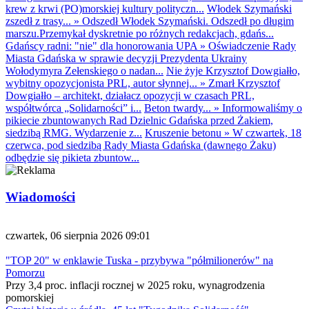
krew z krwi (PO)morskiej kultury polityczn...
Włodek Szymański
zszedł z trasy...
»
Odszedł Włodek Szymański. Odszedł po długim
marszu.Przemykał dyskretnie po różnych redakcjach, gdańs...
Gdańscy radni: "nie" dla honorowania UPA
»
Oświadczenie Rady
Miasta Gdańska w sprawie decyzji Prezydenta Ukrainy
Wołodymyra Zełenskiego o nadan...
Nie żyje Krzysztof Dowgiałło,
wybitny opozycjonista PRL, autor słynnej...
»
Zmarł Krzysztof
Dowgiałło – architekt, działacz opozycji w czasach PRL,
współtwórca „Solidarności” i...
Beton twardy...
»
Informowaliśmy o
pikiecie zbuntowanych Rad Dzielnic Gdańska przed Żakiem,
siedzibą RMG. Wydarzenie z...
Kruszenie betonu
»
W czwartek, 18
czerwca, pod siedzibą Rady Miasta Gdańska (dawnego Żaku)
odbędzie się pikieta zbuntow...
Wiadomości
czwartek, 06 sierpnia 2026 09:01
"TOP 20" w enklawie Tuska - przybywa "półmilionerów" na
Pomorzu
Przy 3,4 proc. inflacji rocznej w 2025 roku, wynagrodzenia
pomorskiej