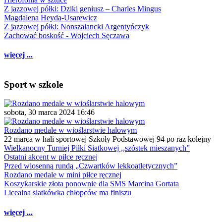
Z jazzowej półki: Dziki geniusz – Charles Mingus
Magdalena Heyda-Usarewicz
Z jazzowej półki: Nonszalancki Argentyńczyk
Zachować boskość - Wojciech Sęczawa
więcej ...
Sport w szkole
sobota, 30 marca 2024 16:46
Rozdano medale w wioślarstwie halowym
22 marca w hali sportowej Szkoły Podstawowej 94 po raz kolejny
Wielkanocny Turniej Piłki Siatkowej ,,szóstek mieszanych”
Ostatni akcent w piłce ręcznej
Przed wiosenną rundą „Czwartków lekkoatletycznych”
Rozdano medale w mini piłce ręcznej
Koszykarskie złota ponownie dla SMS Marcina Gortata
Licealna siatkówka chłopców ma finiszu
więcej ...