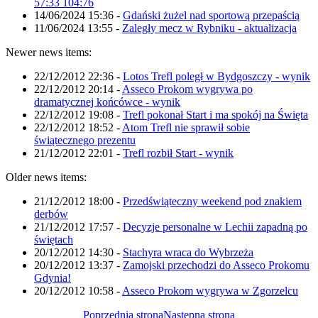
57:33 104:76
14/06/2024 15:36
-
Gdański żużel nad sportową przepaścią
11/06/2024 13:55
-
Zaległy mecz w Rybniku - aktualizacja
Newer news items:
22/12/2012 22:36
-
Lotos Trefl poległ w Bydgoszczy - wynik
22/12/2012 20:14
-
Asseco Prokom wygrywa po
dramatycznej końcówce - wynik
22/12/2012 19:08
-
Trefl pokonał Start i ma spokój na Święta
22/12/2012 18:52
-
Atom Trefl nie sprawił sobie
świątecznego prezentu
21/12/2012 22:01
-
Trefl rozbił Start - wynik
Older news items:
21/12/2012 18:00
-
Przedświąteczny weekend pod znakiem
derbów
21/12/2012 17:57
-
Decyzje personalne w Lechii zapadną po
świętach
20/12/2012 14:30
-
Stachyra wraca do Wybrzeża
20/12/2012 13:37
-
Zamojski przechodzi do Asseco Prokomu
Gdynia!
20/12/2012 10:58
-
Asseco Prokom wygrywa w Zgorzelcu
Poprzednia strona
Następna strona