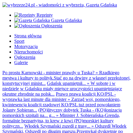
Reprinty
Gazeta Gdańska
Ogłoszenia
Strona główna
Sport
Motoryzacja
Nieruchomości
Ogłoszenia
Galerie
Po prostu Karnowski - minister prawdy u Tuska?
»
Rzadkiego
męstwa i kultury to polityk.Stać go na drwiny z własnej przełożonej,
konstytucyjnej minist...
Gdańsk upamiętnił...
»
W sobotę i w
niedzielę w Gdańsku miały miejsce uroczystości upamiętniające
okrutne zbrodnie na polsk...
Prawo prawa koalicji KO/PSL -
wyprawka last minute dla minister
»
Zarząd woj. pomorskiego,
kwintesencja koalicji rządowej KO/PSL tuż przed powołaniem
Jolanty Sobieran...
(PO)lityczny dobytek Tuska - (KO)lonizacja
pomorskich szpitali na... g...
»
Minister J. Sobierańska-Grenda,
formalnie bezpartyjna, to krew z krwi (PO)morskiej kultury
polityczn...
Włodek Szymański zszedł z trasy...
»
Odszedł Włodek
Szymański. Odszedł po długim marszu.Przemykał dyskretnie po