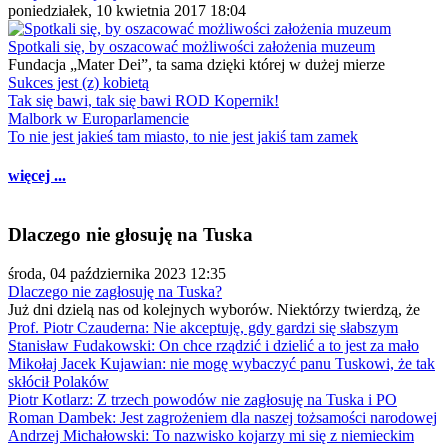
poniedziałek, 10 kwietnia 2017 18:04
Spotkali się, by oszacować możliwości założenia muzeum
Fundacja „Mater Dei”, ta sama dzięki której w dużej mierze
Sukces jest (z) kobietą
Tak się bawi, tak się bawi ROD Kopernik!
Malbork w Europarlamencie
To nie jest jakieś tam miasto, to nie jest jakiś tam zamek
więcej ...
Dlaczego nie głosuję na Tuska
środa, 04 października 2023 12:35
Dlaczego nie zagłosuję na Tuska?
Już dni dzielą nas od kolejnych wyborów. Niektórzy twierdzą, że
Prof. Piotr Czauderna: Nie akceptuję, gdy gardzi się słabszym
Stanisław Fudakowski: On chce rządzić i dzielić a to jest za mało
Mikołaj Jacek Kujawian: nie mogę wybaczyć panu Tuskowi, że tak
skłócił Polaków
Piotr Kotlarz: Z trzech powodów nie zagłosuję na Tuska i PO
Roman Dambek: Jest zagrożeniem dla naszej tożsamości narodowej
Andrzej Michałowski: To nazwisko kojarzy mi się z niemieckim