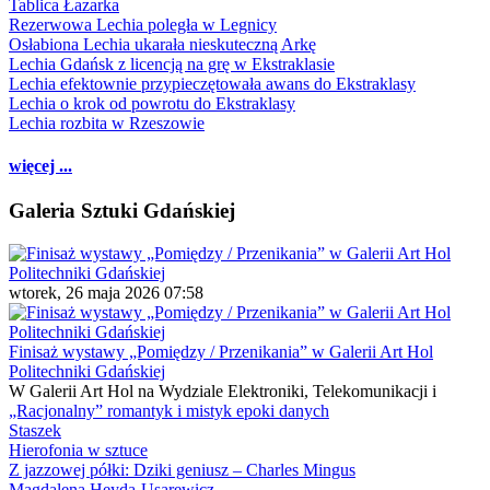
Tablica Łazarka
Rezerwowa Lechia poległa w Legnicy
Osłabiona Lechia ukarała nieskuteczną Arkę
Lechia Gdańsk z licencją na grę w Ekstraklasie
Lechia efektownie przypieczętowała awans do Ekstraklasy
Lechia o krok od powrotu do Ekstraklasy
Lechia rozbita w Rzeszowie
więcej ...
Galeria Sztuki Gdańskiej
wtorek, 26 maja 2026 07:58
Finisaż wystawy „Pomiędzy / Przenikania” w Galerii Art Hol
Politechniki Gdańskiej
W Galerii Art Hol na Wydziale Elektroniki, Telekomunikacji i
„Racjonalny” romantyk i mistyk epoki danych
Staszek
Hierofonia w sztuce
Z jazzowej półki: Dziki geniusz – Charles Mingus
Magdalena Heyda-Usarewicz