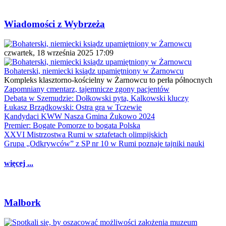
Wiadomości z Wybrzeża
czwartek, 18 września 2025 17:09
Bohaterski, niemiecki ksiądz upamiętniony w Żarnowcu
Kompleks klasztorno-kościelny w Żarnowcu to perła północnych
Zapomniany cmentarz, tajemnicze zgony pacjentów
Debata w Szemudzie: Dołkowski pyta, Kalkowski kluczy
Łukasz Brządkowski: Ostra gra w Tczewie
Kandydaci KWW Nasza Gmina Żukowo 2024
Premier: Bogate Pomorze to bogata Polska
XXVI Mistrzostwa Rumi w sztafetach olimpijskich
Grupa „Odkrywców” z SP nr 10 w Rumi poznaje tajniki nauki
więcej ...
Malbork