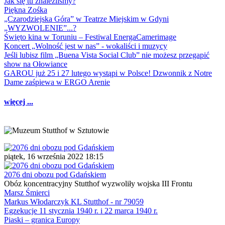
Jak się tu znaleźliśmy?
Piękna Zośka
„Czarodziejska Góra” w Teatrze Miejskim w Gdyni
„WYZWOLENIE”...?
Święto kina w Toruniu – Festiwal EnergaCamerimage
Koncert „Wolność jest w nas” - wokaliści i muzycy
Jeśli lubisz film „Buena Vista Social Club” nie możesz przegapić
show na Ołowiance
GAROU już 25 i 27 lutego wystąpi w Polsce! Dzwonnik z Notre
Dame zaśpiewa w ERGO Arenie
więcej ...
piątek, 16 września 2022 18:15
2076 dni obozu pod Gdańskiem
Obóz koncentracyjny Stutthof wyzwoliły wojska III Frontu
Marsz Śmierci
Markus Włodarczyk KL Stutthof - nr 79059
Egzekucje 11 stycznia 1940 r. i 22 marca 1940 r.
Piaski – granica Europy