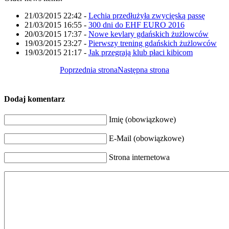
21/03/2015 22:42
-
Lechia przedłużyła zwycięską passę
21/03/2015 16:55
-
300 dni do EHF EURO 2016
20/03/2015 17:37
-
Nowe kevlary gdańskich żużlowców
19/03/2015 23:27
-
Pierwszy trening gdańskich żużlowców
19/03/2015 21:17
-
Jak przegrają klub płaci kibicom
Poprzednia strona
Następna strona
Dodaj komentarz
Imię (obowiązkowe)
E-Mail (obowiązkowe)
Strona internetowa