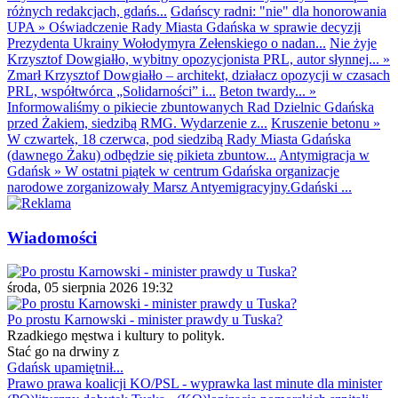
różnych redakcjach, gdańs...
Gdańscy radni: "nie" dla honorowania
UPA
»
Oświadczenie Rady Miasta Gdańska w sprawie decyzji
Prezydenta Ukrainy Wołodymyra Zełenskiego o nadan...
Nie żyje
Krzysztof Dowgiałło, wybitny opozycjonista PRL, autor słynnej...
»
Zmarł Krzysztof Dowgiałło – architekt, działacz opozycji w czasach
PRL, współtwórca „Solidarności” i...
Beton twardy...
»
Informowaliśmy o pikiecie zbuntowanych Rad Dzielnic Gdańska
przed Żakiem, siedzibą RMG. Wydarzenie z...
Kruszenie betonu
»
W czwartek, 18 czerwca, pod siedzibą Rady Miasta Gdańska
(dawnego Żaku) odbędzie się pikieta zbuntow...
Antymigracja w
Gdańsk
»
W ostatni piątek w centrum Gdańska organizacje
narodowe zorganizowały Marsz Antyemigracyjny.Gdański ...
Wiadomości
środa, 05 sierpnia 2026 19:32
Po prostu Karnowski - minister prawdy u Tuska?
Rzadkiego męstwa i kultury to polityk.
Stać go na drwiny z
Gdańsk upamiętnił...
Prawo prawa koalicji KO/PSL - wyprawka last minute dla minister