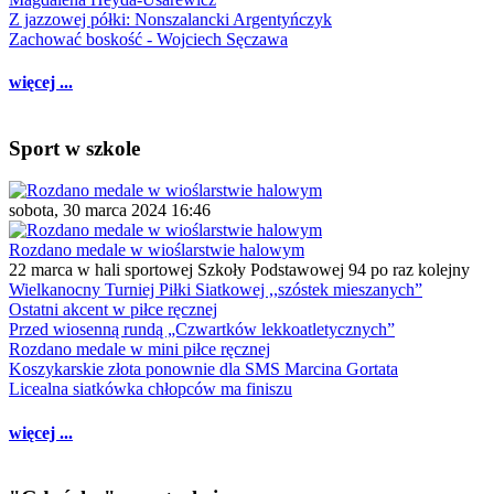
Z jazzowej półki: Nonszalancki Argentyńczyk
Zachować boskość - Wojciech Sęczawa
więcej ...
Sport w szkole
sobota, 30 marca 2024 16:46
Rozdano medale w wioślarstwie halowym
22 marca w hali sportowej Szkoły Podstawowej 94 po raz kolejny
Wielkanocny Turniej Piłki Siatkowej ,,szóstek mieszanych”
Ostatni akcent w piłce ręcznej
Przed wiosenną rundą „Czwartków lekkoatletycznych”
Rozdano medale w mini piłce ręcznej
Koszykarskie złota ponownie dla SMS Marcina Gortata
Licealna siatkówka chłopców ma finiszu
więcej ...