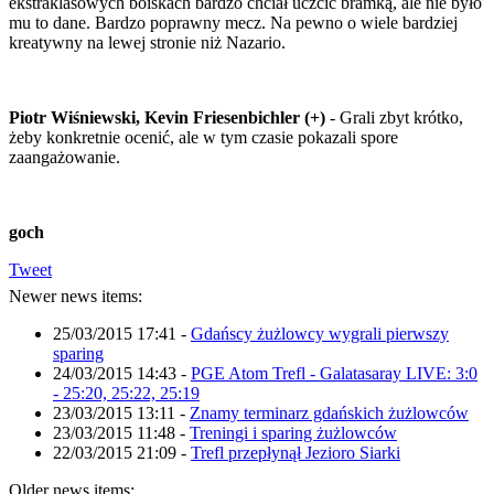
ekstraklasowych boiskach bardzo chciał uczcić bramką, ale nie było
mu to dane. Bardzo poprawny mecz. Na pewno o wiele bardziej
kreatywny na lewej stronie niż Nazario.
Piotr Wiśniewski, Kevin Friesenbichler (+)
- Grali zbyt krótko,
żeby konkretnie ocenić, ale w tym czasie pokazali spore
zaangażowanie.
goch
Tweet
Newer news items:
25/03/2015 17:41
-
Gdańscy żużlowcy wygrali pierwszy
sparing
24/03/2015 14:43
-
PGE Atom Trefl - Galatasaray LIVE: 3:0
- 25:20, 25:22, 25:19
23/03/2015 13:11
-
Znamy terminarz gdańskich żużlowców
23/03/2015 11:48
-
Treningi i sparing żużlowców
22/03/2015 21:09
-
Trefl przepłynął Jezioro Siarki
Older news items: