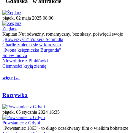
"Gdańska" w antrakcie
piątek, 02 maja 2025 08:00
Żeglarz
Kapitan Nut odważny, romantyczny, bez skazy, poświęcił swoje
„Rowerzyści” Volkera Schmidta
Charlie zmienia się w kurczaka
„Iwona księżniczka Burgunda”
Śpiew morza
Niewolnice z Pipidówki
Ciemności kryją ziemię
więcej ...
Rozrywka
piątek, 05 stycznia 2024 16:35
Powstaniec z Gdyni
„Powstaniec 1863”- to długo oczekiwany film o wielkim bohaterze