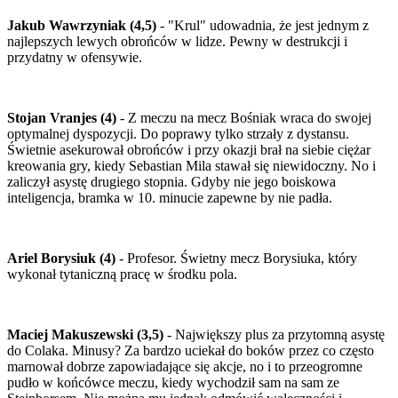
Jakub Wawrzyniak (4,5)
- "Krul" udowadnia, że jest jednym z
najlepszych lewych obrońców w lidze. Pewny w destrukcji i
przydatny w ofensywie.
Stojan Vranjes (4)
- Z meczu na mecz Bośniak wraca do swojej
optymalnej dyspozycji. Do poprawy tylko strzały z dystansu.
Świetnie asekurował obrońców i przy okazji brał na siebie ciężar
kreowania gry, kiedy Sebastian Mila stawał się niewidoczny. No i
zaliczył asystę drugiego stopnia. Gdyby nie jego boiskowa
inteligencja, bramka w 10. minucie zapewne by nie padła.
Ariel Borysiuk (4)
- Profesor. Świetny mecz Borysiuka, który
wykonał tytaniczną pracę w środku pola.
Maciej Makuszewski (3,5)
- Największy plus za przytomną asystę
do Colaka. Minusy? Za bardzo uciekał do boków przez co często
marnował dobrze zapowiadające się akcje, no i to przeogromne
pudło w końcówce meczu, kiedy wychodził sam na sam ze