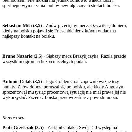
Steinborsem. Nie można mu jednak odmówić waleczności i
sprytnego wymuszania fauli w newralgicznych strefach boiska.
Sebastian Mila (3,5)
- Znów przeciętny mecz. Ożywił się dopiero,
kiedy na boisku pojawił się Friesenbichler z któym widać ma
najlepszy kontakt na boisku.
Bruno Nazario (2,5)
- Słabszy mecz Brazylijczyka. Raziła przede
wszystkim ogromna liczba niecelnych podań.
Antonio Colak (3,5)
- Jego Golden Goal zapewnił ważne trzy
punkty. Znów dobrze poruszał się po boisku, ale kiedy Augustyn
sprezentował mu tysiąc procentową sytuację nie miał prawa jej nie
wykorzystać. Zszedł z boiska przedwcześnie z powodu urazu.
Rezerwowi:
Piotr Grzelczak (3,5)
- Zastąpił Colaka. Swój 150 występ na