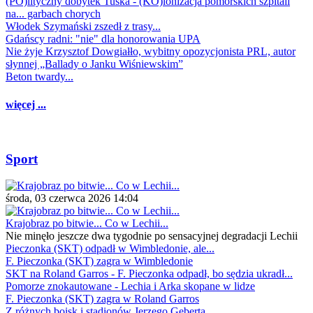
(PO)lityczny dobytek Tuska - (KO)lonizacja pomorskich szpitali
na... garbach chorych
Włodek Szymański zszedł z trasy...
Gdańscy radni: "nie" dla honorowania UPA
Nie żyje Krzysztof Dowgiałło, wybitny opozycjonista PRL, autor
słynnej „Ballady o Janku Wiśniewskim”
Beton twardy...
więcej ...
Sport
środa, 03 czerwca 2026 14:04
Krajobraz po bitwie... Co w Lechii...
Nie minęło jeszcze dwa tygodnie po sensacyjnej degradacji Lechii
Pieczonka (SKT) odpadł w Wimbledonie, ale...
F. Pieczonka (SKT) zagra w Wimbledonie
SKT na Roland Garros - F. Pieczonka odpadł, bo sędzia ukradł...
Pomorze znokautowane - Lechia i Arka skopane w lidze
F. Pieczonka (SKT) zagra w Roland Garros
Z różnych boisk i stadionów Jerzego Geberta