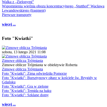
Walka z „Zielonymi”
Wspomnienia więźnia obozu koncentracyjnego „Stutthof” Wacława
Lewandowskiego (fragment)
Pierwsze transporty
więcej ...
Foto "Kwiatki"
sobota, 13 lutego 2021 11:08
Zimowe oblicza Trójmiasta
Zimowe oblicze Trójmiasta w obiektywie Roberta
Zimowe oblicza Trójmiasta
Foto "Kwiatki": Zima odwiedziła Pomorze
Foto "Kwiatki": Bursztynowy ołtarz w kościele św. Brygidy w
Gdańsku
Foto "Kwiatki": Gra w zielone
Foto "Kwiatki": Temida na haku
Foto "Kwiatki": Szklane domy
więcej ...