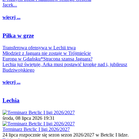
Jacek...
więcej ...
Piłka w grze
Transferowa ofensywa w Lechii trwa
Młodzież z Jaguara nie zostaje w Trójmieście
Europa w Gdańsku*Stracona szansa Jaguara?
Lechia już świętuje, Arka musi postawić kropkę nad i, jubileusz
Budziwojskiego
więcej ...
Lechia
środa, 08 lipca 2026 19:31
Terminarz Betclic I ligi 2026/2027
24 lipca rozpocznie się sezon sezon 2026/2027 w Betclic I lidze.