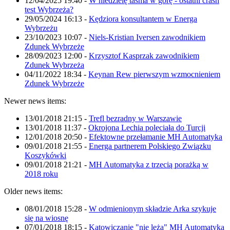
12/04/2025 19:40
-
W niedzielę taśma w górę - ostatni crash
test Wybrzeża?
29/05/2024 16:13
-
Kędziora konsultantem w Energa
Wybrzeżu
23/10/2023 10:07
-
Niels-Kristian Iversen zawodnikiem
Zdunek Wybrzeże
28/09/2023 12:00
-
Krzysztof Kasprzak zawodnikiem
Zdunek Wybrzeża
04/11/2022 18:34
-
Keynan Rew pierwszym wzmocnieniem
Zdunek Wybrzeże
Newer news items:
13/01/2018 21:15
-
Trefl bezradny w Warszawie
13/01/2018 11:37
-
Okrojona Lechia poleciała do Turcji
12/01/2018 20:50
-
Efektowne przełamanie MH Automatyka
09/01/2018 21:55
-
Energa partnerem Polskiego Związku
Koszykówki
09/01/2018 21:21
-
MH Automatyka z trzecią porażką w
2018 roku
Older news items:
08/01/2018 15:28
-
W odmienionym składzie Arka szykuje
się na wiosnę
07/01/2018 18:15
-
Katowiczanie "nie leżą" MH Automatyka