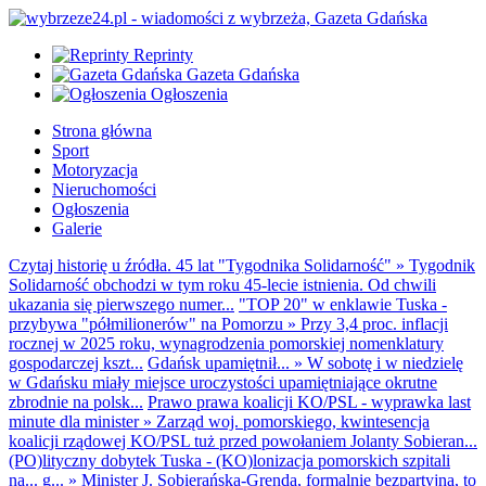
Reprinty
Gazeta Gdańska
Ogłoszenia
Strona główna
Sport
Motoryzacja
Nieruchomości
Ogłoszenia
Galerie
Czytaj historię u źródła. 45 lat "Tygodnika Solidarność"
»
Tygodnik
Solidarność obchodzi w tym roku 45-lecie istnienia. Od chwili
ukazania się pierwszego numer...
"TOP 20" w enklawie Tuska -
przybywa "półmilionerów" na Pomorzu
»
Przy 3,4 proc. inflacji
rocznej w 2025 roku, wynagrodzenia pomorskiej nomenklatury
gospodarczej kszt...
Gdańsk upamiętnił...
»
W sobotę i w niedzielę
w Gdańsku miały miejsce uroczystości upamiętniające okrutne
zbrodnie na polsk...
Prawo prawa koalicji KO/PSL - wyprawka last
minute dla minister
»
Zarząd woj. pomorskiego, kwintesencja
koalicji rządowej KO/PSL tuż przed powołaniem Jolanty Sobieran...
(PO)lityczny dobytek Tuska - (KO)lonizacja pomorskich szpitali
na... g...
»
Minister J. Sobierańska-Grenda, formalnie bezpartyjna, to