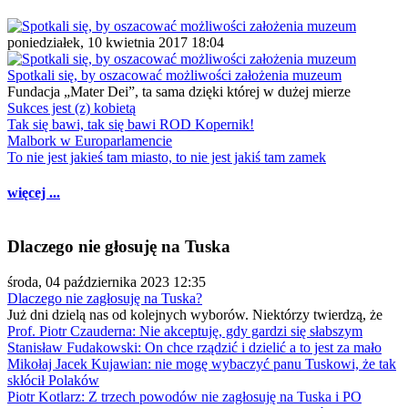
poniedziałek, 10 kwietnia 2017 18:04
Spotkali się, by oszacować możliwości założenia muzeum
Fundacja „Mater Dei”, ta sama dzięki której w dużej mierze
Sukces jest (z) kobietą
Tak się bawi, tak się bawi ROD Kopernik!
Malbork w Europarlamencie
To nie jest jakieś tam miasto, to nie jest jakiś tam zamek
więcej ...
Dlaczego nie głosuję na Tuska
środa, 04 października 2023 12:35
Dlaczego nie zagłosuję na Tuska?
Już dni dzielą nas od kolejnych wyborów. Niektórzy twierdzą, że
Prof. Piotr Czauderna: Nie akceptuję, gdy gardzi się słabszym
Stanisław Fudakowski: On chce rządzić i dzielić a to jest za mało
Mikołaj Jacek Kujawian: nie mogę wybaczyć panu Tuskowi, że tak
skłócił Polaków
Piotr Kotlarz: Z trzech powodów nie zagłosuję na Tuska i PO