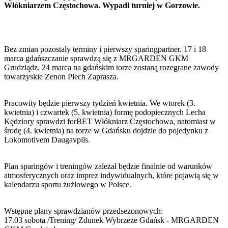
Włókniarzem Częstochowa. Wypadł turniej w Gorzowie.
Bez zmian pozostały terminy i pierwszy sparingpartner. 17 i 18
marca gdańszczanie sprawdzą się z MRGARDEN GKM
Grudziądz. 24 marca na gdańskim torze zostaną rozegrane zawody
towarzyskie Zenon Plech Zaprasza.
Pracowity będzie pierwszy tydzień kwietnia. We wtorek (3.
kwietnia) i czwartek (5. kwietnia) formę podopiecznych Lecha
Kędziory sprawdzi forBET Włókniarz Częstochowa, natomiast w
środę (4. kwietnia) na torze w Gdańsku dojdzie do pojedynku z
Lokomotivem Daugavpils.
Plan sparingów i treningów zależał będzie finalnie od warunków
atmosferycznych oraz imprez indywidualnych, które pojawią się w
kalendarzu sportu żużlowego w Polsce.
Wstępne plany sprawdzianów przedsezonowych:
17.03 sobota /Trening/ Zdunek Wybrzeże Gdańsk - MRGARDEN