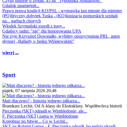
Czytaj historię u źródła. 45 lat "Tygodnika Solidarność"
Gdańsk upamiętnił...
Prawo prawa koalicji KO/PSL - wyprawka last minute dla minister
(PO)lityczny dobytek Tuska - (KO)lonizacja pomorskich szpitali
na... garbach chorych
Włodek Szymański zszedł z trasy...
Gdańscy radni: "nie" dla honorowania UPA
Nie żyje Krzysztof Dowgiałło, wybitny opozycjonista PRL, autor
słynnej „Ballady o Janku Wiśniewskim”
więcej ...
Sport
piątek, 07 sierpnia 2026 20:48
Mati dlaczego? - historia jednego piłkarza...
Bramkarz Lechii. Od A-klasy do Ekstraklasy. Współtwórca historii
Pieczonka (SKT) odpadł w Wimbledonie, ale...
F. Pieczonka (SKT) zagra w Wimbledonie
Krajobraz po bitwie... Co w Lechii...
SKT na Roland Garros - F. Pieczonka odpadł, bo sędzia ukradł...