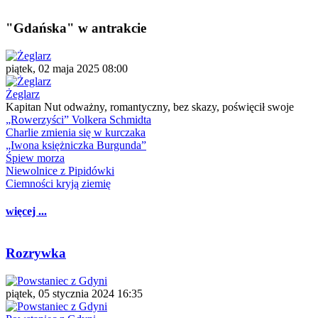
"Gdańska" w antrakcie
piątek, 02 maja 2025 08:00
Żeglarz
Kapitan Nut odważny, romantyczny, bez skazy, poświęcił swoje
„Rowerzyści” Volkera Schmidta
Charlie zmienia się w kurczaka
„Iwona księżniczka Burgunda”
Śpiew morza
Niewolnice z Pipidówki
Ciemności kryją ziemię
więcej ...
Rozrywka
piątek, 05 stycznia 2024 16:35