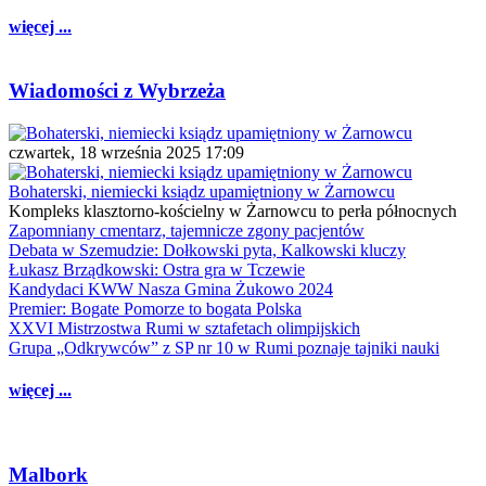
więcej ...
Wiadomości z Wybrzeża
czwartek, 18 września 2025 17:09
Bohaterski, niemiecki ksiądz upamiętniony w Żarnowcu
Kompleks klasztorno-kościelny w Żarnowcu to perła północnych
Zapomniany cmentarz, tajemnicze zgony pacjentów
Debata w Szemudzie: Dołkowski pyta, Kalkowski kluczy
Łukasz Brządkowski: Ostra gra w Tczewie
Kandydaci KWW Nasza Gmina Żukowo 2024
Premier: Bogate Pomorze to bogata Polska
XXVI Mistrzostwa Rumi w sztafetach olimpijskich
Grupa „Odkrywców” z SP nr 10 w Rumi poznaje tajniki nauki
więcej ...
Malbork