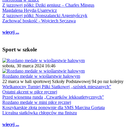
Z jazzowej półki: Dziki geniusz – Charles Mingus
Magdalena Heyda-Usarewicz
Z jazzowej półki: Nonszalancki Argentyńczyk
Zachować boskość - Wojciech Sęczawa
więcej ...
Sport w szkole
sobota, 30 marca 2024 16:46
Rozdano medale w wioślarstwie halowym
22 marca w hali sportowej Szkoły Podstawowej 94 po raz kolejny
Wielkanocny Turniej Piłki Siatkowej ,,szóstek mieszanych”
Ostatni akcent w piłce ręcznej
Przed wiosenną rundą „Czwartków lekkoatletycznych”
Rozdano medale w mini piłce ręcznej
Koszykarskie złota ponownie dla SMS Marcina Gortata
Licealna siatkówka chłopców ma finiszu
więcej ...