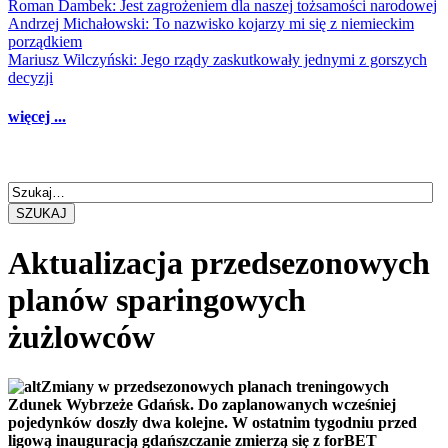
Roman Dambek: Jest zagrożeniem dla naszej tożsamości narodowej
Andrzej Michałowski: To nazwisko kojarzy mi się z niemieckim
porządkiem
Mariusz Wilczyński: Jego rządy zaskutkowały jednymi z gorszych
decyzji
więcej ...
SZUKAJ
Aktualizacja przedsezonowych
planów sparingowych
żużlowców
Zmiany w przedsezonowych planach treningowych
Zdunek Wybrzeże Gdańsk. Do zaplanowanych wcześniej
pojedynków doszły dwa kolejne. W ostatnim tygodniu przed
ligową inauguracją gdańszczanie zmierzą się z forBET