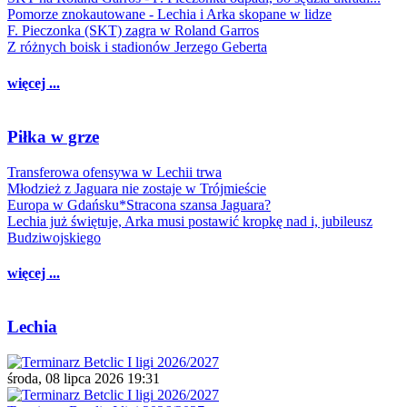
Pomorze znokautowane - Lechia i Arka skopane w lidze
F. Pieczonka (SKT) zagra w Roland Garros
Z różnych boisk i stadionów Jerzego Geberta
więcej ...
Piłka w grze
Transferowa ofensywa w Lechii trwa
Młodzież z Jaguara nie zostaje w Trójmieście
Europa w Gdańsku*Stracona szansa Jaguara?
Lechia już świętuje, Arka musi postawić kropkę nad i, jubileusz
Budziwojskiego
więcej ...
Lechia
środa, 08 lipca 2026 19:31