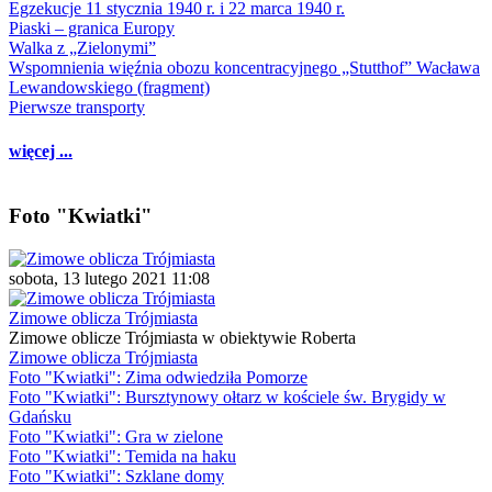
Egzekucje 11 stycznia 1940 r. i 22 marca 1940 r.
Piaski – granica Europy
Walka z „Zielonymi”
Wspomnienia więźnia obozu koncentracyjnego „Stutthof” Wacława
Lewandowskiego (fragment)
Pierwsze transporty
więcej ...
Foto "Kwiatki"
sobota, 13 lutego 2021 11:08
Zimowe oblicza Trójmiasta
Zimowe oblicze Trójmiasta w obiektywie Roberta
Zimowe oblicza Trójmiasta
Foto "Kwiatki": Zima odwiedziła Pomorze
Foto "Kwiatki": Bursztynowy ołtarz w kościele św. Brygidy w
Gdańsku
Foto "Kwiatki": Gra w zielone
Foto "Kwiatki": Temida na haku
Foto "Kwiatki": Szklane domy