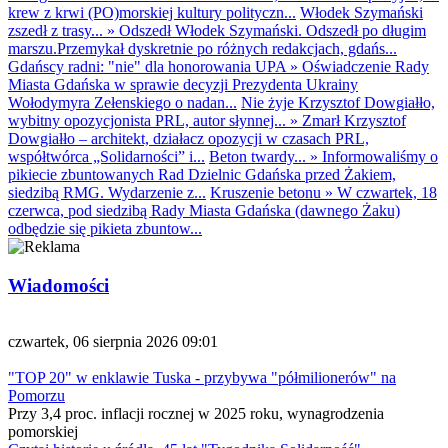
krew z krwi (PO)morskiej kultury polityczn...
Włodek Szymański
zszedł z trasy...
»
Odszedł Włodek Szymański. Odszedł po długim
marszu.Przemykał dyskretnie po różnych redakcjach, gdańs...
Gdańscy radni: "nie" dla honorowania UPA
»
Oświadczenie Rady
Miasta Gdańska w sprawie decyzji Prezydenta Ukrainy
Wołodymyra Zełenskiego o nadan...
Nie żyje Krzysztof Dowgiałło,
wybitny opozycjonista PRL, autor słynnej...
»
Zmarł Krzysztof
Dowgiałło – architekt, działacz opozycji w czasach PRL,
współtwórca „Solidarności” i...
Beton twardy...
»
Informowaliśmy o
pikiecie zbuntowanych Rad Dzielnic Gdańska przed Żakiem,
siedzibą RMG. Wydarzenie z...
Kruszenie betonu
»
W czwartek, 18
czerwca, pod siedzibą Rady Miasta Gdańska (dawnego Żaku)
odbędzie się pikieta zbuntow...
Wiadomości
czwartek, 06 sierpnia 2026 09:01
"TOP 20" w enklawie Tuska - przybywa "półmilionerów" na
Pomorzu
Przy 3,4 proc. inflacji rocznej w 2025 roku, wynagrodzenia
pomorskiej