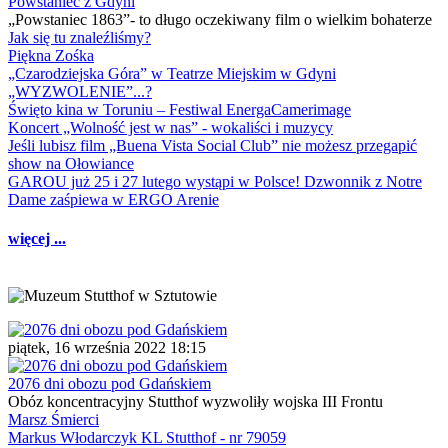
Powstaniec z Gdyni
„Powstaniec 1863”- to długo oczekiwany film o wielkim bohaterze
Jak się tu znaleźliśmy?
Piękna Zośka
„Czarodziejska Góra” w Teatrze Miejskim w Gdyni
„WYZWOLENIE”...?
Święto kina w Toruniu – Festiwal EnergaCamerimage
Koncert „Wolność jest w nas” - wokaliści i muzycy
Jeśli lubisz film „Buena Vista Social Club” nie możesz przegapić
show na Ołowiance
GAROU już 25 i 27 lutego wystąpi w Polsce! Dzwonnik z Notre
Dame zaśpiewa w ERGO Arenie
więcej ...
piątek, 16 września 2022 18:15
2076 dni obozu pod Gdańskiem
Obóz koncentracyjny Stutthof wyzwoliły wojska III Frontu
Marsz Śmierci
Markus Włodarczyk KL Stutthof - nr 79059