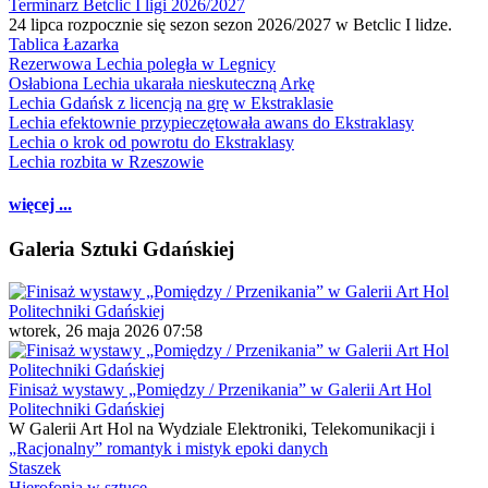
Terminarz Betclic I ligi 2026/2027
24 lipca rozpocznie się sezon sezon 2026/2027 w Betclic I lidze.
Tablica Łazarka
Rezerwowa Lechia poległa w Legnicy
Osłabiona Lechia ukarała nieskuteczną Arkę
Lechia Gdańsk z licencją na grę w Ekstraklasie
Lechia efektownie przypieczętowała awans do Ekstraklasy
Lechia o krok od powrotu do Ekstraklasy
Lechia rozbita w Rzeszowie
więcej ...
Galeria Sztuki Gdańskiej
wtorek, 26 maja 2026 07:58
Finisaż wystawy „Pomiędzy / Przenikania” w Galerii Art Hol
Politechniki Gdańskiej
W Galerii Art Hol na Wydziale Elektroniki, Telekomunikacji i
„Racjonalny” romantyk i mistyk epoki danych
Staszek
Hierofonia w sztuce