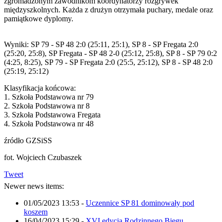
zgromadzonym zawodnikom koordynatorzy rozgrywek
międzyszkolnych. Każda z drużyn otrzymała puchary, medale oraz
pamiątkowe dyplomy.
Wyniki: SP 79 - SP 48 2:0 (25:11, 25:1), SP 8 - SP Fregata 2:0
(25:20, 25:8), SP Fregata - SP 48 2-0 (25:12, 25:8), SP 8 - SP 79 0:2
(4:25, 8:25), SP 79 - SP Fregata 2:0 (25:5, 25:12), SP 8 - SP 48 2:0
(25:19, 25:12)
Klasyfikacja końcowa:
1. Szkoła Podstawowa nr 79
2. Szkoła Podstawowa nr 8
3. Szkoła Podstawowa Fregata
4. Szkoła Podstawowa nr 48
źródło GZSiSS
fot. Wojciech Czubaszek
Tweet
Newer news items:
01/05/2023 13:53
-
Uczennice SP 81 dominowały pod
koszem
16/04/2023 15:29
-
XVI edycja Rodzinnego Biegu