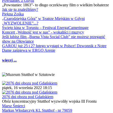
Powstaniec z Gdyni
„Powstaniec 1863”- to długo oczekiwany film o wielkim bohaterze
Jak się tu znaleźliśmy?
Piękna Zośka
„Czarodziejska Góra” w Teatrze Miejskim w Gdyni
„WYZWOLENIE”...?
Święto kina w Toruniu – Festiwal EnergaCamerimage
Koncert „Wolność jest w nas” - wokaliści i muzycy
Jeśli lubisz film „Buena Vista Social Club” nie możesz przegapić
show na Ołowiance
GAROU już 25 i 27 lutego wystąpi w Polsce! Dzwonnik z Notre
Dame zaśpiewa w ERGO Arenie
więcej ...
piątek, 16 września 2022 18:15
2076 dni obozu pod Gdańskiem
Obóz koncentracyjny Stutthof wyzwoliły wojska III Frontu
Marsz Śmierci
Markus Włodarczyk KL Stutthof - nr 79059