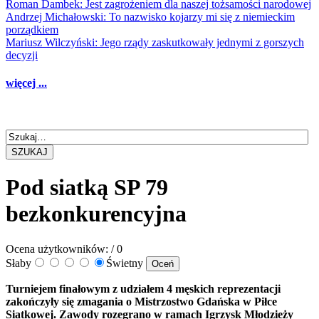
Roman Dambek: Jest zagrożeniem dla naszej tożsamości narodowej
Andrzej Michałowski: To nazwisko kojarzy mi się z niemieckim
porządkiem
Mariusz Wilczyński: Jego rządy zaskutkowały jednymi z gorszych
decyzji
więcej ...
SZUKAJ
Pod siatką SP 79
bezkonkurencyjna
Ocena użytkowników:
/ 0
Słaby
Świetny
Turniejem finałowym z udziałem 4 męskich reprezentacji
zakończyły się zmagania o Mistrzostwo Gdańska w Piłce
Siatkowej. Zawody rozegrano w ramach Igrzysk Młodzieży