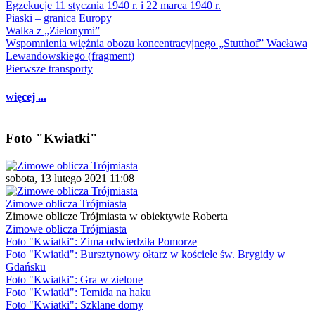
Egzekucje 11 stycznia 1940 r. i 22 marca 1940 r.
Piaski – granica Europy
Walka z „Zielonymi”
Wspomnienia więźnia obozu koncentracyjnego „Stutthof” Wacława
Lewandowskiego (fragment)
Pierwsze transporty
więcej ...
Foto "Kwiatki"
sobota, 13 lutego 2021 11:08
Zimowe oblicza Trójmiasta
Zimowe oblicze Trójmiasta w obiektywie Roberta
Zimowe oblicza Trójmiasta
Foto "Kwiatki": Zima odwiedziła Pomorze
Foto "Kwiatki": Bursztynowy ołtarz w kościele św. Brygidy w
Gdańsku
Foto "Kwiatki": Gra w zielone
Foto "Kwiatki": Temida na haku
Foto "Kwiatki": Szklane domy