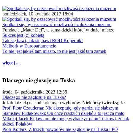
poniedziałek, 10 kwietnia 2017 18:04
Spotkali się, by oszacować możliwości założenia muzeum
Fundacja „Mater Dei”, ta sama dzięki której w dużej mierze
Sukces jest (z) kobietą
Tak się bawi, tak się bawi ROD Kopernik!
Malbork w Europarlamencie
To nie jest jakieś tam miasto, to nie jest jakiś tam zamek
więcej ...
Dlaczego nie głosuję na Tuska
środa, 04 października 2023 12:35
Dlaczego nie zagłosuję na Tuska?
Już dni dzielą nas od kolejnych wyborów. Niektórzy twierdzą, że
Prof. Piotr Czauderna: Nie akceptuję, gdy gardzi się słabszym
Stanisław Fudakowski: On chce rządzić i dzielić a to jest za mało
Mikołaj Jacek Kujawian: nie mogę wybaczyć panu Tuskowi, że tak
skłócił Polaków
Piotr Kotlarz: Z trzech powodów nie zagłosuję na Tuska i PO