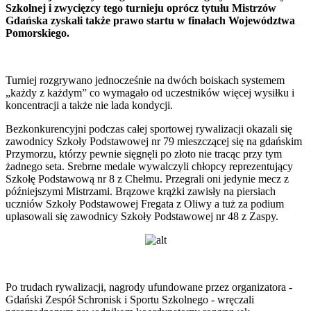
Szkolnej i zwycięzcy tego turnieju oprócz tytułu Mistrzów
Gdańska zyskali także prawo startu w finałach Województwa
Pomorskiego.
Turniej rozgrywano jednocześnie na dwóch boiskach systemem
„każdy z każdym” co wymagało od uczestników więcej wysiłku i
koncentracji a także nie lada kondycji.
Bezkonkurencyjni podczas całej sportowej rywalizacji okazali się
zawodnicy Szkoły Podstawowej nr 79 mieszczącej się na gdańskim
Przymorzu, którzy pewnie sięgnęli po złoto nie tracąc przy tym
żadnego seta. Srebrne medale wywalczyli chłopcy reprezentujący
Szkołę Podstawową nr 8 z Chełmu. Przegrali oni jedynie mecz z
późniejszymi Mistrzami. Brązowe krążki zawisły na piersiach
uczniów Szkoły Podstawowej Fregata z Oliwy a tuż za podium
uplasowali się zawodnicy Szkoły Podstawowej nr 48 z Zaspy.
Po trudach rywalizacji, nagrody ufundowane przez organizatora -
Gdański Zespół Schronisk i Sportu Szkolnego - wręczali