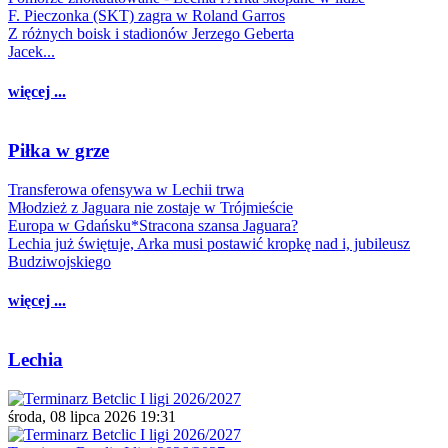
F. Pieczonka (SKT) zagra w Roland Garros
Z różnych boisk i stadionów Jerzego Geberta
Jacek...
więcej ...
Piłka w grze
Transferowa ofensywa w Lechii trwa
Młodzież z Jaguara nie zostaje w Trójmieście
Europa w Gdańsku*Stracona szansa Jaguara?
Lechia już świętuje, Arka musi postawić kropkę nad i, jubileusz
Budziwojskiego
więcej ...
Lechia
środa, 08 lipca 2026 19:31