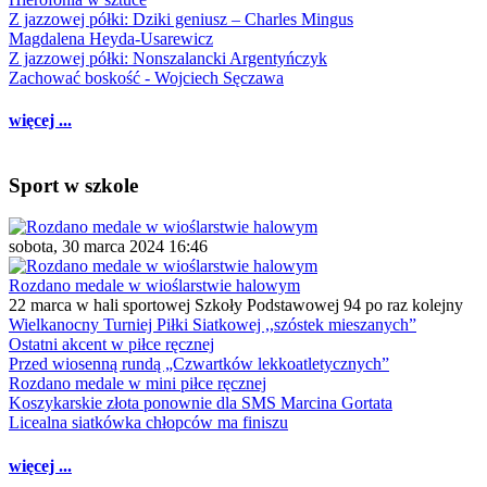
Z jazzowej półki: Dziki geniusz – Charles Mingus
Magdalena Heyda-Usarewicz
Z jazzowej półki: Nonszalancki Argentyńczyk
Zachować boskość - Wojciech Sęczawa
więcej ...
Sport w szkole
sobota, 30 marca 2024 16:46
Rozdano medale w wioślarstwie halowym
22 marca w hali sportowej Szkoły Podstawowej 94 po raz kolejny
Wielkanocny Turniej Piłki Siatkowej ,,szóstek mieszanych”
Ostatni akcent w piłce ręcznej
Przed wiosenną rundą „Czwartków lekkoatletycznych”
Rozdano medale w mini piłce ręcznej
Koszykarskie złota ponownie dla SMS Marcina Gortata
Licealna siatkówka chłopców ma finiszu
więcej ...