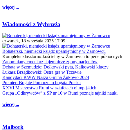
więcej ...
Wiadomości z Wybrzeża
czwartek, 18 września 2025 17:09
Bohaterski, niemiecki ksiądz upamiętniony w Żarnowcu
Kompleks klasztorno-kościelny w Żarnowcu to perła północnych
Zapomniany cmentarz, tajemnicze zgony pacjentów
Debata w Szemudzie: Dołkowski pyta, Kalkowski kluczy
Łukasz Brządkowski: Ostra gra w Tczewie
Kandydaci KWW Nasza Gmina Żukowo 2024
Premier: Bogate Pomorze to bogata Polska
XXVI Mistrzostwa Rumi w sztafetach olimpijskich
Grupa „Odkrywców” z SP nr 10 w Rumi poznaje tajniki nauki
więcej ...
Malbork