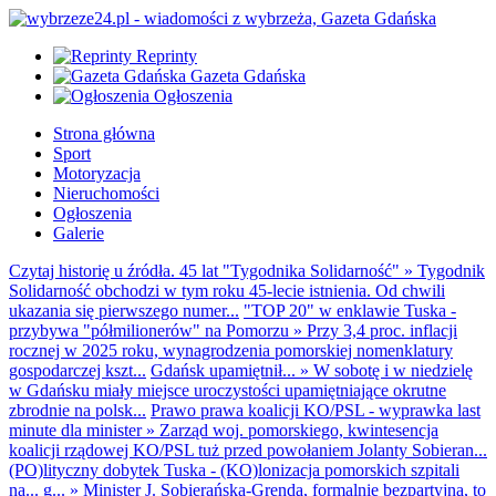
Reprinty
Gazeta Gdańska
Ogłoszenia
Strona główna
Sport
Motoryzacja
Nieruchomości
Ogłoszenia
Galerie
Czytaj historię u źródła. 45 lat "Tygodnika Solidarność"
»
Tygodnik
Solidarność obchodzi w tym roku 45-lecie istnienia. Od chwili
ukazania się pierwszego numer...
"TOP 20" w enklawie Tuska -
przybywa "półmilionerów" na Pomorzu
»
Przy 3,4 proc. inflacji
rocznej w 2025 roku, wynagrodzenia pomorskiej nomenklatury
gospodarczej kszt...
Gdańsk upamiętnił...
»
W sobotę i w niedzielę
w Gdańsku miały miejsce uroczystości upamiętniające okrutne
zbrodnie na polsk...
Prawo prawa koalicji KO/PSL - wyprawka last
minute dla minister
»
Zarząd woj. pomorskiego, kwintesencja
koalicji rządowej KO/PSL tuż przed powołaniem Jolanty Sobieran...
(PO)lityczny dobytek Tuska - (KO)lonizacja pomorskich szpitali
na... g...
»
Minister J. Sobierańska-Grenda, formalnie bezpartyjna, to