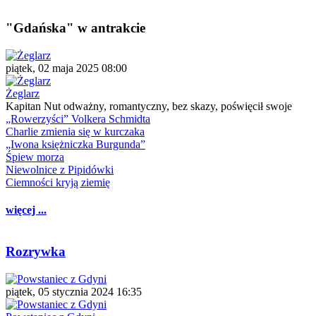
"Gdańska" w antrakcie
piątek, 02 maja 2025 08:00
Żeglarz
Kapitan Nut odważny, romantyczny, bez skazy, poświęcił swoje
„Rowerzyści” Volkera Schmidta
Charlie zmienia się w kurczaka
„Iwona księżniczka Burgunda”
Śpiew morza
Niewolnice z Pipidówki
Ciemności kryją ziemię
więcej ...
Rozrywka
piątek, 05 stycznia 2024 16:35