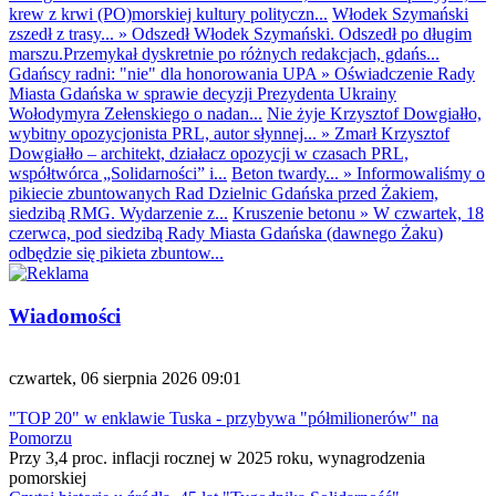
krew z krwi (PO)morskiej kultury polityczn...
Włodek Szymański
zszedł z trasy...
»
Odszedł Włodek Szymański. Odszedł po długim
marszu.Przemykał dyskretnie po różnych redakcjach, gdańs...
Gdańscy radni: "nie" dla honorowania UPA
»
Oświadczenie Rady
Miasta Gdańska w sprawie decyzji Prezydenta Ukrainy
Wołodymyra Zełenskiego o nadan...
Nie żyje Krzysztof Dowgiałło,
wybitny opozycjonista PRL, autor słynnej...
»
Zmarł Krzysztof
Dowgiałło – architekt, działacz opozycji w czasach PRL,
współtwórca „Solidarności” i...
Beton twardy...
»
Informowaliśmy o
pikiecie zbuntowanych Rad Dzielnic Gdańska przed Żakiem,
siedzibą RMG. Wydarzenie z...
Kruszenie betonu
»
W czwartek, 18
czerwca, pod siedzibą Rady Miasta Gdańska (dawnego Żaku)
odbędzie się pikieta zbuntow...
Wiadomości
czwartek, 06 sierpnia 2026 09:01
"TOP 20" w enklawie Tuska - przybywa "półmilionerów" na
Pomorzu
Przy 3,4 proc. inflacji rocznej w 2025 roku, wynagrodzenia
pomorskiej