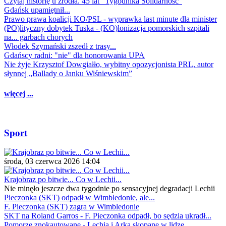
Czytaj historię u źródła. 45 lat "Tygodnika Solidarność"
Gdańsk upamiętnił...
Prawo prawa koalicji KO/PSL - wyprawka last minute dla minister
(PO)lityczny dobytek Tuska - (KO)lonizacja pomorskich szpitali
na... garbach chorych
Włodek Szymański zszedł z trasy...
Gdańscy radni: "nie" dla honorowania UPA
Nie żyje Krzysztof Dowgiałło, wybitny opozycjonista PRL, autor
słynnej „Ballady o Janku Wiśniewskim”
więcej ...
Sport
środa, 03 czerwca 2026 14:04
Krajobraz po bitwie... Co w Lechii...
Nie minęło jeszcze dwa tygodnie po sensacyjnej degradacji Lechii
Pieczonka (SKT) odpadł w Wimbledonie, ale...
F. Pieczonka (SKT) zagra w Wimbledonie
SKT na Roland Garros - F. Pieczonka odpadł, bo sędzia ukradł...
Pomorze znokautowane - Lechia i Arka skopane w lidze