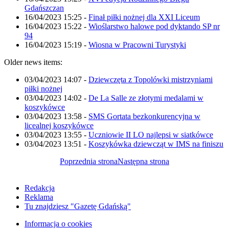
Gdańszczan
16/04/2023 15:25
-
Finał piłki nożnej dla XXI Liceum
16/04/2023 15:22
-
Wioślarstwo halowe pod dyktando SP nr
94
16/04/2023 15:19
-
Wiosna w Pracowni Turystyki
Older news items:
03/04/2023 14:07
-
Dziewczęta z Topolówki mistrzyniami
piłki nożnej
03/04/2023 14:02
-
De La Salle ze złotymi medalami w
koszykówce
03/04/2023 13:58
-
SMS Gortata bezkonkurencyjna w
licealnej koszykówce
03/04/2023 13:55
-
Uczniowie II LO najlepsi w siatkówce
03/04/2023 13:51
-
Koszykówka dziewcząt w IMS na finiszu
Poprzednia strona
Następna strona
Redakcja
Reklama
Tu znajdziesz "Gazetę Gdańską"
Informacja o cookies