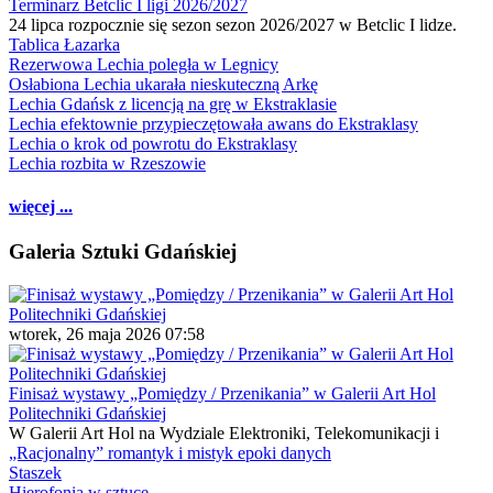
Terminarz Betclic I ligi 2026/2027
24 lipca rozpocznie się sezon sezon 2026/2027 w Betclic I lidze.
Tablica Łazarka
Rezerwowa Lechia poległa w Legnicy
Osłabiona Lechia ukarała nieskuteczną Arkę
Lechia Gdańsk z licencją na grę w Ekstraklasie
Lechia efektownie przypieczętowała awans do Ekstraklasy
Lechia o krok od powrotu do Ekstraklasy
Lechia rozbita w Rzeszowie
więcej ...
Galeria Sztuki Gdańskiej
wtorek, 26 maja 2026 07:58
Finisaż wystawy „Pomiędzy / Przenikania” w Galerii Art Hol
Politechniki Gdańskiej
W Galerii Art Hol na Wydziale Elektroniki, Telekomunikacji i
„Racjonalny” romantyk i mistyk epoki danych
Staszek
Hierofonia w sztuce