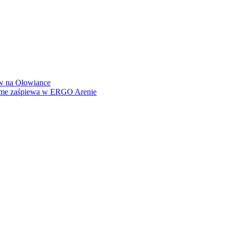
how na Ołowiance
Dame zaśpiewa w ERGO Arenie