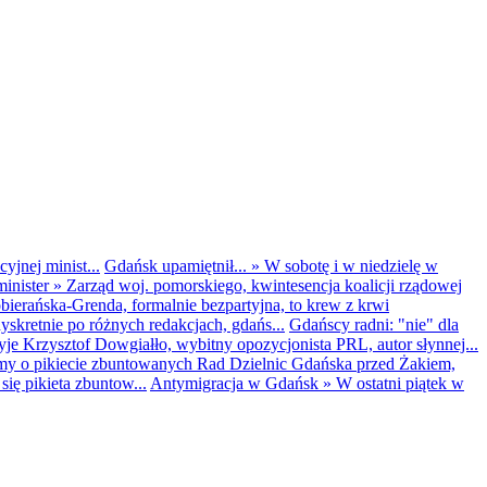
yjnej minist...
Gdańsk upamiętnił...
»
W sobotę i w niedzielę w
inister
»
Zarząd woj. pomorskiego, kwintesencja koalicji rządowej
obierańska-Grenda, formalnie bezpartyjna, to krew z krwi
kretnie po różnych redakcjach, gdańs...
Gdańscy radni: "nie" dla
yje Krzysztof Dowgiałło, wybitny opozycjonista PRL, autor słynnej...
my o pikiecie zbuntowanych Rad Dzielnic Gdańska przed Żakiem,
ię pikieta zbuntow...
Antymigracja w Gdańsk
»
W ostatni piątek w