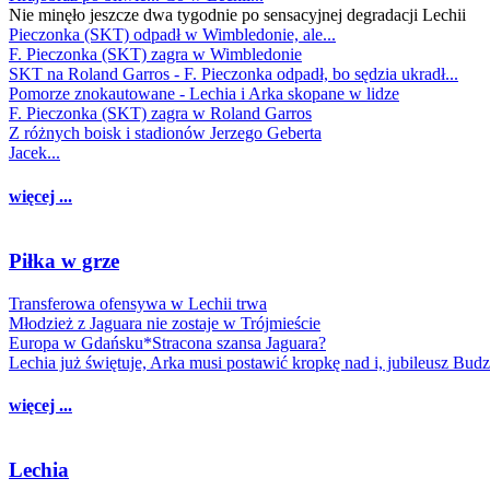
Nie minęło jeszcze dwa tygodnie po sensacyjnej degradacji Lechii
Pieczonka (SKT) odpadł w Wimbledonie, ale...
F. Pieczonka (SKT) zagra w Wimbledonie
SKT na Roland Garros - F. Pieczonka odpadł, bo sędzia ukradł...
Pomorze znokautowane - Lechia i Arka skopane w lidze
F. Pieczonka (SKT) zagra w Roland Garros
Z różnych boisk i stadionów Jerzego Geberta
Jacek...
więcej ...
Piłka w grze
Transferowa ofensywa w Lechii trwa
Młodzież z Jaguara nie zostaje w Trójmieście
Europa w Gdańsku*Stracona szansa Jaguara?
Lechia już świętuje, Arka musi postawić kropkę nad i, jubileusz Bud
więcej ...
Lechia