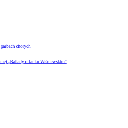
. garbach chorych
ynnej „Ballady o Janku Wiśniewskim”