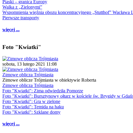
Piaski – granica Europy
Walka z „Zielonymi”
Wspomnienia więźnia obozu koncentracyjnego „Stutthof” Wacława 
Pierwsze transporty
więcej ...
Foto "Kwiatki"
sobota, 13 lutego 2021 11:08
Zimowe oblicza Trójmiasta
Zimowe oblicze Trójmiasta w obiektywie Roberta
Zimowe oblicza Trójmiasta
Foto "Kwiatki": Zima odwiedziła Pomorze
Foto "Kwiatki": Bursztynowy ołtarz w kościele św. Brygidy w Gdań
Foto "Kwiatki": Gra w zielone
Foto "Kwiatki": Temida na haku
Foto "Kwiatki": Szklane domy
więcej ...