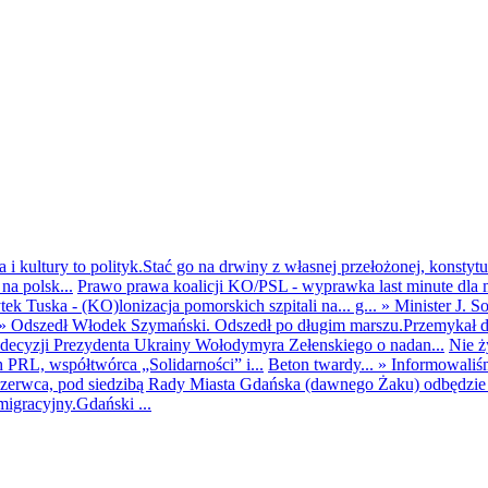
i kultury to polityk.Stać go na drwiny z własnej przełożonej, konstytuc
na polsk...
Prawo prawa koalicji KO/PSL - wyprawka last minute dla m
ek Tuska - (KO)lonizacja pomorskich szpitali na... g...
»
Minister J. S
»
Odszedł Włodek Szymański. Odszedł po długim marszu.Przemykał dys
ecyzji Prezydenta Ukrainy Wołodymyra Zełenskiego o nadan...
Nie ż
h PRL, współtwórca „Solidarności” i...
Beton twardy...
»
Informowaliś
zerwca, pod siedzibą Rady Miasta Gdańska (dawnego Żaku) odbędzie s
igracyjny.Gdański ...