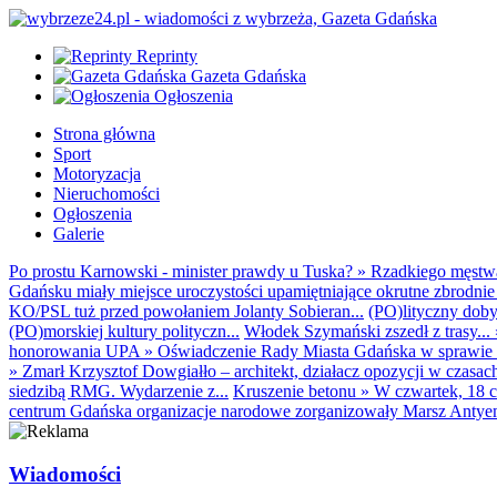
Reprinty
Gazeta Gdańska
Ogłoszenia
Strona główna
Sport
Motoryzacja
Nieruchomości
Ogłoszenia
Galerie
Po prostu Karnowski - minister prawdy u Tuska?
»
Rzadkiego męstwa 
Gdańsku miały miejsce uroczystości upamiętniające okrutne zbrodnie 
KO/PSL tuż przed powołaniem Jolanty Sobieran...
(PO)lityczny dobyt
(PO)morskiej kultury polityczn...
Włodek Szymański zszedł z trasy...
honorowania UPA
»
Oświadczenie Rady Miasta Gdańska w sprawie d
»
Zmarł Krzysztof Dowgiałło – architekt, działacz opozycji w czasac
siedzibą RMG. Wydarzenie z...
Kruszenie betonu
»
W czwartek, 18 c
centrum Gdańska organizacje narodowe zorganizowały Marsz Antyem
Wiadomości