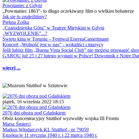
Powstaniec z Gdyni
„Powstaniec 1863”- to długo oczekiwany film o wielkim bohaterze
Jak się tu znaleźliśmy?
Piękna Zośka
„Czarodziejska Góra” w Teatrze Miejskim w Gdyni
„WYZWOLENIE”...?
Święto kina w Toruniu – Festiwal EnergaCamerimage
Koncert „Wolność jest w nas” - wokaliści i muzycy
Jeśli lubisz film „Buena Vista Social Club” nie możesz przegapić s
GAROU już 25 i 27 lutego wystąpi w Polsce! Dzwonnik z Notre 
więcej ...
piątek, 16 września 2022 18:15
2076 dni obozu pod Gdańskiem
Obóz koncentracyjny Stutthof wyzwoliły wojska III Frontu
Marsz Śmierci
Markus Włodarczyk KL Stutthof - nr 79059
Egzekucje 11 stycznia 1940 r. i 22 marca 1940 r.