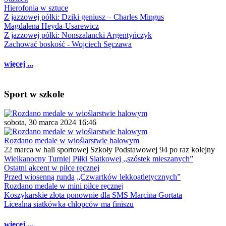
Hierofonia w sztuce
Z jazzowej półki: Dziki geniusz – Charles Mingus
Magdalena Heyda-Usarewicz
Z jazzowej półki: Nonszalancki Argentyńczyk
Zachować boskość - Wojciech Sęczawa
więcej ...
Sport w szkole
sobota, 30 marca 2024 16:46
Rozdano medale w wioślarstwie halowym
22 marca w hali sportowej Szkoły Podstawowej 94 po raz kolejny
Wielkanocny Turniej Piłki Siatkowej ,,szóstek mieszanych”
Ostatni akcent w piłce ręcznej
Przed wiosenną rundą „Czwartków lekkoatletycznych”
Rozdano medale w mini piłce ręcznej
Koszykarskie złota ponownie dla SMS Marcina Gortata
Licealna siatkówka chłopców ma finiszu
więcej ...