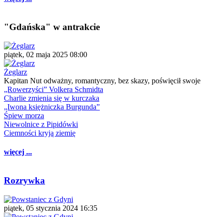
"Gdańska" w antrakcie
piątek, 02 maja 2025 08:00
Żeglarz
Kapitan Nut odważny, romantyczny, bez skazy, poświęcił swoje
„Rowerzyści” Volkera Schmidta
Charlie zmienia się w kurczaka
„Iwona księżniczka Burgunda”
Śpiew morza
Niewolnice z Pipidówki
Ciemności kryją ziemię
więcej ...
Rozrywka
piątek, 05 stycznia 2024 16:35