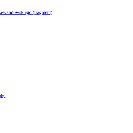
Lewandowskiego (fragment)
sku