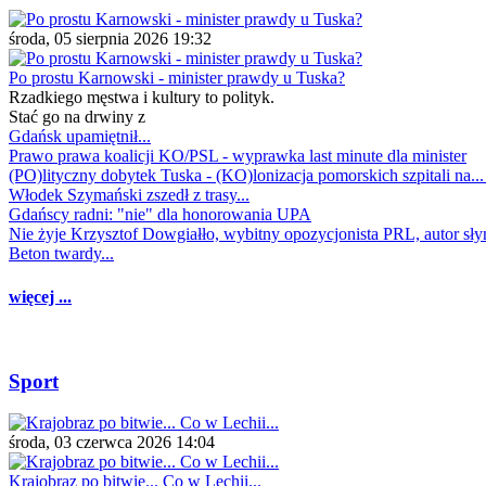
środa, 05 sierpnia 2026 19:32
Po prostu Karnowski - minister prawdy u Tuska?
Rzadkiego męstwa i kultury to polityk.
Stać go na drwiny z
Gdańsk upamiętnił...
Prawo prawa koalicji KO/PSL - wyprawka last minute dla minister
(PO)lityczny dobytek Tuska - (KO)lonizacja pomorskich szpitali na..
Włodek Szymański zszedł z trasy...
Gdańscy radni: "nie" dla honorowania UPA
Nie żyje Krzysztof Dowgiałło, wybitny opozycjonista PRL, autor sł
Beton twardy...
więcej ...
Sport
środa, 03 czerwca 2026 14:04
Krajobraz po bitwie... Co w Lechii...