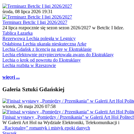
środa, 08 lipca 2026 19:31
Terminarz Betclic I ligi 2026/2027
24 lipca rozpocznie się sezon sezon 2026/2027 w Betclic I lidze.
Tablica Łazarka
Rezerwowa Lechia poległa w Legnicy
Osłabiona Lechia ukarała nieskuteczną Arkę
Lechia Gdańsk z licencją na grę w Ekstraklasie
Lechia efektownie przypieczętowała awans do Ekstraklasy
Lechia o krok od powrotu do Ekstraklasy
Lechia rozbita w Rzeszowie
więcej ...
Galeria Sztuki Gdańskiej
wtorek, 26 maja 2026 07:58
Finisaż wystawy „Pomiędzy / Przenikania” w Galerii Art Hol Politec
W Galerii Art Hol na Wydziale Elektroniki, Telekomunikacji i
„Racjonalny” romantyk i mistyk epoki danych
Staszek