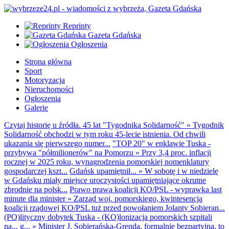
Reprinty
Gazeta Gdańska
Ogłoszenia
Strona główna
Sport
Motoryzacja
Nieruchomości
Ogłoszenia
Galerie
Czytaj historię u źródła. 45 lat "Tygodnika Solidarność"
»
Tygodnik
Solidarność obchodzi w tym roku 45-lecie istnienia. Od chwili
ukazania się pierwszego numer...
"TOP 20" w enklawie Tuska -
przybywa "półmilionerów" na Pomorzu
»
Przy 3,4 proc. inflacji
rocznej w 2025 roku, wynagrodzenia pomorskiej nomenklatury
gospodarczej kszt...
Gdańsk upamiętnił...
»
W sobotę i w niedzielę
w Gdańsku miały miejsce uroczystości upamiętniające okrutne
zbrodnie na polsk...
Prawo prawa koalicji KO/PSL - wyprawka last
minute dla minister
»
Zarząd woj. pomorskiego, kwintesencja
koalicji rządowej KO/PSL tuż przed powołaniem Jolanty Sobieran...
(PO)lityczny dobytek Tuska - (KO)lonizacja pomorskich szpitali
na... g...
»
Minister J. Sobierańska-Grenda, formalnie bezpartyjna, to