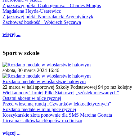
Z jazzowej półki: Dziki geniusz – Charles Mingus
Magdalena Heyda-Usarewicz
Z jazzowej półki: Nonszalancki Argentyńczyk
Zachować boskość - Wojciech Sęczawa
więcej ...
Sport w szkole
sobota, 30 marca 2024 16:46
Rozdano medale w wioślarstwie halowym
22 marca w hali sportowej Szkoły Podstawowej 94 po raz kolejny
Wielkanocny Turniej Piłki Siatkowej ,,szóstek mieszanych”
Ostatni akcent w piłce ręcznej
Przed wiosenną rundą „Czwartków lekkoatletycznych”
Rozdano medale w mini piłce ręcznej
Koszykarskie złota ponownie dla SMS Marcina Gortata
Licealna siatkówka chłopców ma finiszu
więcej ...