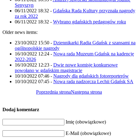
Senyszyn
06/11/2022 18:32
-
Gdańska Rada Kultury przyznała nagrody
za rok 2022
06/11/2022 18:32
-
Wybrano gdańskich pedagogów roku
Older news items:
23/10/2022 15:50
-
Dziennikarki Radia Gdańsk z szansami na
ogólnopolskie nagrody
16/10/2022 12:24
-
Nowa rada Muzeum Gdańsk na kadencję
2022-2026
16/10/2022 12:23
-
Dwie nowe komisje konkursowe
powołano w gdańskim magistracie
10/10/2022 07:46
-
Nagrody dla gdańskich fotoreporterów
10/10/2022 07:45
-
Nowa rada nadzorcza Lechii Gdańsk SA
Poprzednia strona
Następna strona
Dodaj komentarz
Imię (obowiązkowe)
E-Mail (obowiązkowe)