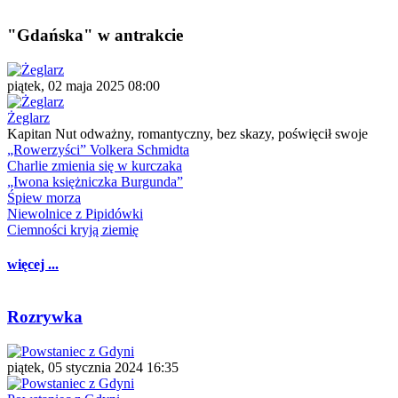
"Gdańska" w antrakcie
piątek, 02 maja 2025 08:00
Żeglarz
Kapitan Nut odważny, romantyczny, bez skazy, poświęcił swoje
„Rowerzyści” Volkera Schmidta
Charlie zmienia się w kurczaka
„Iwona księżniczka Burgunda”
Śpiew morza
Niewolnice z Pipidówki
Ciemności kryją ziemię
więcej ...
Rozrywka
piątek, 05 stycznia 2024 16:35