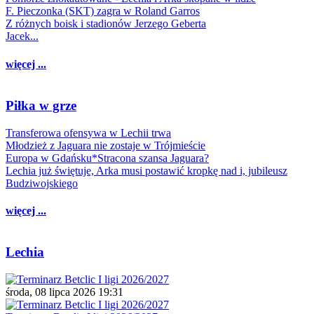
F. Pieczonka (SKT) zagra w Roland Garros
Z różnych boisk i stadionów Jerzego Geberta
Jacek...
więcej ...
Piłka w grze
Transferowa ofensywa w Lechii trwa
Młodzież z Jaguara nie zostaje w Trójmieście
Europa w Gdańsku*Stracona szansa Jaguara?
Lechia już świętuje, Arka musi postawić kropkę nad i, jubileusz
Budziwojskiego
więcej ...
Lechia
środa, 08 lipca 2026 19:31