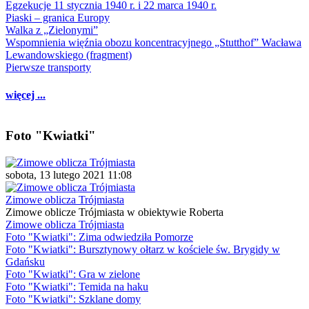
Egzekucje 11 stycznia 1940 r. i 22 marca 1940 r.
Piaski – granica Europy
Walka z „Zielonymi”
Wspomnienia więźnia obozu koncentracyjnego „Stutthof” Wacława
Lewandowskiego (fragment)
Pierwsze transporty
więcej ...
Foto "Kwiatki"
sobota, 13 lutego 2021 11:08
Zimowe oblicza Trójmiasta
Zimowe oblicze Trójmiasta w obiektywie Roberta
Zimowe oblicza Trójmiasta
Foto "Kwiatki": Zima odwiedziła Pomorze
Foto "Kwiatki": Bursztynowy ołtarz w kościele św. Brygidy w
Gdańsku
Foto "Kwiatki": Gra w zielone
Foto "Kwiatki": Temida na haku
Foto "Kwiatki": Szklane domy