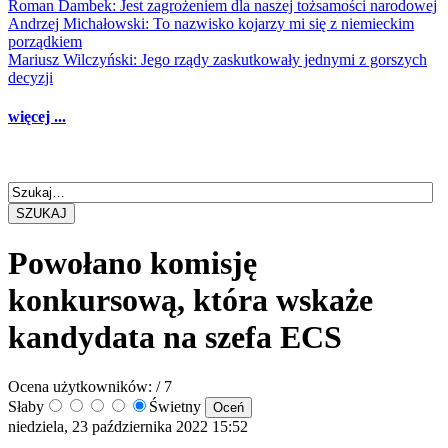
Roman Dambek: Jest zagrożeniem dla naszej tożsamości narodowej
Andrzej Michałowski: To nazwisko kojarzy mi się z niemieckim
porządkiem
Mariusz Wilczyński: Jego rządy zaskutkowały jednymi z gorszych
decyzji
więcej ...
SZUKAJ
Powołano komisję
konkursową, która wskaże
kandydata na szefa ECS
Ocena użytkowników:
/ 7
Słaby
Świetny
niedziela, 23 października 2022 15:52