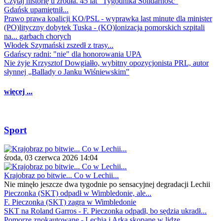
Czytaj historię u źródła. 45 lat "Tygodnika Solidarność"
Gdańsk upamiętnił...
Prawo prawa koalicji KO/PSL - wyprawka last minute dla minister
(PO)lityczny dobytek Tuska - (KO)lonizacja pomorskich szpitali
na... garbach chorych
Włodek Szymański zszedł z trasy...
Gdańscy radni: "nie" dla honorowania UPA
Nie żyje Krzysztof Dowgiałło, wybitny opozycjonista PRL, autor
słynnej „Ballady o Janku Wiśniewskim”
więcej ...
Sport
środa, 03 czerwca 2026 14:04
Krajobraz po bitwie... Co w Lechii...
Nie minęło jeszcze dwa tygodnie po sensacyjnej degradacji Lechii
Pieczonka (SKT) odpadł w Wimbledonie, ale...
F. Pieczonka (SKT) zagra w Wimbledonie
SKT na Roland Garros - F. Pieczonka odpadł, bo sędzia ukradł...
Pomorze znokautowane - Lechia i Arka skopane w lidze