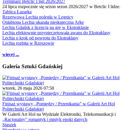
Terminarz Betclic I ligi 2026/2027
24 lipca rozpocznie się sezon sezon 2026/2027 w Betclic I lidze.
Tablica Łazarka
Rezerwowa Lechia poległa w Legnicy
Osłabiona Lechia ukarała nieskuteczną Arkę
Lechia Gdańsk z licencją na grę w Ekstraklasie
Lechia efektownie przypieczętowała awans do Ekstraklasy
Lechia o krok od powrotu do Ekstraklasy
Lechia rozbita w Rzeszowie
więcej ...
Galeria Sztuki Gdańskiej
wtorek, 26 maja 2026 07:58
Finisaż wystawy „Pomiędzy / Przenikania” w Galerii Art Hol
Politechniki Gdańskiej
W Galerii Art Hol na Wydziale Elektroniki, Telekomunikacji i
„Racjonalny” romantyk i mistyk epoki danych
Staszek
Hierofonia w sztuce