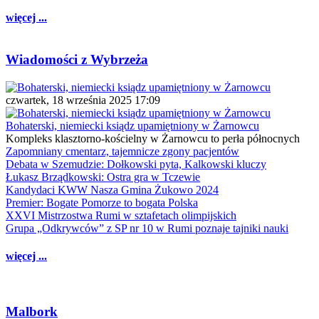
więcej ...
Wiadomości z Wybrzeża
czwartek, 18 września 2025 17:09
Bohaterski, niemiecki ksiądz upamiętniony w Żarnowcu
Kompleks klasztorno-kościelny w Żarnowcu to perła północnych
Zapomniany cmentarz, tajemnicze zgony pacjentów
Debata w Szemudzie: Dołkowski pyta, Kalkowski kluczy
Łukasz Brządkowski: Ostra gra w Tczewie
Kandydaci KWW Nasza Gmina Żukowo 2024
Premier: Bogate Pomorze to bogata Polska
XXVI Mistrzostwa Rumi w sztafetach olimpijskich
Grupa „Odkrywców” z SP nr 10 w Rumi poznaje tajniki nauki
więcej ...
Malbork