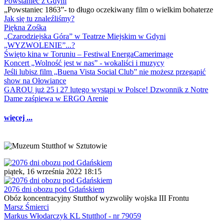
Powstaniec z Gdyni
„Powstaniec 1863”- to długo oczekiwany film o wielkim bohaterze
Jak się tu znaleźliśmy?
Piękna Zośka
„Czarodziejska Góra” w Teatrze Miejskim w Gdyni
„WYZWOLENIE”...?
Święto kina w Toruniu – Festiwal EnergaCamerimage
Koncert „Wolność jest w nas” - wokaliści i muzycy
Jeśli lubisz film „Buena Vista Social Club” nie możesz przegapić
show na Ołowiance
GAROU już 25 i 27 lutego wystąpi w Polsce! Dzwonnik z Notre
Dame zaśpiewa w ERGO Arenie
więcej ...
piątek, 16 września 2022 18:15
2076 dni obozu pod Gdańskiem
Obóz koncentracyjny Stutthof wyzwoliły wojska III Frontu
Marsz Śmierci
Markus Włodarczyk KL Stutthof - nr 79059