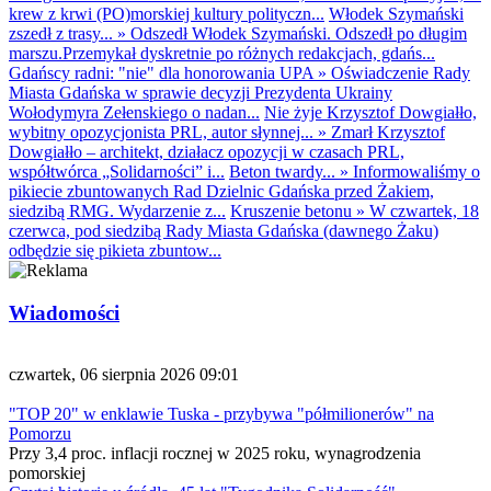
krew z krwi (PO)morskiej kultury polityczn...
Włodek Szymański
zszedł z trasy...
»
Odszedł Włodek Szymański. Odszedł po długim
marszu.Przemykał dyskretnie po różnych redakcjach, gdańs...
Gdańscy radni: "nie" dla honorowania UPA
»
Oświadczenie Rady
Miasta Gdańska w sprawie decyzji Prezydenta Ukrainy
Wołodymyra Zełenskiego o nadan...
Nie żyje Krzysztof Dowgiałło,
wybitny opozycjonista PRL, autor słynnej...
»
Zmarł Krzysztof
Dowgiałło – architekt, działacz opozycji w czasach PRL,
współtwórca „Solidarności” i...
Beton twardy...
»
Informowaliśmy o
pikiecie zbuntowanych Rad Dzielnic Gdańska przed Żakiem,
siedzibą RMG. Wydarzenie z...
Kruszenie betonu
»
W czwartek, 18
czerwca, pod siedzibą Rady Miasta Gdańska (dawnego Żaku)
odbędzie się pikieta zbuntow...
Wiadomości
czwartek, 06 sierpnia 2026 09:01
"TOP 20" w enklawie Tuska - przybywa "półmilionerów" na
Pomorzu
Przy 3,4 proc. inflacji rocznej w 2025 roku, wynagrodzenia
pomorskiej