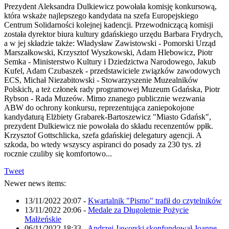
Prezydent Aleksandra Dulkiewicz powołała komisję konkursową,
która wskaże najlepszego kandydata na szefa Europejskiego
Centrum Solidarności kolejnej kadencji. Przewodniczącą komisji
została dyrektor biura kultury gdańskiego urzędu Barbara Frydrych,
a w jej składzie także: Władysław Zawistowski - Pomorski Urząd
Marszałkowski, Krzysztof Wyszkowski, Adam Hlebowicz, Piotr
Semka - Ministerstwo Kultury i Dziedzictwa Narodowego, Jakub
Kufel, Adam Czubaszek - przedstawiciele związków zawodowych
ECS, Michał Niezabitowski - Stowarzyszenie Muzealników
Polskich, a też członek rady programowej Muzeum Gdańska, Piotr
Rybson - Rada Muzeów. Mimo znanego publicznie wezwania
ABW do ochrony konkursu, reprezentująca zaniepokojone
kandydaturą Elżbiety Grabarek-Bartoszewicz "Miasto Gdańsk",
prezydent Dulkiewicz nie powołała do składu recenzentów ppłk.
Krzysztof Gottschlicka, szefa gdańskiej delegatury agencji. A
szkoda, bo wtedy wszyscy aspiranci do posady za 230 tys. zł
rocznie czuliby się komfortowo...
Tweet
Newer news items:
13/11/2022 20:07
-
Kwartalnik "Pismo" trafił do czytelników
13/11/2022 20:06
-
Medale za Długoletnie Pożycie
Małżeńskie
06/11/2022 18:33
-
Andrzej Jaworski skonfundował Joannę