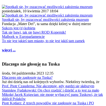
poniedziałek, 10 kwietnia 2017 18:04
Spotkali się, by oszacować możliwości założenia muzeum
Fundacja „Mater Dei”, ta sama dzięki której w dużej mierze
Sukces jest (z) kobietą
Tak się bawi, tak się bawi ROD Kopernik!
Malbork w Europarlamencie
To nie jest jakieś tam miasto, to nie jest jakiś tam zamek
więcej ...
Dlaczego nie głosuję na Tuska
środa, 04 października 2023 12:35
Dlaczego nie zagłosuję na Tuska?
Już dni dzielą nas od kolejnych wyborów. Niektórzy twierdzą, że
Prof. Piotr Czauderna: Nie akceptuję, gdy gardzi się słabszym
Stanisław Fudakowski: On chce rządzić i dzielić a to jest za mało
Mikołaj Jacek Kujawian: nie mogę wybaczyć panu Tuskowi, że tak
skłócił Polaków
Piotr Kotlarz: Z trzech powodów nie zagłosuję na Tuska i PO