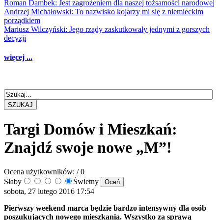
Roman Dambek: Jest zagrożeniem dla naszej tożsamości narodowej
Andrzej Michałowski: To nazwisko kojarzy mi się z niemieckim
porządkiem
Mariusz Wilczyński: Jego rządy zaskutkowały jednymi z gorszych
decyzji
więcej ...
SZUKAJ
Targi Domów i Mieszkań:
Znajdź swoje nowe „M”!
Ocena użytkowników:
/ 0
Słaby
Świetny
sobota, 27 lutego 2016 17:54
Pierwszy weekend marca będzie bardzo intensywny dla osób
poszukujących nowego mieszkania. Wszystko za sprawą