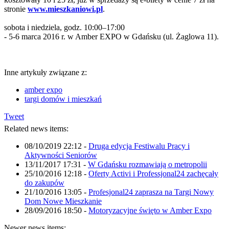
stronie
www.mieszkaniowi.pl
.
sobota i niedziela, godz. 10:00–17:00
- 5-6 marca 2016 r. w Amber EXPO w Gdańsku (ul. Żaglowa 11).
Inne artykuły związane z:
amber expo
targi domów i mieszkań
Tweet
Related news items:
08/10/2019 22:12
-
Druga edycja Festiwalu Pracy i
Aktywności Seniorów
13/11/2017 17:31
-
W Gdańsku rozmawiają o metropolii
25/10/2016 12:18
-
Oferty Activi i Professjonal24 zachęcały
do zakupów
21/10/2016 13:05
-
Profesjonal24 zaprasza na Targi Nowy
Dom Nowe Mieszkanie
28/09/2016 18:50
-
Motoryzacyjne święto w Amber Expo
Newer news items: