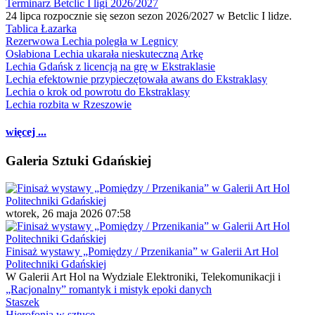
Terminarz Betclic I ligi 2026/2027
24 lipca rozpocznie się sezon sezon 2026/2027 w Betclic I lidze.
Tablica Łazarka
Rezerwowa Lechia poległa w Legnicy
Osłabiona Lechia ukarała nieskuteczną Arkę
Lechia Gdańsk z licencją na grę w Ekstraklasie
Lechia efektownie przypieczętowała awans do Ekstraklasy
Lechia o krok od powrotu do Ekstraklasy
Lechia rozbita w Rzeszowie
więcej ...
Galeria Sztuki Gdańskiej
wtorek, 26 maja 2026 07:58
Finisaż wystawy „Pomiędzy / Przenikania” w Galerii Art Hol
Politechniki Gdańskiej
W Galerii Art Hol na Wydziale Elektroniki, Telekomunikacji i
„Racjonalny” romantyk i mistyk epoki danych
Staszek
Hierofonia w sztuce