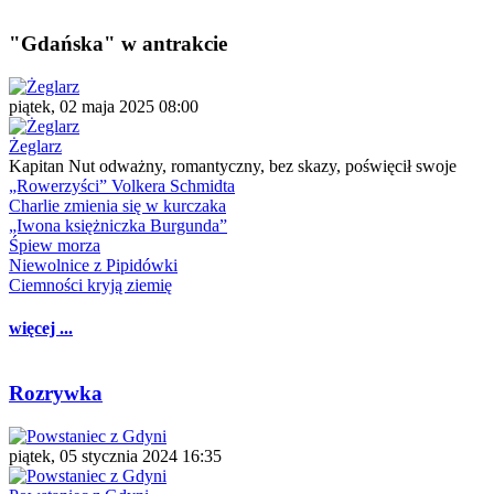
"Gdańska" w antrakcie
piątek, 02 maja 2025 08:00
Żeglarz
Kapitan Nut odważny, romantyczny, bez skazy, poświęcił swoje
„Rowerzyści” Volkera Schmidta
Charlie zmienia się w kurczaka
„Iwona księżniczka Burgunda”
Śpiew morza
Niewolnice z Pipidówki
Ciemności kryją ziemię
więcej ...
Rozrywka
piątek, 05 stycznia 2024 16:35