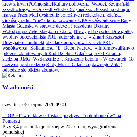
krew z krwi (PO)morskiej kultury polityczn...
Włodek Szymański
zszedł z trasy...
»
Odszedł Włodek Szymański. Odszedł po długim
marszu.Przemykał dyskretnie po różnych redakcjach, gdańs...
Gdańscy radni: "nie" dla honorowania UPA
»
Oświadczenie Rady
Miasta Gdańska w sprawie decyzji Prezydenta Ukrainy
Wołodymyra Zełenskiego o nadan...
Nie żyje Krzysztof Dowgiałło,
wybitny opozycjonista PRL, autor słynnej...
»
Zmarł Krzysztof
Dowgiałło – architekt, działacz opozycji w czasach PRL,
współtwórca „Solidarności” i...
Beton twardy...
»
Informowaliśmy o
pikiecie zbuntowanych Rad Dzielnic Gdańska przed Żakiem,
siedzibą RMG. Wydarzenie z...
Kruszenie betonu
»
W czwartek, 18
czerwca, pod siedzibą Rady Miasta Gdańska (dawnego Żaku)
odbędzie się pikieta zbuntow...
Wiadomości
czwartek, 06 sierpnia 2026 09:01
"TOP 20" w enklawie Tuska - przybywa "półmilionerów" na
Pomorzu
Przy 3,4 proc. inflacji rocznej w 2025 roku, wynagrodzenia
pomorskiej