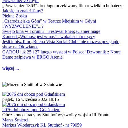
Powstaniec z Gdyni
„Powstaniec 1863”- to długo oczekiwany film o wielkim bohaterze
Jak się tu znaleźliśmy?
Piękna Zośka
„Czarodziejska Góra” w Teatrze Miejskim w Gdyni
„WYZWOLENIE”...?
Święto kina w Toruniu – Festiwal EnergaCamerimage
Koncert „Wolność jest w nas” - wokaliści i muzycy
Jeśli lubisz film „Buena Vista Social Club” nie możesz przegapić
show na Ołowiance
GAROU już 25 i 27 lutego wystąpi w Polsce! Dzwonnik z Notre
Dame zaśpiewa w ERGO Arenie
więcej ...
piątek, 16 września 2022 18:15
2076 dni obozu pod Gdańskiem
Obóz koncentracyjny Stutthof wyzwoliły wojska III Frontu
Marsz Śmierci
Markus Włodarczyk KL Stutthof - nr 79059