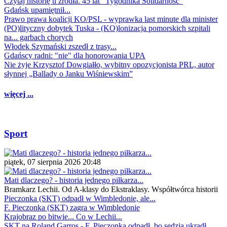
Czytaj historię u źródła. 45 lat "Tygodnika Solidarność"
Gdańsk upamiętnił...
Prawo prawa koalicji KO/PSL - wyprawka last minute dla minister
(PO)lityczny dobytek Tuska - (KO)lonizacja pomorskich szpitali
na... garbach chorych
Włodek Szymański zszedł z trasy...
Gdańscy radni: "nie" dla honorowania UPA
Nie żyje Krzysztof Dowgiałło, wybitny opozycjonista PRL, autor
słynnej „Ballady o Janku Wiśniewskim”
więcej ...
Sport
piątek, 07 sierpnia 2026 20:48
Mati dlaczego? - historia jednego piłkarza...
Bramkarz Lechii. Od A-klasy do Ekstraklasy. Współtwórca historii
Pieczonka (SKT) odpadł w Wimbledonie, ale...
F. Pieczonka (SKT) zagra w Wimbledonie
Krajobraz po bitwie... Co w Lechii...
SKT na Roland Garros - F. Pieczonka odpadł, bo sędzia ukradł...