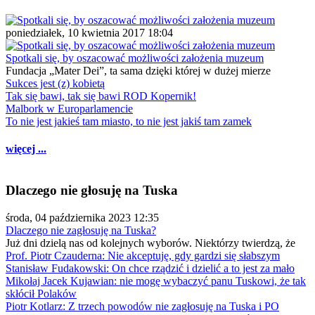
poniedziałek, 10 kwietnia 2017 18:04
Spotkali się, by oszacować możliwości założenia muzeum
Fundacja „Mater Dei”, ta sama dzięki której w dużej mierze
Sukces jest (z) kobietą
Tak się bawi, tak się bawi ROD Kopernik!
Malbork w Europarlamencie
To nie jest jakieś tam miasto, to nie jest jakiś tam zamek
więcej ...
Dlaczego nie głosuję na Tuska
środa, 04 października 2023 12:35
Dlaczego nie zagłosuję na Tuska?
Już dni dzielą nas od kolejnych wyborów. Niektórzy twierdzą, że
Prof. Piotr Czauderna: Nie akceptuję, gdy gardzi się słabszym
Stanisław Fudakowski: On chce rządzić i dzielić a to jest za mało
Mikołaj Jacek Kujawian: nie mogę wybaczyć panu Tuskowi, że tak
skłócił Polaków
Piotr Kotlarz: Z trzech powodów nie zagłosuję na Tuska i PO