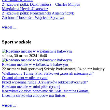
Z jazzowej półki: Dziki geniusz – Charles Mingus
Magdalena Heyda-Usarewicz
Z jazzowej półki: Nonszalancki Argentyńczyk
Zachować boskość - Wojciech Sęczawa
więcej ...
Sport w szkole
sobota, 30 marca 2024 16:46
Rozdano medale w wioślarstwie halowym
22 marca w hali sportowej Szkoły Podstawowej 94 po raz kolejny
Wielkanocny Turniej Piłki Siatkowej ,,szóstek mieszanych”
Ostatni akcent w piłce ręcznej
Przed wiosenną rundą „Czwartków lekkoatletycznych”
Rozdano medale w mini piłce ręcznej
Koszykarskie złota ponownie dla SMS Marcina Gortata
Licealna siatkówka chłopców ma finiszu
więcej ...