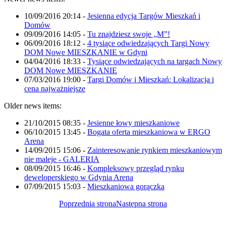
10/09/2016 20:14
-
Jesienna edycja Targów Mieszkań i
Domów
09/09/2016 14:05
-
Tu znajdziesz swoje „M”!
06/09/2016 18:12
-
4 tysiące odwiedzających Targi Nowy
DOM Nowe MIESZKANIE w Gdyni
04/04/2016 18:33
-
Tysiące odwiedzających na targach Nowy
DOM Nowe MIESZKANIE
07/03/2016 19:00
-
Targi Domów i Mieszkań: Lokalizacja i
cena najważniejsze
Older news items:
21/10/2015 08:35
-
Jesienne łowy mieszkaniowe
06/10/2015 13:45
-
Bogata oferta mieszkaniowa w ERGO
Arena
14/09/2015 15:06
-
Zainteresowanie rynkiem mieszkaniowym
nie maleje - GALERIA
08/09/2015 16:46
-
Kompleksowy przegląd rynku
deweloperskiego w Gdynia Arena
07/09/2015 15:03
-
Mieszkaniowa gorączka
Poprzednia strona
Następna strona