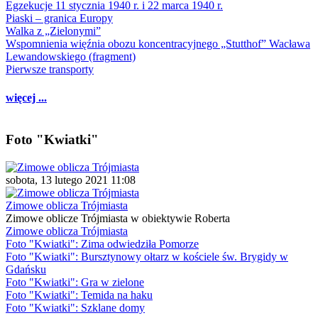
Egzekucje 11 stycznia 1940 r. i 22 marca 1940 r.
Piaski – granica Europy
Walka z „Zielonymi”
Wspomnienia więźnia obozu koncentracyjnego „Stutthof” Wacława
Lewandowskiego (fragment)
Pierwsze transporty
więcej ...
Foto "Kwiatki"
sobota, 13 lutego 2021 11:08
Zimowe oblicza Trójmiasta
Zimowe oblicze Trójmiasta w obiektywie Roberta
Zimowe oblicza Trójmiasta
Foto "Kwiatki": Zima odwiedziła Pomorze
Foto "Kwiatki": Bursztynowy ołtarz w kościele św. Brygidy w
Gdańsku
Foto "Kwiatki": Gra w zielone
Foto "Kwiatki": Temida na haku
Foto "Kwiatki": Szklane domy