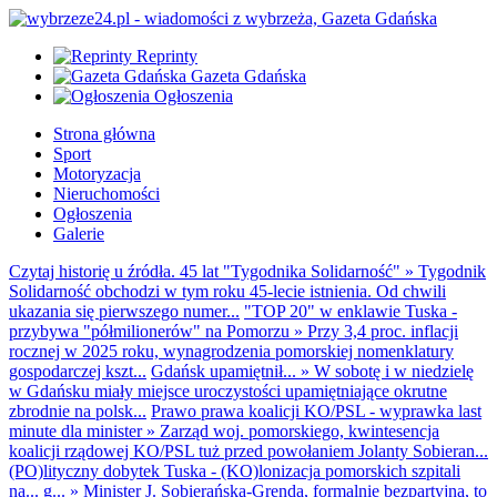
Reprinty
Gazeta Gdańska
Ogłoszenia
Strona główna
Sport
Motoryzacja
Nieruchomości
Ogłoszenia
Galerie
Czytaj historię u źródła. 45 lat "Tygodnika Solidarność"
»
Tygodnik
Solidarność obchodzi w tym roku 45-lecie istnienia. Od chwili
ukazania się pierwszego numer...
"TOP 20" w enklawie Tuska -
przybywa "półmilionerów" na Pomorzu
»
Przy 3,4 proc. inflacji
rocznej w 2025 roku, wynagrodzenia pomorskiej nomenklatury
gospodarczej kszt...
Gdańsk upamiętnił...
»
W sobotę i w niedzielę
w Gdańsku miały miejsce uroczystości upamiętniające okrutne
zbrodnie na polsk...
Prawo prawa koalicji KO/PSL - wyprawka last
minute dla minister
»
Zarząd woj. pomorskiego, kwintesencja
koalicji rządowej KO/PSL tuż przed powołaniem Jolanty Sobieran...
(PO)lityczny dobytek Tuska - (KO)lonizacja pomorskich szpitali
na... g...
»
Minister J. Sobierańska-Grenda, formalnie bezpartyjna, to