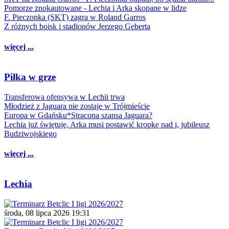
Pomorze znokautowane - Lechia i Arka skopane w lidze
F. Pieczonka (SKT) zagra w Roland Garros
Z różnych boisk i stadionów Jerzego Geberta
więcej ...
Piłka w grze
Transferowa ofensywa w Lechii trwa
Młodzież z Jaguara nie zostaje w Trójmieście
Europa w Gdańsku*Stracona szansa Jaguara?
Lechia już świętuje, Arka musi postawić kropkę nad i, jubileusz
Budziwojskiego
więcej ...
Lechia
środa, 08 lipca 2026 19:31