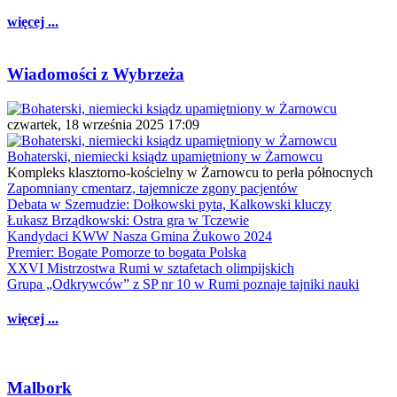
więcej ...
Wiadomości z Wybrzeża
czwartek, 18 września 2025 17:09
Bohaterski, niemiecki ksiądz upamiętniony w Żarnowcu
Kompleks klasztorno-kościelny w Żarnowcu to perła północnych
Zapomniany cmentarz, tajemnicze zgony pacjentów
Debata w Szemudzie: Dołkowski pyta, Kalkowski kluczy
Łukasz Brządkowski: Ostra gra w Tczewie
Kandydaci KWW Nasza Gmina Żukowo 2024
Premier: Bogate Pomorze to bogata Polska
XXVI Mistrzostwa Rumi w sztafetach olimpijskich
Grupa „Odkrywców” z SP nr 10 w Rumi poznaje tajniki nauki
więcej ...
Malbork