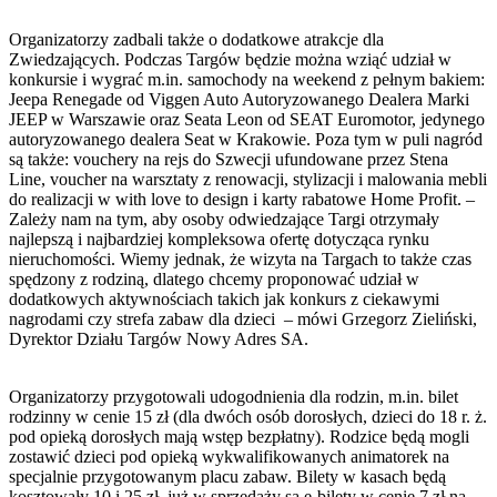
Organizatorzy zadbali także o dodatkowe atrakcje dla
Zwiedzających. Podczas Targów będzie można wziąć udział w
konkursie i wygrać m.in. samochody na weekend z pełnym bakiem:
Jeepa Renegade od Viggen Auto Autoryzowanego Dealera Marki
JEEP w Warszawie oraz Seata Leon od SEAT Euromotor, jedynego
autoryzowanego dealera Seat w Krakowie. Poza tym w puli nagród
są także: vouchery na rejs do Szwecji ufundowane przez Stena
Line, voucher na warsztaty z renowacji, stylizacji i malowania mebli
do realizacji w with love to design i karty rabatowe Home Profit. –
Zależy nam na tym, aby osoby odwiedzające Targi otrzymały
najlepszą i najbardziej kompleksowa ofertę dotycząca rynku
nieruchomości. Wiemy jednak, że wizyta na Targach to także czas
spędzony z rodziną, dlatego chcemy proponować udział w
dodatkowych aktywnościach takich jak konkurs z ciekawymi
nagrodami czy strefa zabaw dla dzieci – mówi Grzegorz Zieliński,
Dyrektor Działu Targów Nowy Adres SA.
Organizatorzy przygotowali udogodnienia dla rodzin, m.in. bilet
rodzinny w cenie 15 zł (dla dwóch osób dorosłych, dzieci do 18 r. ż.
pod opieką dorosłych mają wstęp bezpłatny). Rodzice będą mogli
zostawić dzieci pod opieką wykwalifikowanych animatorek na
specjalnie przygotowanym placu zabaw. Bilety w kasach będą
kosztowały 10 i 25 zł, już w sprzedaży są e-bilety w cenie 7 zł na